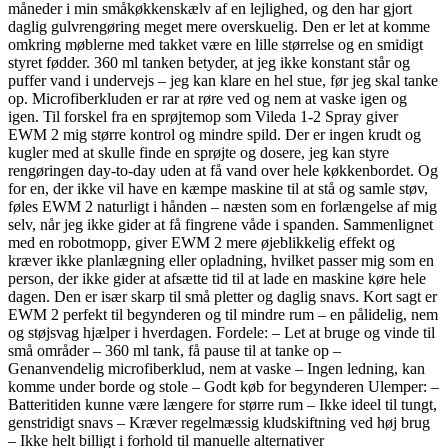
måneder i min småkøkkenskælv af en lejlighed, og den har gjort
daglig gulvrengøring meget mere overskuelig. Den er let at komme
omkring møblerne med takket være en lille størrelse og en smidigt
styret fødder. 360 ml tanken betyder, at jeg ikke konstant står og
puffer vand i undervejs – jeg kan klare en hel stue, før jeg skal tanke
op. Microfiberkluden er rar at røre ved og nem at vaske igen og
igen. Til forskel fra en sprøjtemop som Vileda 1-2 Spray giver
EWM 2 mig større kontrol og mindre spild. Der er ingen krudt og
kugler med at skulle finde en sprøjte og dosere, jeg kan styre
rengøringen day-to-day uden at få vand over hele køkkenbordet. Og
for en, der ikke vil have en kæmpe maskine til at stå og samle støv,
føles EWM 2 naturligt i hånden – næsten som en forlængelse af mig
selv, når jeg ikke gider at få fingrene våde i spanden. Sammenlignet
med en robotmopp, giver EWM 2 mere øjeblikkelig effekt og
kræver ikke planlægning eller opladning, hvilket passer mig som en
person, der ikke gider at afsætte tid til at lade en maskine køre hele
dagen. Den er især skarp til små pletter og daglig snavs. Kort sagt er
EWM 2 perfekt til begynderen og til mindre rum – en pålidelig, nem
og støjsvag hjælper i hverdagen. Fordele: – Let at bruge og vinde til
små områder – 360 ml tank, få pause til at tanke op –
Genanvendelig microfiberklud, nem at vaske – Ingen ledning, kan
komme under borde og stole – Godt køb for begynderen Ulemper: –
Batteritiden kunne være længere for større rum – Ikke ideel til tungt,
genstridigt snavs – Kræver regelmæssig kludskiftning ved høj brug
– Ikke helt billigt i forhold til manuelle alternativer