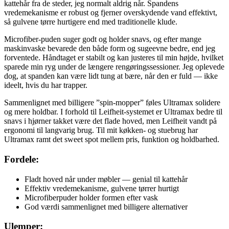
kattehår fra de steder, jeg normalt aldrig når. Spandens
vredemekanisme er robust og fjerner overskydende vand effektivt,
så gulvene tørre hurtigere end med traditionelle klude.
Microfiber-puden suger godt og holder snavs, og efter mange
maskinvaske bevarede den både form og sugeevne bedre, end jeg
forventede. Håndtaget er stabilt og kan justeres til min højde, hvilket
sparede min ryg under de længere rengøringssessioner. Jeg oplevede
dog, at spanden kan være lidt tung at bære, når den er fuld — ikke
ideelt, hvis du har trapper.
Sammenlignet med billigere ”spin-mopper” føles Ultramax solidere
og mere holdbar. I forhold til Leifheit-systemet er Ultramax bedre til
snavs i hjørner takket være det flade hoved, men Leifheit vandt på
ergonomi til langvarig brug. Til mit køkken- og stuebrug har
Ultramax ramt det sweet spot mellem pris, funktion og holdbarhed.
Fordele:
Fladt hoved når under møbler — genial til kattehår
Effektiv vredemekanisme, gulvene tørrer hurtigt
Microfiberpuder holder formen efter vask
God værdi sammenlignet med billigere alternativer
Ulemper: