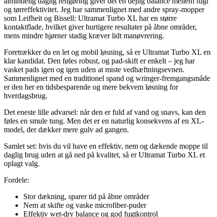
almindelig daglig rengøring giver det en dejlig balance mellem fugt
og tørreffektivitet. Jeg har sammenlignet med andre spray-mopper
som Leifheit og Bissell: Ultramat Turbo XL har en større
kontaktflade, hvilket giver hurtigere resultater på åbne områder,
mens mindre hjørner stadig kræver lidt manøvrering.
Foretrækker du en let og mobil løsning, så er Ultramat Turbo XL en
klar kandidat. Den føles robust, og pad-skift er enkelt – jeg har
vasket pads igen og igen uden at miste vedhæftningsevnen.
Sammenlignet med en traditionel spand og wringer-fremgangsmåde
er den her en tidsbesparende og mere bekvem løsning for
hverdagsbrug.
Det eneste lille advarsel: når den er fuld af vand og snavs, kan den
føles en smule tung. Men det er en naturlig konsekvens af en XL-
model, der dækker mere gulv ad gangen.
Samlet set: hvis du vil have en effektiv, nem og dækende moppe til
daglig brug uden at gå ned på kvalitet, så er Ultramat Turbo XL et
oplagt valg.
Fordele:
Stor dækning, sparer tid på åbne områder
Nem at skifte og vaske microfiber-puder
Effektiv wet-dry balance og god fugtkontrol