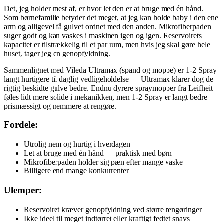
Det, jeg holder mest af, er hvor let den er at bruge med én hånd.
Som børnefamilie betyder det meget, at jeg kan holde baby i den ene
arm og alligevel få gulvet ordnet med den anden. Mikrofiberpaden
suger godt og kan vaskes i maskinen igen og igen. Reservoirets
kapacitet er tilstrækkelig til et par rum, men hvis jeg skal gøre hele
huset, tager jeg en genopfyldning.
Sammenlignet med Vileda Ultramax (spand og moppe) er 1-2 Spray
langt hurtigere til daglig vedligeholdelse — Ultramax klarer dog de
rigtig beskidte gulve bedre. Endnu dyrere spraymopper fra Leifheit
føles lidt mere solide i mekanikken, men 1-2 Spray er langt bedre
prismæssigt og nemmere at rengøre.
Fordele:
Utrolig nem og hurtig i hverdagen
Let at bruge med én hånd — praktisk med børn
Mikrofiberpaden holder sig pæn efter mange vaske
Billigere end mange konkurrenter
Ulemper:
Reservoiret kræver genopfyldning ved større rengøringer
Ikke ideel til meget indtørret eller kraftigt fedtet snavs