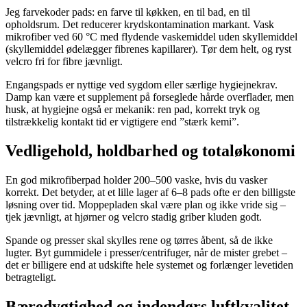
Jeg farvekoder pads: en farve til køkken, en til bad, en til
opholdsrum. Det reducerer krydskontamination markant. Vask
mikrofiber ved 60 °C med flydende vaskemiddel uden skyllemiddel
(skyllemiddel ødelægger fibrenes kapillarer). Tør dem helt, og ryst
velcro fri for fibre jævnligt.
Engangspads er nyttige ved sygdom eller særlige hygiejnekrav.
Damp kan være et supplement på forseglede hårde overflader, men
husk, at hygiejne også er mekanik: ren pad, korrekt tryk og
tilstrækkelig kontakt tid er vigtigere end ”stærk kemi”.
Vedligehold, holdbarhed og totaløkonomi
En god mikrofiberpad holder 200–500 vaske, hvis du vasker
korrekt. Det betyder, at et lille lager af 6–8 pads ofte er den billigste
løsning over tid. Moppepladen skal være plan og ikke vride sig –
tjek jævnligt, at hjørner og velcro stadig griber kluden godt.
Spande og presser skal skylles rene og tørres åbent, så de ikke
lugter. Byt gummidele i presser/centrifuger, når de mister grebet –
det er billigere end at udskifte hele systemet og forlænger levetiden
betragteligt.
Bæredygtighed og indendørs luftkvalitet