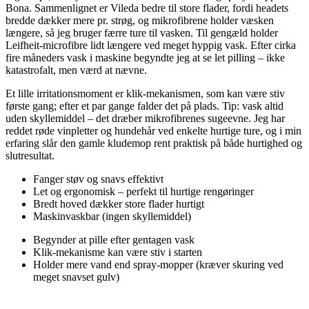
Bona. Sammenlignet er Vileda bedre til store flader, fordi headets
bredde dækker mere pr. strøg, og mikrofibrene holder væsken
længere, så jeg bruger færre ture til vasken. Til gengæld holder
Leifheit-microfibre lidt længere ved meget hyppig vask. Efter cirka
fire måneders vask i maskine begyndte jeg at se let pilling – ikke
katastrofalt, men værd at nævne.
Et lille irritationsmoment er klik-mekanismen, som kan være stiv
første gang; efter et par gange falder det på plads. Tip: vask altid
uden skyllemiddel – det dræber mikrofibrenes sugeevne. Jeg har
reddet røde vinpletter og hundehår ved enkelte hurtige ture, og i min
erfaring slår den gamle kludemop rent praktisk på både hurtighed og
slutresultat.
Fanger støv og snavs effektivt
Let og ergonomisk – perfekt til hurtige rengøringer
Bredt hoved dækker store flader hurtigt
Maskinvaskbar (ingen skyllemiddel)
Begynder at pille efter gentagen vask
Klik-mekanisme kan være stiv i starten
Holder mere vand end spray-mopper (kræver skuring ved
meget snavset gulv)