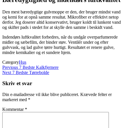
Den mest bæredygtige gulvmoppe er den, der bruger mindst vand
og kemi for at opnå samme resultat. Mikrofiber er effektivt netop
derfor. Jeg doserer altid konservativt, bruger koldt til lunkent vand
og skifter pads i stedet for at skylle den samme i beskidt vand.
Indendørs luftkvalitet forbedres, når du undgår overparfumerede
midler og sæbefilm, der binder støv. Ventilér under og efter
gulvvask, og lad gulve tørre hurtigt. Resultatet er renere gulve,
mindre kemikalier og et sundere hjem.
Category
Hus
Indlægsnavigation
Previous
Previous
7 Bedste Kalkfjernere
Post
Next
Next
7 Bedste Tørrebolde
Post
Skriv et svar
Din e-mailadresse vil ikke blive publiceret.
Krævede felter er
markeret med
*
Kommentar
*