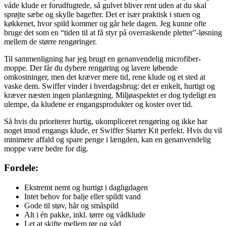
våde klude er forudfugtede, så gulvet bliver rent uden at du skal
sprøjte sæbe og skylle bagefter. Det er især praktisk i stuen og
køkkenet, hvor spild kommer og går hele dagen. Jeg kunne ofte
bruge det som en “tiden til at få styr på overraskende pletter”-løsning
mellem de større rengøringer.
Til sammenligning har jeg brugt en genanvendelig microfiber-
moppe. Der får du dybere rengøring og lavere løbende
omkostninger, men det kræver mere tid, rene klude og et sted at
vaske dem. Swiffer vinder i hverdagsbrug: det er enkelt, hurtigt og
kræver næsten ingen planlægning. Miljøaspektet er dog tydeligt en
ulempe, da kludene er engangsprodukter og koster over tid.
Så hvis du prioriterer hurtig, ukompliceret rengøring og ikke har
noget imod engangs klude, er Swiffer Starter Kit perfekt. Hvis du vil
minimere affald og spare penge i længden, kan en genanvendelig
moppe være bedre for dig.
Fordele:
Ekstremt nemt og hurtigt i dagligdagen
Intet behov for balje eller spildt vand
Gode til støv, hår og småspild
Alt i én pakke, inkl. tørre og vådklude
Let at skifte mellem tør og våd