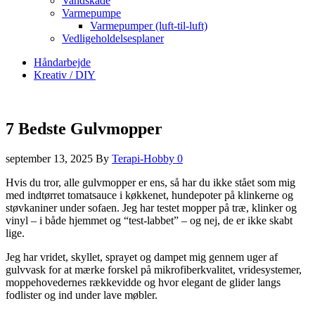
Vandskade
Varmepumpe
Varmepumper (luft-til-luft)
Vedligeholdelsesplaner
Håndarbejde
Kreativ / DIY
7 Bedste Gulvmopper
september 13, 2025
By
Terapi-Hobby
0
Hvis du tror, alle gulvmopper er ens, så har du ikke stået som mig
med indtørret tomatsauce i køkkenet, hundepoter på klinkerne og
støvkaniner under sofaen. Jeg har testet mopper på træ, klinker og
vinyl – i både hjemmet og “test-labbet” – og nej, de er ikke skabt
lige.
Jeg har vridet, skyllet, sprayet og dampet mig gennem uger af
gulvvask for at mærke forskel på mikrofiberkvalitet, vridesystemer,
moppehovedernes rækkevidde og hvor elegant de glider langs
fodlister og ind under lave møbler.