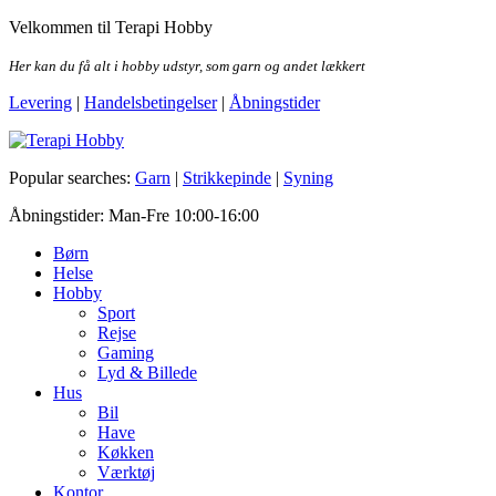
Skip
Velkommen til Terapi Hobby
to
the
Her kan du få alt i hobby udstyr, som garn og andet lækkert
content
Levering
|
Handelsbetingelser
|
Åbningstider
Terapi Hobby
Popular searches:
Garn
|
Strikkepinde
|
Syning
Åbningstider: Man-Fre 10:00-16:00
Børn
Helse
Hobby
Sport
Rejse
Gaming
Lyd & Billede
Hus
Bil
Have
Køkken
Værktøj
Kontor