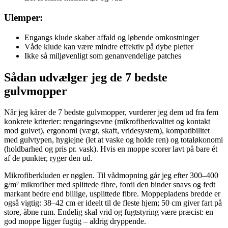
Ulemper:
Engangs klude skaber affald og løbende omkostninger
Våde klude kan være mindre effektiv på dybe pletter
Ikke så miljøvenligt som genanvendelige patches
Sådan udvælger jeg de 7 bedste
gulvmopper
Når jeg kårer de 7 bedste gulvmopper, vurderer jeg dem ud fra fem
konkrete kriterier: rengøringsevne (mikrofiberkvalitet og kontakt
mod gulvet), ergonomi (vægt, skaft, vridesystem), kompatibilitet
med gulvtypen, hygiejne (let at vaske og holde ren) og totaløkonomi
(holdbarhed og pris pr. vask). Hvis en moppe scorer lavt på bare ét
af de punkter, ryger den ud.
Mikrofiberkluden er nøglen. Til vådmopning går jeg efter 300–400
g/m² mikrofiber med splittede fibre, fordi den binder snavs og fedt
markant bedre end billige, usplittede fibre. Moppepladens bredde er
også vigtig: 38–42 cm er ideelt til de fleste hjem; 50 cm giver fart på
store, åbne rum. Endelig skal vrid og fugtstyring være præcist: en
god moppe ligger fugtig – aldrig dryppende.