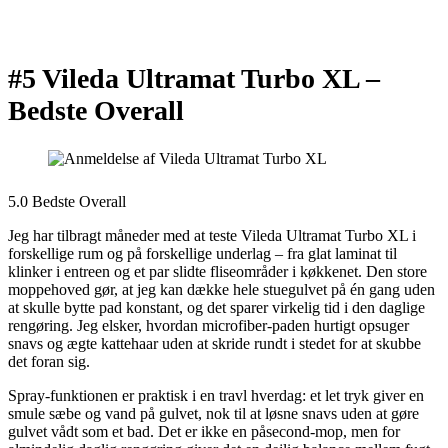
#5 Vileda Ultramat Turbo XL –
Bedste Overall
5.0 Bedste Overall
Jeg har tilbragt måneder med at teste Vileda Ultramat Turbo XL i
forskellige rum og på forskellige underlag – fra glat laminat til
klinker i entreen og et par slidte fliseområder i køkkenet. Den store
moppehoved gør, at jeg kan dække hele stuegulvet på én gang uden
at skulle bytte pad konstant, og det sparer virkelig tid i den daglige
rengøring. Jeg elsker, hvordan microfiber-paden hurtigt opsuger
snavs og ægte kattehaar uden at skride rundt i stedet for at skubbe
det foran sig.
Spray-funktionen er praktisk i en travl hverdag: et let tryk giver en
smule sæbe og vand på gulvet, nok til at løsne snavs uden at gøre
gulvet vådt som et bad. Det er ikke en påsecond-mop, men for