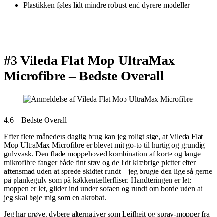
Plastikken føles lidt mindre robust end dyrere modeller
#3 Vileda Flat Mop UltraMax
Microfibre –
Bedste Overall
4.6 – Bedste Overall
Efter flere måneders daglig brug kan jeg roligt sige, at Vileda Flat
Mop UltraMax Microfibre er blevet mit go-to til hurtig og grundig
gulvvask. Den flade moppehoved kombination af korte og lange
mikrofibre fanger både fint støv og de lidt klæbrige pletter efter
aftensmad uden at sprede skidtet rundt – jeg brugte den lige så gerne
på plankegulv som på køkkentællerfliser. Håndteringen er let:
moppen er let, glider ind under sofaen og rundt om borde uden at
jeg skal bøje mig som en akrobat.
Jeg har prøvet dybere alternativer som Leifheit og spray-mopper fra