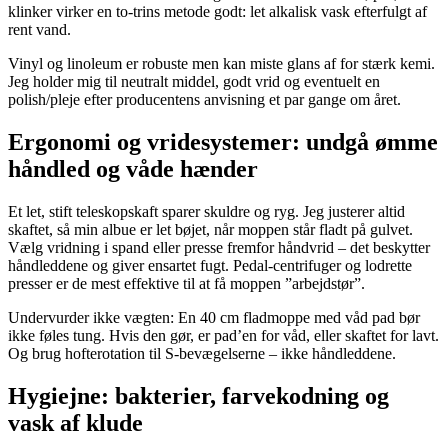
klinker virker en to-trins metode godt: let alkalisk vask efterfulgt af
rent vand.
Vinyl og linoleum er robuste men kan miste glans af for stærk kemi.
Jeg holder mig til neutralt middel, godt vrid og eventuelt en
polish/pleje efter producentens anvisning et par gange om året.
Ergonomi og vridesystemer: undgå ømme
håndled og våde hænder
Et let, stift teleskopskaft sparer skuldre og ryg. Jeg justerer altid
skaftet, så min albue er let bøjet, når moppen står fladt på gulvet.
Vælg vridning i spand eller presse fremfor håndvrid – det beskytter
håndleddene og giver ensartet fugt. Pedal-centrifuger og lodrette
presser er de mest effektive til at få moppen ”arbejdstør”.
Undervurder ikke vægten: En 40 cm fladmoppe med våd pad bør
ikke føles tung. Hvis den gør, er pad’en for våd, eller skaftet for lavt.
Og brug hofterotation til S-bevægelserne – ikke håndleddene.
Hygiejne: bakterier, farvekodning og
vask af klude