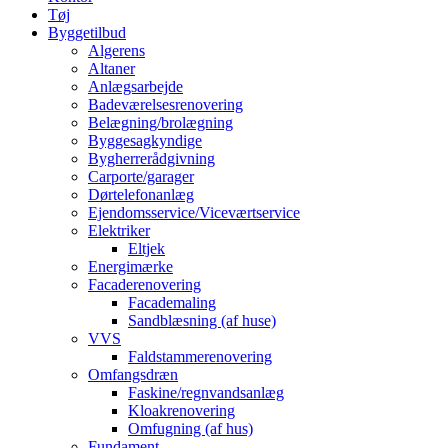
Tøj
Byggetilbud
Algerens
Altaner
Anlægsarbejde
Badeværelsesrenovering
Belægning/brolægning
Byggesagkyndige
Bygherrerådgivning
Carporte/garager
Dørtelefonanlæg
Ejendomsservice/Viceværtservice
Elektriker
Eltjek
Energimærke
Facaderenovering
Facademaling
Sandblæsning (af huse)
VVS
Faldstammerenovering
Omfangsdræn
Faskine/regnvandsanlæg
Kloakrenovering
Omfugning (af hus)
Fundament