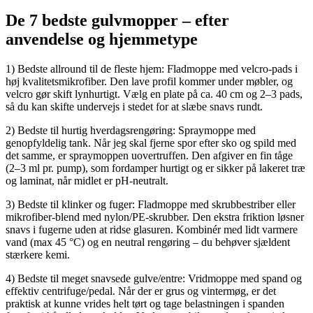
De 7 bedste gulvmopper – efter
anvendelse og hjemmetype
1) Bedste allround til de fleste hjem: Fladmoppe med velcro-pads i
høj kvalitetsmikrofiber. Den lave profil kommer under møbler, og
velcro gør skift lynhurtigt. Vælg en plate på ca. 40 cm og 2–3 pads,
så du kan skifte undervejs i stedet for at slæbe snavs rundt.
2) Bedste til hurtig hverdagsrengøring: Spraymoppe med
genopfyldelig tank. Når jeg skal fjerne spor efter sko og spild med
det samme, er spraymoppen uovertruffen. Den afgiver en fin tåge
(2–3 ml pr. pump), som fordamper hurtigt og er sikker på lakeret træ
og laminat, når midlet er pH-neutralt.
3) Bedste til klinker og fuger: Fladmoppe med skrubbestriber eller
mikrofiber-blend med nylon/PE-skrubber. Den ekstra friktion løsner
snavs i fugerne uden at ridse glasuren. Kombinér med lidt varmere
vand (max 45 °C) og en neutral rengøring – du behøver sjældent
stærkere kemi.
4) Bedste til meget snavsede gulve/entre: Vridmoppe med spand og
effektiv centrifuge/pedal. Når der er grus og vintermøg, er det
praktisk at kunne vrides helt tørt og tage belastningen i spanden