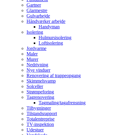
Gartner
Glarmestre
Gulvarbejde
Håndværker arbejde
Handyman
Isolering
Hulmursisolering
Loftisolering
Jordvarme
Maler
Murer
Nedrivning
Nye vinduer
Renovering af trappeopgang
Skimmelsvamp
Solceller
Strømpeforing
Tagrenovering
Tagmaling/tagafrensning
Tilbygninger
Tilstandsrapport
Totalentreprise
TV-inspektion
Udestuer