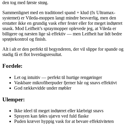
den tog med første strøg.
Sammenlignet med en traditionel spand + klud (fx Ultramax-
systemet) er Vileda-moppen langt mindre besværlig, men den
erstatter ikke en grundig vask efter fester eller for meget indtørret
snask. Mod Leifheit’s spraymopper oplevede jeg, at Vileda er
billigere og næsten lige så effektiv — men Leifheit har lidt bedre
sprøjtekontrol og finish.
Alt i alt er den perfekt til begynderen, der vil slippe for spande og
stadig få et flot hverdagsresultat.
Fordele:
Let og intuitiv — perfekt til hurtige rengøringer
Vaskbare mikrofiberpuder fjerner hår og snavs effektivt
God rækkevidde under møbler
Ulemper:
Ikke ideel til meget indtørret eller klæbrigt snavs
Sprayen kan føles ujævn ved fuld flaske
Puden kræver hyppig vask for at bevare effektiviteten