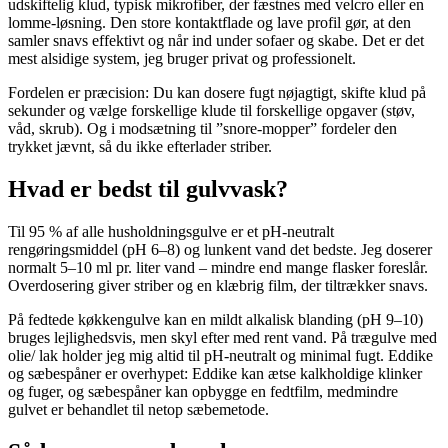
udskiftelig klud, typisk mikrofiber, der fæstnes med velcro eller en
lomme-løsning. Den store kontaktflade og lave profil gør, at den
samler snavs effektivt og når ind under sofaer og skabe. Det er det
mest alsidige system, jeg bruger privat og professionelt.
Fordelen er præcision: Du kan dosere fugt nøjagtigt, skifte klud på
sekunder og vælge forskellige klude til forskellige opgaver (støv,
våd, skrub). Og i modsætning til ”snore-mopper” fordeler den
trykket jævnt, så du ikke efterlader striber.
Hvad er bedst til gulvvask?
Til 95 % af alle husholdningsgulve er et pH-neutralt
rengøringsmiddel (pH 6–8) og lunkent vand det bedste. Jeg doserer
normalt 5–10 ml pr. liter vand – mindre end mange flasker foreslår.
Overdosering giver striber og en klæbrig film, der tiltrækker snavs.
På fedtede køkkengulve kan en mildt alkalisk blanding (pH 9–10)
bruges lejlighedsvis, men skyl efter med rent vand. På trægulve med
olie/ lak holder jeg mig altid til pH-neutralt og minimal fugt. Eddike
og sæbespåner er overhypet: Eddike kan ætse kalkholdige klinker
og fuger, og sæbespåner kan opbygge en fedtfilm, medmindre
gulvet er behandlet til netop sæbemetode.