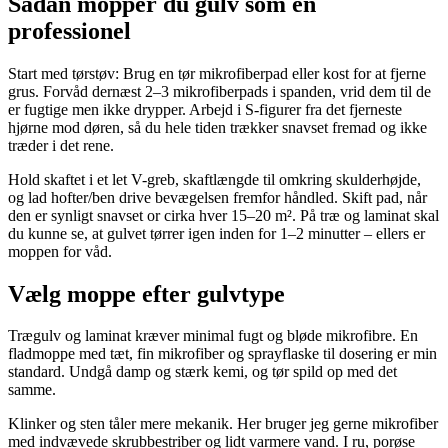
Sådan mopper du gulv som en
professionel
Start med tørstøv: Brug en tør mikrofiberpad eller kost for at fjerne
grus. Forvåd dernæst 2–3 mikrofiberpads i spanden, vrid dem til de
er fugtige men ikke drypper. Arbejd i S-figurer fra det fjerneste
hjørne mod døren, så du hele tiden trækker snavset fremad og ikke
træder i det rene.
Hold skaftet i et let V-greb, skaftlængde til omkring skulderhøjde,
og lad hofter/ben drive bevægelsen fremfor håndled. Skift pad, når
den er synligt snavset or cirka hver 15–20 m². På træ og laminat skal
du kunne se, at gulvet tørrer igen inden for 1–2 minutter – ellers er
moppen for våd.
Vælg moppe efter gulvtype
Trægulv og laminat kræver minimal fugt og bløde mikrofibre. En
fladmoppe med tæt, fin mikrofiber og sprayflaske til dosering er min
standard. Undgå damp og stærk kemi, og tør spild op med det
samme.
Klinker og sten tåler mere mekanik. Her bruger jeg gerne mikrofiber
med indvævede skrubbestriber og lidt varmere vand. I ru, porøse