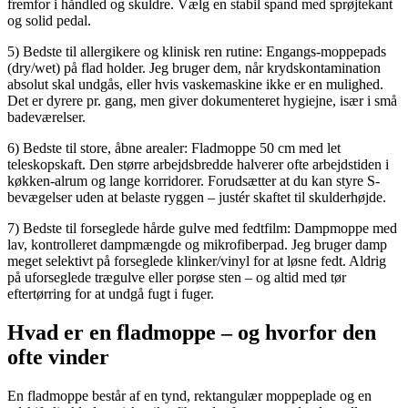
fremfor i håndled og skuldre. Vælg en stabil spand med sprøjtekant
og solid pedal.
5) Bedste til allergikere og klinisk ren rutine: Engangs-moppepads
(dry/wet) på flad holder. Jeg bruger dem, når krydskontamination
absolut skal undgås, eller hvis vaskemaskine ikke er en mulighed.
Det er dyrere pr. gang, men giver dokumenteret hygiejne, især i små
badeværelser.
6) Bedste til store, åbne arealer: Fladmoppe 50 cm med let
teleskopskaft. Den større arbejdsbredde halverer ofte arbejdstiden i
køkken-alrum og lange korridorer. Forudsætter at du kan styre S-
bevægelser uden at belaste ryggen – justér skaftet til skulderhøjde.
7) Bedste til forseglede hårde gulve med fedtfilm: Dampmoppe med
lav, kontrolleret dampmængde og mikrofiberpad. Jeg bruger damp
meget selektivt på forseglede klinker/vinyl for at løsne fedt. Aldrig
på uforseglede trægulve eller porøse sten – og altid med tør
eftertørring for at undgå fugt i fuger.
Hvad er en fladmoppe – og hvorfor den
ofte vinder
En fladmoppe består af en tynd, rektangulær moppeplade og en