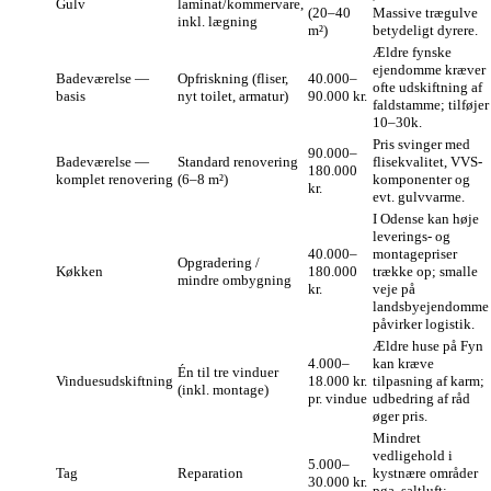
Gulv
laminat/kommervare,
(20–40
Massive trægulve
inkl. lægning
m²)
betydeligt dyrere.
Ældre fynske
ejendomme kræver
Badeværelse —
Opfriskning (fliser,
40.000–
ofte udskiftning af
basis
nyt toilet, armatur)
90.000 kr.
faldstamme; tilføjer
10–30k.
Pris svinger med
90.000–
Badeværelse —
Standard renovering
flisekvalitet, VVS-
180.000
komplet renovering
(6–8 m²)
komponenter og
kr.
evt. gulvvarme.
I Odense kan høje
leverings- og
40.000–
montagepriser
Opgradering /
Køkken
180.000
trække op; smalle
mindre ombygning
kr.
veje på
landsbyejendomme
påvirker logistik.
Ældre huse på Fyn
4.000–
kan kræve
Én til tre vinduer
Vinduesudskiftning
18.000 kr.
tilpasning af karm;
(inkl. montage)
pr. vindue
udbedring af råd
øger pris.
Mindret
vedligehold i
5.000–
Tag
Reparation
kystnære områder
30.000 kr.
pga. saltluft;