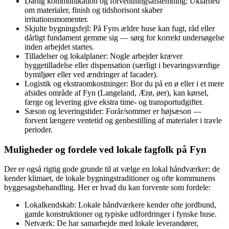
Dårlig kommunikation og forventningsafstemning: Uklarhed
om materialer, finish og tidshorisont skaber
irritationsmomenter.
Skjulte bygningsfejl: På Fyns ældre huse kan fugt, råd eller
dårligt fundament gemme sig — sørg for korrekt undersøgelse
inden arbejdet startes.
Tilladelser og lokalplaner: Nogle arbejder kræver
byggetilladelse eller dispensation (særligt i bevaringsværdige
bymiljøer eller ved ændringer af facader).
Logistik og ekstraomkostninger: Bor du på en ø eller i et mere
afsides område af Fyn (Langeland, Ærø, øer), kan kørsel,
færge og levering give ekstra time- og transportudgifter.
Sæson og leveringstider: Forår/sommer er højsæson —
forvent længere ventetid og genbestilling af materialer i travle
perioder.
Muligheder og fordele ved lokale fagfolk på Fyn
Der er også rigtig gode grunde til at vælge en lokal håndværker: de
kender klimaet, de lokale bygningstraditioner og ofte kommunens
byggesagsbehandling. Her er hvad du kan forvente som fordele:
Lokalkendskab: Lokale håndværkere kender ofte jordbund,
gamle konstruktioner og typiske udfordringer i fynske huse.
Netværk: De har samarbejde med lokale leverandører,