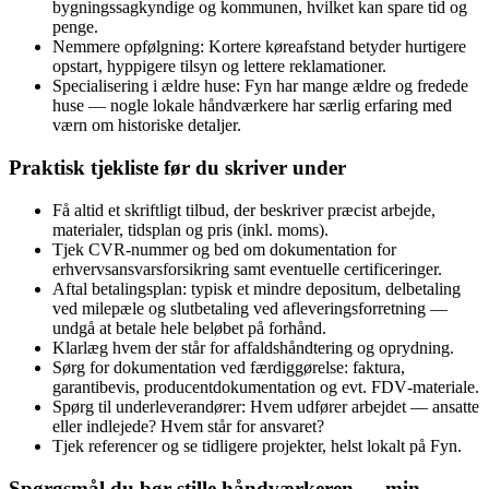
bygningssagkyndige og kommunen, hvilket kan spare tid og
penge.
Nemmere opfølgning: Kortere køreafstand betyder hurtigere
opstart, hyppigere tilsyn og lettere reklamationer.
Specialisering i ældre huse: Fyn har mange ældre og fredede
huse — nogle lokale håndværkere har særlig erfaring med
værn om historiske detaljer.
Praktisk tjekliste før du skriver under
Få altid et skriftligt tilbud, der beskriver præcist arbejde,
materialer, tidsplan og pris (inkl. moms).
Tjek CVR‑nummer og bed om dokumentation for
erhvervsansvarsforsikring samt eventuelle certificeringer.
Aftal betalingsplan: typisk et mindre depositum, delbetaling
ved milepæle og slutbetaling ved afleveringsforretning —
undgå at betale hele beløbet på forhånd.
Klarlæg hvem der står for affaldshåndtering og oprydning.
Sørg for dokumentation ved færdiggørelse: faktura,
garantibevis, producentdokumentation og evt. FDV‑materiale.
Spørg til underleverandører: Hvem udfører arbejdet — ansatte
eller indlejede? Hvem står for ansvaret?
Tjek referencer og se tidligere projekter, helst lokalt på Fyn.
Spørgsmål du bør stille håndværkeren — min