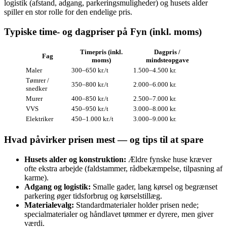
logistik (afstand, adgang, parkeringsmuligheder) og husets alder
spiller en stor rolle for den endelige pris.
Typiske time- og dagpriser på Fyn (inkl. moms)
Timepris (inkl.
Dagpris /
Fag
moms)
mindsteopgave
Maler
300–650 kr./t
1.500–4.500 kr.
Tømrer /
350–800 kr./t
2.000–6.000 kr.
snedker
Murer
400–850 kr./t
2.500–7.000 kr.
VVS
450–950 kr./t
3.000–8.000 kr.
Elektriker
450–1.000 kr./t
3.000–9.000 kr.
Hvad påvirker prisen mest — og tips til at spare
Husets alder og konstruktion:
Ældre fynske huse kræver
ofte ekstra arbejde (faldstammer, rådbekæmpelse, tilpasning af
karme).
Adgang og logistik:
Smalle gader, lang kørsel og begrænset
parkering øger tidsforbrug og kørselstillæg.
Materialevalg:
Standardmaterialer holder prisen nede;
specialmaterialer og håndlavet tømmer er dyrere, men giver
værdi.