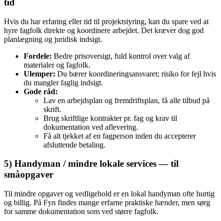
tid
Hvis du har erfaring eller tid til projektstyring, kan du spare ved at
hyre fagfolk direkte og koordinere arbejdet. Det kræver dog god
planlægning og juridisk indsigt.
Fordele:
Bedre prisoversigt, fuld kontrol over valg af
materialer og fagfolk.
Ulemper:
Du bærer koordineringsansvaret; risiko for fejl hvis
du mangler faglig indsigt.
Gode råd:
Lav en arbejdsplan og fremdriftsplan, få alle tilbud på
skrift.
Brug skriftlige kontrakter pr. fag og krav til
dokumentation ved aflevering.
Få alt tjekket af en fagperson inden du accepterer
afsluttende betaling.
5) Handyman / mindre lokale services — til
småopgaver
Til mindre opgaver og vedligehold er en lokal handyman ofte hurtig
og billig. På Fyn findes mange erfarne praktiske hænder, men sørg
for samme dokumentation som ved større fagfolk.