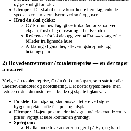
og personligt forhold.
Ulemper:
Du skal ofte selv koordinere flere fag; enkelte
specialister kan være dyrere ved små opgaver.
Hvad du skal tjekke:
CVR‑nummer, Fagligt certifikat (autorisation ved
el/gas), forsikring (ansvar og arbejdsskade).
Referencer fra lokale opgaver på Fyn — spørg efter
billeder fra lignende huse.
Afklaring af garantier, afleveringstidspunkt og
betalingsplan.
2) Hovedentreprenør / totalentreprise — én der tager
ansvaret
Vælger du totalentreprise, får du én kontraktpart, som står for alle
underleverandører og koordinering. Det koster typisk mere, men
reducerer dit administrative arbejde og skjulte fejlansvar.
Fordele:
Én indgang, klart ansvar, lettere ved større
byggeprojekter, ofte fast pris og tidsplan.
Ulemper:
Højere pris; mindre indsigt i underleverandørernes
priser; vigtigt at læse kontrakten grundigt.
Spørg om:
Hvilke underleverandører bruger I på Fyn, og kan I