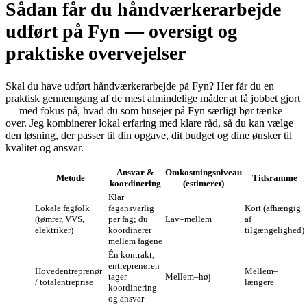
Sådan får du håndværkerarbejde
udført på Fyn — oversigt og
praktiske overvejelser
Skal du have udført håndværkerarbejde på Fyn? Her får du en
praktisk gennemgang af de mest almindelige måder at få jobbet gjort
— med fokus på, hvad du som husejer på Fyn særligt bør tænke
over. Jeg kombinerer lokal erfaring med klare råd, så du kan vælge
den løsning, der passer til din opgave, dit budget og dine ønsker til
kvalitet og ansvar.
Ansvar &
Omkostningsniveau
Metode
Tidsramme
koordinering
(estimeret)
Klar
Lokale fagfolk
fagansvarlig
Kort (afhængig
(tømrer, VVS,
per fag; du
Lav–mellem
af
elektriker)
koordinerer
tilgængelighed)
mellem fagene
Én kontrakt,
entreprenøren
Hovedentreprenør
Mellem–
tager
Mellem–høj
/ totalentreprise
længere
koordinering
og ansvar