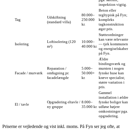
inspektion vigtig.
Beton eller
80.000–
tegltypisk på Fyn;
Udskiftning
Tag
250.000
kompleks
(standard villa)
kr.
tagkonstruktion
øger pris.
Støtteordninger
kan være relevante
Loftisolering (120
10.000–
Isolering
— tjek kommunen
m²)
40.000 kr.
og energiselskaber
på Fyn.
Ældre
bindingsværk og
Reparation /
5.000–
mursten i nogen
Facade / murværk
omfugning pr.
50.000+
fynske huse kan
facadelængde
kr.
kræve specialist;
større variation i
pris.
Gammel
installation i ældre
Opgradering eltavle /
8.000–
fynske boliger kan
El / tavle
ny gruppe
35.000 kr.
udløse højere
omkostninger pga.
opgradering.
Priserne er vejledende og vist inkl. moms. På Fyn ser jeg ofte, at