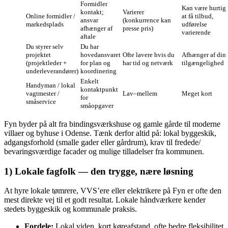
Formidler
Kan være hurtig
kontakt;
Varierer
Online formidler /
at få tilbud,
ansvar
(konkurrence kan
markedsplads
udførelse
afhænger af
presse pris)
varierende
aftale
Du styrer selv
Du har
projektet
hovedansvaret
Ofte lavere hvis du
Afhænger af din
(projektleder +
for plan og
har tid og netværk
tilgængelighed
underleverandører)
koordinering
Enkelt
Handyman / lokal
kontaktpunkt
vagtmester /
Lav–mellem
Meget kort
for
småservice
småopgaver
Fyn byder på alt fra bindingsværkshuse og gamle gårde til moderne
villaer og byhuse i Odense. Tænk derfor altid på: lokal byggeskik,
adgangsforhold (smalle gader eller gårdrum), krav til fredede/
bevaringsværdige facader og mulige tilladelser fra kommunen.
1) Lokale fagfolk — den trygge, nære løsning
At hyre lokale tømrere, VVS’ere eller elektrikere på Fyn er ofte den
mest direkte vej til et godt resultat. Lokale håndværkere kender
stedets byggeskik og kommunale praksis.
Fordele:
Lokal viden, kort køreafstand, ofte bedre fleksibilitet