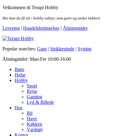
Skip
Velkommen til Terapi Hobby
to
the
Her kan du få alt i hobby udstyr, som garn og andet lækkert
content
Levering
|
Handelsbetingelser
|
Åbningstider
Terapi Hobby
Popular searches:
Garn
|
Strikkepinde
|
Syning
Åbningstider: Man-Fre 10:00-16:00
Børn
Helse
Hobby
Sport
Rejse
Gaming
Lyd & Billede
Hus
Bil
Have
Køkken
Værktøj
Kontor