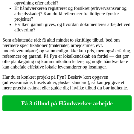
oprydning efter arbeid?
Er håndværkeren registreret og forsikret (erhvervsansvar og
arbejdsskade)? Kan du få referencer fra tidligere fynske
projekter?
Hvilken garanti gives, og hvordan dokumenteres arbejdet ved
aflevering?
Som afsluttende råd: få altid mindst to skriftlige tilbud, bed om
nærmere specifikationer (materialer, arbejdstimer, evt.
underleverandører) og sammenlign ikke kun pris, men også erfaring,
referencer og garanti. På Fyn er lokalkendskab en fordel — det gør
ofte planlægning og kommunikation lettere, og nogle håndværkere
kan anbefale effektive lokale leverandører og løsninger.
Har du et konkret projekt på Fyn? Beskriv kort opgaven
(adresseområde, husets alder, ønsket standard), så kan jeg give et
mere præcist estimat eller guide dig i hvilke tilbud du bør indhente.
Få 3 tilbud på Håndværker arbejde