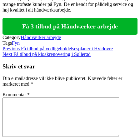
mange trofaste kunder på Fyn. De er kendt for pålidelig service og
høj kvalitet i alt håndværksarbejde.
Få 3 tilbud på Håndværker arbejde
Category
Håndværker arbejde
Tags
Fyn
Indlægsnavigation
Previous
Previous
Få tilbud på vedligeholdelsesplaner i Hvidovre
Post
Next
Next
Få tilbud på kloakrenovering i Søllerød
Post
Skriv et svar
Din e-mailadresse vil ikke blive publiceret.
Krævede felter er
markeret med
*
Kommentar
*