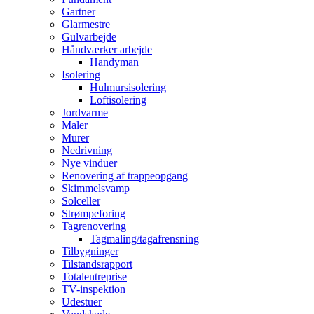
Gartner
Glarmestre
Gulvarbejde
Håndværker arbejde
Handyman
Isolering
Hulmursisolering
Loftisolering
Jordvarme
Maler
Murer
Nedrivning
Nye vinduer
Renovering af trappeopgang
Skimmelsvamp
Solceller
Strømpeforing
Tagrenovering
Tagmaling/tagafrensning
Tilbygninger
Tilstandsrapport
Totalentreprise
TV-inspektion
Udestuer