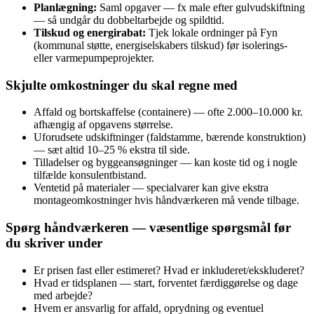
Planlægning:
Saml opgaver — fx male efter gulvudskiftning
— så undgår du dobbeltarbejde og spildtid.
Tilskud og energirabat:
Tjek lokale ordninger på Fyn
(kommunal støtte, energiselskabers tilskud) før isolerings-
eller varmepumpeprojekter.
Skjulte omkostninger du skal regne med
Affald og bortskaffelse (containere) — ofte 2.000–10.000 kr.
afhængig af opgavens størrelse.
Uforudsete udskiftninger (faldstamme, bærende konstruktion)
— sæt altid 10–25 % ekstra til side.
Tilladelser og byggeansøgninger — kan koste tid og i nogle
tilfælde konsulentbistand.
Ventetid på materialer — specialvarer kan give ekstra
montageomkostninger hvis håndværkeren må vende tilbage.
Spørg håndværkeren — væsentlige spørgsmål før
du skriver under
Er prisen fast eller estimeret? Hvad er inkluderet/ekskluderet?
Hvad er tidsplanen — start, forventet færdiggørelse og dage
med arbejde?
Hvem er ansvarlig for affald, oprydning og eventuel