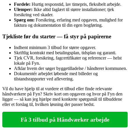
Fordele:
Hurtig responstid, lav timepris, fleksibelt arbejde.
Ulemper:
Ikke altid faglært til større installationer; tjek
forsikring ved skader.
Spørg om:
Forsikring, erfaring med opgaven, mulighed for
faktura og dokumentation til din egen bogføring.
Tjekliste før du starter — få styr på papirerne
Indhent minimum 3 tilbud for større opgaver.
Skriftlig kontrakt med betalingsplan, tidsplan og garanti.
Tjek CVR, forsikring, fagcertifikater og referencer — helst
lokale på Fyn.
Afklar hvem der søger byggetilladelse / håndterer kommunen.
Dokumentér arbejdet løbende med billeder og
tilstandsrapporter ved aflevering.
Vil du have hjælp til at vurdere et tilbud eller finde relevante
håndværkere på Fyn? Skriv kort om opgaven og hvor på Fyn den
ligger — så kan jeg hjælpe med konkrete spørgsmål til tilbuddene
eller et forslag til, hvilken løsning der passer bedst.
Få 3 tilbud på Håndværker arbejde