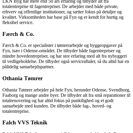
LKN Byg har mere end 50 års erfaring og tilbyder alt fra
totalentreprise til fagentrepriser. De arbejder med både private,
erhverv og offentlige institutioner, og sætter fokus på detaljer og
kvalitet. Virksomheden har base på Fyn og er kendt for hurtig og
fleksibel service.
Færch & Co.
Færch & Co. er specialister i tømrerarbejde og byggeopgaver på
Fyn, især i Odense-området. De tilbyder både fagentrepriser og
mindre hovedentrepriser, og har stor erfaring med alt fra nybyggeri
til vedligeholdelse. De tilbyder også serviceaftaler, så du altid har en
pålidelig samarbejdspartner.
Othania Tømrer
Othania Tømrer arbejder på hele Fyn, herunder Odense, Svendborg,
Faaborg og mange andre byer. De tilbyder alt fra små reparationer til
totalrenovering og har altid fokus på punktlighed og et godt
samarbejde med kunden. De tilbyder både fag-, hoved- og
totalentreprise.
Falch VVS Teknik