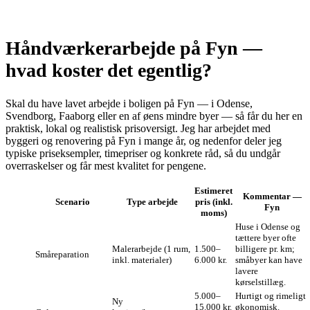
Håndværkerarbejde på Fyn —
hvad koster det egentlig?
Skal du have lavet arbejde i boligen på Fyn — i Odense,
Svendborg, Faaborg eller en af øens mindre byer — så får du her en
praktisk, lokal og realistisk prisoversigt. Jeg har arbejdet med
byggeri og renovering på Fyn i mange år, og nedenfor deler jeg
typiske priseksempler, timepriser og konkrete råd, så du undgår
overraskelser og får mest kvalitet for pengene.
Estimeret
Kommentar —
Scenario
Type arbejde
pris (inkl.
Fyn
moms)
Huse i Odense og
tættere byer ofte
Malerarbejde (1 rum,
1.500–
billigere pr. km;
Småreparation
inkl. materialer)
6.000 kr.
småbyer kan have
lavere
kørselstillæg.
5.000–
Hurtigt og rimeligt
Ny
15.000 kr.
økonomisk.