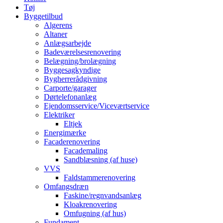
Tøj
Byggetilbud
Algerens
Altaner
Anlægsarbejde
Badeværelsesrenovering
Belægning/brolægning
Byggesagkyndige
Bygherrerådgivning
Carporte/garager
Dørtelefonanlæg
Ejendomsservice/Viceværtservice
Elektriker
Eltjek
Energimærke
Facaderenovering
Facademaling
Sandblæsning (af huse)
VVS
Faldstammerenovering
Omfangsdræn
Faskine/regnvandsanlæg
Kloakrenovering
Omfugning (af hus)
Fundament