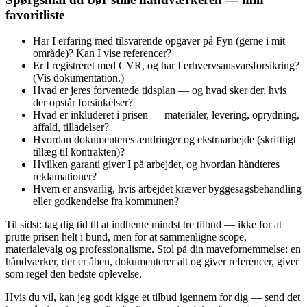
favoritliste
Har I erfaring med tilsvarende opgaver på Fyn (gerne i mit
område)? Kan I vise referencer?
Er I registreret med CVR, og har I erhvervsansvarsforsikring?
(Vis dokumentation.)
Hvad er jeres forventede tidsplan — og hvad sker der, hvis
der opstår forsinkelser?
Hvad er inkluderet i prisen — materialer, levering, oprydning,
affald, tilladelser?
Hvordan dokumenteres ændringer og ekstraarbejde (skriftligt
tillæg til kontrakten)?
Hvilken garanti giver I på arbejdet, og hvordan håndteres
reklamationer?
Hvem er ansvarlig, hvis arbejdet kræver byggesagsbehandling
eller godkendelse fra kommunen?
Til sidst: tag dig tid til at indhente mindst tre tilbud — ikke for at
prutte prisen helt i bund, men for at sammenligne scope,
materialevalg og professionalisme. Stol på din mavefornemmelse: en
håndværker, der er åben, dokumenterer alt og giver referencer, giver
som regel den bedste oplevelse.
Hvis du vil, kan jeg godt kigge et tilbud igennem for dig — send det