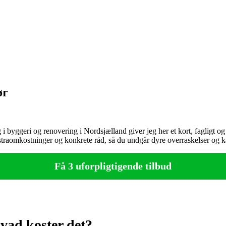
ør
byggeri og renovering i Nordsjælland giver jeg her et kort, fagligt og r
straomkostninger og konkrete råd, så du undgår dyre overraskelser og ka
Få 3 uforpligtigende tilbud
vad koster det?