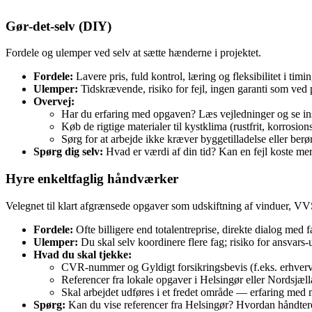
Gør‑det‑selv (DIY)
Fordele og ulemper ved selv at sætte hænderne i projektet.
Fordele:
Lavere pris, fuld kontrol, læring og fleksibilitet i timin
Ulemper:
Tidskrævende, risiko for fejl, ingen garanti som ved 
Overvej:
Har du erfaring med opgaven? Læs vejledninger og se ins
Køb de rigtige materialer til kystklima (rustfrit, korrosion
Sørg for at arbejde ikke kræver byggetilladelse eller ber
Spørg dig selv:
Hvad er værdi af din tid? Kan en fejl koste m
Hyre enkeltfaglig håndværker
Velegnet til klart afgrænsede opgaver som udskiftning af vinduer, VVS‑
Fordele:
Ofte billigere end totalentreprise, direkte dialog med f
Ulemper:
Du skal selv koordinere flere fag; risiko for ansvars-
Hvad du skal tjekke:
CVR‑nummer og Gyldigt forsikringsbevis (f.eks. erhver
Referencer fra lokale opgaver i Helsingør eller Nordsjæl
Skal arbejdet udføres i et fredet område — erfaring med
Spørg:
Kan du vise referencer fra Helsingør? Hvordan håndterer