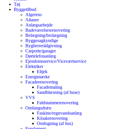
Tøj
Byggetilbud
Algerens
Altaner
Anlægsarbejde
Badeværelsesrenovering
Belægning/brolægning
Byggesagkyndige
Bygherrerådgivning
Carporte/garager
Dørtelefonanlæg
Ejendomsservice/Viceværtservice
Elektriker
Eltjek
Energimærke
Facaderenovering
Facademaling
Sandblæsning (af huse)
VVS
Faldstammerenovering
Omfangsdræn
Faskine/regnvandsanlæg
Kloakrenovering
Omfugning (af hus)
Fundament