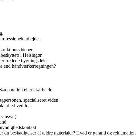
g.
professionelt arbejde.
truktionsvideoer.
sbeskyttet) i Helsingør.
ører fredede bygningsdele.
ere end håndværkerregningen?
reparation eller el‑arbejde.
agpersonen, specialiseret viden.
uklarhed ved fejl.
vsansvar)
land
 myndigheds­kontakt
 du beskadigelser af ældre materialer? Hvad er garanti og reklamation