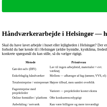
Håndværkerarbejde i Helsingør — hv
Skal du have lavet arbejde i huset eller lejligheden i Helsingør? Der er
forhold du bør kende til i Helsingør (ældre bymidte, kystklima, fre
konkrete spørgsmål du kan stille, så du vælger rigtigt.
Metode
Prisniveau
Lav til ingen arbejdstid, materialer + evt.
Gør‑det‑selv (DIY)
værktøj
Enkeltfaglig håndværker
Mellem — afhænger af fag (tømrer, VVS, el)
Totalentreprise / entreprenør
Højere tilbud, men samlet overblik
Fagentreprise med
Varieret — projektleder koster ekstra
projektleder
Online formidler / platform
Ofte konkurrencedygtigt
Anbefaling / netværk
Kan være billigere og mere troværdigt