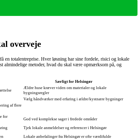
al overveje
å en totalentreprise. Hver løsning har sine fordele, risici og lokale
mest almindelige metoder, hvad du skal være opmærksom på, og
Særligt for Helsingør
Ældre huse kræver viden om materialer og lokale
ættelse
bygningsregler
Vælg håndværker med erfaring i ældre/kystnære bygninger
ering af flere
e for
God ved komplekse sager i fredede områder
aring
Tjek lokale anmeldelser og referencer i Helsingør
ven
Lokale anbefalinger fra Helsingør er ofte værdifulde