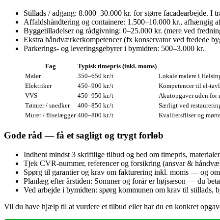
Stillads / adgang: 8.000–30.000 kr. for større facadearbejde. I 
Affaldshåndtering og containere: 1.500–10.000 kr., afhængig 
Byggetilladelser og rådgivning: 0–25.000 kr. (mere ved fredning
Ekstra håndværkerkompetencer (fx konservator ved fredede by
Parkerings- og leveringsgebyrer i bymidten: 500–3.000 kr.
Fag
Typisk timepris (inkl. moms)
Maler
350–650 kr./t
Lokale malere i Helsin
Elektriker
450–900 kr./t
Kompetencer til el-tavle
VVS
450–950 kr./t
Akutopgaver uden for n
Tømrer / snedker
400–850 kr./t
Særligt ved restaurerin
Murer / fliselægger
400–800 kr./t
Kvalitetsfliser og mørt
Gode råd — få et sagligt og trygt forløb
Indhent mindst 3 skriftlige tilbud og bed om timepris, materialer, a
Tjek CVR‑nummer, referencer og forsikring (ansvar & håndværke
Spørg til garantier og krav om fakturering inkl. moms — og om der
Planlæg efter årstiden: Sommer og forår er højsæson — du betale
Ved arbejde i bymidten: spørg kommunen om krav til stillads, b
Vil du have hjælp til at vurdere et tilbud eller har du en konkret opg