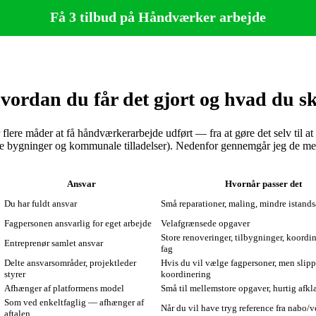
Få 3 tilbud på Håndværker arbejde
ordan du får det gjort og hvad du sk
 flere måder at få håndværkerarbejde udført — fra at gøre det selv til at f
dede bygninger og kommunale tilladelser). Nedenfor gennemgår jeg de 
Ansvar
Hvornår passer det
Du har fuldt ansvar
Små reparationer, maling, mindre istands
Fagpersonen ansvarlig for eget arbejde
Velafgrænsede opgaver
Store renoveringer, tilbygninger, koordin
Entreprenør samlet ansvar
fag
Delte ansvarsområder, projektleder
Hvis du vil vælge fagpersoner, men slipp
styrer
koordinering
Afhænger af platformens model
Små til mellemstore opgaver, hurtig afkl
Som ved enkeltfaglig — afhænger af
Når du vil have tryg reference fra nabo/
aftalen