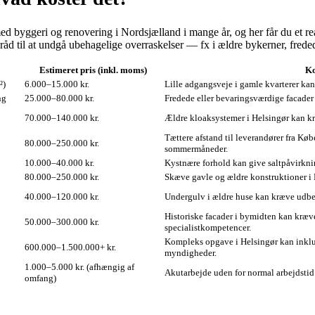
byggeri og renovering i Nordsjælland i mange år, og her får du et realis
 råd til at undgå ubehagelige overraskelser — fx i ældre bykerner, fred
Estimeret pris (inkl. moms)
Ko
²)
6.000–15.000 kr.
Lille adgangsveje i gamle kvarterer kan
ng
25.000–80.000 kr.
Fredede eller bevaringsværdige facader
70.000–140.000 kr.
Ældre kloaksystemer i Helsingør kan kræ
Tættere afstand til leverandører fra Kø
80.000–250.000 kr.
sommermåneder.
10.000–40.000 kr.
Kystnære forhold kan give saltpåvirkni
80.000–250.000 kr.
Skæve gavle og ældre konstruktioner i 
40.000–120.000 kr.
Undergulv i ældre huse kan kræve udbed
Historiske facader i bymidten kan kræv
50.000–300.000 kr.
specialistkompetencer.
Kompleks opgave i Helsingør kan inklud
600.000–1.500.000+ kr.
myndigheder.
1.000–5.000 kr. (afhængig af
Akutarbejde uden for normal arbejdstid k
omfang)