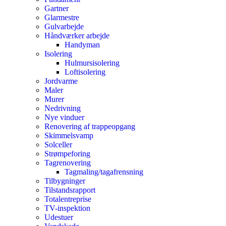
Gartner
Glarmestre
Gulvarbejde
Håndværker arbejde
Handyman
Isolering
Hulmursisolering
Loftisolering
Jordvarme
Maler
Murer
Nedrivning
Nye vinduer
Renovering af trappeopgang
Skimmelsvamp
Solceller
Strømpeforing
Tagrenovering
Tagmaling/tagafrensning
Tilbygninger
Tilstandsrapport
Totalentreprise
TV-inspektion
Udestuer