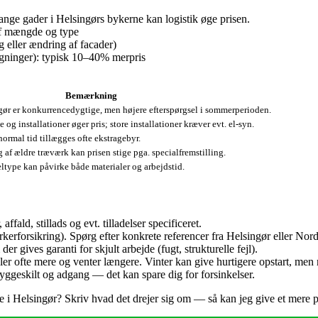
trange gader i Helsingørs bykerne kan logistik øge prisen.
af mængde og type
 eller ændring af facader)
gninger): typisk 10–40% merpris
Bemærkning
gør er konkurrencedygtige, men højere efterspørgsel i sommerperioden.
 og installationer øger pris; store installationer kræver evt. el‑syn.
ormal tid tillægges ofte ekstragebyr.
g af ældre træværk kan prisen stige pga. specialfremstilling.
eltype kan påvirke både materialer og arbejdstid.
ffald, stillads og evt. tilladelser specificeret.
rforsikring). Spørg efter konkrete referencer fra Helsingør eller Nord
 gives garanti for skjult arbejde (fugt, strukturelle fejl).
r ofte mere og venter længere. Vinter kan give hurtigere opstart, men r
yggeskilt og adgang — det kan spare dig for forsinkelser.
ave i Helsingør? Skriv hvad det drejer sig om — så kan jeg give et mere 