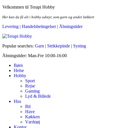
Skip
Velkommen til Terapi Hobby
to
the
Her kan du få alt i hobby udstyr, som garn og andet lækkert
content
Levering
|
Handelsbetingelser
|
Åbningstider
Terapi Hobby
Popular searches:
Garn
|
Strikkepinde
|
Syning
Åbningstider: Man-Fre 10:00-16:00
Børn
Helse
Hobby
Sport
Rejse
Gaming
Lyd & Billede
Hus
Bil
Have
Køkken
Værktøj
Kontor