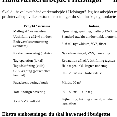
Skal du have lavet håndværkerarbejde i Helsingør? Jeg har arbejdet med 
prisintervaller, hvilke ekstra omkostninger du skal huske, og konkrete
Projekt / scenario
Omfang
Maling af 1–2 værelser
Opsætning, spartling, maling (12–30 m
Udskiftning af 2–4 vinduer
Standard træ/alu vinduer inkl. monteri
Badeværelsesrenovering
3–6 m², nyt vådrum, VVS, fliser
(standard)
Køkkenrenovering (delvis)
Nye elementer, el, VVS, montering
Tagreparation (lokal)
Reparation af læk/udskiftning tagsten
Tagudskiftning (villa)
Hele taget, inkl. lægter, undertag
Gulvlægning (parket eller
80–120 m² inkl. forberedelse
laminat)
Facaderenovering / puds
Mindst 50 m²
Totalt boligrenovering
80–150 m² — alle fag
Fejlretning, lukning af vand, mindre
Akut VVS / udkald
reparation
Ekstra omkostninger du skal have med i budgettet