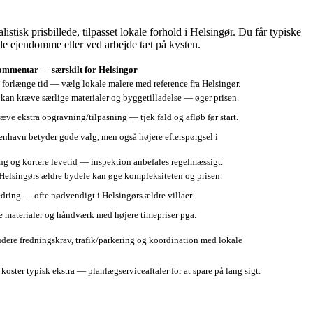
tisk prisbillede, tilpasset lokale forhold i Helsingør. Du får typiske
ede ejendomme eller ved arbejde tæt på kysten.
mmentar — særskilt for Helsingør
 forlænge tid — vælg lokale malere med reference fra Helsingør.
 kan kræve særlige materialer og byggetilladelse — øger prisen.
ve ekstra opgravning/tilpasning — tjek fald og afløb før start.
benhavn betyder gode valg, men også højere efterspørgsel i
ng og kortere levetid — inspektion anbefales regelmæssigt.
Helsingørs ældre bydele kan øge kompleksiteten og prisen.
ring — ofte nødvendigt i Helsingørs ældre villaer.
e materialer og håndværk med højere timepriser pga.
ere fredningskrav, trafik/parkering og koordination med lokale
oster typisk ekstra — planlægserviceaftaler for at spare på lang sigt.