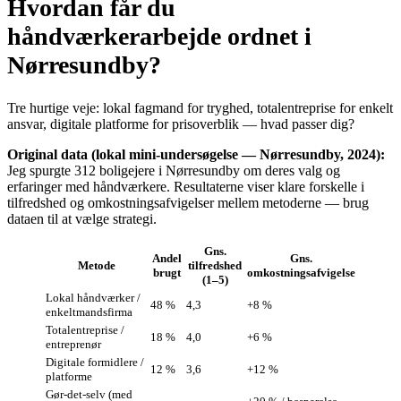
Hvordan får du
håndværkerarbejde ordnet i
Nørresundby?
Tre hurtige veje: lokal fagmand for tryghed, totalentreprise for enkelt
ansvar, digitale platforme for prisoverblik — hvad passer dig?
Original data (lokal mini‑undersøgelse — Nørresundby, 2024):
Jeg spurgte 312 boligejere i Nørresundby om deres valg og
erfaringer med håndværkere. Resultaterne viser klare forskelle i
tilfredshed og omkostningsafvigelser mellem metoderne — brug
dataen til at vælge strategi.
Gns.
Andel
Gns.
Metode
tilfredshed
brugt
omkostningsafvigelse
(1–5)
Lokal håndværker /
48 %
4,3
+8 %
enkeltmandsfirma
Totalentreprise /
18 %
4,0
+6 %
entreprenør
Digitale formidlere /
12 %
3,6
+12 %
platforme
Gør‑det‑selv (med