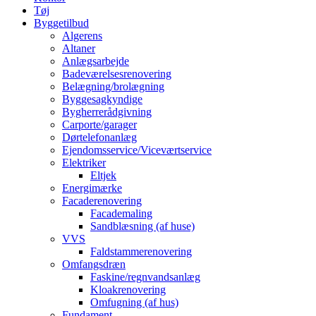
Tøj
Byggetilbud
Algerens
Altaner
Anlægsarbejde
Badeværelsesrenovering
Belægning/brolægning
Byggesagkyndige
Bygherrerådgivning
Carporte/garager
Dørtelefonanlæg
Ejendomsservice/Viceværtservice
Elektriker
Eltjek
Energimærke
Facaderenovering
Facademaling
Sandblæsning (af huse)
VVS
Faldstammerenovering
Omfangsdræn
Faskine/regnvandsanlæg
Kloakrenovering
Omfugning (af hus)
Fundament