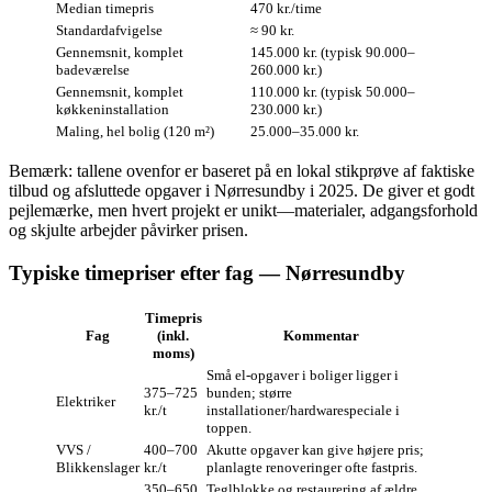
Median timepris
470 kr./time
Standardafvigelse
≈ 90 kr.
Gennemsnit, komplet
145.000 kr. (typisk 90.000–
badeværelse
260.000 kr.)
Gennemsnit, komplet
110.000 kr. (typisk 50.000–
køkkeninstallation
230.000 kr.)
Maling, hel bolig (120 m²)
25.000–35.000 kr.
Bemærk: tallene ovenfor er baseret på en lokal stikprøve af faktiske
tilbud og afsluttede opgaver i Nørresundby i 2025. De giver et godt
pejlemærke, men hvert projekt er unikt—materialer, adgangsforhold
og skjulte arbejder påvirker prisen.
Typiske timepriser efter fag — Nørresundby
Timepris
Fag
(inkl.
Kommentar
moms)
Små el-opgaver i boliger ligger i
375–725
bunden; større
Elektriker
kr./t
installationer/hardwarespeciale i
toppen.
VVS /
400–700
Akutte opgaver kan give højere pris;
Blikkenslager
kr./t
planlagte renoveringer ofte fastpris.
350–650
Teglblokke og restaurering af ældre