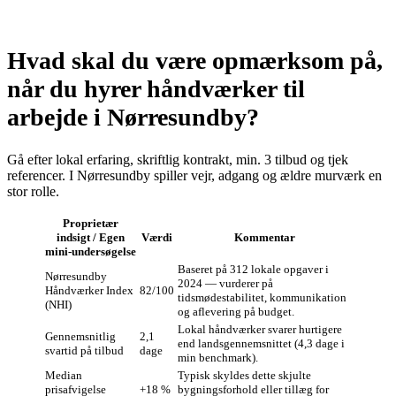
Hvad skal du være opmærksom på,
når du hyrer håndværker til
arbejde i Nørresundby?
Gå efter lokal erfaring, skriftlig kontrakt, min. 3 tilbud og tjek
referencer. I Nørresundby spiller vejr, adgang og ældre murværk en
stor rolle.
Proprietær
indsigt / Egen
Værdi
Kommentar
mini‑undersøgelse
Baseret på 312 lokale opgaver i
Nørresundby
2024 — vurderer på
Håndværker Index
82/100
tidsmødestabilitet, kommunikation
(NHI)
og aflevering på budget.
Lokal håndværker svarer hurtigere
Gennemsnitlig
2,1
end landsgennemsnittet (4,3 dage i
svartid på tilbud
dage
min benchmark).
Median
Typisk skyldes dette skjulte
prisafvigelse
+18 %
bygningsforhold eller tillæg for