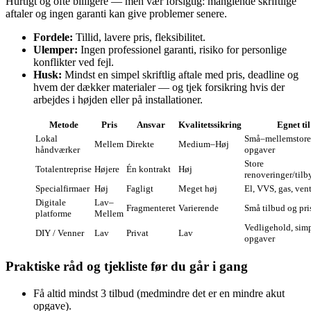
Hurtigt og ofte billigere — men vær forsigtig: manglende skriftlige
aftaler og ingen garanti kan give problemer senere.
Fordele:
Tillid, lavere pris, fleksibilitet.
Ulemper:
Ingen professionel garanti, risiko for personlige
konflikter ved fejl.
Husk:
Mindst en simpel skriftlig aftale med pris, deadline og
hvem der dækker materialer — og tjek forsikring hvis der
arbejdes i højden eller på installationer.
Metode
Pris
Ansvar
Kvalitetssikring
Egnet til
Lokal
Små–mellemstore
Mellem
Direkte
Medium–Høj
håndværker
opgaver
Store
Totalentreprise
Højere
Én kontrakt
Høj
renoveringer/tilb
Specialfirmaer
Høj
Fagligt
Meget høj
El, VVS, gas, vent
Digitale
Lav–
Fragmenteret
Varierende
Små tilbud og pr
platforme
Mellem
Vedligehold, sim
DIY / Venner
Lav
Privat
Lav
opgaver
Praktiske råd og tjekliste før du går i gang
Få altid mindst 3 tilbud (medmindre det er en mindre akut
opgave).