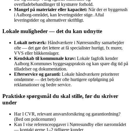
overfladebehandlinger til kystnære forhold.
Mangel på materialer eller kapacitet:
Når der er byggerush
i Aalborg‑området, kan leveringstider stige. Aftal
leveringstider og alternativer skriftligt.
Lokale muligheder — det du kan udnytte
Lokalt netværk:
Håndværkere i Nørresundby samarbejder
ofte — det gør det lettere at få specialister hurtigt, fx murer,
VVS eller blikkenslager.
Kendskab til kommunale krav:
Lokale fagfolk kender
Aalborg Kommunes byggesagspraksis og kan spare dig tid på
tilladelser og dokumentation.
Efterservice og garanti:
Lokale håndværkere prioriterer
omdømme — det betyder ofte hurtigere opfølgning på
reklamationer og bedre service.
Praktiske spørgsmål du skal stille, før du skriver
under
Har I CVR, relevant ansvarsforsikring og garantiordning?
(Bed om policenumre)
Kan I vise referenceopgaver i Nørresundby eller nærområdet
— kontakt gerne 1–2 tidligere kunder