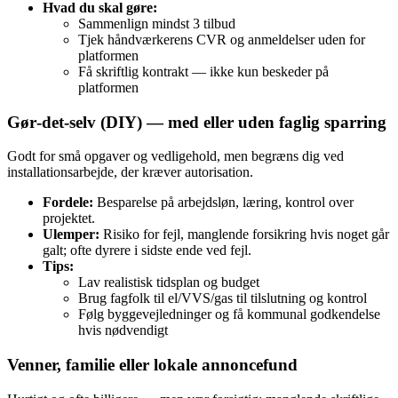
Hvad du skal gøre:
Sammenlign mindst 3 tilbud
Tjek håndværkerens CVR og anmeldelser uden for
platformen
Få skriftlig kontrakt — ikke kun beskeder på
platformen
Gør‑det‑selv (DIY) — med eller uden faglig sparring
Godt for små opgaver og vedligehold, men begræns dig ved
installationsarbejde, der kræver autorisation.
Fordele:
Besparelse på arbejdsløn, læring, kontrol over
projektet.
Ulemper:
Risiko for fejl, manglende forsikring hvis noget går
galt; ofte dyrere i sidste ende ved fejl.
Tips:
Lav realistisk tidsplan og budget
Brug fagfolk til el/VVS/gas til tilslutning og kontrol
Følg byggevejledninger og få kommunal godkendelse
hvis nødvendigt
Venner, familie eller lokale annoncefund