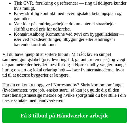
Tjek CVR, forsikring og referencer — ring til tidligere kunder
hvis muligt.
Kræv skriftlig kontrakt med leveringsdato, betalingsplan og
garantier.
Vær klar på ændringsarbejde: dokumentér ekstraarbejde
skriftligt med pris før udførelse.
Kontakt Aalborg Kommune ved tvivl om byggetilladelser —
især ved facadeændringer, tilbygninger eller ændringer i
bærende konstruktioner.
Vil du have hjælp til at sortere tilbud? Mit råd: lav en simpel
sammenligningstabel (pris, leveringstid, garanti, referencer) og vægt
de parametre der betyder mest for dig. I Nørresundby vægter mange
hurtig opstart og lokal erfaring højt — især i vintermånederne, hvor
tid til at udtørre byggerier er længere.
Har du en konkret opgave i Nørresundby? Skriv kort om omfanget
(kvadratmeter, type job, ønsket start), så kan jeg guide dig til den
mest hensigtsmæssige metode og hvilke spørgsmål du bør stille i din
næste samtale med håndværkeren.
Få 3 tilbud på Håndværker arbejde