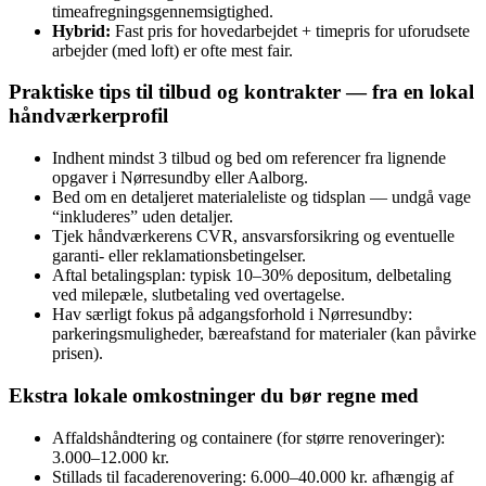
timeafregningsgennemsigtighed.
Hybrid:
Fast pris for hovedarbejdet + timepris for uforudsete
arbejder (med loft) er ofte mest fair.
Praktiske tips til tilbud og kontrakter — fra en lokal
håndværkerprofil
Indhent mindst 3 tilbud og bed om referencer fra lignende
opgaver i Nørresundby eller Aalborg.
Bed om en detaljeret materialeliste og tidsplan — undgå vage
“inkluderes” uden detaljer.
Tjek håndværkerens CVR, ansvarsforsikring og eventuelle
garanti- eller reklamationsbetingelser.
Aftal betalingsplan: typisk 10–30% depositum, delbetaling
ved milepæle, slutbetaling ved overtagelse.
Hav særligt fokus på adgangsforhold i Nørresundby:
parkeringsmuligheder, bæreafstand for materialer (kan påvirke
prisen).
Ekstra lokale omkostninger du bør regne med
Affaldshåndtering og containere (for større renoveringer):
3.000–12.000 kr.
Stillads til facaderenovering: 6.000–40.000 kr. afhængig af