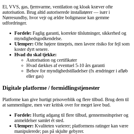
El, VVS, gas, fjernvarme, ventilation og kloak kræver ofte
autorisation. Brug altid autoriserede installatører — især i
Nørresundby, hvor vejr og ældre boligmasse kan gemme
udfordringer.
Fordele:
Faglig garanti, korrekte tilslutninger, sikkerhed og
myndighedsgodkendelse.
Ulemper:
Ofte højere timepris, men lavere risiko for fejl som
koster dyrt senere.
Hvad du skal tjekke:
Autorisation og certifikater
Hvad dækkes af eventuel 5‑10 års garanti
Behov for myndighedstilladelser (fx ændringer i afløb
eller gas)
Digitale platforme / formidlingstjenester
Platforme kan give hurtigt prisoverblik og flere tilbud. Brug dem til
at sammenligne, men vær kritisk over for meget lave bud.
Fordele:
Hurtig adgang til flere tilbud, gennemsnitspriser og
anmeldelser samlet ét sted.
Ulemper:
Kvaliteten varierer; platformens ratinger kan være
manipulerede; pas på skjulte gebyrer.