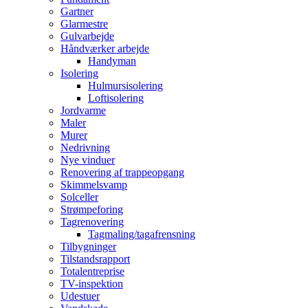
Gartner
Glarmestre
Gulvarbejde
Håndværker arbejde
Handyman
Isolering
Hulmursisolering
Loftisolering
Jordvarme
Maler
Murer
Nedrivning
Nye vinduer
Renovering af trappeopgang
Skimmelsvamp
Solceller
Strømpeforing
Tagrenovering
Tagmaling/tagafrensning
Tilbygninger
Tilstandsrapport
Totalentreprise
TV-inspektion
Udestuer