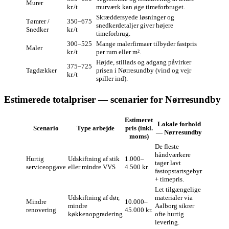
Murer
kr./t
murværk kan øge timeforbruget.
Skræddersyede løsninger og
Tømrer /
350–675
snedkerdetaljer giver højere
Snedker
kr./t
timeforbrug.
300–525
Mange malerfirmaer tilbyder fastpris
Maler
kr./t
per rum eller m².
Højde, stillads og adgang påvirker
375–725
Tagdækker
prisen i Nørresundby (vind og vejr
kr./t
spiller ind).
Estimerede totalpriser — scenarier for Nørresundby
Estimeret
Lokale forhold
Scenario
Type arbejde
pris (inkl.
— Nørresundby
moms)
De fleste
håndværkere
Hurtig
Udskiftning af stik
1.000–
tager lavt
serviceopgave
eller mindre VVS
4.500 kr.
fastopstartsgebyr
+ timepris.
Let tilgængelige
Udskiftning af dør,
materialer via
Mind­re
10.000–
mindre
Aalborg sikrer
renovering
45.000 kr.
køkkenopgradering
ofte hurtig
levering.