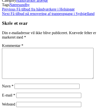
Category
Håndværker arbejde
Tags
Nørresundby
Indlægsnavigation
Previous
Previous
Få tilbud fra håndværkere i Helsingør
Post
Next
Next
Få tilbud på renovering af trappeopgang i Sydsjælland
Post
Skriv et svar
Din e-mailadresse vil ikke blive publiceret.
Krævede felter er
markeret med
*
Kommentar
*
Navn
*
E-mail
*
Websted