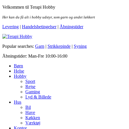
Skip
Velkommen til Terapi Hobby
to
the
Her kan du få alt i hobby udstyr, som garn og andet lækkert
content
Levering
|
Handelsbetingelser
|
Åbningstider
Terapi Hobby
Popular searches:
Garn
|
Strikkepinde
|
Syning
Åbningstider: Man-Fre 10:00-16:00
Børn
Helse
Hobby
Sport
Rejse
Gaming
Lyd & Billede
Hus
Bil
Have
Køkken
Værktøj
Kontor