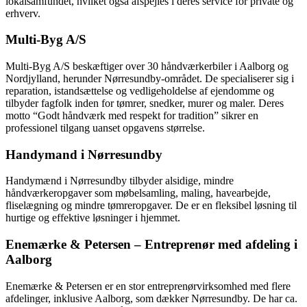
lokalsamfundet, hvilket også afspejles i deres service for private og
erhverv.
Multi-Byg A/S
Multi-Byg A/S beskæftiger over 30 håndværkerbiler i Aalborg og
Nordjylland, herunder Nørresundby-området. De specialiserer sig i
reparation, istandsættelse og vedligeholdelse af ejendomme og
tilbyder fagfolk inden for tømrer, snedker, murer og maler. Deres
motto “Godt håndværk med respekt for tradition” sikrer en
professionel tilgang uanset opgavens størrelse.
Handymand i Nørresundby
Handymænd i Nørresundby tilbyder alsidige, mindre
håndværkeropgaver som møbelsamling, maling, havearbejde,
fliselægning og mindre tømreropgaver. De er en fleksibel løsning til
hurtige og effektive løsninger i hjemmet.
Enemærke & Petersen – Entreprenør med afdeling i
Aalborg
Enemærke & Petersen er en stor entreprenørvirksomhed med flere
afdelinger, inklusive Aalborg, som dækker Nørresundby. De har ca.