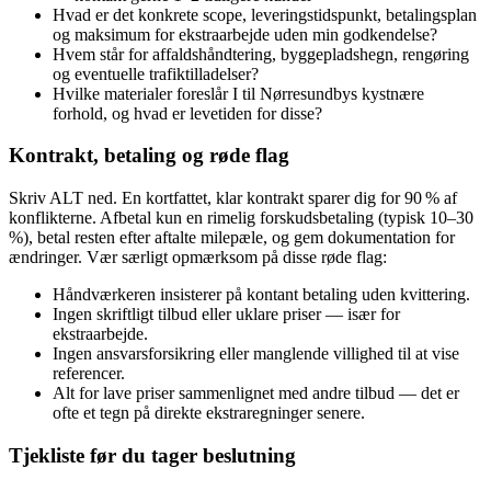
Hvad er det konkrete scope, leveringstidspunkt, betalingsplan
og maksimum for ekstraarbejde uden min godkendelse?
Hvem står for affaldshåndtering, byggepladshegn, rengøring
og eventuelle trafiktilladelser?
Hvilke materialer foreslår I til Nørresundbys kystnære
forhold, og hvad er levetiden for disse?
Kontrakt, betaling og røde flag
Skriv ALT ned. En kortfattet, klar kontrakt sparer dig for 90 % af
konflikterne. Afbetal kun en rimelig forskudsbetaling (typisk 10–30
%), betal resten efter aftalte milepæle, og gem dokumentation for
ændringer. Vær særligt opmærksom på disse røde flag:
Håndværkeren insisterer på kontant betaling uden kvittering.
Ingen skriftligt tilbud eller uklare priser — især for
ekstraarbejde.
Ingen ansvarsforsikring eller manglende villighed til at vise
referencer.
Alt for lave priser sammenlignet med andre tilbud — det er
ofte et tegn på direkte ekstraregninger senere.
Tjekliste før du tager beslutning