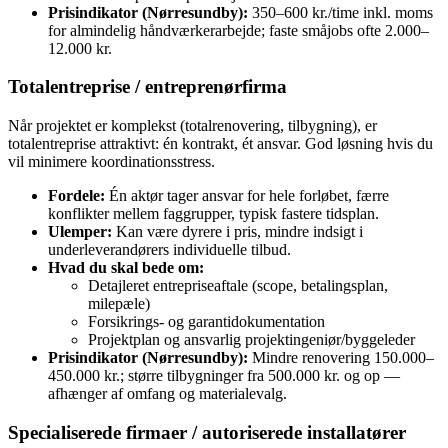
Prisindikator (Nørresundby):
350–600 kr./time inkl. moms
for almindelig håndværkerarbejde; faste småjobs ofte 2.000–
12.000 kr.
Totalentreprise / entreprenørfirma
Når projektet er komplekst (totalrenovering, tilbygning), er
totalentreprise attraktivt: én kontrakt, ét ansvar. God løsning hvis du
vil minimere koordinationsstress.
Fordele:
Én aktør tager ansvar for hele forløbet, færre
konflikter mellem faggrupper, typisk fastere tidsplan.
Ulemper:
Kan være dyrere i pris, mindre indsigt i
underleverandørers individuelle tilbud.
Hvad du skal bede om:
Detajleret entrepriseaftale (scope, betalingsplan,
milepæle)
Forsikrings- og garantidokumentation
Projektplan og ansvarlig projektingeniør/byggeleder
Prisindikator (Nørresundby):
Mindre renovering 150.000–
450.000 kr.; større tilbygninger fra 500.000 kr. og op —
afhænger af omfang og materialevalg.
Specialiserede firmaer / autoriserede installatører