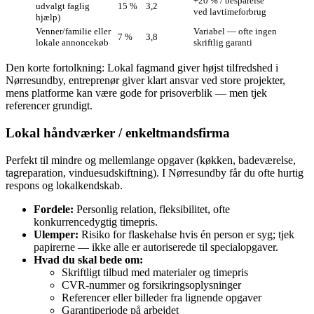
+20 % / besparelse
udvalgt faglig
15 %
3,2
ved lavtimeforbrug
hjælp)
Venner/familie eller
Variabel — ofte ingen
7 %
3,8
lokale annoncekøb
skriftlig garanti
Den korte fortolkning: Lokal fagmand giver højst tilfredshed i
Nørresundby, entreprenør giver klart ansvar ved store projekter,
mens platforme kan være gode for prisoverblik — men tjek
referencer grundigt.
Lokal håndværker / enkeltmandsfirma
Perfekt til mindre og mellemlange opgaver (køkken, badeværelse,
tagreparation, vinduesudskiftning). I Nørresundby får du ofte hurtig
respons og lokalkendskab.
Fordele:
Personlig relation, fleksibilitet, ofte
konkurrencedygtig timepris.
Ulemper:
Risiko for flaskehalse hvis én person er syg; tjek
papirerne — ikke alle er autoriserede til specialopgaver.
Hvad du skal bede om:
Skriftligt tilbud med materialer og timepris
CVR‑nummer og forsikringsoplysninger
Referencer eller billeder fra lignende opgaver
Garantiperiode på arbejdet