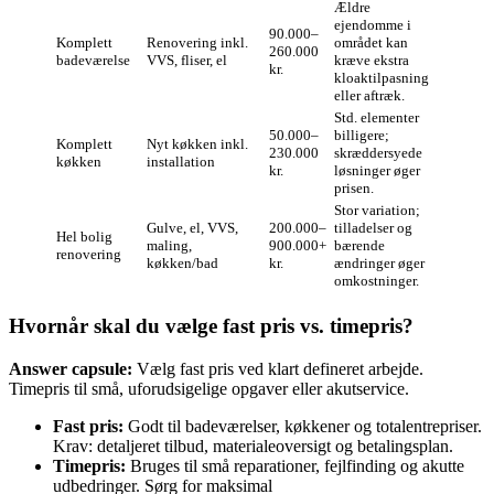
Ældre
ejendomme i
90.000–
Komplett
Renovering inkl.
området kan
260.000
badeværelse
VVS, fliser, el
kræve ekstra
kr.
kloaktilpasning
eller aftræk.
Std. elementer
50.000–
billigere;
Komplett
Nyt køkken inkl.
230.000
skræddersyede
køkken
installation
kr.
løsninger øger
prisen.
Stor variation;
Gulve, el, VVS,
200.000–
tilladelser og
Hel bolig
maling,
900.000+
bærende
renovering
køkken/bad
kr.
ændringer øger
omkostninger.
Hvornår skal du vælge fast pris vs. timepris?
Answer capsule:
Vælg fast pris ved klart defineret arbejde.
Timepris til små, uforudsigelige opgaver eller akutservice.
Fast pris:
Godt til badeværelser, køkkener og totalentrepriser.
Krav: detaljeret tilbud, materialeoversigt og betalingsplan.
Timepris:
Bruges til små reparationer, fejlfinding og akutte
udbedringer. Sørg for maksimal