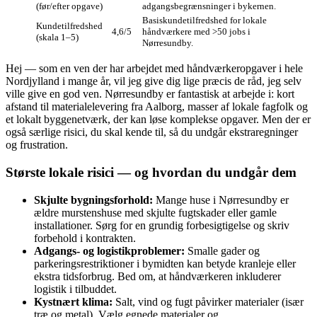
(før/efter opgave)
adgangsbegrænsninger i bykernen.
Basiskundetilfredshed for lokale
Kunde­tilfredshed
4,6/5
håndværkere med >50 jobs i
(skala 1–5)
Nørresundby.
Hej — som en ven der har arbejdet med håndværkeropgaver i hele
Nordjylland i mange år, vil jeg give dig lige præcis de råd, jeg selv
ville give en god ven. Nørresundby er fantastisk at arbejde i: kort
afstand til materialelevering fra Aalborg, masser af lokale fagfolk og
et lokalt byggenetværk, der kan løse komplekse opgaver. Men der er
også særlige risici, du skal kende til, så du undgår ekstraregninger
og frustration.
Største lokale risici — og hvordan du undgår dem
Skjulte bygningsforhold:
Mange huse i Nørresundby er
ældre murstenshuse med skjulte fugtskader eller gamle
installationer. Sørg for en grundig forbesigtigelse og skriv
forbehold i kontrakten.
Adgangs- og logistikproblemer:
Smalle gader og
parkeringsrestriktioner i bymidten kan betyde kranleje eller
ekstra tidsforbrug. Bed om, at håndværkeren inkluderer
logistik i tilbuddet.
Kystnært klima:
Salt, vind og fugt påvirker materialer (især
træ og metal). Vælg egnede materialer og