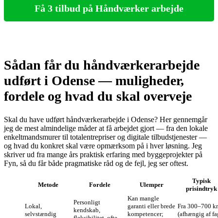
Få 3 tilbud på Håndværker arbejde
Sådan får du håndværkerarbejde
udført i Odense — muligheder,
fordele og hvad du skal overveje
Skal du have udført håndværkerarbejde i Odense? Her gennemgår
jeg de mest almindelige måder at få arbejdet gjort — fra den lokale
enkeltmandsmurer til totalentrepriser og digitale tilbudstjenester —
og hvad du konkret skal være opmærksom på i hver løsning. Jeg
skriver ud fra mange års praktisk erfaring med byggeprojekter på
Fyn, så du får både pragmatiske råd og de fejl, jeg ser oftest.
Typisk
Metode
Fordele
Ulemper
prisindtryk
Kan mangle
Personligt
Lokal,
garanti eller brede
Fra 300–700 kr.
kendskab,
selvstændig
kompetencer;
(afhængig af fa
fleksibilitet, ofte