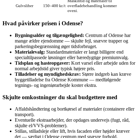
Maskintid og materialer til
Gulvsliber
150–400 kr./t
overfladebehandling kommer
oveni.
Hvad påvirker prisen i Odense?
Bygningsalder og tilgængelighed:
Centrum af Odense har
mange ældre ejendomme — skjulte fejl, snævre trapper og
parkeringsbegrænsning øger tidsforbruget.
Materialevalg:
Standardmaterialer er langt billigere end
specialtilpassede løsninger eller bæredygtige premiumvalg.
Tidsplan og hasteopgaver:
Kort varsel eller arbejde uden for
normal arbejdstid giver typisk højere pris.
Tilladelser og myndighedskrav:
Større indgreb kan kræve
byggetilladelse fra Odense Kommune — medfølgende
tegnings- og ingeniørarbejde koster ekstra.
Skjulte omkostninger du skal budgettere med
Affaldshåndtering og bortkørsel af materialer (containere eller
transport).
Eventuelle ekstraarbejder, der opdages undervejs (fugt, råd,
skjulte el/VVS-problemer).
Stillas, stilladsleje eller lift, hvis facaden eller højder kræver
det — særligt i Odense centrum med snævre forhold.