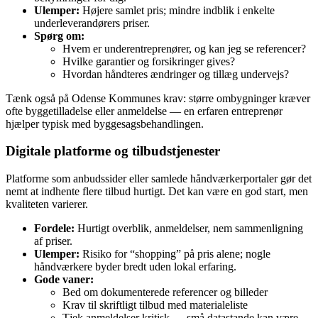
Ulemper:
Højere samlet pris; mindre indblik i enkelte
underleverandørers priser.
Spørg om:
Hvem er underentreprenører, og kan jeg se referencer?
Hvilke garantier og forsikringer gives?
Hvordan håndteres ændringer og tillæg undervejs?
Tænk også på Odense Kommunes krav: større ombygninger kræver
ofte byggetilladelse eller anmeldelse — en erfaren entreprenør
hjælper typisk med byggesagsbehandlingen.
Digitale platforme og tilbudstjenester
Platforme som anbudssider eller samlede håndværkerportaler gør det
nemt at indhente flere tilbud hurtigt. Det kan være en god start, men
kvaliteten varierer.
Fordele:
Hurtigt overblik, anmeldelser, nem sammenligning
af priser.
Ulemper:
Risiko for “shopping” på pris alene; nogle
håndværkere byder bredt uden lokal erfaring.
Gode vaner:
Bed om dokumenterede referencer og billeder
Krav til skriftligt tilbud med materialeliste
Tjek anmeldelser kritisk — små datastande kan være