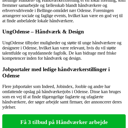
Bellinge Handels- og Håndværkerforening er en lokal forening, som
fremmer samarbejde og fællesskab blandt håndværkere og
erhvervsdrivende i Bellinge-området nær Odense. Foreningen
arrangerer sociale og faglige events, hvilket kan være en god vej til
at finde anbefalede lokale håndværkere.
UngOdense – Håndværk & Design
UngOdense tilbyder muligheder og støtte til unge håndværkere og
designere i Odense, hvilket kan være relevant, hvis du vil støtte
talentfulde og nyuddannede fagfolk. De kan bidrage med friske
kompetencer inden for håndværk og design.
Jobportaler med ledige håndværkerstillinger i
Odense
Flere jobportaler som Indeed, Jobindex, Jooble og andre har
omfattende opslag på håndværkerjobs i Odense. Disse kan bruges
som en vej til at finde tilgængelige faglærte og ufaglærte
håndværkere, der søger arbejde samt firmaer, der annoncerer deres
ydelser.
Få 3 tilbud på Håndværker arbejde