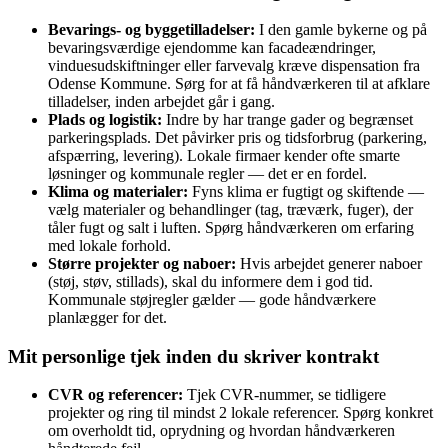
Bevarings- og byggetilladelser:
I den gamle bykerne og på
bevaringsværdige ejendomme kan facadeændringer,
vinduesudskiftninger eller farvevalg kræve dispensation fra
Odense Kommune. Sørg for at få håndværkeren til at afklare
tilladelser, inden arbejdet går i gang.
Plads og logistik:
Indre by har trange gader og begrænset
parkeringsplads. Det påvirker pris og tidsforbrug (parkering,
afspærring, levering). Lokale firmaer kender ofte smarte
løsninger og kommunale regler — det er en fordel.
Klima og materialer:
Fyns klima er fugtigt og skiftende —
vælg materialer og behandlinger (tag, træværk, fuger), der
tåler fugt og salt i luften. Spørg håndværkeren om erfaring
med lokale forhold.
Større projekter og naboer:
Hvis arbejdet generer naboer
(støj, støv, stillads), skal du informere dem i god tid.
Kommunale støjregler gælder — gode håndværkere
planlægger for det.
Mit personlige tjek inden du skriver kontrakt
CVR og referencer:
Tjek CVR-nummer, se tidligere
projekter og ring til mindst 2 lokale referencer. Spørg konkret
om overholdt tid, oprydning og hvordan håndværkeren