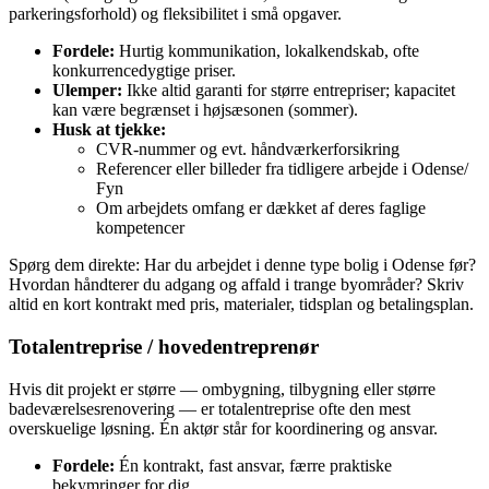
parkeringsforhold) og fleksibilitet i små opgaver.
Fordele:
Hurtig kommunikation, lokalkendskab, ofte
konkurrencedygtige priser.
Ulemper:
Ikke altid garanti for større entrepriser; kapacitet
kan være begrænset i højsæsonen (sommer).
Husk at tjekke:
CVR-nummer og evt. håndværkerforsikring
Referencer eller billeder fra tidligere arbejde i Odense/
Fyn
Om arbejdets omfang er dækket af deres faglige
kompetencer
Spørg dem direkte: Har du arbejdet i denne type bolig i Odense før?
Hvordan håndterer du adgang og affald i trange byområder? Skriv
altid en kort kontrakt med pris, materialer, tidsplan og betalingsplan.
Totalentreprise / hovedentreprenør
Hvis dit projekt er større — ombygning, tilbygning eller større
badeværelsesrenovering — er totalentreprise ofte den mest
overskuelige løsning. Én aktør står for koordinering og ansvar.
Fordele:
Én kontrakt, fast ansvar, færre praktiske
bekymringer for dig.