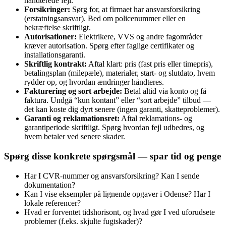
håndterede fejl.
Forsikringer:
Sørg for, at firmaet har ansvarsforsikring
(erstatningsansvar). Bed om policenummer eller en
bekræftelse skriftligt.
Autorisationer:
Elektrikere, VVS og andre fagområder
kræver autorisation. Spørg efter faglige certifikater og
installationsgaranti.
Skriftlig kontrakt:
Aftal klart: pris (fast pris eller timepris),
betalingsplan (milepæle), materialer, start- og slutdato, hvem
rydder op, og hvordan ændringer håndteres.
Fakturering og sort arbejde:
Betal altid via konto og få
faktura. Undgå “kun kontant” eller “sort arbejde” tilbud —
det kan koste dig dyrt senere (ingen garanti, skatteproblemer).
Garanti og reklamationsret:
Aftal reklamations- og
garantiperiode skriftligt. Spørg hvordan fejl udbedres, og
hvem betaler ved senere skader.
Spørg disse konkrete spørgsmål — spar tid og penge
Har I CVR-nummer og ansvarsforsikring? Kan I sende
dokumentation?
Kan I vise eksempler på lignende opgaver i Odense? Har I
lokale referencer?
Hvad er forventet tidshorisont, og hvad gør I ved uforudsete
problemer (f.eks. skjulte fugtskader)?