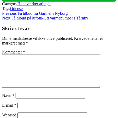
Category
Håndværker arbejde
Tags
Odense
Indlægsnavigation
Previous
Previous
Få tilbud fra Gartner i Nyborg
Post
Next
Next
Få tilbud på luft-til-luft varmepumper i Tårnby
Post
Skriv et svar
Din e-mailadresse vil ikke blive publiceret.
Krævede felter er
markeret med
*
Kommentar
*
Navn
*
E-mail
*
Websted