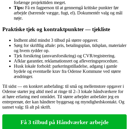
forlænge projekttiden meget.
Tips:
Få en fagperson til at gennemgå kritiske punkter før
arbejde (bærende vægge, fugt, el). Dokumentér valg og mål
nøje.
Praktiske tjek og kontraktpunkter — tjekliste
Indhent altid mindst 3 tilbud på større opgaver.
Sørg for skriftlig aftale: pris, betalingsplan, tidsplan, materialer
og hvem rydder op.
Tjek forsikring (ansvarsforsikring) og CVR/registrering.
Afklar garantier, reklamationsret og afleveringsprocedure.
Husk lokale forhold: parkeringstilladelse, adgang i gamle
bydele og eventuelle krav fra Odense Kommune ved større
ændringer.
Til sidst — en konkret anbefaling: til små og mellemstore opgaver i
Odense starter jeg altid med at ringe til 2–3 lokale håndværkere for
at høre erfaring med området. Til større arbejder anbefaler jeg en
entreprenør, der kan håndtere byggesag og myndighedskontakt. Og
uanset valg: få alt på skrift.
Få 3 tilbud på Håndværker arbejde