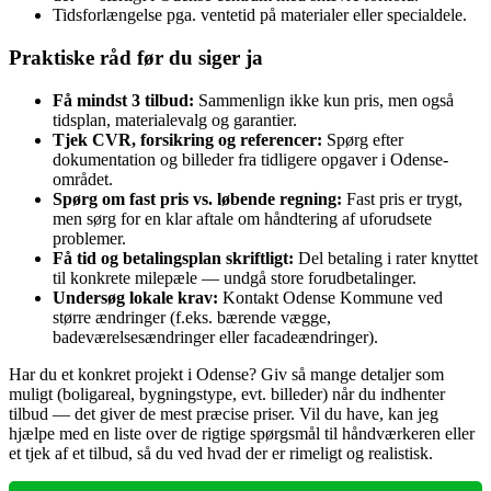
Tidsforlængelse pga. ventetid på materialer eller specialdele.
Praktiske råd før du siger ja
Få mindst 3 tilbud:
Sammenlign ikke kun pris, men også
tidsplan, materialevalg og garantier.
Tjek CVR, forsikring og referencer:
Spørg efter
dokumentation og billeder fra tidligere opgaver i Odense-
området.
Spørg om fast pris vs. løbende regning:
Fast pris er trygt,
men sørg for en klar aftale om håndtering af uforudsete
problemer.
Få tid og betalingsplan skriftligt:
Del betaling i rater knyttet
til konkrete milepæle — undgå store forudbetalinger.
Undersøg lokale krav:
Kontakt Odense Kommune ved
større ændringer (f.eks. bærende vægge,
badeværelsesændringer eller facadeændringer).
Har du et konkret projekt i Odense? Giv så mange detaljer som
muligt (boligareal, bygningstype, evt. billeder) når du indhenter
tilbud — det giver de mest præcise priser. Vil du have, kan jeg
hjælpe med en liste over de rigtige spørgsmål til håndværkeren eller
et tjek af et tilbud, så du ved hvad der er rimeligt og realistisk.