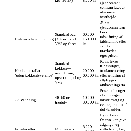
(20–30 m²)
8.000 kr.
ejendomme i
centrum kræver
ofte mere
forarbejde.
Ældre
ejendomme kan
kræve
Standard bad
60.000–
udskiftning af
Badeværelsesrenovering
(3–6 m²), incl.
150.000
faldstamme eller
VVS og fliser
kr.
skjulte
utætheder —
øger prisen.
Komplekse
Standard
tilpasninger,
køkken—
Køkkeninstallation
20.000–
fundamentering
installation,
(uden køkkenleverance)
60.000 kr.
eller ændring af
opsætning, el og
afløb øger
VVS
omkostningerne.
Prisen afhænger
af slibninger,
40–60 m²
10.000–
Gulvslibning
lak/olievalg og
trægulv
30.000 kr.
evt. reparation af
gulvbrædder.
Bymidten i
Odense kan give
adgangs- og
8.000–
Facade- eller
Mindreværk /
stilladsudgifter;