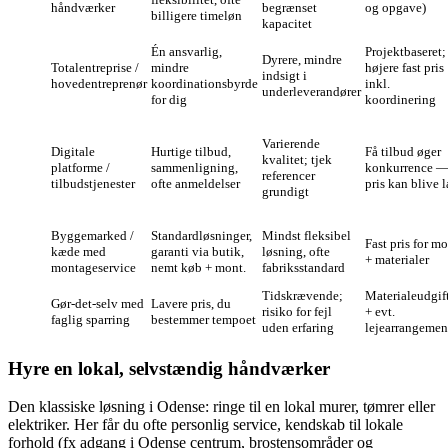
håndværker
begrænset
og opgave)
billigere timeløn
kapacitet
Én ansvarlig,
Projektbaseret;
Dyrere, mindre
Totalentreprise /
mindre
højere fast pris
indsigt i
hovedentreprenør
koordinationsbyrde
inkl.
underleverandører
for dig
koordinering
Varierende
Digitale
Hurtige tilbud,
Få tilbud øger
kvalitet; tjek
platforme /
sammenligning,
konkurrence 
referencer
tilbudstjenester
ofte anmeldelser
pris kan blive 
grundigt
Byggemarked /
Standardløsninger,
Mindst fleksibel
Fast pris for mo
kæde med
garanti via butik,
løsning, ofte
+ materialer
montageservice
nemt køb + mont.
fabriksstandard
Tidskrævende;
Materialeudgif
Gør‑det‑selv med
Lavere pris, du
risiko for fejl
+ evt.
faglig sparring
bestemmer tempoet
uden erfaring
lejearrangemen
Hyre en lokal, selvstændig håndværker
Den klassiske løsning i Odense: ringe til en lokal murer, tømrer eller
elektriker. Her får du ofte personlig service, kendskab til lokale
forhold (fx adgang i Odense centrum, brostensområder og