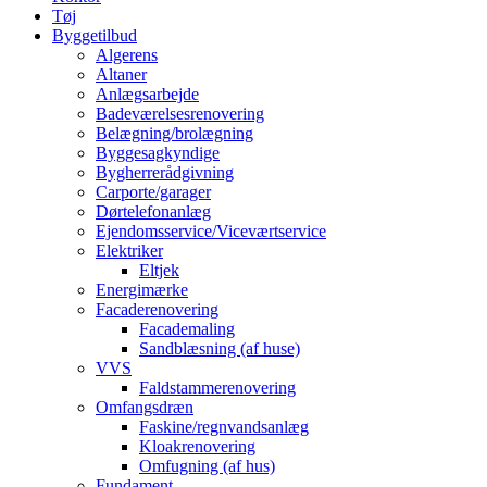
Tøj
Byggetilbud
Algerens
Altaner
Anlægsarbejde
Badeværelsesrenovering
Belægning/brolægning
Byggesagkyndige
Bygherrerådgivning
Carporte/garager
Dørtelefonanlæg
Ejendomsservice/Viceværtservice
Elektriker
Eltjek
Energimærke
Facaderenovering
Facademaling
Sandblæsning (af huse)
VVS
Faldstammerenovering
Omfangsdræn
Faskine/regnvandsanlæg
Kloakrenovering
Omfugning (af hus)
Fundament