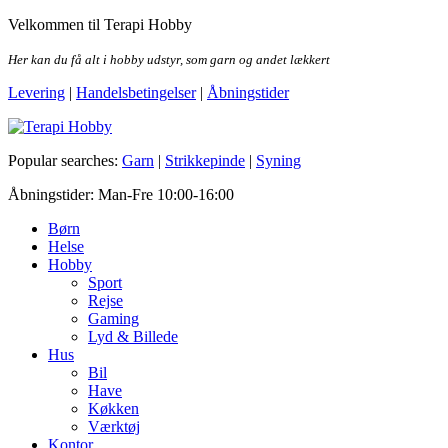
Skip
Velkommen til Terapi Hobby
to
the
Her kan du få alt i hobby udstyr, som garn og andet lækkert
content
Levering
|
Handelsbetingelser
|
Åbningstider
Terapi Hobby
Popular searches:
Garn
|
Strikkepinde
|
Syning
Åbningstider: Man-Fre 10:00-16:00
Børn
Helse
Hobby
Sport
Rejse
Gaming
Lyd & Billede
Hus
Bil
Have
Køkken
Værktøj
Kontor