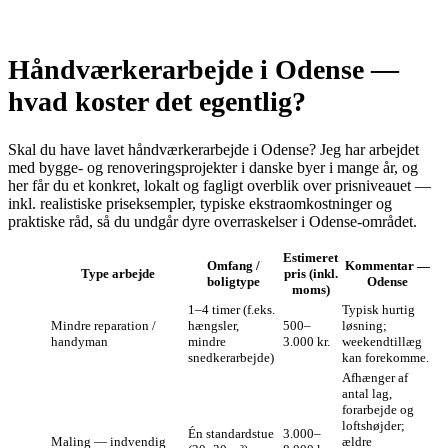
Håndværkerarbejde i Odense —
hvad koster det egentlig?
Skal du have lavet håndværkerarbejde i Odense? Jeg har arbejdet
med bygge- og renoveringsprojekter i danske byer i mange år, og
her får du et konkret, lokalt og fagligt overblik over prisniveauet —
inkl. realistiske priseksempler, typiske ekstraomkostninger og
praktiske råd, så du undgår dyre overraskelser i Odense-området.
Estimeret
Omfang /
Kommentar —
Type arbejde
pris (inkl.
boligtype
Odense
moms)
1–4 timer (f.eks.
Typisk hurtig
Mindre reparation /
hængsler,
500–
løsning;
handyman
mindre
3.000 kr.
weekendtillæg
snedkerarbejde)
kan forekomme.
Afhænger af
antal lag,
forarbejde og
loftshøjder;
Én standardstue
3.000–
Maling — indvendig
ældre