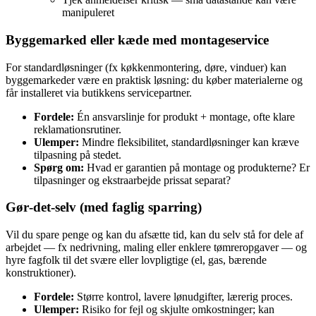
manipuleret
Byggemarked eller kæde med montageservice
For standardløsninger (fx køkkenmontering, døre, vinduer) kan
byggemarkeder være en praktisk løsning: du køber materialerne og
får installeret via butikkens servicepartner.
Fordele:
Én ansvarslinje for produkt + montage, ofte klare
reklamationsrutiner.
Ulemper:
Mindre fleksibilitet, standardløsninger kan kræve
tilpasning på stedet.
Spørg om:
Hvad er garantien på montage og produkterne? Er
tilpasninger og ekstraarbejde prissat separat?
Gør‑det‑selv (med faglig sparring)
Vil du spare penge og kan du afsætte tid, kan du selv stå for dele af
arbejdet — fx nedrivning, maling eller enklere tømreropgaver — og
hyre fagfolk til det svære eller lovpligtige (el, gas, bærende
konstruktioner).
Fordele:
Større kontrol, lavere lønudgifter, lærerig proces.
Ulemper:
Risiko for fejl og skjulte omkostninger; kan