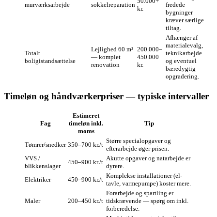
50.000+
murværksarbejde
sokkelreparation
fredede
kr.
bygninger
kræver særlige
tiltag.
Afhænger af
materialevalg,
Lejlighed 60 m²
200.000–
Totalt
teknikarbejde
— komplet
450.000
boligistandsættelse
og eventuel
renovation
kr.
bæredygtig
opgradering.
Timeløn og håndværkerpriser — typiske intervaller
Estimeret
Fag
timeløn inkl.
Tip
moms
Større specialopgaver og
Tømrer/snedker
350–700 kr./t
efterarbejde øger prisen.
VVS /
Akutte opgaver og natarbejde er
450–900 kr./t
blikkenslager
dyrere.
Komplekse installationer (el-
Elektriker
450–900 kr./t
tavle, varmepumpe) koster mere.
Forarbejde og spartling er
Maler
200–450 kr./t
tidskrævende — spørg om inkl.
forberedelse.