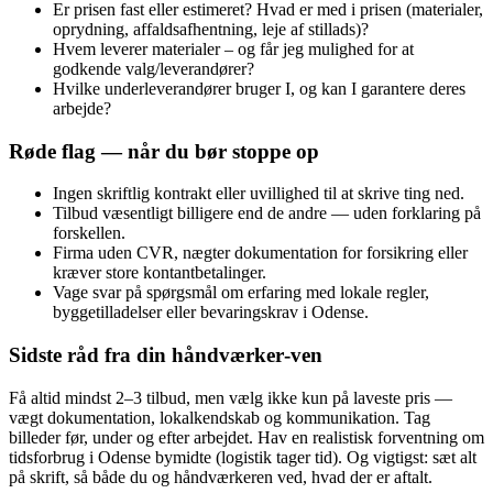
Er prisen fast eller estimeret? Hvad er med i prisen (materialer,
oprydning, affaldsafhentning, leje af stillads)?
Hvem leverer materialer – og får jeg mulighed for at
godkende valg/leverandører?
Hvilke underleverandører bruger I, og kan I garantere deres
arbejde?
Røde flag — når du bør stoppe op
Ingen skriftlig kontrakt eller uvillighed til at skrive ting ned.
Tilbud væsentligt billigere end de andre — uden forklaring på
forskellen.
Firma uden CVR, nægter dokumentation for forsikring eller
kræver store kontantbetalinger.
Vage svar på spørgsmål om erfaring med lokale regler,
byggetilladelser eller bevaringskrav i Odense.
Sidste råd fra din håndværker‑ven
Få altid mindst 2–3 tilbud, men vælg ikke kun på laveste pris —
vægt dokumentation, lokalkendskab og kommunikation. Tag
billeder før, under og efter arbejdet. Hav en realistisk forventning om
tidsforbrug i Odense bymidte (logistik tager tid). Og vigtigst: sæt alt
på skrift, så både du og håndværkeren ved, hvad der er aftalt.