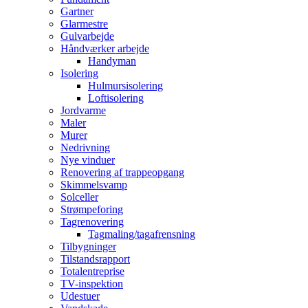
Gartner
Glarmestre
Gulvarbejde
Håndværker arbejde
Handyman
Isolering
Hulmursisolering
Loftisolering
Jordvarme
Maler
Murer
Nedrivning
Nye vinduer
Renovering af trappeopgang
Skimmelsvamp
Solceller
Strømpeforing
Tagrenovering
Tagmaling/tagafrensning
Tilbygninger
Tilstandsrapport
Totalentreprise
TV-inspektion
Udestuer