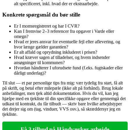
alt specificeret, inkl. hvad der er ekstraarbejde.
Konkrete spørgsmål du bør stille
Er I momsregistreret og har I CVR?
Kan I fremvise 2–3 referencer fra opgaver i Varde eller
omegn?
Hvad er jeres ansvar for eventuelle fejl efter aflevering, og
hvor længe gælder garantien?
Er alt affald og oprydning inkluderet i prisen?
Hvad kræver sagen af tilladelser, og hvem indsender
ansøgninger til kommunen?
Hvordan håndterer I uforudsete fund (f.eks. fugtskader eller
dårligt underlag)?
Til slut — et par personlige tips fra mig: vær tydelig fra start, få alt
på skrift, og betal efter milepæle (ikke alt på forhånd). Brug lokale
anbefalinger, men tjek altid dokumentation. Hvis du vil, kan jeg
hjælpe med en tjekliste til din specifikke opgave eller gennemgå det
udkast til kontrakt, du får tilbudt — skriv bare hvilke arbejdstyper
det drejer sig om (tag, vinduer, VVS osv.), så skræddersyr jeg en
tjekliste.
Få 3 tilbud på Håndværker arbejde