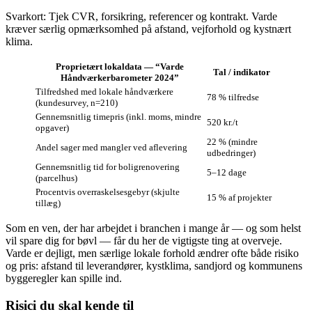
Svarkort: Tjek CVR, forsikring, referencer og kontrakt. Varde
kræver særlig opmærksomhed på afstand, vejforhold og kystnært
klima.
Proprietært lokaldata — “Varde
Tal / indikator
Håndværkerbarometer 2024”
Tilfredshed med lokale håndværkere
78 % tilfredse
(kunde­survey, n=210)
Gennemsnitlig timepris (inkl. moms, mindre
520 kr./t
opgaver)
22 % (mindre
Andel sager med mangler ved aflevering
udbedringer)
Gennemsnitlig tid for boligrenovering
5–12 dage
(parcelhus)
Procentvis overraskelsesgebyr (skjulte
15 % af projekter
tillæg)
Som en ven, der har arbejdet i branchen i mange år — og som helst
vil spare dig for bøvl — får du her de vigtigste ting at overveje.
Varde er dejligt, men særlige lokale forhold ændrer ofte både risiko
og pris: afstand til leverandører, kystklima, sandjord og kommunens
byggeregler kan spille ind.
Risici du skal kende til