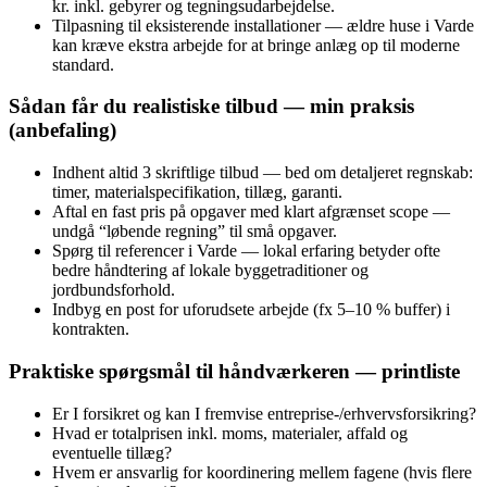
kr. inkl. gebyrer og tegningsudarbejdelse.
Tilpasning til eksisterende installationer — ældre huse i Varde
kan kræve ekstra arbejde for at bringe anlæg op til moderne
standard.
Sådan får du realistiske tilbud — min praksis
(anbefaling)
Indhent altid 3 skriftlige tilbud — bed om detaljeret regnskab:
timer, materialspecifikation, tillæg, garanti.
Aftal en fast pris på opgaver med klart afgrænset scope —
undgå “løbende regning” til små opgaver.
Spørg til referencer i Varde — lokal erfaring betyder ofte
bedre håndtering af lokale byggetraditioner og
jordbundsforhold.
Indbyg en post for uforudsete arbejde (fx 5–10 % buffer) i
kontrakten.
Praktiske spørgsmål til håndværkeren — printliste
Er I forsikret og kan I fremvise entreprise‑/erhvervsforsikring?
Hvad er totalprisen inkl. moms, materialer, affald og
eventuelle tillæg?
Hvem er ansvarlig for koordinering mellem fagene (hvis flere