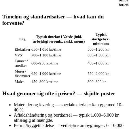
behov 
før/eft
Timeløn og standardsatser — hvad kan du
forvente?
Typisk
Typisk timeløn i Varde (inkl.
Fag
startgebyr /
arbejdsgiveromk., ekskl. moms)
minimum
Elektriker
650–1.050 kr./time
500–1.200 kr.
VVS
700–1.100 kr./time
600–1.500 kr.
Tømrer /
600–950 kr./time
400–1.000 kr.
snedker
Murer /
650–1.000 kr./time
750–2.000 kr.
flisemurer
Maler
450–800 kr./time
300–800 kr.
Hvad gemmer sig ofte i prisen? — skjulte poster
Materialer og levering — specialmaterialer kan øge med 10–
40 %.
Affaldshåndtering og bortkørsel — typisk 1.000–6.000 kr.
afhængig af mængde.
Permit/byggetilladelse — ved større ombygninger: 0–10.000