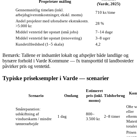
Proprietær måling
(Varde, 2025)
Gennemsnitlig timeløn (inkl.
710 kr./time
arbejdsgiveromkostninger, ekskl. moms)
Andel projekter med uforudsete ekstrakostn.
28 %
>5.000 kr.
Middel ventetid før opstart (små jobs)
7–14 dage
Middel ventetid før opstart (renovering)
3–8 uger
Kundetilfredshed (1–5 skala)
4,2
Bemærk: Tallene er indsamlet lokalt og afspejler både landlige og
bynære forhold i Varde Kommune — fx transporttid til landbosteder
påvirker pris og ventetid.
Typiske priseksempler i Varde — scenarier
Estimeret
Kom
Scenario
Omfang
pris (inkl.
Tidsforbrug
moms)
Ofte 
Småreparation:
eller
udskiftning af
800–
1 dag
2–8 timer
efterm
vindueskarm / mindre
3.500 kr.
Materi
tømrerarbejde
totale
Prisen