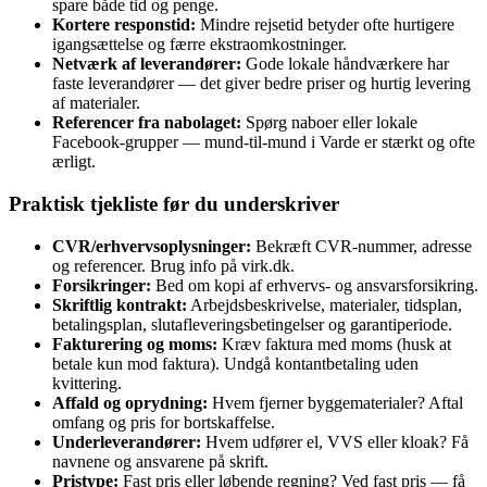
spare både tid og penge.
Kortere responstid:
Mindre rejsetid betyder ofte hurtigere
igangsættelse og færre ekstraomkostninger.
Netværk af leverandører:
Gode lokale håndværkere har
faste leverandører — det giver bedre priser og hurtig levering
af materialer.
Referencer fra nabolaget:
Spørg naboer eller lokale
Facebook‑grupper — mund‑til‑mund i Varde er stærkt og ofte
ærligt.
Praktisk tjekliste før du underskriver
CVR/erhvervsoplysninger:
Bekræft CVR‑nummer, adresse
og referencer. Brug info på virk.dk.
Forsikringer:
Bed om kopi af erhvervs‑ og ansvarsforsikring.
Skriftlig kontrakt:
Arbejdsbeskrivelse, materialer, tidsplan,
betalingsplan, slutafleveringsbetingelser og garantiperiode.
Fakturering og moms:
Kræv faktura med moms (husk at
betale kun mod faktura). Undgå kontantbetaling uden
kvittering.
Affald og oprydning:
Hvem fjerner byggematerialer? Aftal
omfang og pris for bortskaffelse.
Underleverandører:
Hvem udfører el, VVS eller kloak? Få
navnene og ansvarene på skrift.
Pristype:
Fast pris eller løbende regning? Ved fast pris — få