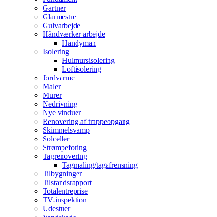
Gartner
Glarmestre
Gulvarbejde
Håndværker arbejde
Handyman
Isolering
Hulmursisolering
Loftisolering
Jordvarme
Maler
Murer
Nedrivning
Nye vinduer
Renovering af trappeopgang
Skimmelsvamp
Solceller
Strømpeforing
Tagrenovering
Tagmaling/tagafrensning
Tilbygninger
Tilstandsrapport
Totalentreprise
TV-inspektion
Udestuer