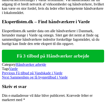
adgang til et bredt netværk af virksomheder og håndværkere, hvilket
kan være en stor fordel, hvis du leder efter kompetente håndværkere
i lokalområdet.
Ekspertlisten.dk – Find håndværkere i Varde
Ekspertlisten.dk samler data om alle håndværkere i Danmark,
herunder mange i Varde og omegn. Sitet gør det nemt at finde og
sammenligne håndværkere indenfor forskellige fagområder, så du
hurtigt kan finde den rette ekspert til din opgave.
Få 3 tilbud på Håndværker arbejde
Category
Håndværker arbejde
Tags
Varde
Indlægsnavigation
Previous
Previous
Få tilbud på Vandskade i Varde
Post
Next
Next
Sammenlign og få byggetilbud i Varde
Post
Skriv et svar
Din e-mailadresse vil ikke blive publiceret.
Krævede felter er
markeret med
*