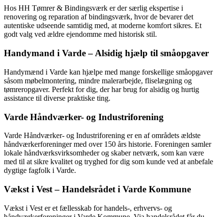
Hos HH Tømrer & Bindingsværk er der særlig ekspertise i
renovering og reparation af bindingsværk, hvor de bevarer det
autentiske udseende samtidig med, at moderne komfort sikres. Et
godt valg ved ældre ejendomme med historisk stil.
Handymand i Varde – Alsidig hjælp til småopgaver
Handymænd i Varde kan hjælpe med mange forskellige småopgaver
såsom møbelmontering, mindre malerarbejde, fliselægning og
tømreropgaver. Perfekt for dig, der har brug for alsidig og hurtig
assistance til diverse praktiske ting.
Varde Håndværker- og Industriforening
Varde Håndværker- og Industriforening er en af områdets ældste
håndværkerforeninger med over 150 års historie. Foreningen samler
lokale håndværksvirksomheder og skaber netværk, som kan være
med til at sikre kvalitet og tryghed for dig som kunde ved at anbefale
dygtige fagfolk i Varde.
Vækst i Vest – Handelsrådet i Varde Kommune
Vækst i Vest er et fællesskab for handels-, erhvervs- og
håndværkerforeninger i Varde Kommune. Via handelsrådet får du