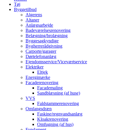
Tøj
Byggetilbud
Algerens
Altaner
Anlægsarbejde
Badeværelsesrenovering
Belægning/brolægning
Byggesagkyndige
Bygherrerådgivning
Carporte/garager
Dørtelefonanlæg
Ejendomsservice/Viceværtservice
Elektriker
Eltjek
Energimærke
Facaderenovering
Facademaling
Sandblæsning (af huse)
VVS
Faldstammerenovering
Omfangsdræn
Faskine/regnvandsanlæg
Kloakrenovering
Omfugning (af hus)
Fundament