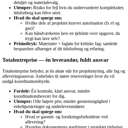
detaljer og materialevalg.
Ulemper:
Risiko for fejl hvis du undervurderer kompleksitet;
tidsforbrug kan blive stort.
Hvad du skal spørge om:
Hvilke dele af projektet kræver autorisation (fx el og
gas)?
Kan håndværkeren lave en tjekliste over opgaver, du
trygt kan lave selv?
Prisindtryk:
Materialer + fagløn for kritiske fag; samlede
besparelser afhænger af dit tidsforbrug og erfaring.
Totalentreprise — én leverandør, fuldt ansvar
Totalentreprise betyder, at én aktør står for projektstyring, alle fag og
afleveringsansvar. Anbefales til større renoveringer hvor du vil
undgå koordinationsbyrde.
Fordele:
Én kontrakt, klart ansvar, mindre
koordinationsbesvær for dig.
Ulemper:
Ofte højere pris; mindre gennemsigtighed i
enkeltposteringer og underleverandører.
Hvad du skal spørge om:
Hvad er garanti- og forsikringsforholdene ved
aflevering?
Hvordan dokumenteres ændringer i projektet (tidsplan