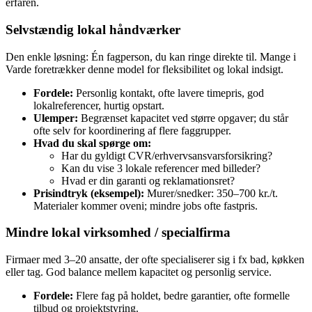
erfaren.
Selvstændig lokal håndværker
Den enkle løsning: Én fagperson, du kan ringe direkte til. Mange i
Varde foretrækker denne model for fleksibilitet og lokal indsigt.
Fordele:
Personlig kontakt, ofte lavere timepris, god
lokalreferencer, hurtig opstart.
Ulemper:
Begrænset kapacitet ved større opgaver; du står
ofte selv for koordinering af flere faggrupper.
Hvad du skal spørge om:
Har du gyldigt CVR/erhvervsansvarsforsikring?
Kan du vise 3 lokale referencer med billeder?
Hvad er din garanti og reklamationsret?
Prisindtryk (eksempel):
Murer/snedker: 350–700 kr./t.
Materialer kommer oveni; mindre jobs ofte fastpris.
Mindre lokal virksomhed / specialfirma
Firmaer med 3–20 ansatte, der ofte specialiserer sig i fx bad, køkken
eller tag. God balance mellem kapacitet og personlig service.
Fordele:
Flere fag på holdet, bedre garantier, ofte formelle
tilbud og projektstyring.