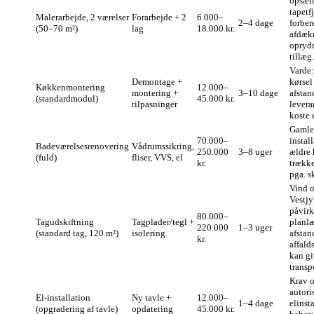
opsæt
tapetf
Malerarbejde, 2 værelser
Forarbejde + 2
6.000–
2–4 dage
forber
(50–70 m²)
lag
18.000 kr.
afdæk
opryd
tillæg.
Varde:
Demontage +
kørsel
Køkkenmontering
12.000–
montering +
3–10 dage
afstand
(standardmodul)
45.000 kr.
tilpasninger
levera
koste 
Gamle
70.000–
install
Badeværelsesrenovering
Vådrumssikring,
250.000
3–8 uger
ældre 
(fuld)
fliser, VVS, el
kr.
trække
pga. sk
Vind o
Vestjy
påvirk
80.000–
Tagudskiftning
Tagplader/tegl +
planl
220.000
1–3 uger
(standard tag, 120 m²)
isolering
afstand
kr.
affal
kan g
transp
Krav 
autori
El‑installation
Ny tavle +
12.000–
1–4 dage
elinsta
(opgradering af tavle)
opdatering
45.000 kr.