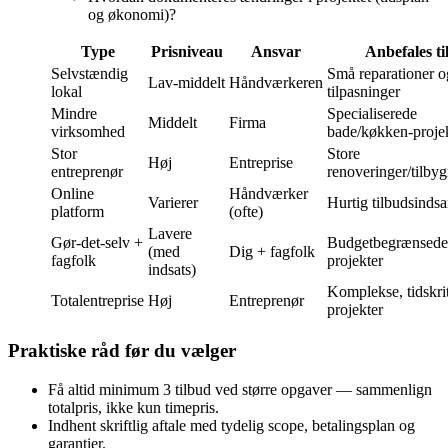
og økonomi)?
Type
Prisniveau
Ansvar
Anbefales ti
Selvstændig
Små reparationer o
Lav‑middelt
Håndværkeren
lokal
tilpasninger
Mindre
Specialiserede
Middelt
Firma
virksomhed
bade/køkken‑proje
Stor
Store
Høj
Entreprise
entreprenør
renoveringer/tilby
Online
Håndværker
Varierer
Hurtig tilbudsinds
platform
(ofte)
Lavere
Gør‑det‑selv +
Budgetbegrænsede
(med
Dig + fagfolk
fagfolk
projekter
indsats)
Komplekse, tidskri
Totalentreprise
Høj
Entreprenør
projekter
Praktiske råd før du vælger
Få altid minimum 3 tilbud ved større opgaver — sammenlign
totalpris, ikke kun timepris.
Indhent skriftlig aftale med tydelig scope, betalingsplan og
garantier.