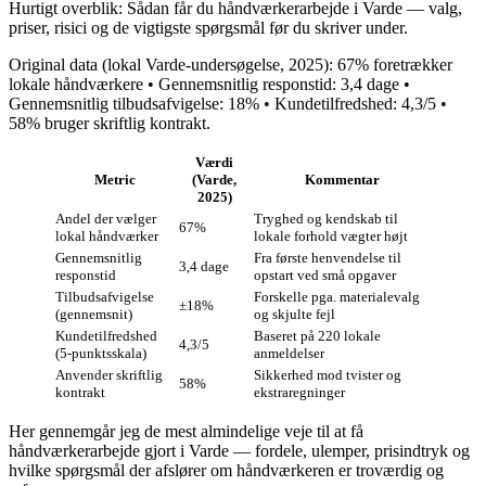
Hurtigt overblik: Sådan får du håndværkerarbejde i Varde — valg,
priser, risici og de vigtigste spørgsmål før du skriver under.
Original data (lokal Varde‑undersøgelse, 2025): 67% foretrækker
lokale håndværkere • Gennemsnitlig responstid: 3,4 dage •
Gennemsnitlig tilbudsafvigelse: 18% • Kundetilfredshed: 4,3/5 •
58% bruger skriftlig kontrakt.
Værdi
Metric
(Varde,
Kommentar
2025)
Andel der vælger
Tryghed og kendskab til
67%
lokal håndværker
lokale forhold vægter højt
Gennemsnitlig
Fra første henvendelse til
3,4 dage
responstid
opstart ved små opgaver
Tilbudsafvigelse
Forskelle pga. materialevalg
±18%
(gennemsnit)
og skjulte fejl
Kundetilfredshed
Baseret på 220 lokale
4,3/5
(5‑punktsskala)
anmeldelser
Anvender skriftlig
Sikkerhed mod tvister og
58%
kontrakt
ekstraregninger
Her gennemgår jeg de mest almindelige veje til at få
håndværkerarbejde gjort i Varde — fordele, ulemper, prisindtryk og
hvilke spørgsmål der afslører om håndværkeren er troværdig og