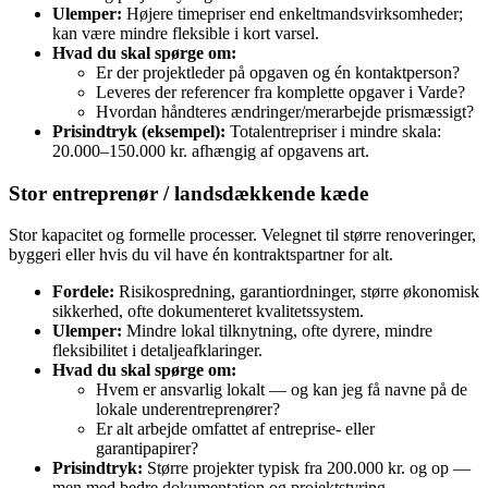
Ulemper:
Højere timepriser end enkeltmandsvirksomheder;
kan være mindre fleksible i kort varsel.
Hvad du skal spørge om:
Er der projektleder på opgaven og én kontaktperson?
Leveres der referencer fra komplette opgaver i Varde?
Hvordan håndteres ændringer/merarbejde prismæssigt?
Prisindtryk (eksempel):
Totalentrepriser i mindre skala:
20.000–150.000 kr. afhængig af opgavens art.
Stor entreprenør / landsdækkende kæde
Stor kapacitet og formelle processer. Velegnet til større renoveringer,
byggeri eller hvis du vil have én kontraktspartner for alt.
Fordele:
Risikospredning, garantiordninger, større økonomisk
sikkerhed, ofte dokumenteret kvalitetssystem.
Ulemper:
Mindre lokal tilknytning, ofte dyrere, mindre
fleksibilitet i detaljeafklaringer.
Hvad du skal spørge om:
Hvem er ansvarlig lokalt — og kan jeg få navne på de
lokale underentreprenører?
Er alt arbejde omfattet af entreprise- eller
garantipapirer?
Prisindtryk:
Større projekter typisk fra 200.000 kr. og op —
men med bedre dokumentation og projektstyring.