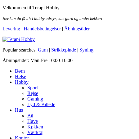
Skip
Velkommen til Terapi Hobby
to
the
Her kan du få alt i hobby udstyr, som garn og andet lækkert
content
Levering
|
Handelsbetingelser
|
Åbningstider
Terapi Hobby
Popular searches:
Garn
|
Strikkepinde
|
Syning
Åbningstider: Man-Fre 10:00-16:00
Børn
Helse
Hobby
Sport
Rejse
Gaming
Lyd & Billede
Hus
Bil
Have
Køkken
Værktøj
Kontor