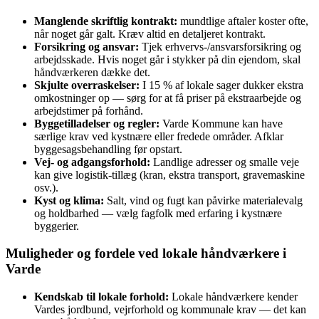
Manglende skriftlig kontrakt:
mundtlige aftaler koster ofte,
når noget går galt. Kræv altid en detaljeret kontrakt.
Forsikring og ansvar:
Tjek erhvervs‑/ansvarsforsikring og
arbejdsskade. Hvis noget går i stykker på din ejendom, skal
håndværkeren dække det.
Skjulte overraskelser:
I 15 % af lokale sager dukker ekstra
omkostninger op — sørg for at få priser på ekstraarbejde og
arbejdstimer på forhånd.
Byggetilladelser og regler:
Varde Kommune kan have
særlige krav ved kystnære eller fredede områder. Afklar
byggesagsbehandling før opstart.
Vej- og adgangsforhold:
Landlige adresser og smalle veje
kan give logistik‑tillæg (kran, ekstra transport, gravemaskine
osv.).
Kyst og klima:
Salt, vind og fugt kan påvirke materialevalg
og holdbarhed — vælg fagfolk med erfaring i kystnære
byggerier.
Muligheder og fordele ved lokale håndværkere i
Varde
Kendskab til lokale forhold:
Lokale håndværkere kender
Vardes jordbund, vejrforhold og kommunale krav — det kan