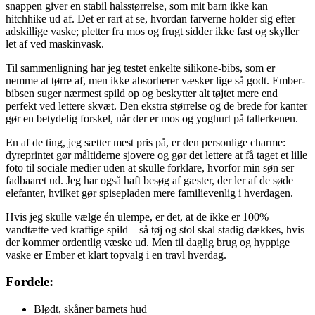
snappen giver en stabil halsstørrelse, som mit barn ikke kan
hitchhike ud af. Det er rart at se, hvordan farverne holder sig efter
adskillige vaske; pletter fra mos og frugt sidder ikke fast og skyller
let af ved maskinvask.
Til sammenligning har jeg testet enkelte silikone-bibs, som er
nemme at tørre af, men ikke absorberer væsker lige så godt. Ember-
bibsen suger nærmest spild op og beskytter alt tøjtet mere end
perfekt ved lettere skvæt. Den ekstra størrelse og de brede for kanter
gør en betydelig forskel, når der er mos og yoghurt på tallerkenen.
En af de ting, jeg sætter mest pris på, er den personlige charme:
dyreprintet gør måltiderne sjovere og gør det lettere at få taget et lille
foto til sociale medier uden at skulle forklare, hvorfor min søn ser
fadbaaret ud. Jeg har også haft besøg af gæster, der ler af de søde
elefanter, hvilket gør spisepladen mere familievenlig i hverdagen.
Hvis jeg skulle vælge én ulempe, er det, at de ikke er 100%
vandtætte ved kraftige spild—så tøj og stol skal stadig dækkes, hvis
der kommer ordentlig væske ud. Men til daglig brug og hyppige
vaske er Ember et klart topvalg i en travl hverdag.
Fordele:
Blødt, skåner barnets hud