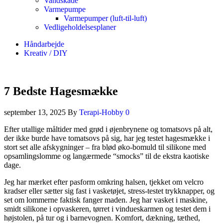
Vandskade
Varmepumpe
Varmepumper (luft-til-luft)
Vedligeholdelsesplaner
Håndarbejde
Kreativ / DIY
7 Bedste Hagesmække
september 13, 2025
By
Terapi-Hobby
0
Efter utallige måltider med grød i øjenbrynene og tomatsovs på alt,
der ikke burde have tomatsovs på sig, har jeg testet hagesmække i
stort set alle afskygninger – fra blød øko-bomuld til silikone med
opsamlingslomme og langærmede “smocks” til de ekstra kaotiske
dage.
Jeg har mærket efter pasform omkring halsen, tjekket om velcro
kradser eller sætter sig fast i vasketøjet, stress-testet trykknapper, og
set om lommerne faktisk fanger maden. Jeg har vasket i maskine,
smidt silikone i opvaskeren, tørret i vindueskarmen og testet dem i
højstolen, på tur og i barnevognen. Komfort, dækning, tæthed,