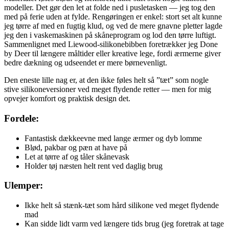
modeller. Det gør den let at folde ned i pusletasken — jeg tog den
med på ferie uden at fylde. Rengøringen er enkel: stort set alt kunne
jeg tørre af med en fugtig klud, og ved de mere gnavne pletter lagde
jeg den i vaskemaskinen på skåneprogram og lod den tørre luftigt.
Sammenlignet med Liewood-silikonebibben foretrækker jeg Done
by Deer til længere måltider eller kreative lege, fordi ærmerne giver
bedre dækning og udseendet er mere børnevenligt.
Den eneste lille nag er, at den ikke føles helt så ”tæt” som nogle
stive silikoneversioner ved meget flydende retter — men for mig
opvejer komfort og praktisk design det.
Fordele:
Fantastisk dækkeevne med lange ærmer og dyb lomme
Blød, pakbar og pæn at have på
Let at tørre af og tåler skånevask
Holder tøj næsten helt rent ved daglig brug
Ulemper:
Ikke helt så stænk-tæt som hård silikone ved meget flydende
mad
Kan sidde lidt varm ved længere tids brug (jeg foretrak at tage