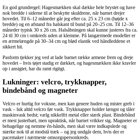
En god grundregel: Hagesmækken skal dække hele brystet og have
nok bredde i siderne til at beskytte skuldrene, når barnet drejer
hovedet. Til 6–12 måneder går jeg efter ca. 25 x 23 cm (højde x
bredde) og en afstand fra halskant til bund på 20–25 cm. Til 12–36
måneder typisk 30 x 26 cm. Halsåbningen skal kunne justeres fra ca.
24 til 30 cm i omkreds uden at klemme. På langærmede modeller er
en ærmelængde på 30–34 cm og blød elastik ved håndleddene et
sikkert hit.
Pasform tjekker jeg ved at lade barnet række armene frem og dreje
hovedet – hvis tøjet stadig er dækket, og hagesmækken ikke kravler
op i ansigtet, har du ramt rigtigt.
Lukninger: velcro, trykknapper,
bindebånd og magneter
Velcro er hurtig for voksne, men kan genere huden og mister greb i
vask – luk altid velcro før vask. Trykknapper holder længst og tåler
maskinvask bedst; vælg nikkelfri metal eller stærk plast. Bindebånd
er mest justerbart, men upraktisk, når barnet vrikker sig. Magneter er
behagelige og nemme én-hånds, men skal være indkapslede og
stærke nok til at modstå træk – og jeg undgår dem, hvis der er
pacemaker i nærmeste omsorgspersonkreds.