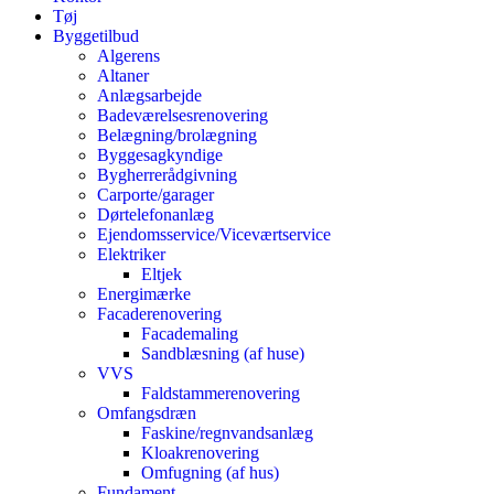
Tøj
Byggetilbud
Algerens
Altaner
Anlægsarbejde
Badeværelsesrenovering
Belægning/brolægning
Byggesagkyndige
Bygherrerådgivning
Carporte/garager
Dørtelefonanlæg
Ejendomsservice/Viceværtservice
Elektriker
Eltjek
Energimærke
Facaderenovering
Facademaling
Sandblæsning (af huse)
VVS
Faldstammerenovering
Omfangsdræn
Faskine/regnvandsanlæg
Kloakrenovering
Omfugning (af hus)
Fundament