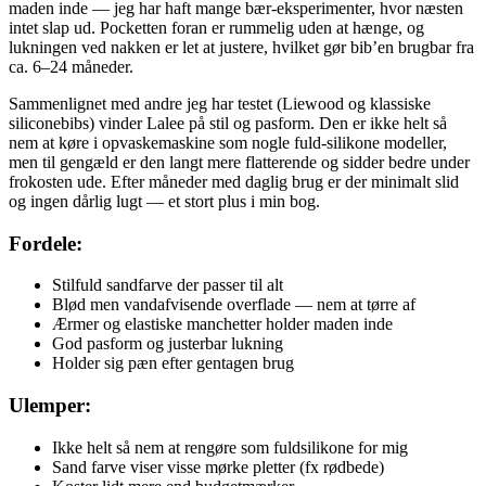
maden inde — jeg har haft mange bær-eksperimenter, hvor næsten
intet slap ud. Pocketten foran er rummelig uden at hænge, og
lukningen ved nakken er let at justere, hvilket gør bib’en brugbar fra
ca. 6–24 måneder.
Sammenlignet med andre jeg har testet (Liewood og klassiske
siliconebibs) vinder Lalee på stil og pasform. Den er ikke helt så
nem at køre i opvaskemaskine som nogle fuld-silikone modeller,
men til gengæld er den langt mere flatterende og sidder bedre under
frokosten ude. Efter måneder med daglig brug er der minimalt slid
og ingen dårlig lugt — et stort plus i min bog.
Fordele:
Stilfuld sandfarve der passer til alt
Blød men vandafvisende overflade — nem at tørre af
Ærmer og elastiske manchetter holder maden inde
God pasform og justerbar lukning
Holder sig pæn efter gentagen brug
Ulemper:
Ikke helt så nem at rengøre som fuldsilikone for mig
Sand farve viser visse mørke pletter (fx rødbede)