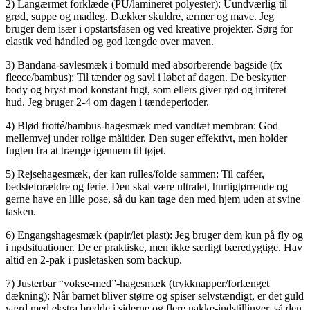
2) Langærmet forklæde (PU/lamineret polyester): Uundværlig til
grød, suppe og madleg. Dækker skuldre, ærmer og mave. Jeg
bruger dem især i opstartsfasen og ved kreative projekter. Sørg for
elastik ved håndled og god længde over maven.
3) Bandana-savlesmæk i bomuld med absorberende bagside (fx
fleece/bambus): Til tænder og savl i løbet af dagen. De beskytter
body og bryst mod konstant fugt, som ellers giver rød og irriteret
hud. Jeg bruger 2-4 om dagen i tændeperioder.
4) Blød frotté/bambus-hagesmæk med vandtæt membran: God
mellemvej under rolige måltider. Den suger effektivt, men holder
fugten fra at trænge igennem til tøjet.
5) Rejsehagesmæk, der kan rulles/folde sammen: Til caféer,
bedsteforældre og ferie. Den skal være ultralet, hurtigtørrende og
gerne have en lille pose, så du kan tage den med hjem uden at svine
tasken.
6) Engangshagesmæk (papir/let plast): Jeg bruger dem kun på fly og
i nødsituationer. De er praktiske, men ikke særligt bæredygtige. Hav
altid en 2-pak i pusletasken som backup.
7) Justerbar “vokse-med”-hagesmæk (trykknapper/forlænget
dækning): Når barnet bliver større og spiser selvstændigt, er det guld
værd med ekstra bredde i siderne og flere nakke-indstillinger, så den