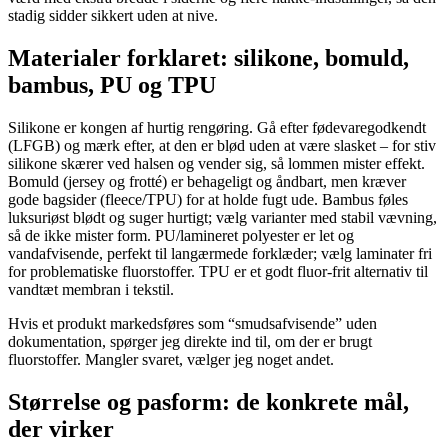
stadig sidder sikkert uden at nive.
Materialer forklaret: silikone, bomuld,
bambus, PU og TPU
Silikone er kongen af hurtig rengøring. Gå efter fødevaregodkendt
(LFGB) og mærk efter, at den er blød uden at være slasket – for stiv
silikone skærer ved halsen og vender sig, så lommen mister effekt.
Bomuld (jersey og frotté) er behageligt og åndbart, men kræver
gode bagsider (fleece/TPU) for at holde fugt ude. Bambus føles
luksuriøst blødt og suger hurtigt; vælg varianter med stabil vævning,
så de ikke mister form. PU/lamineret polyester er let og
vandafvisende, perfekt til langærmede forklæder; vælg laminater fri
for problematiske fluorstoffer. TPU er et godt fluor-frit alternativ til
vandtæt membran i tekstil.
Hvis et produkt markedsføres som “smudsafvisende” uden
dokumentation, spørger jeg direkte ind til, om der er brugt
fluorstoffer. Mangler svaret, vælger jeg noget andet.
Størrelse og pasform: de konkrete mål,
der virker