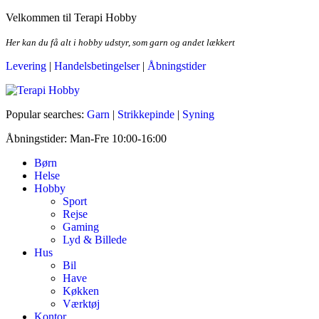
Skip
Velkommen til Terapi Hobby
to
the
Her kan du få alt i hobby udstyr, som garn og andet lækkert
content
Levering
|
Handelsbetingelser
|
Åbningstider
Terapi Hobby
Popular searches:
Garn
|
Strikkepinde
|
Syning
Åbningstider: Man-Fre 10:00-16:00
Børn
Helse
Hobby
Sport
Rejse
Gaming
Lyd & Billede
Hus
Bil
Have
Køkken
Værktøj
Kontor