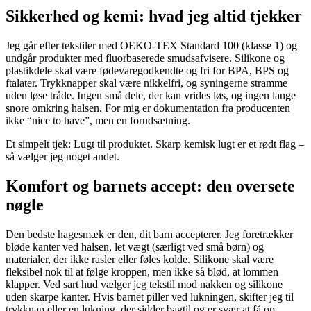
Sikkerhed og kemi: hvad jeg altid tjekker
Jeg går efter tekstiler med OEKO-TEX Standard 100 (klasse 1) og
undgår produkter med fluorbaserede smudsafvisere. Silikone og
plastikdele skal være fødevaregodkendte og fri for BPA, BPS og
ftalater. Trykknapper skal være nikkelfri, og syningerne stramme
uden løse tråde. Ingen små dele, der kan vrides løs, og ingen lange
snore omkring halsen. For mig er dokumentation fra producenten
ikke “nice to have”, men en forudsætning.
Et simpelt tjek: Lugt til produktet. Skarp kemisk lugt er et rødt flag –
så vælger jeg noget andet.
Komfort og barnets accept: den oversete
nøgle
Den bedste hagesmæk er den, dit barn accepterer. Jeg foretrækker
bløde kanter ved halsen, let vægt (særligt ved små børn) og
materialer, der ikke rasler eller føles kolde. Silikone skal være
fleksibel nok til at følge kroppen, men ikke så blød, at lommen
klapper. Ved sart hud vælger jeg tekstil mod nakken og silikone
uden skarpe kanter. Hvis barnet piller ved lukningen, skifter jeg til
trykknap eller en lukning, der sidder bagtil og er svær at få op.