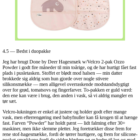
4.5 — Bedst i duopakke
Jeg har brugt Done by Deer Hagesmæk w/Velcro 2-pak Ozzo
Powder i godt fire måneder til min toårige, og de har hurtigt fået fast
plads i pusletasken. Stoffet er blødt mod halsen — min datter
brokkede sig aldrig som hun gjorde over nogle stivere
silikonsmække — men alligevel overraskende modstandsdygtigt
over for grød, tomatsovs og fingerfarver. To-pakken er guld værd:
den ene kan være i brug, den anden i vask, så vi aldrig mangler en
tør sæt.
Velcro-lukningen er enkel at justere og holder godt efter mange
vask, men efterrengøring med babyfnuller kan få krogen til at hænge
fast. Farven “Powder” har holdt pænt — lidt falming efter 30+
maskiner, men ikke slemme pletter. Jeg foretrækker disse frem for
rene stof-hagesmække, fordi de tørrer hurtigere, og frem for silicone-
pocket-smækkene fordi de sidder blødere og er bedre til leg og mad