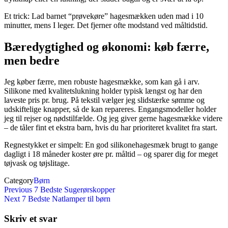
Et trick: Lad barnet “prøvekøre” hagesmækken uden mad i 10
minutter, mens I leger. Det fjerner ofte modstand ved måltidstid.
Bæredygtighed og økonomi: køb færre,
men bedre
Jeg køber færre, men robuste hagesmække, som kan gå i arv.
Silikone med kvalitetslukning holder typisk længst og har den
laveste pris pr. brug. På tekstil vælger jeg slidstærke sømme og
udskiftelige knapper, så de kan repareres. Engangsmodeller holder
jeg til rejser og nødstilfælde. Og jeg giver gerne hagesmække videre
– de tåler fint et ekstra barn, hvis du har prioriteret kvalitet fra start.
Regnestykket er simpelt: En god silikonehagesmæk brugt to gange
dagligt i 18 måneder koster øre pr. måltid – og sparer dig for meget
tøjvask og tøjslitage.
Category
Børn
Indlægsnavigation
Previous
Previous
7 Bedste Sugerørskopper
Post
Next
Next
7 Bedste Natlamper til børn
Post
Skriv et svar