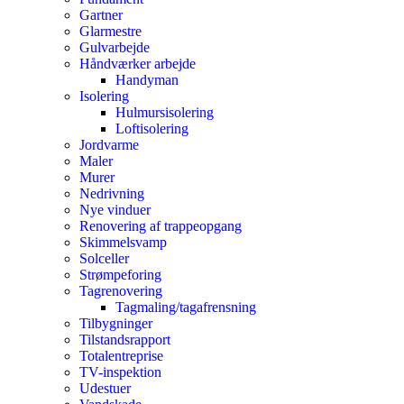
Gartner
Glarmestre
Gulvarbejde
Håndværker arbejde
Handyman
Isolering
Hulmursisolering
Loftisolering
Jordvarme
Maler
Murer
Nedrivning
Nye vinduer
Renovering af trappeopgang
Skimmelsvamp
Solceller
Strømpeforing
Tagrenovering
Tagmaling/tagafrensning
Tilbygninger
Tilstandsrapport
Totalentreprise
TV-inspektion
Udestuer