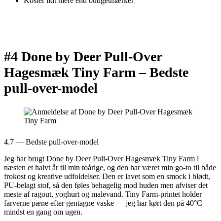
Koster lidt mere end budgetmærker
#4 Done by Deer Pull-Over
Hagesmæk Tiny Farm –
Bedste
pull-over-model
4.7 — Bedste pull-over-model
Jeg har brugt Done by Deer Pull-Over Hagesmæk Tiny Farm i
næsten et halvt år til min toårige, og den har været min go-to til både
frokost og kreative udfoldelser. Den er lavet som en smock i blødt,
PU-belagt stof, så den føles behagelig mod huden men afviser det
meste af ragout, yoghurt og malevand. Tiny Farm-printet holder
farverne pæne efter gentagne vaske — jeg har kørt den på 40°C
mindst en gang om ugen.