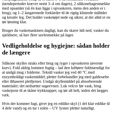
(tændeperioder kræver nemt 3–4 om dagen), 2 silikonehagesmække
med opsamler (så én kan ligge i opvaskeren, mens den anden er i
brug), og 1–2 langærmede forklæder til de rigtig klistrede måltider
og kreativ leg. Det holder vasketøjet nede og sikrer, at der altid er en
tør løsning klar.
Bruger du vaskemaskinen dagligt, kan du skære lidt ned; vasker du
sjældnere, så hav flere savlesmække på lager.
Vedligeholdelse og hygiejne: sådan holder
de længere
Silikone skylles straks efter brug og ryger i opvaskeren (øverste
kurv). Fold aldrig lommen fugtig – lad den lufttørre fuldstændigt for
at undgå mug i folderne. Tekstil vasker jeg ved 40 °C med
enzymholdigt vaskemiddel; pletter forbehandler jeg med galdesæbe
eller iltbaseret pletfjerner. Undgå skyllemiddel på absorberende
materialer; det nedsætter sugeevnen. Luk velcro før vask, brug
vaskepose til at skåne trykknapper, og tør alt helt, inden det lægges
væk.
Hvis der kommer lugt, giver jeg en eddike-skyl (1 del klar eddike til
4 dele vand) og en tur i solen – UV lysner pletter naturligt.