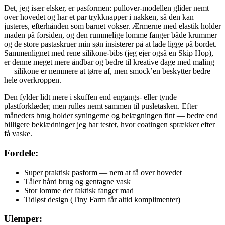
Det, jeg især elsker, er pasformen: pullover-modellen glider nemt
over hovedet og har et par trykknapper i nakken, så den kan
justeres, efterhånden som barnet vokser. Ærmerne med elastik holder
maden på forsiden, og den rummelige lomme fanger både krummer
og de store pastaskruer min søn insisterer på at lade ligge på bordet.
Sammenlignet med rene silikone-bibs (jeg ejer også en Skip Hop),
er denne meget mere åndbar og bedre til kreative dage med maling
— silikone er nemmere at tørre af, men smock’en beskytter bedre
hele overkroppen.
Den fylder lidt mere i skuffen end engangs- eller tynde
plastforklæder, men rulles nemt sammen til pusletasken. Efter
måneders brug holder syningerne og belægningen fint — bedre end
billigere beklædninger jeg har testet, hvor coatingen sprækker efter
få vaske.
Fordele:
Super praktisk pasform — nem at få over hovedet
Tåler hård brug og gentagne vask
Stor lomme der faktisk fanger mad
Tidløst design (Tiny Farm får altid komplimenter)
Ulemper: