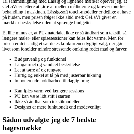
Til sammenligning med Lässig og lignende mærker oplever jeg, at
CeLaVi er lettere at tørre af mellem måltiderne og kræver mindre
behandling i maskinen. Lässig-soft touch-modeller er dejlige at have
på huden, men prisen følger ikke altid med; CeLaVi giver en
mærkbar beskyttelse uden at sprænge budgettet.
Et lille minus er, at PU-materialet ikke er så åndbart som tekstil, så
længere maler- eller spisesessioner kan føles lidt varme. Men for
prisen er det stadig et særdeles konkurrencedygtigt valg, der gør
livet som forælder mindre stressende omkring rodet mad og farver.
Budgetvenlig og funktionel
Langærmet og vandtæt beskyttelse
Let at tørre af og rengøre
Hurtig og enkel at få på med justerbar lukning
Imponerende holdbarhed til daglig brug
Kan føles varm ved længere sessions
PU kan være lidt stift i starten
Ikke så åndbar som tekstilmodeller
Designet er mere funktionelt end modevenligt
Sådan udvalgte jeg de 7 bedste
hagesmække