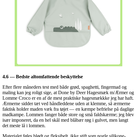
4.6 — Bedste altomfattende beskyttelse
Efter flere måneders test med både grød, spaghetti, fingermad og
maling kan jeg roligt sige, at Done by Deer Hagesmæk m/Ærmer og
Lomme Croco er en af de mest praktiske hagesmækkke jeg har haft.
Ærmerne sidder tæt ved håndleddene uden at klemme, så ærmerne
faktisk holder maden væk fra tøjet — en kæmpe befrielse på daglige
madkampe. Lommen fanger både store og små faldskærme; jeg blev
især imponeret, da en hel skål med blåbær røg i gulvet, men langt
det meste lå i lommen.
Materialet føles blødt og fleksibelt, ikke stift som nogle silikone-