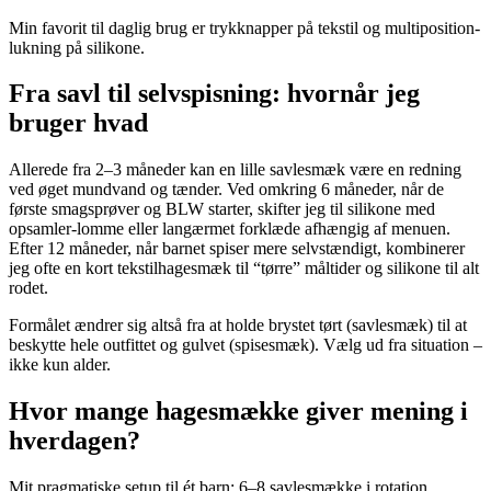
Min favorit til daglig brug er trykknapper på tekstil og multiposition-
lukning på silikone.
Fra savl til selvspisning: hvornår jeg
bruger hvad
Allerede fra 2–3 måneder kan en lille savlesmæk være en redning
ved øget mundvand og tænder. Ved omkring 6 måneder, når de
første smagsprøver og BLW starter, skifter jeg til silikone med
opsamler-lomme eller langærmet forklæde afhængig af menuen.
Efter 12 måneder, når barnet spiser mere selvstændigt, kombinerer
jeg ofte en kort tekstilhagesmæk til “tørre” måltider og silikone til alt
rodet.
Formålet ændrer sig altså fra at holde brystet tørt (savlesmæk) til at
beskytte hele outfittet og gulvet (spisesmæk). Vælg ud fra situation –
ikke kun alder.
Hvor mange hagesmække giver mening i
hverdagen?
Mit pragmatiske setup til ét barn: 6–8 savlesmække i rotation