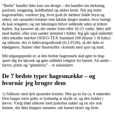
“Bedst” handler ikke kun om design – det handler om dækning,
pasform, rengøring, holdbarhed og sikker kemi. Når jeg tester
hagesmække, vurderer jeg, hvor godt de dækker (både bryst og
sider), om opsamler-lommer rent faktisk fanger maden, hvor hurtigt
de kan rengøres, og om lukningen bliver siddende uden at irritere
huden. Jeg kasserer alt, der mister form efter 10-15 vaske, føles stift
mod huden, eller som samler skimmel i folder. Jeg går også målrettet
efter tekstiler mærket OEKO-TEX Standard 100 (klasse 1 til baby)
og silikone, der er fødevaregodkendt (fx LFGB), så der ikke er
blødgørere, ftalater eller fluorstoffer i kontakt med spyt og mad.
Mit udgangspunkt er, at den bedste hagesmæk skal gøre to ting:
spare dig for tøjvask og gøre måltidet roligere for barnet. Alt andet –
farver, prints og “gimmicks” – er sekundært.
De 7 bedste typer hagesmække – og
hvornår jeg bruger dem
1) Silikone med dyb opsamler-lomme: Min go-to fra ca. 6 måneder.
Den fanger mest spild, er lynhurtig at skylle af, og den holder i
årevis. Vælg blød silikone med justerbar nakke og en stiv nok
lomme, der ikke klapper sammen, når barnet læner sig frem.