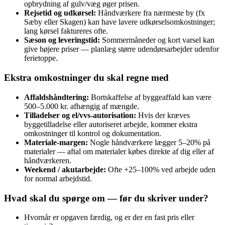
opbrydning af gulv/væg øger prisen.
Rejsetid og udkørsel:
Håndværkere fra nærmeste by (fx
Sæby eller Skagen) kan have lavere udkørselsomkostninger;
lang kørsel faktureres ofte.
Sæson og leveringstid:
Sommermåneder og kort varsel kan
give højere priser — planlæg større udendørsarbejder udenfor
ferietoppe.
Ekstra omkostninger du skal regne med
Affaldshåndtering:
Bortskaffelse af byggeaffald kan være
500–5.000 kr. afhængig af mængde.
Tilladelser og el/vvs‑autorisation:
Hvis der kræves
byggetilladelse eller autoriseret arbejde, kommer ekstra
omkostninger til kontrol og dokumentation.
Materiale‑margen:
Nogle håndværkere lægger 5–20% på
materialer — aftal om materialer købes direkte af dig eller af
håndværkeren.
Weekend / akutarbejde:
Ofte +25–100% ved arbejde uden
for normal arbejdstid.
Hvad skal du spørge om — før du skriver under?
Hvornår er opgaven færdig, og er der en fast pris eller