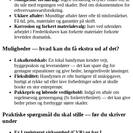
du står med regningen ved skader. Bed om dokumentation for
erhvervsansvarsforsikring.
Uklare aftaler:
Mundtlige aftaler fører ofte til misforståelser.
Få tid, pris, materialer og garantier på skrift.
Korrosion og forkert materialevalg:
Især ved udendørs
arbejdet i Frederikshavn kan forkerte materialer forkorte
levetiden dramatisk.
Muligheder — hvad kan du få ekstra ud af det?
Lokalkendskab:
En lokal handyman kender vejr,
byggepraksis og leverandører — det kan spare dig for
gentagne reparationer og give bedre, længere­livede løsninger.
Fleksibilitet:
Handymen er ofte hurtigere til småopgaver,
hurtigt at rykke ud eller lave forbedringer uden at skulle
booke en stor entreprenør.
Pakkepris og løbende vedligehold:
Indgå en aftale om
regelmæssig gennemgang (fx foråret/efteråret) — det kan give
bedre priser og forebygge større skader.
Praktiske spørgsmål du skal stille — før du skriver
under
Er I registreret virksomhed (CVR) og har I