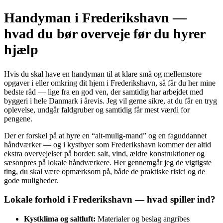
Handyman i Frederikshavn —
hvad du bør overveje før du hyrer
hjælp
Hvis du skal have en handyman til at klare små og mellemstore
opgaver i eller omkring dit hjem i Frederikshavn, så får du her mine
bedste råd — lige fra en god ven, der samtidig har arbejdet med
byggeri i hele Danmark i årevis. Jeg vil gerne sikre, at du får en tryg
oplevelse, undgår faldgruber og samtidig får mest værdi for
pengene.
Der er forskel på at hyre en “alt‑mulig‑mand” og en faguddannet
håndværker — og i kystbyer som Frederikshavn kommer der altid
ekstra overvejelser på bordet: salt, vind, ældre konstruktioner og
sæsonpres på lokale håndværkere. Her gennemgår jeg de vigtigste
ting, du skal være opmærksom på, både de praktiske risici og de
gode muligheder.
Lokale forhold i Frederikshavn — hvad spiller ind?
Kystklima og saltluft:
Materialer og beslag angribes