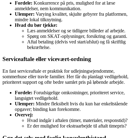
Fordele:
Konkurrence på pris, mulighed for at læse
anmeldelser, nem kommunikation.
Ulemper:
Varying kvalitet, skjulte gebyrer fra platformen,
mindre lokal tilknytning.
Hvad du bør tjekke:
Læs anmeldelser og se tidligere billeder af arbejde.
Spørg om SKAT‑oplysninger, forsikring og garanti.
Aftal betaling (delvis ved start/afslut) og få skriftlig
bekræftelse.
Serviceaftale eller vicevært‑ordning
En fast serviceaftale er praktisk for udlejningsejendomme,
sommerhuse eller travle familier. Her får du planlagt vedligehold,
prioriteret support og ofte bedre samlet pris på løbende arbejde.
Fordele:
Forudsigelige omkostninger, prioriteret service,
langsigtet vedligehold.
Ulemper:
Mindre fleksibelt hvis du kun har enkeltstående
opgaver; binding kan forekomme.
Overvej:
Hvad indgår i aftalen (timer, materialer, responstid)?
Er der mulighed for ekstraarbejde til aftalt timepris?
Gør‑det‑selv med faglig konsulentbistand