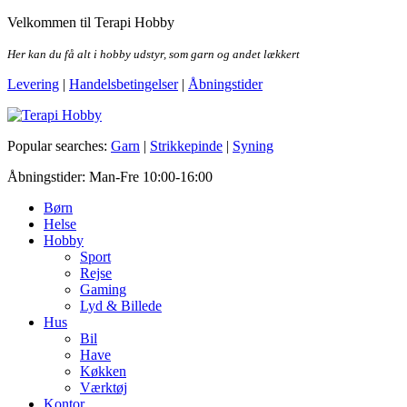
Skip
Velkommen til Terapi Hobby
to
the
Her kan du få alt i hobby udstyr, som garn og andet lækkert
content
Levering
|
Handelsbetingelser
|
Åbningstider
Terapi Hobby
Popular searches:
Garn
|
Strikkepinde
|
Syning
Åbningstider: Man-Fre 10:00-16:00
Børn
Helse
Hobby
Sport
Rejse
Gaming
Lyd & Billede
Hus
Bil
Have
Køkken
Værktøj
Kontor