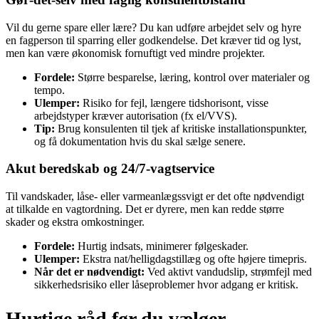
Vil du gerne spare eller lære? Du kan udføre arbejdet selv og hyre
en fagperson til sparring eller godkendelse. Det kræver tid og lyst,
men kan være økonomisk fornuftigt ved mindre projekter.
Fordele:
Større besparelse, læring, kontrol over materialer og
tempo.
Ulemper:
Risiko for fejl, længere tidshorisont, visse
arbejdstyper kræver autorisation (fx el/VVS).
Tip:
Brug konsulenten til tjek af kritiske installationspunkter,
og få dokumentation hvis du skal sælge senere.
Akut beredskab og 24/7‑vagtservice
Til vandskader, låse‑ eller varmeanlægssvigt er det ofte nødvendigt
at tilkalde en vagtordning. Det er dyrere, men kan redde større
skader og ekstra omkostninger.
Fordele:
Hurtig indsats, minimerer følgeskader.
Ulemper:
Ekstra nat/helligdagstillæg og ofte højere timepris.
Når det er nødvendigt:
Ved aktivt vandudslip, strømfejl med
sikkerhedsrisiko eller låseproblemer hvor adgang er kritisk.
Hurtige råd før du vælger