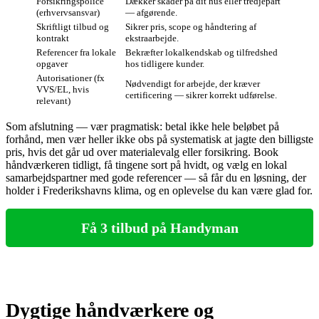
Forsikringspolice
Dækker skader på dit hus eller tredjepart
(erhvervsansvar)
— afgørende.
Skriftligt tilbud og
Sikrer pris, scope og håndtering af
kontrakt
ekstraarbejde.
Referencer fra lokale
Bekræfter lokalkendskab og tilfredshed
opgaver
hos tidligere kunder.
Autorisationer (fx
Nødvendigt for arbejde, der kræver
VVS/EL, hvis
certificering — sikrer korrekt udførelse.
relevant)
Som afslutning — vær pragmatisk: betal ikke hele beløbet på
forhånd, men vær heller ikke obs på systematisk at jagte den billigste
pris, hvis det går ud over materialevalg eller forsikring. Book
håndværkeren tidligt, få tingene sort på hvidt, og vælg en lokal
samarbejdspartner med gode referencer — så får du en løsning, der
holder i Frederikshavns klima, og en oplevelse du kan være glad for.
Få 3 tilbud på Handyman
Dygtige håndværkere og