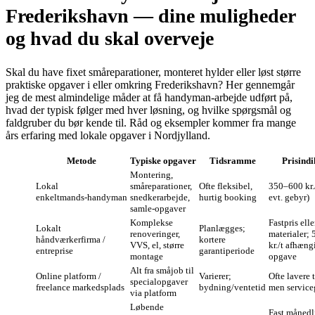
Frederikshavn — dine muligheder
og hvad du skal overveje
Skal du have fixet småreparationer, monteret hylder eller løst større
praktiske opgaver i eller omkring Frederikshavn? Her gennemgår
jeg de mest almindelige måder at få handyman‑arbejde udført på,
hvad der typisk følger med hver løsning, og hvilke spørgsmål og
faldgruber du bør kende til. Råd og eksempler kommer fra mange
års erfaring med lokale opgaver i Nordjylland.
Metode
Typiske opgaver
Tidsramme
Prisindi
Montering,
Lokal
småreparationer,
Ofte fleksibel,
350–600 kr./
enkeltmands‑handyman
snedkerarbejde,
hurtig booking
evt. gebyr)
samle‑opgaver
Komplekse
Fastpris elle
Lokalt
Planlægges;
renoveringer,
materialer;
håndværkerfirma /
kortere
VVS, el, større
kr./t afhæng
entreprise
garantiperiode
montage
opgave
Alt fra småjob til
Online platform /
Varierer;
Ofte lavere 
specialopgaver
freelance markedsplads
bydning/ventetid
men service
via platform
Løbende
Fast månedl