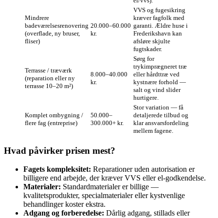
el/vvs).
VVS og fugesikring
Mindrere
kræver fagfolk med
badeværelsesrenovering
20.000–60.000
garanti. Ældre huse i
(overflade, ny bruser,
kr.
Frederikshavn kan
fliser)
afsløre skjulte
fugtskader.
Sørg for
trykimprægneret træ
Terrasse / træværk
8.000–40.000
eller hårdttræ ved
(reparation eller ny
kr.
kystnære forhold —
terrasse 10–20 m²)
salt og vind slider
hurtigere.
Stor variation — få
Komplet ombygning /
50.000–
detaljerede tilbud og
flere fag (entreprise)
300.000+ kr.
klar ansvarsfordeling
mellem fagene.
Hvad påvirker prisen mest?
Fagets kompleksitet:
Reparationer uden autorisation er
billigere end arbejde, der kræver VVS eller el‑godkendelse.
Materialer:
Standardmaterialer er billige —
kvalitetsprodukter, specialmaterialer eller kystvenlige
behandlinger koster ekstra.
Adgang og forberedelse:
Dårlig adgang, stillads eller