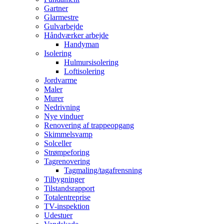
Gartner
Glarmestre
Gulvarbejde
Håndværker arbejde
Handyman
Isolering
Hulmursisolering
Loftisolering
Jordvarme
Maler
Murer
Nedrivning
Nye vinduer
Renovering af trappeopgang
Skimmelsvamp
Solceller
Strømpeforing
Tagrenovering
Tagmaling/tagafrensning
Tilbygninger
Tilstandsrapport
Totalentreprise
TV-inspektion
Udestuer