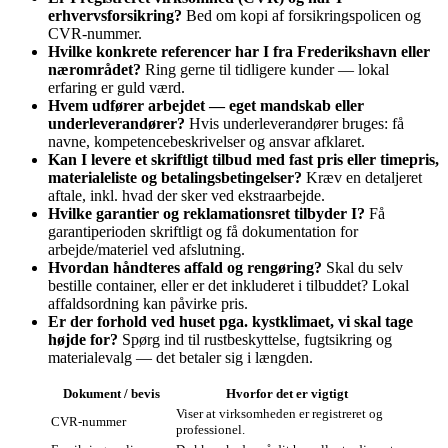
erhvervsforsikring?
Bed om kopi af forsikringspolicen og
CVR‑nummer.
Hvilke konkrete referencer har I fra Frederikshavn eller
nærområdet?
Ring gerne til tidligere kunder — lokal
erfaring er guld værd.
Hvem udfører arbejdet — eget mandskab eller
underleverandører?
Hvis underleverandører bruges: få
navne, kompetencebeskrivelser og ansvar afklaret.
Kan I levere et skriftligt tilbud med fast pris eller timepris,
materialeliste og betalingsbetingelser?
Kræv en detaljeret
aftale, inkl. hvad der sker ved ekstraarbejde.
Hvilke garantier og reklamationsret tilbyder I?
Få
garantiperioden skriftligt og få dokumentation for
arbejde/materiel ved afslutning.
Hvordan håndteres affald og rengøring?
Skal du selv
bestille container, eller er det inkluderet i tilbuddet? Lokal
affaldsordning kan påvirke pris.
Er der forhold ved huset pga. kystklimaet, vi skal tage
højde for?
Spørg ind til rustbeskyttelse, fugtsikring og
materialevalg — det betaler sig i længden.
Dokument / bevis
Hvorfor det er vigtigt
Viser at virksomheden er registreret og
CVR‑nummer
professionel.