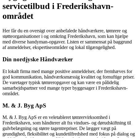
servicetilbud i Frederikshavn-
området
Her får du en oversigt over anbefalede håndværkere, tømrere og
støtteorganisationer i og omkring Frederikshavn, som kan hjælpe
med diverse handyman-opgaver. Listen er sammensat på baggrund
af anmeldelser, ekspertiseområder og lokal tilgængelighed.
Din nordjyske Håndværker
Et lokalt firma med mange positive anmeldelser, der fremhæves for
god kommunikation, håndværksmæssig kvalitet og fornuftige priser.
De varetager typisk tømreropgaver og kan være en pålidelig
samarbejdspartner ved mange typer byggesager i Frederikshavn-
området.
M. & J. Byg ApS
M. & J. Byg ApS er en veletableret tømrervirksomhed i
Frederikshavn, som håndterer alt fra vindues- og dørudskiftning til
gulvbelægning og større tagentrepriser. De lægger vægt på
grundighed, fleksibilitet og kundetilfredshed med fokus på dialog og