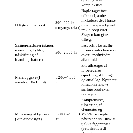
og opgavens
kompleksitet.
Nogle tager fast
udkørsel, andre
inkluderer det i første
300–900 kr.
Udkørsel / call‑out
time. Længere kørsel
(engangsbeløb)
fra Aalborg eller
Skagen kan give
tillæg.
Småreparationer (skruer,
Fast pris ofte muligt
montering hylder,
— materialer kommer
500–2.000 kr.
udskiftning af
oveni, medmindre
blandingsbatteri)
aftalt inkl.
Pris afhænger af
forberedelse
(spartling, slibning)
Maleropgave (1
1.200–4.500
og antal lag. Kystnært
værelse, 10–15 m²)
kr.
klima kan kræve
særlige produkter
udendørs.
Kompleksitet,
tilpasning af
elementer og
Montering af køkken
15.000–45.000
VVS/EL‑arbejde
(kun arbejdsløn)
kr.
påvirker pris. Husk at
tjekke faggrænsen
(autorisation til