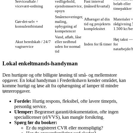
Serviceaftale /
vedligehold,
Fast interval
beløb eller
vicevært‑ordning
ejendomsservice,
(måned/kvartal)
timepakker
opsyn
Smårenoveringer,
Afhænger af din
Materialer +
Gør‑det‑selv +
maling,
tid og projektets
rådgivning
konsulentbistand
opbygning af
kompleksitet
1.500 kr./b
kompetencer
Vand, afløb, låse
Høj takst —
Akut beredskab / 24/7
eller nedbrud
Inden for få timer
for
vagtservice
uden for normal
natarbejde/
tid
Lokal enkeltmands‑handyman
Den hurtigste og ofte billigste løsning til små‑ og mellemstore
opgaver. En lokal handyman i Frederikshavn kender området, kan
komme hurtigt og løse alt fra ophængning af lamper til mindre
tømreropgaver.
Fordele:
Hurtig respons, fleksibel, ofte lavere timepris,
personlig service.
Ulemper:
Begrænset garanti/dokumentation, ofte ingen
speciallicenser (el/VVS), kan mangle forsikring.
Spørg før du booker:
Er du registreret CVR eller momspligtig?