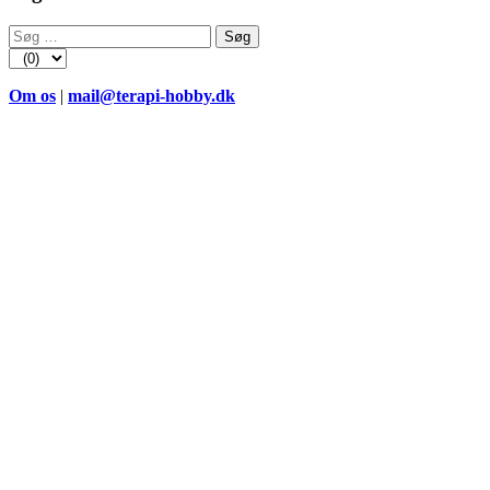
Søg
efter:
Om os
|
mail@terapi-hobby.dk