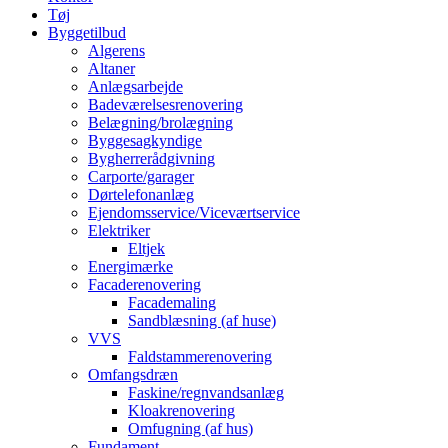
Tøj
Byggetilbud
Algerens
Altaner
Anlægsarbejde
Badeværelsesrenovering
Belægning/brolægning
Byggesagkyndige
Bygherrerådgivning
Carporte/garager
Dørtelefonanlæg
Ejendomsservice/Viceværtservice
Elektriker
Eltjek
Energimærke
Facaderenovering
Facademaling
Sandblæsning (af huse)
VVS
Faldstammerenovering
Omfangsdræn
Faskine/regnvandsanlæg
Kloakrenovering
Omfugning (af hus)
Fundament