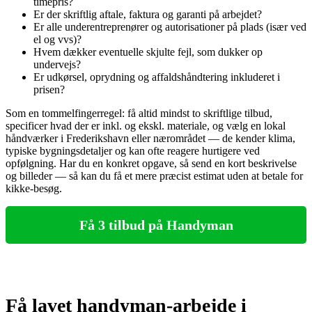
timepris?
Er der skriftlig aftale, faktura og garanti på arbejdet?
Er alle underentreprenører og autorisationer på plads (især ved
el og vvs)?
Hvem dækker eventuelle skjulte fejl, som dukker op
undervejs?
Er udkørsel, oprydning og affaldshåndtering inkluderet i
prisen?
Som en tommelfingerregel: få altid mindst to skriftlige tilbud,
specificer hvad der er inkl. og ekskl. materiale, og vælg en lokal
håndværker i Frederikshavn eller nærområdet — de kender klima,
typiske bygningsdetaljer og kan ofte reagere hurtigere ved
opfølgning. Har du en konkret opgave, så send en kort beskrivelse
og billeder — så kan du få et mere præcist estimat uden at betale for
kikke‑besøg.
Få 3 tilbud på Handyman
Få lavet handyman‑arbejde i