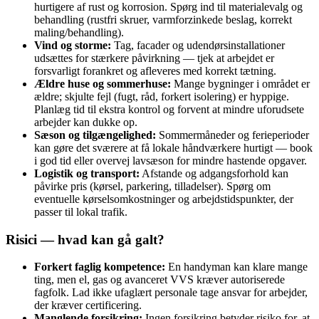
hurtigere af rust og korrosion. Spørg ind til materialevalg og
behandling (rustfri skruer, varmforzinkede beslag, korrekt
maling/behandling).
Vind og storme:
Tag, facader og udendørsinstallationer
udsættes for stærkere påvirkning — tjek at arbejdet er
forsvarligt forankret og afleveres med korrekt tætning.
Ældre huse og sommerhuse:
Mange bygninger i området er
ældre; skjulte fejl (fugt, råd, forkert isolering) er hyppige.
Planlæg tid til ekstra kontrol og forvent at mindre uforudsete
arbejder kan dukke op.
Sæson og tilgængelighed:
Sommermåneder og ferieperioder
kan gøre det sværere at få lokale håndværkere hurtigt — book
i god tid eller overvej lavsæson for mindre hastende opgaver.
Logistik og transport:
Afstande og adgangsforhold kan
påvirke pris (kørsel, parkering, tilladelser). Spørg om
eventuelle kørselsomkostninger og arbejdstidspunkter, der
passer til lokal trafik.
Risici — hvad kan gå galt?
Forkert faglig kompetence:
En handyman kan klare mange
ting, men el, gas og avanceret VVS kræver autoriserede
fagfolk. Lad ikke ufaglært personale tage ansvar for arbejder,
der kræver certificering.
Manglende forsikring:
Ingen forsikring betyder risiko for, at