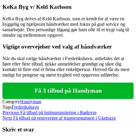
KeKa Byg v/ Keld Karlsson
KeKa Byg drives af Keld Karlsson, som er kendt for at være en
hyggelig og hjælpsom håndværker med fokus på god service og
samarbejde. Den personlige tilgang gør ham ofte til et trygt valg til
mindre og mellemstore opgaver.
Vigtige overvejelser ved valg af håndværker
Når du skal vælge håndværker i Frederikshavn, anbefales det at
høre efter flere tilbud, tjekke anmeldelser grundigt og sikre dig
kontakt til flere end ét firma eller enkeltperson. Herved får du mest
muligt for pengene og størst tryghed ved opgavens udførelse.
Få 3 tilbud på Handyman
Category
Handyman
Tags
Frederikshavn
Indlægsnavigation
Previous
Previous
Få tilbud på hulmursisolering i Rødovre
Post
Next
Next
Få tilbud på renovering af trappeopgangen i Gladsaxe
Post
Skriv et svar