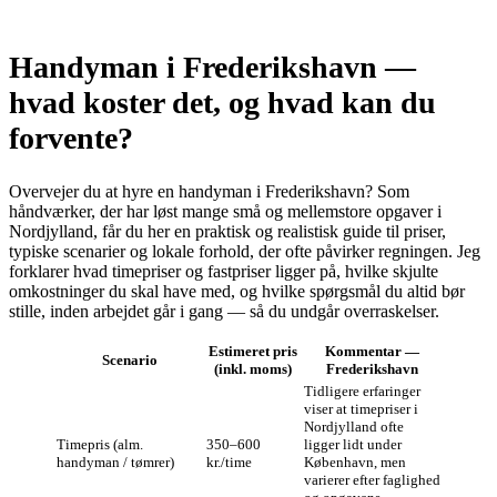
Handyman i Frederikshavn —
hvad koster det, og hvad kan du
forvente?
Overvejer du at hyre en handyman i Frederikshavn? Som
håndværker, der har løst mange små og mellemstore opgaver i
Nordjylland, får du her en praktisk og realistisk guide til priser,
typiske scenarier og lokale forhold, der ofte påvirker regningen. Jeg
forklarer hvad timepriser og fastpriser ligger på, hvilke skjulte
omkostninger du skal have med, og hvilke spørgsmål du altid bør
stille, inden arbejdet går i gang — så du undgår overraskelser.
Estimeret pris
Kommentar —
Scenario
(inkl. moms)
Frederikshavn
Tidligere erfaringer
viser at timepriser i
Nordjylland ofte
Timepris (alm.
350–600
ligger lidt under
handyman / tømrer)
kr./time
København, men
varierer efter faglighed