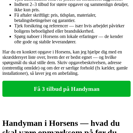
Indhent 2–3 tilbud for større opgaver og sammenlign detaljer,
ikke kun pris.
Få aftaler skriftligt: pris, tidsplan, materialer,
betalingsbetingelser og garantier.
Tjek forsikring og referencer — især hvis arbejdet påvirker
boligens beboelighed eller brandsikkerhed.
Spørg naboer i Horsens om lokale erfaringer — de kender
ofte gode og stabile leverandører.
Har du en konkret opgave i Horsens, kan jeg hjælpe dig med en
skræddersyet liste over, hvem der er bedst egnet — og hvilke
spørgsmål du skal stille dem. Skriv opgavebeskrivelsen, adresse
(omtrentlig område) og om der er særlige forhold (fx kælder, gamle
installationer), så laver jeg en anbefaling.
Få 3 tilbud på Handyman
Handyman i Horsens — hvad du
skal være opmærksom på før du