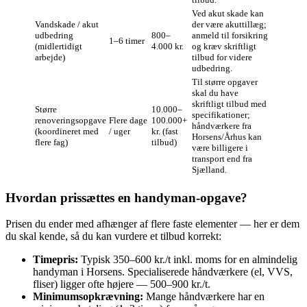
Ved akut skade kan
Vandskade / akut
der være akuttillæg;
udbedring
800–
anmeld til forsikring
1–6 timer
(midlertidigt
4.000 kr.
og kræv skriftligt
arbejde)
tilbud for videre
udbedring.
Til større opgaver
skal du have
skriftligt tilbud med
Større
10.000–
specifikationer;
renoveringsopgave
Flere dage
100.000+
håndværkere fra
(koordineret med
/ uger
kr. (fast
Horsens/Århus kan
flere fag)
tilbud)
være billigere i
transport end fra
Sjælland.
Hvordan prissættes en handyman‑opgave?
Prisen du ender med afhænger af flere faste elementer — her er dem
du skal kende, så du kan vurdere et tilbud korrekt:
Timepris:
Typisk 350–600 kr./t inkl. moms for en almindelig
handyman i Horsens. Specialiserede håndværkere (el, VVS,
fliser) ligger ofte højere — 500–900 kr./t.
Minimumsopkrævning:
Mange håndværkere har en