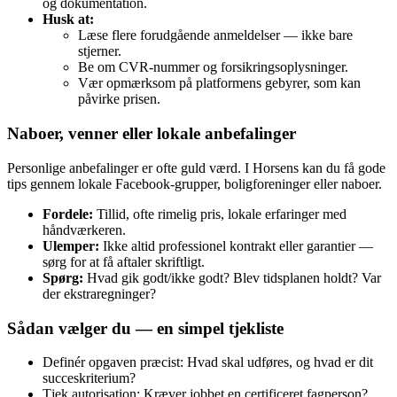
og dokumentation.
Husk at:
Læse flere forudgående anmeldelser — ikke bare
stjerner.
Be om CVR‑nummer og forsikringsoplysninger.
Vær opmærksom på platformens gebyrer, som kan
påvirke prisen.
Naboer, venner eller lokale anbefalinger
Personlige anbefalinger er ofte guld værd. I Horsens kan du få gode
tips gennem lokale Facebook‑grupper, boligforeninger eller naboer.
Fordele:
Tillid, ofte rimelig pris, lokale erfaringer med
håndværkeren.
Ulemper:
Ikke altid professionel kontrakt eller garantier —
sørg for at få aftaler skriftligt.
Spørg:
Hvad gik godt/ikke godt? Blev tidsplanen holdt? Var
der ekstraregninger?
Sådan vælger du — en simpel tjekliste
Definér opgaven præcist: Hvad skal udføres, og hvad er dit
succeskriterium?
Tjek autorisation: Kræver jobbet en certificeret fagperson?