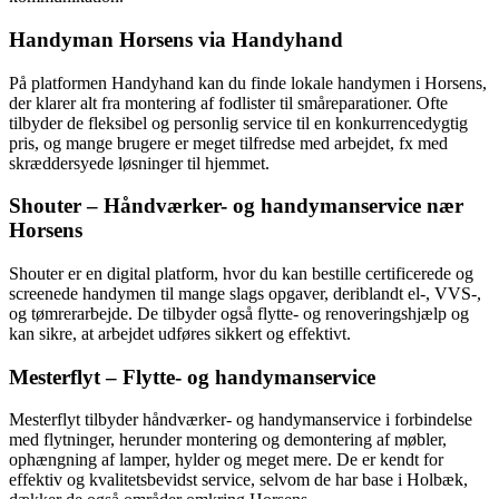
Handyman Horsens via Handyhand
På platformen Handyhand kan du finde lokale handymen i Horsens,
der klarer alt fra montering af fodlister til småreparationer. Ofte
tilbyder de fleksibel og personlig service til en konkurrencedygtig
pris, og mange brugere er meget tilfredse med arbejdet, fx med
skræddersyede løsninger til hjemmet.
Shouter – Håndværker- og handymanservice nær
Horsens
Shouter er en digital platform, hvor du kan bestille certificerede og
screenede handymen til mange slags opgaver, deriblandt el-, VVS-,
og tømrerarbejde. De tilbyder også flytte- og renoveringshjælp og
kan sikre, at arbejdet udføres sikkert og effektivt.
Mesterflyt – Flytte- og handymanservice
Mesterflyt tilbyder håndværker- og handymanservice i forbindelse
med flytninger, herunder montering og demontering af møbler,
ophængning af lamper, hylder og meget mere. De er kendt for
effektiv og kvalitetsbevidst service, selvom de har base i Holbæk,