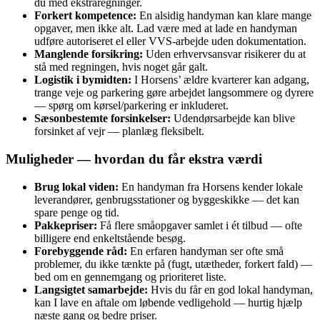
du med ekstraregninger.
Forkert kompetence:
En alsidig handyman kan klare mange
opgaver, men ikke alt. Lad være med at lade en handyman
udføre autoriseret el eller VVS-arbejde uden dokumentation.
Manglende forsikring:
Uden erhvervsansvar risikerer du at
stå med regningen, hvis noget går galt.
Logistik i bymidten:
I Horsens’ ældre kvarterer kan adgang,
trange veje og parkering gøre arbejdet langsommere og dyrere
— spørg om kørsel/parkering er inkluderet.
Sæsonbestemte forsinkelser:
Udendørsarbejde kan blive
forsinket af vejr — planlæg fleksibelt.
Muligheder — hvordan du får ekstra værdi
Brug lokal viden:
En handyman fra Horsens kender lokale
leverandører, genbrugsstationer og byggeskikke — det kan
spare penge og tid.
Pakkepriser:
Få flere småopgaver samlet i ét tilbud — ofte
billigere end enkeltstående besøg.
Forebyggende råd:
En erfaren handyman ser ofte små
problemer, du ikke tænkte på (fugt, utætheder, forkert fald) —
bed om en gennemgang og prioriteret liste.
Langsigtet samarbejde:
Hvis du får en god lokal handyman,
kan I lave en aftale om løbende vedligehold — hurtig hjælp
næste gang og bedre priser.