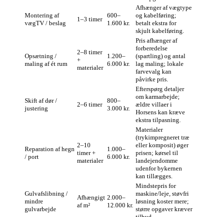
Afhænger af vægtype
Montering af
600–
og kabelføring;
1–3 timer
vægTV / beslag
1.600 kr.
betalt ekstra for
skjult kabelføring.
Pris afhænger af
forberedelse
2–8 timer
Opsætning /
1.200–
(spartling) og antal
+
maling af ét rum
6.000 kr.
lag maling; lokale
materialer
farvevalg kan
påvirke pris.
Efterspørg detaljer
om karmarbejde;
Skift af dør /
800–
2–6 timer
ældre villaer i
justering
3.000 kr.
Horsens kan kræve
ekstra tilpasning.
Materialer
(trykimpregneret træ
2–10
eller komposit) øger
Reparation af hegn
1.000–
timer +
prisen; kørsel til
/ port
6.000 kr.
materialer
landejendomme
udenfor bykernen
kan tillægges.
Mindstepris for
Gulvafslibning /
maskine/leje, støvfri
Afhængigt
2.000–
mindre
løsning koster mere;
af m²
12.000 kr.
gulvarbejde
større opgaver kræver
tilbud.