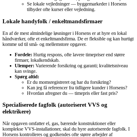
Se lokale vejledninger — byggemarkeder i Horsens
tilbyder ofte kurser eller vejledning.
Lokale handyfolk / enkeltmandsfirmaer
En af de mest almindelige løsninger i Horsens er at hyre en lokal
håndværker, ofte et enkeltmandsfirma. De er fleksible og kan hurtigt
komme ud til små‑ og mellemstore opgaver.
Fordele:
Hurtig respons, ofte lavere timepriser end større
firmaer, lokalkendskab.
Ulemper:
Varierende forsikring og garanti; kvalitetsniveau
kan svinge.
Spørg altid:
Er du momsregistreret og har du forsikring?
Kan jeg få referencer fra tidligere kunder i Horsens?
Hvordan afregner du — timepris eller fast pris?
Specialiserede fagfolk (autoriseret VVS og
elektrikere)
Når opgaven omfatter el, gas, bærende konstruktioner eller
komplekse VVS‑installationer, skal du hyre autoriserede fagfolk. I
Horsens kontrolleres og godkendes ofte større arbejder af