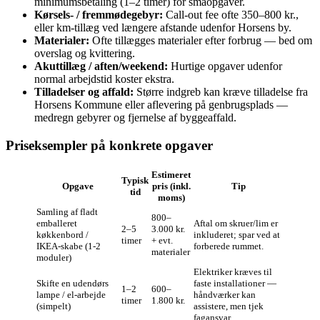
minimumsbetaling (1–2 timer) for småopgaver.
Kørsels- / fremmødegebyr:
Call‑out fee ofte 350–800 kr.,
eller km‑tillæg ved længere afstande udenfor Horsens by.
Materialer:
Ofte tillægges materialer efter forbrug — bed om
overslag og kvittering.
Akuttillæg / aften/weekend:
Hurtige opgaver udenfor
normal arbejdstid koster ekstra.
Tilladelser og affald:
Større indgreb kan kræve tilladelse fra
Horsens Kommune eller aflevering på genbrugsplads —
medregn gebyrer og fjernelse af byggeaffald.
Priseksempler på konkrete opgaver
Estimeret
Typisk
Opgave
pris (inkl.
Tip
tid
moms)
Samling af fladt
800–
emballeret
Aftal om skruer/lim er
2–5
3.000 kr.
køkkenbord /
inkluderet; spar ved at
timer
+ evt.
IKEA‑skabe (1‑2
forberede rummet.
materialer
moduler)
Elektriker kræves til
Skifte en udendørs
faste installationer —
1–2
600–
lampe / el‑arbejde
håndværker kan
timer
1.800 kr.
(simpelt)
assistere, men tjek
fagansvar.