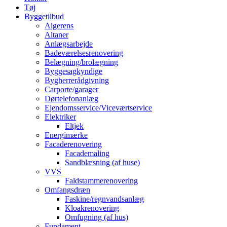
Tøj
Byggetilbud
Algerens
Altaner
Anlægsarbejde
Badeværelsesrenovering
Belægning/brolægning
Byggesagkyndige
Bygherrerådgivning
Carporte/garager
Dørtelefonanlæg
Ejendomsservice/Viceværtservice
Elektriker
Eltjek
Energimærke
Facaderenovering
Facademaling
Sandblæsning (af huse)
VVS
Faldstammerenovering
Omfangsdræn
Faskine/regnvandsanlæg
Kloakrenovering
Omfugning (af hus)
Fundament