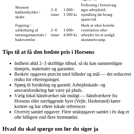
Forboring i betonvæg
Montere
2–6
1.000–
øger arbejdstid;
køkkenhylder /
timer
3.500 kr.
opmåling før besøg
skabe
sparer tid.
Fugning /
Husk at sikre korrekt
udskiftning af
2–6
1.000–
ventilation efter
tætningsmateriale i
timer
4.000 kr.
arbejdet for at undgå
badeværelse
skimmelsvamp.
Tips til at få den bedste pris i Horsens
Indhent altid 2–3 skriftlige tilbud, så du kan sammenligne
timepris, materialer og garantier.
Beskriv opgaven præcist med billeder og mål — det reducerer
risiko for efterregninger.
Spørg til forsikring og garanti: Arbejdsskade‑ og
ansvarsforsikring bør være på plads.
Vælg lokal håndværker når muligt — håndværkere fra
Horsens eller nærliggende byer (Vejle, Hedensted) kører
kortere og har oftere lokale referencer.
Overvej samlet opgaver: Flere småopgaver samlet i én dag er
ofte billigere end flere fremmøder.
Hvad du skal spørge om før du siger ja