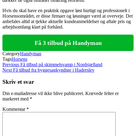
dækker de også områder omkring Horsens.
Hvis du skal have en praktisk opgave løst hurtigt og professionelt i
Horsensområdet, er disse firmaer og løsninger værd at overveje. Det
anbefales altid at tjekke aktuelle kundeanmeldelser og aftale pris og
arbejdsomfang klart på forhånd.
Få 3 tilbud på Handyman
Category
Handyman
Tags
Horsens
Indlægsnavigation
Previous
Previous
Få tilbud på skimmelsvamp i Nordsjælland
Post
Next
Next
Få tilbud fra byggesagkyndige i Haderslev
Post
Skriv et svar
Din e-mailadresse vil ikke blive publiceret.
Krævede felter er
markeret med
*
Kommentar
*