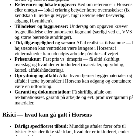
Referencer og lokale opgaver:
Bed om referencer i Horsens
eller omegn — lokal erfaring betyder færre overraskelser (fx
kendskab til ældre gulvtyper, fugt i kældre eller besværlig
adgang i bymidten).
Tilladelser og faggrænser:
Undersøg om opgaven kræver
byggetilladelse eller autoriseret fagmand (særligt ved el, VVS
og større bærende ændringer).
Tid, tilgængelighed og sæson:
Aftal realistisk tidsramme — i
højsæsonen kan ventetiden være længere i Horsens; i
vintermåneder kan udendørs arbejde påvirkes af vejret.
Prisstruktur:
Fast pris vs. timepris — få altid skriftligt
overslag og hvad der er inkluderet (materialer, oprydning,
kørsel, affaldshåndtering).
Oprydning og affald:
Aftal hvem fjerner byggematerialer og
affald; i tætte byområder i Horsens kan adgang og containere
være en udfordring.
Garanti og dokumentation:
Få skriftlig aftale om
reklamationsret, garanti på arbejde og evt. producentgaranti på
materialer.
Risici — hvad kan gå galt i Horsens
Dårligt specificeret tilbud:
Mundtlige aftaler fører ofte til
tvister. Hvis der ikke står klart, hvad der er inkluderet, ender