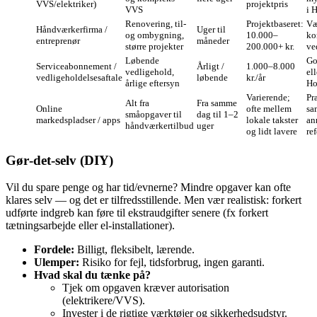
VVS/elektriker)
projektpris
VVS
i 
Renovering, til-
Projektbaseret:
Væ
Håndværkerfirma /
Uger til
og ombygning,
10.000–
ko
entreprenør
måneder
større projekter
200.000+ kr.
ve
Løbende
Go
Serviceabonnement /
Årligt /
1.000–8.000
vedligehold,
el
vedligeholdelsesaftale
løbende
kr./år
årlige eftersyn
Ho
Varierende;
Pra
Alt fra
Fra samme
Online
ofte mellem
sa
småopgaver til
dag til 1–2
markedspladser / apps
lokale takster
an
håndværkertilbud
uger
og lidt lavere
re
Gør‑det‑selv (DIY)
Vil du spare penge og har tid/evnerne? Mindre opgaver kan ofte
klares selv — og det er tilfredsstillende. Men vær realistisk: forkert
udførte indgreb kan føre til ekstraudgifter senere (fx forkert
tætningsarbejde eller el‑installationer).
Fordele:
Billigt, fleksibelt, lærende.
Ulemper:
Risiko for fejl, tidsforbrug, ingen garanti.
Hvad skal du tænke på?
Tjek om opgaven kræver autorisation
(elektrikere/VVS).
Invester i de rigtige værktøjer og sikkerhedsudstyr.