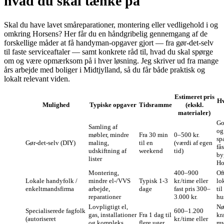
hvad du skal tænke på
Skal du have lavet småreparationer, montering eller vedligehold i og
omkring Horsens? Her får du en håndgribelig gennemgang af de
forskellige måder at få handyman‑opgaver gjort — fra gør‑det‑selv
til faste serviceaftaler — samt konkrete råd til, hvad du skal spørge
om og være opmærksom på i hver løsning. Jeg skriver ud fra mange
års arbejde med boliger i Midtjylland, så du får både praktisk og
lokalt relevant viden.
Estimeret pris
Hv
Mulighed
Typiske opgaver
Tidsramme
(ekskl.
materialer)
Go
Samling af
og
møbler, mindre
Fra 30 min
0–500 kr.
sp
Gør‑det‑selv (DIY)
maling,
til en
(værdi af egen
fås
udskiftning af
weekend
tid)
by
lister
Ho
Montering,
400–900
Of
Lokale handyfolk /
mindre el‑/VVS
Typisk 1‑3
kr./time eller
lo
enkeltmandsfirma
arbejde,
dage
fast pris 300–
ti
reparationer
3.000 kr.
hu
Lovpligtigt el,
Nø
Specialiserede fagfolk
600–1.200
gas, installationer
Fra 1 dag til
kr
(autoriseret
kr./time eller
og kompleks
flere uger
my