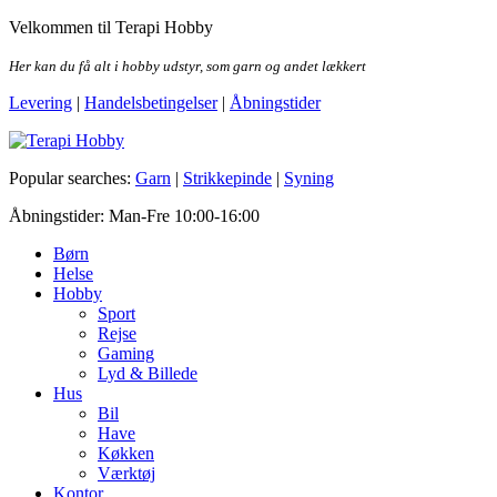
Skip
Velkommen til Terapi Hobby
to
the
Her kan du få alt i hobby udstyr, som garn og andet lækkert
content
Levering
|
Handelsbetingelser
|
Åbningstider
Terapi Hobby
Popular searches:
Garn
|
Strikkepinde
|
Syning
Åbningstider: Man-Fre 10:00-16:00
Børn
Helse
Hobby
Sport
Rejse
Gaming
Lyd & Billede
Hus
Bil
Have
Køkken
Værktøj
Kontor