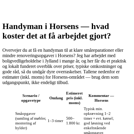
Handyman i Horsens — hvad
koster det at få arbejdet gjort?
Overvejer du at få en handyman til at klare småreparationer eller
mindre renoveringsopgaver i Horsens? Jeg har arbejdet med
boligvedligeholdelse i Jylland i mange år, og her får du et praktisk
og lokalt funderet overblik over priser, typiske omkostninger og
gode råd, så du undgår dyre overraskelser. Tallene nedenfor er
estimater (inkl. moms) for Horsens‑området — brug dem som
udgangspunkt, ikke endeligt tilbud.
Estimeret
Scenario /
Kommentar —
Omfang
pris (inkl.
opgavetype
Horsens
moms)
Typisk min.
Småopgaver
opkrævning 1–2
(samling af møbler,
500–
timer + evt. kørsel;
1–3 timer
montering af
1.800 kr.
god løsning ved
hylder)
enkeltstående
småopgaver.