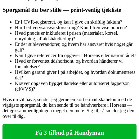
Spørgsmål du bør stille — print-venlig tjekliste
Er I CVR-registreret, og kan I give en skriftlig faktura?
Har I erhvervsansvarsforsikring? Kan I fremvise policen?
Hvad præcis er inkluderet i prisen (materialer, kørsel,
oprydning, affaldshåndtering)?
Er der subleverandører, og hvem har ansvaret hvis noget går
galt?
Kan I give referencer fra opgaver i Horsens eller nærområdet?
Hvad er forventet tidshorisont, og hvordan håndterer vi
forsinkelser?
Hvilken garanti giver I på arbejdet, og hvordan dokumenteres
det?
Kræver opgaven byggetilladelse eller autoriseret fagperson
(el/VVS)?
Hvis du vil have, sender jeg gerne en kort e‑mail‑skabelon med de
vigtigste spørgsmål, du kan sende til tre håndværkere i Horsens —
det gør sammenligningen meget nemmere. Sig til, så smider jeg den
over til dig.
Få 3 tilbud på Handyman