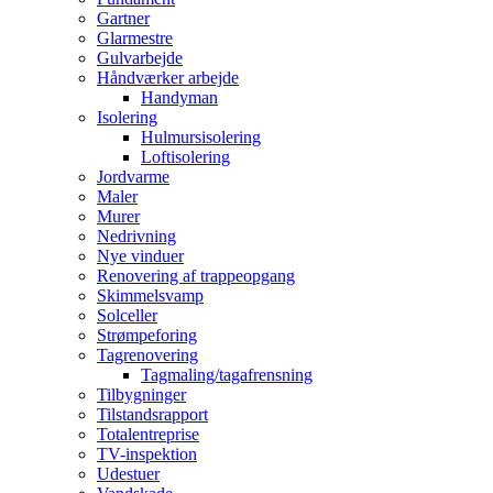
Gartner
Glarmestre
Gulvarbejde
Håndværker arbejde
Handyman
Isolering
Hulmursisolering
Loftisolering
Jordvarme
Maler
Murer
Nedrivning
Nye vinduer
Renovering af trappeopgang
Skimmelsvamp
Solceller
Strømpeforing
Tagrenovering
Tagmaling/tagafrensning
Tilbygninger
Tilstandsrapport
Totalentreprise
TV-inspektion
Udestuer