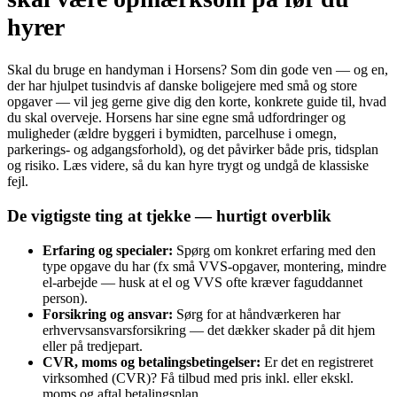
hyrer
Skal du bruge en handyman i Horsens? Som din gode ven — og en,
der har hjulpet tusindvis af danske boligejere med små og store
opgaver — vil jeg gerne give dig den korte, konkrete guide til, hvad
du skal overveje. Horsens har sine egne små udfordringer og
muligheder (ældre byggeri i bymidten, parcelhuse i omegn,
parkerings- og adgangsforhold), og det påvirker både pris, tidsplan
og risiko. Læs videre, så du kan hyre trygt og undgå de klassiske
fejl.
De vigtigste ting at tjekke — hurtigt overblik
Erfaring og specialer:
Spørg om konkret erfaring med den
type opgave du har (fx små VVS‑opgaver, montering, mindre
el‑arbejde — husk at el og VVS ofte kræver faguddannet
person).
Forsikring og ansvar:
Sørg for at håndværkeren har
erhvervsansvarsforsikring — det dækker skader på dit hjem
eller på tredjepart.
CVR, moms og betalingsbetingelser:
Er det en registreret
virksomhed (CVR)? Få tilbud med pris inkl. eller ekskl.
moms og aftal betalingsplan.