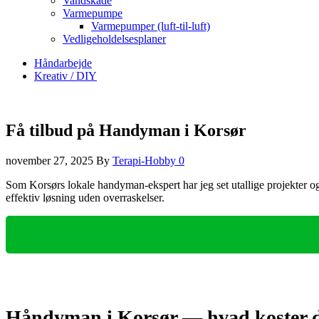
Vandskade
Varmepumpe
Varmepumper (luft-til-luft)
Vedligeholdelsesplaner
Håndarbejde
Kreativ / DIY
Få tilbud på Handyman i Korsør
november 27, 2025
By
Terapi-Hobby
0
Som Korsørs lokale handyman-ekspert har jeg set utallige projekter og 
effektiv løsning uden overraskelser.
Håndyman i Korsør — hvad koster de