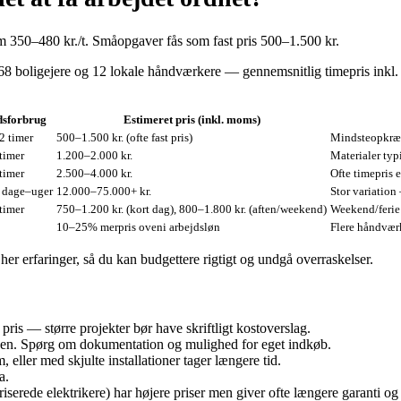
m 350–480 kr./t. Småopgaver fås som fast pris 500–1.500 kr.
8 boligejere og 12 lokale håndværkere — gennemsnitlig timepris inkl.
dsforbrug
Estimeret pris (inkl. moms)
2 timer
500–1.500 kr. (ofte fast pris)
Mindsteopkræv
timer
1.200–2.000 kr.
Materialer typi
timer
2.500–4.000 kr.
Ofte timepris e
e dage–uger
12.000–75.000+ kr.
Stor variation 
timer
750–1.200 kr. (kort dag), 800–1.800 kr. (aften/weekend)
Weekend/ferie
10–25% merpris oveni arbejdsløn
Flere håndvær
r erfaringer, så du kan budgettere rigtigt og undgå overraskelser.
 pris — større projekter bør have skriftligt kostoverslag.
ingen. Spørg om dokumentation og mulighed for eget indkøb.
eller med skjulte installationer tager længere tid.
a.
riserede elektrikere) har højere priser men giver ofte længere garanti o