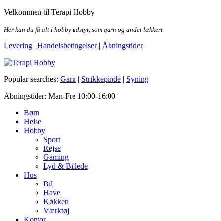
Skip
Velkommen til Terapi Hobby
to
the
Her kan du få alt i hobby udstyr, som garn og andet lækkert
content
Levering
|
Handelsbetingelser
|
Åbningstider
Terapi Hobby
Popular searches:
Garn
|
Strikkepinde
|
Syning
Åbningstider: Man-Fre 10:00-16:00
Børn
Helse
Hobby
Sport
Rejse
Gaming
Lyd & Billede
Hus
Bil
Have
Køkken
Værktøj
Kontor