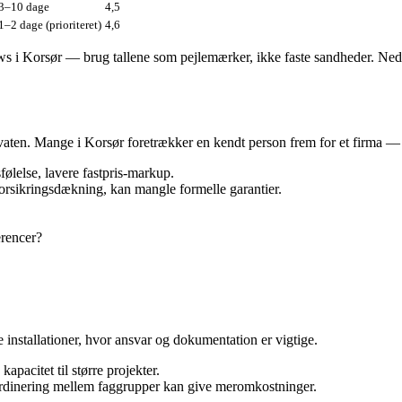
3–10 dage
4,5
1–2 dage (prioriteret)
4,6
iews i Korsør — brug tallene som pejlemærker, ikke faste sandheder. Ne
rivaten. Mange i Korsør foretrækker en kendt person frem for et firma 
sfølelse, lavere fastpris‑markup.
orsikringsdækning, kan mangle formelle garantier.
erencer?
installationer, hvor ansvar og dokumentation er vigtige.
apacitet til større projekter.
ordinering mellem faggrupper kan give meromkostninger.