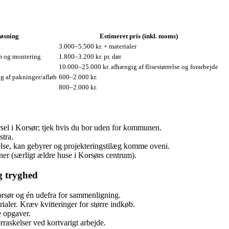
løsning
Estimeret pris (inkl. moms)
3.000–5.500 kr. + materialer
rm og montering
1.800–3.200 kr. pr. dør
10.000–25.000 kr. afhængig af flisestørrelse og forarbejde
g af pakninger/afløb
600–2.000 kr.
800–2.000 kr.
el i Korsør; tjek hvis du bor uden for kommunen.
stra.
lse, kan gebyrer og projekteringstilæg komme oveni.
er (særligt ældre huse i Korsørs centrum).
g tryghed
Korsør og én udefra for sammenligning.
ialer. Kræv kvitteringer for større indkøb.
e opgaver.
raskelser ved kortvarigt arbejde.