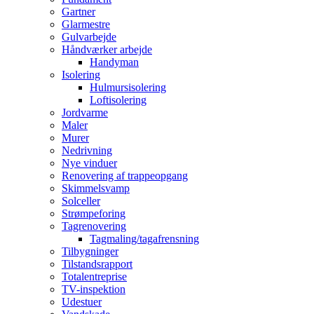
Gartner
Glarmestre
Gulvarbejde
Håndværker arbejde
Handyman
Isolering
Hulmursisolering
Loftisolering
Jordvarme
Maler
Murer
Nedrivning
Nye vinduer
Renovering af trappeopgang
Skimmelsvamp
Solceller
Strømpeforing
Tagrenovering
Tagmaling/tagafrensning
Tilbygninger
Tilstandsrapport
Totalentreprise
TV-inspektion
Udestuer