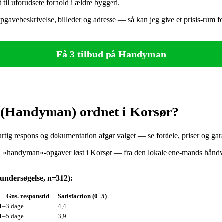
til uforudsete forhold i ældre byggeri.
opgavebeskrivelse, billeder og adresse — så kan jeg give et pri­sis‑rum 
Få 3 tilbud på Handyman
 (Handyman) ordnet i Korsør?
ig respons og dokumentation afgør valget — se fordele, priser og gara
få «handyman»-opgaver løst i Korsør — fra den lokale ene-mands hånd
undersøgelse, n=312):
Gns. responstid
Satisfaction (0–5)
1–3 dage
4,4
1–5 dage
3,9