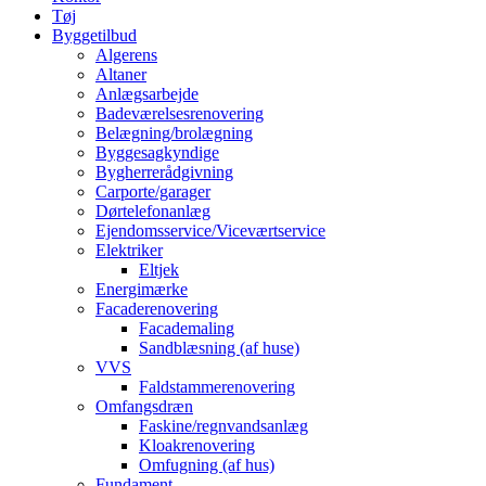
Tøj
Byggetilbud
Algerens
Altaner
Anlægsarbejde
Badeværelsesrenovering
Belægning/brolægning
Byggesagkyndige
Bygherrerådgivning
Carporte/garager
Dørtelefonanlæg
Ejendomsservice/Viceværtservice
Elektriker
Eltjek
Energimærke
Facaderenovering
Facademaling
Sandblæsning (af huse)
VVS
Faldstammerenovering
Omfangsdræn
Faskine/regnvandsanlæg
Kloakrenovering
Omfugning (af hus)
Fundament