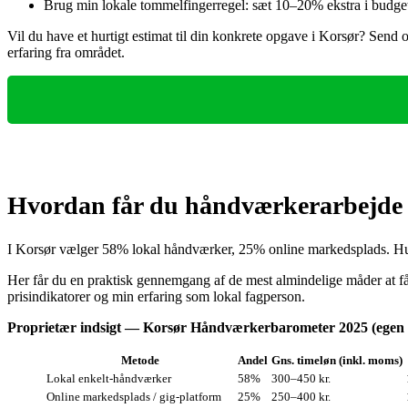
Brug min lokale tommelfingerregel: sæt 10–20% ekstra i budget 
Vil du have et hurtigt estimat til din konkrete opgave i Korsør? Send 
erfaring fra området.
Hvordan får du håndværkerarbejde
I Korsør vælger 58% lokal håndværker, 25% online markedsplads. Hurt
Her får du en praktisk gennemgang af de mest almindelige måder at 
prisindikatorer og min erfaring som lokal fagperson.
Proprietær indsigt — Korsør Håndværkerbarometer 2025 (egen 
Metode
Andel
Gns. timeløn (inkl. moms)
Lokal enkelt-håndværker
58%
300–450 kr.
Online markedsplads / gig-platform
25%
250–400 kr.