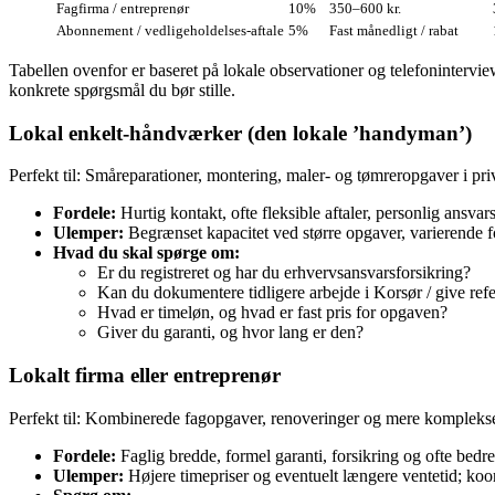
Fagfirma / entreprenør
10%
350–600 kr.
Abonnement / vedligeholdelses-aftale
5%
Fast månedligt / rabat
Tabellen ovenfor er baseret på lokale observationer og telefoninterv
konkrete spørgsmål du bør stille.
Lokal enkelt‑håndværker (den lokale ’handyman’)
Perfekt til: Småreparationer, montering, maler‑ og tømreropgaver i p
Fordele:
Hurtig kontakt, ofte fleksible aftaler, personlig ansvar
Ulemper:
Begrænset kapacitet ved større opgaver, varierende f
Hvad du skal spørge om:
Er du registreret og har du erhvervsansvarsforsikring?
Kan du dokumentere tidligere arbejde i Korsør / give ref
Hvad er timeløn, og hvad er fast pris for opgaven?
Giver du garanti, og hvor lang er den?
Lokalt firma eller entreprenør
Perfekt til: Kombinerede fagopgaver, renoveringer og mere komplekse 
Fordele:
Faglig bredde, formel garanti, forsikring og ofte bedre k
Ulemper:
Højere timepriser og eventuelt længere ventetid; ko