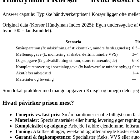
Answer capsule: Typiske håndværkerpriser i Korsør ligger ofte melle
Original data (Korsør Håndyman Index 2025): Egen undersøgelse af 6
hvor 100 = landsmiddel).
Scenario
Ti
Små­reparation (fx udskiftning af stikkontakt, mindre færdiggørelse)
0,5–
Mellemopgave (fx montering af skabe, dørtrin, mindre VVS)
3–4 
Dagsopgave (fx gulvafslibning et rum, større tømrerarbejde)
6–8 
Komplet renovering / specialopgave (fx badeværelse mindre nybyg)
fler
Akut/efter arbejdstid
1–4 
Materialer og levering
—
Som lokal praktiker med mange opgaver i Korsør og omegn deler jeg he
Hvad påvirker prisen mest?
Timepris vs. fast pris:
Småreparationer er ofte billigst som fast
Materialer:
Specialmaterialer eller hurtig levering øger regn
Kompleksitet og adgang:
Arbejde i ældre ejendomme, loftsrum, 
Timing:
Akutbestillinger, weekend og aftenarbejde koster ekstr
Garanti & fagkompetence:
Specialister (f.eks. VVS eller auto