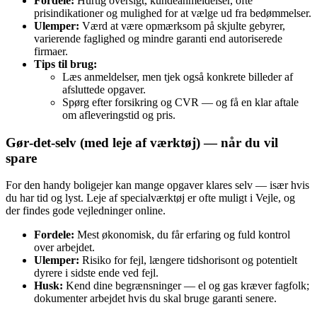
Fordele:
Hurtig oversigt, kundeanmeldelser, ofte
prisindikationer og mulighed for at vælge ud fra bedømmelser.
Ulemper:
Værd at være opmærksom på skjulte gebyrer,
varierende faglighed og mindre garanti end autoriserede
firmaer.
Tips til brug:
Læs anmeldelser, men tjek også konkrete billeder af
afsluttede opgaver.
Spørg efter forsikring og CVR — og få en klar aftale
om afleveringstid og pris.
Gør‑det‑selv (med leje af værktøj) — når du vil
spare
For den handy boligejer kan mange opgaver klares selv — især hvis
du har tid og lyst. Leje af specialværktøj er ofte muligt i Vejle, og
der findes gode vejledninger online.
Fordele:
Mest økonomisk, du får erfaring og fuld kontrol
over arbejdet.
Ulemper:
Risiko for fejl, længere tidshorisont og potentielt
dyrere i sidste ende ved fejl.
Husk:
Kend dine begrænsninger — el og gas kræver fagfolk;
dokumenter arbejdet hvis du skal bruge garanti senere.