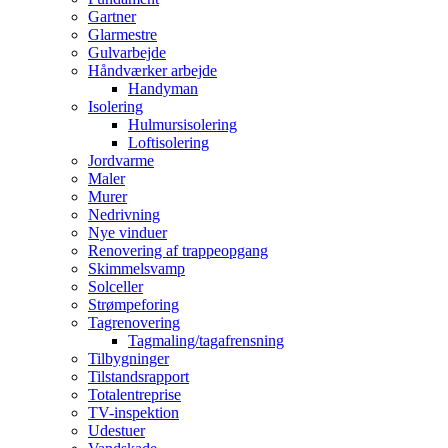
Gartner
Glarmestre
Gulvarbejde
Håndværker arbejde
Handyman
Isolering
Hulmursisolering
Loftisolering
Jordvarme
Maler
Murer
Nedrivning
Nye vinduer
Renovering af trappeopgang
Skimmelsvamp
Solceller
Strømpeforing
Tagrenovering
Tagmaling/tagafrensning
Tilbygninger
Tilstandsrapport
Totalentreprise
TV-inspektion
Udestuer