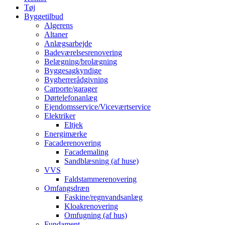
Tøj
Byggetilbud
Algerens
Altaner
Anlægsarbejde
Badeværelsesrenovering
Belægning/brolægning
Byggesagkyndige
Bygherrerådgivning
Carporte/garager
Dørtelefonanlæg
Ejendomsservice/Viceværtservice
Elektriker
Eltjek
Energimærke
Facaderenovering
Facademaling
Sandblæsning (af huse)
VVS
Faldstammerenovering
Omfangsdræn
Faskine/regnvandsanlæg
Kloakrenovering
Omfugning (af hus)
Fundament