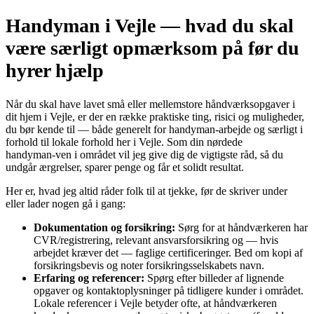
Handyman i Vejle — hvad du skal
være særligt opmærksom på før du
hyrer hjælp
Når du skal have lavet små eller mellemstore håndværksopgaver i
dit hjem i Vejle, er der en række praktiske ting, risici og muligheder,
du bør kende til — både generelt for handyman‑arbejde og særligt i
forhold til lokale forhold her i Vejle. Som din nørdede
handyman‑ven i området vil jeg give dig de vigtigste råd, så du
undgår ærgrelser, sparer penge og får et solidt resultat.
Her er, hvad jeg altid råder folk til at tjekke, før de skriver under
eller lader nogen gå i gang:
Dokumentation og forsikring:
Sørg for at håndværkeren har
CVR/registrering, relevant ansvarsforsikring og — hvis
arbejdet kræver det — faglige certificeringer. Bed om kopi af
forsikringsbevis og noter forsikringsselskabets navn.
Erfaring og referencer:
Spørg efter billeder af lignende
opgaver og kontaktoplysninger på tidligere kunder i området.
Lokale referencer i Vejle betyder ofte, at håndværkeren