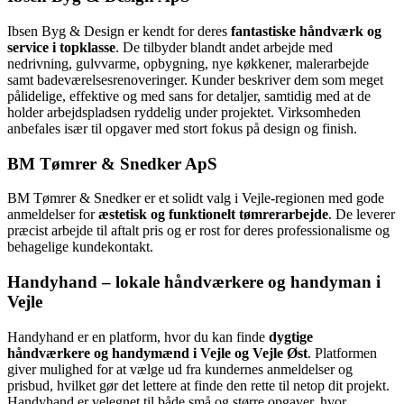
Ibsen Byg & Design er kendt for deres
fantastiske håndværk og
service i topklasse
. De tilbyder blandt andet arbejde med
nedrivning, gulvvarme, opbygning, nye køkkener, malerarbejde
samt badeværelsesrenoveringer. Kunder beskriver dem som meget
pålidelige, effektive og med sans for detaljer, samtidig med at de
holder arbejdspladsen ryddelig under projektet. Virksomheden
anbefales især til opgaver med stort fokus på design og finish.
BM Tømrer & Snedker ApS
BM Tømrer & Snedker er et solidt valg i Vejle-regionen med gode
anmeldelser for
æstetisk og funktionelt tømrerarbejde
. De leverer
præcist arbejde til aftalt pris og er rost for deres professionalisme og
behagelige kundekontakt.
Handyhand – lokale håndværkere og handyman i
Vejle
Handyhand er en platform, hvor du kan finde
dygtige
håndværkere og handymænd i Vejle og Vejle Øst
. Platformen
giver mulighed for at vælge ud fra kundernes anmeldelser og
prisbud, hvilket gør det lettere at finde den rette til netop dit projekt.
Handyhand er velegnet til både små og større opgaver, hvor