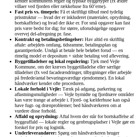
kender kommunens regler og typiske byggetyper (fx ældre
villaer ved fjorden eller rækkehuse fra 60’erne).
Fast pris vs. timepris:
Få et skriftligt tilbud med tydelig
prisstruktur — hvad der er inkluderet (materialer, oprydning,
bortskaffelse) og hvad der ikke er. For små opgaver kan fast
pris være bedst for dig; for større, uforudsigelige opgaver
overvej del‑afregning pr. fase.
Kontrakt og betalingsbetingelser:
Hav altid en skriftlig
aftale: arbejdets omfang, tidsramme, betalingsplan og
garantiperiode. Undgå at betale hele beløbet forud — en
rimelig model er depositum + sidste betaling ved aflevering.
Byggetilladelser og lokal regulering:
Tjek med Vejle
Kommune, om der kræves byggetilladelse eller særlige
tilladelser (fx ved facadeændringer, tilbygninger eller arbejde
på fredede/antal bevaringsværdige ejendomme). En lokal
håndværker kender ofte proceduren.
Lokale forhold i Vejle:
Tænk på adgang, parkering og
aflastningsmuligheder — Vejle bymidte og fjordnære områder
kan være trange at arbejde i. Fjord‑ og kælderhuse kan også
have fugt‑ og drænproblemer; bed håndværkeren om at
vurdere disse forhold.
Affald og oprydning:
Aftal hvem der står for bortskaffelse af
byggeaffald — lokale regler og genbrugspladser i Vejle gør en
forskel for pris og logistik.
Underleverandører:
Spørg om håndværkeren bruger