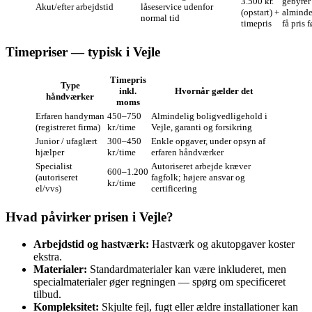
3.500 kr.
gebyrer
Akut/efter arbejdstid
låseservice udenfor
(opstart) +
almindel
normal tid
timepris
få pris f
Timepriser — typisk i Vejle
Timepris
Type
inkl.
Hvornår gælder det
håndværker
moms
Erfaren handyman
450–750
Almindelig boligvedligehold i
(registreret firma)
kr./time
Vejle, garanti og forsikring
Junior / ufaglært
300–450
Enkle opgaver, under opsyn af
hjælper
kr./time
erfaren håndværker
Specialist
Autoriseret arbejde kræver
600–1.200
(autoriseret
fagfolk; højere ansvar og
kr./time
el/vvs)
certificering
Hvad påvirker prisen i Vejle?
Arbejdstid og hastværk:
Hastværk og akutopgaver koster
ekstra.
Materialer:
Standardmaterialer kan være inkluderet, men
specialmaterialer øger regningen — spørg om specificeret
tilbud.
Kompleksitet:
Skjulte fejl, fugt eller ældre installationer kan