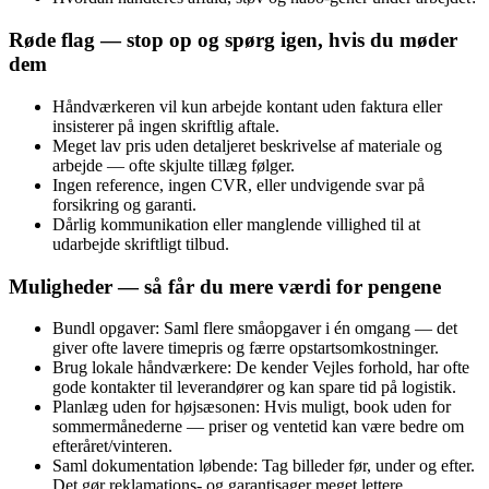
Røde flag — stop op og spørg igen, hvis du møder
dem
Håndværkeren vil kun arbejde kontant uden faktura eller
insisterer på ingen skriftlig aftale.
Meget lav pris uden detaljeret beskrivelse af materiale og
arbejde — ofte skjulte tillæg følger.
Ingen reference, ingen CVR, eller undvigende svar på
forsikring og garanti.
Dårlig kommunikation eller manglende villighed til at
udarbejde skriftligt tilbud.
Muligheder — så får du mere værdi for pengene
Bundl opgaver: Saml flere småopgaver i én omgang — det
giver ofte lavere timepris og færre opstartsomkostninger.
Brug lokale håndværkere: De kender Vejles forhold, har ofte
gode kontakter til leverandører og kan spare tid på logistik.
Planlæg uden for højsæsonen: Hvis muligt, book uden for
sommermånederne — priser og ventetid kan være bedre om
efteråret/vinteren.
Saml dokumentation løbende: Tag billeder før, under og efter.
Det gør reklamations‑ og garantisager meget lettere.