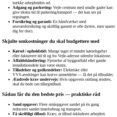
trække arbejdstiden ud.
Adgang og parkering:
Vejle centrum med smalle gader kan
give ekstra tid til parkering/transport — det kan ses på
regningen.
Forsikring og garanti:
En håndværker med
ansvarsforsikring og skriftlig garanti er ofte dyrere, men sparer
dig for risici.
Skjulte omkostninger du skal budgettere med
Kørsel / opholdstid:
Mange tager et mindre kørselsgebyr
eller fakturerer tid til og fra Vejle‑adresse udenfor lokalzone.
Affaldshåndtering:
Fjernelse af byggeaffald eller gamle
installationsdele kan være ekstra.
Tilladelser og godkendelser:
Elektriske eller
VVS‑ændringer kan kræve anmeldelse — få det på tilbuddet.
Ændrede krav undervejs:
Hvis opgavens omfang ændres,
skal du bede om tillægstilbud.
Sådan får du den bedste pris — praktiske råd
Saml opgaver:
Flere småopgaver samlet på én gang
reducerer samlet timeforbrug og transport.
Få skriftligt tilbud:
Kræv, at tilbud inkluderer arbejdets