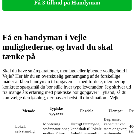
Få 3 tilbud på Handyman
Få en handyman i Vejle —
mulighederne, og hvad du skal
tænke på
Skal du have småreparationer, montage eller løbende vedligehold i
Vejle? Her får du en overskuelig gennemgang af de forskellige
måder at få en handyman til opgaven — med fordele, ulemper og
konkrete spørgsmål du bør stille hver type leverandør. Jeg skriver ud
fra mange års erfaring med praktiske boligopgaver i Jylland, så du
kan vælge den løsning, der passer bedst til din situation i Vejle.
Typiske
Metode
Fordele
Ulemper
Pr
opgaver
Begrænset
Montering,
Hurtigt fremmøde,
kapacitet ved
Lokal,
40
småreparationer,
kendskab til lokale
store opgaver;
selvstændig
(af
maling, fliser,
forhold, personlig
varierende