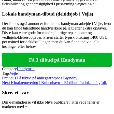
fleksibilitet og gennemsigtighed i prissætning vægtes højt.
Lokale handyman-tilbud (deltidsjob i Vejle)
Der findes også annoncer for deltids handyman-arbejde i Vejle, hvor
du kan finde talentfulde håndværkere på jagt efter ekstra opgaver.
Disse kan være gode for mindre, hurtige reparationer og
vedligeholdelsesopgaver. Prisen starter typisk omkring 1400 USD
per måned for deltidsstillinger, men du kan finde individuelle
løsninger efter behov.
Få 3 tilbud på Handyman
Category
Handyman
Tags
Vejle
Indlægsnavigation
Previous
Previous
Få tilbud på anlægsarbejde i Brøndby
Post
Next
Next
Kloakrenovering i København – Få tilbud fra lokale fagfolk
Post
Skriv et svar
Din e-mailadresse vil ikke blive publiceret.
Krævede felter er
markeret med
*