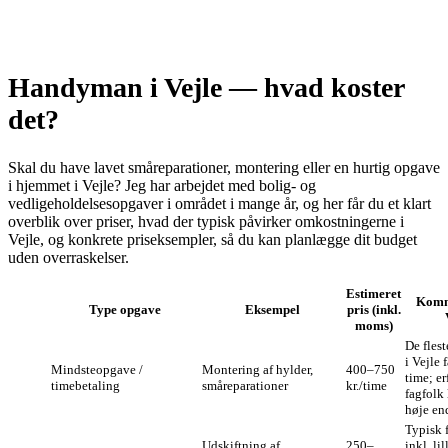
Handyman i Vejle — hvad koster
det?
Skal du have lavet småreparationer, montering eller en hurtig opgave
i hjemmet i Vejle? Jeg har arbejdet med bolig‑ og
vedligeholdelsesopgaver i området i mange år, og her får du et klart
overblik over priser, hvad der typisk påvirker omkostningerne i
Vejle, og konkrete priseksempler, så du kan planlægge dit budget
uden overraskelser.
Estimeret
Komm
Type opgave
Eksempel
pris (inkl.
moms)
De fles
i Vejle 
Mindsteopgave /
Montering af hylder,
400–750
time; er
timebetaling
småreparationer
kr./time
fagfolk 
høje en
Typisk f
Udskiftning af
250–
inkl. lil