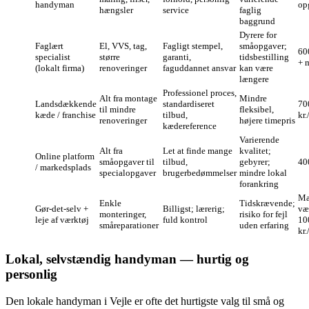
handyman
op
hængsler
service
faglig
baggrund
Dyrere for
Faglært
El, VVS, tag,
Fagligt stempel,
småopgaver;
60
specialist
større
garanti,
tidsbestilling
+ m
(lokalt firma)
renoveringer
faguddannet ansvar
kan være
længere
Professionel proces,
Alt fra montage
Mindre
Landsdækkende
standardiseret
70
til mindre
fleksibel,
kæde / franchise
tilbud,
kr.
renoveringer
højere timepris
kædereference
Varierende
Alt fra
Let at finde mange
kvalitet;
Online platform
småopgaver til
tilbud,
gebyrer;
40
/ markedsplads
specialopgaver
brugerbedømmelser
mindre lokal
forankring
Ma
Enkle
Tidskrævende;
Gør‑det‑selv +
Billigst; lærerig;
væ
monteringer,
risiko for fejl
leje af værktøj
fuld kontrol
10
småreparationer
uden erfaring
kr
Lokal, selvstændig handyman — hurtig og
personlig
Den lokale handyman i Vejle er ofte det hurtigste valg til små og