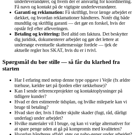
underleverandører, og hvem der er ansvarlig for koordinering.
Få navn og kontakt på de vigtigste underleverandører.
Garanti og reklamation:
Få skriftligt, hvor længe arbejdet er
dækket, og hvordan reklamationer håndteres. Notér dig både
mundtlig og skriftlig garanti — det gør en forskel, hvis der
opstår fejl efter afleveringen.
Betaling og kvittering:
Bed altid om faktura. Det beskytter
dig juridisk, dokumenterer arbejdet og gør det lettere at
undersøge eventuelle skattemæssige fordele — tjek de
aktuelle regler hos SKAT, hvis du er i tvivl.
Spørgsmål du bør stille — så får du klarhed fra
starten
Har I erfaring med netop denne type opgave i Vejle (fx ældre
træhuse, kældre tæt på fjorden eller rækkehuse)?
Kan I sende referenceprojekter og kontaktoplysninger på
tidligere kunder?
Hvad er den estimerede tidsplan, og hvilke milepæle kan vi
bruge til betaling?
Hvad sker der, hvis I finder skjulte skader (fugt, råd, dårligt
underlag) under arbejdet?
Hvilke materialer vil I bruge, og kan vi vælge alternativer for
at spare penge uden at gå på kompromis med kvaliteten?
Hvordan håndteres affald, støv og nabo‑gener under arbejdet?