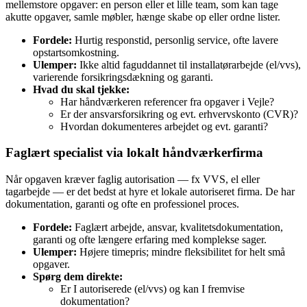
mellemstore opgaver: en person eller et lille team, som kan tage
akutte opgaver, samle møbler, hænge skabe op eller ordne lister.
Fordele:
Hurtig responstid, personlig service, ofte lavere
opstartsomkostning.
Ulemper:
Ikke altid faguddannet til installatørarbejde (el/vvs),
varierende forsikringsdækning og garanti.
Hvad du skal tjekke:
Har håndværkeren referencer fra opgaver i Vejle?
Er der ansvarsforsikring og evt. erhvervskonto (CVR)?
Hvordan dokumenteres arbejdet og evt. garanti?
Faglært specialist via lokalt håndværkerfirma
Når opgaven kræver faglig autorisation — fx VVS, el eller
tagarbejde — er det bedst at hyre et lokale autoriseret firma. De har
dokumentation, garanti og ofte en professionel proces.
Fordele:
Faglært arbejde, ansvar, kvalitetsdokumentation,
garanti og ofte længere erfaring med komplekse sager.
Ulemper:
Højere timepris; mindre fleksibilitet for helt små
opgaver.
Spørg dem direkte:
Er I autoriserede (el/vvs) og kan I fremvise
dokumentation?