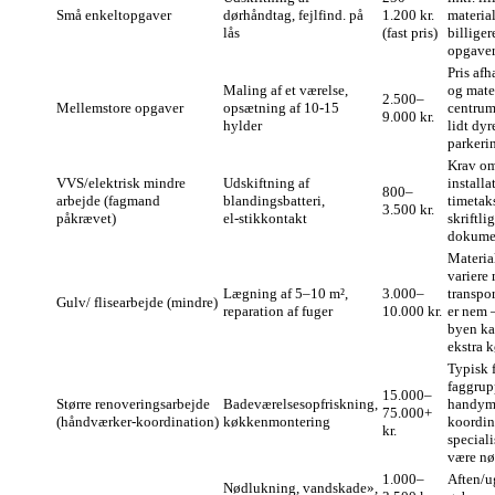
Små enkeltopgaver
dørhåndtag, fejlfind. på
1.200 kr.
materia
lås
(fast pris)
billiger
opgaver
Pris afh
Maling af et værelse,
og mater
2.500–
Mellemstore opgaver
opsætning af 10-15
centrum
9.000 kr.
hylder
lidt dyr
parkerin
Krav om
VVS/elektrisk mindre
Udskiftning af
installa
800–
arbejde (fagmand
blandingsbatteri,
timetaks
3.500 kr.
påkrævet)
el‑stikkontakt
skriftlig
dokumen
Materia
variere
Lægning af 5–10 m²,
3.000–
transpor
Gulv/ flisearbejde (mindre)
reparation af fuger
10.000 kr.
er nem 
byen ka
ekstra k
Typisk f
faggrup
15.000–
Større renoveringsarbejde
Badeværelsesopfriskning,
handym
75.000+
(håndværker‑koordination)
køkkenmontering
koordin
kr.
speciali
være nø
1.000–
Aften/u
Nødlukning, vandskade»,