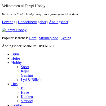
Skip
Velkommen til Terapi Hobby
to
the
Her kan du få alt i hobby udstyr, som garn og andet lækkert
content
Levering
|
Handelsbetingelser
|
Åbningstider
Terapi Hobby
Popular searches:
Garn
|
Strikkepinde
|
Syning
Åbningstider: Man-Fre 10:00-16:00
Børn
Helse
Hobby
Sport
Rejse
Gaming
Lyd & Billede
Hus
Bil
Have
Køkken
Værktøj
Kontor