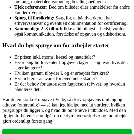
omfang, materialer, garanti og betalingsbetingelser.
Tjek referencer:
Bed om billeder eller anmeldelser fra andre
kunder i Vejle.
Spørg til forsikring:
Sørg for, at håndværkeren har
erhvervsansvar og eventuelt dokumentation for certificering.
Sammenlign 2–3 tilbud:
Ikke altid billigst = bedst; vurder
også kommunikation, forståelse af opgaven og tidshorisont.
Hvad du bør spørge om før arbejdet starter
Er prisen inkl. moms, kørsel og materialer?
Hvor lang tid forventer I opgaven tager — og hvad hvis den
tager længere?
Hvilken garanti tilbyder I, og er arbejdet forsikret?
Hvem bærer ansvaret for eventuelle skader?
Er der behov for autoriseret fagperson (el/vvs), og hvordan
håndteres det?
Har du en konkret opgave i Vejle, så skriv opgavens omfang og
adresse (omtrentlig) — så kan jeg hjælpe med at vurdere, hvilken
prisgruppe du ligger i, og hvad du bør kræve i tilbuddet. Med den
rigtige forberedelse undgår du de dyre overraskelser og får arbejdet
gjort ordentligt første gang.