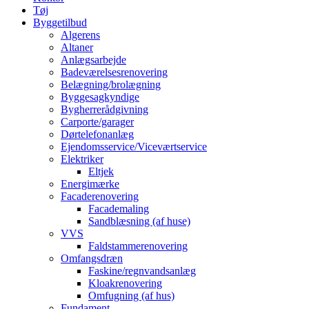
Tøj
Byggetilbud
Algerens
Altaner
Anlægsarbejde
Badeværelsesrenovering
Belægning/brolægning
Byggesagkyndige
Bygherrerådgivning
Carporte/garager
Dørtelefonanlæg
Ejendomsservice/Viceværtservice
Elektriker
Eltjek
Energimærke
Facaderenovering
Facademaling
Sandblæsning (af huse)
VVS
Faldstammerenovering
Omfangsdræn
Faskine/regnvandsanlæg
Kloakrenovering
Omfugning (af hus)
Fundament