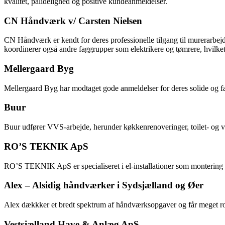
kvalitet, pålidelighed og positive kundeanmeldelser.
CN Håndværk v/ Carsten Nielsen
CN Håndværk er kendt for deres professionelle tilgang til murerarbejd
koordinerer også andre faggrupper som elektrikere og tømrere, hvilket
Mellergaard Byg
Mellergaard Byg har modtaget gode anmeldelser for deres solide og fag
Buur
Buur udfører VVS-arbejde, herunder køkkenrenoveringer, toilet- og vas
RO’S TEKNIK ApS
RO’S TEKNIK ApS er specialiseret i el-installationer som montering 
Alex – Alsidig håndværker i Sydsjælland og Øer
Alex dækkker et bredt spektrum af håndværksopgaver og får meget ros 
Vestsjælland Have & Anlæg ApS