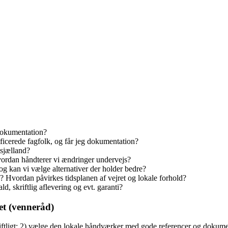
dokumentation?
ificerede fagfolk, og får jeg dokumentation?
tsjælland?
vordan håndterer vi ændringer undervejs?
, og kan vi vælge alternativer der holder bedre?
? Hvordan påvirkes tidsplanen af vejret og lokale forhold?
d, skriftlig aflevering og evt. garanti?
et (venneråd)
 skriftligt; 2) vælge den lokale håndværker med gode referencer og dokum