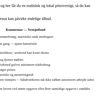
 her får du en realistisk og lokal prisoversigt, så du kan
sæson kan påvirke endelige tilbud.
Kommentar — Vestsjælland
jemmebesøg; materialer småt medregnet.
e gang — sparer kørselstid.
finishkrav; weekend kan koste ekstra.
og fjerner møbler.
forbered gulvet minimerer tidsforbrug.
øger prisen.
terialer og monteringstid.
øjere timepris — håndværkeren må ikke udføre autoriseret arbejde uden
 lavere ved større opgaver eller flere samtidige opgaver i området.