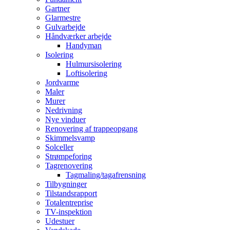
Gartner
Glarmestre
Gulvarbejde
Håndværker arbejde
Handyman
Isolering
Hulmursisolering
Loftisolering
Jordvarme
Maler
Murer
Nedrivning
Nye vinduer
Renovering af trappeopgang
Skimmelsvamp
Solceller
Strømpeforing
Tagrenovering
Tagmaling/tagafrensning
Tilbygninger
Tilstandsrapport
Totalentreprise
TV-inspektion
Udestuer