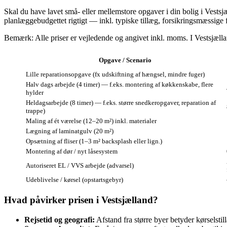
Skal du have lavet små‑ eller mellemstore opgaver i din bolig i Vestsj
planlæggebudgettet rigtigt — inkl. typiske tillæg, forsikringsmæssige f
Bemærk: Alle priser er vejledende og angivet inkl. moms. I Vestsjællan
Opgave / Scenario
Lille reparationsopgave (fx udskiftning af hængsel, mindre fuger)
Halv dags arbejde (4 timer) — f.eks. montering af køkkenskabe, flere
hylder
Heldagsarbejde (8 timer) — f.eks. større snedkeropgaver, reparation af
trappe)
Maling af ét værelse (12–20 m²) inkl. materialer
Lægning af laminatgulv (20 m²)
Opsætning af fliser (1–3 m² backsplash eller lign.)
Montering af dør / nyt låsesystem
Autoriseret EL / VVS arbejde (advarsel)
Udeblivelse / kørsel (opstartsgebyr)
Hvad påvirker prisen i Vestsjælland?
Rejsetid og geografi:
Afstand fra større byer betyder kørselsti