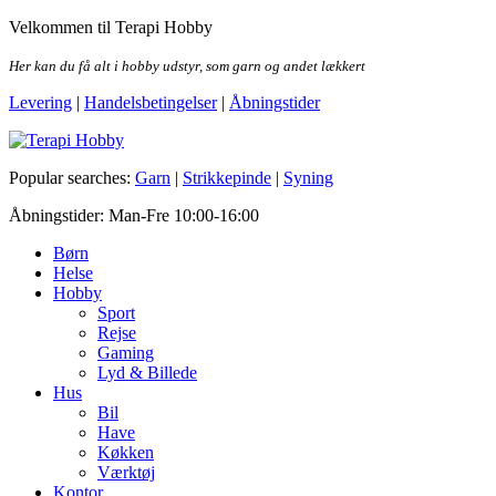
Skip
Velkommen til Terapi Hobby
to
the
Her kan du få alt i hobby udstyr, som garn og andet lækkert
content
Levering
|
Handelsbetingelser
|
Åbningstider
Terapi Hobby
Popular searches:
Garn
|
Strikkepinde
|
Syning
Åbningstider: Man-Fre 10:00-16:00
Børn
Helse
Hobby
Sport
Rejse
Gaming
Lyd & Billede
Hus
Bil
Have
Køkken
Værktøj
Kontor