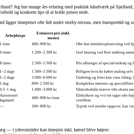
ælland? Jeg har mange års erfaring med praktisk håndværk på Sjælland, og
orhold og konkrete tips til at holde prisen nede.
d ligger timepriser ofte lidt under storby‑niveau, men transporttid og 
Estimeret pris (inkl.
Arbejdstype
moms)
1 time
400–900 kr.
Ofte fast mindsteopkrævning ved h
4 timer
1.200–2.500 kr.
God løsning ved flere småting samm
8 timer
2.500–5.500 kr.
Pris afhænger af specialværktøj og 
1–2 dage
1.500–3.500 kr.
Billigere hvis du køber maling selv 
1–2 dage
3.000–6.000 kr.
Underlag og lister kan være tillæg; 
1 dag
800–2.500 kr.
Komplekse mønstre og specialfliser 
0.5–1 dag
1.000–3.000 kr.
Sikkerhedslås kræver ofte ekstra ma
Autoriseret
Elektrikere og vvs’ere tager ofte h
400–900 kr./time
fagmand
certifikat.
—
300–800 kr.
Typisk ved mindre opgaver; kan være
llæg — i yderområder kan timepris inkl. kørsel blive højere.