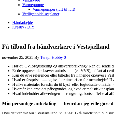
Vandskade
Varmepumpe
Varmepumper (luft-til-luft)
Vedligeholdelsesplaner
Håndarbejde
Kreativ / DIY
Få tilbud fra håndværkere i Vestsjælland
november 25, 2025
By
Terapi-Hobby
0
Har du CVR/registrering og ansvarsforsikring? Kan du sende 
Er de opgaver, der kræver autorisation (el, VVS), udført af cert
Kan du give referencer eller billeder fra lignende opgaver i Ves
Hvad er fastprisen — og hvad er timeprisen for merarbejde? H
Hvilke materialer foreslår du til kyst- eller fugtudsatte områder
Hvornår kan arbejdet påbegyndes, og hvad er realistisk tidsplan
Hvad indeholder afleveringen — rengøring, bortskaffelse af affal
Min personlige anbefaling — hvordan jeg ville gøre d
Hvis det var mit hus i Vestsjælland, ville jeg: 1) få mindst to tilbud