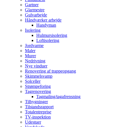
Gartner
Glarmestre
Gulvarbejde
Håndværker arbejde
Handyman
Isolering
Hulmursisolering
Loftisolering
Jordvarme
Maler
Murer
Nedrivning
Nye vinduer
Renovering af trappeopgang
Skimmelsvamp
Solceller
Strømpeforing
Tagrenovering
Tagmaling/tagafrensning
Tilbygninger
Tilstandsrapport
Totalentreprise
TV-inspektion
Udestuer