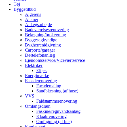
Tøj
Byggetilbud
Algerens
Altaner
Anlægsarbejde
Badeværelsesrenovering
Belægning/brolægning
Byggesagkyndige
Bygherrerådgivning
Carporte/garager
Dørtelefonanlæg
Ejendomsservice/Viceværtservice
Elektriker
Eltjek
Energimærke
Facaderenovering
Facademaling
Sandblæsning (af huse)
VVS
Faldstammerenovering
Omfangsdræn
Faskine/regnvandsanlæg
Kloakrenovering
Omfugning (af hus)
Fundament