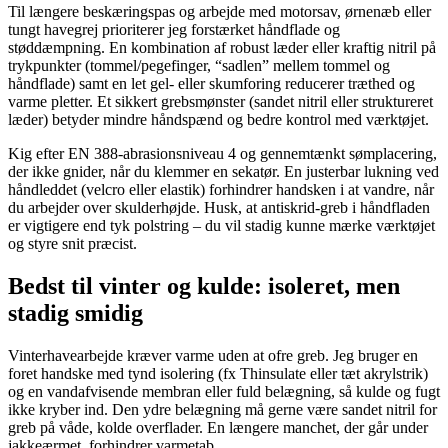
Til længere beskæringspas og arbejde med motorsav, ørnenæb eller
tungt havegrej prioriterer jeg forstærket håndflade og
støddæmpning. En kombination af robust læder eller kraftig nitril på
trykpunkter (tommel/pegefinger, “sadlen” mellem tommel og
håndflade) samt en let gel- eller skumforing reducerer træthed og
varme pletter. Et sikkert grebsmønster (sandet nitril eller struktureret
læder) betyder mindre håndspænd og bedre kontrol med værktøjet.
Kig efter EN 388-abrasionsniveau 4 og gennemtænkt sømplacering,
der ikke gnider, når du klemmer en sekatør. En justerbar lukning ved
håndleddet (velcro eller elastik) forhindrer handsken i at vandre, når
du arbejder over skulderhøjde. Husk, at antiskrid-greb i håndfladen
er vigtigere end tyk polstring – du vil stadig kunne mærke værktøjet
og styre snit præcist.
Bedst til vinter og kulde: isoleret, men
stadig smidig
Vinterhavearbejde kræver varme uden at ofre greb. Jeg bruger en
foret handske med tynd isolering (fx Thinsulate eller tæt akrylstrik)
og en vandafvisende membran eller fuld belægning, så kulde og fugt
ikke kryber ind. Den ydre belægning må gerne være sandet nitril for
greb på våde, kolde overflader. En længere manchet, der går under
jakkeærmet, forhindrer varmetab.