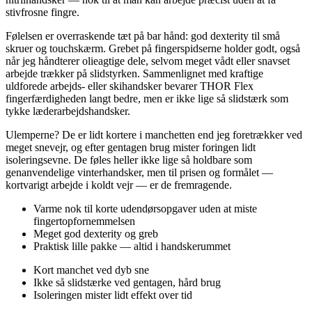
stivfrosne fingre.
Følelsen er overraskende tæt på bar hånd: god dexterity til små
skruer og touchskærm. Grebet på fingerspidserne holder godt, også
når jeg håndterer olieagtige dele, selvom meget vådt eller snavset
arbejde trækker på slidstyrken. Sammenlignet med kraftige
uldforede arbejds- eller skihandsker bevarer THOR Flex
fingerfærdigheden langt bedre, men er ikke lige så slidstærk som
tykke læderarbejdshandsker.
Ulemperne? De er lidt kortere i manchetten end jeg foretrækker ved
meget snevejr, og efter gentagen brug mister foringen lidt
isoleringsevne. De føles heller ikke lige så holdbare som
genanvendelige vinterhandsker, men til prisen og formålet —
kortvarigt arbejde i koldt vejr — er de fremragende.
Varme nok til korte udendørsopgaver uden at miste
fingertopfornemmelsen
Meget god dexterity og greb
Praktisk lille pakke — altid i handskerummet
Kort manchet ved dyb sne
Ikke så slidstærke ved gentagen, hård brug
Isoleringen mister lidt effekt over tid