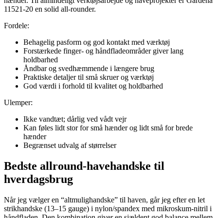
hænder. Til almindeligt verktøjsarbejde og haveprojekter er Gardena
11521-20 en solid all-rounder.
Fordele:
Behagelig pasform og god kontakt med værktøj
Forstærkede finger- og håndfladeområder giver lang
holdbarhed
Åndbar og svedhæmmende i længere brug
Praktiske detaljer til små skruer og værktøj
God værdi i forhold til kvalitet og holdbarhed
Ulemper:
Ikke vandtæt; dårlig ved vådt vejr
Kan føles lidt stor for små hænder og lidt små for brede
hænder
Begrænset udvalg af størrelser
Bedste allround-havehandske til
hverdagsbrug
Når jeg vælger en “altmulighandske” til haven, går jeg efter en let
strikhandske (13–15 gauge) i nylon/spandex med mikroskum-nitril i
håndfladen. Den kombination giver en sjældent god balance mellem