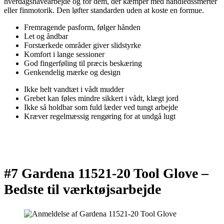
hverdagshavearbejde og for dem, der kæmper med håndledssmerter
eller finmotorik. Den løfter standarden uden at koste en formue.
Fremragende pasform, følger hånden
Let og åndbar
Forstærkede områder giver slidstyrke
Komfort i lange sessioner
God fingerføling til præcis beskæring
Genkendelig mærke og design
Ikke helt vandtæt i vådt mudder
Grebet kan føles mindre sikkert i vådt, klægt jord
Ikke så holdbar som fuld læder ved tungt arbejde
Kræver regelmæssig rengøring for at undgå lugt
#7 Gardena 11521-20 Tool Glove –
Bedste til værktøjsarbejde