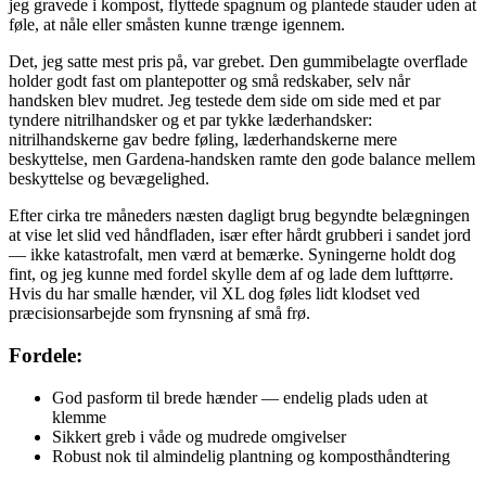
jeg gravede i kompost, flyttede spagnum og plantede stauder uden at
føle, at nåle eller småsten kunne trænge igennem.
Det, jeg satte mest pris på, var grebet. Den gummibelagte overflade
holder godt fast om plantepotter og små redskaber, selv når
handsken blev mudret. Jeg testede dem side om side med et par
tyndere nitrilhandsker og et par tykke læderhandsker:
nitrilhandskerne gav bedre føling, læderhandskerne mere
beskyttelse, men Gardena-handsken ramte den gode balance mellem
beskyttelse og bevægelighed.
Efter cirka tre måneders næsten dagligt brug begyndte belægningen
at vise let slid ved håndfladen, især efter hårdt grubberi i sandet jord
— ikke katastrofalt, men værd at bemærke. Syningerne holdt dog
fint, og jeg kunne med fordel skylle dem af og lade dem lufttørre.
Hvis du har smalle hænder, vil XL dog føles lidt klodset ved
præcisionsarbejde som frynsning af små frø.
Fordele:
God pasform til brede hænder — endelig plads uden at
klemme
Sikkert greb i våde og mudrede omgivelser
Robust nok til almindelig plantning og komposthåndtering