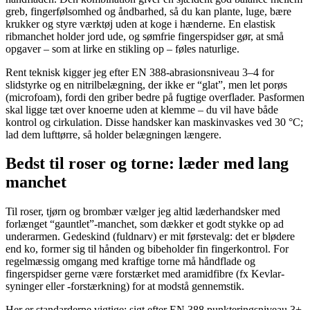
greb, fingerfølsomhed og åndbarhed, så du kan plante, luge, bære
krukker og styre værktøj uden at koge i hænderne. En elastisk
ribmanchet holder jord ude, og sømfrie fingerspidser gør, at små
opgaver – som at lirke en stikling op – føles naturlige.
Rent teknisk kigger jeg efter EN 388-abrasionsniveau 3–4 for
slidstyrke og en nitrilbelægning, der ikke er “glat”, men let porøs
(microfoam), fordi den griber bedre på fugtige overflader. Pasformen
skal ligge tæt over knoerne uden at klemme – du vil have både
kontrol og cirkulation. Disse handsker kan maskinvaskes ved 30 °C;
lad dem lufttørre, så holder belægningen længere.
Bedst til roser og torne: læder med lang
manchet
Til roser, tjørn og brombær vælger jeg altid læderhandsker med
forlænget “gauntlet”-manchet, som dækker et godt stykke op ad
underarmen. Gedeskind (fuldnarv) er mit førstevalg: det er blødere
end ko, former sig til hånden og bibeholder fin fingerkontrol. For
regelmæssig omgang med kraftige torne må håndflade og
fingerspidser gerne være forstærket med aramidfibre (fx Kevlar-
syninger eller -forstærkning) for at modstå gennemstik.
Her er standarderne vigtige: sigt efter EN 388 punkteringsniveau 3+