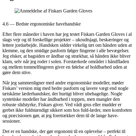
4.6 — Bedste ergonomiske havehandske
Efter flere måneder i haven har jeg testet Fiskars Garden Gloves i al
slags vejr og til forskellige projekter – ukrudtsjagt, beskæringer og
lettere jordarbejde. Handsken sidder virkelig tæt om hånden uden at
klemme, og den smidige pasform følger fingrene i alle bevægelser.
Jeg elsker, at bagsiden er åndbar og strækbar, så hånden ikke bliver
klam, selv når jeg roder i solen. Forstærkede områder i håndfladen
og mellem tommelfingeren giver en følelse af holdbarhed uden at
gøre dem stive.
Når jeg sammenligner med andre ergonomiske modeller, møder
Fiskars’ version mig med bedre pasform og lavere vægt end nogle
tætskårne læderhandsker, der hurtigt bliver ubehagelige. Nogle
syntetiske modeller har åndbarhed i toppen, men mangler den
robuste slidstyrke, Fiskars giver. Ved vådt grus eller mudder er
grebet ikke fuldstændigt sikkert som hos fuld-læder, men komforten
og præcisionen gør, at jeg foretrækker dem til de lange have-
sessioner.
Det er en handske, der gør ergonomi til en oplevelse – perfekt til