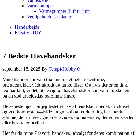
Vandskade
Varmepumpe
Varmepumper (luft-til-luft)
Vedligeholdelsesplaner
Håndarbejde
Kreativ / DIY
7 Bedste Havehandsker
september 15, 2025
By
Terapi-Hobby
0
Mine hænder har været igennem det hele: rosentorne,
brændenælder, vådt ukrudt og tunge fliser. Og hvis der er én ting,
jeg har lært, er det, at de rigtige havehandsker kan være forskellen
på en god arbejdsdag og ømme fingre.
De seneste uger har jeg testet et hav af handsker i bedet, drivhuset
og ved komposten—både i regn, sol og mudder. Jeg har mærket
sømme, der irriterer, greb der svigter, og materialer, der enten kvæler
eller beskytter perfekt.
Her får du mine 7 favorit-handsker, udvalgt for deres kombination af