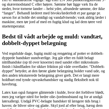
og skæremodstand C eller højere. Sømme bør ligge væk fra de
steder, hvor tornene lander – helst ydre, afrundede sømme, der ikke
“fanger”. Behandl læderet med bivoks/læderfedt et par gange pr.
sæson for at holde det smidigt og vandafvisende; vask aldrig læder i
maskine, men tør jord af med en fugtig klud og lad dem tørre ved
stuetemperatur.
Bedst til vådt arbejde og muld: vandtæt,
dobbelt-dyppet belægning
Ved regnfulde dage, fugtig muld og rengøring af potter er dobbelt-
dyppede handsker uundværlige. Jeg går efter en fuldt belagt
nitrilhandske (op til over knoerne) med sandet eller mikroskum-
finish i håndfladen for sikker friktion på våde overflader. “Dobbelt-
dyppet” betyder, at den første glatte belægning holder vand ude, og
den anden teksturerede belægning giver greb. Det er langt mere
holdbart end tynde opvaskehandsker og stadig fleksibelt nok til
havebrug.
Latex kan også fungere glimrende i kulde, hvor det forbliver blødt,
men jeg vælger nitril for bedre olie-/jordmodstand og for at undgå
latexallergi. Undgå PVC-belagte handsker til længere tids brug i
haven; de bliver stive og glatte. Skyl jord af efter brug, hæng dem