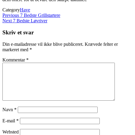
Category
Have
Indlægsnavigation
Previous
Previous
7 Bedste Grillstartere
Post
Next
Next
7 Bedste Løvriver
Post
Skriv et svar
Din e-mailadresse vil ikke blive publiceret.
Krævede felter er
markeret med
*
Kommentar
*
Navn
*
E-mail
*
Websted