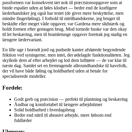
passformen var konsekvent tæt nok til præcisionsopgaver som at
binde espalier uden at føles klodset — bedre end de kraftigere
læderhandsker jeg også har testet (de giver mere beskyttelse, men
mindre fingerføling). I forhold til nitrilhandskerne, jeg bruger til
beskidte eller meget våde opgaver, var Gardena mere slidstærk og
holdt formen efter gentagen brug. Mod tornede buske var den okay
til let beskæring, men til bramletunge opgaver foretrak jeg stadig en
længere lædervariant.
En lille uge i brændt jord og pudsede kanter afslørede begyndende
friktion ved syningerne, men intet, der ødelagde funktionaliteten. Jeg
skyllede dem af efter arbejdet og lod dem lufttørre — de var klar til
næste dag. Samlet set en fremragende allroundhandske til havefolk,
der vil have både føling og holdbarhed uden at betale for
specialiserede modeller.
Fordele:
Godt greb og præcision — perfekt til plantning og beskæring
Åndbar og komfortabel til længere arbejdstimer
Solid holdbarhed i hverdagsbrug
Bedre end nitril til abrasivt arbejde, mere følsom end
fuldlæder
Ulemper: