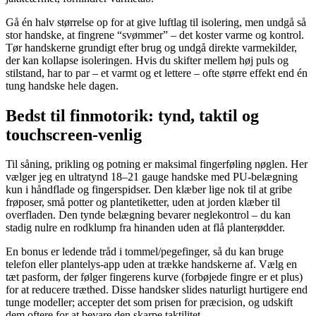
Gå én halv størrelse op for at give luftlag til isolering, men undgå så
stor handske, at fingrene “svømmer” – det koster varme og kontrol.
Tør handskerne grundigt efter brug og undgå direkte varmekilder,
der kan kollapse isoleringen. Hvis du skifter mellem høj puls og
stilstand, har to par – et varmt og et lettere – ofte større effekt end én
tung handske hele dagen.
Bedst til finmotorik: tynd, taktil og
touchscreen-venlig
Til såning, prikling og potning er maksimal fingerføling nøglen. Her
vælger jeg en ultratynd 18–21 gauge handske med PU-belægning
kun i håndflade og fingerspidser. Den klæber lige nok til at gribe
frøposer, små potter og plantetiketter, uden at jorden klæber til
overfladen. Den tynde belægning bevarer neglekontrol – du kan
stadig nulre en rodklump fra hinanden uden at flå planterødder.
En bonus er ledende tråd i tommel/pegefinger, så du kan bruge
telefon eller plantelys-app uden at trække handskerne af. Vælg en
tæt pasform, der følger fingerens kurve (forbøjede fingre er et plus)
for at reducere træthed. Disse handsker slides naturligt hurtigere end
tunge modeller; accepter det som prisen for præcision, og udskift
dem oftere for at bevare den skarpe taktilitet.