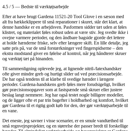
4.5 / 5 — Bedste til værktøjsarbejde
Efter at have brugt Gardena 11521-20 Tool Glove i en sæson med
alt fra hækkeklippere til små reparationer i skuret, står det klart, at
denne handske er en arbejdsven. Pasformen sidder tæt uden at føles
klistret, og materialet føles robust uden at være stiv. Jeg svedte ikke i
ovejne varmere perioder, og den åndbare bagside gjorde det lettere
at holde hænderne friske, selv efter længere skift. En lille detalje, jeg
satte pris på, var de små forstærkninger ved fingerspidserne – den
ekstra modstand giver en følelse af kontrol, når jeg håndterer skruer
og værktøj tæt på hinanden.
Til sammenligning oplevede jeg, at lignende nitril-/latexhandsker
ofte giver mindre greb og hurtigt slider ud ved præcisionsarbejde.
De har også tendens til at klæbe til svedige hænder i længere
perioder. Gardena-handskens greb føles mere forudsigeligt, hvilket
gør præcisionsopgaver som at fastspænde små skruer eller justere
beslag langt nemmere. Jeg har også testet nogle billigere modeller,
og de ligger ofte et par trin bagefter i holdbarhed og komfort, hvilket
gør Gardena til et rigtig godt køb for den, der gør værktøjsarbejde til
en vane.
Det eneste, jeg savner i visse scenarier, er en smule vandtæthed til
små regnvejrsprojekter, og en størrelse der passer bredt til forskellige