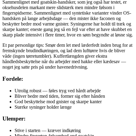
Sammenlignet med goatskin-handsker, som jeg også har testet, er
oksehusdelen markant mere slidstærk men mindre følsom i
fingerspidserne. Sammenlignet med syntetiske varianter vinder OS-
handsken på lange arbejdsdage — den mister ikke faconen og
beskytter bedre mod varme gnister. Syningerne har holdt til træk og
skarpe kanter; eneste gang jeg så en fejl var efter at have skubbet en
skarp plade intensivt i flere timer, hvor en søm begyndte at løsne sig.
Et par personlige tips: Smør dem let med læderfedt inden brug for at
fremskynde brudindkøringen, og lad dem lufttørre hvis de bliver
våde (ingen tørretumbler). Kuffertlængden giver ekstra
håndledsbeskyttelse når du arbejder med hakke eller kædesav —
noget jeg satte pris på under havenedrivning.
Fordele:
Utrolig robust — føles tryg ved hårdt arbejde
Bliver bedre med tiden, former sig efter hånden
God beskyttelse mod gnister og skarpe kanter
Stærke syninger holder længe
Ulemper:
Stive i starten — kræver indkøring
Mindre fingertop-følsomhed end goatskin