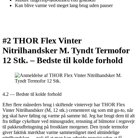
Kan blive varme ved meget lang brug uden pauser
#2 THOR Flex Vinter
Nitrilhandsker M. Tyndt Termofor
12 Stk. –
Bedste til kolde forhold
4.2 — Bedste til kolde forhold
Efter flere måneders brug i skiftende vintervejr har THOR Flex
Vinter Nitrilhandsker (M, 12 stk.) cementeret sig som mit go-to, når
jeg skal have føling og varme på samme tid. Jeg har brugt dem til alt
fra tidlige cykelture ved minusgrader, rensning af bilmotor i regnvejr
til pakkeudbringning på frostklare morgener. Den tynde termofor
giver faktisk mærkbar varme sammenlignet med almindelige
nitrilhandsker — nok til at man kan arbejde præcist uden at få