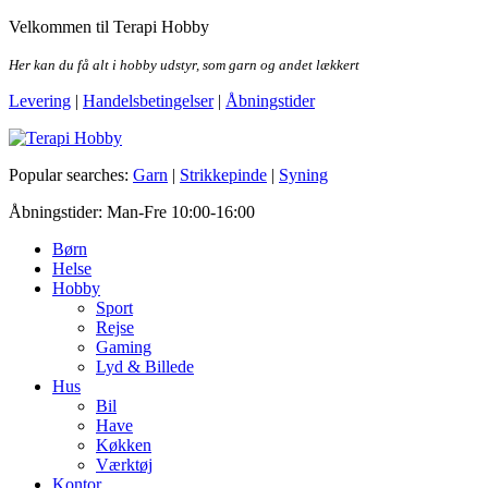
Skip
Velkommen til Terapi Hobby
to
the
Her kan du få alt i hobby udstyr, som garn og andet lækkert
content
Levering
|
Handelsbetingelser
|
Åbningstider
Terapi Hobby
Popular searches:
Garn
|
Strikkepinde
|
Syning
Åbningstider: Man-Fre 10:00-16:00
Børn
Helse
Hobby
Sport
Rejse
Gaming
Lyd & Billede
Hus
Bil
Have
Køkken
Værktøj
Kontor