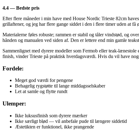
4.4 — Bedste pris
Efter flere måneder i min have med House Nordic Trieste 82cm havestol
grillaftener, og jeg har flere gange siddet i den i flere timer uden at 
Materialerne føles robuste; rammen er stabil og tåler vindstød, og ove
hånden og manualen ved siden af. Den er lettere end min gamle teakstol
Sammenlignet med dyrere modeller som Fermob eller teak-lænestole er T
finish, vinder Trieste på praktisk hverdagsværdi. Hvis du vil have noge
Fordele:
Meget god værdi for pengene
Behagelig rygstøtte til lange middagsselskaber
Let at samle og flytte rundt
Ulemper:
Ikke luksusfinish som dyrere mærker
Ikke særligt blød — vil anbefale pude til længere siddetid
Æstetikten er funktionel, ikke prangende