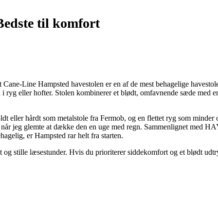
Bedste til komfort
 at Cane-Line Hampsted havestolen er en af de mest behagelige havestole
d i ryg eller hofter. Stolen kombinerer et blødt, omfavnende sæde med e
koldt eller hårdt som metalstole fra Fermob, og en flettet ryg som mind
elv når jeg glemte at dække den en uge med regn. Sammenlignet med HAY
agelig, er Hampsted rar helt fra starten.
g stille læsestunder. Hvis du prioriterer siddekomfort og et blødt udtr