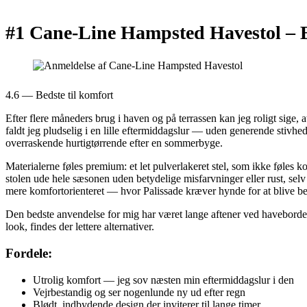
#1 Cane-Line Hampsted Havestol –
4.6 — Bedste til komfort
Efter flere måneders brug i haven og på terrassen kan jeg roligt sige,
faldt jeg pludselig i en lille eftermiddagslur — uden generende stivhe
overraskende hurtigtørrende efter en sommerbyge.
Materialerne føles premium: et let pulverlakeret stel, som ikke føles 
stolen ude hele sæsonen uden betydelige misfarvninger eller rust, s
mere komfortorienteret — hvor Palissade kræver hynde for at blive beh
Den bedste anvendelse for mig har været lange aftener ved havebordet o
look, findes der lettere alternativer.
Fordele:
Utrolig komfort — jeg sov næsten min eftermiddagslur i den
Vejrbestandig og ser nogenlunde ny ud efter regn
Blødt, indbydende design der inviterer til lange timer