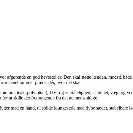
, hvor afgørende en god havestol er: Den skal støtte lænden, modstå b
m armlænet rammer præcis dér, hvor det skal.
inium, teak, polyrattan), UV- og vejrtålelighed, stabilitet, vægt og v
r for at skille det fremragende fra det gennemsnitlige.
 flytter med én hånd, til solide loungestole med dybe sæder, stabelbare lø