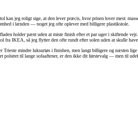
 kan jeg roligt sige, at den lever præcis, hvor prisen lover mest: mass
få ømhed i lænden — noget jeg ofte oplever med billigere plastikstole.
rfladen holder pænt uden at miste finish efter et par uger i skiftende v
 fra IKEA, så jeg flytter den ofte rundt efter solen uden at skulle have
rieste mindre luksuriøs i finishen, men langt billigere og næsten lige
t polstret til lange sofaaftener, er den ikke dit førstevalg — men til ud