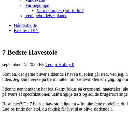
Vandskade
Varmepumpe
Varmepumper (luft-til-luft)
Vedligeholdelsesplaner
Håndarbejde
Kreativ / DIY
7 Bedste Havestole
september 15, 2025
By
Terapi-Hobby
0
Som en, der gerne bliver siddende i haven til solen går ned, ved jeg
tiden. Jeg kan mærke på tre minutter, om sædevinklen er rigtig, og o
I denne gennemgang har jeg skarpt fokus på ergonomi, materialer (alum
på tværs af specifikationer, uafhængige tests og solide brugererfaringe
Resultatet? De 7 bedste havestole lige nu – fra ultralette modeller, du
Lad os finde den stol, du faktisk får lyst til at blive siddende i.