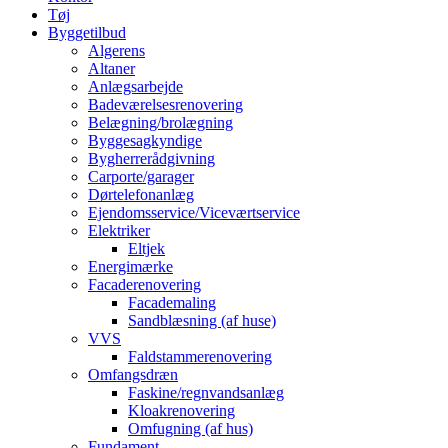
Tøj
Byggetilbud
Algerens
Altaner
Anlægsarbejde
Badeværelsesrenovering
Belægning/brolægning
Byggesagkyndige
Bygherrerådgivning
Carporte/garager
Dørtelefonanlæg
Ejendomsservice/Viceværtservice
Elektriker
Eltjek
Energimærke
Facaderenovering
Facademaling
Sandblæsning (af huse)
VVS
Faldstammerenovering
Omfangsdræn
Faskine/regnvandsanlæg
Kloakrenovering
Omfugning (af hus)
Fundament