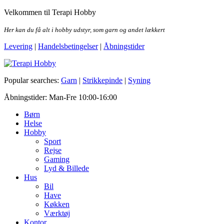
Skip
Velkommen til Terapi Hobby
to
the
Her kan du få alt i hobby udstyr, som garn og andet lækkert
content
Levering
|
Handelsbetingelser
|
Åbningstider
Terapi Hobby
Popular searches:
Garn
|
Strikkepinde
|
Syning
Åbningstider: Man-Fre 10:00-16:00
Børn
Helse
Hobby
Sport
Rejse
Gaming
Lyd & Billede
Hus
Bil
Have
Køkken
Værktøj
Kontor