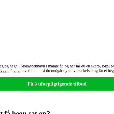
g og hegn i Storkøbenhavn i mange år, og her får du en skarp, lokal pr
rygge, faglige overblik — så du undgår dyre overraskelser og får et heg
Få 3 uforpligtigende tilbud
t få hegn sat op?