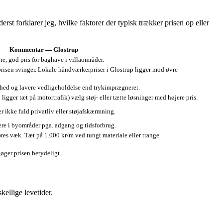
st forklarer jeg, hvilke faktorer der typisk trækker prisen op eller
Kommentar — Glostrup
e, god pris for baghave i villaområder.
prisen svinger. Lokale håndværkerpriser i Glostrup ligger mod øvre
hed og lavere vedligeholdelse end trykimprægneret.
ligger tæt på motortrafik) vælg støj- eller tætte løsninger med højere pris.
r ikke fuld privatliv eller støjafskærmning.
ere i byområder pga. adgang og tidsforbrug.
øres væk. Tæt på 1.000 kr/m ved tungt materiale eller trange
øger prisen betydeligt.
ellige levetider.