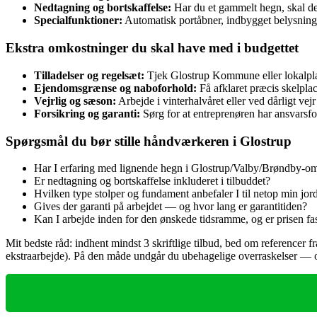
Nedtagning og bortskaffelse:
Har du et gammelt hegn, skal det
Specialfunktioner:
Automatisk portåbner, indbygget belysning 
Ekstra omkostninger du skal have med i budgettet
Tilladelser og regelsæt:
Tjek Glostrup Kommune eller lokalplan
Ejendomsgrænse og naboforhold:
Få afklaret præcis skelplac
Vejrlig og sæson:
Arbejde i vinterhalvåret eller ved dårligt vej
Forsikring og garanti:
Sørg for at entreprenøren har ansvarsfor
Spørgsmål du bør stille håndværkeren i Glostrup
Har I erfaring med lignende hegn i Glostrup/Valby/Brøndby-o
Er nedtagning og bortskaffelse inkluderet i tilbuddet?
Hvilken type stolper og fundament anbefaler I til netop min jo
Gives der garanti på arbejdet — og hvor lang er garantitiden?
Kan I arbejde inden for den ønskede tidsramme, og er prisen fas
Mit bedste råd: indhent mindst 3 skriftlige tilbud, bed om referencer fr
ekstraarbejde). På den måde undgår du ubehagelige overraskelser — og