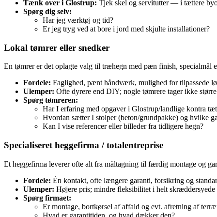
Tænk over i Glostrup:
Tjek skel og servitutter — i tættere by
Spørg dig selv:
Har jeg værktøj og tid?
Er jeg tryg ved at bore i jord med skjulte installationer?
Lokal tømrer eller snedker
En tømrer er det oplagte valg til træhegn med pæn finish, specialmål el
Fordele:
Faglighed, pænt håndværk, mulighed for tilpassede lø
Ulemper:
Ofte dyrere end DIY; nogle tømrere tager ikke større
Spørg tømreren:
Har I erfaring med opgaver i Glostrup/landlige kontra tæ
Hvordan sætter I stolper (beton/grundpakke) og hvilke gar
Kan I vise referencer eller billeder fra tidligere hegn?
Specialiseret heggefirma / totalentreprise
Et heggefirma leverer ofte alt fra måltagning til færdig montage og ga
Fordele:
Én kontakt, ofte længere garanti, forsikring og stand
Ulemper:
Højere pris; mindre fleksibilitet i helt skræddersyed
Spørg firmaet:
Er montage, bortkørsel af affald og evt. afretning af terr
Hvad er garantitiden, og hvad dækker den?