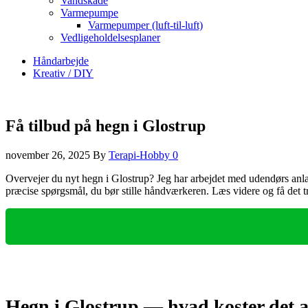
Vandskade
Varmepumpe
Varmepumper (luft-til-luft)
Vedligeholdelsesplaner
Håndarbejde
Kreativ / DIY
Få tilbud på hegn i Glostrup
november 26, 2025
By
Terapi-Hobby
0
Overvejer du nyt hegn i Glostrup? Jeg har arbejdet med udendørs anlæ
præcise spørgsmål, du bør stille håndværkeren. Læs videre og få det t
Hegn i Glostrup — hvad koster det a