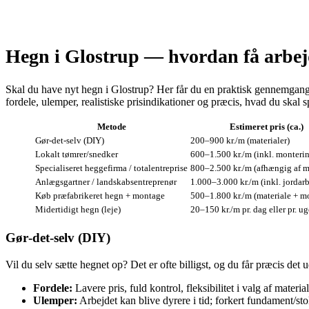
Hegn i Glostrup — hvordan få arbejd
Skal du have nyt hegn i Glostrup? Her får du en praktisk gennemgang a
fordele, ulemper, realistiske prisindikationer og præcis, hvad du ska
Metode
Estimeret pris (ca.)
Gør‑det‑selv (DIY)
200–900 kr./m (materialer)
Lokalt tømrer/snedker
600–1.500 kr./m (inkl. monteri
Specialiseret heggefirma / totalentreprise
800–2.500 kr./m (afhængig af ma
Anlægsgartner / landskabsentreprenør
1.000–3.000 kr./m (inkl. jordar
Køb præfabrikeret hegn + montage
500–1.800 kr./m (materiale + m
Midertidigt hegn (leje)
20–150 kr./m pr. dag eller pr. ug
Gør‑det‑selv (DIY)
Vil du selv sætte hegnet op? Det er ofte billigst, og du får præcis det
Fordele:
Lavere pris, fuld kontrol, fleksibilitet i valg af material
Ulemper:
Arbejdet kan blive dyrere i tid; forkert fundament/st