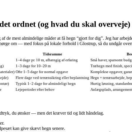
et ordnet (og hvad du skal overveje)
f de mest almindelige måder at få hegn “gjort for dig”. Jeg har arbejd
l spørge om — med fokus på lokale forhold i Glostrup, så du undgår overr
Tidsramme
Bed
1–4 dage pr. 10 m, afhængig af erfaring
Små haver, sparsomt budge
ng)
1–3 dage for 10–20 m
Træhegn med finish, speci
terialer)
Ofte 1–5 dage for normal opgave
Komplekse opgaver, garant
bejde)
Flere dage ved terrænsikring eller beplantning
Hegn + terrænarbejde, be
ontør)
Typisk 1–2 dage for almindeligt hegn
Hurtig løsning, standardm
e
Lejeperioder efter behov
Anlægsplads, arrangement
 udtryk, du ønsker — men det kræver tid og lidt håndelag.
er.
olpesæt kan give skævt hegn senere.