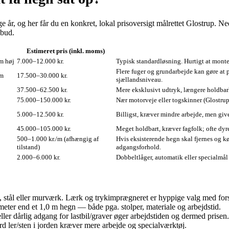
, og her får du en konkret, lokal prisoversigt målrettet Glostrup. Neder
lbud.
Estimeret pris (inkl. moms)
m høj
7.000–12.000 kr.
Typisk standardløsning. Hurtigt at monter
Flere fuger og grundarbejde kan gøre at 
 m
17.500–30.000 kr.
sjællandsniveau.
37.500–62.500 kr.
Mere eksklusivt udtryk, længere holdbar
75.000–150.000 kr.
Nær motorveje eller togskinner (Glostrup 
5.000–12.500 kr.
Billigst, kræver mindre arbejde, men give
45.000–105.000 kr.
Meget holdbart, kræver fagfolk; ofte dyr
500–1.000 kr./m (afhængig af
Hvis eksisterende hegn skal fjernes og k
tilstand)
adgangsforhold.
2.000–6.000 kr.
Dobbeltlåger, automatik eller specialmål 
 stål eller murværk. Lærk og trykimprægneret er hyppige valg med forsk
eter end et 1,0 m hegn — både pga. stolper, materiale og arbejdstid.
er dårlig adgang for lastbil/graver øger arbejdstiden og dermed prisen.
d ler/sten i jorden kræver mere arbejde og specialværktøj.