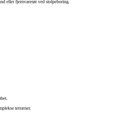
d eller fjernvarerør ved stolpeboring.
øbet.
mplekse terræner.