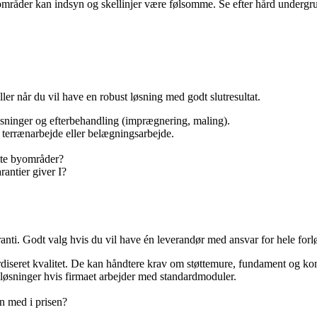
områder kan indsyn og skellinjer være følsomme. Se efter hård undergrun
ler når du vil have en robust løsning med godt slutresultat.
sninger og efterbehandling (imprægnering, maling).
 terrænarbejde eller belægningsarbejde.
tte byområder?
antier giver I?
ranti. Godt valg hvis du vil have én leverandør med ansvar for hele forl
ardiseret kvalitet. De kan håndtere krav om støttemure, fundament og ko
e løsninger hvis firmaet arbejder med standardmoduler.
æn med i prisen?