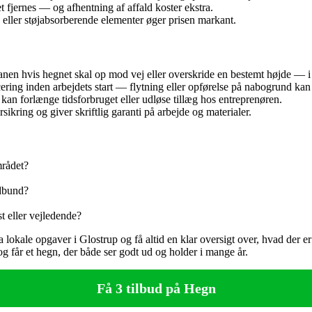
 fjernes — og afhentning af affald koster ekstra.
eller støjabsorberende elementer øger prisen markant.
en hvis hegnet skal op mod vej eller overskride en bestemt højde — i v
ering inden arbejdets start — flytning eller opførelse på nabogrund kan
r kan forlænge tidsforbruget eller udløse tillæg hos entreprenøren.
sikring og giver skriftlig garanti på arbejde og materialer.
mrådet?
rdbund?
t eller vejledende?
a lokale opgaver i Glostrup og få altid en klar oversigt over, hvad der er
 får et hegn, der både ser godt ud og holder i mange år.
Få 3 tilbud på Hegn