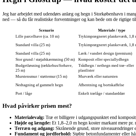
Jeg har arbejdet med udendørs anlæg og hegn i Storkøbenhavn i mange år
ned — så du får realistiske forventninger og kan bede om de rigtige ti
Scenario
Materiale / type
Lille parcelhave (ca. 10 m)
Trykimprægneret plankeværk, 1,8 
Standard villa (25 m)
Trykimprægneret plankeværk, 1,8
Standard villa (25 m)
Lærk / vandret design (premium)
Stor grund / støjafskærmning (50 m)
Komposit eller speciallydhegn
Budgetløsning (rækkehus/forhave,
Trådhegn / nethegn med træ- eller
25 m)
plastlister
Murstensmur / støttemur (15 m)
Murværk eller natursten
Nedtagning af gammelt hegn
Afhentning og bortskaffelse
Port / låge
Enkelt trælåge / standarddør
Hvad påvirker prisen mest?
Materialevalg:
Træ er billigere i udgangspunktet end komposit,
Højde og længde:
Et 1,8–2,0 m hegn koster markant mere pr. m
Terræn og adgang:
Skrånende grund, store niveauændringer ell
Fundament og jordforhold:
Støbte betonfundamenter eller hår