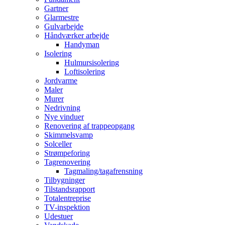
Gartner
Glarmestre
Gulvarbejde
Håndværker arbejde
Handyman
Isolering
Hulmursisolering
Loftisolering
Jordvarme
Maler
Murer
Nedrivning
Nye vinduer
Renovering af trappeopgang
Skimmelsvamp
Solceller
Strømpeforing
Tagrenovering
Tagmaling/tagafrensning
Tilbygninger
Tilstandsrapport
Totalentreprise
TV-inspektion
Udestuer