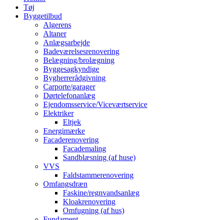
Tøj
Byggetilbud
Algerens
Altaner
Anlægsarbejde
Badeværelsesrenovering
Belægning/brolægning
Byggesagkyndige
Bygherrerådgivning
Carporte/garager
Dørtelefonanlæg
Ejendomsservice/Viceværtservice
Elektriker
Eltjek
Energimærke
Facaderenovering
Facademaling
Sandblæsning (af huse)
VVS
Faldstammerenovering
Omfangsdræn
Faskine/regnvandsanlæg
Kloakrenovering
Omfugning (af hus)
Fundament