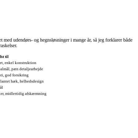
et med udendørs- og hegnsløsninger i mange år, så jeg forklarer både
askelser.
st til
t, enkel konstruktion
almål, pæn detaljearbejde
i, god forsikring
plantet hæk, helhedsdesign
ål
er, midlertidig afskærmning