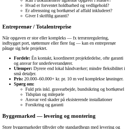
Kan I dokumentere lignende opgaver i Haslev?
Hvad er forventet holdbarhed og vedligehold?
Er afrensning og bortkørsel af affald inkluderet?
Giver I skriftlig garanti?
Entreprenør / Totalentreprise
Når opgaven er stor eller kompleks — fx terrænregulering,
indbygget port, støttemure eller flere fag — kan en entreprenør
påtage sig hele projektet.
Fordele:
Én kontakt, koordineret projektledelse, ofte garanti
og ansvar for underleverandører.
Ulemper:
Dyrere end lokal håndværker; mindre fleksibilitet i
små detaljer.
Pris:
20.000–60.000+ kr. pr. 10 m ved komplekse løsninger.
Spørg om:
Fuld pris inkl. gravearbejde, bundsikring og bortkørsel
Tidsplan og milepæle
Ansvar ved skader på eksisterende installationer
Forsikring og garanti
Byggemarked — levering og montering
Store byggemarkeder tilbyder ofte standardhegn med levering og