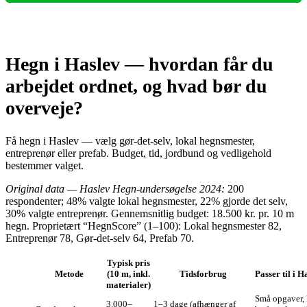
Hegn i Haslev — hvordan får du
arbejdet ordnet, og hvad bør du
overveje?
Få hegn i Haslev — vælg gør‑det‑selv, lokal hegnsmester,
entreprenør eller prefab. Budget, tid, jordbund og vedligehold
bestemmer valget.
Original data — Haslev Hegn‑undersøgelse 2024:
200
respondenter; 48% valgte lokal hegnsmester, 22% gjorde det selv,
30% valgte entreprenør. Gennemsnitlig budget: 18.500 kr. pr. 10 m
hegn. Proprietært “HegnScore” (1–100): Lokal hegnsmester 82,
Entreprenør 78, Gør‑det‑selv 64, Prefab 70.
Typisk pris
Metode
(10 m, inkl.
Tidsforbrug
Passer til i H
materialer)
Små opgaver, 
3.000–
1–3 dage (afhænger af