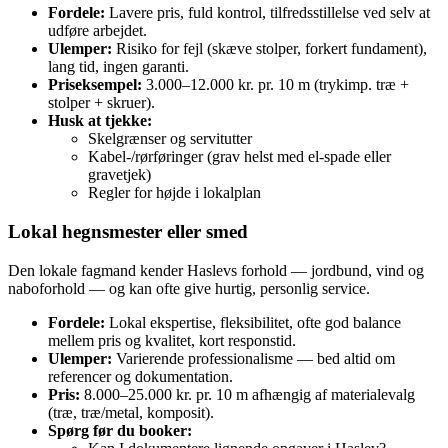
Fordele:
Lavere pris, fuld kontrol, tilfredsstillelse ved selv at
udføre arbejdet.
Ulemper:
Risiko for fejl (skæve stolper, forkert fundament),
lang tid, ingen garanti.
Priseksempel:
3.000–12.000 kr. pr. 10 m (trykimp. træ +
stolper + skruer).
Husk at tjekke:
Skelgrænser og servitutter
Kabel-/rørføringer (grav helst med el‑spade eller
gravetjek)
Regler for højde i lokalplan
Lokal hegnsmester eller smed
Den lokale fagmand kender Haslevs forhold — jordbund, vind og
naboforhold — og kan ofte give hurtig, personlig service.
Fordele:
Lokal ekspertise, fleksibilitet, ofte god balance
mellem pris og kvalitet, kort responstid.
Ulemper:
Varierende professionalisme — bed altid om
referencer og dokumentation.
Pris:
8.000–25.000 kr. pr. 10 m afhængig af materialevalg
(træ, træ/metal, komposit).
Spørg før du booker: