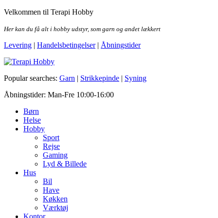
Skip
Velkommen til Terapi Hobby
to
the
Her kan du få alt i hobby udstyr, som garn og andet lækkert
content
Levering
|
Handelsbetingelser
|
Åbningstider
Terapi Hobby
Popular searches:
Garn
|
Strikkepinde
|
Syning
Åbningstider: Man-Fre 10:00-16:00
Børn
Helse
Hobby
Sport
Rejse
Gaming
Lyd & Billede
Hus
Bil
Have
Køkken
Værktøj
Kontor