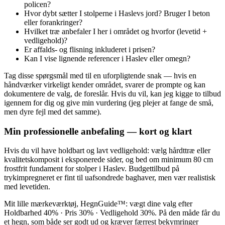
policen?
Hvor dybt sætter I stolperne i Haslevs jord? Bruger I beton
eller forankringer?
Hvilket træ anbefaler I her i området og hvorfor (levetid +
vedligehold)?
Er affalds- og flisning inkluderet i prisen?
Kan I vise lignende referencer i Haslev eller omegn?
Tag disse spørgsmål med til en uforpligtende snak — hvis en
håndværker virkeligt kender området, svarer de prompte og kan
dokumentere de valg, de foreslår. Hvis du vil, kan jeg kigge to tilbud
igennem for dig og give min vurdering (jeg plejer at fange de små,
men dyre fejl med det samme).
Min professionelle anbefaling — kort og klart
Hvis du vil have holdbart og lavt vedligehold: vælg hårdttræ eller
kvalitetskomposit i eksponerede sider, og bed om minimum 80 cm
frostfrit fundament for stolper i Haslev. Budgettilbud på
trykimpregneret er fint til uafsondrede baghaver, men vær realistisk
med levetiden.
Mit lille mærkeværktøj, HegnGuide™: vægt dine valg efter
Holdbarhed 40% · Pris 30% · Vedligehold 30%. På den måde får du
et hegn, som både ser godt ud og kræver færrest bekymringer