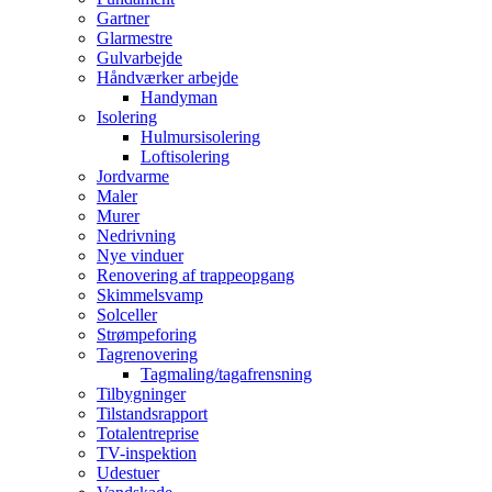
Gartner
Glarmestre
Gulvarbejde
Håndværker arbejde
Handyman
Isolering
Hulmursisolering
Loftisolering
Jordvarme
Maler
Murer
Nedrivning
Nye vinduer
Renovering af trappeopgang
Skimmelsvamp
Solceller
Strømpeforing
Tagrenovering
Tagmaling/tagafrensning
Tilbygninger
Tilstandsrapport
Totalentreprise
TV-inspektion
Udestuer