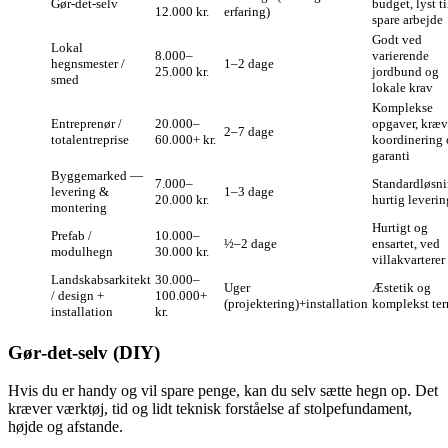
Gør‑det‑selv
budget, lyst ti
12.000 kr.
erfaring)
spare arbejde
Godt ved
Lokal
8.000–
varierende
hegnsmester /
1–2 dage
25.000 kr.
jordbund og
smed
lokale krav
Komplekse
Entreprenør /
20.000–
opgaver, kræv
2–7 dage
totalentreprise
60.000+ kr.
koordinering
garanti
Byggemarked —
7.000–
Standardløsni
levering &
1–3 dage
20.000 kr.
hurtig leverin
montering
Hurtigt og
Prefab /
10.000–
½–2 dage
ensartet, ved
modulhegn
30.000 kr.
villakvarterer
Landskabsarkitekt
30.000–
Uger
Æstetik og
/ design +
100.000+
(projektering)+installation
komplekst te
installation
kr.
Gør‑det‑selv (DIY)
Hvis du er handy og vil spare penge, kan du selv sætte hegn op. Det
kræver værktøj, tid og lidt teknisk forståelse af stolpefundament,
højde og afstande.