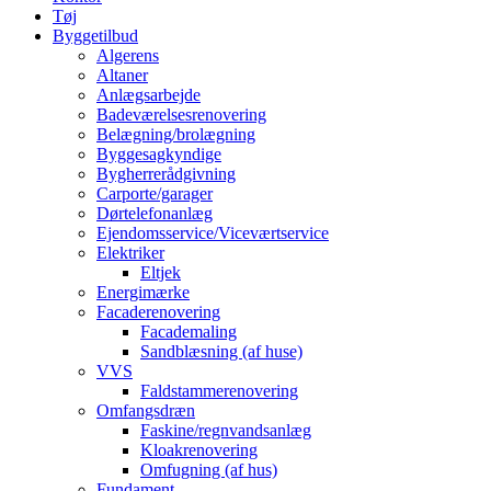
Tøj
Byggetilbud
Algerens
Altaner
Anlægsarbejde
Badeværelsesrenovering
Belægning/brolægning
Byggesagkyndige
Bygherrerådgivning
Carporte/garager
Dørtelefonanlæg
Ejendomsservice/Viceværtservice
Elektriker
Eltjek
Energimærke
Facaderenovering
Facademaling
Sandblæsning (af huse)
VVS
Faldstammerenovering
Omfangsdræn
Faskine/regnvandsanlæg
Kloakrenovering
Omfugning (af hus)
Fundament