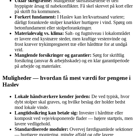
Uklar skelgrænse:
Manglende skelfastsættelse er den
hyppigste årsag til nabekonflikter. Få skel skrevet på kort eller
på skrift fra kommunen.
Forkert fundament:
I Haslev kan ler/kvartssand variere;
dårligt forankrede stolper knækker hurtigere i vind. Spørg om
betonfundament eller stolpeforankringer.
Materialevalg vs. klima:
Salt- og fugtniveau i lokalområdet
er lavere end kystnære steder, men kraftige vestenvinde og
frost kræver trykimpregneret træ eller hårdttræ for at undgå
vrid.
Manglende forsikringer og garantier:
Sørg for skriftlig
forsikring (ansvar & arbejdsskade) og en klar garantiperiode
på arbejde og materialer.
Muligheder — hvordan få mest værdi for pengene i
Haslev
Lokale håndværkere kender jorden:
De ved typisk, hvor
dybt stolper skal graves, og hvilke beslag der holder bedst
mod lokale vinde.
Langtidssikring kan betale sig:
Invester i hårdttræ eller
komposit ved veje/eksponerede flader — højere startpris, men
lavere vedligehold.
Standardiserede moduler:
Overvej færdigsamlede sektioner
— hurtigere montering, mindre affald og ofte lavere