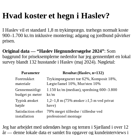
Hvad koster et hegn i Haslev?
I Haslev vil et standard 1,8 m trykimprægn. træhegn normalt koste
900–1.700 kr./m inklusive montering; adgang og jordbund påvirker
prisen.
Original data — “Haslev Hegnundersøgelse 2024”
: Som
baggrund for priseksemplerne nedenfor har jeg gennemført en lokal
survey blandt 132 husstande i Haslev (maj 2024). Nøgletal:
Parameter
Resultat (Haslev, n=132)
Foretrukket
Trykimprægneret træ 62%, Komposit 18%,
materiale
Lægte/lamel 10%, Mur/sten 10%
Gennemsnitligt
1.150 kr./m (median), spredning 600–3.800
budget pr. meter
kr./m
Typisk ønsket
1,2–1,8 m (75% ønsker ≥1,5 m ved privat
højde
have)
Satisfaction efter
79% meget tilfredse / tilfredse ved
installation
professionel montage
Jeg har arbejdet med udendørs hegn og terræn i Sjælland i over 12
år — denne lokale data er samlet fra opgaver og kundeinterviews i