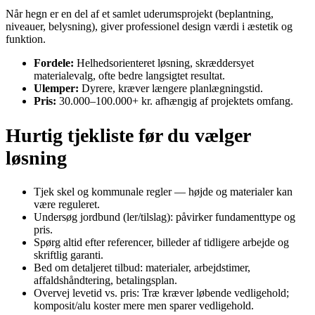
Når hegn er en del af et samlet uderumsprojekt (beplantning,
niveauer, belysning), giver professionel design værdi i æstetik og
funktion.
Fordele:
Helhedsorienteret løsning, skræddersyet
materialevalg, ofte bedre langsigtet resultat.
Ulemper:
Dyrere, kræver længere planlægningstid.
Pris:
30.000–100.000+ kr. afhængig af projektets omfang.
Hurtig tjekliste før du vælger
løsning
Tjek skel og kommunale regler — højde og materialer kan
være reguleret.
Undersøg jordbund (ler/tilslag): påvirker fundamenttype og
pris.
Spørg altid efter referencer, billeder af tidligere arbejde og
skriftlig garanti.
Bed om detaljeret tilbud: materialer, arbejdstimer,
affaldshåndtering, betalingsplan.
Overvej levetid vs. pris: Træ kræver løbende vedligehold;
komposit/alu koster mere men sparer vedligehold.