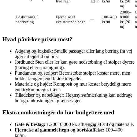
trådhegn
1,2 m
kr./m
kr. (50
m
m)
l
2.000–
O
Udskiftning /
Fjernelse af
100–400
8.000
n
—
nedrivning
eksisterende hegn
kr./m
kr. (20
n
m)
i
Hvad påvirker prisen mest?
Adgang og logistik: Smalle passager eller lang bæring fra vej
øger arbejdstid og pris.
Jordbund: Sten eller ler kan gøre nedstøbning af stolper dyrere
(boring eller sprængning).
Fundament og stolper: Betonstøbte stolper koster mere, men
holder længere end bløde træpæle.
Materiale og højde: Komposit og mur koster betydeligt mere
end trykimprægn. træet.
Tilladelser og nabeklager: Hegnsyn/afmærkning kan uddrage
tid og omkostninger i grænsesager.
Ekstra omkostninger du bør budgettere med
Gate & beslag:
1.200–6.000 kr. afhængig af stil og materiale.
Fjernelse af gammelt hegn og bortskaffelse:
100–400
kr./m.