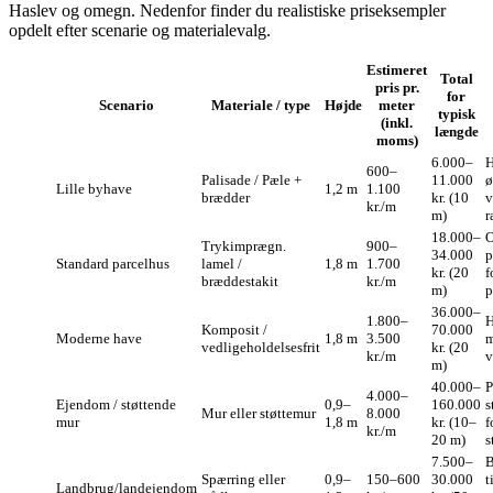
Haslev og omegn. Nedenfor finder du realistiske priseksempler
opdelt efter scenarie og materialevalg.
Estimeret
Total
pris pr.
for
Scenario
Materiale / type
Højde
meter
typisk
(inkl.
længde
moms)
6.000–
H
600–
Palisade / Pæle +
11.000
ø
Lille byhave
1,2 m
1.100
brædder
kr. (10
v
kr./m
m)
r
18.000–
O
Trykimprægn.
900–
34.000
p
Standard parcelhus
lamel /
1,8 m
1.700
kr. (20
f
bræddestakit
kr./m
m)
p
36.000–
1.800–
H
Komposit /
70.000
Moderne have
1,8 m
3.500
m
vedligeholdelsesfrit
kr. (20
kr./m
v
m)
40.000–
P
4.000–
Ejendom / støttende
0,9–
160.000
s
Mur eller støttemur
8.000
mur
1,8 m
kr. (10–
f
kr./m
20 m)
s
7.500–
B
Spærring eller
0,9–
150–600
30.000
t
Landbrug/landejendom