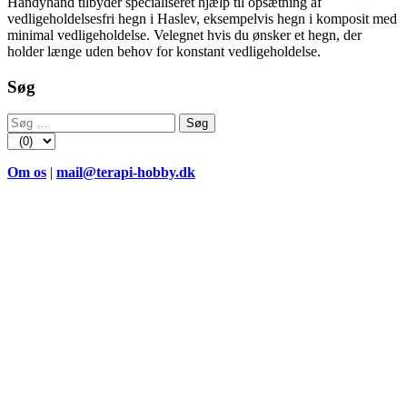
Handyhand tilbyder specialiseret hjælp til opsætning af
vedligeholdelsesfri hegn i Haslev, eksempelvis hegn i komposit med
minimal vedligeholdelse. Velegnet hvis du ønsker et hegn, der
holder længe uden behov for konstant vedligeholdelse.
Søg
Søg
efter:
Om os
|
mail@terapi-hobby.dk