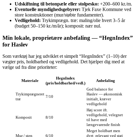
Udskiftning til betonpæle eller stolpesko:
+200–600 kr./m.
Eventuelle myndighedsgebyrer:
Tjek Faxe Kommune ved
store konstruktioner (mur/støbte fundamenter).
Vedligehold:
Trykimprægn. træ: maling/olie hvert 3–5 år
(budget 50–150 kr./m/år); komposit: nær nul.
Min lokale, proprietære anbefaling — “HegnIndex”
for Haslev
Som værktøj har jeg udviklet et simpelt “HegnIndex” (1–10) der
vægter pris, holdbarhed og vedligehold. Det hjælper dig med at
vælge ud fra dine prioriteter:
HegnIndex
Materiale
Anbefaling
(pris/holdbarhed/vedl.)
God balance for
Trykimprægneret
Haslev — økonomisk
7/10
træ
initialt, kræver
vedligehold
Høj score ift.
vedligehold, velegnet
Komposit
8/10
til have med
længevarende finish
Meget holdbart men
Mur / sten
6/10
dyrt; relevant ved støj