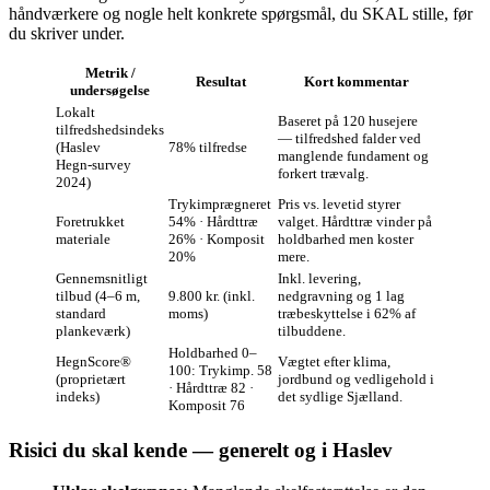
håndværkere og nogle helt konkrete spørgsmål, du SKAL stille, før
du skriver under.
Metrik /
Resultat
Kort kommentar
undersøgelse
Lokalt
Baseret på 120 husejere
tilfredshedsindeks
— tilfredshed falder ved
(Haslev
78% tilfredse
manglende fundament og
Hegn‑survey
forkert trævalg.
2024)
Trykimprægneret
Pris vs. levetid styrer
Foretrukket
54% · Hårdttræ
valget. Hårdttræ vinder på
materiale
26% · Komposit
holdbarhed men koster
20%
mere.
Gennemsnitligt
Inkl. levering,
tilbud (4–6 m,
9.800 kr. (inkl.
nedgravning og 1 lag
standard
moms)
træbeskyttelse i 62% af
plankeværk)
tilbuddene.
Holdbarhed 0–
HegnScore®
Vægtet efter klima,
100: Trykimp. 58
(proprietært
jordbund og vedligehold i
· Hårdttræ 82 ·
indeks)
det sydlige Sjælland.
Komposit 76
Risici du skal kende — generelt og i Haslev