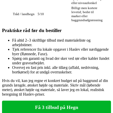
eller niveauforskel
Billigt men kortere
levetid; bedst til
Tråd / landhegn
5/10
marker eller
baggrundsafgrænsning
Praktiske råd før du bestiller
Få altid 2–3 skriftlige tilbud med materialeliste og
arbejdstimer.
Tjek referencer fra lokale opgaver i Haslev eller nærliggende
byer (Rønnede, Faxe).
Spørg om garanti og hvad der sker ved rør eller kabler fundet
under gravearbejdet.
Overvej en fast pris inkl. alle tillæg (affald, nedrivning,
bortkørsel) for at undgå overraskelser.
Hvis du vil, kan jeg regne et konkret budget ud på baggrund af din
grunds længde, ønsket højde og materiale. Skriv mål (løbende
meter), ønsket højde og materiale, så laver jeg en lokal, realistisk
beregning til Haslev-priser.
Få 3 tilbud på Hegn