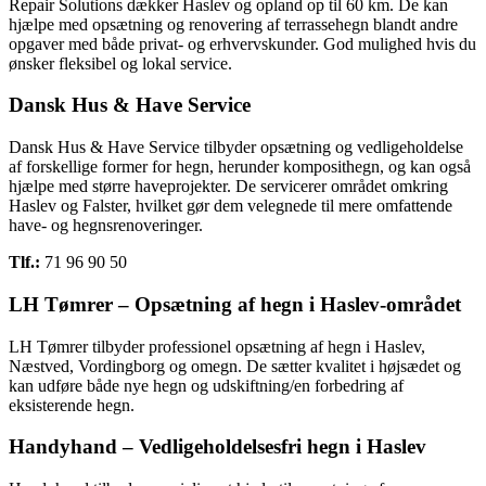
Repair Solutions dækker Haslev og opland op til 60 km. De kan
hjælpe med opsætning og renovering af terrassehegn blandt andre
opgaver med både privat- og erhvervskunder. God mulighed hvis du
ønsker fleksibel og lokal service.
Dansk Hus & Have Service
Dansk Hus & Have Service tilbyder opsætning og vedligeholdelse
af forskellige former for hegn, herunder komposithegn, og kan også
hjælpe med større haveprojekter. De servicerer området omkring
Haslev og Falster, hvilket gør dem velegnede til mere omfattende
have- og hegnsrenoveringer.
Tlf.:
71 96 90 50
LH Tømrer – Opsætning af hegn i Haslev-området
LH Tømrer tilbyder professionel opsætning af hegn i Haslev,
Næstved, Vordingborg og omegn. De sætter kvalitet i højsædet og
kan udføre både nye hegn og udskiftning/en forbedring af
eksisterende hegn.
Handyhand – Vedligeholdelsesfri hegn i Haslev