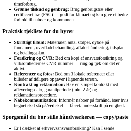
timeforbrug.
Grønne tilskud og genbrug:
Brug genbrugstræ eller
certificeret træ (FSC) — godt for klimaet og kan give et bedre
forhold til naboer og kommunen.
Praktisk tjekliste før du hyrer
Skriftligt tilbud:
Materialer, antal stolper, dybde på
fundament, overfladebehandling, affaldshåndtering, tidsplan
og betalingsplan.
Forsikring og CVR:
Bed om kopi af ansvarsforsikring og
virksomhedernes CVR‑nummer — ring og tjek om det er
aktivt.
Referencer og fotos:
Bed om 3 lokale referencer eller
billeder af tidligere opgaver i lignende terræn.
Kontrakt og reklamation:
Hav en simpel kontrakt med
afleveringsdato, garantiperiode (min. 2 år) og
reklamationsprocedure.
Nabekommunikation:
Informér naboer på forhånd, især hvis
hegnet skal stå på/ved skel — få evt. underskrift på enighed.
Spørgsmål du bør stille håndværkeren — copy/paste
Er I dækket af erhvervsansvarsforsikring? Kan I sende