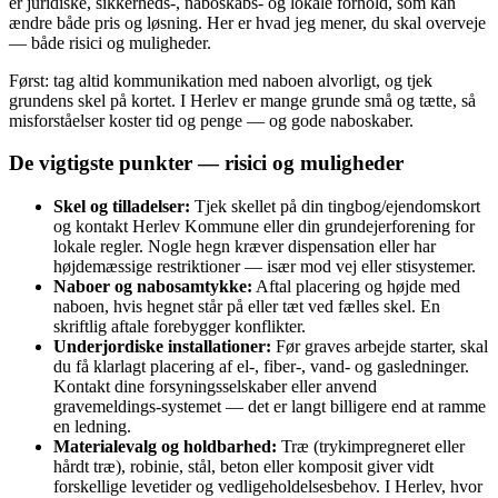
er juridiske, sikkerheds‑, naboskabs‑ og lokale forhold, som kan
ændre både pris og løsning. Her er hvad jeg mener, du skal overveje
— både risici og muligheder.
Først: tag altid kommunikation med naboen alvorligt, og tjek
grundens skel på kortet. I Herlev er mange grunde små og tætte, så
misforståelser koster tid og penge — og gode naboskaber.
De vigtigste punkter — risici og muligheder
Skel og tilladelser:
Tjek skellet på din tingbog/ejendomskort
og kontakt Herlev Kommune eller din grundejerforening for
lokale regler. Nogle hegn kræver dispensation eller har
højdemæssige restriktioner — især mod vej eller stisystemer.
Naboer og nabosamtykke:
Aftal placering og højde med
naboen, hvis hegnet står på eller tæt ved fælles skel. En
skriftlig aftale forebygger konflikter.
Underjordiske installationer:
Før graves arbejde starter, skal
du få klarlagt placering af el-, fiber-, vand‑ og gasledninger.
Kontakt dine forsyningsselskaber eller anvend
gravemeldings‑systemet — det er langt billigere end at ramme
en ledning.
Materialevalg og holdbarhed:
Træ (trykimpregneret eller
hårdt træ), robinie, stål, beton eller komposit giver vidt
forskellige levetider og vedligeholdelsesbehov. I Herlev, hvor