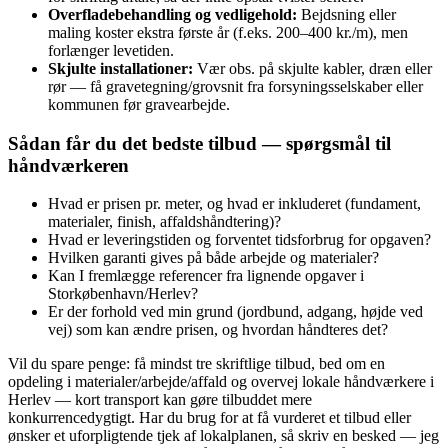
Overfladebehandling og vedligehold:
Bejdsning eller
maling koster ekstra første år (f.eks. 200–400 kr./m), men
forlænger levetiden.
Skjulte installationer:
Vær obs. på skjulte kabler, dræn eller
rør — få gravetegning/grovsnit fra forsyningsselskaber eller
kommunen før gravearbejde.
Sådan får du det bedste tilbud — spørgsmål til
håndværkeren
Hvad er prisen pr. meter, og hvad er inkluderet (fundament,
materialer, finish, affaldshåndtering)?
Hvad er leveringstiden og forventet tidsforbrug for opgaven?
Hvilken garanti gives på både arbejde og materialer?
Kan I fremlægge referencer fra lignende opgaver i
Storkøbenhavn/Herlev?
Er der forhold ved min grund (jordbund, adgang, højde ved
vej) som kan ændre prisen, og hvordan håndteres det?
Vil du spare penge: få mindst tre skriftlige tilbud, bed om en
opdeling i materialer/arbejde/affald og overvej lokale håndværkere i
Herlev — kort transport kan gøre tilbuddet mere
konkurrencedygtigt. Har du brug for at få vurderet et tilbud eller
ønsker et uforpligtende tjek af lokalplanen, så skriv en besked — jeg