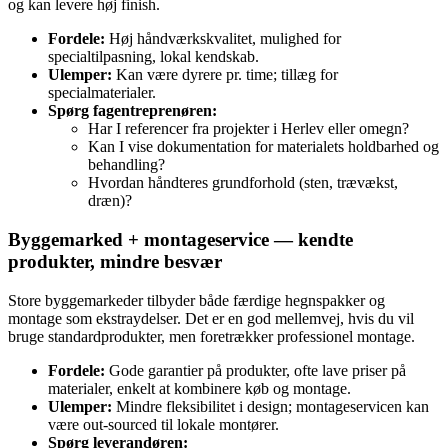
og kan levere høj finish.
Fordele:
Høj håndværkskvalitet, mulighed for
specialtilpasning, lokal kendskab.
Ulemper:
Kan være dyrere pr. time; tillæg for
specialmaterialer.
Spørg fagentreprenøren:
Har I referencer fra projekter i Herlev eller omegn?
Kan I vise dokumentation for materialets holdbarhed og
behandling?
Hvordan håndteres grundforhold (sten, trævækst,
dræn)?
Byggemarked + montageservice — kendte
produkter, mindre besvær
Store byggemarkeder tilbyder både færdige hegnspakker og
montage som ekstraydelser. Det er en god mellemvej, hvis du vil
bruge standardprodukter, men foretrækker professionel montage.
Fordele:
Gode garantier på produkter, ofte lave priser på
materialer, enkelt at kombinere køb og montage.
Ulemper:
Mindre fleksibilitet i design; montageservicen kan
være out-sourced til lokale montører.
Spørg leverandøren: