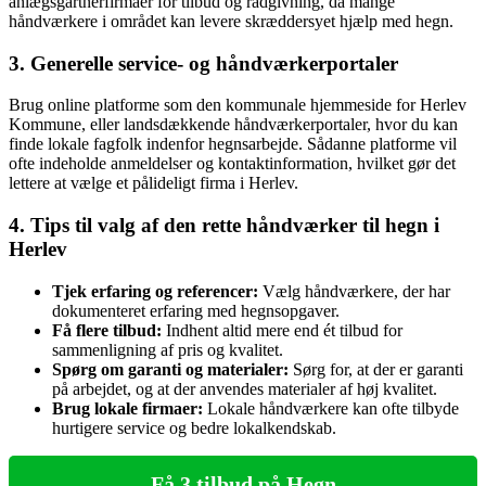
anlægsgartnerfirmaer for tilbud og rådgivning, da mange
håndværkere i området kan levere skræddersyet hjælp med hegn.
3. Generelle service- og håndværkerportaler
Brug online platforme som den kommunale hjemmeside for Herlev
Kommune, eller landsdækkende håndværkerportaler, hvor du kan
finde lokale fagfolk indenfor hegnsarbejde. Sådanne platforme vil
ofte indeholde anmeldelser og kontaktinformation, hvilket gør det
lettere at vælge et pålideligt firma i Herlev.
4. Tips til valg af den rette håndværker til hegn i
Herlev
Tjek erfaring og referencer:
Vælg håndværkere, der har
dokumenteret erfaring med hegnsopgaver.
Få flere tilbud:
Indhent altid mere end ét tilbud for
sammenligning af pris og kvalitet.
Spørg om garanti og materialer:
Sørg for, at der er garanti
på arbejdet, og at der anvendes materialer af høj kvalitet.
Brug lokale firmaer:
Lokale håndværkere kan ofte tilbyde
hurtigere service og bedre lokalkendskab.
Få 3 tilbud på Hegn