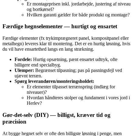
Er montageprisen inkl. jordarbejde, justering af niveau
og bortkørsel?
Hvilken garanti gælder for både produkt og montage?
Færdige hegnselementer — hurtigt og ensartet
Færdige elementer (fx trykimprægneret panel, kompositpanel eller
metalhegn) leveres klar til montering. Det er en hurtig løsning, hvis
du vil have ensartethed langs en lang strækning.
Fordele:
Hurtig opsætning, pænt ensartet udtryk, ofte
billigere end specialbyg.
Ulemper:
Begrænset tilpasning; pas på pasningsfejl ved
ujævnt terræn.
Spørg leverandøren/monteringsholdet:
Er elementer tilpasset terrænspring (indlæg for
niveauer)?
Hvordan håndteres stolper og fundament i vores jord i
Herlev?
Gør‑det‑selv (DIY) — billigst, kræver tid og
præcision
At bygge hegnet selv er ofte den billigste løsning i penge, men