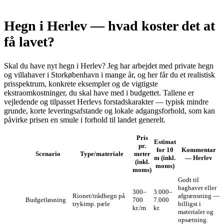
Hegn i Herlev — hvad koster det at
få lavet?
Skal du have nyt hegn i Herlev? Jeg har arbejdet med private hegn
og villahaver i Storkøbenhavn i mange år, og her får du et realistisk
prisspektrum, konkrete eksempler og de vigtigste
ekstraomkostninger, du skal have med i budgettet. Tallene er
vejledende og tilpasset Herlevs forstadskarakter — typisk mindre
grunde, korte leveringsafstande og lokale adgangsforhold, som kan
påvirke prisen en smule i forhold til landet generelt.
Pris
Estimat
pr.
for 10
Kommentar
Scenario
Type/materiale
meter
m (inkl.
— Herlev
(inkl.
moms)
moms)
Godt til
baghaver eller
300–
3.000–
Rionet/trådhegn på
afgrænsning —
Budgetløsning
700
7.000
trykimp. pæle
billigst i
kr./m
kr.
materialer og
opsætning.