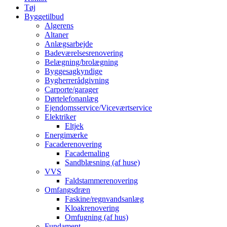
Tøj
Byggetilbud
Algerens
Altaner
Anlægsarbejde
Badeværelsesrenovering
Belægning/brolægning
Byggesagkyndige
Bygherrerådgivning
Carporte/garager
Dørtelefonanlæg
Ejendomsservice/Viceværtservice
Elektriker
Eltjek
Energimærke
Facaderenovering
Facademaling
Sandblæsning (af huse)
VVS
Faldstammerenovering
Omfangsdræn
Faskine/regnvandsanlæg
Kloakrenovering
Omfugning (af hus)
Fundament