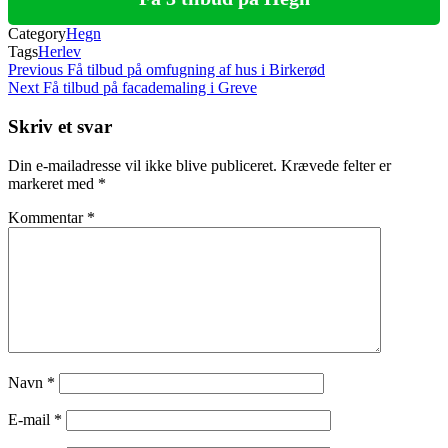
Category
Hegn
Tags
Herlev
Indlægsnavigation
Previous
Previous
Få tilbud på omfugning af hus i Birkerød
Post
Next
Next
Få tilbud på facademaling i Greve
Post
Skriv et svar
Din e-mailadresse vil ikke blive publiceret.
Krævede felter er
markeret med
*
Kommentar
*
Navn
*
E-mail
*