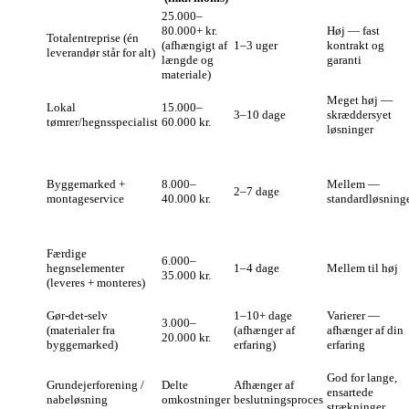
25.000–
80.000+ kr.
Høj — fast
Totalentreprise (én
(afhængigt af
1–3 uger
kontrakt og
leverandør står for alt)
længde og
garanti
materiale)
Meget høj —
Lokal
15.000–
3–10 dage
skræddersyet
tømrer/hegnsspecialist
60.000 kr.
løsninger
Byggemarked +
8.000–
Mellem —
2–7 dage
montageservice
40.000 kr.
standardløsning
Færdige
6.000–
hegnselementer
1–4 dage
Mellem til høj
35.000 kr.
(leveres + monteres)
Gør‑det‑selv
1–10+ dage
Varierer —
3.000–
(materialer fra
(afhænger af
afhænger af din
20.000 kr.
byggemarked)
erfaring)
erfaring
God for lange,
Grundejerforening /
Delte
Afhænger af
ensartede
nabeløsning
omkostninger
beslutningsproces
strækninger