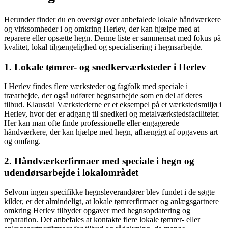
Herunder finder du en oversigt over anbefalede lokale håndværkere
og virksomheder i og omkring Herlev, der kan hjælpe med at
reparere eller opsætte hegn. Denne liste er sammensat med fokus på
kvalitet, lokal tilgængelighed og specialisering i hegnsarbejde.
1. Lokale tømrer- og snedkerværksteder i Herlev
I Herlev findes flere værksteder og fagfolk med speciale i
træarbejde, der også udfører hegnsarbejde som en del af deres
tilbud. Klausdal Værkstederne er et eksempel på et værkstedsmiljø i
Herlev, hvor der er adgang til snedkeri og metalværkstedsfaciliteter.
Her kan man ofte finde professionelle eller engagerede
håndværkere, der kan hjælpe med hegn, afhængigt af opgavens art
og omfang.
2. Håndværkerfirmaer med speciale i hegn og
udendørsarbejde i lokalområdet
Selvom ingen specifikke hegnsleverandører blev fundet i de søgte
kilder, er det almindeligt, at lokale tømrerfirmaer og anlægsgartnere
omkring Herlev tilbyder opgaver med hegnsopdatering og
reparation. Det anbefales at kontakte flere lokale tømrer- eller