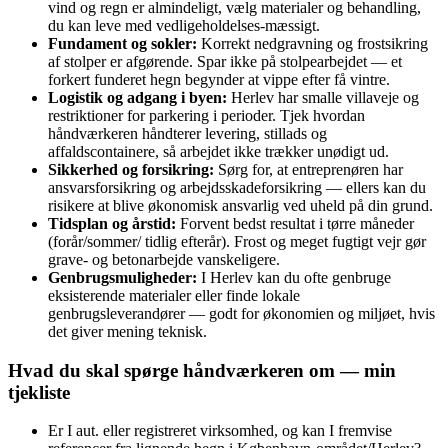
vind og regn er almindeligt, vælg materialer og behandling,
du kan leve med vedligeholdelses‑mæssigt.
Fundament og sokler:
Korrekt nedgravning og frostsikring
af stolper er afgørende. Spar ikke på stolpearbejdet — et
forkert funderet hegn begynder at vippe efter få vintre.
Logistik og adgang i byen:
Herlev har smalle villaveje og
restriktioner for parkering i perioder. Tjek hvordan
håndværkeren håndterer levering, stillads og
affaldscontainere, så arbejdet ikke trækker unødigt ud.
Sikkerhed og forsikring:
Sørg for, at entreprenøren har
ansvarsforsikring og arbejdsskadeforsikring — ellers kan du
risikere at blive økonomisk ansvarlig ved uheld på din grund.
Tidsplan og årstid:
Forvent bedst resultat i tørre måneder
(forår/sommer/ tidlig efterår). Frost og meget fugtigt vejr gør
grave‑ og betonarbejde vanskeligere.
Genbrugsmuligheder:
I Herlev kan du ofte genbruge
eksisterende materialer eller finde lokale
genbrugsleverandører — godt for økonomien og miljøet, hvis
det giver mening teknisk.
Hvad du skal spørge håndværkeren om — min
tjekliste
Er I aut. eller registreret virksomhed, og kan I fremvise