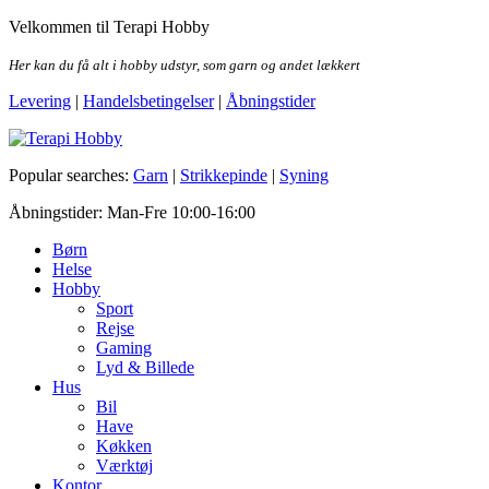
Skip
Velkommen til Terapi Hobby
to
the
Her kan du få alt i hobby udstyr, som garn og andet lækkert
content
Levering
|
Handelsbetingelser
|
Åbningstider
Terapi Hobby
Popular searches:
Garn
|
Strikkepinde
|
Syning
Åbningstider: Man-Fre 10:00-16:00
Børn
Helse
Hobby
Sport
Rejse
Gaming
Lyd & Billede
Hus
Bil
Have
Køkken
Værktøj
Kontor