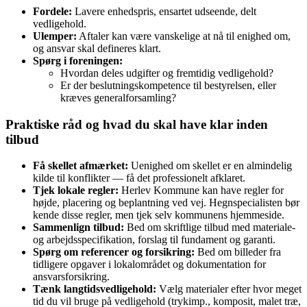
Fordele:
Lavere enhedspris, ensartet udseende, delt
vedligehold.
Ulemper:
Aftaler kan være vanskelige at nå til enighed om,
og ansvar skal defineres klart.
Spørg i foreningen:
Hvordan deles udgifter og fremtidig vedligehold?
Er der beslutningskompetence til bestyrelsen, eller
kræves generalforsamling?
Praktiske råd og hvad du skal have klar inden
tilbud
Få skellet afmærket:
Uenighed om skellet er en almindelig
kilde til konflikter — få det professionelt afklaret.
Tjek lokale regler:
Herlev Kommune kan have regler for
højde, placering og beplantning ved vej. Hegnspecialisten bør
kende disse regler, men tjek selv kommunens hjemmeside.
Sammenlign tilbud:
Bed om skriftlige tilbud med materiale‑
og arbejdsspecifikation, forslag til fundament og garanti.
Spørg om referencer og forsikring:
Bed om billeder fra
tidligere opgaver i lokalområdet og dokumentation for
ansvarsforsikring.
Tænk langtidsvedligehold:
Vælg materialer efter hvor meget
tid du vil bruge på vedligehold (trykimp., komposit, malet træ,