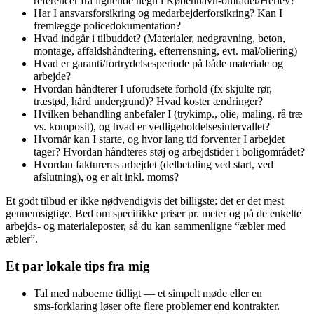
referencer fra lignende hegn i København‑området/Herlev?
Har I ansvarsforsikring og medarbejderforsikring? Kan I
fremlægge policedokumentation?
Hvad indgår i tilbuddet? (Materialer, nedgravning, beton,
montage, affaldshåndtering, efterrensning, evt. mal/oliering)
Hvad er garanti/fortrydelsesperiode på både materiale og
arbejde?
Hvordan håndterer I uforudsete forhold (fx skjulte rør,
træstød, hård undergrund)? Hvad koster ændringer?
Hvilken behandling anbefaler I (trykimp., olie, maling, rå træ
vs. komposit), og hvad er vedligeholdelsesintervallet?
Hvornår kan I starte, og hvor lang tid forventer I arbejdet
tager? Hvordan håndteres støj og arbejdstider i boligområdet?
Hvordan faktureres arbejdet (delbetaling ved start, ved
afslutning), og er alt inkl. moms?
Et godt tilbud er ikke nødvendigvis det billigste: det er det mest
gennemsigtige. Bed om specifikke priser pr. meter og på de enkelte
arbejds‑ og materialeposter, så du kan sammenligne “æbler med
æbler”.
Et par lokale tips fra mig
Tal med naboerne tidligt — et simpelt møde eller en
sms‑forklaring løser ofte flere problemer end kontrakter.