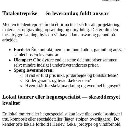
Totalentreprise — én leverandør, fuldt ansvar
Med en totalentreprise får du ét firma til at stå for alt: projektering,
materialer, opgravning, opsætning og oprydning. Det er ofte den
mest trygge løsning, hvis du vil have klart ansvar og garanti på
arbejdet.
Fordele:
Én kontrakt, nem kommunikation, garanti og ansvar
samlet hos én leverandør.
Ulemper:
Ofte dyrere end at sætte delentrepriser sammen
selv; mindre indsigt i underleverandørers priser.
Spørg leverandøren:
Hvad er fuld pris inkl. jordarbejde og bortskaffelse?
Er der garanti, og hvad dækker den?
Hvem står for skelafmærkning og eventuel hegnsyn?
Lokal tømrer eller hegnespecialist — skræddersyet
kvalitet
En lokal tømrer eller hegnespecialist kan lave tilpassede løsninger i
træ, komposit eller specialdetaljer (låger, stolper, overliggere). De
kender ofte lokale forhold i Herlev, f.eks. jordtype og vindforhold,