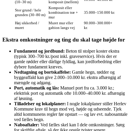
(10–30 m)
komposit (mellem)
Komposit eller
Stor grund / hele
kombination træ +
35.000–150.000 kr.
grunden (30–80 m)
mur
Høj sikkerhed /
Muret mur eller
90.000–300.000+
muret
gabion langs vej
kr.
Ekstra omkostninger og ting du skal tage højde for
Fundament og jordbund:
Beton til stolper koster ekstra
(typisk 300–700 kr./post inkl. graveservice). Hvis der er
gamle rødder eller dårlige fyldlag, kan jordforbedring eller
dybere fundament kræves.
Nedtagning og bortskaffelse:
Gamle hegn, rødder og
byggeaffald kan give 2.000–10.000 kr. ekstra afhængig af
mængde og adgang.
Port, automatik og lås:
Manuel port fra ca. 3.000 kr.;
elektrisk port og automatik ofte 10.000–40.000 kr. afhængig
af løsning.
Tilladelser og lokalplaner:
I nogle lokalplaner stiller Herlev
Kommune krav til hegn mod vej, højde og udseende. Tjek
altid kommunens regler før opstart — og lav evt. nabosamtale
ved fælles hegn.
Naboaftaler:
Ved fælles skel kan I dele omkostninger. Sørg
for skriftlig aftale, så der ikke opstår tvister senere.