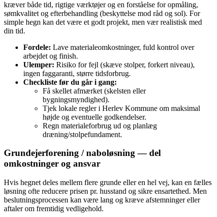
kræver både tid, rigtige værktøjer og en forståelse for opmåling,
sømkvalitet og efterbehandling (beskyttelse mod råd og sol). For
simple hegn kan det være et godt projekt, men vær realistisk med
din tid.
Fordele:
Lave materialeomkostninger, fuld kontrol over
arbejdet og finish.
Ulemper:
Risiko for fejl (skæve stolper, forkert niveau),
ingen faggaranti, større tidsforbrug.
Checkliste før du går i gang:
Få skellet afmærket (skelsten eller
bygningsmyndighed).
Tjek lokale regler i Herlev Kommune om maksimal
højde og eventuelle godkendelser.
Regn materialeforbrug ud og planlæg
dræning/stolpefundament.
Grundejerforening / naboløsning — del
omkostninger og ansvar
Hvis hegnet deles mellem flere grunde eller en hel vej, kan en fælles
løsning ofte reducere prisen pr. husstand og sikre ensartethed. Men
beslutningsprocessen kan være lang og kræve afstemninger eller
aftaler om fremtidig vedligehold.