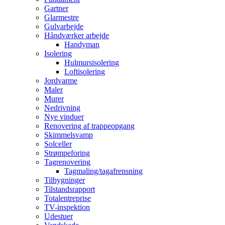
Gartner
Glarmestre
Gulvarbejde
Håndværker arbejde
Handyman
Isolering
Hulmursisolering
Loftisolering
Jordvarme
Maler
Murer
Nedrivning
Nye vinduer
Renovering af trappeopgang
Skimmelsvamp
Solceller
Strømpeforing
Tagrenovering
Tagmaling/tagafrensning
Tilbygninger
Tilstandsrapport
Totalentreprise
TV-inspektion
Udestuer