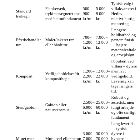
Typisk valg i
Plankeværk,
500–
5.000–
villakvarterer i
Standard
trykimprægneret træ
900
9.000
Herlev —
træhegn
med betonfundament
kr./m
kr.
relativt hurtig
montering.
Længere
holdbarhed og
700–
7.000–
Efterbehandlet
Malet/lakeret træ
pænere finish
1.200
12.000
træ
eller hårdttræ
— højere
kr./m
kr.
materialeaftale
og arbejdsløn.
Populært ved
villaer – dyrere
1.200–
12.000–
men lavt
Vedligeholdelsesfrit
Komposit
2.200
22.000
vedligehold.
komposithegn
kr./m
kr.
Levering kan
tage længere
tid.
Robust og
2.500–
25.000–
æstetisk, men
Gabion eller
Sten/gabion
6.000
60.000
tungt arbejde
naturstensmur
kr./m
kr.
og ofte særligt
fundament.
Lang levetid
— typisk
3.000–
30.000–
dyrere i
Muret mur
Mur i tegl eller beton
7.000
70.000
bynære