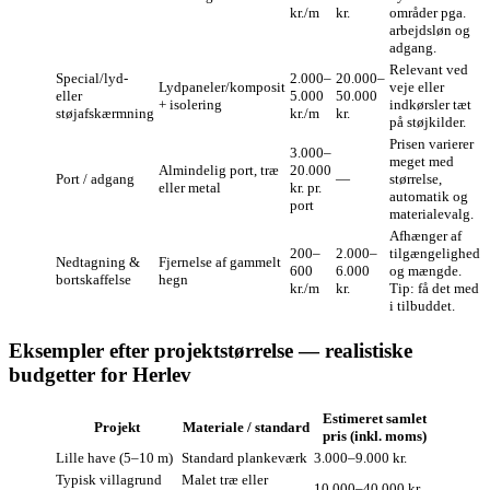
kr./m
kr.
områder pga.
arbejdsløn og
adgang.
Relevant ved
Special/lyd-
2.000–
20.000–
Lydpaneler/komposit
veje eller
eller
5.000
50.000
+ isolering
indkørsler tæt
støjafskærmning
kr./m
kr.
på støjkilder.
Prisen varierer
3.000–
meget med
Almindelig port, træ
20.000
Port / adgang
—
størrelse,
eller metal
kr. pr.
automatik og
port
materialevalg.
Afhænger af
200–
2.000–
tilgængelighed
Nedtagning &
Fjernelse af gammelt
600
6.000
og mængde.
bortskaffelse
hegn
kr./m
kr.
Tip: få det med
i tilbuddet.
Eksempler efter projektstørrelse — realistiske
budgetter for Herlev
Estimeret samlet
Projekt
Materiale / standard
pris (inkl. moms)
Lille have (5–10 m)
Standard plankeværk
3.000–9.000 kr.
Typisk villagrund
Malet træ eller
10.000–40.000 kr.