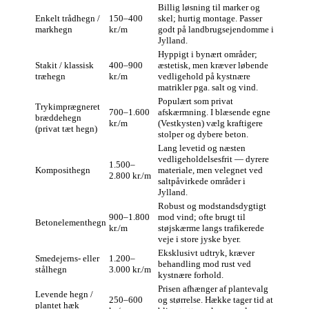
Billig løsning til marker og
Enkelt trådhegn /
150–400
skel; hurtig montage. Passer
markhegn
kr./m
godt på landbrugsejendomme i
Jylland.
Hyppigt i bynært områder;
Stakit / klassisk
400–900
æstetisk, men kræver løbende
træhegn
kr./m
vedligehold på kystnære
matrikler pga. salt og vind.
Populært som privat
Trykimprægneret
700–1.600
afskærmning. I blæsende egne
bræddehegn
kr./m
(Vestkysten) vælg kraftigere
(privat tæt hegn)
stolper og dybere beton.
Lang levetid og næsten
vedligeholdelsesfrit — dyrere
1.500–
Komposithegn
materiale, men velegnet ved
2.800 kr./m
saltpåvirkede områder i
Jylland.
Robust og modstandsdygtigt
900–1.800
mod vind; ofte brugt til
Betonelementhegn
kr./m
støjskærme langs trafikerede
veje i store jyske byer.
Eksklusivt udtryk, kræver
Smedejerns- eller
1.200–
behandling mod rust ved
stålhegn
3.000 kr./m
kystnære forhold.
Prisen afhænger af plantevalg
Levende hegn /
250–600
og størrelse. Hække tager tid at
plantet hæk