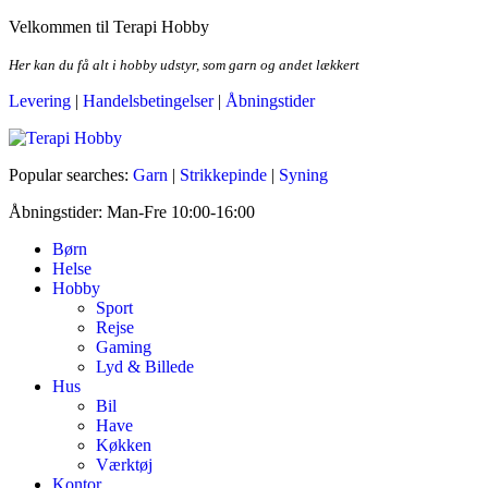
Skip
Velkommen til Terapi Hobby
to
the
Her kan du få alt i hobby udstyr, som garn og andet lækkert
content
Levering
|
Handelsbetingelser
|
Åbningstider
Terapi Hobby
Popular searches:
Garn
|
Strikkepinde
|
Syning
Åbningstider: Man-Fre 10:00-16:00
Børn
Helse
Hobby
Sport
Rejse
Gaming
Lyd & Billede
Hus
Bil
Have
Køkken
Værktøj
Kontor