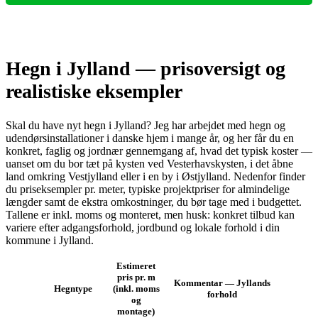
Hegn i Jylland — prisoversigt og
realistiske eksempler
Skal du have nyt hegn i Jylland? Jeg har arbejdet med hegn og
udendørsinstallationer i danske hjem i mange år, og her får du en
konkret, faglig og jordnær gennemgang af, hvad det typisk koster —
uanset om du bor tæt på kysten ved Vesterhavskysten, i det åbne
land omkring Vestjylland eller i en by i Østjylland. Nedenfor finder
du priseksempler pr. meter, typiske projektpriser for almindelige
længder samt de ekstra omkostninger, du bør tage med i budgettet.
Tallene er inkl. moms og monteret, men husk: konkret tilbud kan
variere efter adgangsforhold, jordbund og lokale forhold i din
kommune i Jylland.
Estimeret
pris pr. m
Kommentar — Jyllands
Hegntype
(inkl. moms
forhold
og
montage)