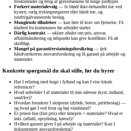
frostområder og brug af gravemaskine til tunge jordtyper.
Forkert materialevalg
— fx blødt ikke-behandlet træ ved
kysten; vælg trykimprægneret eller hårdt træ, og
rustfri/galvaniserede beslag.
Manglende tilladelser
— kan føre til krav om fjernelse. Få
klarhed fra kommunen før arbejdet starter.
Dårlig kontrakt
— uklare aftaler om pris, ansvar,
affaldshåndtering og tidspunkt kan give konflikter. Få alt
skriftligt.
Mangel på garanti/erstatningsforsikring
— tjek
håndværkerens ansvarsforsikring og få garanti på arbejde og
materialer.
Konkrete spørgsmål du skal stille, før du hyrer
Har I erfaring med hegn i Jylland og kan I vise lokale
referencer?
Hvad anbefaler I af materialer til min adresse (kyst, indland,
sand/ler)?
Hvordan forankrer I stolperne (dybde, beton, pælebeslag) —
og hvad gør I ved frost og høj vandstand?
Er prisen fast (fast pris) eller timepris + materialer? Hvad er
inkl. (affald, oprydning, kørsel)?
Hvilken garanti giver I på arbejde og materialer? Kan I
dokumentere ansvarsforsikring?