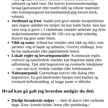
saltstænk og hård vind. Det kræver korrosionsbestandige
beslag (galvaniseret eller rustfrit stål) og robuste materialer
eller trykimprægneret træ/modstandsdygtig træsort (lærk,
robinie).
Jordbund og frost
: Sandet jord giver mindre frostproblemer
men ringere stabilitet for stolper; ler kan holde bedre, men kan
være tung at grave i. I vindudsatte områder anbefaler jeg dybe
stolpefundamenter (typisk 80–100 cm) og altid ordentlig
dræn/et lag grus under beton.
Vildt og natur
: Jylland har områder med vildt og rådyr, som
påvirker valg af højde og udførelse. Overvej vildthegn, hvis
du har markarealer eller jagtrelaterede behov.
Lokale regler og bevaringsområder
: Kommunale regler,
vejloven og naturfredede områder kan begrænse højde eller
udformning. Tjek altid hegnsloven og eventuelle lokalplaner
— især nær kyst, fredede områder eller fortidsminder.
Nabospørgsmål
: Grænsehegn kræver ofte dialog efter
hegnsloven. En god håndværker hjælper med klarhed og
eventuelt fællesbestilling, så begge parter er tilfredse.
Hvad kan gå galt (og hvordan undgår du det)
Dårligt forankrede stolper
— fører til skæve eller væltende
hegn. Krav: korrekt dybde, beton eller pælebeslag i