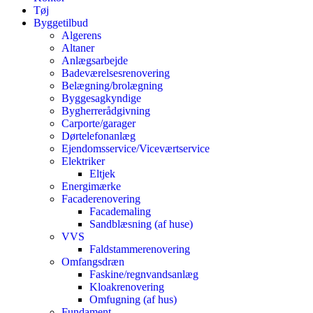
Tøj
Byggetilbud
Algerens
Altaner
Anlægsarbejde
Badeværelsesrenovering
Belægning/brolægning
Byggesagkyndige
Bygherrerådgivning
Carporte/garager
Dørtelefonanlæg
Ejendomsservice/Viceværtservice
Elektriker
Eltjek
Energimærke
Facaderenovering
Facademaling
Sandblæsning (af huse)
VVS
Faldstammerenovering
Omfangsdræn
Faskine/regnvandsanlæg
Kloakrenovering
Omfugning (af hus)
Fundament