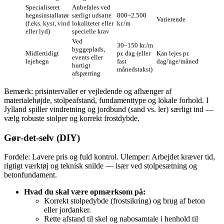
Specialiseret
Anbefales ved
hegnsinstallatør
særligt udsatte
800–2.500
Varierende
(f.eks. kyst, vind
lokaliteter eller
kr./m
eller lyd)
specielle krav
Ved
30–150 kr./m
byggeplads,
Midlertidigt
pr. dag (eller
Kan lejes pr.
events eller
lejehegn
fast
dag/uge/måned
hurtigt
månedstakst)
afspærring
Bemærk: prisintervaller er vejledende og afhænger af
materialehøjde, stolpeafstand, fundamenttype og lokale forhold. I
Jylland spiller vindretning og jordbund (sand vs. ler) særligt ind —
vælg robuste stolper og korrekt frostdybde.
Gør‑det‑selv (DIY)
Fordele: Lavere pris og fuld kontrol. Ulemper: Arbejdet kræver tid,
rigtigt værktøj og teknisk snilde — især ved stolpesætning og
betonfundament.
Hvad du skal være opmærksom på:
Korrekt stolpedybde (frostsikring) og brug af beton
eller jordanker.
Rette afstand til skel og nabosamtale i henhold til