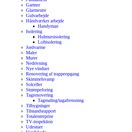
Gartner
Glarmestre
Gulvarbejde
Håndværker arbejde
Handyman
Isolering
Hulmursisolering
Loftisolering
Jordvarme
Maler
Murer
Nedrivning
Nye vinduer
Renovering af trappeopgang
Skimmelsvamp
Solceller
Strømpeforing
Tagrenovering
Tagmaling/tagafrensning
Tilbygninger
Tilstandsrapport
Totalentreprise
TV-inspektion
Udestuer