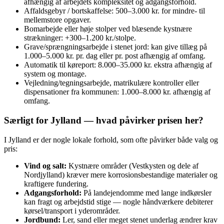
afhængig af arbejdets kompleksitet og adgangsforhold.
Affaldsgebyr / bortskaffelse: 500–3.000 kr. for mindre- til
mellemstore opgaver.
Bomarbejde eller høje stolper ved blæsende kystnære
strækninger: +300–1.200 kr./stolpe.
Grave/sprængningsarbejde i stenet jord: kan give tillæg på
1.000–5.000 kr. pr. dag eller pr. post afhængig af omfang.
Automatik til køreport: 8.000–35.000 kr. ekstra afhængig af
system og montage.
Vejledning/tegningsarbejde, matrikulære kontroller eller
dispensationer fra kommunen: 1.000–8.000 kr. afhængig af
omfang.
Særligt for Jylland — hvad påvirker prisen her?
I Jylland er der nogle lokale forhold, som ofte påvirker både valg og
pris:
Vind og salt:
Kystnære områder (Vestkysten og dele af
Nordjylland) kræver mere korrosionsbestandige materialer og
kraftigere fundering.
Adgangsforhold:
På landejendomme med lange indkørsler
kan fragt og arbejdstid stige — nogle håndværkere debiterer
kørsel/transport i yderområder.
Jordbund:
Ler, sand eller meget stenet underlag ændrer krav