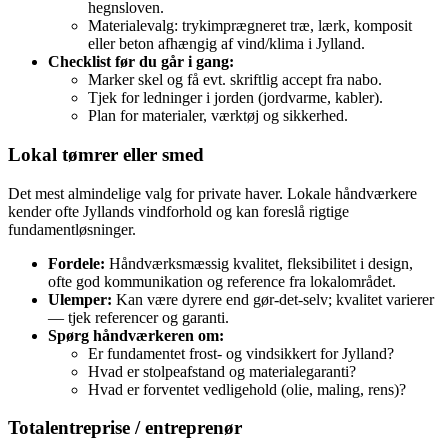
hegnsloven.
Materialevalg: trykimprægneret træ, lærk, komposit
eller beton afhængig af vind/klima i Jylland.
Checklist før du går i gang:
Marker skel og få evt. skriftlig accept fra nabo.
Tjek for ledninger i jorden (jordvarme, kabler).
Plan for materialer, værktøj og sikkerhed.
Lokal tømrer eller smed
Det mest almindelige valg for private haver. Lokale håndværkere
kender ofte Jyllands vindforhold og kan foreslå rigtige
fundamentløsninger.
Fordele:
Håndværksmæssig kvalitet, fleksibilitet i design,
ofte god kommunikation og reference fra lokalområdet.
Ulemper:
Kan være dyrere end gør‑det‑selv; kvalitet varierer
— tjek referencer og garanti.
Spørg håndværkeren om:
Er fundamentet frost‑ og vindsikkert for Jylland?
Hvad er stolpeafstand og materialegaranti?
Hvad er forventet vedligehold (olie, maling, rens)?
Totalentreprise / entreprenør