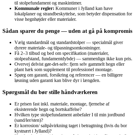
til stolpefundament og maskintimer.
Kommunale regler:
Kommuner i Jylland kan have
lokalplaner og strandbeskyttelse, som betyder dispensation for
visse hegnhøjder eller materialer.
Sådan sparer du penge — uden at gå på kompromis
Vælg standardmål og standardstolper — specialmål giver
dyrere materiale- og tilpasningsomkostninger.
Få 2–3 tilbud og bed om specifikation (materialer,
stolpeafstand, fundamentdybde) — sammenlign ikke kun pris.
Overvej delvist gør‑det‑selv: fjern selv gammelt hegn eller
plant hæk som supplement til professionel montage.
Spørg om garanti, forsikring og referencer — en billigere
løsning uden garanti kan blive dyr i længden.
Spørgsmål du bør stille håndværkeren
Er prisen fast inkl. materiale, montage, fjernelse af
eksisterende hegn og bortskaffelse?
Hvilken type stolpefundament anbefaler I til min jordbund
(sand/ler/sten)?
Er korrosion/ saltpåvirkning taget i betragtning (hvis du bor
kystnært i Jylland)?