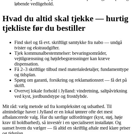
løbende vedligehold.
Hvad du altid skal tjekke — hurtig
tjekliste før du bestiller
Find skel og få evt. skriftligt samtykke fra nabo — undgå
tvister og ekstraudgifter.
Tjek kommunalbestemmelser: bevaringsområder,
vejtilgrænsning og højdebegrænsninger kan kræve
dispensation.
Få 2–3 skriftlige tilbud med materialedetaljer, fundamenttype
og tidsplan.
Spørg om garanti, forsikring og reklamationsret — få det på
skrift.
Overvej lokale forhold i Jylland: vindretning, saltpåvirkning
ved kyst, jordbundstype og frostdybde.
Mit råd: vælg metode ud fra kompleksitet og udsathed. Til
almindelige haver i Jylland er en lokal tømrer ofte det mest
afbalancerede valg. Har du særlige udfordringer (kyst, støj, høje
krav til holdbarhed), så investér i en specialiseret installatør. Og
uanset hvem du vælger — få altid en skriftlig aftale med klare priser
og tidsplan.