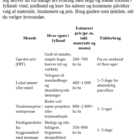
Jeg skriver ud fra mange års erfaring med hegn og lokale forhold i
Jylland: vind, jordbund og krav fra naboer og kommune påvirker
valg af materiale, fundament og pris. Brug guiden som tjekliste, når
du vælger leverandør.
Estimeret
pris (pr. m,
Hvor egnet i
Metode
inkl.
Tidsforbrug
Jylland
materiale og
moms)
Godt til mindre,
Gør‑det‑selv
simple hegn;
200–700
Fra en weekend
(DIY)
kræver tid og
kr./m
til flere uger
værktøj
Velegnet til
standardhegn
1–5 dage for
Lokal tømrer
400–1.000
og
almindelig
eller smed
kr./m
skræddersyede
parcelhus
løsninger
Bedst ved
Totalentreprise /
større projekter
800–2.000+
1–3 uger
entreprenør
eller
kr./m
terrænarbejde
Færdigmoduler
Hurtigt og ofte
fra
billigere;
350–900
1–3 dage
byggemarked
begrænset
kr./m
med montage
designfrihed