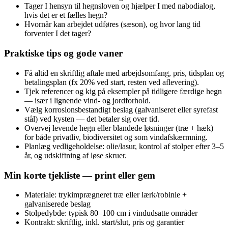
Tager I hensyn til hegnsloven og hjælper I med nabodialog,
hvis det er et fælles hegn?
Hvornår kan arbejdet udføres (sæson), og hvor lang tid
forventer I det tager?
Praktiske tips og gode vaner
Få altid en skriftlig aftale med arbejdsomfang, pris, tidsplan og
betalingsplan (fx 20% ved start, resten ved aflevering).
Tjek referencer og kig på eksempler på tidligere færdige hegn
— især i lignende vind- og jordforhold.
Vælg korrosionsbestandigt beslag (galvaniseret eller syrefast
stål) ved kysten — det betaler sig over tid.
Overvej levende hegn eller blandede løsninger (træ + hæk)
for både privatliv, biodiversitet og som vindafskærmning.
Planlæg vedligeholdelse: olie/lasur, kontrol af stolper efter 3–5
år, og udskiftning af løse skruer.
Min korte tjekliste — print eller gem
Materiale: trykimprægneret træ eller lærk/robinie +
galvaniserede beslag
Stolpedybde: typisk 80–100 cm i vindudsatte områder
Kontrakt: skriftlig, inkl. start/slut, pris og garantier