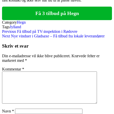
fast kontakt og ikke selv har tid til at passe haven.
Få 3 tilbud på Hegn
Category
Hegn
Tags
Jylland
Indlægsnavigation
Previous
Previous
Få tilbud på TV-inspektion i Rødovre
Post
Next
Next
Nye vinduer i Gladsaxe – Få tilbud fra lokale leverandører
Post
Skriv et svar
Din e-mailadresse vil ikke blive publiceret.
Krævede felter er
markeret med
*
Kommentar
*
Navn
*