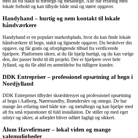
med alt fra stakit til træhegn og metalhegn. Alle har erfaring med
lokale forhold og kan tilbyde både små og større opgaver.
Handyhand – hurtig og nem kontakt til lokale
håndværkere
Handyhand er en populær markedsplads, hvor du kan finde lokale
håndværkere til hegn, stakit og lignende opgaver. Du beskriver din
opgave, og får gratis og uforpligtende tilbud fra verificerede
hjælpere. Platformen sikrer, at du får hjælp hurtigt, og du kan vælge
den, der passer bedst til dit projekt. Der er hjælpere over hele
Jylland, og du får altid en anmeldelse fra tidligere kunder.
DDK Entrepriser – professionel opsætning af hegn i
Nordjylland
DDK Entrepriser tilbyder skræddersyet og professionel opsætning
af hegn i Aalborg, Nørresundby, Brønderslev og omegn. De har
mange års erfaring med både træ- og metalhegn og kan hjælpe med
alt fra små reparationer til fuld installation. De stiller op med eget
udstyr og sikrer, at arbejdet bliver udført fagligt og sikkert.
Ålum Havefirmaer – lokal viden og mange
valgmuligheder