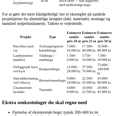
kr./m
blive tætte — kan suppleres
(nyplantning)
med midlertidigt hegn.
For at gøre det mere håndgribeligt: her er eksempler på samlede
projektpriser for almindelige længder (inkl. materialer, montage og
standard stolpefundament). Tallene er vejledende.
Estimeret
Estimeret
Estimeret
Projekt
Type
samlet
samlet
samlet
pris 10 m
pris 25 m
pris 50 m
Parcelhus mod
Trykimprægneret
7.000–
17.500–
35.000–
vej
bræddehegn
16.000 kr.
40.000 kr.
80.000 kr.
Landejendom
Trådhegn /
1.500–
3.750–
7.500–
(marker)
markhegn
4.000 kr.
10.000 kr.
20.000 kr.
75.000–
Fritliggende have
15.000–
37.500–
Komposithegn
140.000
ved kyst
28.000 kr.
70.000 kr.
kr.
Støj/afskærmning
9.000–
22.500–
45.000–
Betonelementhegn
ved villavej
18.000 kr.
45.000 kr.
90.000 kr.
Charmerende
4.000–
10.000–
20.000–
Træstakit
bystakit
9.000 kr.
22.500 kr.
45.000 kr.
Ekstra omkostninger du skal regne med
Fjernelse af eksisterende hegn: typisk 200–600 kr./m