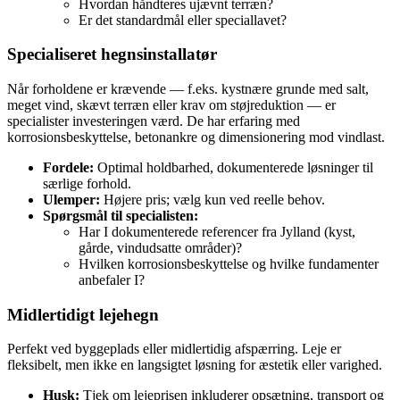
Hvordan håndteres ujævnt terræn?
Er det standardmål eller speciallavet?
Specialiseret hegnsinstallatør
Når forholdene er krævende — f.eks. kystnære grunde med salt,
meget vind, skævt terræn eller krav om støjreduktion — er
specialister investeringen værd. De har erfaring med
korrosionsbeskyttelse, betonankre og dimensionering mod vindlast.
Fordele:
Optimal holdbarhed, dokumenterede løsninger til
særlige forhold.
Ulemper:
Højere pris; vælg kun ved reelle behov.
Spørgsmål til specialisten:
Har I dokumenterede referencer fra Jylland (kyst,
gårde, vindudsatte områder)?
Hvilken korrosionsbeskyttelse og hvilke fundamenter
anbefaler I?
Midlertidigt lejehegn
Perfekt ved byggeplads eller midlertidig afspærring. Leje er
fleksibelt, men ikke en langsigtet løsning for æstetik eller varighed.
Husk:
Tjek om lejeprisen inkluderer opsætning, transport og