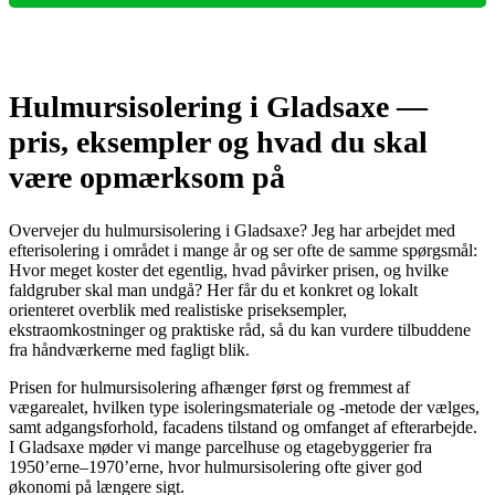
Hulmursisolering i Gladsaxe —
pris, eksempler og hvad du skal
være opmærksom på
Overvejer du hulmursisolering i Gladsaxe? Jeg har arbejdet med
efterisolering i området i mange år og ser ofte de samme spørgsmål:
Hvor meget koster det egentlig, hvad påvirker prisen, og hvilke
faldgruber skal man undgå? Her får du et konkret og lokalt
orienteret overblik med realistiske priseksempler,
ekstraomkostninger og praktiske råd, så du kan vurdere tilbuddene
fra håndværkerne med fagligt blik.
Prisen for hulmursisolering afhænger først og fremmest af
vægarealet, hvilken type isoleringsmateriale og -metode der vælges,
samt adgangsforhold, facadens tilstand og omfanget af efterarbejde.
I Gladsaxe møder vi mange parcelhuse og etagebyggerier fra
1950’erne–1970’erne, hvor hulmursisolering ofte giver god
økonomi på længere sigt.