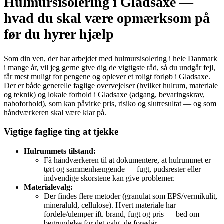
Hulmursisolering i Gladsaxe —
hvad du skal være opmærksom på
før du hyrer hjælp
Som din ven, der har arbejdet med hulmursisolering i hele Danmark
i mange år, vil jeg gerne give dig de vigtigste råd, så du undgår fejl,
får mest muligt for pengene og oplever et roligt forløb i Gladsaxe.
Der er både generelle faglige overvejelser (hvilket hulrum, materiale
og teknik) og lokale forhold i Gladsaxe (adgang, bevaringskrav,
naboforhold), som kan påvirke pris, risiko og slutresultat — og som
håndværkeren skal være klar på.
Vigtige faglige ting at tjekke
Hulrummets tilstand:
Få håndværkeren til at dokumentere, at hulrummet er
tørt og sammenhængende — fugt, pudsrester eller
indvendige skorstene kan give problemer.
Materialevalg:
Der findes flere metoder (granulat som EPS/vermikulit,
mineraluld, cellulose). Hvert materiale har
fordele/ulemper ift. brand, fugt og pris — bed om
begrundelse for det valg, de foreslår.