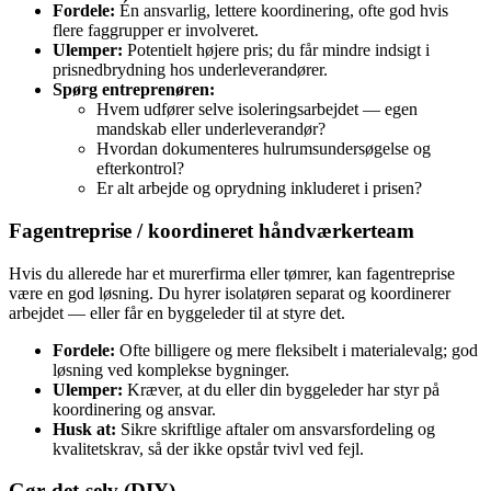
Fordele:
Én ansvarlig, lettere koordinering, ofte god hvis
flere faggrupper er involveret.
Ulemper:
Potentielt højere pris; du får mindre indsigt i
prisnedbrydning hos underleverandører.
Spørg entreprenøren:
Hvem udfører selve isoleringsarbejdet — egen
mandskab eller underleverandør?
Hvordan dokumenteres hulrumsundersøgelse og
efterkontrol?
Er alt arbejde og oprydning inkluderet i prisen?
Fagentreprise / koordineret håndværkerteam
Hvis du allerede har et murerfirma eller tømrer, kan fagentreprise
være en god løsning. Du hyrer isolatøren separat og koordinerer
arbejdet — eller får en byggeleder til at styre det.
Fordele:
Ofte billigere og mere fleksibelt i materialevalg; god
løsning ved komplekse bygninger.
Ulemper:
Kræver, at du eller din byggeleder har styr på
koordinering og ansvar.
Husk at:
Sikre skriftlige aftaler om ansvarsfordeling og
kvalitetskrav, så der ikke opstår tvivl ved fejl.
Gør‑det‑selv (DIY)