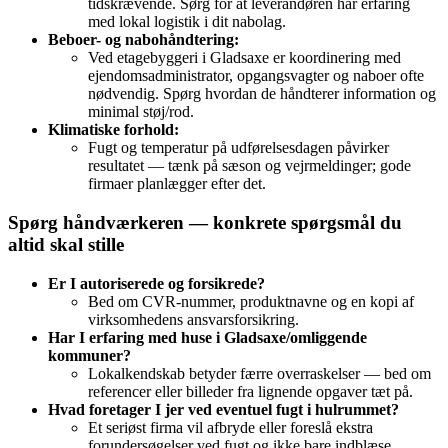
tidskrævende. Sørg for at leverandøren har erfaring
med lokal logistik i dit nabolag.
Beboer- og nabohåndtering:
Ved etagebyggeri i Gladsaxe er koordinering med
ejendomsadministrator, opgangsvagter og naboer ofte
nødvendig. Spørg hvordan de håndterer information og
minimal støj/rod.
Klimatiske forhold:
Fugt og temperatur på udførelsesdagen påvirker
resultatet — tænk på sæson og vejrmeldinger; gode
firmaer planlægger efter det.
Spørg håndværkeren — konkrete spørgsmål du
altid skal stille
Er I autoriserede og forsikrede?
Bed om CVR‑nummer, produktnavne og en kopi af
virksomhedens ansvarsforsikring.
Har I erfaring med huse i Gladsaxe/omliggende
kommuner?
Lokalkendskab betyder færre overraskelser — bed om
referencer eller billeder fra lignende opgaver tæt på.
Hvad foretager I jer ved eventuel fugt i hulrummet?
Et seriøst firma vil afbryde eller foreslå ekstra
forundersøgelser ved fugt og ikke bare indblæse