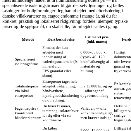
mest almindelige måder at få hulmursisolering udført på — fra
specialiserede isoleringsfirmaer til gør‑det‑selv‑løsninger og fælles
løsninger for boligforeninger. Jeg har arbejdet med efterisolering i
danske villakvarterer og etageejendomme i mange år, så du får
konkret, praktisk og lokaliseret rådgivning: fordele, ulemper, typiske
priser og de spørgsmål, du skal stille, før arbejdet sættes i gang.
Estimeret pris
Metode
Kort beskrivelse
Forde
(inkl. moms)
Firmaer, der kun
arbejder med
6.000–35.000 kr.
Hurtigt,
indblæsning af
(typisk 40–120
dokumente
Specialiseret
isoleringsmateriale (fx
kr./m² afhængig af
ofte levere
isoleringsfirma
mineraluld,
materiale og
garanti og
EPS‑granulat eller
hulrum).
trykprøvni
skum).
Entreprenør tager hele
Én kontakt
Totalentreprise
arbejdet: rådgivning,
Fra 15.000 kr. og op
ansvar, go
via lokal
håndværkere,
— afhænger af
større
entreprenør
myndighedshåndtering
opgavens omfang.
renovering
og oprydning.
Du hyrer fx murer,
Fleksibelt
Fagentreprise /
Variabelt — ofte
tømrer og isolatør hver
billigere 
koordineret
konkurrencedygtigt,
for sig eller via en
særlige
håndværkerteam
men kræver indsigt.
koordinator.
bygningsf
Du køber
Billigst i 
2.000–12.000 kr. i