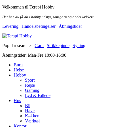
Skip
Velkommen til Terapi Hobby
to
the
Her kan du få alt i hobby udstyr, som garn og andet lækkert
content
Levering
|
Handelsbetingelser
|
Åbningstider
Terapi Hobby
Popular searches:
Garn
|
Strikkepinde
|
Syning
Åbningstider: Man-Fre 10:00-16:00
Børn
Helse
Hobby
Sport
Rejse
Gaming
Lyd & Billede
Hus
Bil
Have
Køkken
Værktøj
Kontor