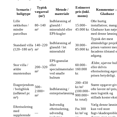
Typisk
Estimeret
Scenario /
Metode /
Kommentar 
vægareal
pris (inkl.
boligtype
materiale
Gladsaxe
(m²)
moms)
Lille
Indblæsning af
Ofte hurtig
rækkehus /
80–140
glasuld /
15.000–
installation; mang
mindre
m²
mineraluld eller
45.000 kr.
Gladsaxe kan nøje
parcelhus
EPS-kugler
med denne løsnin
Typisk det mest
Indblæsning af
almindelige proje
Standard villa
140–220
30.000–
glasuld / let
prisen varierer me
(120–180 m²)
m²
85.000 kr.
mineraluld
facadens tilstand 
adgang.
EPS‑granulat
Ældre, ujævne hul
Stor villa /
eller
60.000–
200–320
eller delvis
ældre
specialmaterialer
160.000
m²
efterisolering øger
murstenshus
ved smalle
kr.
prisen betydeligt.
hulrum
200–450
Etageejendom
Større opgaver giv
500–
kr./m²
/ boligblok
Indblæsning /
ofte lavere m²‑pris
2.000+
(100.000–
(udførsel pr.
entrepriseløsning
men logistik og
m²
900.000+
m²)
stillads koster ekst
kr. total)
Indvendig
Vælg denne løsni
Efterisolering
efterisolering,
Fra 300
kun ved store
med
—
udvendig
kr./m² og
fugt-/skadesprobl
supplerende