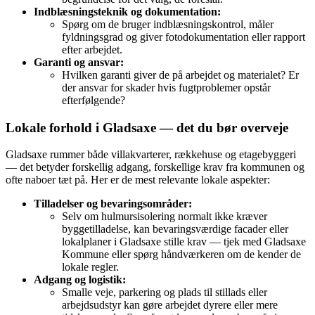
Indblæsningsteknik og dokumentation:
Spørg om de bruger indblæsningskontrol, måler
fyldningsgrad og giver fotodokumentation eller rapport
efter arbejdet.
Garanti og ansvar:
Hvilken garanti giver de på arbejdet og materialet? Er
der ansvar for skader hvis fugtproblemer opstår
efterfølgende?
Lokale forhold i Gladsaxe — det du bør overveje
Gladsaxe rummer både villakvarterer, rækkehuse og etagebyggeri
— det betyder forskellig adgang, forskellige krav fra kommunen og
ofte naboer tæt på. Her er de mest relevante lokale aspekter:
Tilladelser og bevaringsområder:
Selv om hulmursisolering normalt ikke kræver
byggetilladelse, kan bevaringsværdige facader eller
lokalplaner i Gladsaxe stille krav — tjek med Gladsaxe
Kommune eller spørg håndværkeren om de kender de
lokale regler.
Adgang og logistik:
Smalle veje, parkering og plads til stillads eller
arbejdsudstyr kan gøre arbejdet dyrere eller mere