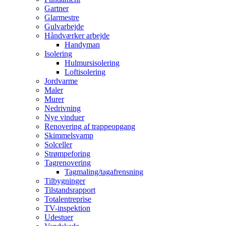
Gartner
Glarmestre
Gulvarbejde
Håndværker arbejde
Handyman
Isolering
Hulmursisolering
Loftisolering
Jordvarme
Maler
Murer
Nedrivning
Nye vinduer
Renovering af trappeopgang
Skimmelsvamp
Solceller
Strømpeforing
Tagrenovering
Tagmaling/tagafrensning
Tilbygninger
Tilstandsrapport
Totalentreprise
TV-inspektion
Udestuer