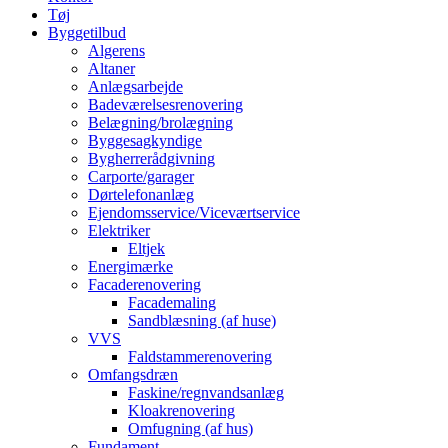
Tøj
Byggetilbud
Algerens
Altaner
Anlægsarbejde
Badeværelsesrenovering
Belægning/brolægning
Byggesagkyndige
Bygherrerådgivning
Carporte/garager
Dørtelefonanlæg
Ejendomsservice/Viceværtservice
Elektriker
Eltjek
Energimærke
Facaderenovering
Facademaling
Sandblæsning (af huse)
VVS
Faldstammerenovering
Omfangsdræn
Faskine/regnvandsanlæg
Kloakrenovering
Omfugning (af hus)
Fundament