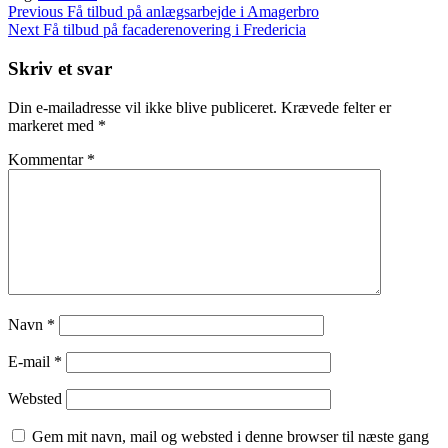
Indlægsnavigation
Previous
Previous
Få tilbud på anlægsarbejde i Amagerbro
Post
Next
Next
Få tilbud på facaderenovering i Fredericia
Post
Skriv et svar
Din e-mailadresse vil ikke blive publiceret.
Krævede felter er
markeret med
*
Kommentar
*
Navn
*
E-mail
*
Websted
Gem mit navn, mail og websted i denne browser til næste gang