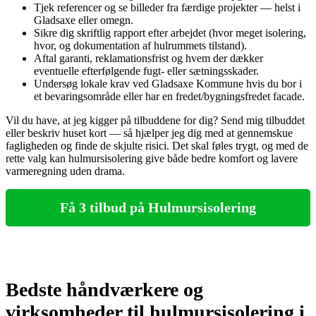
Tjek referencer og se billeder fra færdige projekter — helst i
Gladsaxe eller omegn.
Sikre dig skriftlig rapport efter arbejdet (hvor meget isolering,
hvor, og dokumentation af hulrummets tilstand).
Aftal garanti, reklamationsfrist og hvem der dækker
eventuelle efterfølgende fugt‑ eller sætningsskader.
Undersøg lokale krav ved Gladsaxe Kommune hvis du bor i
et bevaringsområde eller har en fredet/bygningsfredet facade.
Vil du have, at jeg kigger på tilbuddene for dig? Send mig tilbuddet
eller beskriv huset kort — så hjælper jeg dig med at gennemskue
fagligheden og finde de skjulte risici. Det skal føles trygt, og med de
rette valg kan hulmursisolering give både bedre komfort og lavere
varmeregning uden drama.
Få 3 tilbud på Hulmursisolering
Bedste håndværkere og
virksomheder til hulmursisolering i