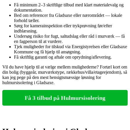
Få minimum 2–3 skriftlige tilbud med klart materialevalg og
dokumentation.
Bed om referencer fra Gladsaxe eller nærområdet — lokale
forhold tæller.
Sørg for kamerainspektion eller trykprøvning før/efter
indblæsning.
Undersøg risiko for fugt, saltudslag eller råd i murværk — få
en fagperson til at vurdere.
Tjek muligheder for tilskud via Energistyrelsen eller Gladsaxe
Kommune og få hjælp til ansøgning.
Få skriftlig garanti og aftale om oprydning/aflevering.
Vil du have hjælp til at vælge mellem mulighederne? Fortæl kort om
din bolig (byggeår, murværkstype, rækkehus/villa/etageejendom), så
kan jeg pege på den mest hensigtsmæssige løsning for
hulmursisolering i Gladsaxe.
Få 3 tilbud på Hulmursisolering