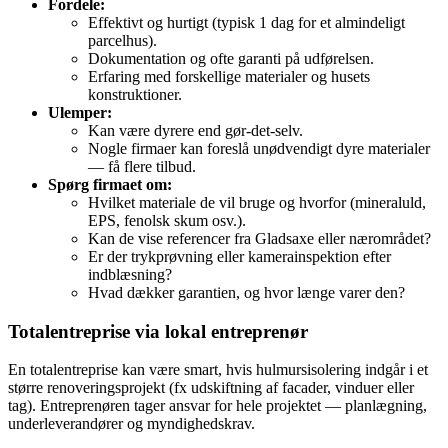
Fordele:
Effektivt og hurtigt (typisk 1 dag for et almindeligt
parcelhus).
Dokumentation og ofte garanti på udførelsen.
Erfaring med forskellige materialer og husets
konstruktioner.
Ulemper:
Kan være dyrere end gør‑det‑selv.
Nogle firmaer kan foreslå unødvendigt dyre materialer
— få flere tilbud.
Spørg firmaet om:
Hvilket materiale de vil bruge og hvorfor (mineraluld,
EPS, fenolsk skum osv.).
Kan de vise referencer fra Gladsaxe eller nærområdet?
Er der trykprøvning eller kamerainspektion efter
indblæsning?
Hvad dækker garantien, og hvor længe varer den?
Totalentreprise via lokal entreprenør
En totalentreprise kan være smart, hvis hulmursisolering indgår i et
større renoveringsprojekt (fx udskiftning af facader, vinduer eller
tag). Entreprenøren tager ansvar for hele projektet — planlægning,
underleverandører og myndighedskrav.