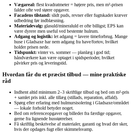
Vægareal:
flest kvadratmeter = højere pris, men m²‑prisen
falder ofte ved større opgaver.
Facadens tilstand:
slidt puds, revner eller fugtskader kræver
udbedring før indblæsning.
Materialevalg:
glasuld/mineraluld er ofte billigst; EPS kan
være dyrere men useful ved bestemte hulrum.
Adgang og logistik:
let adgang = lavere timeforbrug. Mange
huse i Gladsaxe har nem adgang fra have/fortov, hvilket
holder prisen nede.
Tidspunkt:
vinter vs. sommer — planlæg i god tid;
håndværkere kan være optaget i spidsperioder, hvilket
påvirker pris og leveringstid.
Hvordan får du et præcist tilbud — mine praktiske
råd
Indhent altid minimum 2–3 skriftlige tilbud og bed om m²‑pris
+ samlet pris inkl. alle tillæg (stillads, reparation, affald).
Spørg efter erfaring med hulmursisolering i Gladsaxe/området
— lokale forhold betyder noget.
Bed om referenceopgaver og billeder fra færdige opgaver,
gerne fra lignende husstørrelser.
Få skriftlig beskrivelse af materialer, garanti og hvad der sker,
hvis der opdages fugt eller skimmelsvamp.