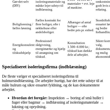
Gør‑det‑selv
isoleringsmateriale og
omkostnin
materialer + evt. leje
(DIY)
måske lejer udstyr til
godt hvis 
af maskine.
indblæsning.
erfaring.
Fælles kontrakt for
Stordriftsf
Afhænger af antal
Boligforening /
flere boliger, ofte i
ensartet l
boliger — ofte
fælles løsning
rækkehuse eller
og bedre
bedre pris pr. enhed.
andelsboliger.
forhandlin
Professionel
Sikrer kor
Kon­sultation
Energikonsulent
rådgivning,
valg,
1.500–6.000 kr.;
og
energimærke og hjælp
dokumenta
tilskud kan dække
tilskudshjælp
til ansøgning om
og mulig
dele af arbejdet.
tilskud.
økonomisk 
Specialiseret isoleringsfirma (indblæsning)
De fleste vælger et specialiseret isoleringsfirma til
hulmursindblæsning. De arbejder hurtigt, har det rette udstyr til at
måle hulrum og sikre ensartet fyldning, og de kan dokumentere
arbejdet.
Hvordan det foregår:
Inspektion → boring af små huller i
fuger eller bagmur → indblæsning af isoleringsmateriale →
lukning og oprydning.