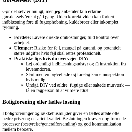
Gør‑det‑selv er muligt, men jeg anbefaler kun erfarne
gør‑det‑selv’ere at gå i gang. Uden korrekt viden kan forkert
indblæsning føre til fugtophobning, kuldebroer eller inkomplet
fyldning.
Fordele:
Lavere direkte omkostninger, fuld kontrol over
arbejdet.
Ulemper:
Risiko for fejl, mangel på garanti, og potentielt
større udgifter hvis fejl skal rettes professionelt.
Praktiske tips hvis du overvejer DIY:
Lej ordentligt indblæsningsudstyr og få instruktion fra
leverandøren.
Start med en prøveflade og foretag kamerainspektion
hvis muligt.
Undgå DIY ved ældre, fugtige eller saltede murværk —
få en fagperson til at vurdere først.
Boligforening eller fælles løsning
I boligforeninger og rækkehusmiljøer giver en fælles aftale ofte
bedre priser og ensartet kvalitet. Beslutningen kræver dog formelle
processer (bestyrelse/generalforsamling) og god kommunikation
mellem beboere.