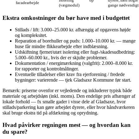
isolering
op
dyrere, men nogle
facadearbejde
(vægmodul)
gange nødvendigt
Ekstra omkostninger du bør have med i budgettet
Stillads / lift: 3.000–25.000 kr. afhængig af opgavens højde
og kompleksitet.
Reparation af borehuller og puds: 1.000–10.000 kr. — mange
huse får mindre flikkearbejde efter indblæsning.
Udskiftning fjernet/utæt isolering eller fugt-/skadesudbedring:
5.000–60.000 kr., hvis der er skjulte problemer.
Dokumentation / energimærkning (valgfrit): 2.000–8.000 kr.
for rapporter og kontrolmålinger.
Eventuelle tilladelser eller krav fra ejerforening / fredede
bygninger: varierende — tjek Gladsaxe Kommune før start.
Bemærk: priserne ovenfor er vejledende og inkluderer typisk både
materiale og arbejdsløn (inkl. moms). Den endelige pris afhænger af
lokale forhold — fx smalle gader i visse dele af Gladsaxe, hvor
stillads/parkering kan gøre arbejdet dyrere, eller hvor håndværkeren
skal bruge ekstra tid på afdækning og oprydning.
Hvad påvirker regningen mest — og hvordan kan
du spare?