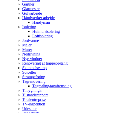
Gartner
Glarmestre
Gulvarbejde
Håndværker arbejde
Handyman
Isolering
Hulmursisolering
Loftisolering
Jordvarme
Maler
Murer
Nedrivning
Nye vinduer
Renovering af trappeopgang
Skimmelsvamp
Solceller
Strømpeforing
Tagrenovering
Tagmaling/tagafrensning
Tilbygninger
Tilstandsrapport
Totalentreprise
TV-inspektion
Udestuer