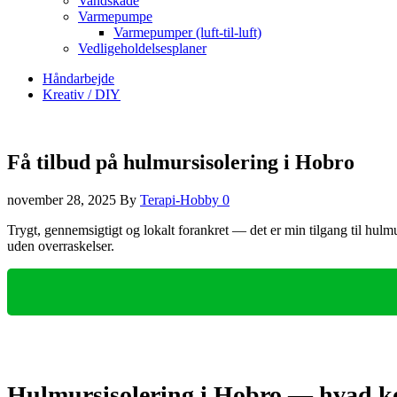
Vandskade
Varmepumpe
Varmepumper (luft-til-luft)
Vedligeholdelsesplaner
Håndarbejde
Kreativ / DIY
Få tilbud på hulmursisolering i Hobro
november 28, 2025
By
Terapi-Hobby
0
Trygt, gennemsigtigt og lokalt forankret — det er min tilgang til hulm
uden overraskelser.
Hulmursisolering i Hobro — hvad ko