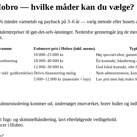
Hobro — hvilke måder kan du vælge?
 mindre varmetab og payback på 3–6 år — vælg metode efter husets al
otalentrepriser til gør‑det‑selv‑løsninger. Nedenfor gennemgår jeg de m
t.
sramme
Estimeret pris i Hobro (inkl. moms)
Typi
10.000–25.000 kr.
Høj specialviden, garan
oordinering
18.000–40.000 kr.
Én kontrakt, håndtering 
12.000–30.000 kr.
God lokal kontakt, ofte f
r inkl. godkendelse)
Delvis finansiering mulig
Nem administration, kun
5.000–12.000 kr. (materiale + leje)
Lav pris men høj risiko fo
hulmursisolering kommer ud, undersøger murværket, borer huller og indb
t fugt‑ og skimmelhåndtering, lavt efterfølgende vedligehold.
cer i Hobro.
n?