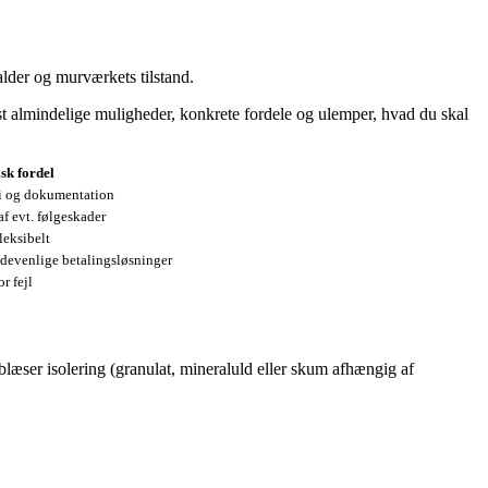
der og murværkets tilstand.
est almindelige muligheder, konkrete fordele og ulemper, hvad du skal
sk fordel
ti og dokumentation
af evt. følgeskader
leksibelt
devenlige betalingsløsninger
r fejl
læser isolering (granulat, mineraluld eller skum afhængig af