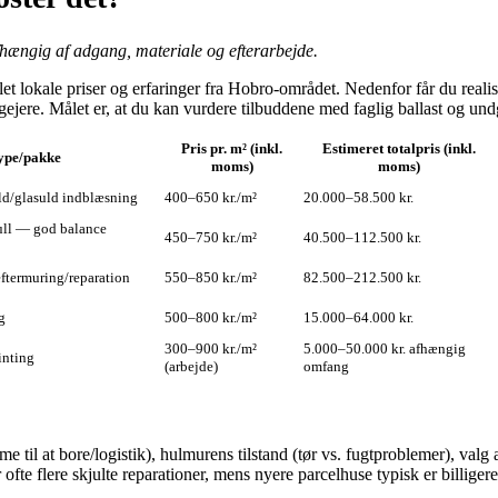
fhængig af adgang, materiale og efterarbejde.
t lokale priser og erfaringer fra Hobro-området. Nedenfor får du realist
ejere. Målet er, at du kan vurdere tilbuddene med faglig ballast og und
Pris pr. m² (inkl.
Estimeret totalpris (inkl.
ype/pakke
moms)
moms)
ld/glasuld indblæsning
400–650 kr./m²
20.000–58.500 kr.
ull — god balance
450–750 kr./m²
40.500–112.500 kr.
ftermuring/reparation
550–850 kr./m²
82.500–212.500 kr.
g
500–800 kr./m²
15.000–64.000 kr.
300–900 kr./m²
5.000–50.000 kr. afhængig
inting
(arbejde)
omfang
til at bore/logistik), hulmurens tilstand (tør vs. fugtproblemer), valg 
fte flere skjulte reparationer, mens nyere parcelhuse typisk er billigere 