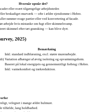
Hvornår opstår det?
acader eller svært tilgængelige arbejdssteder.
eller beskadiget murværk — ofte i ældre ejendomme i Hobro.
ller rammer svage partier eller ved konvertering af facade.
før arbejde hvis mistanke om fugt eller skimmelsvamp.
eret skimmel efter tæt gransking — kan blive dyrt.
survey, 2025)
Bemærkning
Inkl. standard indblæsning, excl. større murerarbejde.
dr)
Variation afhænger af øvrig isolering og opvarmningsform.
Baseret på lokal energipris og gennemsnitligt forbrug i Hobro.
Inkl. varmekomfort og trækreduktion.
orfor
nligt, velegnet i mange ældre hulmure.
gle tilfælde, lang holdbarhed.