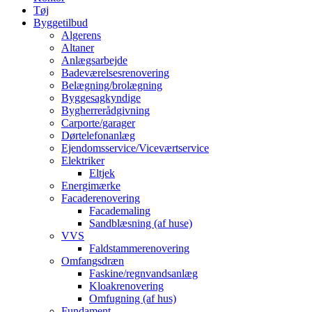
Tøj
Byggetilbud
Algerens
Altaner
Anlægsarbejde
Badeværelsesrenovering
Belægning/brolægning
Byggesagkyndige
Bygherrerådgivning
Carporte/garager
Dørtelefonanlæg
Ejendomsservice/Viceværtservice
Elektriker
Eltjek
Energimærke
Facaderenovering
Facademaling
Sandblæsning (af huse)
VVS
Faldstammerenovering
Omfangsdræn
Faskine/regnvandsanlæg
Kloakrenovering
Omfugning (af hus)
Fundament