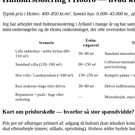
Typisk pris i Hobro: 400–850 kr./m². Samlet hus: 6.000–45.000 kr., a
Jeg har arbejdet med hulmursisolering i Jylland i mange år og har samle
mini‑undersøgelse og de ekstra omkostninger, der ofte overrasker bolig
Estim.
Scenario
T
vægareal
Lille rækkehus / ældre byhus (80–
50–90 m²
Standard mineralu
110 m²)
Cellulose/mineral
Standard villa (120–180 m²)
90–150 m²
pris/isolering
Stor villa / Landejendom (>180 m²)
150–250 m²
Komplet pakke + e
Kun nederste etage eller delvis
30–80 m²
Delvis indblæsnin
Reparation + puds / fuge efter
—
Murearbejde, repo
isolering
Kort om prisforskelle — hvorfor så stor spændvidde?
Pris per m² afhænger primært af: adgang til hulrum (kan tekniker komme 
skal efterarbejde (murer, stillads, oprydning). Hobros ældre bydele har o