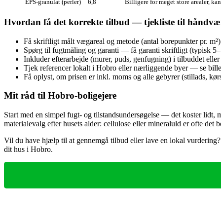
EPS‑granulat (perler)
6,8
Billigere for meget store arealer, ka
Hvordan få det korrekte tilbud — tjekliste til håndv
Få skriftligt målt vægareal og metode (antal borepunkter pr. m²)
Spørg til fugtmåling og garanti — få garanti skriftligt (typisk 5–
Inkluder efterarbejde (murer, puds, genfugning) i tilbuddet eller 
Tjek referencer lokalt i Hobro eller nærliggende byer — se bill
Få oplyst, om prisen er inkl. moms og alle gebyrer (stillads, kørs
Mit råd til Hobro‑boligejere
Start med en simpel fugt‑ og tilstandsundersøgelse — det koster lidt, 
materialevalg efter husets alder: cellulose eller mineraluld er ofte det 
Vil du have hjælp til at gennemgå tilbud eller lave en lokal vurdering
dit hus i Hobro.