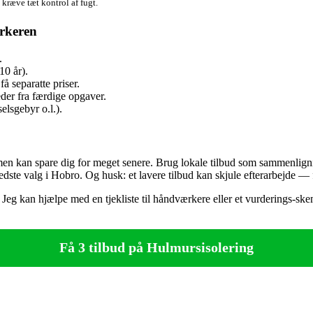
n kræve tæt kontrol af fugt.
ærkeren
.
10 år).
få separatte priser.
eder fra færdige opgaver.
elsgebyr o.l.).
men kan spare dig for meget senere. Brug lokale tilbud som sammenlignin
bedste valg i Hobro. Og husk: et lavere tilbud kan skjule efterarbejde — få
? Jeg kan hjælpe med en tjekliste til håndværkere eller et vurderings‑sk
Få 3 tilbud på Hulmursisolering