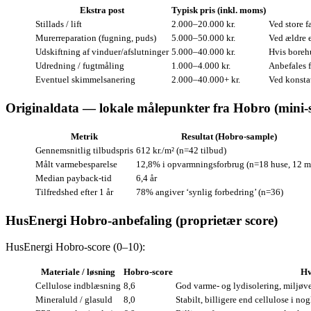
Ekstra post
Typisk pris (inkl. moms)
Stillads / lift
2.000–20.000 kr.
Ved store f
Murerreparation (fugning, puds)
5.000–50.000 kr.
Ved ældre 
Udskiftning af vinduer/afslutninger
5.000–40.000 kr.
Hvis borehu
Udredning / fugtmåling
1.000–4.000 kr.
Anbefales 
Eventuel skimmelsanering
2.000–40.000+ kr.
Ved konstat
Originaldata — lokale målepunkter fra Hobro (mini‑
Metrik
Resultat (Hobro‑sample)
Gennemsnitlig tilbudspris
612 kr./m² (n=42 tilbud)
Målt varmebesparelse
12,8% i opvarmningsforbrug (n=18 huse, 12 m
Median payback‑tid
6,4 år
Tilfredshed efter 1 år
78% angiver ‘synlig forbedring’ (n=36)
HusEnergi Hobro‑anbefaling (proprietær score)
HusEnergi Hobro‑score (0–10):
Materiale / løsning
Hobro‑score
Hv
Cellulose indblæsning
8,6
God varme‑ og lydisolering, miljøve
Mineraluld / glasuld
8,0
Stabilt, billigere end cellulose i no