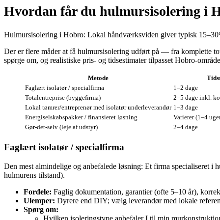
Hvordan får du hulmursisolering i 
Hulmursisolering i Hobro: Lokal håndværksviden giver typisk 15–30%
Der er flere måder at få hulmursisolering udført på — fra komplette t
spørge om, og realistiske pris- og tidsestimater tilpasset Hobro‑område
Metode
Tid
Faglært isolatør / specialfirma
1–2 dage
Totalentreprise (byggefirma)
2–5 dage inkl. k
Lokal tømrer/entreprenør med isolatør underleverandør
1–3 dage
Energiselskabspakker / finansieret løsning
Varierer (1–4 uge
Gør‑det‑selv (leje af udstyr)
2–4 dage
Faglært isolatør / specialfirma
Den mest almindelige og anbefalede løsning: Et firma specialiseret i 
hulmurens tilstand).
Fordele:
Faglig dokumentation, garantier (ofte 5–10 år), korrek
Ulemper:
Dyrere end DIY; vælg leverandør med lokale referen
Spørg om:
Hvilken isoleringstype anbefaler I til min murkonstruktio