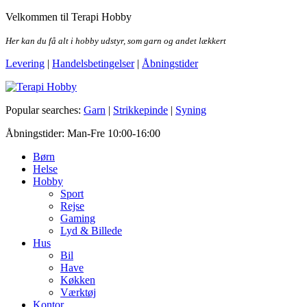
Skip
Velkommen til Terapi Hobby
to
the
Her kan du få alt i hobby udstyr, som garn og andet lækkert
content
Levering
|
Handelsbetingelser
|
Åbningstider
Terapi Hobby
Popular searches:
Garn
|
Strikkepinde
|
Syning
Åbningstider: Man-Fre 10:00-16:00
Børn
Helse
Hobby
Sport
Rejse
Gaming
Lyd & Billede
Hus
Bil
Have
Køkken
Værktøj
Kontor