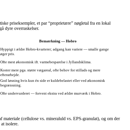
iske priseksempler, et par “proprietære” nøgletal fra en lokal
gå dyre overraskelser.
Bemærkning — Hobro
Hyppigt i ældre Hobro-kvarterer; adgang kan variere — smalle gange
øger pris.
Ofte mest økonomisk ift. varmebesparelse i Jyllandsklima.
Koster mere pga. større vægareal, ofte behov for stillads og mere
efterarbejde.
God løsning hvis kun én side er kuldebelastet eller ved økonomisk
begrænsning.
Ofte undervurderet — forvent ekstra ved ældre murværk i Hobro.
af materiale (cellulose vs. mineraluld vs. EPS‑granulat), og om der
at isolere.