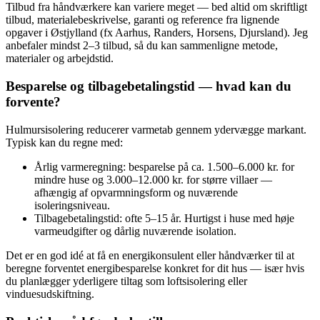
Tilbud fra håndværkere kan variere meget — bed altid om skriftligt
tilbud, materialebeskrivelse, garanti og reference fra lignende
opgaver i Østjylland (fx Aarhus, Randers, Horsens, Djursland). Jeg
anbefaler mindst 2–3 tilbud, så du kan sammenligne metode,
materialer og arbejdstid.
Besparelse og tilbagebetalingstid — hvad kan du
forvente?
Hulmursisolering reducerer varmetab gennem ydervægge markant.
Typisk kan du regne med:
Årlig varmeregning: besparelse på ca. 1.500–6.000 kr. for
mindre huse og 3.000–12.000 kr. for større villaer —
afhængig af opvarmningsform og nuværende
isoleringsniveau.
Tilbagebetalingstid: ofte 5–15 år. Hurtigst i huse med høje
varmeudgifter og dårlig nuværende isolation.
Det er en god idé at få en energikonsulent eller håndværker til at
beregne forventet energibesparelse konkret for dit hus — især hvis
du planlægger yderligere tiltag som loftsisolering eller
vinduesudskiftning.