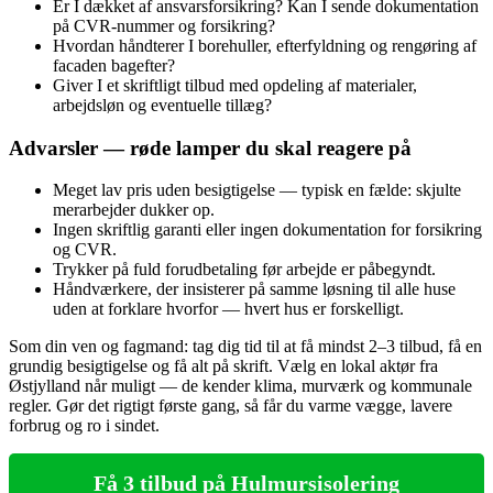
Er I dækket af ansvarsforsikring? Kan I sende dokumentation
på CVR-nummer og forsikring?
Hvordan håndterer I borehuller, efterfyldning og rengøring af
facaden bagefter?
Giver I et skriftligt tilbud med opdeling af materialer,
arbejdsløn og eventuelle tillæg?
Advarsler — røde lamper du skal reagere på
Meget lav pris uden besigtigelse — typisk en fælde: skjulte
merarbejder dukker op.
Ingen skriftlig garanti eller ingen dokumentation for forsikring
og CVR.
Trykker på fuld forudbetaling før arbejde er påbegyndt.
Håndværkere, der insisterer på samme løsning til alle huse
uden at forklare hvorfor — hvert hus er forskelligt.
Som din ven og fagmand: tag dig tid til at få mindst 2–3 tilbud, få en
grundig besigtigelse og få alt på skrift. Vælg en lokal aktør fra
Østjylland når muligt — de kender klima, murværk og kommunale
regler. Gør det rigtigt første gang, så får du varme vægge, lavere
forbrug og ro i sindet.
Få 3 tilbud på Hulmursisolering