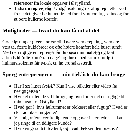
referencer fra lokale opgaver i Østjylland.
Tidsrum og vejrlig:
Undgå isolering i kraftig regn eller ved
frost; det giver bedre mulighed for at vurdere fugtstatus og for
at bore hullerne korrekt.
Muligheder — hvad du kan få ud af det
Gode løsninger giver stor værdi: lavere varmeregning, varmere
vægge, færre kuldebroer og ofte højere komfort hele huset rundt.
Med den rigtige entreprenør får du også minimal støj og kort
arbejdstid (ofte kun én-to dage), og huse med korrekt udført
hulmursisolering får typisk en højere salgsværdi.
Spørg entreprenøren — min tjekliste du kan bruge
Har I set huset fysisk? Kan I vise billeder eller video fra
besigtigelsen?
Hvilket materiale vil I bruge, og hvorfor er det det rigtige til
min husmur i Østjylland?
Hvad gør I, hvis hulrummet er blokeret eller fugtigt? Hvad er
ekstraomkostningerne?
Vis mig referencer fra lignende opgaver i nærheden — kan
jeg ringe til en tidligere kunde?
Hvilken garanti tilbyder I, og hvad dækker den præcist?