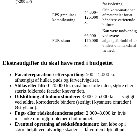
(>200 m²)
før isolering.
Ofte kombinationer
44.000–
EPS‑granulat /
af materialer for at
125.000
kombiløsning
håndtere varierende
kr.
hulrum.
Kan være nødvendig
66.000–
ved svære
PUR‑skum
175.000
adgangsforhold eller
kr.
ønsket om maksimal
tæthed.
Ekstraudgifter du skal have med i budgettet
Facadereparation / efterspartling:
500–15.000 kr.
afhængigt af huller, puds og farveafvigelser.
Stillas eller lift:
0–20.000 kr. (små huse ofte uden, større eller
stærkt folderede facader kræver det).
Udskiftning af hulmursbindere:
3.000–25.000 kr. — vigtigt
ved ældre, korroderede bindere (særligt i kystnære områder i
Østjylland).
Fugt- eller rådskadeundersøgelse:
2.000–8.000 kr. hvis
mistanke om fugtproblemer i hulrummet.
Eventuel opretning af sokkel/fundament:
kan løbe op i
større beløb ved alvorlige skader — få vurderet før tilbud.