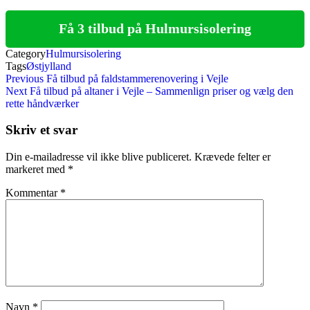
Få 3 tilbud på Hulmursisolering
Category
Hulmursisolering
Tags
Østjylland
Indlægsnavigation
Previous
Previous
Få tilbud på faldstammerenovering i Vejle
Post
Next
Next
Få tilbud på altaner i Vejle – Sammenlign priser og vælg den
Post
rette håndværker
Skriv et svar
Din e-mailadresse vil ikke blive publiceret.
Krævede felter er
markeret med
*
Kommentar
*
Navn
*