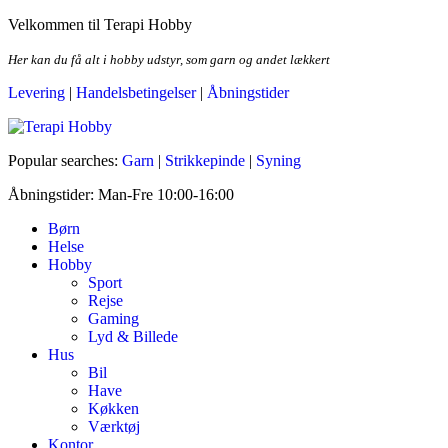
Skip
Velkommen til Terapi Hobby
to
the
Her kan du få alt i hobby udstyr, som garn og andet lækkert
content
Levering
|
Handelsbetingelser
|
Åbningstider
Terapi Hobby
Popular searches:
Garn
|
Strikkepinde
|
Syning
Åbningstider: Man-Fre 10:00-16:00
Børn
Helse
Hobby
Sport
Rejse
Gaming
Lyd & Billede
Hus
Bil
Have
Køkken
Værktøj
Kontor