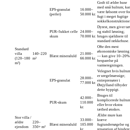
Godt til ældre huse
med små hulrum; ka
EPS‑granulat
16.000–
være følsomt over fo
(perler)
50.000 kr.
fugt i meget fugtige
sokkelkonstruktioner
Dyrest, men giver tæ
PUR‑/lukket celle
24.000–
og stabil løsning;
skum
70.000 kr.
bruges sjældnere til
standard rækkehuse.
Ofte den mest
Standard
økonomiske løsning
villa
140–220
21.000–
Blæst mineraluld
— kan give 10–20%
(120–180
m²
66.000 kr.
besparelse på
m²)
varmeregningen.
Velegnet hvis hulru
er uregelmæssige;
28.000–
EPS‑granulat
entreprenører i
77.000 kr.
Østjylland tilbyder
dette hyppigt.
Bruges til
42.000–
komplicerede hulru
PUR‑skum
110.000
eller hvor ekstra
kr.
tæthed ønskes.
Ældre mure kan
Stor villa /
33.000–
kræve
ældre
220–
Blæst mineraluld
105.000
fugtundersøgelse og
ejendom
350+ m²
kr.
reparation af bindere