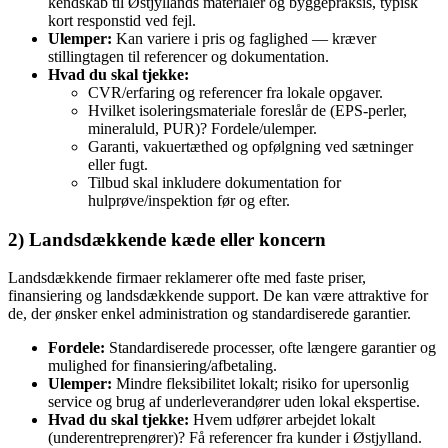
kendskab til Østjyllands materialer og byggepraksis, typisk
kort responstid ved fejl.
Ulemper:
Kan variere i pris og faglighed — kræver
stillingtagen til referencer og dokumentation.
Hvad du skal tjekke:
CVR/erfaring og referencer fra lokale opgaver.
Hvilket isoleringsmateriale foreslår de (EPS‑perler,
mineraluld, PUR)? Fordele/ulemper.
Garanti, vakuertæthed og opfølgning ved sætninger
eller fugt.
Tilbud skal inkludere dokumentation for
hulprøve/inspektion før og efter.
2) Landsdækkende kæde eller koncern
Landsdækkende firmaer reklamerer ofte med faste priser,
finansiering og landsdækkende support. De kan være attraktive for
de, der ønsker enkel administration og standardiserede garantier.
Fordele:
Standardiserede processer, ofte længere garantier og
mulighed for finansiering/afbetaling.
Ulemper:
Mindre fleksibilitet lokalt; risiko for upersonlig
service og brug af underleverandører uden lokal ekspertise.
Hvad du skal tjekke:
Hvem udfører arbejdet lokalt
(underentreprenører)? Få referencer fra kunder i Østjylland.