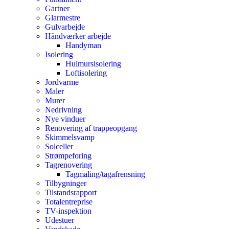
Gartner
Glarmestre
Gulvarbejde
Håndværker arbejde
Handyman
Isolering
Hulmursisolering
Loftisolering
Jordvarme
Maler
Murer
Nedrivning
Nye vinduer
Renovering af trappeopgang
Skimmelsvamp
Solceller
Strømpeforing
Tagrenovering
Tagmaling/tagafrensning
Tilbygninger
Tilstandsrapport
Totalentreprise
TV-inspektion
Udestuer