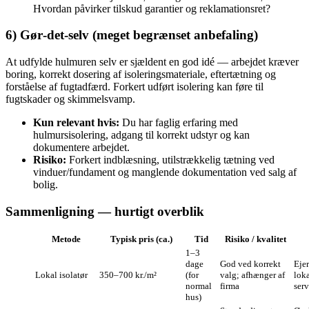
Hvordan påvirker tilskud garantier og reklamationsret?
6) Gør‑det‑selv (meget begrænset anbefaling)
At udfylde hulmuren selv er sjældent en god idé — arbejdet kræver
boring, korrekt dosering af isoleringsmateriale, eftertætning og
forståelse af fugtadfærd. Forkert udført isolering kan føre til
fugtskader og skimmelsvamp.
Kun relevant hvis:
Du har faglig erfaring med
hulmursisolering, adgang til korrekt udstyr og kan
dokumentere arbejdet.
Risiko:
Forkert indblæsning, utilstrækkelig tætning ved
vinduer/fundament og manglende dokumentation ved salg af
bolig.
Sammenligning — hurtigt overblik
Metode
Typisk pris (ca.)
Tid
Risiko / kvalitet
1–3
dage
God ved korrekt
Ejer
Lokal isolatør
350–700 kr./m²
(for
valg; afhænger af
loka
normal
firma
serv
hus)