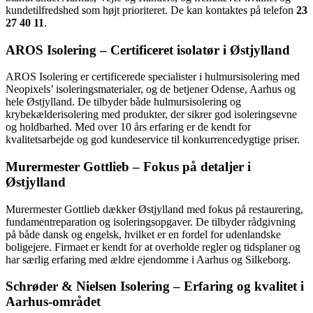
kundetilfredshed som højt prioriteret. De kan kontaktes på telefon
23
27 40 11
.
AROS Isolering – Certificeret isolatør i Østjylland
AROS Isolering er certificerede specialister i hulmursisolering med
Neopixels’ isoleringsmaterialer, og de betjener Odense, Aarhus og
hele Østjylland. De tilbyder både hulmursisolering og
krybekælderisolering med produkter, der sikrer god isoleringsevne
og holdbarhed. Med over 10 års erfaring er de kendt for
kvalitetsarbejde og god kundeservice til konkurrencedygtige priser.
Murermester Gottlieb – Fokus på detaljer i
Østjylland
Murermester Gottlieb dækker Østjylland med fokus på restaurering,
fundamentreparation og isoleringsopgaver. De tilbyder rådgivning
på både dansk og engelsk, hvilket er en fordel for udenlandske
boligejere. Firmaet er kendt for at overholde regler og tidsplaner og
har særlig erfaring med ældre ejendomme i Aarhus og Silkeborg.
Schrøder & Nielsen Isolering – Erfaring og kvalitet i
Aarhus-området