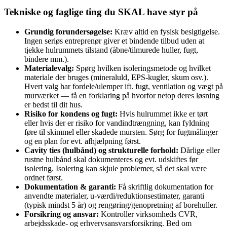
Tekniske og faglige ting du SKAL have styr på
Grundig forundersøgelse:
Kræv altid en fysisk besigtigelse.
Ingen seriøs entreprenør giver et bindende tilbud uden at
tjekke hulrummets tilstand (åbne/tilmurede huller, fugt,
bindere mm.).
Materialevalg:
Spørg hvilken isoleringsmetode og hvilket
materiale der bruges (mineraluld, EPS-kugler, skum osv.).
Hvert valg har fordele/ulemper ift. fugt, ventilation og vægt på
murværket — få en forklaring på hvorfor netop deres løsning
er bedst til dit hus.
Risiko for kondens og fugt:
Hvis hulrummet ikke er tørt
eller hvis der er risiko for vandindtrængning, kan fyldning
føre til skimmel eller skadede mursten. Sørg for fugtmålinger
og en plan for evt. afhjælpning først.
Cavity ties (hulbånd) og strukturelle forhold:
Dårlige eller
rustne hulbånd skal dokumenteres og evt. udskiftes før
isolering. Isolering kan skjule problemer, så det skal være
ordnet først.
Dokumentation & garanti:
Få skriftlig dokumentation for
anvendte materialer, u-værdi/reduktionsestimater, garanti
(typisk mindst 5 år) og rengøring/genopretning af borehuller.
Forsikring og ansvar:
Kontroller virksomheds CVR,
arbejdsskade- og erhvervsansvarsforsikring. Bed om