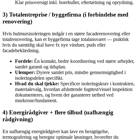
Klar prisoversigt inkl. borehuller, eftertætning og oprydning.
3) Totalentreprise / byggefirma (i forbindelse med
renovering)
Hvis hulmursisoleringen indgår i en større facaderenovering eller
totalrenovering, kan et byggefirma tage totalansvaret — praktisk
hvis du samtidig skal have fx nye vinduer, puds eller
facadebeklædning.
Fordele:
Én kontakt, bedre koordinering ved større arbejder,
samlet garanti og tidsplan.
Ulemper:
Dyrere samlet pris, mindre gennemsigtighed i
isoleringsdelen specifikt.
Hvad du skal tjekke:
Specificer isoleringskrav i kontrakten,
materialevalg, hvordan afsluttende fugttest/visuel inspektion
dokumenteres, og hvem der garanterer tæthed ved
murkrone/fundament.
4) Energirådgiver + flere tilbud (uafhængig
rådgivning)
En uafhængig energirådgiver kan lave en besigtigelse,
termografering og beregne optimale løsninger, hvorefter du