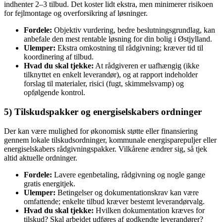
indhenter 2–3 tilbud. Det koster lidt ekstra, men minimerer risikoen
for fejlmontage og overforsikring af løsninger.
Fordele:
Objektiv vurdering, bedre beslutningsgrundlag, kan
anbefale den mest rentable løsning for din bolig i Østjylland.
Ulemper:
Ekstra omkostning til rådgivning; kræver tid til
koordinering af tilbud.
Hvad du skal tjekke:
At rådgiveren er uafhængig (ikke
tilknyttet en enkelt leverandør), og at rapport indeholder
forslag til materialer, risici (fugt, skimmelsvamp) og
opfølgende kontrol.
5) Tilskudspakker og energiselskabers ordninger
Der kan være mulighed for økonomisk støtte eller finansiering
gennem lokale tilskudsordninger, kommunale energisparepuljer eller
energiselskabers rådgivningspakker. Vilkårene ændrer sig, så tjek
altid aktuelle ordninger.
Fordele:
Lavere egenbetaling, rådgivning og nogle gange
gratis energitjek.
Ulemper:
Betingelser og dokumentationskrav kan være
omfattende; enkelte tilbud kræver bestemt leverandørvalg.
Hvad du skal tjekke:
Hvilken dokumentation kræves for
tilskud? Skal arbejdet udføres af godkendte leverandører?