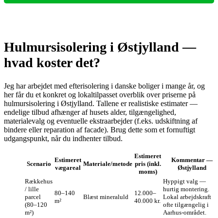
Hulmursisolering i Østjylland —
hvad koster det?
Jeg har arbejdet med efterisolering i danske boliger i mange år, og
her får du et konkret og lokaltilpasset overblik over priserne på
hulmursisolering i Østjylland. Tallene er realistiske estimater —
endelige tilbud afhænger af husets alder, tilgængelighed,
materialevalg og eventuelle ekstraarbejder (f.eks. udskiftning af
bindere eller reparation af facade). Brug dette som et fornuftigt
udgangspunkt, når du indhenter tilbud.
Estimeret
Estimeret
Kommentar —
Scenario
Materiale/metode
pris (inkl.
vægareal
Østjylland
moms)
Rækkehus
Hyppigt valg —
/ lille
hurtig montering.
80–140
12.000–
parcel
Blæst mineraluld
Lokal arbejdskraft
m²
40.000 kr.
(80–120
ofte tilgængelig i
m²)
Aarhus-området.