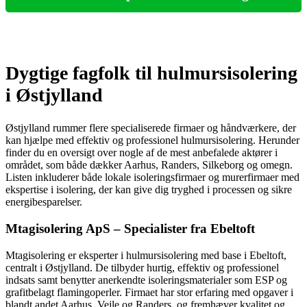
Dygtige fagfolk til hulmursisolering
i Østjylland
Østjylland rummer flere specialiserede firmaer og håndværkere, der
kan hjælpe med effektiv og professionel hulmursisolering. Herunder
finder du en oversigt over nogle af de mest anbefalede aktører i
området, som både dækker Aarhus, Randers, Silkeborg og omegn.
Listen inkluderer både lokale isoleringsfirmaer og murerfirmaer med
ekspertise i isolering, der kan give dig tryghed i processen og sikre
energibesparelser.
Mtagisolering ApS – Specialister fra Ebeltoft
Mtagisolering er eksperter i hulmursisolering med base i Ebeltoft,
centralt i Østjylland. De tilbyder hurtig, effektiv og professionel
indsats samt benytter anerkendte isoleringsmaterialer som ESP og
grafitbelagt flamingoperler. Firmaet har stor erfaring med opgaver i
blandt andet Aarhus, Vejle og Randers, og fremhæver kvalitet og