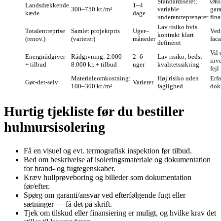
Standardiseret;
Øns
Landsdækkende
1–4
300–750 kr./m²
variable
gara
kæde
dage
underentreprenører
fina
Lav risiko hvis
Totalentreprise
Samlet projektpris
Uger–
Ved 
kontrakt klart
(renov.)
(varierer)
måneder
fac
defineret
Vil
Energirådgiver
Rådgivning: 2.000–
2–6
Lav risiko; bedst
inv
+ tilbud
8.000 kr. + tilbud
uger
kvalitetssikring
fejl
Materialeomkostning:
Høj risiko uden
Erf
Gør‑det‑selv
Varierer
100–300 kr./m²
faglighed
dok
Hurtig tjekliste før du bestiller
hulmursisolering
Få en visuel og evt. termografisk inspektion før tilbud.
Bed om beskrivelse af isoleringsmateriale og dokumentation
for brand- og fugtegenskaber.
Kræv hullprøveboring og billeder som dokumentation
før/efter.
Spørg om garanti/ansvar ved efterfølgende fugt eller
sætninger — få det på skrift.
Tjek om tilskud eller finansiering er muligt, og hvilke krav det