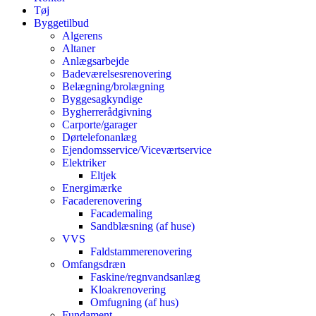
Tøj
Byggetilbud
Algerens
Altaner
Anlægsarbejde
Badeværelsesrenovering
Belægning/brolægning
Byggesagkyndige
Bygherrerådgivning
Carporte/garager
Dørtelefonanlæg
Ejendomsservice/Viceværtservice
Elektriker
Eltjek
Energimærke
Facaderenovering
Facademaling
Sandblæsning (af huse)
VVS
Faldstammerenovering
Omfangsdræn
Faskine/regnvandsanlæg
Kloakrenovering
Omfugning (af hus)
Fundament