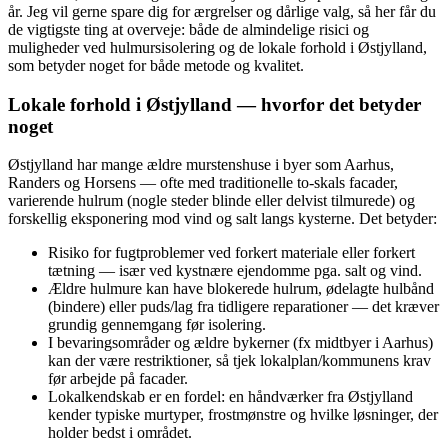
år. Jeg vil gerne spare dig for ærgrelser og dårlige valg, så her får du
de vigtigste ting at overveje: både de almindelige risici og
muligheder ved hulmursisolering og de lokale forhold i Østjylland,
som betyder noget for både metode og kvalitet.
Lokale forhold i Østjylland — hvorfor det betyder
noget
Østjylland har mange ældre murstenshuse i byer som Aarhus,
Randers og Horsens — ofte med traditionelle to-skals facader,
varierende hulrum (nogle steder blinde eller delvist tilmurede) og
forskellig eksponering mod vind og salt langs kysterne. Det betyder:
Risiko for fugtproblemer ved forkert materiale eller forkert
tætning — især ved kystnære ejendomme pga. salt og vind.
Ældre hulmure kan have blokerede hulrum, ødelagte hulbånd
(bindere) eller puds/lag fra tidligere reparationer — det kræver
grundig gennemgang før isolering.
I bevaringsområder og ældre bykerner (fx midtbyer i Aarhus)
kan der være restriktioner, så tjek lokalplan/kommunens krav
før arbejde på facader.
Lokalkendskab er en fordel: en håndværker fra Østjylland
kender typiske murtyper, frostmønstre og hvilke løsninger, der
holder bedst i området.