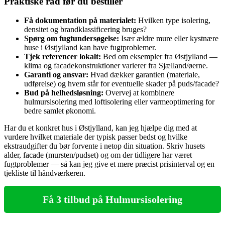
Praktiske råd før du bestiller
Få dokumentation på materialet:
Hvilken type isolering,
densitet og brandklassificering bruges?
Spørg om fugtundersøgelse:
Især ældre mure eller kystnære
huse i Østjylland kan have fugtproblemer.
Tjek referencer lokalt:
Bed om eksempler fra Østjylland —
klima og facadekonstruktioner varierer fra Sjælland/øerne.
Garanti og ansvar:
Hvad dækker garantien (materiale,
udførelse) og hvem står for eventuelle skader på puds/facade?
Bud på helhedsløsning:
Overvej at kombinere
hulmursisolering med loftisolering eller varmeoptimering for
bedre samlet økonomi.
Har du et konkret hus i Østjylland, kan jeg hjælpe dig med at
vurdere hvilket materiale der typisk passer bedst og hvilke
ekstraudgifter du bør forvente i netop din situation. Skriv husets
alder, facade (mursten/pudset) og om der tidligere har været
fugtproblemer — så kan jeg give et mere præcist prisinterval og en
tjekliste til håndværkeren.
Få 3 tilbud på Hulmursisolering