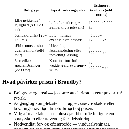
Estimeret
Boligtype
Typisk isoleringspakke
totalpris (inkl.
moms)
Lille rækkehus /
Loft efterisolering +
15.000–45.000
lejlighed (80–120
hulmur (hvis relevant)
kr.
m²)
Standard villa (120–
Loft + hulmur +
40.000–
180 m²)
eventuelt kælderdæk
120.000 kr.
Ældre murstenshus
Udvendig
100.000–
uden hulmur (solid
facadeisolering eller
300.000 kr.
mur)
indvendig løsning
Stor villa /
Kombination: loft,
120.000–
specialløsninger
vægge, gulv, evt. spray-
400.000+ kr.
(>200 m²)
skum
Hvad påvirker prisen i Brøndby?
Boligtype og areal — jo større areal, desto lavere pris pr. m²
typisk.
Adgang og kompleksitet — trapper, snævre skakte eller
bevaringskrav øger timeforbruget og prisen.
Valg af materiale — cellulose/løsuld er ofte billigere end
spray-skum eller udvendig facadeisolering.
Nødvendigt for- og efterarbejde — vindueslysninger,