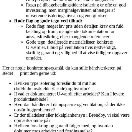
Regn på tilbagebetalingstiden: isolering er ofte en god
investering, men marginalgevinsten afhænger af
nuværende isoleringsniveau og energipriser.
Røde flag og gode tegn ved tilbud:
Røde flag: meget lav pris uden detaljer, krav om fuld
betaling op front, manglende dokumentation for
ansvarsforsikring, eller manglende referencer.
Gode tegn: detaljerede materialelister, konkrete
U‑værdier, tilbud på ventilation hvis nødvendigt,
skriftlig garanti og villighed til at vise tidligere opgaver i
området.
Her er nogle konkrete spørgsmål, du kan stille håndværkeren på
stedet — print dem gerne ud:
Hvilken type isolering foreslår du til mit hus
(loft/hulmurs/kælder/facade) og hvorfor?
Hvad er dokumenteret U‑værdi efter arbejdet? Kan I levere
produktdatablade?
Hvordan håndterer I dampspærre og ventilation, så der ikke
opstår fugtproblemer?
Er der tilladelser eller lokalplanhensyn i Brøndby, vi skal være
opmærksomme på?
Hvilken forsikring og garanti følger med, og hvordan
dokumenteres arbejdet ved færdiggørelse?