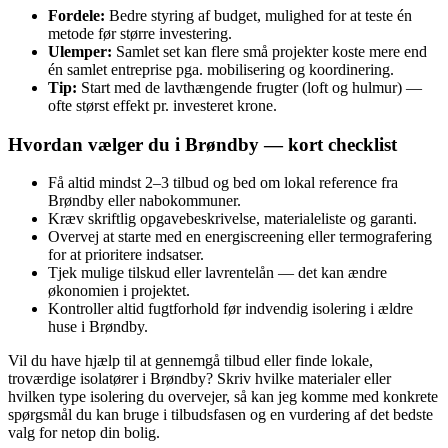
Fordele:
Bedre styring af budget, mulighed for at teste én
metode før større investering.
Ulemper:
Samlet set kan flere små projekter koste mere end
én samlet entreprise pga. mobilisering og koordinering.
Tip:
Start med de lavthængende frugter (loft og hulmur) —
ofte størst effekt pr. investeret krone.
Hvordan vælger du i Brøndby — kort checklist
Få altid mindst 2–3 tilbud og bed om lokal reference fra
Brøndby eller nabokommuner.
Kræv skriftlig opgavebeskrivelse, materialeliste og garanti.
Overvej at starte med en energiscreening eller termografering
for at prioritere indsatser.
Tjek mulige tilskud eller lavrentelån — det kan ændre
økonomien i projektet.
Kontroller altid fugtforhold før indvendig isolering i ældre
huse i Brøndby.
Vil du have hjælp til at gennemgå tilbud eller finde lokale,
troværdige isolatører i Brøndby? Skriv hvilke materialer eller
hvilken type isolering du overvejer, så kan jeg komme med konkrete
spørgsmål du kan bruge i tilbudsfasen og en vurdering af det bedste
valg for netop din bolig.