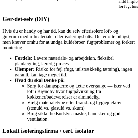
altid inspic
for fugt førs
Gør‑det‑selv (DIY)
Hvis du er handy og har tid, kan du selv efterisolere loft- og
gulvrum med rulmaterialer eller isoleringsbatts. Det er ofte billigst,
men kræver omhu for at undgå kuldebroer, fugtproblemer og forkert
montering.
Fordele:
Lavere materiale- og arbejdsløn, fleksibel
planlægning, lærerig proces.
Ulemper:
Risiko for fejl (fugt, utilstrækkelig tætning), ingen
garanti, kan tage meget tid.
Hvad du skal tænke på:
Sørg for dampspærre og tætte overgange — især ved
loft i Brøndby hvor fugtpåvirkning fra
køkkener/badeværelser er almindelig.
Vælg materialetype efter brand- og hygiejnekrav
(stenuld vs. glasuld vs. skum).
Brug sikkerhedsudstyr: maske, handsker og god
ventilation.
Lokalt isoleringsfirma / cert. isolatør