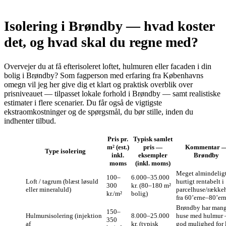
Isolering i Brøndby — hvad koster
det, og hvad skal du regne med?
Overvejer du at få efterisoleret loftet, hulmuren eller facaden i din
bolig i Brøndby? Som fagperson med erfaring fra Københavns
omegn vil jeg her give dig et klart og praktisk overblik over
prisniveauet — tilpasset lokale forhold i Brøndby — samt realistiske
estimater i flere scenarier. Du får også de vigtigste
ekstraomkostninger og de spørgsmål, du bør stille, inden du
indhenter tilbud.
Pris pr.
Typisk samlet
m² (est.)
pris —
Kommentar 
Type isolering
inkl.
eksempler
Brøndby
moms
(inkl. moms)
Meget almindelig
100–
6.000–35.000
Loft / tagrum (blæst løsuld
hurtigt rentabelt i
300
kr. (80–180 m²
eller mineraluld)
parcelhuse/række
kr./m²
bolig)
fra 60’erne–80’ern
Brøndby har man
150–
Hulmursisolering (injektion
8.000–25.000
huse med hulmur
350
af
kr. (typisk
god mulighed for 