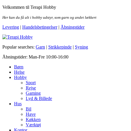
Skip
Velkommen til Terapi Hobby
to
the
Her kan du få alt i hobby udstyr, som garn og andet lækkert
content
Levering
|
Handelsbetingelser
|
Åbningstider
Terapi Hobby
Popular searches:
Garn
|
Strikkepinde
|
Syning
Åbningstider: Man-Fre 10:00-16:00
Børn
Helse
Hobby
Sport
Rejse
Gaming
Lyd & Billede
Hus
Bil
Have
Køkken
Værktøj
Kontor