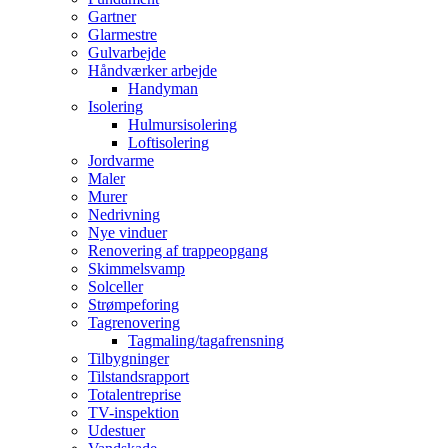
Gartner
Glarmestre
Gulvarbejde
Håndværker arbejde
Handyman
Isolering
Hulmursisolering
Loftisolering
Jordvarme
Maler
Murer
Nedrivning
Nye vinduer
Renovering af trappeopgang
Skimmelsvamp
Solceller
Strømpeforing
Tagrenovering
Tagmaling/tagafrensning
Tilbygninger
Tilstandsrapport
Totalentreprise
TV-inspektion
Udestuer