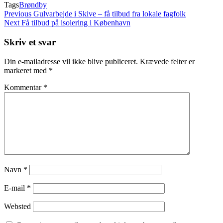
Tags
Brøndby
Indlægsnavigation
Previous
Previous
Gulvarbejde i Skive – få tilbud fra lokale fagfolk
Post
Next
Next
Få tilbud på isolering i København
Post
Skriv et svar
Din e-mailadresse vil ikke blive publiceret.
Krævede felter er
markeret med
*
Kommentar
*
Navn
*
E-mail
*
Websted