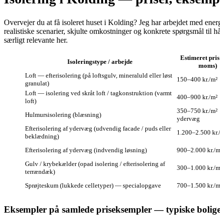
Overvejer du at få isoleret huset i Kolding? Jeg har arbejdet med ene
realistiske scenarier, skjulte omkostninger og konkrete spørgsmål ti
særligt relevante her.
Estimeret pris 
Isoleringstype / arbejde
moms)
Loft — efterisolering (på loftsgulv, mineraluld eller løst
150–400 kr./m²
granulat)
Loft — isolering ved skråt loft / tagkonstruktion (varmt
400–900 kr./m²
loft)
350–750 kr./m²
Hulmursisolering (blæsning)
ydervæg
Efterisolering af ydervæg (udvendig facade / puds eller
1.200–2.500 kr.
beklædning)
Efterisolering af ydervæg (indvendig løsning)
900–2.000 kr./m
Gulv / krybekælder (opad isolering / efterisolering af
300–1.000 kr./m
terrændæk)
Sprøjte­skum (lukkede celletyper) — specialopgave
700–1.500 kr./m
Eksempler på samlede priseksempler — typiske bolige