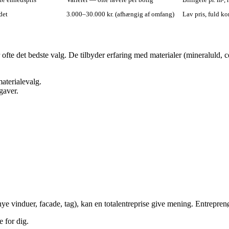
det
3.000–30.000 kr. (afhængig af omfang)
Lav pris, fuld ko
rmaer ofte det bedste valg. De tilbyder erfaring med materialer (mineralul
aterialevalg.
gaver.
ye vinduer, facade, tag), kan en totalentreprise give mening. Entreprenøre
e for dig.