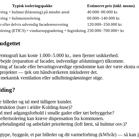
Typisk isoleringspakke
Estimeret pris (inkl. moms)
lering + hulmur (blæsning) på mindre areal
40.000–90.000 kr.
lering + hulmursisolering
60.000–140.000 kr.
r eller delvis udvendig facaderenovering
120.000–350.000 kr.
lering (ETICS) + vinduesopgradering + fugtsikring
250.000–700.000+ kr.
udgettet
rmografi kan koste 1.000–5.000 kr., men fjerner usikkerhed.
bejde (reparation af facader, indvendige afslutninger) tilkomme.
ing af facade eller bevaringsværdige ejendomme kan der være ekstra 
projekter — tjek om håndværkeren inkluderer det.
mekanisk ventilation eller udluftningsløsninger stige.
lding?
 billeder og tal med tidligere kunder.
truktion (især i ældre Kolding-huse)?
vad med adgangsforhold i smalle gader eller tæt bebyggelse?
efterisolering kan kræve dispensation fra kommunen.
etalingstid og anbefalet prioritering (loft først, så hulmur osv.)?
gtype, byggeår, et par billeder og dit varmeforbrug (kWh/år) — så kan je