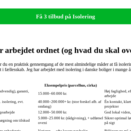
Få 3 tilbud på Isolering
 arbejdet ordnet (og hvad du skal ov
år du en praktisk gennemgang af de mest almindelige måder at få isoleri
 i fællesskab. Jeg har arbejdet med isolering i danske boliger i mange år
Eksempelpris (parcelhus, cirka)
udvendig), garanti,
Høj faglighed, ef
15.000–60.000 kr.
arbejde
 isolering, evt.
40.000–200.000+ kr. (stor forskel afh. af
Én kontakt, klart
omfang)
projekter
ggearbejde
12.000–50.000 kr.
God lokal viden, 
5.000–25.000 kr. (rådgivning), + udførsel
Sikrer optimal 
nsøgning om tilskud
oveni
på sigt
ere enhedspris
Varierer — ofte lavere per bolig
Billigere pr. m²