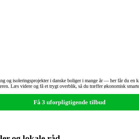
g og isoleringsprojekter i danske boliger i mange år — her får du en kort
en. Læs videre og få et trygt overblik, så du træffer økonomisk smarte v
Få 3 uforpligtigende tilbud
ler og lokale råd