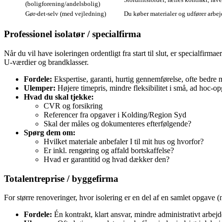
(boligforening/andelsbolig)
Gør‑det‑selv (med vejledning)
Du køber materialer og udfører arbej
Professionel isolatør / specialfirma
Når du vil have isoleringen ordentligt fra start til slut, er specialfi
U‑værdier og brandklasser.
Fordele:
Ekspertise, garanti, hurtig gennemførelse, ofte bedre m
Ulemper:
Højere timepris, mindre fleksibilitet i små, ad hoc‑op
Hvad du skal tjekke:
CVR og forsikring
Referencer fra opgaver i Kolding/Region Syd
Skal der måles og dokumenteres efterfølgende?
Spørg dem om:
Hvilket materiale anbefaler I til mit hus og hvorfor?
Er inkl. rengøring og affald bortskaffelse?
Hvad er garantitid og hvad dækker den?
Totalentreprise / byggefirma
For større renoveringer, hvor isolering er en del af en samlet opgave (n
Fordele:
Én kontrakt, klart ansvar, mindre administrativt arbejd