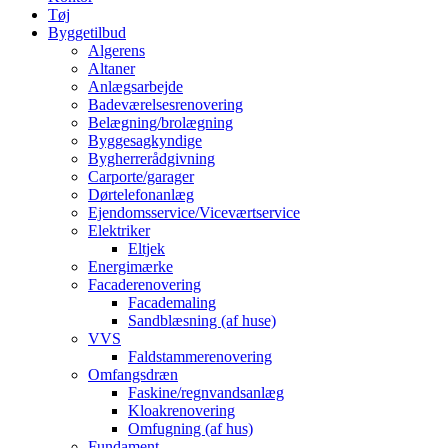
Tøj
Byggetilbud
Algerens
Altaner
Anlægsarbejde
Badeværelsesrenovering
Belægning/brolægning
Byggesagkyndige
Bygherrerådgivning
Carporte/garager
Dørtelefonanlæg
Ejendomsservice/Viceværtservice
Elektriker
Eltjek
Energimærke
Facaderenovering
Facademaling
Sandblæsning (af huse)
VVS
Faldstammerenovering
Omfangsdræn
Faskine/regnvandsanlæg
Kloakrenovering
Omfugning (af hus)
Fundament