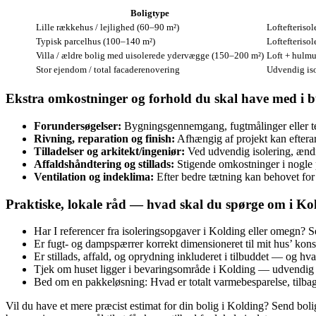
Boligtype
Lille rækkehus / lejlighed (60–90 m²)
Loftefteriso
Typisk parcelhus (100–140 m²)
Loftefteriso
Villa / ældre bolig med uisolerede ydervægge (150–200 m²)
Loft + hulmu
Stor ejendom / total facaderenovering
Udvendig iso
Ekstra omkostninger og forhold du skal have med i b
Forundersøgelser:
Bygningsgennemgang, fugtmålinger eller te
Rivning, reparation og finish:
Afhængig af projekt kan efterar
Tilladelser og arkitekt/ingeniør:
Ved udvendig isolering, ændr
Affaldshåndtering og stillads:
Stigende omkostninger i nogle 
Ventilation og indeklima:
Efter bedre tætning kan behovet for 
Praktiske, lokale råd — hvad skal du spørge om i Ko
Har I referencer fra isoleringsopgaver i Kolding eller omegn? Se
Er fugt- og dampspærrer korrekt dimensioneret til mit hus’ kons
Er stillads, affald, og oprydning inkluderet i tilbuddet — og h
Tjek om huset ligger i bevaringsområde i Kolding — udvendig 
Bed om en pakkeløsning: Hvad er totalt varmebesparelse, tilbageb
Vil du have et mere præcist estimat for din bolig i Kolding? Send boli