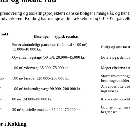
rgirenovering og isoleringsprojekter i danske boliger i mange år, og her
l håndværkeren. Kolding har mange ældre rækkehuse og 60–70’er parcelhus
(inkl.
Eksempel — typisk resultat
For et almindeligt parcelhus (loft areal ~100 m²):
Billig og ofte mest
15.000–40.000 kr.
Opvarmet tagetage (50 m²): 20.000–45.000 kr.
Dyrere pga. dampsp
100 m² ydervæg: 35.000–75.000 kr.
Meget effektivt i
Større investering
/m²
100 m² facade: 120.000–250.000 kr.
bevaringsområder.
Anvendes ofte ved
²
100 m² indvendig væg: 90.000–200.000 kr.
fugtstyring.
²
80 m²: 24.000–80.000 kr.
Krybekældre i æld
God tætning men dy
²
50 m² specielle områder: 35.000–75.000 kr.
begrænset.
r i Kolding