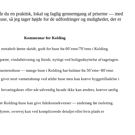
 får du en praktisk, lokal og faglig gennemgang af priserne — med
e, så jeg tager højde for de udfordringer og muligheder, der er
Kommentar for Kolding
 rentabelt første skridt; godt for huse fra 60’erne/70’erne i Kolding.
ærre, vindafstivning og finish; nyttigt ved boligudnyttelse af tagetagen.
 murstenshuse — mange huse i Kolding har hulmur fra 50’erne–80’erne.
; giver stort varmetabstap ved ældre huse men kan kræve byggetilladelse i
 bevaringskrav eller når udvendig facade ikke kan ændres; kræver særlig
re Kolding-huse kan give fuktkonsekvenser — undersøg før isolering.
rere; overvej kun ved komplicerede detaljer eller hvis plads er