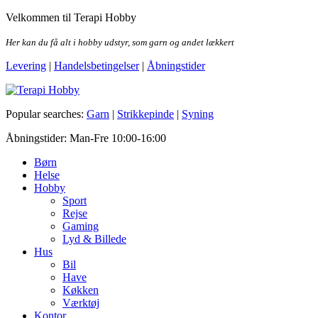
Skip
Velkommen til Terapi Hobby
to
the
Her kan du få alt i hobby udstyr, som garn og andet lækkert
content
Levering
|
Handelsbetingelser
|
Åbningstider
Terapi Hobby
Popular searches:
Garn
|
Strikkepinde
|
Syning
Åbningstider: Man-Fre 10:00-16:00
Børn
Helse
Hobby
Sport
Rejse
Gaming
Lyd & Billede
Hus
Bil
Have
Køkken
Værktøj
Kontor