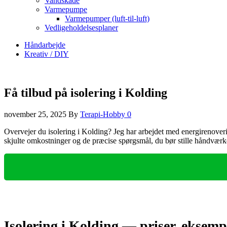
Vandskade
Varmepumpe
Varmepumper (luft-til-luft)
Vedligeholdelsesplaner
Håndarbejde
Kreativ / DIY
Få tilbud på isolering i Kolding
november 25, 2025
By
Terapi-Hobby
0
Overvejer du isolering i Kolding? Jeg har arbejdet med energirenoverin
skjulte omkostninger og de præcise spørgsmål, du bør stille håndværker
Isolering i Kolding — priser, eksemp