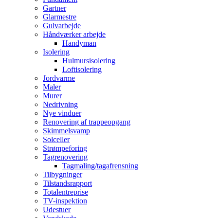
Gartner
Glarmestre
Gulvarbejde
Håndværker arbejde
Handyman
Isolering
Hulmursisolering
Loftisolering
Jordvarme
Maler
Murer
Nedrivning
Nye vinduer
Renovering af trappeopgang
Skimmelsvamp
Solceller
Strømpeforing
Tagrenovering
Tagmaling/tagafrensning
Tilbygninger
Tilstandsrapport
Totalentreprise
TV-inspektion
Udestuer