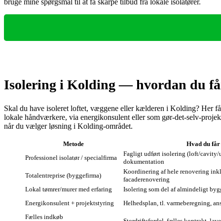
bruge mine spørgsmål til at få skarpe tilbud fra lokale isolatører.
Isolering i Kolding — hvordan du får
Skal du have isoleret loftet, væggene eller kælderen i Kolding? Her f
lokale håndværkere, via energikonsulent eller som gør‑det‑selv-projekt
når du vælger løsning i Kolding‑området.
Metode
Hvad du får
Fagligt udført isolering (loft/cavity/
Professionel isolatør / specialfirma
dokumentation
Koordinering af hele renovering inkl.
Totalentreprise (byggefirma)
facaderenovering
Lokal tømrer/murer med erfaring
Isolering som del af almindeligt by
Energikonsulent + projektstyring
Helhedsplan, tl. varmeberegning, a
Fælles indkøb
Stordriftsfordel, fælles kontrakt, lav