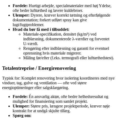
Fordele:
Hurtigt arbejde, specialmaterialer med høj Ydelse,
ofte bedre lufttæthed og lavere kuldebroer.
Ulemper:
Dyrere, kræver korrekt tætning og efterfølgende
dokumentation; forkert udført spray kan give
lugt/fugtproblemer.
Hvad du bør få med i tilbuddet:
Materiale‑specifikation, densitet (kg/m³) ved
indblæsning, dokumenterede λ‑værdier og forventet
U‑værdi.
Rengøring efter indblæsning og garanti for eventuel
oprensning hvis materiale migrerer.
Måling før/efter (f.eks. termografi eller lufttæthedstest).
Totalentreprise / Energirenovering
Typisk for: Komplet renovering hvor isolering koordineres med nye
vinduer, tag, gulve og ventilation — ofte ved større
energioptimeringer eller salgsklargøring.
Fordele:
Én ansvarlig aktør, ofte bedre helhedsresultat og
mulighed for finansiering som samlet projekt.
Ulemper:
Større pris, længere projektperiode, kræver nøje
kontrakt for at undgå skjulte tillæg.
Spørg om: