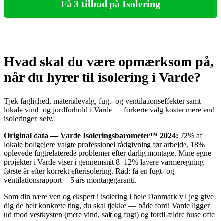
Få 3 tilbud på Isolering
Hvad skal du være opmærksom på,
når du hyrer til isolering i Varde?
Tjek faglighed, materialevalg, fugt‑ og ventilationseffekter samt
lokale vind- og jordforhold i Varde — forkerte valg koster mere end
isoleringen selv.
Original data — Varde Isoleringsbarometer™ 2024:
72% af
lokale boligejere valgte professionel rådgivning før arbejde, 18%
oplevede fugtrelaterede problemer efter dårlig montage. Mine egne
projekter i Varde viser i gennemsnit 8–12% lavere varmeregning
første år efter korrekt efterisolering. Råd: få en fugt- og
ventilationsrapport + 5 års montagegaranti.
Som din nære ven og ekspert i isolering i hele Danmark vil jeg give
dig de helt konkrete ting, du skal tjekke — både fordi Varde ligger
ud mod vestkysten (mere vind, salt og fugt) og fordi ældre huse ofte