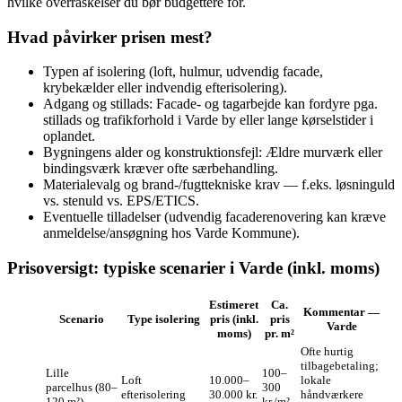
hvilke overraskelser du bør budgettere for.
Hvad påvirker prisen mest?
Typen af isolering (loft, hulmur, udvendig facade,
krybekælder eller indvendig efterisolering).
Adgang og stillads: Facade- og tagarbejde kan fordyre pga.
stillads og trafikforhold i Varde by eller lange kørselstider i
oplandet.
Bygningens alder og konstruktionsfejl: Ældre murværk eller
bindingsværk kræver ofte særbehandling.
Materialevalg og brand-/fugttekniske krav — f.eks. løsninguld
vs. stenuld vs. EPS/ETICS.
Eventuelle tilladelser (udvendig facaderenovering kan kræve
anmeldelse/ansøgning hos Varde Kommune).
Prisoversigt: typiske scenarier i Varde (inkl. moms)
Estimeret
Ca.
Kommentar —
Scenario
Type isolering
pris (inkl.
pris
Varde
moms)
pr. m²
Ofte hurtig
tilbagebetaling;
Lille
100–
Loft
10.000–
lokale
parcelhus (80–
300
efterisolering
30.000 kr.
håndværkere
120 m²)
kr./m²