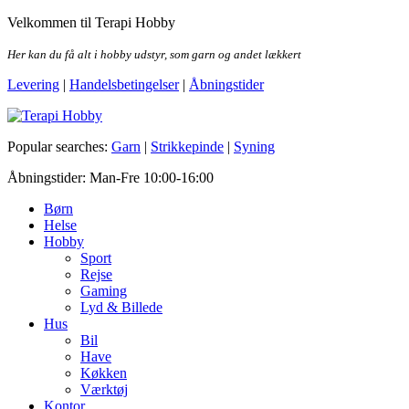
Skip
Velkommen til Terapi Hobby
to
the
Her kan du få alt i hobby udstyr, som garn og andet lækkert
content
Levering
|
Handelsbetingelser
|
Åbningstider
Terapi Hobby
Popular searches:
Garn
|
Strikkepinde
|
Syning
Åbningstider: Man-Fre 10:00-16:00
Børn
Helse
Hobby
Sport
Rejse
Gaming
Lyd & Billede
Hus
Bil
Have
Køkken
Værktøj
Kontor