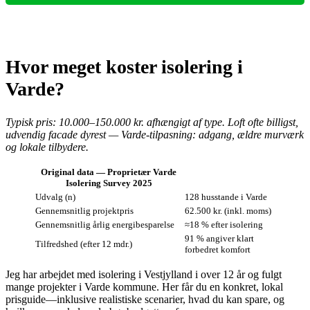
Hvor meget koster isolering i
Varde?
Typisk pris: 10.000–150.000 kr. afhængigt af type. Loft ofte billigst,
udvendig facade dyrest — Varde‑tilpasning: adgang, ældre murværk
og lokale tilbydere.
Original data — Proprietær Varde
Isolering Survey 2025
Udvalg (n)
128 husstande i Varde
Gennemsnitlig projektpris
62.500 kr. (inkl. moms)
Gennemsnitlig årlig energibesparelse
≈18 % efter isolering
91 % angiver klart
Tilfredshed (efter 12 mdr.)
forbedret komfort
Jeg har arbejdet med isolering i Vestjylland i over 12 år og fulgt
mange projekter i Varde kommune. Her får du en konkret, lokal
prisguide—inklusive realistiske scenarier, hvad du kan spare, og