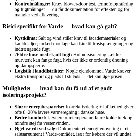
Kontrolmålinger:
Kræv blower‑door test, termofotografering
og fugtmålinger — du får dokumentation for effekten og for
mangler ved aflevering.
Risici specifikt for Varde — hvad kan gå galt?
Kystklima:
Salt og vind stiller krav til facadematerialer og
kantdetaljer; forkert montage kan føre til frostsprængninger og
indtrængende fugt.
Ældre huse med skjult fugt:
Hulmursisolering i ældre
murværk kan fange fugt, hvis der ikke er ordentlig dræning
og dampspærre.
Logistik i landdistrikter:
Nogle ejendomme i Varde kræver
ekstra transport og plads til stillads — det kan øge prisen.
Muligheder — hvad kan du få ud af et godt
isoleringsprojekt?
Større energibesparelse:
Korrekt isolering + lufttæthed giver
ofte 8–20% lavere varmeregning i danske huse.
Bedre komfort:
Jævnere rumtemperatur, færre kolde træk og
mindre støj fra vestenvinden.
Øget værdi ved salg:
Dokumenteret energirenovering er et
salgsargument i Varde‑området, især for købere der vil undgå