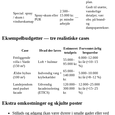
plan.
Godt til utætte,
2.500–
vanskelige
Special: spray
Spray-skum eller
15.000 kr.
detaljer; vær
/ skum i
—
PUR
pr. mindre
obs. på brand-
vindueskarnap
arbejde
og
dampspærrekrav.
Eksempelbudgetter — tre realistiske cases
Estimeret
Forventet årlig
Case
Hvad der laves
totalpris
besparelse
Fritliggende
6.000–12.000
55.000–
villa i Varde
Loft + hulmur
kr./år (≈10–15
95.000 kr.
(150 m²)
%)
65.000–
Ældre byhus
Indvendig væg +
5.000–10.000
140.000
(100 m²)
krybekælder
kr./år (≈8–12 %)
kr.
Landejendom
Udvendig
120.000–
12.000–25.000
med pudset
facadeisolering
300.000
kr./år (≈15–25
facade
(ETICS)
kr.
%)
Ekstra omkostninger og skjulte poster
Stillads og adgang (kan være dyrere i smalle gader eller ved