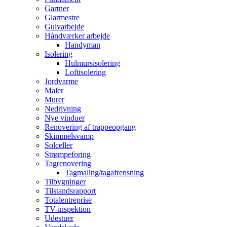
Gartner
Glarmestre
Gulvarbejde
Håndværker arbejde
Handyman
Isolering
Hulmursisolering
Loftisolering
Jordvarme
Maler
Murer
Nedrivning
Nye vinduer
Renovering af trappeopgang
Skimmelsvamp
Solceller
Strømpeforing
Tagrenovering
Tagmaling/tagafrensning
Tilbygninger
Tilstandsrapport
Totalentreprise
TV-inspektion
Udestuer