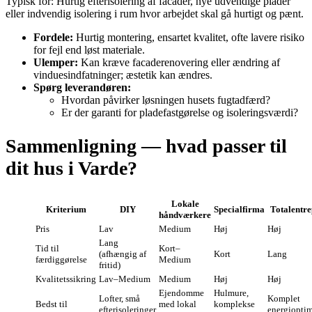
Typisk for: Hurtig efterisolering af facader, nye udvendige plader
eller indvendig isolering i rum hvor arbejdet skal gå hurtigt og pænt.
Fordele:
Hurtig montering, ensartet kvalitet, ofte lavere risiko
for fejl end løst materiale.
Ulemper:
Kan kræve facaderenovering eller ændring af
vinduesindfatninger; æstetik kan ændres.
Spørg leverandøren:
Hvordan påvirker løsningen husets fugtadfærd?
Er der garanti for pladefastgørelse og isoleringsværdi?
Sammenligning — hvad passer til
dit hus i Varde?
Lokale
Kriterium
DIY
Specialfirma
Totalentre
håndværkere
Pris
Lav
Medium
Høj
Høj
Lang
Tid til
Kort–
(afhængig af
Kort
Lang
færdiggørelse
Medium
fritid)
Kvalitetssikring
Lav–Medium
Medium
Høj
Høj
Ejendomme
Hulmure,
Lofter, små
Komplet
Bedst til
med lokal
komplekse
efterisoleringer
energiopti