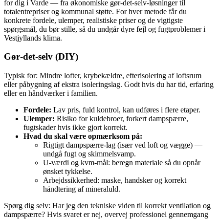
for dig i Varde — fra økonomiske gør‑det‑selv‑løsninger til
totalentrepriser og kommunal støtte. For hver metode får du
konkrete fordele, ulemper, realistiske priser og de vigtigste
spørgsmål, du bør stille, så du undgår dyre fejl og fugtproblemer i
Vestjyllands klima.
Gør‑det‑selv (DIY)
Typisk for: Mindre lofter, krybekældre, efterisolering af loftsrum
eller påbygning af ekstra isoleringslag. Godt hvis du har tid, erfaring
eller en håndværker i familien.
Fordele:
Lav pris, fuld kontrol, kan udføres i flere etaper.
Ulemper:
Risiko for kuldebroer, forkert dampspærre,
fugtskader hvis ikke gjort korrekt.
Hvad du skal være opmærksom på:
Rigtigt dampspærre‑lag (især ved loft og vægge) —
undgå fugt og skimmelsvamp.
U‑værdi og kvm‑mål: beregn materiale så du opnår
ønsket tykkelse.
Arbejdssikkerhed: maske, handsker og korrekt
håndtering af mineraluld.
Spørg dig selv: Har jeg den tekniske viden til korrekt ventilation og
dampspærre? Hvis svaret er nej, overvej professionel gennemgang