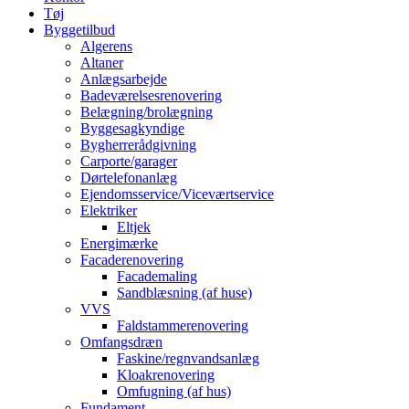
Tøj
Byggetilbud
Algerens
Altaner
Anlægsarbejde
Badeværelsesrenovering
Belægning/brolægning
Byggesagkyndige
Bygherrerådgivning
Carporte/garager
Dørtelefonanlæg
Ejendomsservice/Viceværtservice
Elektriker
Eltjek
Energimærke
Facaderenovering
Facademaling
Sandblæsning (af huse)
VVS
Faldstammerenovering
Omfangsdræn
Faskine/regnvandsanlæg
Kloakrenovering
Omfugning (af hus)
Fundament