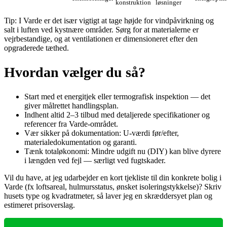
konstruktion
løsninger
Tip: I Varde er det især vigtigt at tage højde for vindpåvirkning og
salt i luften ved kystnære områder. Sørg for at materialerne er
vejrbestandige, og at ventilationen er dimensioneret efter den
opgraderede tæthed.
Hvordan vælger du så?
Start med et energitjek eller termografisk inspektion — det
giver målrettet handlingsplan.
Indhent altid 2–3 tilbud med detaljerede specifikationer og
referencer fra Varde‑området.
Vær sikker på dokumentation: U‑værdi før/efter,
materialedokumentation og garanti.
Tænk totaløkonomi: Mindre udgift nu (DIY) kan blive dyrere
i længden ved fejl — særligt ved fugtskader.
Vil du have, at jeg udarbejder en kort tjekliste til din konkrete bolig i
Varde (fx loftsareal, hulmursstatus, ønsket isoleringstykkelse)? Skriv
husets type og kvadratmeter, så laver jeg en skræddersyet plan og
estimeret prisoverslag.