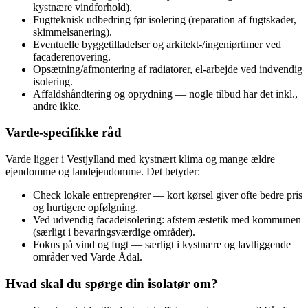
kystnære vindforhold).
Fugtteknisk udbedring før isolering (reparation af fugtskader,
skimmelsanering).
Eventuelle byggetilladelser og arkitekt-/ingeniørtimer ved
facaderenovering.
Opsætning/afmontering af radiatorer, el-arbejde ved indvendig
isolering.
Affaldshåndtering og oprydning — nogle tilbud har det inkl.,
andre ikke.
Varde-specifikke råd
Varde ligger i Vestjylland med kystnært klima og mange ældre
ejendomme og landejendomme. Det betyder:
Check lokale entreprenører — kort kørsel giver ofte bedre pris
og hurtigere opfølgning.
Ved udvendig facadeisolering: afstem æstetik med kommunen
(særligt i bevaringsværdige områder).
Fokus på vind og fugt — særligt i kystnære og lavtliggende
områder ved Varde Ådal.
Hvad skal du spørge din isolatør om?