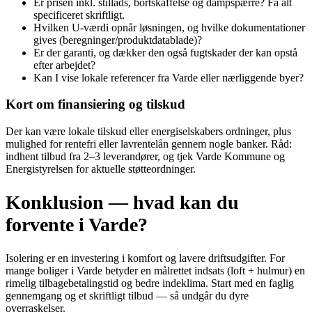
Er prisen inkl. stillads, bortskaffelse og dampspærre? Få alt
specificeret skriftligt.
Hvilken U‑værdi opnår løsningen, og hvilke dokumentationer
gives (beregninger/produktdatablade)?
Er der garanti, og dækker den også fugtskader der kan opstå
efter arbejdet?
Kan I vise lokale referencer fra Varde eller nærliggende byer?
Kort om finansiering og tilskud
Der kan være lokale tilskud eller energiselskabers ordninger, plus
mulighed for rentefri eller lavrentelån gennem nogle banker. Råd:
indhent tilbud fra 2–3 leverandører, og tjek Varde Kommune og
Energistyrelsen for aktuelle støtteordninger.
Konklusion — hvad kan du
forvente i Varde?
Isolering er en investering i komfort og lavere driftsudgifter. For
mange boliger i Varde betyder en målrettet indsats (loft + hulmur) en
rimelig tilbagebetalingstid og bedre indeklima. Start med en faglig
gennemgang og et skriftligt tilbud — så undgår du dyre
overraskelser.