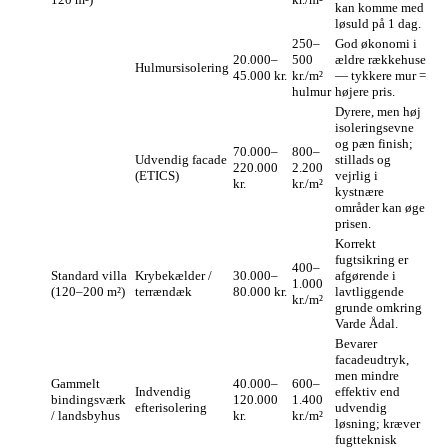
kan komme med
løsuld på 1 dag.
250–
God økonomi i
20.000–
500
ældre rækkehuse
Hulmursisolering
45.000 kr.
kr./m²
— tykkere mur =
hulmur
højere pris.
Dyrere, men høj
isoleringsevne
og pæn finish;
70.000–
800–
Udvendig facade
stillads og
220.000
2.200
(ETICS)
vejrlig i
kr.
kr./m²
kystnære
områder kan øge
prisen.
Korrekt
fugtsikring er
400–
Standard villa
Krybekælder /
30.000–
afgørende i
1.000
(120–200 m²)
terrændæk
80.000 kr.
lavtliggende
kr./m²
grunde omkring
Varde Ådal.
Bevarer
facadeudtryk,
men mindre
Gammelt
40.000–
600–
Indvendig
effektiv end
bindingsværk
120.000
1.400
efterisolering
udvendig
/ landsbyhus
kr.
kr./m²
løsning; kræver
fugtteknisk