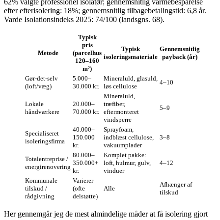
62% valgte professionel isolatør; gennemsnitlig varmebesparelse
efter efterisolering: 18%; gennemsnitlig tilbagebetalingstid: 6,8 år.
Varde Isolationsindeks 2025: 74/100 (landsgns. 68).
Typisk
pris
Typisk
Gennemsnitlig
Metode
(parcelhus
isoleringsmateriale
payback (år)
120–160
m²)
Gør‑det‑selv
5.000–
Mineraluld, glasuld,
4–10
(loft/væg)
30.000 kr.
løs cellulose
Mineraluld,
Lokale
20.000–
træfiber,
5–9
håndværkere
70.000 kr.
eftermonteret
vindsperre
40.000–
Sprayfoam,
Specialiseret
150.000
indblæst cellulose,
3–8
isoleringsfirma
kr.
vakuumplader
80.000–
Komplet pakke:
Totalentreprise /
350.000+
loft, hulmur, gulv,
4–12
energirenovering
kr.
vinduer
Kommunale
Varierer
Afhænger af
tilskud /
(ofte
Alle
tilskud
rådgivning
delstøtte)
Her gennemgår jeg de mest almindelige måder at få isolering gjort