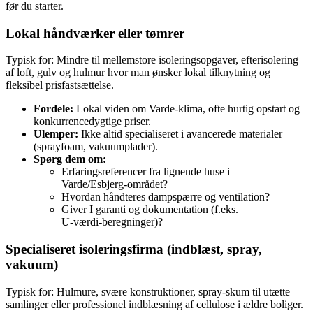
før du starter.
Lokal håndværker eller tømrer
Typisk for: Mindre til mellemstore isoleringsopgaver, efterisolering
af loft, gulv og hulmur hvor man ønsker lokal tilknytning og
fleksibel prisfastsættelse.
Fordele:
Lokal viden om Varde‑klima, ofte hurtig opstart og
konkurrencedygtige priser.
Ulemper:
Ikke altid specialiseret i avancerede materialer
(sprayfoam, vakuumplader).
Spørg dem om:
Erfaringsreferencer fra lignende huse i
Varde/Esbjerg‑området?
Hvordan håndteres dampspærre og ventilation?
Giver I garanti og dokumentation (f.eks.
U‑værdi‑beregninger)?
Specialiseret isoleringsfirma (indblæst, spray,
vakuum)
Typisk for: Hulmure, svære konstruktioner, spray‑skum til utætte
samlinger eller professionel indblæsning af cellulose i ældre boliger.