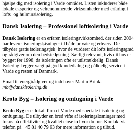
hjælpe dig med isolering i Varde-området. Listen inkluderer både
lokale eksperter og velrenommerede virksomheder med erfaring i
lofts- og hulmursisolering.
Dansk Isolering – Professionel loftisolering i Varde
Dansk Isolering
er en erfaren isoleringsvirksomhed, der siden 2004
har leveret isoleringsløsninger til både private og erhverv. De
tilbyder gratis isoleringstjek, hvor de vurderer dit lofts isoleringsgrad
og rådgiver om den bedste løsning. Særligt relevant, hvis dit hus er
bygget før 1998, da isoleringen ofte er utilstrækkelig. Dansk
Isolering lægger vægt på god kundedialog og pålidelig service i
Varde og resten af Danmark.
Email til energirådgiver og indehaver Martin Brink:
mb@danskisolering.dk
Kroto Byg – Isolering og omfugning i Varde
Kroto Byg
er et lokalt firma i Varde med speciale i isolering og
omfugning. De tilbyder en bred vifte af isoleringsløsninger med
fokus på effektivitet og kvalitet close to hvor du bor. Kontakt via
telefon på +45 81 40 79 93 for mere information og tilbud.