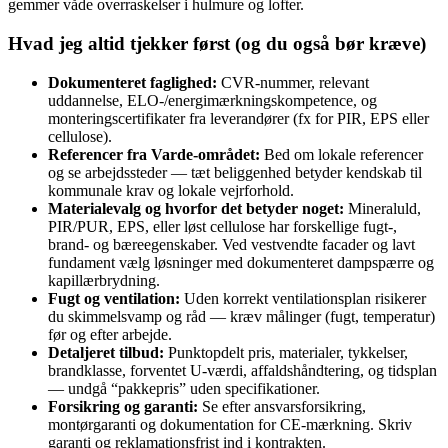
gemmer våde overraskelser i hulmure og lofter.
Hvad jeg altid tjekker først (og du også bør kræve)
Dokumenteret faglighed:
CVR‑nummer, relevant
uddannelse, ELO‑/energimærkningskompetence, og
monteringscertifikater fra leverandører (fx for PIR, EPS eller
cellulose).
Referencer fra Varde‑området:
Bed om lokale referencer
og se arbejdssteder — tæt beliggenhed betyder kendskab til
kommunale krav og lokale vejrforhold.
Materialevalg og hvorfor det betyder noget:
Mineraluld,
PIR/PUR, EPS, eller løst cellulose har forskellige fugt-,
brand- og bæreegenskaber. Ved vestvendte facader og lavt
fundament vælg løsninger med dokumenteret dampspærre og
kapillærbrydning.
Fugt og ventilation:
Uden korrekt ventilationsplan risikerer
du skimmelsvamp og råd — kræv målinger (fugt, temperatur)
før og efter arbejde.
Detaljeret tilbud:
Punktopdelt pris, materialer, tykkelser,
brandklasse, forventet U‑værdi, affaldshåndtering, og tidsplan
— undgå “pakkepris” uden specifikationer.
Forsikring og garanti:
Se efter ansvarsforsikring,
montørgaranti og dokumentation for CE‑mærkning. Skriv
garanti og reklamationsfrist ind i kontrakten.