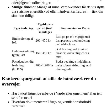
efterfølgende udbedringer.
Mulige tilskud:
Mange af mine Varde‑kunder får delvis støtte
via statslige energitilskud eller håndværkerfradrag — tjek din
situation tidligt.
Typisk pris
Type isolering
pr. m² (inkl.
Kommentar — Varde
montage)
Billigst pr. m²; vigtigt med
Efterisolering af
200–450 kr.
dampspærre mod undertag
loft
ved ældre huse.
God løsning ved intakte
Hulmursisolering
150–350 kr.
facader; kræver fugtcheck
(granulat)
først.
Facadeudvendig
Bedst ved ringe indeklima;
isolering
700–1.200 kr.
vælg robust afslutning mod
(ETICS)
vind og salt.
Konkrete spørgsmål at stille de håndværkere du
overvejer
Har I gjort lignende arbejde i Varde eller omegnen? Kan jeg
se referencer?
Hvordan dokumenterer I fugt- og ventilationsforhold
før/efter?