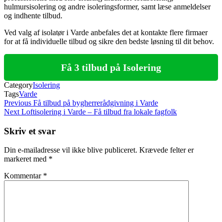
hulmursisolering og andre isoleringsformer, samt læse anmeldelser
og indhente tilbud.
Ved valg af isolatør i Varde anbefales det at kontakte flere firmaer
for at få individuelle tilbud og sikre den bedste løsning til dit behov.
Få 3 tilbud på Isolering
Category
Isolering
Tags
Varde
Indlægsnavigation
Previous
Previous
Få tilbud på bygherrerådgivning i Varde
Post
Next
Next
Loftisolering i Varde – Få tilbud fra lokale fagfolk
Post
Skriv et svar
Din e-mailadresse vil ikke blive publiceret.
Krævede felter er
markeret med
*
Kommentar
*