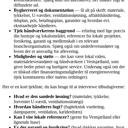
diffundere ud.
Bygherreret og dokumentation
— få alt på skrift: materiale,
tykkelser, U‑værdier, ventilationsløsning, affaldshåndtering,
tidsplan, pris, betalingsplan, garantier og hvordan evt.
ekstraarbejde håndteres.
Tjek håndværkerens baggrund
— erfaring med lige præcis
din hustype og lokalområdet, referencer fra lokale projekter,
forsikring, garanti og medlemskab i en relevant
brancheorganisation. Spørg også om underleverandører og
hvem der er ansvarlig for aflevering.
Muligheder og støtte
— der kan være lokal viden,
materialeleverandører og håndværkere i Vestsjælland, som
giver bedre priser og hurtigere service. Undersøg også om der
er tilskud eller finansieringsmuligheder til energirenovering
(tjek kommunens eller statens ordninger).
Her er en kort tjekliste, du kan bruge til at interviewe tilbudsgiverne:
Hvad er den samlede løsning?
(materialer, tykkelse,
forventet U‑værdi, ventilationsstrategi)
Hvordan håndteres fugt?
(fugtteknisk vurdering,
dampspærre, ventilation, kælderdræn)
Kan I vise lokale referencer?
(gerne fra Vestsjælland eller
lignende huse)
Er der garanti og forsikring?
(hvad dækker garantien, hvor