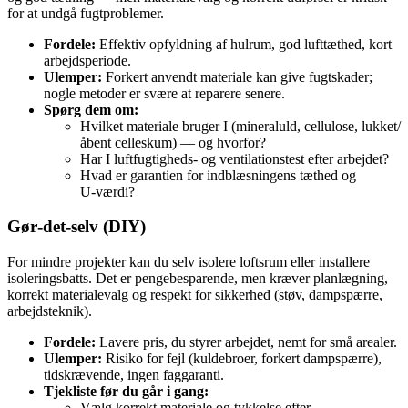
for at undgå fugtproblemer.
Fordele:
Effektiv opfyldning af hulrum, god lufttæthed, kort
arbejdsperiode.
Ulemper:
Forkert anvendt materiale kan give fugtskader;
nogle metoder er svære at reparere senere.
Spørg dem om:
Hvilket materiale bruger I (mineraluld, cellulose, lukket/
åbent celleskum) — og hvorfor?
Har I luftfugtigheds- og ventilationstest efter arbejdet?
Hvad er garantien for indblæsningens tæthed og
U‑værdi?
Gør‑det‑selv (DIY)
For mindre projekter kan du selv isolere loftsrum eller installere
isoleringsbatts. Det er pengebesparende, men kræver planlægning,
korrekt materialevalg og respekt for sikkerhed (støv, dampspærre,
arbejdsteknik).
Fordele:
Lavere pris, du styrer arbejdet, nemt for små arealer.
Ulemper:
Risiko for fejl (kuldebroer, forkert dampspærre),
tidskrævende, ingen faggaranti.
Tjekliste før du går i gang:
Vælg korrekt materiale og tykkelse efter