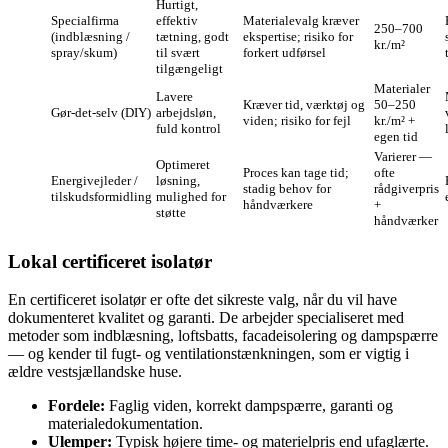
Hurtigt,
Specialfirma
effektiv
Materialevalg kræver
250–700
(indblæsning /
tætning, godt
ekspertise; risiko for
kr./m²
spray/skum)
til svært
forkert udførsel
tilgængeligt
Materialer
Lavere
Kræver tid, værktøj og
50–250
Gør‑det‑selv (DIY)
arbejdsløn,
viden; risiko for fejl
kr./m² +
fuld kontrol
egen tid
Varierer —
Optimeret
Proces kan tage tid;
ofte
Energivejleder /
løsning,
stadig behov for
rådgiverpris
tilskudsformidling
mulighed for
håndværkere
+
støtte
håndværker
Lokal certificeret isolatør
En certificeret isolatør er ofte det sikreste valg, når du vil have
dokumenteret kvalitet og garanti. De arbejder specialiseret med
metoder som indblæsning, loftsbatts, facadeisolering og dampspærre
— og kender til fugt- og ventilationstænkningen, som er vigtig i
ældre vestsjællandske huse.
Fordele:
Faglig viden, korrekt dampspærre, garanti og
materialedokumentation.
Ulemper:
Typisk højere time- og materielpris end ufaglærte.