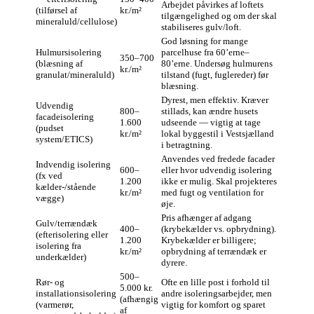
Arbejdet påvirkes af loftets
(tilførsel af
kr./m²
tilgængelighed og om der skal
mineraluld/cellulose)
stabiliseres gulv/loft.
God løsning for mange
Hulmursisolering
parcelhuse fra 60’erne–
350–700
(blæsning af
80’erne. Undersøg hulmurens
kr./m²
granulat/mineraluld)
tilstand (fugt, fuglereder) før
blæsning.
Dyrest, men effektiv. Kræver
Udvendig
800–
stillads, kan ændre husets
facadeisolering
1.600
udseende — vigtig at tage
(pudset
kr./m²
lokal byggestil i Vestsjælland
system/ETICS)
i betragtning.
Anvendes ved fredede facader
Indvendig isolering
600–
eller hvor udvendig isolering
(fx ved
1.200
ikke er mulig. Skal projekteres
kælder-/stående
kr./m²
med fugt og ventilation for
vægge)
øje.
Pris afhænger af adgang
Gulv/terrændæk
400–
(krybekælder vs. opbrydning).
(efterisolering eller
1.200
Krybekælder er billigere;
isolering fra
kr./m²
opbrydning af terrændæk er
underkælder)
dyrere.
500–
Rør- og
Ofte en lille post i forhold til
5.000 kr.
installationsisolering
andre isoleringsarbejder, men
(afhængig
(varmerør,
vigtig for komfort og sparet
af