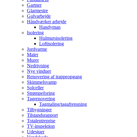
Gartner
Glarmestre
Gulvarbejde
Håndværker arbejde
Handyman
Isolering
Hulmursisolering
Loftisolering
Jordvarme
Maler
Murer
Nedrivning
Nye vinduer
Renovering af trappeopgang
Skimmelsvamp
Solceller
Strømpeforing
Tagrenovering
Tagmaling/tagafrensning
Tilbygninger
Tilstandsrapport
Totalentreprise
TV-inspektion
Udestuer