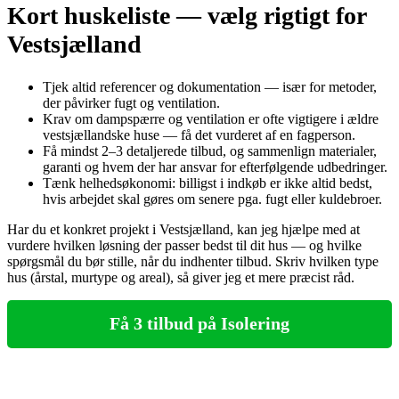
Kort huskeliste — vælg rigtigt for
Vestsjælland
Tjek altid referencer og dokumentation — især for metoder,
der påvirker fugt og ventilation.
Krav om dampspærre og ventilation er ofte vigtigere i ældre
vestsjællandske huse — få det vurderet af en fagperson.
Få mindst 2–3 detaljerede tilbud, og sammenlign materialer,
garanti og hvem der har ansvar for efterfølgende udbedringer.
Tænk helhedsøkonomi: billigst i indkøb er ikke altid bedst,
hvis arbejdet skal gøres om senere pga. fugt eller kuldebroer.
Har du et konkret projekt i Vestsjælland, kan jeg hjælpe med at
vurdere hvilken løsning der passer bedst til dit hus — og hvilke
spørgsmål du bør stille, når du indhenter tilbud. Skriv hvilken type
hus (årstal, murtype og areal), så giver jeg et mere præcist råd.
Få 3 tilbud på Isolering