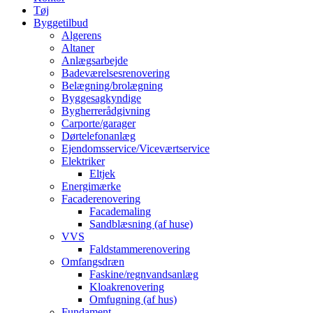
Tøj
Byggetilbud
Algerens
Altaner
Anlægsarbejde
Badeværelsesrenovering
Belægning/brolægning
Byggesagkyndige
Bygherrerådgivning
Carporte/garager
Dørtelefonanlæg
Ejendomsservice/Viceværtservice
Elektriker
Eltjek
Energimærke
Facaderenovering
Facademaling
Sandblæsning (af huse)
VVS
Faldstammerenovering
Omfangsdræn
Faskine/regnvandsanlæg
Kloakrenovering
Omfugning (af hus)
Fundament