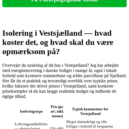
Isolering i Vestsjælland — hvad
koster det, og hvad skal du være
opmærksom på?
Overvejer du isolering af dit hus i Vestsjælland? Jeg har arbejdet
med energirenovering i danske boliger i mange år, også i lokale
forhold som kystnære sommerhuse og ældre parcelhuse på Sjælland.
Her får du et praktisk og troværdigt overblik over typiske priser,
hvilke faktorer der driver prisen i Vestsjælland, samt konkrete
priseksempler så du kan lægge realistisk budget og indhente de
rigtige tilbud.
Pris (pr.
Typisk kommentar for
Isoleringstype
m², inkl.
Vestsjælland
moms)
Meget almindeligt og ofte
Loft/etageadskillelse
billigst i forhold til besparelse.
— efterisolering
150–400