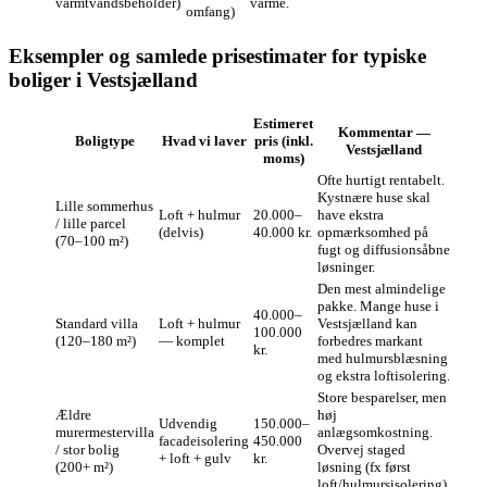
varmtvandsbeholder)
varme.
omfang)
Eksempler og samlede prisestimater for typiske
boliger i Vestsjælland
Estimeret
Kommentar —
Boligtype
Hvad vi laver
pris (inkl.
Vestsjælland
moms)
Ofte hurtigt rentabelt.
Kystnære huse skal
Lille sommerhus
Loft + hulmur
20.000–
have ekstra
/ lille parcel
(delvis)
40.000 kr.
opmærksomhed på
(70–100 m²)
fugt og diffusionsåbne
løsninger.
Den mest almindelige
pakke. Mange huse i
40.000–
Standard villa
Loft + hulmur
Vestsjælland kan
100.000
(120–180 m²)
— komplet
forbedres markant
kr.
med hulmursblæsning
og ekstra loftisolering.
Store besparelser, men
Ældre
høj
Udvendig
150.000–
murermestervilla
anlægsomkostning.
facadeisolering
450.000
/ stor bolig
Overvej staged
+ loft + gulv
kr.
(200+ m²)
løsning (fx først
loft/hulmursisolering).