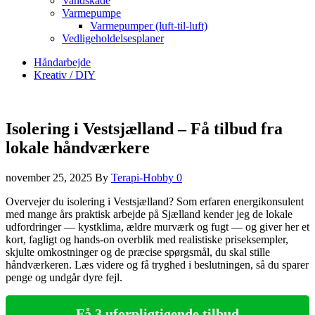
Vandskade
Varmepumpe
Varmepumper (luft-til-luft)
Vedligeholdelsesplaner
Håndarbejde
Kreativ / DIY
Isolering i Vestsjælland – Få tilbud fra
lokale håndværkere
november 25, 2025
By
Terapi-Hobby
0
Overvejer du isolering i Vestsjælland? Som erfaren energikonsulent
med mange års praktisk arbejde på Sjælland kender jeg de lokale
udfordringer — kystklima, ældre murværk og fugt — og giver her et
kort, fagligt og hands‑on overblik med realistiske priseksempler,
skjulte omkostninger og de præcise spørgsmål, du skal stille
håndværkeren. Læs videre og få tryghed i beslutningen, så du sparer
penge og undgår dyre fejl.
Få 3 uforpligtigende tilbud