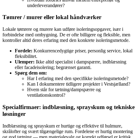
underleverandører?
Tømrer / murer eller lokal håndværker
Lokale tømrere og murere kan udføre isoleringsopgaver, især i
forbindelse med ombygning. De er ofte billigere og fleksible, men
kontroller altid deres erfaring med den konkrete isoleringsmetode.
Fordele:
Konkurrencedygtige priser, personlig service, lokal
fleksibilitet.
Ulemper:
Ikke altid specialist i dampspærre, indblæsning
eller facadeisolering; begrænset garanti.
Spørg dem om:
Har I erfaring med den specifikke isoleringsmetode?
Kan I dokumentere tidligere projekter i Vestsjælland?
Hvem står for tætning/dampspærre og
ventilationskontrol?
Specialfirmaer: indblæsning, sprayskum og tekniske
løsninger
Indblæsning og sprayskum er hurtige og effektive til hulmure,
skrålofter og svært tilgængelige rum. Fordelene er hurtig montering
og god tætning — men materialevalg og korrekt udførsel er kritisk