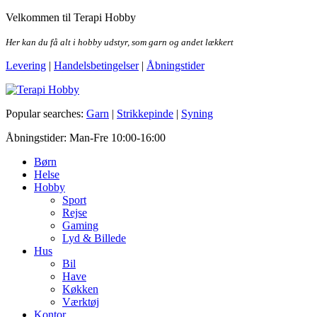
Skip
Velkommen til Terapi Hobby
to
the
Her kan du få alt i hobby udstyr, som garn og andet lækkert
content
Levering
|
Handelsbetingelser
|
Åbningstider
Terapi Hobby
Popular searches:
Garn
|
Strikkepinde
|
Syning
Åbningstider: Man-Fre 10:00-16:00
Børn
Helse
Hobby
Sport
Rejse
Gaming
Lyd & Billede
Hus
Bil
Have
Køkken
Værktøj
Kontor