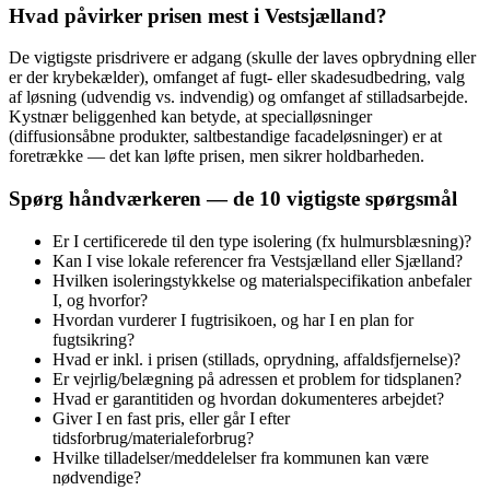
Hvad påvirker prisen mest i Vestsjælland?
De vigtigste prisdrivere er adgang (skulle der laves opbrydning eller
er der krybekælder), omfanget af fugt- eller skadesudbedring, valg
af løsning (udvendig vs. indvendig) og omfanget af stilladsarbejde.
Kystnær beliggenhed kan betyde, at specialløsninger
(diffusionsåbne produkter, saltbestandige facadeløsninger) er at
foretrække — det kan løfte prisen, men sikrer holdbarheden.
Spørg håndværkeren — de 10 vigtigste spørgsmål
Er I certificerede til den type isolering (fx hulmursblæsning)?
Kan I vise lokale referencer fra Vestsjælland eller Sjælland?
Hvilken isoleringstykkelse og materialspecifikation anbefaler
I, og hvorfor?
Hvordan vurderer I fugtrisikoen, og har I en plan for
fugtsikring?
Hvad er inkl. i prisen (stillads, oprydning, affaldsfjernelse)?
Er vejrlig/belægning på adressen et problem for tidsplanen?
Hvad er garantitiden og hvordan dokumenteres arbejdet?
Giver I en fast pris, eller går I efter
tidsforbrug/materialeforbrug?
Hvilke tilladelser/meddelelser fra kommunen kan være
nødvendige?