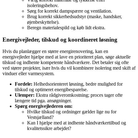
isoleringsbehov.
Sørg for korrekt dampspærre og ventilation.
Brug korrekt sikkerhedsudstyr (maske, handsker,
øjenbeskyttelse).
Beregn materialespild og køb lidt ekstra.
Energivejleder, tilskud og koordineret løsning
Hvis du planlægger en større energirenovering, kan en
energivejleder hjælpe med at lave en prioriteret plan, søge aktuelle
tilskud og indhente kompetente håndværkere. Det betaler sig ofte
ved større projekter, især hvis du vil kombinere isolering med skift af
vinduer eller varmesystem.
Fordele:
Helhedsorienteret løsning, bedre mulighed for
tilskud og optimeret energibesparelse.
Ulemper:
Ekstra rådgiveromkostning; proces tager ofte
længere tid pga. ansøgninger.
Spørg energivejlederen om:
Hvilke tilskud og ordninger gælder lige nu for
Vestsjælland?
Kan I hjælpe med at indhente håndværkertilbud og
kvalitetssikre arbejdet?