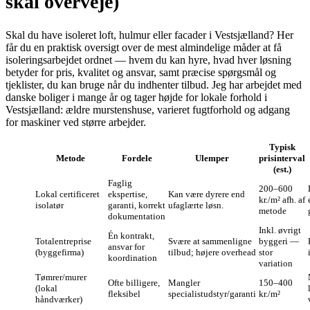
skal overveje)
Skal du have isoleret loft, hulmur eller facader i Vestsjælland? Her
får du en praktisk oversigt over de mest almindelige måder at få
isoleringsarbejdet ordnet — hvem du kan hyre, hvad hver løsning
betyder for pris, kvalitet og ansvar, samt præcise spørgsmål og
tjeklister, du kan bruge når du indhenter tilbud. Jeg har arbejdet med
danske boliger i mange år og tager højde for lokale forhold i
Vestsjælland: ældre murstenshuse, varieret fugtforhold og adgang
for maskiner ved større arbejder.
Typisk
Metode
Fordele
Ulemper
prisinterval
(est.)
Faglig
200–600
Lokal certificeret
ekspertise,
Kan være dyrere end
kr./m² afh. af
isolatør
garanti, korrekt
ufaglærte løsn.
metode
dokumentation
Inkl. øvrigt
Én kontrakt,
Totalentreprise
Svære at sammenligne
byggeri —
ansvar for
(byggefirma)
tilbud; højere overhead
stor
koordination
variation
Tømrer/murer
Ofte billigere,
Mangler
150–400
(lokal
fleksibel
specialistudstyr/garanti
kr./m²
håndværker)