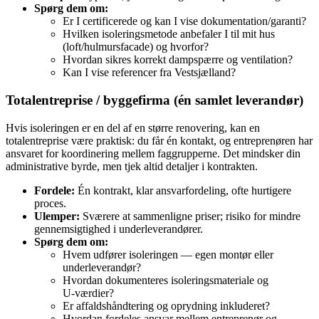
Spørg dem om:
Er I certificerede og kan I vise dokumentation/garanti?
Hvilken isoleringsmetode anbefaler I til mit hus
(loft/hulmursfacade) og hvorfor?
Hvordan sikres korrekt dampspærre og ventilation?
Kan I vise referencer fra Vestsjælland?
Totalentreprise / byggefirma (én samlet leverandør)
Hvis isoleringen er en del af en større renovering, kan en
totalentreprise være praktisk: du får én kontakt, og entreprenøren har
ansvaret for koordinering mellem faggrupperne. Det mindsker din
administrative byrde, men tjek altid detaljer i kontrakten.
Fordele:
Én kontrakt, klar ansvarfordeling, ofte hurtigere
proces.
Ulemper:
Sværere at sammenligne priser; risiko for mindre
gennemsigtighed i underleverandører.
Spørg dem om:
Hvem udfører isoleringen — egen montør eller
underleverandør?
Hvordan dokumenteres isoleringsmateriale og
U‑værdier?
Er affaldshåndtering og oprydning inkluderet?
Hvordan fordeles ansvar mellem entreprenør og