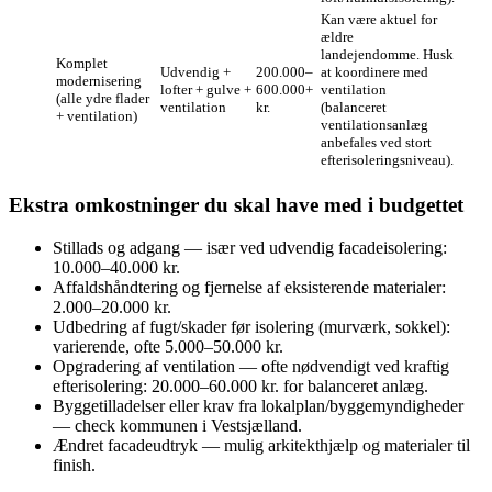
Kan være aktuel for
ældre
landejendomme. Husk
Komplet
Udvendig +
200.000–
at koordinere med
modernisering
lofter + gulve +
600.000+
ventilation
(alle ydre flader
ventilation
kr.
(balanceret
+ ventilation)
ventilationsanlæg
anbefales ved stort
efterisoleringsniveau).
Ekstra omkostninger du skal have med i budgettet
Stillads og adgang — især ved udvendig facadeisolering:
10.000–40.000 kr.
Affaldshåndtering og fjernelse af eksisterende materialer:
2.000–20.000 kr.
Udbedring af fugt/skader før isolering (murværk, sokkel):
varierende, ofte 5.000–50.000 kr.
Opgradering af ventilation — ofte nødvendigt ved kraftig
efterisolering: 20.000–60.000 kr. for balanceret anlæg.
Byggetilladelser eller krav fra lokalplan/byggemyndigheder
— check kommunen i Vestsjælland.
Ændret facadeudtryk — mulig arkitekthjælp og materialer til
finish.