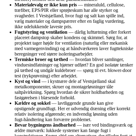
Materialevalg er ikke kun pris
— mineraluld, cellulose,
træfiber, EPS/PIR eller sprøjteskum har alle styrker og
svagheder. I Vestsjælland, hvor fugt og salt kan spille ind,
vælg materialer og dampspærrer efter en faglig vurdering,
ikke udelukkende laveste pris.
Fugtstyring og ventilation
— dårlig lufttætning eller forkert
placeret dampstop skaber kondens og skimmel. Sørg for, at
projektet tager højde for ventilation (naturlig eller mekanisk
med varmegenvinding) og at håndværkeren laver fugttekniske
beregninger ved større isoleringsarbejder.
Termiske broer og tæthed
— hvordan bliver samlinger,
vinduesindfatninger og hjørner udført? En god isolatør tænker
på tæthed og undgår kuldebroer — spørg til evt. blower‑door
test (trykprøvning) efter arbejdet.
Kyst og vind
— i kystnære dele af Vestsjælland skal
metalkomponenter, skruer og montageløsninger tåle
saltpåvirkning. Spørg hvordan de sikrer holdbarheden og
fastgørelsen i blæsende forhold.
Kældre og sokkel
— lavtliggende grunde kan give
opstigende grundfugt. Her er udvendig dræning eller korrekt
relativ isolering afgørende; en indvendig løsning uden
fugt‑håndtering kan forværre problemet.
Bevar bygningens åndbarhed
— især ved bindingsværk og
ældre murværk: lukkede systemer kan fange fugt i
konstruktionen. Spørg altid om alternativer, der tillader fugt at