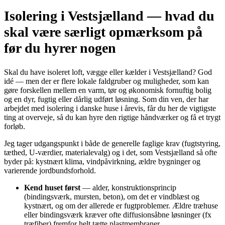
Isolering i Vestsjælland — hvad du
skal være særligt opmærksom på
før du hyrer nogen
Skal du have isoleret loft, vægge eller kælder i Vestsjælland? God
idé — men der er flere lokale faldgruber og muligheder, som kan
gøre forskellen mellem en varm, tør og økonomisk fornuftig bolig
og en dyr, fugtig eller dårlig udført løsning. Som din ven, der har
arbejdet med isolering i danske huse i årevis, får du her de vigtigste
ting at overveje, så du kan hyre den rigtige håndværker og få et trygt
forløb.
Jeg tager udgangspunkt i både de generelle faglige krav (fugtstyring,
tæthed, U‑værdier, materialevalg) og i det, som Vestsjælland så ofte
byder på: kystnært klima, vindpåvirkning, ældre bygninger og
varierende jordbundsforhold.
Kend huset først
— alder, konstruktionsprincip
(bindingsværk, mursten, beton), om det er vindblæst og
kystnært, og om der allerede er fugtproblemer. Ældre træhuse
eller bindingsværk kræver ofte diffusionsåbne løsninger (fx
træfiber) fremfor helt tætte plastmembraner.