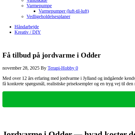
Vandskade
Varmepumpe
Varmepumper (luft-til-luft)
Vedligeholdelsesplaner
Håndarbejde
Kreativ / DIY
Få tilbud på jordvarme i Odder
november 28, 2025
By
Terapi-Hobby
0
Med over 12 års erfaring med jordvarme i Jylland og indgående kendskab
få konkrete spørgsmål, realistiske priseksempler og en tryg vej til den r
Jordvarme i Odder — hvad koster d