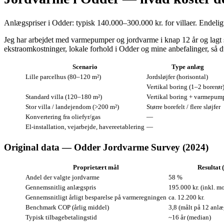
Anlægspriser i Odder: typisk 140.000–300.000 kr. for villaer. Endelig
Jeg har arbejdet med varmepumper og jordvarme i knap 12 år og lagt sy
ekstraomkostninger, lokale forhold i Odder og mine anbefalinger, så d
Scenario
Type anlæg
Lille parcelhus (80–120 m²)
Jordsløjfer (horisontal)
Vertikal boring (1–2 borerør
Standard villa (120–180 m²)
Vertikal boring + varmepum
Stor villa / landejendom (>200 m²)
Større borefelt / flere sløjfer
Konvertering fra oliefyr/gas
—
El‑installation, vejarbejde, havereetablering
—
Original data — Odder Jordvarme Survey (2024)
Proprietært mål
Resultat 
Andel der valgte jordvarme
58 %
Gennemsnitlig anlægspris
195.000 kr. (inkl. m
Gennemsnitligt årligt besparelse på varmeregningen
ca. 12.200 kr.
Benchmark COP (årlig middel)
3,8 (målt på 12 anlæ
Typisk tilbagebetalingstid
~16 år (median)