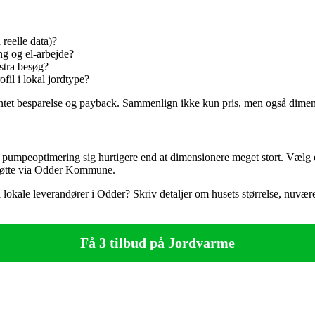
reelle data)?
ing og el‑arbejde?
kstra besøg?
fil i lokal jordtype?
rventet besparelse og payback. Sammenlign ikke kun pris, men også dim
 pumpeoptimering sig hurtigere end at dimensionere meget stort. Vælg 
sstøtte via Odder Kommune.
il lokale leverandører i Odder? Skriv detaljer om husets størrelse, nuv
Få 3 tilbud på Jordvarme