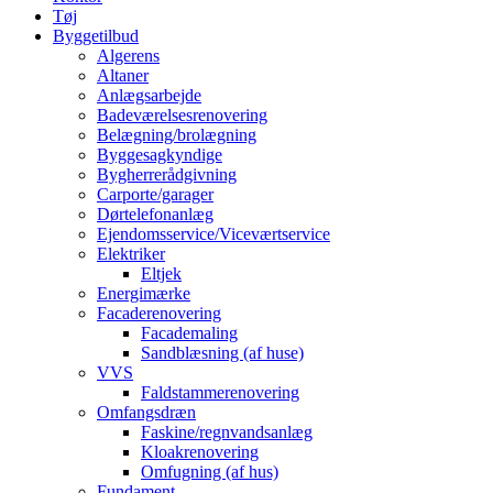
Tøj
Byggetilbud
Algerens
Altaner
Anlægsarbejde
Badeværelsesrenovering
Belægning/brolægning
Byggesagkyndige
Bygherrerådgivning
Carporte/garager
Dørtelefonanlæg
Ejendomsservice/Viceværtservice
Elektriker
Eltjek
Energimærke
Facaderenovering
Facademaling
Sandblæsning (af huse)
VVS
Faldstammerenovering
Omfangsdræn
Faskine/regnvandsanlæg
Kloakrenovering
Omfugning (af hus)
Fundament