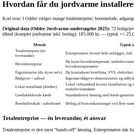
Hvordan får du jordvarme installere
Kort svar: I Odder vælger mange totalentreprise; boremetode, adgangsf
Original data (Odder Jordvarme‑undersøgelse 2025):
72 boligejer
tilbud (komplet jordvarme inkl. boring): 185.000 kr. — typisk +/- 25.
Metode
Typisk 
Totalentreprise (én
Entreprenøren leverer hele anlægget, inkl.
leverandør)
Du hyrer hovedentreprenør; underleverand
Hovedentreprise
hovedentreprenøren
Fagentreprise (du styrer selv)
Du kontraherer borefirma, VVS, elektriker 
Rådgiver + udbud
Ingeniør/rådgiver dimensionerer og udbyd
Lokal virksomhed leverer installation og 
Lokal installatør (direkte)
underleverandører
Landsdækkende kæde
Standardiseret løsning med kæde‑garantie
Borefællesskab / naboboard
Deling af boreomkostninger ved flere sam
Totalentreprise — én leverandør, ét ansvar
Totalentreprise er den mest “hands‑off” løsning. Entreprenøren står fo