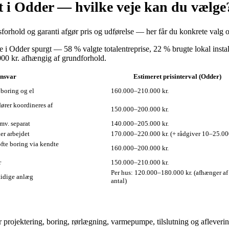
t i Odder — hvilke veje kan du vælge
orhold og garanti afgør pris og udførelse — her får du konkrete valg o
e i Odder spurgt — 58 % valgte totalentreprise, 22 % brugte lokal insta
000 kr. afhængig af grundforhold.
ansvar
Estimeret prisinterval (Odder)
 boring og el
160.000–210.000 kr.
ører koordineres af
150.000–200.000 kr.
mv. separat
140.000–205.000 kr.
er arbejdet
170.000–220.000 kr. (+ rådgiver 10–25.000
ofte boring via kendte
160.000–200.000 kr.
r
150.000–210.000 kr.
Per hus: 120.000–180.000 kr. (afhænger af
tidige anlæg
antal)
r projektering, boring, rørlægning, varmepumpe, tilslutning og afleverin