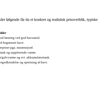
t følgende får du et konkret og realistisk prisoverblik, typiske
dder
God løsning ved god haveareal.
ved begrænset have.
orepriser pga. morænejord.
tank og supplerende varme.
er/gulvvarme og evt. akkumulatortank.
avegodkendelse og opretning af have.