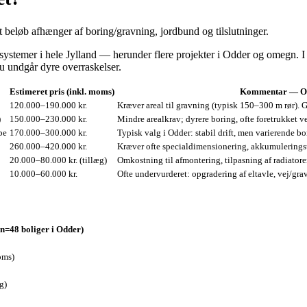
t beløb afhænger af boring/gravning, jordbund og tilslutninger.
stemer i hele Jylland — herunder flere projekter i Odder og omegn. I de
u undgår dyre overraskelser.
Estimeret pris (inkl. moms)
Kommentar — O
120.000–190.000 kr.
Kræver areal til gravning (typisk 150–300 m rør). 
)
150.000–230.000 kr.
Mindre arealkrav; dyrere boring, ofte foretrukket 
pe
170.000–300.000 kr.
Typisk valg i Odder: stabil drift, men varierende b
260.000–420.000 kr.
Kræver ofte specialdimensionering, akkumulerings
20.000–80.000 kr. (tillæg)
Omkostning til afmontering, tilpasning af radiator
10.000–60.000 kr.
Ofte undervurderet: opgradering af eltavle, vej/gr
(n=48 boliger i Odder)
oms)
g)