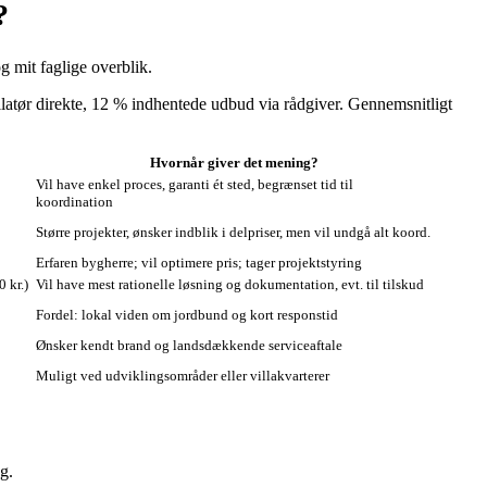
?
g mit faglige overblik.
llatør direkte, 12 % indhentede udbud via rådgiver. Gennemsnitligt
Hvornår giver det mening?
Vil have enkel proces, garanti ét sted, begrænset tid til
koordination
Større projekter, ønsker indblik i delpriser, men vil undgå alt koord.
Erfaren bygherre; vil optimere pris; tager projektstyring
 kr.)
Vil have mest rationelle løsning og dokumentation, evt. til tilskud
Fordel: lokal viden om jordbund og kort responstid
Ønsker kendt brand og landsdækkende serviceaftale
Muligt ved udviklingsområder eller villakvarterer
g.