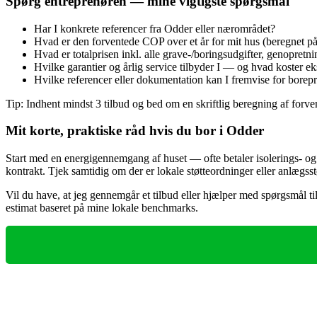
Spørg entreprenøren — mine vigtigste spørgsmål
Har I konkrete referencer fra Odder eller nærområdet?
Hvad er den forventede COP over et år for mit hus (beregnet på 
Hvad er totalprisen inkl. alle grave‑/boringsudgifter, genopretn
Hvilke garantier og årlig service tilbyder I — og hvad koster e
Hvilke referencer eller dokumentation kan I fremvise for borepro
Tip: Indhent mindst 3 tilbud og bed om en skriftlig beregning af fo
Mit korte, praktiske råd hvis du bor i Odder
Start med en energigennemgang af huset — ofte betaler isolerings- og
kontrakt. Tjek samtidig om der er lokale støtteordninger eller anlæg
Vil du have, at jeg gennemgår et tilbud eller hjælper med spørgsmål t
estimat baseret på mine lokale benchmarks.