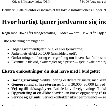
Odder Efficiency Index (OEI)
78/100 (vurdering af
Bemærk: Data ovenfor er indsamlet fra lokale installationer i Odder 
Hvor hurtigt tjener jordvarme sig in
Regn med 10–20 års tilbagebetaling i Odder — ofte ~15–18 år. Højere b
Tilbagebetaling afhænger af:
Udgangsvarmeudgifter (olie, el eller fjernvarme).
Anlæggets effekt og COP (årsmiddelværdi).
Omkostninger til boring eller grøft, og om haven skal fuldrestau
Eventuelle tilskud, skatteregler og elpriser — tjek lokale ord
Ekstra omkostninger du skal have med i budgettet
Boring/gravning:
Vertikal boring er dyrere pr. meter, men kræ
Genopretning af have/terrasse:
Op til 30.000–80.000 kr. ved 
Vej- og tilladelsesgebyrer:
Lokale krav til vejgravning/affald
Opgradering af el:
Ældre eltavler kan kræve opgradering (5.0
Service og garanti:
Servicekontrakter sikrer performance — re