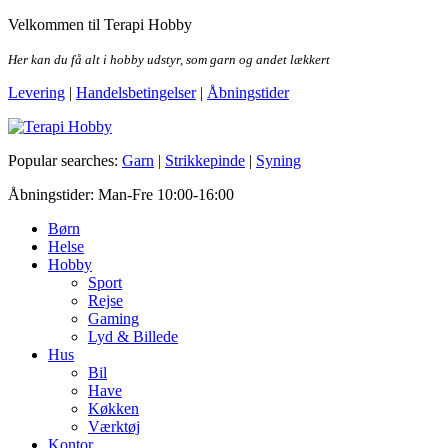
Skip
Velkommen til Terapi Hobby
to
the
Her kan du få alt i hobby udstyr, som garn og andet lækkert
content
Levering
|
Handelsbetingelser
|
Åbningstider
Terapi Hobby
Popular searches:
Garn
|
Strikkepinde
|
Syning
Åbningstider: Man-Fre 10:00-16:00
Børn
Helse
Hobby
Sport
Rejse
Gaming
Lyd & Billede
Hus
Bil
Have
Køkken
Værktøj
Kontor