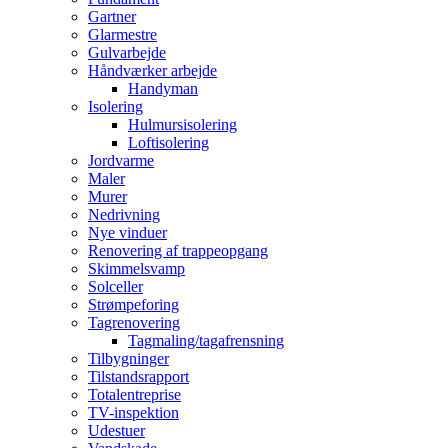
Gartner
Glarmestre
Gulvarbejde
Håndværker arbejde
Handyman
Isolering
Hulmursisolering
Loftisolering
Jordvarme
Maler
Murer
Nedrivning
Nye vinduer
Renovering af trappeopgang
Skimmelsvamp
Solceller
Strømpeforing
Tagrenovering
Tagmaling/tagafrensning
Tilbygninger
Tilstandsrapport
Totalentreprise
TV-inspektion
Udestuer