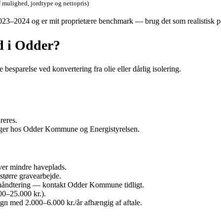
 mulighed, jordtype og nettopris)
2023–2024 og er mit proprietære benchmark — brug det som realistisk p
d i Odder?
esparelse ved konvertering fra olie eller dårlig isolering.
reres.
ninger hos Odder Kommune og Energistyrelsen.
ver mindre haveplads.
større gravearbejde.
shåndtering — kontakt Odder Kommune tidligt.
00–25.000 kr.).
gn med 2.000–6.000 kr./år afhængig af aftale.