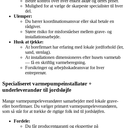
Bedre kontrol over hver enkelt aktør og deres priser.
Mulighed for at vælge de skarpeste specialister til hver
del.
Ulemper:
Du bærer koordinationsansvar eller skal betale en
rådgiver.
Større risiko for misforståelser mellem grave- og
installationsarbejde.
Husk at tjekke:
At borefirmaet har erfaring med lokale jordforhold (ler,
sand, stenlag).
At installationen dimensioneres efter husets varmetab
— få en skriftlig varmeberegning.
Forsikringer og arbejdsskadeansvar for hver
entreprenør.
Specialiseret varmepumpeinstallatør +
underleverandør til jordsløjfe
Mange varmepumpeleverandører samarbejder med lokale grave-
eller borefirmaer. Du vælger primært varmepumpeleverandøren,
som så står for at trække de rigtige folk ind til jordsløjfen.
Fordele:
Du får producentgaranti og ekspertise på