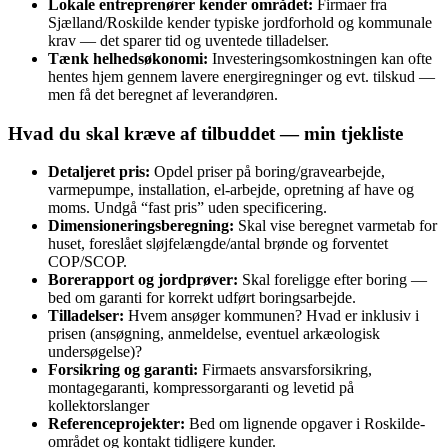
Lokale entreprenører kender området:
Firmaer fra
Sjælland/Roskilde kender typiske jordforhold og kommunale
krav — det sparer tid og uventede tilladelser.
Tænk helhedsøkonomi:
Investeringsomkostningen kan ofte
hentes hjem gennem lavere energiregninger og evt. tilskud —
men få det beregnet af leverandøren.
Hvad du skal kræve af tilbuddet — min tjekliste
Detaljeret pris:
Opdel priser på boring/gravearbejde,
varmepumpe, installation, el‑arbejde, opretning af have og
moms. Undgå “fast pris” uden specificering.
Dimensioneringsberegning:
Skal vise beregnet varmetab for
huset, foreslået sløjfelængde/antal brønde og forventet
COP/SCOP.
Borerapport og jordprøver:
Skal foreligge efter boring —
bed om garanti for korrekt udført boringsarbejde.
Tilladelser:
Hvem ansøger kommunen? Hvad er inklusiv i
prisen (ansøgning, anmeldelse, eventuel arkæologisk
undersøgelse)?
Forsikring og garanti:
Firmaets ansvarsforsikring,
montagegaranti, kompressorgaranti og levetid på
kollektorslanger
Referenceprojekter:
Bed om lignende opgaver i Roskilde-
området og kontakt tidligere kunder.