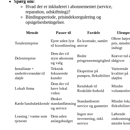
Spørg om:
Hvad der er inkluderet i abonnementet (service,
reparation, udskiftning)?
Bindingsperiode, prisindeksregulering og
opsigelsesbetingelser.
Metode
Passer til
Fordele
Ulempe
Oftere høje
Ejere uden lyst
Én kontrakt, samlet
Totalentreprise
pris, mindre
til koordinering
ansvar
indsigt
Dem der vil
Bedre
Kræver tid e
Delentreprise
styre økonomi
prisgennemsigtighed
rådgiver
og valg
Installatør +
Teknisk
Varierende
Ekspertise på
underleverandør til
fokuserede
kvalitet på
pumpen, fleksibilitet
sløjfe
kunder
sløjfen
Dem der vil
Kendskab til
Mindre
Lokalt firma
have lokal
Roskilde-forhold
volumenfor
viden
Ønsker
Standardiseret
Mindre lok
Kæde/landsdækkende
standardløsning
service og garantier
fleksibilitet
og service
Ingen stor
Løbende
Leasing / varme som
Dem uden
investering, inkl.
omkostning
tjeneste
anlægsbudget
service
mindre kont