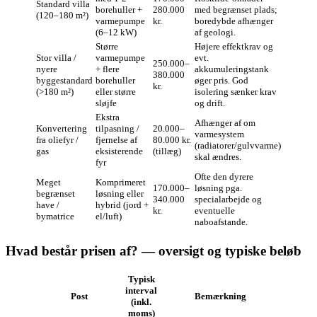
Standard villa
borehuller +
280.000
med begrænset plads;
(120–180 m²)
varmepumpe
kr.
boredybde afhænger
(6–12 kW)
af geologi.
Større
Højere effektkrav og
Stor villa /
varmepumpe
evt.
250.000–
nyere
+ flere
akkumuleringstank
380.000
byggestandard
borehuller
øger pris. God
kr.
(>180 m²)
eller større
isolering sænker krav
sløjfe
og drift.
Ekstra
Afhænger af om
Konvertering
tilpasning /
20.000–
varmesystem
fra oliefyr /
fjernelse af
80.000 kr.
(radiatorer/gulvvarme)
gas
eksisterende
(tillæg)
skal ændres.
fyr
Ofte den dyrere
Meget
Komprimeret
170.000–
løsning pga.
begrænset
løsning eller
340.000
specialarbejde og
have /
hybrid (jord +
kr.
eventuelle
bymatrice
el/luft)
naboafstande.
Hvad består prisen af? — oversigt og typiske beløb
Typisk
interval
Post
Bemærkning
(inkl.
moms)