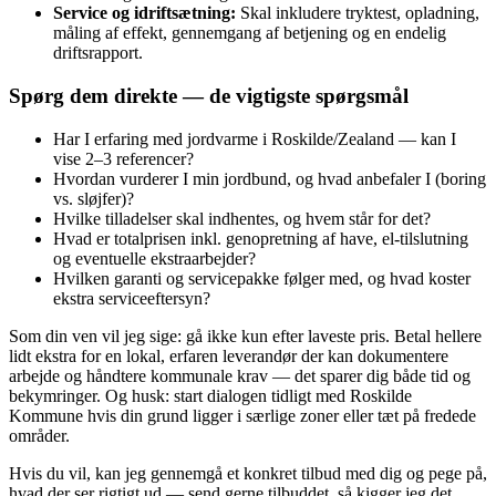
Service og idriftsætning:
Skal inkludere tryktest, opladning,
måling af effekt, gennemgang af betjening og en endelig
driftsrapport.
Spørg dem direkte — de vigtigste spørgsmål
Har I erfaring med jordvarme i Roskilde/Zealand — kan I
vise 2–3 referencer?
Hvordan vurderer I min jordbund, og hvad anbefaler I (boring
vs. sløjfer)?
Hvilke tilladelser skal indhentes, og hvem står for det?
Hvad er totalprisen inkl. genopretning af have, el‑tilslutning
og eventuelle ekstraarbejder?
Hvilken garanti og servicepakke følger med, og hvad koster
ekstra serviceeftersyn?
Som din ven vil jeg sige: gå ikke kun efter laveste pris. Betal hellere
lidt ekstra for en lokal, erfaren leverandør der kan dokumentere
arbejde og håndtere kommunale krav — det sparer dig både tid og
bekymringer. Og husk: start dialogen tidligt med Roskilde
Kommune hvis din grund ligger i særlige zoner eller tæt på fredede
områder.
Hvis du vil, kan jeg gennemgå et konkret tilbud med dig og pege på,
hvad der ser rigtigt ud — send gerne tilbuddet, så kigger jeg det