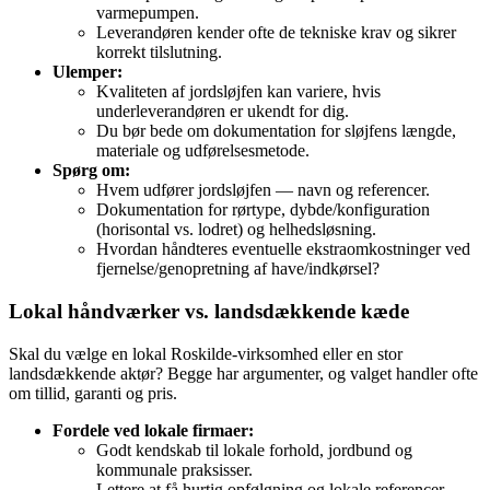
varmepumpen.
Leverandøren kender ofte de tekniske krav og sikrer
korrekt tilslutning.
Ulemper:
Kvaliteten af jordsløjfen kan variere, hvis
underleverandøren er ukendt for dig.
Du bør bede om dokumentation for sløjfens længde,
materiale og udførelsesmetode.
Spørg om:
Hvem udfører jordsløjfen — navn og referencer.
Dokumentation for rørtype, dybde/konfiguration
(horisontal vs. lodret) og helhedsløsning.
Hvordan håndteres eventuelle ekstraomkostninger ved
fjernelse/genopretning af have/indkørsel?
Lokal håndværker vs. landsdækkende kæde
Skal du vælge en lokal Roskilde‑virksomhed eller en stor
landsdækkende aktør? Begge har argumenter, og valget handler ofte
om tillid, garanti og pris.
Fordele ved lokale firmaer:
Godt kendskab til lokale forhold, jordbund og
kommunale praksisser.
Lettere at få hurtig opfølgning og lokale referencer.