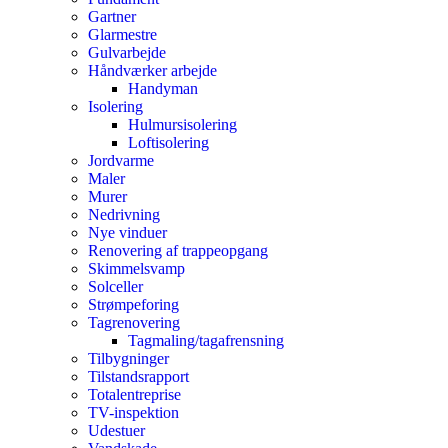
Gartner
Glarmestre
Gulvarbejde
Håndværker arbejde
Handyman
Isolering
Hulmursisolering
Loftisolering
Jordvarme
Maler
Murer
Nedrivning
Nye vinduer
Renovering af trappeopgang
Skimmelsvamp
Solceller
Strømpeforing
Tagrenovering
Tagmaling/tagafrensning
Tilbygninger
Tilstandsrapport
Totalentreprise
TV-inspektion
Udestuer