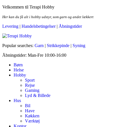
Skip
Velkommen til Terapi Hobby
to
the
Her kan du få alt i hobby udstyr, som garn og andet lækkert
content
Levering
|
Handelsbetingelser
|
Åbningstider
Terapi Hobby
Popular searches:
Garn
|
Strikkepinde
|
Syning
Åbningstider: Man-Fre 10:00-16:00
Børn
Helse
Hobby
Sport
Rejse
Gaming
Lyd & Billede
Hus
Bil
Have
Køkken
Værktøj
Kontor