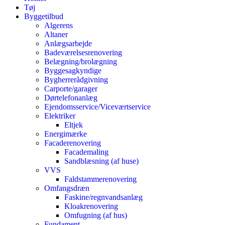
Tøj
Byggetilbud
Algerens
Altaner
Anlægsarbejde
Badeværelsesrenovering
Belægning/brolægning
Byggesagkyndige
Bygherrerådgivning
Carporte/garager
Dørtelefonanlæg
Ejendomsservice/Viceværtservice
Elektriker
Eltjek
Energimærke
Facaderenovering
Facademaling
Sandblæsning (af huse)
VVS
Faldstammerenovering
Omfangsdræn
Faskine/regnvandsanlæg
Kloakrenovering
Omfugning (af hus)
Fundament