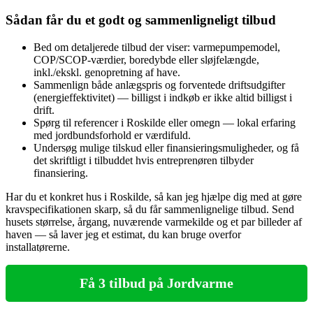
Sådan får du et godt og sammenligneligt tilbud
Bed om detaljerede tilbud der viser: varmepumpemodel,
COP/SCOP‑værdier, boredybde eller sløjfelængde,
inkl./ekskl. genopretning af have.
Sammenlign både anlægspris og forventede driftsudgifter
(energieffektivitet) — billigst i indkøb er ikke altid billigst i
drift.
Spørg til referencer i Roskilde eller omegn — lokal erfaring
med jordbundsforhold er værdifuld.
Undersøg mulige tilskud eller finansieringsmuligheder, og få
det skriftligt i tilbuddet hvis entreprenøren tilbyder
finansiering.
Har du et konkret hus i Roskilde, så kan jeg hjælpe dig med at gøre
kravspecifikationen skarp, så du får sammenlignelige tilbud. Send
husets størrelse, årgang, nuværende varmekilde og et par billeder af
haven — så laver jeg et estimat, du kan bruge overfor
installatørerne.
Få 3 tilbud på Jordvarme