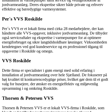
installation af varmepumper samt service og vedligeholdelse af
jordvarmeanlæg. Deres ekspertise sikrer både private og erhverv
effektive og bæredygtige varmesystemer.
Per´s VVS Roskilde
Per´s VVS er et lokalt firma med cirka 28 medarbejdere, der kan
håndtere alle VVS-opgaver, inklusive jordvarmeanlæg. De tilbyder
også serviceaftaler og ekspertise i varmepumper for at optimere
energiforbruget og sikre langtidsholdbare løsninger. Virksomheden
kendetegnes ved god kundeservice og en professionel tilgang til
opgaverne i Roskilde og omegn.
VVS Roskilde
Dette firma er specialister i grøn energi med solid erfaring i
installation af jordvarmeanlæg over hele Sjælland. De fokuserer på
høj kvalitet til konkurrencedygtige priser, hvilket gør dem til et godt
valg for husejere, der ønsker en energieffektiv og miljøvenlig
opvarmning i og omkring Roskilde.
Thorsen & Petersen VVS
Thorsen & Petersen VVS er et lokalt VVS-firma i Roskilde, som