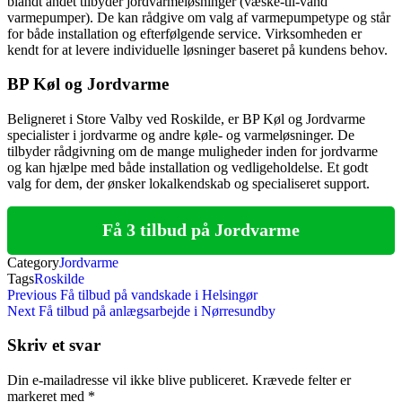
blandt andet tilbyder jordvarmeløsninger (væske-til-vand
varmepumper). De kan rådgive om valg af varmepumpetype og står
for både installation og efterfølgende service. Virksomheden er
kendt for at levere individuelle løsninger baseret på kundens behov.
BP Køl og Jordvarme
Beligneret i Store Valby ved Roskilde, er BP Køl og Jordvarme
specialister i jordvarme og andre køle- og varmeløsninger. De
tilbyder rådgivning om de mange muligheder inden for jordvarme
og kan hjælpe med både installation og vedligeholdelse. Et godt
valg for dem, der ønsker lokalkendskab og specialiseret support.
Få 3 tilbud på Jordvarme
Category
Jordvarme
Tags
Roskilde
Indlægsnavigation
Previous
Previous
Få tilbud på vandskade i Helsingør
Post
Next
Next
Få tilbud på anlægsarbejde i Nørresundby
Post
Skriv et svar
Din e-mailadresse vil ikke blive publiceret.
Krævede felter er
markeret med
*