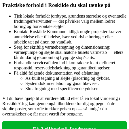
Praktiske forhold i Roskilde du skal tænke på
Tjek lokale forhold: jordtype, grundens størrelse og eventuelle
fredninger/servitutter — det påvirker valg mellem lodret
boring og horisontale sløjfer.
Kontakt Roskilde Kommune tidligt: nogle projekter kræver
anmeldelse eller tilladelse, især ved dybe boringer eller
arbejde tæt på dræn og vandløb.
Sørg for skriftlig varmeberegning og dimensionering:
varmepumpe og sløjfe skal matche husets varmetab — ellers
får du dårlig økonomi og hyppige stop/starts.
Forhandle serviceaftalen ind i kontrakten: klart defineret
responstid, reservedelsdækning og garantibetingelser.
Få altid følgende dokumentation ved afslutning:
As‑built tegning af sløjfe (placering og dybde).
Systemdokumentation og garantibeviser.
Slutafregning med specificerede ydelser.
Vil du have hjælp til at vurdere tilbud eller få en lokal vurdering i
Roskilde? Jeg kan gennemgå tilbuddene for dig og pege på de
skjulte poster, som ofte trækker prisen op — så undgår du
overraskelser og får mest værdi for pengene.
Få 3 tilbud på Jordvarme