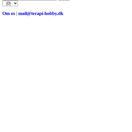
efter:
Om os
|
mail@terapi-hobby.dk