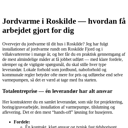
Jordvarme i Roskilde — hvordan få
arbejdet gjort for dig
Overvejer du jordvarme til dit hus i Roskilde? Jeg har fulgt
installationer af jordvarme rundt om Roskilde Fjord og i
villakvartererne i mange år, og her får du en praktisk gennemgang af
de mest almindelige måder at få jobbet udført — med klare fordele,
ulemper og de vigtigste spørgsmål, du skal stille hver type
leverandør. Lokale forhold som jordbund, naboforhold og
kommunale regler betyder ofte mere for pris og udførelse end selve
varmepumpen, så det er værd at tage med fra starten.
Totalentreprise — én leverandør har alt ansvar
Her kontrakterer du en samlet leverandør, som står for projektering,
boring/gravearbejde, installation af varmepumpe, tilslutning og
aflevering. Det er den mest “hands‑off” løsning for husejeren.
Fordele:
Én kontrakt, klart ansvar og typisk fast tidshorisont.