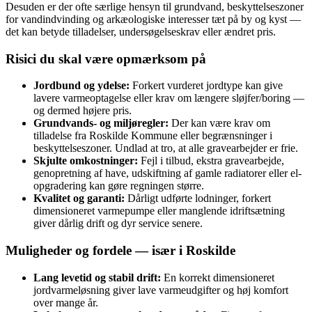
Desuden er der ofte særlige hensyn til grundvand, beskyttelseszoner
for vandindvinding og arkæologiske interesser tæt på by og kyst —
det kan betyde tilladelser, undersøgelseskrav eller ændret pris.
Risici du skal være opmærksom på
Jordbund og ydelse:
Forkert vurderet jordtype kan give
lavere varmeoptagelse eller krav om længere sløjfer/boring —
og dermed højere pris.
Grundvands- og miljøregler:
Der kan være krav om
tilladelse fra Roskilde Kommune eller begrænsninger i
beskyttelseszoner. Undlad at tro, at alle gravearbejder er frie.
Skjulte omkostninger:
Fejl i tilbud, ekstra gravearbejde,
genopretning af have, udskiftning af gamle radiatorer eller el-
opgradering kan gøre regningen større.
Kvalitet og garanti:
Dårligt udførte lodninger, forkert
dimensioneret varmepumpe eller manglende idriftsætning
giver dårlig drift og dyr service senere.
Muligheder og fordele — især i Roskilde
Lang levetid og stabil drift:
En korrekt dimensioneret
jordvarmeløsning giver lave varmeudgifter og høj komfort
over mange år.