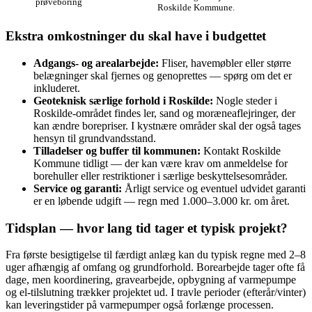
prøveboring
Roskilde Kommune.
Ekstra omkostninger du skal have i budgettet
Adgangs- og arealarbejde:
Fliser, havemøbler eller større
belægninger skal fjernes og genoprettes — spørg om det er
inkluderet.
Geoteknisk særlige forhold i Roskilde:
Nogle steder i
Roskilde‑området findes ler, sand og moræneaflejringer, der
kan ændre borepriser. I kystnære områder skal der også tages
hensyn til grundvandsstand.
Tilladelser og buffer til kommunen:
Kontakt Roskilde
Kommune tidligt — der kan være krav om anmeldelse for
borehuller eller restriktioner i særlige beskyttelsesområder.
Service og garanti:
Årligt service og eventuel udvidet garanti
er en løbende udgift — regn med 1.000–3.000 kr. om året.
Tidsplan — hvor lang tid tager et typisk projekt?
Fra første besigtigelse til færdigt anlæg kan du typisk regne med 2–8
uger afhængig af omfang og grundforhold. Borearbejde tager ofte få
dage, men koordinering, gravearbejde, opbygning af varmepumpe
og el‑tilslutning trækker projektet ud. I travle perioder (efterår/vinter)
kan leveringstider på varmepumper også forlænge processen.