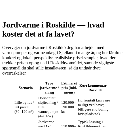
Jordvarme i Roskilde — hvad
koster det at få lavet?
Overvejer du jordvarme i Roskilde? Jeg har arbejdet med
varmepumper og varmeanlæg i Sjælland i mange år, og her får du et
konkret og lokalt perspektiv: realistiske priseksempler, hvad der
trækker prisen op og ned i Roskilde‑området, samt de vigtigste
spørgsmål du skal stille installatøren, så du undgår dyre
overraskelser.
Type
Estimeret
Kort kommentar —
Scenario
jordvarme /
pris (inkl.
Roskilde
anlæg
moms)
Horisontalt
Horisontalt kan være
Lille byhus /
sløjfeanlæg /
120.000–
muligt ved have;
tæt parcel
lille
190.000
billigere end boring
(80–120 m²)
varmepumpe
kr.
hvis plads nok.
(4–6 kW)
Jordvarme
Typisk løsning i
med 1‑2
170.000–
Roskilde‑områder