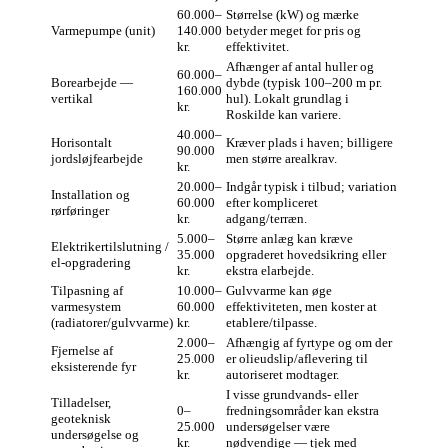
60.000–
Størrelse (kW) og mærke
Varmepumpe (unit)
140.000
betyder meget for pris og
kr.
effektivitet.
Afhænger af antal huller og
60.000–
Borearbejde —
dybde (typisk 100–200 m pr.
160.000
vertikal
hul). Lokalt grundlag i
kr.
Roskilde kan variere.
40.000–
Horisontalt
Kræver plads i haven; billigere
90.000
jordsløjfearbejde
men større arealkrav.
kr.
20.000–
Indgår typisk i tilbud; variation
Installation og
60.000
efter kompliceret
rørføringer
kr.
adgang/terræn.
5.000–
Større anlæg kan kræve
Elektrikertilslutning /
35.000
opgraderet hovedsikring eller
el‑opgradering
kr.
ekstra elarbejde.
Tilpasning af
10.000–
Gulvvarme kan øge
varmesystem
60.000
effektiviteten, men koster at
(radiatorer/gulvvarme)
kr.
etablere/tilpasse.
2.000–
Afhængig af fyrtype og om der
Fjernelse af
25.000
er olieudslip/aflevering til
eksisterende fyr
kr.
autoriseret modtager.
I visse grundvands‑ eller
Tilladelser,
0–
fredningsområder kan ekstra
geoteknisk
25.000
undersøgelser være
undersøgelse og
kr.
nødvendige — tjek med