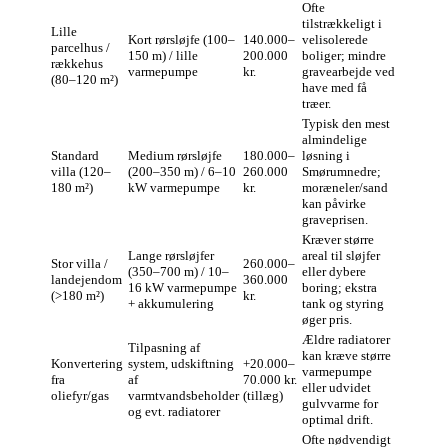
Ofte
tilstrækkeligt i
Lille
Kort rørsløjfe (100–
140.000–
velisolerede
parcelhus /
150 m) / lille
200.000
boliger; mindre
rækkehus
varmepumpe
kr.
gravearbejde ved
(80–120 m²)
have med få
træer.
Typisk den mest
almindelige
Standard
Medium rørsløjfe
180.000–
løsning i
villa (120–
(200–350 m) / 6–10
260.000
Smørumnedre;
180 m²)
kW varmepumpe
kr.
moræneler/sand
kan påvirke
graveprisen.
Kræver større
Lange rørsløjfer
areal til sløjfer
Stor villa /
260.000–
(350–700 m) / 10–
eller dybere
landejendom
360.000
16 kW varmepumpe
boring; ekstra
(>180 m²)
kr.
+ akkumulering
tank og styring
øger pris.
Ældre radiatorer
Tilpasning af
kan kræve større
Konvertering
system, udskiftning
+20.000–
varmepumpe
fra
af
70.000 kr.
eller udvidet
oliefyr/gas
varmtvandsbeholder
(tillæg)
gulvvarme for
og evt. radiatorer
optimal drift.
Ofte nødvendigt