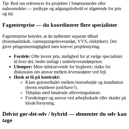
Tip: Bed om referencer fra projekter i Smørumnedre eller
naboområder — jordtype og adgangsforhold er afgørende for pris
og tid.
Fagentreprise — du koordinerer flere specialister
Fagentreprise betyder, at du indhenter separate tilbud
(boremandskab, varmepumpeleverandør, VVS, elektriker). Det
giver prisgennemsigtighed men kræver projektstyring.
Fordele:
Ofte lavere pris, mulighed for at vælge specialister
til hver del, bedre indsigt i underleverandørpriser.
Ulemper:
Mere tidskrævende for bygherre; risiko for
diskussion om ansvar mellem leverandører ved fejl.
Husk at få på kontrakt:
Klare grænseflader mellem borearbejde og installation
(hvem retablerer jord/have?).
Tidsplan med bindende afleveringsdatoer.
Forsikringer og ansvar ved arbejdsskade eller skader på
kloak/forsyning.
Delvist gør‑det‑selv / hybrid — elementer du selv kan
tage