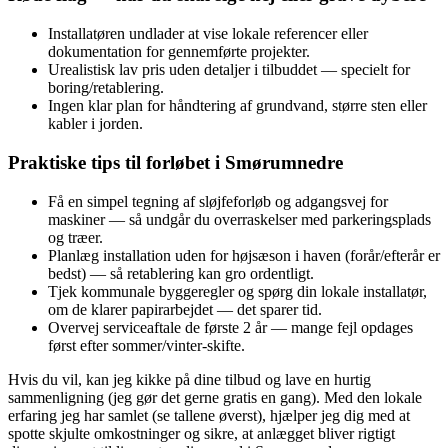
Installatøren undlader at vise lokale referencer eller
dokumentation for gennemførte projekter.
Urealistisk lav pris uden detaljer i tilbuddet — specielt for
boring/retablering.
Ingen klar plan for håndtering af grundvand, større sten eller
kabler i jorden.
Praktiske tips til forløbet i Smørumnedre
Få en simpel tegning af sløjfeforløb og adgangsvej for
maskiner — så undgår du overraskelser med parkeringsplads
og træer.
Planlæg installation uden for højsæson i haven (forår/efterår er
bedst) — så retablering kan gro ordentligt.
Tjek kommunale byggeregler og spørg din lokale installatør,
om de klarer papirarbejdet — det sparer tid.
Overvej serviceaftale de første 2 år — mange fejl opdages
først efter sommer/vinter-skifte.
Hvis du vil, kan jeg kikke på dine tilbud og lave en hurtig
sammenligning (jeg gør det gerne gratis en gang). Med den lokale
erfaring jeg har samlet (se tallene øverst), hjælper jeg dig med at
spotte skjulte omkostninger og sikre, at anlægget bliver rigtigt