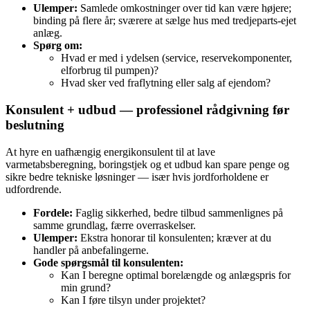
Ulemper:
Samlede omkostninger over tid kan være højere;
binding på flere år; sværere at sælge hus med tredjeparts-ejet
anlæg.
Spørg om:
Hvad er med i ydelsen (service, reservekomponenter,
elforbrug til pumpen)?
Hvad sker ved fraflytning eller salg af ejendom?
Konsulent + udbud — professionel rådgivning før
beslutning
At hyre en uafhængig energikonsulent til at lave
varmetabsberegning, boringstjek og et udbud kan spare penge og
sikre bedre tekniske løsninger — især hvis jordforholdene er
udfordrende.
Fordele:
Faglig sikkerhed, bedre tilbud sammenlignes på
samme grundlag, færre overraskelser.
Ulemper:
Ekstra honorar til konsulenten; kræver at du
handler på anbefalingerne.
Gode spørgsmål til konsulenten:
Kan I beregne optimal borelængde og anlægspris for
min grund?
Kan I føre tilsyn under projektet?