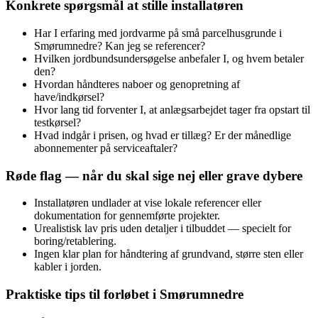
Konkrete spørgsmål at stille installatøren
Har I erfaring med jordvarme på små parcelhusgrunde i
Smørumnedre? Kan jeg se referencer?
Hvilken jordbundsundersøgelse anbefaler I, og hvem betaler
den?
Hvordan håndteres naboer og genopretning af
have/indkørsel?
Hvor lang tid forventer I, at anlægsarbejdet tager fra opstart til
testkørsel?
Hvad indgår i prisen, og hvad er tillæg? Er der månedlige
abonnementer på serviceaftaler?
Røde flag — når du skal sige nej eller grave dybere
Installatøren undlader at vise lokale referencer eller
dokumentation for gennemførte projekter.
Urealistisk lav pris uden detaljer i tilbuddet — specielt for
boring/retablering.
Ingen klar plan for håndtering af grundvand, større sten eller
kabler i jorden.
Praktiske tips til forløbet i Smørumnedre