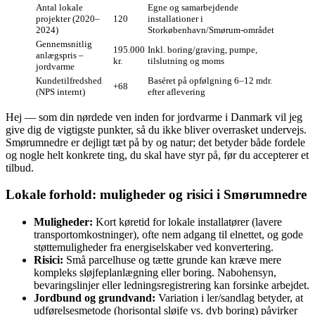
Antal lokale
Egne og samarbejdende
projekter (2020–
120
installationer i
2024)
Storkøbenhavn/Smørum‑området
Gennemsnitlig
195.000
Inkl. boring/graving, pumpe,
anlægspris –
kr.
tilslutning og moms
jordvarme
Kundetilfredshed
Baséret på opfølgning 6–12 mdr.
+68
(NPS internt)
efter aflevering
Hej — som din nørdede ven inden for jordvarme i Danmark vil jeg
give dig de vigtigste punkter, så du ikke bliver overrasket undervejs.
Smørumnedre er dejligt tæt på by og natur; det betyder både fordele
og nogle helt konkrete ting, du skal have styr på, før du accepterer et
tilbud.
Lokale forhold: muligheder og risici i Smørumnedre
Muligheder:
Kort køretid for lokale installatører (lavere
transportomkostninger), ofte nem adgang til elnettet, og gode
støttemuligheder fra energiselskaber ved konvertering.
Risici:
Små parcelhuse og tætte grunde kan kræve mere
kompleks sløjfeplanlægning eller boring. Nabohensyn,
bevaringslinjer eller ledningsregistrering kan forsinke arbejdet.
Jordbund og grundvand:
Variation i ler/sandlag betyder, at
udførelsesmetode (horisontal sløjfe vs. dyb boring) påvirker