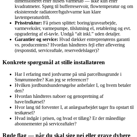
dimensioneret efter husets varmetab — ikke kun efter
kvadratmeter. Spørg til bufferreservoir, flowtemperatur og om
eksisterende radiatorer/hgulvvarme kan klare
lavtemperaturdrift.
Prisstruktur:
Få prisen splittet: boring/gravearbejde,
varmeveksler, varmepumpe, tilslutning el, retablering og evt.
opgradering af el-tavle. Undgå “alt inkl.” uden detaljer.
Garantier og service:
Hvad dækker entreprenørens garanti
vs. producentens? Hvordan håndteres fejl efter aflevering
(responstid, serviceaftale, reservedelslager)?
Konkrete spørgsmål at stille installatøren
Har I erfaring med jordvarme på små parcelhusgrunde i
Smørumnedre? Kan jeg se referencer?
Hvilken jordbundsundersøgelse anbefaler I, og hvem betaler
den?
Hvordan håndteres naboer og genopretning af
have/indkørsel?
Hvor lang tid forventer I, at anlægsarbejdet tager fra opstart til
testkørsel?
Hvad indgår i prisen, og hvad er tillæg? Er der månedlige
abonnementer på serviceaftaler?
Røde flag — når du skal sige nej eller grave dybere