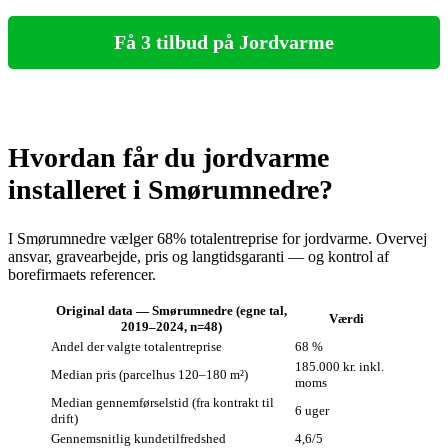
Få 3 tilbud på Jordvarme
Hvordan får du jordvarme
installeret i Smørumnedre?
I Smørumnedre vælger 68% totalentreprise for jordvarme. Overvej
ansvar, gravearbejde, pris og langtidsgaranti — og kontrol af
borefirmaets referencer.
Original data — Smørumnedre (egne tal,
Værdi
2019–2024, n=48)
Andel der valgte totalentreprise
68 %
185.000 kr. inkl.
Median pris (parcelhus 120–180 m²)
moms
Median gennemførselstid (fra kontrakt til
6 uger
drift)
Gennemsnitlig kundetilfredshed
4,6/5