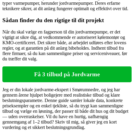
typer varmepumper, herunder jordvarmepumper. Deres erfarne
teknikere sikrer, at dit anlæg fungerer optimalt og effektivt over tid.
Sådan finder du den rigtige til dit projekt
Når du skal vælge en fagperson til din jordvarmepumpe, er det
vigtigt at sikre dig, at vedkommende er autoriseret kølemontør og
KMO-certificeret. Det sikrer både, at arbejdet udføres efter lovens
regler, og at garantien på dit anlæg bibeholdes. Indhent tilbud fra
flere firmaer, så du kan sammenligne priser og serviceniveauer, før
du træffer dit valg.
Få 3 tilbud på Jordvarme
Jeg er din lokale jordvarme-ekspert i Smørumnedre, og jeg har
gennem årene hjulpet boligejere med realistiske tilbud og klare
beslutningsparametre. Denne guide samler lokale data, konkrete
priseksempler og en enkel tjekliste, så du trygt kan sammenligne
tilbud og vælge en løsning, der passer til både dit hus og dit budget
— uden overraskelser. Vil du have en hurtig, uafhængig
gennemgang af 1–2 tilbud? Skriv til mig, så giver jeg en kort
vurdering og et sikkert beslutningsgrundlag.