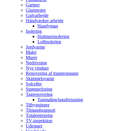
Gartner
Glarmestre
Gulvarbejde
Håndværker arbejde
Handyman
Isolering
Hulmursisolering
Loftisolering
Jordvarme
Maler
Murer
Nedrivning
Nye vinduer
Renovering af trappeopgang
Skimmelsvamp
Solceller
Strømpeforing
Tagrenovering
Tagmaling/tagafrensning
Tilbygninger
Tilstandsrapport
Totalentreprise
TV-inspektion
Udestuer