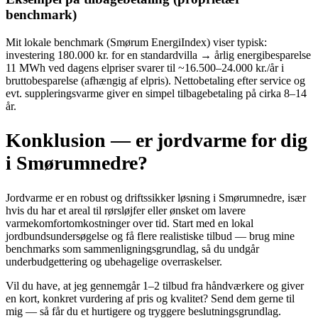
benchmark)
Mit lokale benchmark (Smørum EnergiIndex) viser typisk:
investering 180.000 kr. for en standardvilla → årlig energibesparelse
11 MWh ved dagens elpriser svarer til ~16.500–24.000 kr./år i
bruttobesparelse (afhængig af elpris). Nettobetaling efter service og
evt. suppleringsvarme giver en simpel tilbagebetaling på cirka 8–14
år.
Konklusion — er jordvarme for dig
i Smørumnedre?
Jordvarme er en robust og driftssikker løsning i Smørumnedre, især
hvis du har et areal til rørsløjfer eller ønsket om lavere
varmekomfortomkostninger over tid. Start med en lokal
jordbundsundersøgelse og få flere realistiske tilbud — brug mine
benchmarks som sammenligningsgrundlag, så du undgår
underbudgettering og ubehagelige overraskelser.
Vil du have, at jeg gennemgår 1–2 tilbud fra håndværkere og giver
en kort, konkret vurdering af pris og kvalitet? Send dem gerne til
mig — så får du et hurtigere og tryggere beslutningsgrundlag.