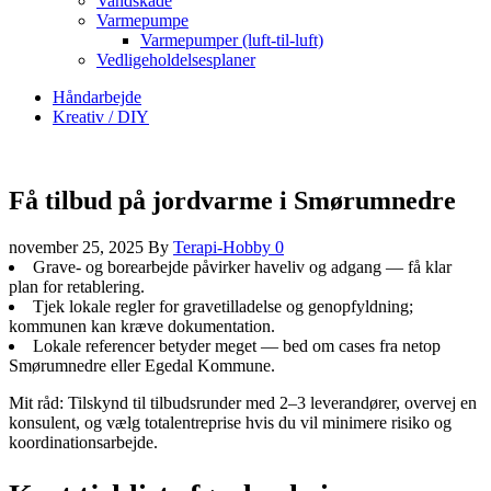
Vandskade
Varmepumpe
Varmepumper (luft-til-luft)
Vedligeholdelsesplaner
Håndarbejde
Kreativ / DIY
Få tilbud på jordvarme i Smørumnedre
november 25, 2025
By
Terapi-Hobby
0
Grave- og borearbejde påvirker haveliv og adgang — få klar
plan for retablering.
Tjek lokale regler for gravetilladelse og genopfyldning;
kommunen kan kræve dokumentation.
Lokale referencer betyder meget — bed om cases fra netop
Smørumnedre eller Egedal Kommune.
Mit råd: Tilskynd til tilbudsrunder med 2–3 leverandører, overvej en
konsulent, og vælg totalentreprise hvis du vil minimere risiko og
koordinationsarbejde.