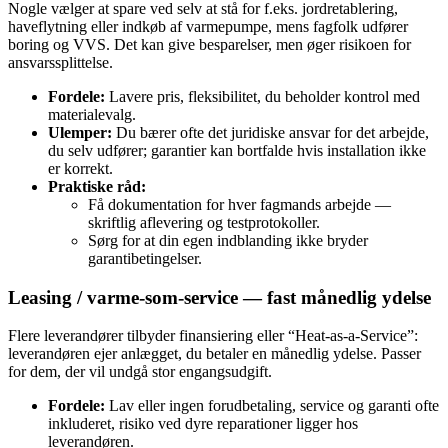
Nogle vælger at spare ved selv at stå for f.eks. jordretablering,
haveflytning eller indkøb af varmepumpe, mens fagfolk udfører
boring og VVS. Det kan give besparelser, men øger risikoen for
ansvarssplittelse.
Fordele:
Lavere pris, fleksibilitet, du beholder kontrol med
materialevalg.
Ulemper:
Du bærer ofte det juridiske ansvar for det arbejde,
du selv udfører; garantier kan bortfalde hvis installation ikke
er korrekt.
Praktiske råd:
Få dokumentation for hver fagmands arbejde —
skriftlig aflevering og testprotokoller.
Sørg for at din egen indblanding ikke bryder
garantibetingelser.
Leasing / varme‑som‑service — fast månedlig ydelse
Flere leverandører tilbyder finansiering eller “Heat-as-a-Service”:
leverandøren ejer anlægget, du betaler en månedlig ydelse. Passer
for dem, der vil undgå stor engangsudgift.
Fordele:
Lav eller ingen forudbetaling, service og garanti ofte
inkluderet, risiko ved dyre reparationer ligger hos
leverandøren.