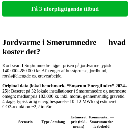
Få 3 uforpligtigende tilbud
Jordvarme i Smørumnedre — hvad
koster det?
Kort svar: I Smørumnedre ligger prisen på jordvarme typisk
140.000–280.000 kr. Afhænger af husstørrelse, jordbund,
rørsløjfelængde og gravearbejde.
Original data (lokal benchmark, “Smørum EnergiIndex” 2024–
25):
Baseret på 32 lokale installationer i Smørumnedre og nærmeste
omegn: medianpris 182.000 kr. inkl. moms, gennemsnitlig gravetid
4 dage, typisk årlig energibesparelse 10–12 MWh og estimeret
CO2-reduktion ~2,2 ton/år.
Estimeret
Kommentar —
Scenario
Type / omfang
pris (inkl.
Smørumnedre
moms)
forbehold