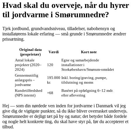
Hvad skal du overveje, når du hyrer
til jordvarme i Smørumnedre?
Tjek jordbund, grundvandsniveau, tilladelser, nabohensyn og
installatørens lokale erfaring — små grunde i Smørumnedre ændrer
prissætning.
Original data
Værdi
Kort note
(proprietær)
Antal lokale
Egne og samarbejdende
projekter (2020–
120
installationer i
2024)
Storkøbenhavn/Smørum‑området
Gennemsnitlig
195.000
Inkl. boring/graving, pumpe,
anlægspris –
kr.
tilslutning og moms
jordvarme
Kundetilfredshed
Baséret på opfølgning 6–12 mdr.
+68
(NPS internt)
efter aflevering
Hej — som din nørdede ven inden for jordvarme i Danmark vil jeg
give dig de vigtigste punkter, så du ikke bliver overrasket undervejs.
Smørumnedre er dejligt tæt på by og natur; det betyder både fordele
og nogle helt konkrete ting, du skal have styr på, før du accepterer et
tilbud.