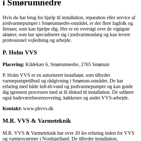
i Smørumnedre
Hvis du har brug for hjælp til installation, reparation eller service af
jordvarmepumper i Smørumnedre-området, er der flere fagfolk og
firmaer, som kan hjælpe dig. Her er en oversigt over de vigtigste
aktører, som har specialiseret sig i jordvarmeanlæg og kan levere
professionel vejledning og arbejde.
P. Holm VVS
Placering:
Kildekær 6, Smørumnedre, 2765 Smørum
P. Holm VVS er en autoriseret installatør, som tilbyder
varmepumpetilbud og rådgivning i Smørum-området. De har
erfaring med både luft-til-vand og jordvarmepumper og kan guide
dig igennem processen med at få tilskud til installation. De udfører
også badeværelsesrenovering, køkkener og andet VVS-arbejde.
Kontakt:
www.phvvs.dk
M.R. VVS & Varmeteknik
M.R. VVS & Varmeteknik har over 20 års erfaring inden for VVS
og varmesystemer i Nordsjælland. De tilbyder installation,