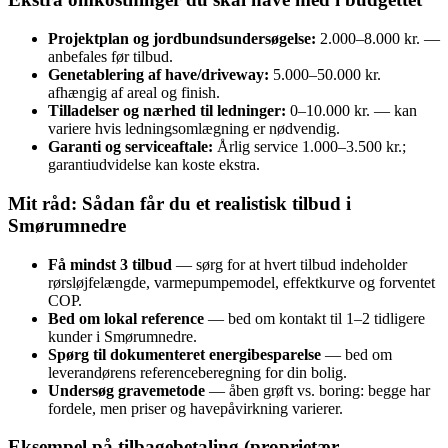
Projektplan og jordbundsundersøgelse:
2.000–8.000 kr. —
anbefales før tilbud.
Genetablering af have/driveway:
5.000–50.000 kr.
afhængig af areal og finish.
Tilladelser og nærhed til ledninger:
0–10.000 kr. — kan
variere hvis ledningsomlægning er nødvendig.
Garanti og serviceaftale:
Årlig service 1.000–3.500 kr.;
garantiudvidelse kan koste ekstra.
Mit råd: Sådan får du et realistisk tilbud i
Smørumnedre
Få mindst 3 tilbud
— sørg for at hvert tilbud indeholder
rørsløjfelængde, varmepumpemodel, effektkurve og forventet
COP.
Bed om lokal reference
— bed om kontakt til 1–2 tidligere
kunder i Smørumnedre.
Spørg til dokumenteret energibesparelse
— bed om
leverandørens referenceberegning for din bolig.
Undersøg gravemetode
— åben grøft vs. boring: begge har
fordele, men priser og havepåvirkning varierer.
Eksempel på tilbagebetaling (proprietær