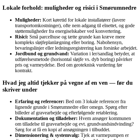
Lokale forhold: muligheder og risici i Smørumnedre
Muligheder:
Kort køretid for lokale installatører (lavere
transportomkostninger), ofte nem adgang til elnettet, og gode
støttemuligheder fra energiselskaber ved konvertering.
Risici:
Små parcelhuse og tætte grunde kan kræve mere
kompleks sløjfeplanlægning eller boring. Nabohensyn,
bevaringslinjer eller ledningsregistrering kan forsinke arbejdet.
Jordbund og grundvand:
Variation i ler/sandlag betyder, at
udførelsesmetode (horisontal sløjfe vs. dyb boring) påvirker
pris og varmeydelse. Bed om geoteknisk vurdering før
kontrakt.
Hvad jeg altid tjekker på vegne af en ven — før du
skriver under
Erfaring og referencer:
Bed om 3 lokale referencer fra
lignende grunde i Smørumnedre eller omegn. Spørg efter
billeder af gravearbejde og efterfølgende retablering.
Dokumentation og tilladelser:
Hvem ansøger kommunen
om tilladelse til gravearbejde og evt. grundvandsindvinding?
Sørg for at få en kopi af ansøgningen i tilbuddet.
Dimensionering & systemvalg:
Tjek at varmepumpen er