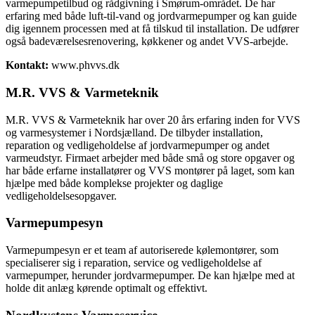
varmepumpetilbud og rådgivning i Smørum-området. De har
erfaring med både luft-til-vand og jordvarmepumper og kan guide
dig igennem processen med at få tilskud til installation. De udfører
også badeværelsesrenovering, køkkener og andet VVS-arbejde.
Kontakt:
www.phvvs.dk
M.R. VVS & Varmeteknik
M.R. VVS & Varmeteknik har over 20 års erfaring inden for VVS
og varmesystemer i Nordsjælland. De tilbyder installation,
reparation og vedligeholdelse af jordvarmepumper og andet
varmeudstyr. Firmaet arbejder med både små og store opgaver og
har både erfarne installatører og VVS montører på laget, som kan
hjælpe med både komplekse projekter og daglige
vedligeholdelsesopgaver.
Varmepumpesyn
Varmepumpesyn er et team af autoriserede kølemontører, som
specialiserer sig i reparation, service og vedligeholdelse af
varmepumper, herunder jordvarmepumper. De kan hjælpe med at
holde dit anlæg kørende optimalt og effektivt.