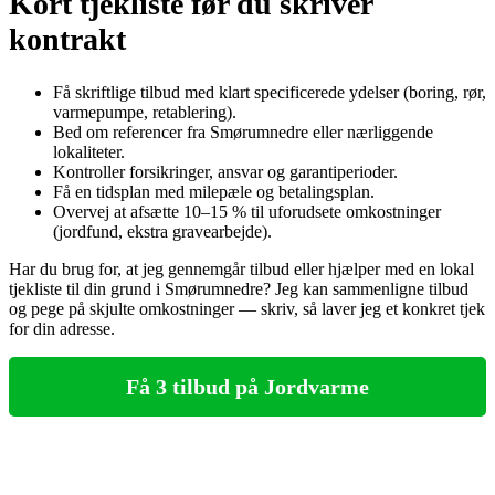
Kort tjekliste før du skriver
kontrakt
Få skriftlige tilbud med klart specificerede ydelser (boring, rør,
varmepumpe, retablering).
Bed om referencer fra Smørumnedre eller nærliggende
lokaliteter.
Kontroller forsikringer, ansvar og garantiperioder.
Få en tidsplan med milepæle og betalingsplan.
Overvej at afsætte 10–15 % til uforudsete omkostninger
(jordfund, ekstra gravearbejde).
Har du brug for, at jeg gennemgår tilbud eller hjælper med en lokal
tjekliste til din grund i Smørumnedre? Jeg kan sammenligne tilbud
og pege på skjulte omkostninger — skriv, så laver jeg et konkret tjek
for din adresse.
Få 3 tilbud på Jordvarme