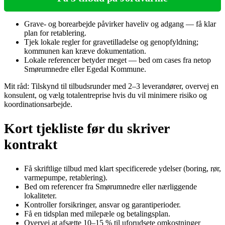
Grave- og borearbejde påvirker haveliv og adgang — få klar
plan for retablering.
Tjek lokale regler for gravetilladelse og genopfyldning;
kommunen kan kræve dokumentation.
Lokale referencer betyder meget — bed om cases fra netop
Smørumnedre eller Egedal Kommune.
Mit råd: Tilskynd til tilbudsrunder med 2–3 leverandører, overvej en
konsulent, og vælg totalentreprise hvis du vil minimere risiko og
koordinationsarbejde.
Kort tjekliste før du skriver
kontrakt
Få skriftlige tilbud med klart specificerede ydelser (boring, rør,
varmepumpe, retablering).
Bed om referencer fra Smørumnedre eller nærliggende
lokaliteter.
Kontroller forsikringer, ansvar og garantiperioder.
Få en tidsplan med milepæle og betalingsplan.
Overvej at afsætte 10–15 % til uforudsete omkostninger