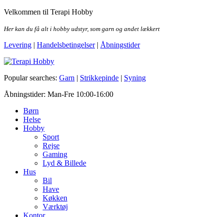
Skip
Velkommen til Terapi Hobby
to
the
Her kan du få alt i hobby udstyr, som garn og andet lækkert
content
Levering
|
Handelsbetingelser
|
Åbningstider
Terapi Hobby
Popular searches:
Garn
|
Strikkepinde
|
Syning
Åbningstider: Man-Fre 10:00-16:00
Børn
Helse
Hobby
Sport
Rejse
Gaming
Lyd & Billede
Hus
Bil
Have
Køkken
Værktøj
Kontor