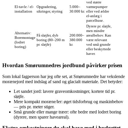
ved større
El‑tavle / el-
Opgradering,
5.000–
varmepumper
installation
sikringer, styring
30.000 kr.
eller ved ældre
el‑anlæg i
parcelhuse.
Dyrere pr. sløjfe,
men mindre
Alternativ:
Få sløjfer, dyb
200.000–
arealbehov. Kan
Boremontage
boring (80–200 m
380.000
være relevant
(lodret
pr. sløjfe)
kr.
ved små grunde
boring)
eller beskyttede
haver.
Hvordan Smørumnedres jordbund påvirker prisen
Som lokal fagperson har jeg ofte set, at Smørumnedre har vekslende
morænejord med indslag af sand og glacialt materiale. Det betyder:
Let sandet jord: lavere graveomkostninger, kortere tid pr.
sløjfe.
Mere kompakt moræne/ler: øget tidsforbrug og maskinbehov
— pris pr. meter stiger.
Små grunde eller mange træer: ofte bedre med lodret boring
(dyrere, men sparer haveareal).
Ekstra omkostninger du skal have med i budgettet