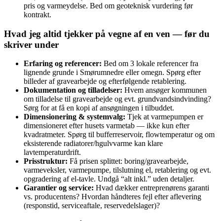
pris og varmeydelse. Bed om geoteknisk vurdering før
kontrakt.
Hvad jeg altid tjekker på vegne af en ven — før du
skriver under
Erfaring og referencer:
Bed om 3 lokale referencer fra
lignende grunde i Smørumnedre eller omegn. Spørg efter
billeder af gravearbejde og efterfølgende retablering.
Dokumentation og tilladelser:
Hvem ansøger kommunen
om tilladelse til gravearbejde og evt. grundvandsindvinding?
Sørg for at få en kopi af ansøgningen i tilbuddet.
Dimensionering & systemvalg:
Tjek at varmepumpen er
dimensioneret efter husets varmetab — ikke kun efter
kvadratmeter. Spørg til bufferreservoir, flowtemperatur og om
eksisterende radiatorer/hgulvvarme kan klare
lavtemperaturdrift.
Prisstruktur:
Få prisen splittet: boring/gravearbejde,
varmeveksler, varmepumpe, tilslutning el, retablering og evt.
opgradering af el-tavle. Undgå “alt inkl.” uden detaljer.
Garantier og service:
Hvad dækker entreprenørens garanti
vs. producentens? Hvordan håndteres fejl efter aflevering
(responstid, serviceaftale, reservedelslager)?