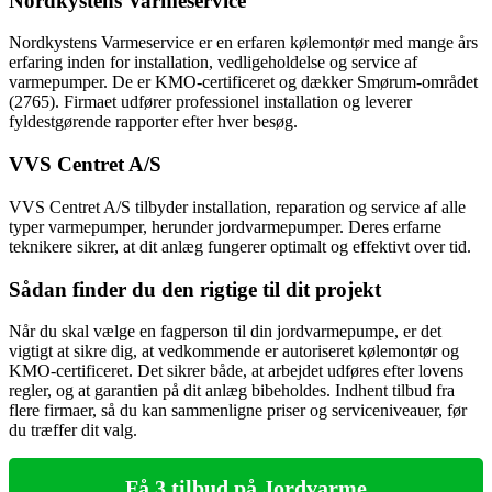
Nordkystens Varmeservice
Nordkystens Varmeservice er en erfaren kølemontør med mange års
erfaring inden for installation, vedligeholdelse og service af
varmepumper. De er KMO-certificeret og dækker Smørum-området
(2765). Firmaet udfører professionel installation og leverer
fyldestgørende rapporter efter hver besøg.
VVS Centret A/S
VVS Centret A/S tilbyder installation, reparation og service af alle
typer varmepumper, herunder jordvarmepumper. Deres erfarne
teknikere sikrer, at dit anlæg fungerer optimalt og effektivt over tid.
Sådan finder du den rigtige til dit projekt
Når du skal vælge en fagperson til din jordvarmepumpe, er det
vigtigt at sikre dig, at vedkommende er autoriseret kølemontør og
KMO-certificeret. Det sikrer både, at arbejdet udføres efter lovens
regler, og at garantien på dit anlæg bibeholdes. Indhent tilbud fra
flere firmaer, så du kan sammenligne priser og serviceniveauer, før
du træffer dit valg.
Få 3 tilbud på Jordvarme