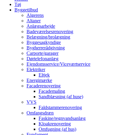
Tøj
Byggetilbud
Algerens
Altaner
Anlægsarbejde
Badeværelsesrenovering
Belægning/brolægning
Byggesagkyndige
Bygherrerådgivning
Carporte/garager
Dørtelefonanlæg
Ejendomsservice/Viceværtservice
Elektriker
Eltjek
Energimærke
Facaderenovering
Facademaling
Sandblæsning (af huse)
VVS
Faldstammerenovering
Omfangsdræn
Faskine/regnvandsanlæg
Kloakrenovering
Omfugning (af hus)
Fundament