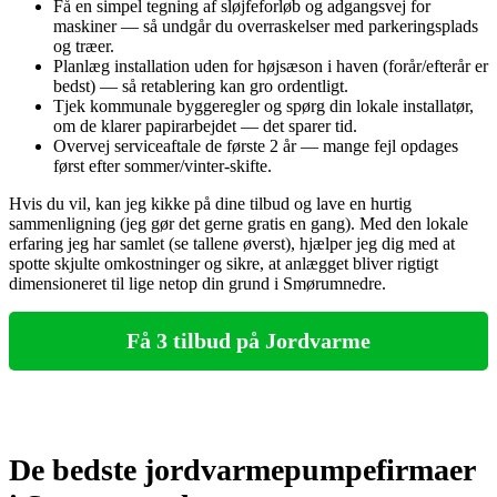
Få en simpel tegning af sløjfeforløb og adgangsvej for
maskiner — så undgår du overraskelser med parkeringsplads
og træer.
Planlæg installation uden for højsæson i haven (forår/efterår er
bedst) — så retablering kan gro ordentligt.
Tjek kommunale byggeregler og spørg din lokale installatør,
om de klarer papirarbejdet — det sparer tid.
Overvej serviceaftale de første 2 år — mange fejl opdages
først efter sommer/vinter-skifte.
Hvis du vil, kan jeg kikke på dine tilbud og lave en hurtig
sammenligning (jeg gør det gerne gratis en gang). Med den lokale
erfaring jeg har samlet (se tallene øverst), hjælper jeg dig med at
spotte skjulte omkostninger og sikre, at anlægget bliver rigtigt
dimensioneret til lige netop din grund i Smørumnedre.
Få 3 tilbud på Jordvarme
De bedste jordvarmepumpefirmaer