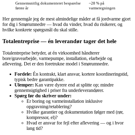
Gennemsnitlig dokumenteret besparelse
~28 % på
første år
varmeregningen
Her gennemgår jeg de mest almindelige måder at få jordvarme gjort
for dig i Smørumnedre — hvad du vinder, hvad du risikerer, og
hvilke konkrete spørgsmål du skal stille.
Totalentreprise — én leverandør tager det hele
Totalentreprise betyder, at én virksomhed håndterer
bore/gravearbejde, varmepumpe, installation, elarbejde og
aflevering. Det er den foretrukne model i Smørumnedre.
Fordele:
Én kontrakt, klart ansvar, kortere koordineringstid,
typisk bedre garantipakke.
Ulemper:
Kan være dyrere end at splitte op; mindre
gennemsigtighed i priser fra underleverandører.
Spørg før du skriver under:
Er boring og varmeinstallation inklusive
opgravning/retablering?
Hvilke garantier og dokumentation følger med (rør,
kompressor, el)?
Hvad er ansvar for fejl efter aflevering — og i hvor
lang tid?