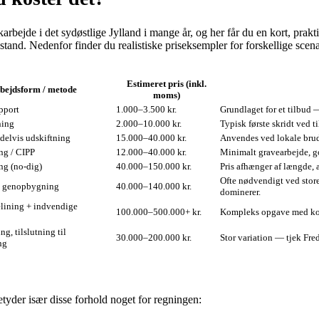
rbejde i det sydøstlige Jylland i mange år, og her får du en kort, prakt
nd. Nedenfor finder du realistiske priseksempler for forskellige scenari
Estimeret pris (inkl.
bejdsform / metode
moms)
pport
1.000–3.500 kr.
Grundlaget for et tilbud —
ning
2.000–10.000 kr.
Typisk første skridt ved 
delvis udskiftning
15.000–40.000 kr.
Anvendes ved lokale brud
ng / CIPP
12.000–40.000 kr.
Minimalt gravearbejde, go
ng (no‑dig)
40.000–150.000 kr.
Pris afhænger af længde, 
Ofte nødvendigt ved stor
+ genopbygning
40.000–140.000 kr.
dominerer.
elining + indvendige
100.000–500.000+ kr.
Kompleks opgave med koor
ng, tilslutning til
30.000–200.000 kr.
Stor variation — tjek Fre
ng
betyder især disse forhold noget for regningen: