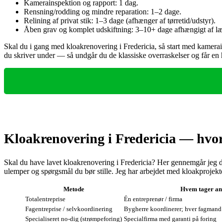
Kamerainspektion og rapport: 1 dag.
Rensning/rodding og mindre reparation: 1–2 dage.
Relining af privat stik: 1–3 dage (afhænger af tørretid/udstyr).
Åben grav og komplet udskiftning: 3–10+ dage afhængigt af l
Skal du i gang med kloakrenovering i Fredericia, så start med kamerains
du skriver under — så undgår du de klassiske overraskelser og får en h
Kloakrenovering i Fredericia — hvor
Skal du have lavet kloakrenovering i Fredericia? Her gennemgår jeg de
ulemper og spørgsmål du bør stille. Jeg har arbejdet med kloakprojekter
Metode
Hvem tager an
Totalentreprise
Én entreprenør / firma
Fagentreprise / selvkoordinering
Bygherre koordinerer; hver fagmand 
Specialiseret no‑dig (strømpeforing)
Specialfirma med garanti på foring