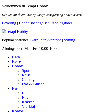
Skip
Velkommen til Terapi Hobby
to
the
Her kan du få alt i hobby udstyr, som garn og andet lækkert
content
Levering
|
Handelsbetingelser
|
Åbningstider
Terapi Hobby
Popular searches:
Garn
|
Strikkepinde
|
Syning
Åbningstider: Man-Fre 10:00-16:00
Børn
Helse
Hobby
Sport
Rejse
Gaming
Lyd & Billede
Hus
Bil
Have
Køkken
Værktøj
Kontor