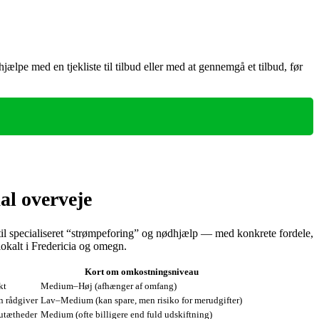
jælpe med en tjekliste til tilbud eller med at gennemgå et tilbud, før
al overveje
 til specialiseret “strømpeforing” og nødhjælp — med konkrete fordele,
 lokalt i Fredericia og omegn.
Kort om omkostningsniveau
kt
Medium–Høj (afhænger af omfang)
en rådgiver
Lav–Medium (kan spare, men risiko for merudgifter)
 utætheder
Medium (ofte billigere end fuld udskiftning)