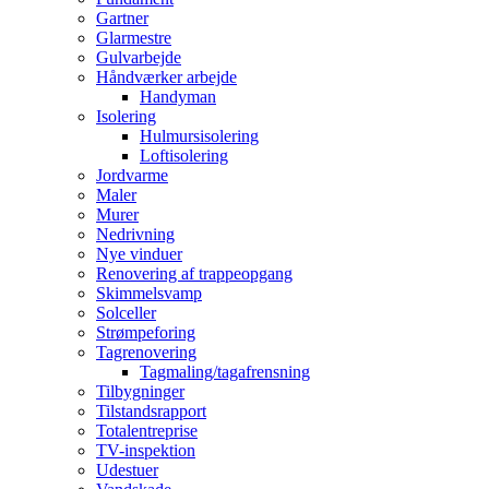
Gartner
Glarmestre
Gulvarbejde
Håndværker arbejde
Handyman
Isolering
Hulmursisolering
Loftisolering
Jordvarme
Maler
Murer
Nedrivning
Nye vinduer
Renovering af trappeopgang
Skimmelsvamp
Solceller
Strømpeforing
Tagrenovering
Tagmaling/tagafrensning
Tilbygninger
Tilstandsrapport
Totalentreprise
TV-inspektion
Udestuer