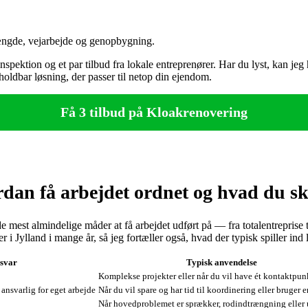
ængde, vejarbejde og genopbygning.
pektion og et par tilbud fra lokale entreprenører. Har du lyst, kan jeg h
oldbar løsning, der passer til netop din ejendom.
Få 3 tilbud på Kloakrenovering
dan få arbejdet ordnet og hvad du sk
 mest almindelige måder at få arbejdet udført på — fra totalentreprise
 i Jylland i mange år, så jeg fortæller også, hvad der typisk spiller ind
svar
Typisk anvendelse
Komplekse projekter eller når du vil have ét kontaktpun
ansvarlig for eget arbejde
Når du vil spare og har tid til koordinering eller bruger 
Når hovedproblemet er sprækker, rodindtrængning eller