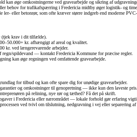
old kan øge omkostningerne ved gravearbejde og sikring af udgravninge
ler behov for trafikafspærring i Fredericia midtby øger logistik- og ti
ler‑ eller betonrør, som ofte kræver større indgreb end moderne PVC‑
jek krav i dit tilfælde).
00–50.000+ kr. afhængigt af areal og kvalitet.
00 kr. ved længerevarende arbejder.
se af regn/spildevand — kontakt Fredericia Kommune for præcise regler.
elægning kan øge regningen ved omfattende gravearbejde.
rundlag for tilbud og kan ofte spare dig for unødige gravearbejder.
arantier og omkostninger til genopretning — ikke kun den laveste pris
ntreprenøren på relining, nye rør og tæthed? Få det på skrift.
aver i Fredericia eller nærområdet — lokale forhold gør erfaring vigti
rocessen ved tvivl om tilslutning, nedgravning i vej eller separering af