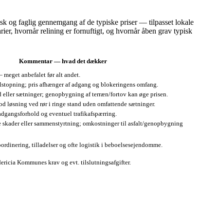
isk og faglig gennemgang af de typiske priser — tilpasset lokale
er, hvornår relining er fornuftigt, og hvornår åben grav typisk
Kommentar — hvad det dækker
 meget anbefalet før alt andet.
tilstopning; pris afhænger af adgang og blokeringens omfang.
 eller sætninger; genopbygning af terræn/fortov kan øge prisen.
d løsning ved rør i ringe stand uden omfattende sætninger.
adgangsforhold og eventuel trafikafspærring.
e skader eller sammenstyrtning; omkostninger til asfalt/genopbygning
dinering, tilladelser og ofte logistik i beboelsesejendomme.
dericia Kommunes krav og evt. tilslutningsafgifter.