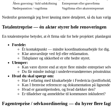
Åben gravning / fuld udskiftning
Entreprenør eller gravefirma
Nødreparation / vagtfirma
Vagtfirma eller akutentreprenør
Nedenfor gennemgår jeg hver løsning mere detaljeret, så du kan vælge d
Totalentreprise — én aktør styrer hele renoveringen
En totalentreprise betyder, at ét firma står for hele projektet: planlæ
Fordele:
Ét kontaktpunkt — mindre koordinationsarbejde for dig.
Klar ansvarslinje ved fejl eller reklamation.
Tidsplaner og sikkerhed er ofte bedre styret.
Ulemper:
Kan være dyrere end at styre flere mindre entrepriser selv
Du får mindre indsigt i underleverandørernes prisstruktur
Hvad du skal spørge om:
Har I erfaring med kloakarbejde i Fredericia (jordforhol
Kan I fremvise referencer og dokumentation på lignende 
Hvad er garantiperioden, og hvad dækker den?
Er tilladelser og anmeldelse til kommunen inkluderet?
Fagentreprise / selvkoordinering — du hyrer flere fag