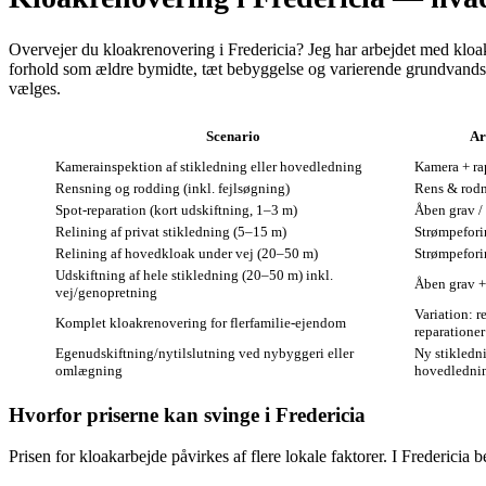
Overvejer du kloakrenovering i Fredericia? Jeg har arbejdet med kloaka
forhold som ældre bymidte, tæt bebyggelse og varierende grundvandssta
vælges.
Scenario
Ar
Kamerainspektion af stikledning eller hovedledning
Kamera + ra
Rensning og rodding (inkl. fejlsøgning)
Rens & rod
Spot‑reparation (kort udskiftning, 1–3 m)
Åben grav / 
Relining af privat stikledning (5–15 m)
Strømpefori
Relining af hovedkloak under vej (20–50 m)
Strømpefori
Udskiftning af hele stikledning (20–50 m) inkl.
Åben grav 
vej/genopretning
Variation: r
Komplet kloakrenovering for flerfamilie‑ejendom
reparationer
Egenudskiftning/nytilslutning ved nybyggeri eller
Ny stikledni
omlægning
hovedledni
Hvorfor priserne kan svinge i Fredericia
Prisen for kloakarbejde påvirkes af flere lokale faktorer. I Fredericia 