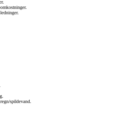
r.
meomkostninger.
ledninger.
.
g.
 regn/spildevand.