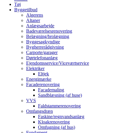
Tøj
Byggetilbud
Algerens
Altaner
Anlægsarbejde
Badeværelsesrenovering
Belægning/brolægning
Byggesagkyndige
Bygherrerådgivning
Carporte/garager
Dørtelefonanlæg
Ejendomsservice/Viceværtservice
Elektriker
Eltjek
Energimærke
Facaderenovering
Facademaling
Sandblæsning (af huse)
VVS
Faldstammerenovering
Omfangsdræn
Faskine/regnvandsanlæg
Kloakrenovering
Omfugning (af hus)
Fundament