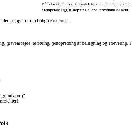
Når kloakken er stærkt skadet, forkert fald eller materiale
Stampende lugt, tilstopning eller oversvømmelse akut
en rigtige for din bolig i Fredericia.
gning, gravearbejde, rørføring, genopretning af belægning og aflevering. 
.
.
d, grundvand)?
projekter?
folk