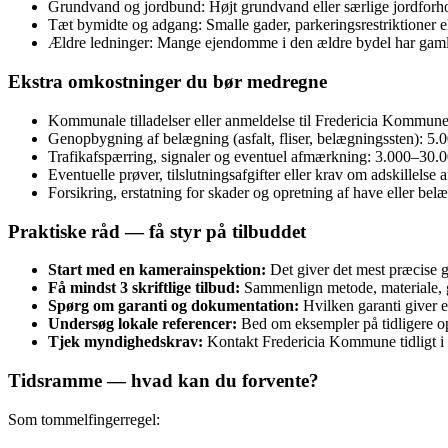
Grundvand og jordbund: Højt grundvand eller særlige jordforh
Tæt bymidte og adgang: Smalle gader, parkeringsrestriktioner el
Ældre ledninger: Mange ejendomme i den ældre bydel har gamle 
Ekstra omkostninger du bør medregne
Kommunale tilladelser eller anmeldelse til Fredericia Kommune (t
Genopbygning af belægning (asfalt, fliser, belægningssten): 5.0
Trafikafspærring, signaler og eventuel afmærkning: 3.000–30.0
Eventuelle prøver, tilslutningsafgifter eller krav om adskillel
Forsikring, erstatning for skader og opretning af have eller b
Praktiske råd — få styr på tilbuddet
Start med en kamerainspektion:
Det giver det mest præcise g
Få mindst 3 skriftlige tilbud:
Sammenlign metode, materiale, g
Spørg om garanti og dokumentation:
Hvilken garanti giver e
Undersøg lokale referencer:
Bed om eksempler på tidligere opg
Tjek myndighedskrav:
Kontakt Fredericia Kommune tidligt i p
Tidsramme — hvad kan du forvente?
Som tommelfingerregel: