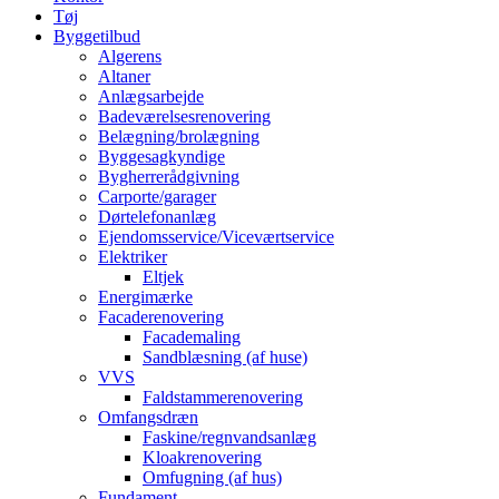
Tøj
Byggetilbud
Algerens
Altaner
Anlægsarbejde
Badeværelsesrenovering
Belægning/brolægning
Byggesagkyndige
Bygherrerådgivning
Carporte/garager
Dørtelefonanlæg
Ejendomsservice/Viceværtservice
Elektriker
Eltjek
Energimærke
Facaderenovering
Facademaling
Sandblæsning (af huse)
VVS
Faldstammerenovering
Omfangsdræn
Faskine/regnvandsanlæg
Kloakrenovering
Omfugning (af hus)
Fundament