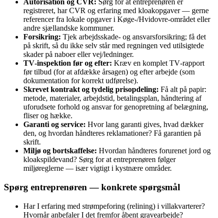
Autorisation og CVR:
Sørg for at entreprenøren er
registreret, har CVR og erfaring med kloakopgaver — gerne
referencer fra lokale opgaver i Køge‑/Hvidovre‑området eller
andre sjællandske kommuner.
Forsikring:
Tjek arbejdsskade‑ og ansvarsforsikring; få det
på skrift, så du ikke selv står med regningen ved utilsigtede
skader på naboer eller vej/ledninger.
TV‑inspektion før og efter:
Kræv en komplet TV‑rapport
før tilbud (for at afdække årsagen) og efter arbejde (som
dokumentation for korrekt udførelse).
Skrevet kontrakt og tydelig prisopdeling:
Få alt på papir:
metode, materialer, arbejdstid, betalingsplan, håndtering af
uforudsete forhold og ansvar for genopretning af belægning,
fliser og hække.
Garanti og service:
Hvor lang garanti gives, hvad dækker
den, og hvordan håndteres reklamationer? Få garantien på
skrift.
Miljø og bortskaffelse:
Hvordan håndteres forurenet jord og
kloakspildevand? Sørg for at entreprenøren følger
miljøreglerne — især vigtigt i kystnære områder.
Spørg entreprenøren — konkrete spørgsmål
Har I erfaring med strømpeforing (relining) i villakvarterer?
Hvornår anbefaler I det fremfor åbent gravearbejde?