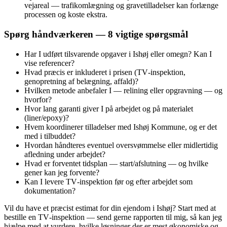
vejareal — trafikomlægning og gravetilladelser kan forlænge
processen og koste ekstra.
Spørg håndværkeren — 8 vigtige spørgsmål
Har I udført tilsvarende opgaver i Ishøj eller omegn? Kan I
vise referencer?
Hvad præcis er inkluderet i prisen (TV‑inspektion,
genopretning af belægning, affald)?
Hvilken metode anbefaler I — relining eller opgravning — og
hvorfor?
Hvor lang garanti giver I på arbejdet og på materialet
(liner/epoxy)?
Hvem koordinerer tilladelser med Ishøj Kommune, og er det
med i tilbuddet?
Hvordan håndteres eventuel oversvømmelse eller midlertidig
afledning under arbejdet?
Hvad er forventet tidsplan — start/afslutning — og hvilke
gener kan jeg forvente?
Kan I levere TV‑inspektion før og efter arbejdet som
dokumentation?
Vil du have et præcist estimat for din ejendom i Ishøj? Start med at
bestille en TV‑inspektion — send gerne rapporten til mig, så kan jeg
hjælpe med at vurdere, hvilke løsninger der er mest økonomiske og