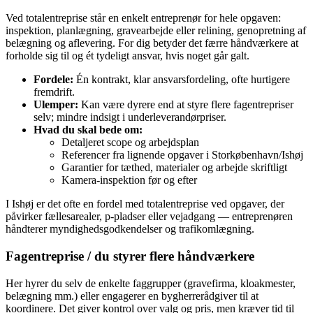
Ved totalentreprise står en enkelt entreprenør for hele opgaven:
inspektion, planlægning, gravearbejde eller relining, genopretning af
belægning og aflevering. For dig betyder det færre håndværkere at
forholde sig til og ét tydeligt ansvar, hvis noget går galt.
Fordele:
Én kontrakt, klar ansvarsfordeling, ofte hurtigere
fremdrift.
Ulemper:
Kan være dyrere end at styre flere fagentrepriser
selv; mindre indsigt i underleverandørpriser.
Hvad du skal bede om:
Detaljeret scope og arbejdsplan
Referencer fra lignende opgaver i Storkøbenhavn/Ishøj
Garantier for tæthed, materialer og arbejde skriftligt
Kamera-inspektion før og efter
I Ishøj er det ofte en fordel med totalentreprise ved opgaver, der
påvirker fællesarealer, p-pladser eller vejadgang — entreprenøren
håndterer myndighedsgodkendelser og trafikomlægning.
Fagentreprise / du styrer flere håndværkere
Her hyrer du selv de enkelte faggrupper (gravefirma, kloakmester,
belægning mm.) eller engagerer en bygherrerådgiver til at
koordinere. Det giver kontrol over valg og pris, men kræver tid til