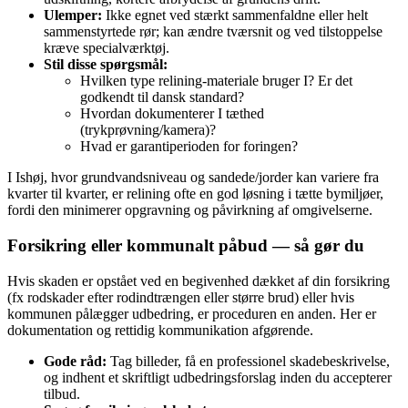
Ulemper:
Ikke egnet ved stærkt sammenfaldne eller helt
sammenstyrtede rør; kan ændre tværsnit og ved tilstoppelse
kræve specialværktøj.
Stil disse spørgsmål:
Hvilken type relining-materiale bruger I? Er det
godkendt til dansk standard?
Hvordan dokumenterer I tæthed
(trykprøvning/kamera)?
Hvad er garantiperioden for foringen?
I Ishøj, hvor grundvandsniveau og sandede/jorder kan variere fra
kvarter til kvarter, er relining ofte en god løsning i tætte bymiljøer,
fordi den minimerer opgravning og påvirkning af omgivelserne.
Forsikring eller kommunalt påbud — så gør du
Hvis skaden er opstået ved en begivenhed dækket af din forsikring
(fx rodskader efter rodindtrængen eller større brud) eller hvis
kommunen pålægger udbedring, er proceduren en anden. Her er
dokumentation og rettidig kommunikation afgørende.
Gode råd:
Tag billeder, få en professionel skadebeskrivelse,
og indhent et skriftligt udbedringsforslag inden du accepterer
tilbud.