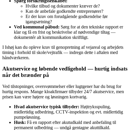
Spørg forsikringsselskabet:
Hvilke tilbud og dokumenter kræver de?
Kan de anbefale godkendte entreprenører?
Er der krav om forudgående godkendelse før
igangsætning?
Ved kommunal påbud:
Sørg for at den tekniske rapport er
klar og få en frist og beskrivelse af nødvendige tiltag —
dokumentér alt kommunikation skriftligt.
I Ishøj kan du opleve krav til genopretning af vejareal og arbejdets
timing i forhold til skole/vejtrafik — indregn dette i aftalen med
håndværkeren.
Akutservice og løbende vedligehold — hurtig indsats
når det brænder på
Ved tilstopninger, oversvømmelser eller lugtgener har du brug for
hurtig respons. Mange kloakfirmaer tilbyder 24/7 akutservice, men
prisen kan være højere og løsningen kortvarig.
Hvad akutservice typisk tilbyder:
Højtryksspuling,
midlertidig udbedring, CCTV-inspektion og evt. midlertidig
pumpeløsning.
Husk:
Få en rapport efter akutudkald med anbefaling til
permanent udbedring — undgå gentagne akuttilkald.