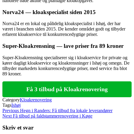
håndtere både akutte og planlagte kloakopgaver.
Norva24 — kloakspecialist siden 2015
Norva24 er en lokal og pålidelig kloakspecialist i Ishøj, der har
været i branchen siden 2015. De kender området godt og tilbyder
erfarent kloakservice til konkurrencedygtige priser.
Super-Kloakrensning — lave priser fra 89 kroner
Super-Kloakrensning specialiserer sig i kloakservice for private og
kører dagligt kloakservice og kloakrensninger i Ishøj og omegn. De
tilbyder markedets konkurrencedygtige priser, med service fra blot
89 kroner.
Få 3 tilbud på Kloakrenovering
Category
Kloakrenovering
Tags
Ishøj
Indlægsnavigation
Previous
Previous
Hegn i Randers: Få tilbud fra lokale leverandører
Post
Next
Next
Få tilbud på faldstammerenovering i Køge
Post
Skriv et svar