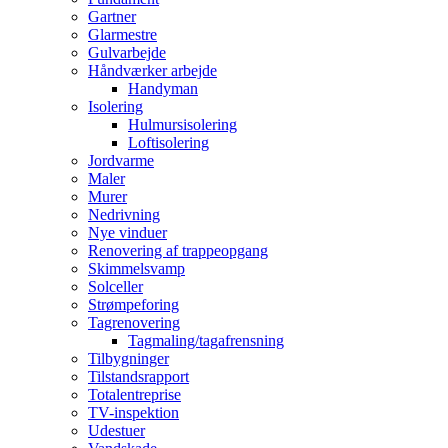
Gartner
Glarmestre
Gulvarbejde
Håndværker arbejde
Handyman
Isolering
Hulmursisolering
Loftisolering
Jordvarme
Maler
Murer
Nedrivning
Nye vinduer
Renovering af trappeopgang
Skimmelsvamp
Solceller
Strømpeforing
Tagrenovering
Tagmaling/tagafrensning
Tilbygninger
Tilstandsrapport
Totalentreprise
TV-inspektion
Udestuer