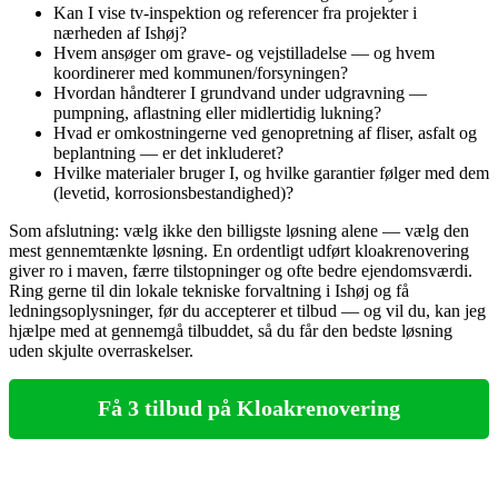
Kan I vise tv‑inspektion og referencer fra projekter i
nærheden af Ishøj?
Hvem ansøger om grave‑ og vejstilladelse — og hvem
koordinerer med kommunen/forsyningen?
Hvordan håndterer I grundvand under udgravning —
pumpning, aflastning eller midlertidig lukning?
Hvad er omkostningerne ved genopretning af fliser, asfalt og
beplantning — er det inkluderet?
Hvilke materialer bruger I, og hvilke garantier følger med dem
(levetid, korrosionsbestandighed)?
Som afslutning: vælg ikke den billigste løsning alene — vælg den
mest gennemtænkte løsning. En ordentligt udført kloakrenovering
giver ro i maven, færre tilstopninger og ofte bedre ejendomsværdi.
Ring gerne til din lokale tekniske forvaltning i Ishøj og få
ledningsoplysninger, før du accepterer et tilbud — og vil du, kan jeg
hjælpe med at gennemgå tilbuddet, så du får den bedste løsning
uden skjulte overraskelser.
Få 3 tilbud på Kloakrenovering