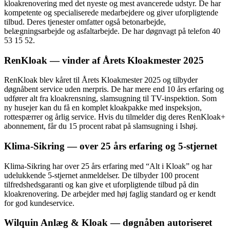
kloakrenovering med det nyeste og mest avancerede udstyr. De har
kompetente og specialiserede medarbejdere og giver uforpligtende
tilbud. Deres tjenester omfatter også betonarbejde,
belægningsarbejde og asfaltarbejde. De har døgnvagt på telefon 40
53 15 52.
RenKloak — vinder af Årets Kloakmester 2025
RenKloak blev kåret til Årets Kloakmester 2025 og tilbyder
døgnåbent service uden merpris. De har mere end 10 års erfaring og
udfører alt fra kloakrensning, slamsugning til TV-inspektion. Som
ny husejer kan du få en komplet kloakpakke med inspeksjon,
rottespærrer og årlig service. Hvis du tilmelder dig deres RenKloak+
abonnement, får du 15 procent rabat på slamsugning i Ishøj.
Klima-Sikring — over 25 års erfaring og 5-stjernet
Klima-Sikring har over 25 års erfaring med “Alt i Kloak” og har
udelukkende 5-stjernet anmeldelser. De tilbyder 100 procent
tilfredshedsgaranti og kan give et uforpligtende tilbud på din
kloakrenovering. De arbejder med høj faglig standard og er kendt
for god kundeservice.
Wilquin Anlæg & Kloak — døgnåben autoriseret