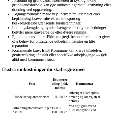
Jordbund og grundvand: Nærheden til kyst og lokale
grundvandsforhold kan øge omkostningerne til afstivning eller
dræning ved opgravning.
Adgangsforhold: Smalle veje, private fællesarealer eller
beplantning kræver ofte ekstra transport og
beskadigelsesbegrænsende foranstaltninger.
Ledningslængde og dybde: Længere eller dybere ledninger
betyder mere gravearbejde eller dyrere relining.
Ejendommens alder: Ældre rør (tegl, beton eller klinker) giver
ofte behov for omfattende udbedring fremfor en lille
reparation.
Kommunale krav: Ishøj Kommune kan kræve tilladelser,
genfremføring af asfalt eller specifikke arbejdsgange — tjek
altid med kommunen først.
Ekstra omkostninger du skal regne med
Estimeret
Post
tillæg (inkl.
Kommentar
moms)
Afhænger af arbejdets
Tilladelser og anmeldelser
0–5.000 kr.
omfang og om vejareal
berøres.
Ved højt grundvand
Afbødningsforanstaltninger
10.000–
eller stor dybde ved
/ spuns
100.000 kr.