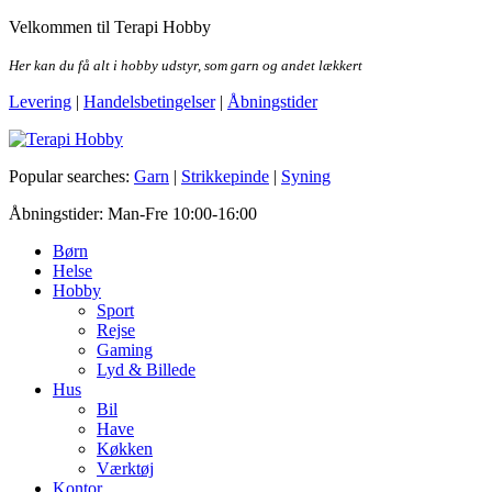
Skip
Velkommen til Terapi Hobby
to
the
Her kan du få alt i hobby udstyr, som garn og andet lækkert
content
Levering
|
Handelsbetingelser
|
Åbningstider
Terapi Hobby
Popular searches:
Garn
|
Strikkepinde
|
Syning
Åbningstider: Man-Fre 10:00-16:00
Børn
Helse
Hobby
Sport
Rejse
Gaming
Lyd & Billede
Hus
Bil
Have
Køkken
Værktøj
Kontor