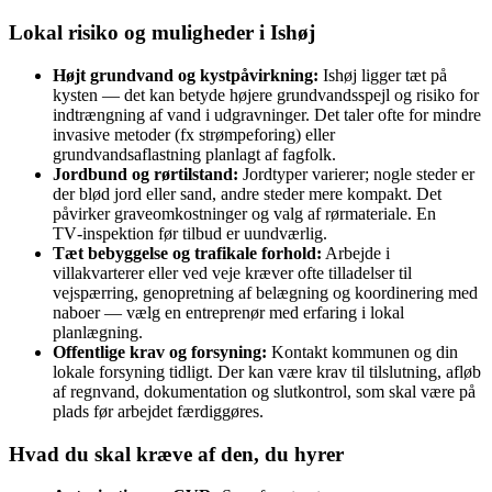
Lokal risiko og muligheder i Ishøj
Højt grundvand og kystpåvirkning:
Ishøj ligger tæt på
kysten — det kan betyde højere grundvandsspejl og risiko for
indtrængning af vand i udgravninger. Det taler ofte for mindre
invasive metoder (fx strømpeforing) eller
grundvandsaflastning planlagt af fagfolk.
Jordbund og rørtilstand:
Jordtyper varierer; nogle steder er
der blød jord eller sand, andre steder mere kompakt. Det
påvirker graveomkostninger og valg af rørmateriale. En
TV‑inspektion før tilbud er uundværlig.
Tæt bebyggelse og trafikale forhold:
Arbejde i
villakvarterer eller ved veje kræver ofte tilladelser til
vejspærring, genopretning af belægning og koordinering med
naboer — vælg en entreprenør med erfaring i lokal
planlægning.
Offentlige krav og forsyning:
Kontakt kommunen og din
lokale forsyning tidligt. Der kan være krav til tilslutning, afløb
af regnvand, dokumentation og slutkontrol, som skal være på
plads før arbejdet færdiggøres.
Hvad du skal kræve af den, du hyrer