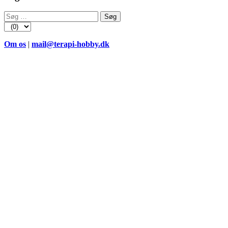
Søg
efter:
Om os
|
mail@terapi-hobby.dk