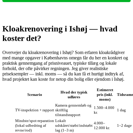
Kloakrenovering i Ishøj — hvad
koster det?
Overvejer du kloakrenovering i Ishøj? Som erfaren kloakrådgiver
med mange opgaver i Københavns omegn får du her en konkret og
praktisk gennemgang af prisniveauet, typiske tillæg og lokale
forhold, der ofte påvirker regningen. Jeg giver realistiske
priseksempler — inkl. moms — så du kan få et hurtigt indtryk af,
hvad projektet kan koste for netop din bolig eller ejendom i Ishøj.
Estimeret
Hvad der typisk
Scenario
pris (inkl.
Tidsram
udføres
moms)
Kamera gennemløb og
1.500–4.000
TV‑inspektion + rapport
skriftlig
1 dag
kr.
tilstandsrapport
Mindste/spot‑reparation
Lokalt
4.000–
(lokal udbedring af
udskåret/støbt/indstøbt
1–2 dage
12.000 kr.
revne/rod)
lag (1–3 m)