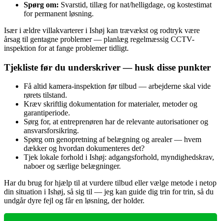
Spørg om:
Svarstid, tillæg for nat/helligdage, og kostestimat
for permanent løsning.
Især i ældre villakvarterer i Ishøj kan trævækst og rodtryk være
årsag til gentagne problemer — planlæg regelmæssig CCTV-
inspektion for at fange problemer tidligt.
Tjekliste før du underskriver — husk disse punkter
Få altid kamera-inspektion før tilbud — arbejderne skal vide
rørets tilstand.
Kræv skriftlig dokumentation for materialer, metoder og
garantiperiode.
Sørg for, at entreprenøren har de relevante autorisationer og
ansvarsforsikring.
Spørg om genopretning af belægning og arealer — hvem
dækker og hvordan dokumenteres det?
Tjek lokale forhold i Ishøj: adgangsforhold, myndighedskrav,
naboer og særlige belægninger.
Har du brug for hjælp til at vurdere tilbud eller vælge metode i netop
din situation i Ishøj, så sig til — jeg kan guide dig trin for trin, så du
undgår dyre fejl og får en løsning, der holder.