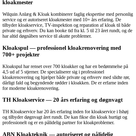
kloakmester
Wilquin Anlæg & Kloak kombinerer faglig ekspertise med personlig
service og er autoriseret kloakmester med 10+ års erfaring. De
tilbyder kloakservice, TV-inspektion og reparation af kloak til både
private og erhverv. Du kan booke tid fra kl. 5 til 23 året rundt, og de
har altid døgnåben service til akutte problemer.
Kloakspul — professionel kloakrenovering med
700+ projekter
Kloakspul har renset over 700 kloakker og har en bedømmelse på
4,5 ud af 5 stjerner. De specialiserer sig i professionel
kloakrenovering og hjælper både private og erhverv med slidte rør,
dårligt fald og begyndende rødder i kloakken. De er erfarne inden
for moderne kloakrenovering.
TH Kloakservice — 20 års erfaring og døgnvagt
TH Kloakservice har 20 års erfaring inden for kloakservice i Ishøj
og tilbyder døgnvagt året rundt. De kan fikse din kloak hurtigt og
professionelt og er en pålidelig partner for kloakproblemer.
ABN Kloakteknik — autoriseret og pålidelig