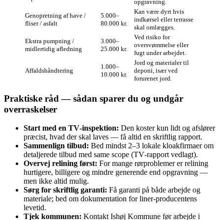
opgravning.
Kan være dyrt hvis
Genopretning af have /
5.000–
indkørsel eller terrasse
fliser / asfalt
80.000 kr.
skal omlægges.
Ved risiko for
Ekstra pumpning /
3.000–
oversvømmelse eller
midlertidig afledning
25.000 kr.
fugt under arbejdet.
Jord og materialer til
1.000–
Affaldshåndtering
deponi, især ved
10.000 kr.
forurenet jord.
Praktiske råd — sådan sparer du og undgår
overraskelser
Start med en TV‑inspektion:
Den koster kun lidt og afslører
præcist, hvad der skal laves — få altid en skriftlig rapport.
Sammenlign tilbud:
Bed mindst 2–3 lokale kloakfirmaer om
detaljerede tilbud med same scope (TV‑rapport vedlagt).
Overvej relining først:
For mange rørproblemer er relining
hurtigere, billigere og mindre generende end opgravning —
men ikke altid mulig.
Sørg for skriftlig garanti:
Få garanti på både arbejde og
materiale; bed om dokumentation for liner-producentens
levetid.
Tjek kommunen:
Kontakt Ishøj Kommune før arbejde i