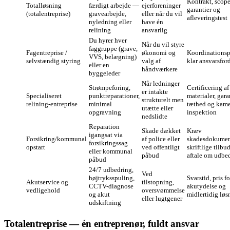
Kontrakt, scope
Totalløsning
færdigt arbejde —
ejerforeninger
garantier og
(totalentreprise)
gravearbejde,
eller når du vil
afleveringstest
nyledning eller
have én
relining
ansvarlig
Du hyrer hver
Når du vil styre
faggruppe (grave,
Fagentreprise /
økonomi og
Koordinationsp
VVS, belægning)
selvstændig styring
valg af
klar ansvarsfor
eller en
håndværkere
byggeleder
Når ledninger
Strømpeforing,
Certificering af
er intakte
Specialiseret
punktreparationer,
materialer, gara
strukturelt men
relining-entreprise
minimal
tæthed og kame
utætte eller
opgravning
inspektion
nedslidte
Reparation
Skade dækket
Kræv
igangsat via
Forsikring/kommunal
af police eller
skadesdokumen
forsikringssag
opstart
ved offentligt
skriftlige tilbu
eller kommunal
påbud
aftale om udbe
påbud
24/7 udbedring,
Ved
højtryksspuling,
Svarstid, pris fo
Akutservice og
tilstopning,
CCTV-diagnose
akutydelse og
vedligehold
oversvømmelse
og akut
midlertidig løs
eller lugtgener
udskiftning
Totalentreprise — én entreprenør, fuldt ansvar