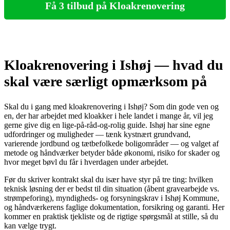
Få 3 tilbud på Kloakrenovering
Kloakrenovering i Ishøj — hvad du
skal være særligt opmærksom på
Skal du i gang med kloakrenovering i Ishøj? Som din gode ven og
en, der har arbejdet med kloakker i hele landet i mange år, vil jeg
gerne give dig en lige‑på‑råd‑og‑rolig guide. Ishøj har sine egne
udfordringer og muligheder — tænk kystnært grundvand,
varierende jordbund og tætbefolkede boligområder — og valget af
metode og håndværker betyder både økonomi, risiko for skader og
hvor meget bøvl du får i hverdagen under arbejdet.
Før du skriver kontrakt skal du især have styr på tre ting: hvilken
teknisk løsning der er bedst til din situation (åbent gravearbejde vs.
strømpeforing), myndigheds‑ og forsyningskrav i Ishøj Kommune,
og håndværkerens faglige dokumentation, forsikring og garanti. Her
kommer en praktisk tjekliste og de rigtige spørgsmål at stille, så du
kan vælge trygt.