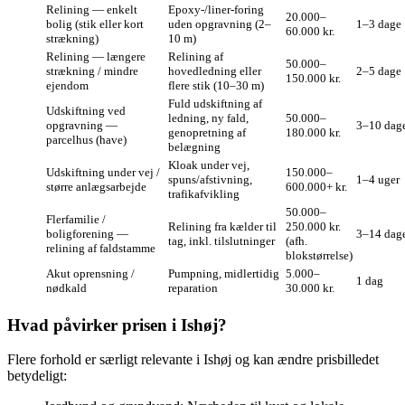
Relining — enkelt
Epoxy-/liner‑foring
20.000–
bolig (stik eller kort
uden opgravning (2–
1–3 dage
60.000 kr.
strækning)
10 m)
Relining — længere
Relining af
50.000–
strækning / mindre
hovedledning eller
2–5 dage
150.000 kr.
ejendom
flere stik (10–30 m)
Fuld udskiftning af
Udskiftning ved
ledning, ny fald,
50.000–
opgravning —
3–10 dag
genopretning af
180.000 kr.
parcelhus (have)
belægning
Kloak under vej,
Udskiftning under vej /
150.000–
spuns/afstivning,
1–4 uger
større anlægsarbejde
600.000+ kr.
trafikafvikling
50.000–
Flerfamilie /
Relining fra kælder til
250.000 kr.
boligforening —
3–14 dag
tag, inkl. tilslutninger
(afh.
relining af faldstamme
blokstørrelse)
Akut oprensning /
Pumpning, midlertidig
5.000–
1 dag
nødkald
reparation
30.000 kr.
Hvad påvirker prisen i Ishøj?
Flere forhold er særligt relevante i Ishøj og kan ændre prisbilledet
betydeligt: