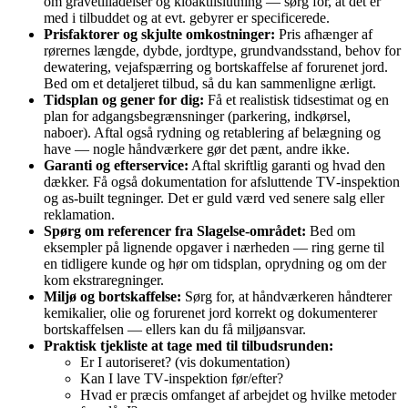
om grave­tilladelser og kloaktilslutning — sørg for, at det er
med i tilbuddet og at evt. gebyrer er specificerede.
Prisfaktorer og skjulte omkostninger:
Pris afhænger af
rørernes længde, dybde, jordtype, grundvandsstand, behov for
dewatering, vejafspærring og bortskaffelse af forurenet jord.
Bed om et detaljeret tilbud, så du kan sammenligne ærligt.
Tidsplan og gener for dig:
Få et realistisk tidsestimat og en
plan for adgangsbegrænsninger (parkering, indkørsel,
naboer). Aftal også rydning og retablering af belægning og
have — nogle håndværkere gør det pænt, andre ikke.
Garanti og efterservice:
Aftal skriftlig garanti og hvad den
dækker. Få også dokumentation for afsluttende TV‑inspektion
og as‑built tegninger. Det er guld værd ved senere salg eller
reklamation.
Spørg om referencer fra Slagelse‑området:
Bed om
eksempler på lignende opgaver i nærheden — ring gerne til
en tidligere kunde og hør om tidsplan, oprydning og om der
kom ekstraregninger.
Miljø og bortskaffelse:
Sørg for, at håndværkeren håndterer
kemikalier, olie og forurenet jord korrekt og dokumenterer
bortskaffelsen — ellers kan du få miljøansvar.
Praktisk tjekliste at tage med til tilbudsrunden:
Er I autoriseret? (vis dokumentation)
Kan I lave TV‑inspektion før/efter?
Hvad er præcis omfanget af arbejdet og hvilke metoder