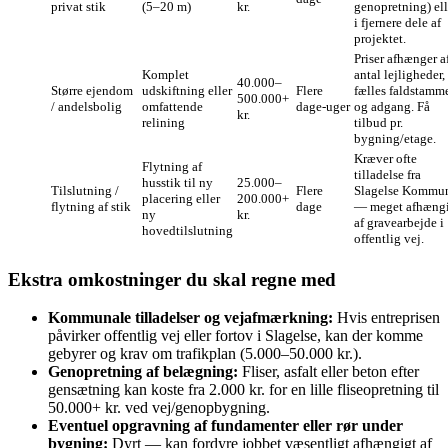
privat stik
(5–20 m)
kr.
genopretning) ell
i fjernere dele af
projektet.
Priser afhænger a
Komplet
antal lejligheder,
40.000–
Større ejendom
udskiftning eller
Flere
fælles faldstamm
500.000+
/ andelsbolig
omfattende
dage‑uger
og adgang. Få
kr.
relining
tilbud pr.
bygning/etage.
Kræver ofte
Flytning af
tilladelse fra
husstik til ny
25.000–
Tilslutning /
Flere
Slagelse Kommu
placering eller
200.000+
flytning af stik
dage
— meget afhæng
ny
kr.
af gravearbejde i
hovedtilslutning
offentlig vej.
Ekstra omkostninger du skal regne med
Kommunale tilladelser og vejafmærkning:
Hvis entreprisen
påvirker offentlig vej eller fortov i Slagelse, kan der komme
gebyrer og krav om trafikplan (5.000–50.000 kr.).
Genopretning af belægning:
Fliser, asfalt eller beton efter
gensætning kan koste fra 2.000 kr. for en lille fliseopretning til
50.000+ kr. ved vej/genopbygning.
Eventuel opgravning af fundamenter eller rør under
bygning:
Dyrt — kan fordyre jobbet væsentligt afhængigt af