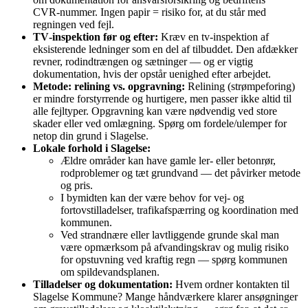
CVR‑nummer. Ingen papir = risiko for, at du står med
regningen ved fejl.
TV‑inspektion før og efter:
Kræv en tv‑inspektion af
eksisterende ledninger som en del af tilbuddet. Den afdækker
revner, rodindtrængen og sætninger — og er vigtig
dokumentation, hvis der opstår uenighed efter arbejdet.
Metode: relining vs. opgravning:
Relining (strømpeforing)
er mindre forstyrrende og hurtigere, men passer ikke altid til
alle fejltyper. Opgravning kan være nødvendig ved store
skader eller ved omlægning. Spørg om fordele/ulemper for
netop din grund i Slagelse.
Lokale forhold i Slagelse:
Ældre områder kan have gamle ler- eller betonrør,
rodproblemer og tæt grundvand — det påvirker metode
og pris.
I bymidten kan der være behov for vej- og
fortovstilladelser, trafikafspærring og koordination med
kommunen.
Ved strandnære eller lavtliggende grunde skal man
være opmærksom på afvandingskrav og mulig risiko
for opstuvning ved kraftig regn — spørg kommunen
om spildevandsplanen.
Tilladelser og dokumentation:
Hvem ordner kontakten til
Slagelse Kommune? Mange håndværkere klarer ansøgninger