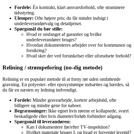
Fordele:
Én kontrakt, klart ansvarsforhold, ofte strammere
tidsstyring.
Ulemper:
Ofte højere pris; du får mindre indsigt i
underleverandørvalg og detailpriser.
Spørgsmål du bør stille:
Hvad er omfanget af garantier og hvilke
underleverandører bruges?
Hvordan dokumenteres arbejdet over for kommunen og
forsikring?
Hvad sker der ved forsinkelser eller uforudsete forhold?
Relining / strømpeforing (no‑dig metode)
Relining er en populær metode til at forny rør uden omfattende
gravning. En polyester- eller epoxystrømpe indsættes og hærdes, så
du får en næsten ny ledning indvendigt.
Fordele:
Mindre gravearbejde, kortere arbejdstid, ofte
billigere og mindre gene for naboer.
Begrænsninger:
Ikke egnet hvis rørene er kollapsede, svært
beskadigede eller hvis diameter/forløb forhindrer adgang.
Spørgsmål til leverandøren:
Kan I dokumentere før/efter TV‑inspektion?
Hvilket materiale bruger I, og hvad er forventet levetid?