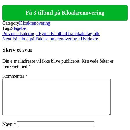
Få 3 tilbud på Kloakrenovering
Category
Kloakrenovering
Tags
Slagelse
Indlægsnavigation
Previous
Previous
Isolering i Fyn – Få tilbud fra lokale fagfolk
Post
Next
Next
Få tilbud på Faldstammerenovering i Hvidovre
Post
Skriv et svar
Din e-mailadresse vil ikke blive publiceret.
Krævede felter er
markeret med
*
Kommentar
*
Navn
*