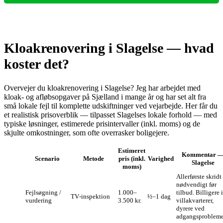
Kloakrenovering i Slagelse — hvad
koster det?
Overvejer du kloakrenovering i Slagelse? Jeg har arbejdet med
kloak- og afløbsopgaver på Sjælland i mange år og har set alt fra
små lokale fejl til komplette udskiftninger ved vejarbejde. Her får du
et realistisk prisoverblik — tilpasset Slagelses lokale forhold — med
typiske løsninger, estimerede prisintervaller (inkl. moms) og de
skjulte omkostninger, som ofte overrasker boligejere.
Estimeret
Kommentar 
Scenario
Metode
pris (inkl.
Varighed
Slagelse
moms)
Allerførste skrid
nødvendigt før
Fejlsøgning /
1.000–
tilbud. Billigere i
TV‑inspektion
½–1 dag
vurdering
3.500 kr.
villakvarterer,
dyrere ved
adgangsprobleme