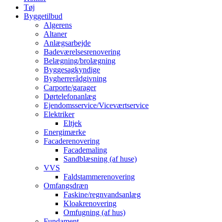
Tøj
Byggetilbud
Algerens
Altaner
Anlægsarbejde
Badeværelsesrenovering
Belægning/brolægning
Byggesagkyndige
Bygherrerådgivning
Carporte/garager
Dørtelefonanlæg
Ejendomsservice/Viceværtservice
Elektriker
Eltjek
Energimærke
Facaderenovering
Facademaling
Sandblæsning (af huse)
VVS
Faldstammerenovering
Omfangsdræn
Faskine/regnvandsanlæg
Kloakrenovering
Omfugning (af hus)
Fundament