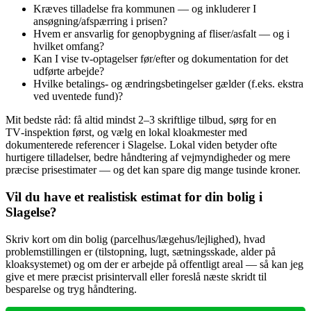
Kræves tilladelse fra kommunen — og inkluderer I
ansøgning/afspærring i prisen?
Hvem er ansvarlig for genopbygning af fliser/asfalt — og i
hvilket omfang?
Kan I vise tv‑optagelser før/efter og dokumentation for det
udførte arbejde?
Hvilke betalings- og ændringsbetingelser gælder (f.eks. ekstra
ved uventede fund)?
Mit bedste råd: få altid mindst 2–3 skriftlige tilbud, sørg for en
TV‑inspektion først, og vælg en lokal kloakmester med
dokumenterede referencer i Slagelse. Lokal viden betyder ofte
hurtigere tilladelser, bedre håndtering af vejmyndigheder og mere
præcise prisestimater — og det kan spare dig mange tusinde kroner.
Vil du have et realistisk estimat for din bolig i
Slagelse?
Skriv kort om din bolig (parcelhus/lægehus/lejlighed), hvad
problemstillingen er (tilstopning, lugt, sætningsskade, alder på
kloaksystemet) og om der er arbejde på offentligt areal — så kan jeg
give et mere præcist prisintervall eller foreslå næste skridt til
besparelse og tryg håndtering.