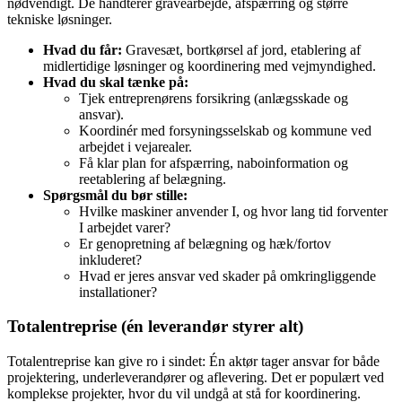
nødvendigt. De håndterer gravearbejde, afspærring og større
tekniske løsninger.
Hvad du får:
Gravesæt, bortkørsel af jord, etablering af
midlertidige løsninger og koordinering med vejmyndighed.
Hvad du skal tænke på:
Tjek entreprenørens forsikring (anlægsskade og
ansvar).
Koordinér med forsyningsselskab og kommune ved
arbejdet i vejarealer.
Få klar plan for afspærring, naboinformation og
reetablering af belægning.
Spørgsmål du bør stille:
Hvilke maskiner anvender I, og hvor lang tid forventer
I arbejdet varer?
Er genopretning af belægning og hæk/fortov
inkluderet?
Hvad er jeres ansvar ved skader på omkringliggende
installationer?
Totalentreprise (én leverandør styrer alt)
Totalentreprise kan give ro i sindet: Én aktør tager ansvar for både
projektering, underleverandører og aflevering. Det er populært ved
komplekse projekter, hvor du vil undgå at stå for koordinering.