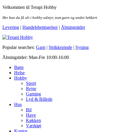
Skip
Velkommen til Terapi Hobby
to
the
Her kan du få alt i hobby udstyr, som garn og andet lækkert
content
Levering
|
Handelsbetingelser
|
Åbningstider
Terapi Hobby
Popular searches:
Garn
|
Strikkepinde
|
Syning
Åbningstider: Man-Fre 10:00-16:00
Børn
Helse
Hobby
Sport
Rejse
Gaming
Lyd & Billede
Hus
Bil
Have
Køkken
Værktøj
Kontor