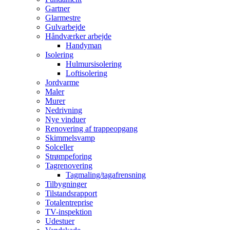
Gartner
Glarmestre
Gulvarbejde
Håndværker arbejde
Handyman
Isolering
Hulmursisolering
Loftisolering
Jordvarme
Maler
Murer
Nedrivning
Nye vinduer
Renovering af trappeopgang
Skimmelsvamp
Solceller
Strømpeforing
Tagrenovering
Tagmaling/tagafrensning
Tilbygninger
Tilstandsrapport
Totalentreprise
TV-inspektion
Udestuer