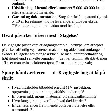
omfang.
Udskiftning af brønd eller kummer:
5.000–40.000 kr. alt
efter størrelse og materiale.
Garanti og dokumentation:
Sørg for skriftlig garanti (typisk
5–10 år for relining); nogle leverandører tilbyder ekstra
TV‑rapport og dokumentation mod betaling.
Hvad påvirker prisen mest i Slagelse?
De vigtigste prisdrivere er adgangsforhold, jordtype, om arbejdet
påvirker offentlig vej, rørenes materiale og alder samt omfanget af
skader. I Slagelse ses mange ældre huse med ler/terracotta-rør og
højt grundvand i enkelte områder — det gør relining attraktivt, men
aflæser man tv-inspektionen først, får man det rigtige valg.
Spørg håndværkeren — de 8 vigtigste ting at få på
skrift
Hvad indeholder tilbuddet præcist (TV‑inspektion,
opgravning, genopretning, affaldshåndtering)?
Er prisen inkl. moms, materialer og affaldsafhentning?
Hvor lang garanti giver I, og hvad dækker den?
Er der referencer fra lignende opgaver i Slagelse eller
nærområdet?