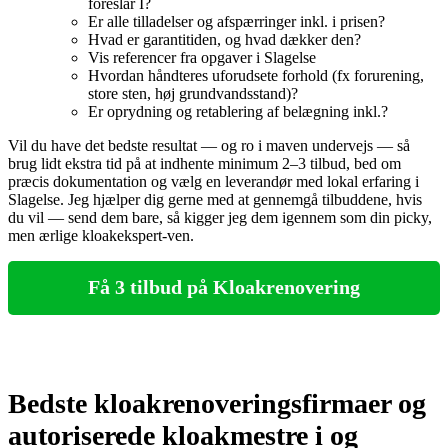
foreslår I?
Er alle tilladelser og afspærringer inkl. i prisen?
Hvad er garantitiden, og hvad dækker den?
Vis referencer fra opgaver i Slagelse
Hvordan håndteres uforudsete forhold (fx forurening,
store sten, høj grundvandsstand)?
Er oprydning og retablering af belægning inkl.?
Vil du have det bedste resultat — og ro i maven undervejs — så
brug lidt ekstra tid på at indhente minimum 2–3 tilbud, bed om
præcis dokumentation og vælg en leverandør med lokal erfaring i
Slagelse. Jeg hjælper dig gerne med at gennemgå tilbuddene, hvis
du vil — send dem bare, så kigger jeg dem igennem som din picky,
men ærlige kloakekspert‑ven.
Få 3 tilbud på Kloakrenovering
Bedste kloakrenoveringsfirmaer og
autoriserede kloakmestre i og