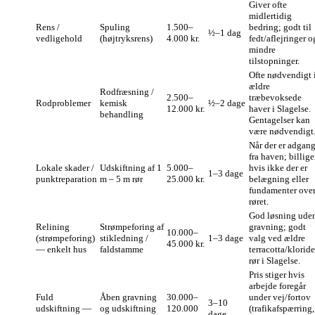
Giver ofte
midlertidig
Rens /
Spuling
1.500–
bedring; godt til
½–1 dag
vedligehold
(højtryksrens)
4.000 kr.
fedt/aflejringer o
mindre
tilstopninger.
Ofte nødvendigt 
ældre
Rodfræsning /
2.500–
træbevoksede
Rodproblemer
kemisk
½–2 dage
12.000 kr.
haver i Slagelse.
behandling
Gentagelser kan
være nødvendigt
Når der er adgan
fra haven; billige
Lokale skader /
Udskiftning af 1
5.000–
hvis ikke der er
1–3 dage
punktreparation
m – 5 m rør
25.000 kr.
belægning eller
fundamenter ove
røret.
God løsning ude
Relining
Strømpeforing af
gravning; godt
10.000–
(strømpeforing)
stikledning /
1–3 dage
valg ved ældre
45.000 kr.
— enkelt hus
faldstamme
terracotta/klorid
rør i Slagelse.
Pris stiger hvis
arbejde foregår
Fuld
Åben gravning
30.000–
under vej/fortov
3–10
udskiftning —
og udskiftning
120.000
(trafikafspærring,
dage