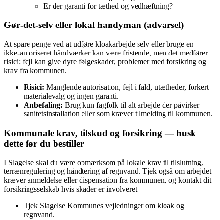
Er der garanti for tæthed og vedhæftning?
Gør‑det‑selv eller lokal handyman (advarsel)
At spare penge ved at udføre kloakarbejde selv eller bruge en
ikke‑autoriseret håndværker kan være fristende, men det medfører
risici: fejl kan give dyre følgeskader, problemer med forsikring og
krav fra kommunen.
Risici:
Manglende autorisation, fejl i fald, utætheder, forkert
materialevalg og ingen garanti.
Anbefaling:
Brug kun fagfolk til alt arbejde der påvirker
sanitetsinstallation eller som kræver tilmelding til kommunen.
Kommunale krav, tilskud og forsikring — husk
dette før du bestiller
I Slagelse skal du være opmærksom på lokale krav til tilslutning,
terrænregulering og håndtering af regnvand. Tjek også om arbejdet
kræver anmeldelse eller dispensation fra kommunen, og kontakt dit
forsikringsselskab hvis skader er involveret.
Tjek Slagelse Kommunes vejledninger om kloak og
regnvand.