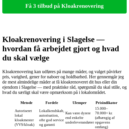
Få 3 tilbud på Kloakrenovering
Kloakrenovering i Slagelse —
hvordan få arbejdet gjort og hvad
du skal vælge
Kloakrenovering kan udføres på mange måder, og valget påvirker
pris, varighed, gener for naboer og holdbarhed. Her gennemgår jeg
de mest almindelige måder at få kloakrenoveret dit hus eller din
ejendom i Slagelse — med praktiske råd, spørgsmål du skal stille, og
hvad du særligt skal være opmærksom på i lokalområdet.
Metode
Fordele
Ulemper
Prisindikator
15.000–
Autoriseret
Lokalkendskab,
Kan være dyrere
70.000+ kr.
lokal
autorisation,
end enkelte
(afhængig af
kloakmester
ofte god service
underleverandører
opgavens
(VVS/kloak)
og garanti
omfang)