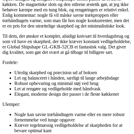
køkken. De magnetiske slots og den stilrene æstetik gør, at jeg ikke
behøver kæmpe med en tung blok, og rengøringen er relativt enkel.
Enlig kommentar: nogle få vil måske savne trækproppen eller
træhåndtagets varme, som man får hos nogle konkurrenter, men det
er en pris for den utrættelige skarphed og det minimalistiske look.
Til dem, der ønsker et komplet, alsidigt knivsæt til hverdagsbrug og
som vil have en skarphed, der ikke kræver konstant vedligeholdelse,
er Global Shipshape GL-GKB-52CB et fantastisk valg. Det giver
dig kvalitet, som gør det svært at gå tilbage til billigere sæt.
Fordele:
Utrolig skarphed og præcision ud af boksen
Let og balanceret i hånden, særligt til lange arbejdsdage
Robust opbevaring og minimal støj ved brug
Let at rengøre og vedligeholde med håndvask
Elegant, moderne design der passer i de fleste køkkener
Ulemper:
Nogle kan savne træhåndtagets varme eller en mere robust
fornemmelse ved tunge opgaver
Kræver regelmæssig vedligeholdelse af skarpheden for at
bevare optimal kant