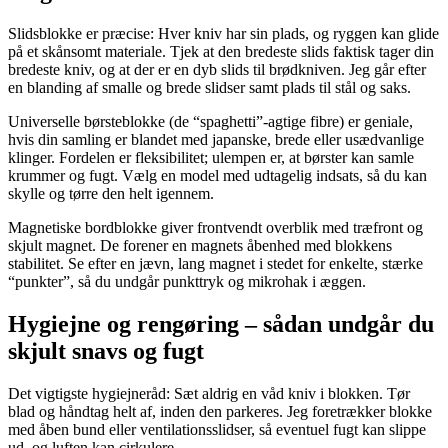
Slidsblokke er præcise: Hver kniv har sin plads, og ryggen kan glide
på et skånsomt materiale. Tjek at den bredeste slids faktisk tager din
bredeste kniv, og at der er en dyb slids til brødkniven. Jeg går efter
en blanding af smalle og brede slidser samt plads til stål og saks.
Universelle børsteblokke (de “spaghetti”-agtige fibre) er geniale,
hvis din samling er blandet med japanske, brede eller usædvanlige
klinger. Fordelen er fleksibilitet; ulempen er, at børster kan samle
krummer og fugt. Vælg en model med udtagelig indsats, så du kan
skylle og tørre den helt igennem.
Magnetiske bordblokke giver frontvendt overblik med træfront og
skjult magnet. De forener en magnets åbenhed med blokkens
stabilitet. Se efter en jævn, lang magnet i stedet for enkelte, stærke
“punkter”, så du undgår punkttryk og mikrohak i æggen.
Hygiejne og rengøring – sådan undgår du
skjult snavs og fugt
Det vigtigste hygiejneråd: Sæt aldrig en våd kniv i blokken. Tør
blad og håndtag helt af, inden den parkeres. Jeg foretrækker blokke
med åben bund eller ventilationsslidser, så eventuel fugt kan slippe
ud, og luften kan cirkulere.