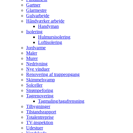
Gartner
Glarmestre
Gulvarbejde
Håndværker arbejde
Handyman
Isolering
Hulmursisolering
Loftisolering
Jordvarme
Maler
Murer
Nedrivning
Nye vinduer
Renovering af trappeopgang
Skimmelsvamp
Solceller
Strømpeforing
Tagrenovering
Tagmaling/tagafrensning
Tilbygninger
Tilstandsrapport
Totalentreprise
TV-inspektion
Udestuer