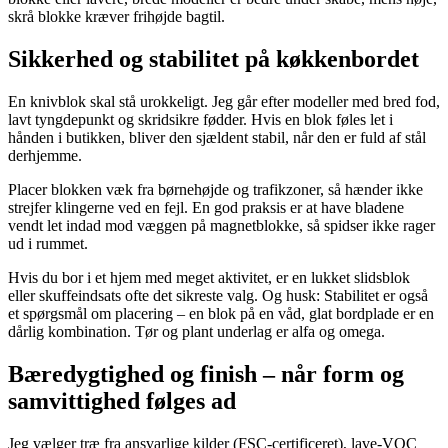
skrå blokke kræver frihøjde bagtil.
Sikkerhed og stabilitet på køkkenbordet
En knivblok skal stå urokkeligt. Jeg går efter modeller med bred fod,
lavt tyngdepunkt og skridsikre fødder. Hvis en blok føles let i
hånden i butikken, bliver den sjældent stabil, når den er fuld af stål
derhjemme.
Placer blokken væk fra børnehøjde og trafikzoner, så hænder ikke
strejfer klingerne ved en fejl. En god praksis er at have bladene
vendt let indad mod væggen på magnetblokke, så spidser ikke rager
ud i rummet.
Hvis du bor i et hjem med meget aktivitet, er en lukket slidsblok
eller skuffeindsats ofte det sikreste valg. Og husk: Stabilitet er også
et spørgsmål om placering – en blok på en våd, glat bordplade er en
dårlig kombination. Tør og plant underlag er alfa og omega.
Bæredygtighed og finish – når form og
samvittighed følges ad
Jeg vælger træ fra ansvarlige kilder (FSC-certificeret), lave-VOC