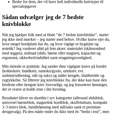
Bedre for dem, der vil have helt individuelle knivtyper til
specialopgaver
Sådan udvælger jeg de 7 bedste
knivblokke
Når jeg hjælper folk med at finde “de 7 bedste knivblokke”, starter
jeg ikke med mærker – jeg starter med behov. Hvilke knive ejer du,
hvor meget bordplads har du, og hvor vigtige er hygiejne og
æstetik? Jeg vurderer altid på fem akser: materialer (skånsomhed
mod æggen), indmad (slids, børste eller magnet), kapacitet og
ergonomi, sikkerhed/stabilitet samt rengøringsvenlighed.
Min metode er praktisk: Jeg samler dine vigtigste knive på bordet
(kokkekniv, brødkniv, santoku/gyuto, urtekniv, evt.
sashimi/udbening, stål og saks) og måler længde, bladbredde og
rygtykkelse. Så filtrerer jeg knivblokke fra, der ikke kan huse den
bredeste eller længste kniv forsvarligt, og jeg frasorterer løsninger,
der er svære at holde rene i din hverdag.
Resultatet bliver en shortlist i syv kategorier (allround slidsblok,
universel børsteblok, magnetisk bordblok, skuffeindsats, kompakt
3–5-knivs blok, familieløsning med stål/saks samt et premium
designvalg). På den måde ender du ikke med én “bedst i test”, men