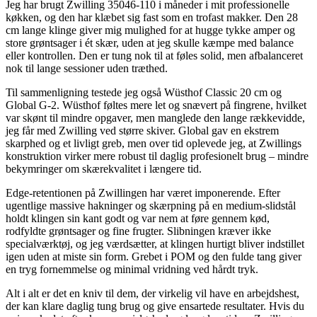
Jeg har brugt Zwilling 35046-110 i måneder i mit professionelle
køkken, og den har klæbet sig fast som en trofast makker. Den 28
cm lange klinge giver mig mulighed for at hugge tykke amper og
store grøntsager i ét skær, uden at jeg skulle kæmpe med balance
eller kontrollen. Den er tung nok til at føles solid, men afbalanceret
nok til lange sessioner uden træthed.
Til sammenligning testede jeg også Wüsthof Classic 20 cm og
Global G-2. Wüsthof føltes mere let og snævert på fingrene, hvilket
var skønt til mindre opgaver, men manglede den lange rækkevidde,
jeg får med Zwilling ved større skiver. Global gav en ekstrem
skarphed og et livligt greb, men over tid oplevede jeg, at Zwillings
konstruktion virker mere robust til daglig profesionelt brug – mindre
bekymringer om skærekvalitet i længere tid.
Edge-retentionen på Zwillingen har været imponerende. Efter
ugentlige massive hakninger og skærpning på en medium-slidstål
holdt klingen sin kant godt og var nem at føre gennem kød,
rodfyldte grøntsager og fine frugter. Slibningen kræver ikke
specialværktøj, og jeg værdsætter, at klingen hurtigt bliver indstillet
igen uden at miste sin form. Grebet i POM og den fulde tang giver
en tryg fornemmelse og minimal vridning ved hårdt tryk.
Alt i alt er det en kniv til dem, der virkelig vil have en arbejdshest,
der kan klare daglig tung brug og give ensartede resultater. Hvis du