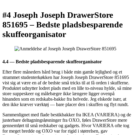
#4 Joseph Joseph DrawerStore
851695 –
Bedste pladsbesparende
skuffeorganisator
4.4 — Bedste pladsbesparende skuffeorganisator
Efter flere måneders hård brug i både min gamle lejlighed og et
strammet studenterkøkken har Joseph Joseph DrawerStore 851695
vist sig at være en af de bedste små tricks til at få orden i skufferne.
Produktet udnytter lodret plads med en lille to-niveau hylde, så mine
store suppeskeer og målebægre ikke længere ligger ovenpå
hinanden som en redskabs-bakke fra helvede. Jeg elskede især, at
den ikke kræver værktøj — bare placer den i skuffen og flyt rundt.
Sammenlignet med flade bestikbakker fra IKEA (VARIERA) og de
justerbare deltagningsløsninger fra OXO, føles DrawerStore mere
gennemført til små redskaber og gadgets. Hvor VARIERA ofte tog
for meget bredde og OXO var for rigid i størrelsen, gav