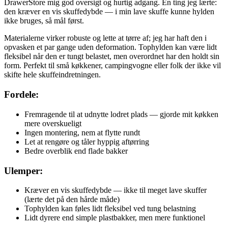
DrawerStore mig god oversigt og hurtig adgang. En ting jeg lærte:
den kræver en vis skuffedybde — i min lave skuffe kunne hylden
ikke bruges, så mål først.
Materialerne virker robuste og lette at tørre af; jeg har haft den i
opvasken et par gange uden deformation. Tophylden kan være lidt
fleksibel når den er tungt belastet, men overordnet har den holdt sin
form. Perfekt til små køkkener, campingvogne eller folk der ikke vil
skifte hele skuffeindretningen.
Fordele:
Fremragende til at udnytte lodret plads — gjorde mit køkken
mere overskueligt
Ingen montering, nem at flytte rundt
Let at rengøre og tåler hyppig aftørring
Bedre overblik end flade bakker
Ulemper:
Kræver en vis skuffedybde — ikke til meget lave skuffer
(lærte det på den hårde måde)
Tophylden kan føles lidt fleksibel ved tung belastning
Lidt dyrere end simple plastbakker, men mere funktionel