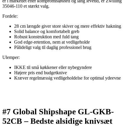
er i markedet efter kompromisløshed og lang levetid, er Zwilling
35046-110 et stærkt valg.
Fordele:
28 cm længde giver store skiver og mere effektiv hakning
Solid balance og komfortabelt greb
Robust konstruktion med fuld tang
God edge-retention, nem at vedligeholde
Pålideligt valg til daglig professionel brug
Ulemper:
IKKE til små køkkener eller nybegyndere
Højere pris end budgetknive
Kræver regelmæssig vedligeholdelse for optimal ydeevne
#7 Global Shipshape GL-GKB-
52CB –
Bedste alsidige knivsæt