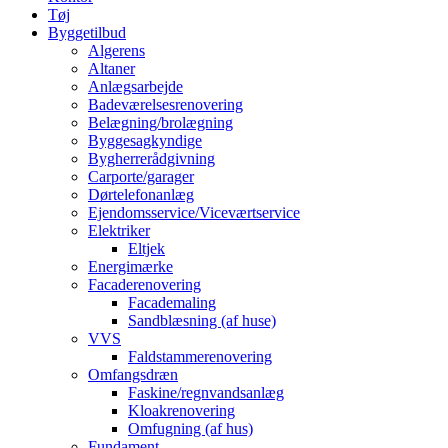
Tøj
Byggetilbud
Algerens
Altaner
Anlægsarbejde
Badeværelsesrenovering
Belægning/brolægning
Byggesagkyndige
Bygherrerådgivning
Carporte/garager
Dørtelefonanlæg
Ejendomsservice/Viceværtservice
Elektriker
Eltjek
Energimærke
Facaderenovering
Facademaling
Sandblæsning (af huse)
VVS
Faldstammerenovering
Omfangsdræn
Faskine/regnvandsanlæg
Kloakrenovering
Omfugning (af hus)
Fundament