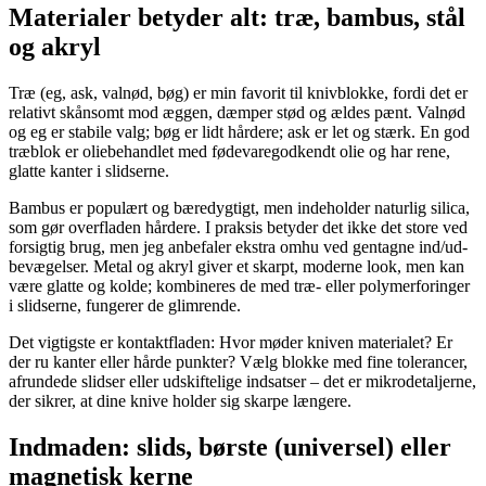
Materialer betyder alt: træ, bambus, stål
og akryl
Træ (eg, ask, valnød, bøg) er min favorit til knivblokke, fordi det er
relativt skånsomt mod æggen, dæmper stød og ældes pænt. Valnød
og eg er stabile valg; bøg er lidt hårdere; ask er let og stærk. En god
træblok er oliebehandlet med fødevaregodkendt olie og har rene,
glatte kanter i slidserne.
Bambus er populært og bæredygtigt, men indeholder naturlig silica,
som gør overfladen hårdere. I praksis betyder det ikke det store ved
forsigtig brug, men jeg anbefaler ekstra omhu ved gentagne ind/ud-
bevægelser. Metal og akryl giver et skarpt, moderne look, men kan
være glatte og kolde; kombineres de med træ- eller polymerforinger
i slidserne, fungerer de glimrende.
Det vigtigste er kontaktfladen: Hvor møder kniven materialet? Er
der ru kanter eller hårde punkter? Vælg blokke med fine tolerancer,
afrundede slidser eller udskiftelige indsatser – det er mikrodetaljerne,
der sikrer, at dine knive holder sig skarpe længere.
Indmaden: slids, børste (universel) eller
magnetisk kerne