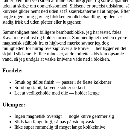
falder pænt ind ved siden af mine keramikgryder og sorte apparater
uden at skrige om opmærksomhed. Slidsene er præcist udskårne, så
knivene glider nemt ned uden at få skærekanterne til at nuppe. Efter
nogle ugers brug gav jeg blokken en oliebehandling, og den ser
stadig frisk ud uden pletter eller lugtgener.
Sammenlignet med billigere bambusblokke, jeg har testet, føles
Kaya mere robust og holder formen. Sammenlignet med en dyrere
magnetisk stålblok fra et high-end mærke savner jeg dog
muligheden for hurtig oversigt over alle knive — her ligger en del
skjult i slidsene. Et lille minus er, at de lodrette slids kan opsamle
vand, så jeg undgår at vaske knivene våde ned i blokken.
Fordele:
Smuk og tidløs finish — passer i de fleste køkkener
Solid og stabil, knivene sidder sikkert
Let at vedligeholde med olie — holder længe
Ulemper:
Ingen magnetisk oversigt — nogle knive gemmer sig
Slids kan fange fugt, så pas på våd opvask
Ikke super rummelig til meget lange kokkeknive