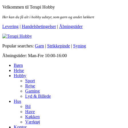
Skip
Velkommen til Terapi Hobby
to
the
Her kan du få alt i hobby udstyr, som garn og andet lækkert
content
Levering
|
Handelsbetingelser
|
Åbningstider
Terapi Hobby
Popular searches:
Garn
|
Strikkepinde
|
Syning
Åbningstider: Man-Fre 10:00-16:00
Børn
Helse
Hobby
Sport
Rejse
Gaming
Lyd & Billede
Hus
Bil
Have
Køkken
Værktøj
Kontor