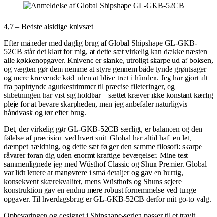
4,7 – Bedste alsidige knivsæt
Efter måneder med daglig brug af Global Shipshape GL-GKB-
52CB står det klart for mig, at dette sæt virkelig kan dække næsten
alle køkkenopgaver. Knivene er slanke, utroligt skarpe ud af boksen,
og vægten gør dem nemme at styre gennem både tynde grøntsager
og mere krævende kød uden at blive træt i hånden. Jeg har gjort alt
fra papirtynde agurkestrimmer til præcise fileteringer, og
slibetningen har vist sig holdbar – sættet kræver ikke konstant kærlig
pleje for at bevare skarpheden, men jeg anbefaler naturligvis
håndvask og tør efter brug.
Det, der virkelig gør GL-GKB-52CB særligt, er balancen og den
følelse af præcision ved hvert snit. Global har altid haft en let,
dæmpet hældning, og dette sæt følger den samme filosofi: skarpe
råvarer foran dig uden enormt kraftige bevægelser. Mine test
sammenlignede jeg med Wüsthof Classic og Shun Premier. Global
var lidt lettere at manøvrere i små detaljer og gav en hurtig,
konsekvent skærekvalitet, mens Wüsthofs og Shuns sejere
konstruktion gav en endnu mere robust fornemmelse ved tunge
opgaver. Til hverdagsbrug er GL-GKB-52CB derfor mit go-to valg.
Opbevaringen og designet i Shipshape-serien passer til et travlt