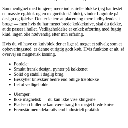
Sammenlignet med tungere, mere industrielle blokke (jeg har testet
en massiv eg-blok og en magnetisk stålblok), vinder Laguiole på
design og følelse. Den er lettere at placere og mere indbydende at
bruge — men hvis du har meget brede kokkeknive, skal du tjekke,
at de passer i hullet. Vedligeholdelse er enkel: aftørring med fugtig
klud, ingen olie nødvendig efter min erfaring.
Hvis du vil have en knivblok der er lige så meget et stilvalg som et
opbevaringssted, er denne et rigtig godt køb. Hvis funktion er alt, så
overvej en magnetisk løsning.
Fordele:
Smukt fransk design, pynter på køkkenet
Solid og stabil i daglig brug
Beskytter knivskær bedre end billige træblokke
Let at vedligeholde
Ulemper:
Ikke magnetisk — du kan ikke vise klingerne
Pladsen i hullerne kan være trang for meget brede knive
Fremstår mere dekorativ end industrielt praktisk