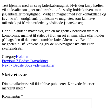
Test hjemme med en svag køleskabsmagnet: Hvis den knap hæfter,
vil en kvalitetsmagnet med træfront ofte stadig holde kniven, men
jeg anbefaler forsigtighed. Vælg en magnet med stor kontaktflade og
jævn kraft – undgå små, punktstærke magneter, som kan lave
mikrohak på hårdt hærdede, tyndslibede japanske æg.
Har du blandede materialer, kan en magnetisk bordblok være et
kompromis: magnet til stålet på fronten og en smal slids eller holder
på bagsiden til den ene keramiske kniv. Alternativt: Behold
magneten til stålknivene og giv de ikke-magnetiske etui eller
skuffeindsats.
Category
Køkken
Indlægsnavigation
Previous
Previous
7 Bedste Is-maskiner
Post
Next
Next
7 Bedste Sous vide-maskiner
Post
Skriv et svar
Din e-mailadresse vil ikke blive publiceret.
Krævede felter er
markeret med
*
Kommentar
*