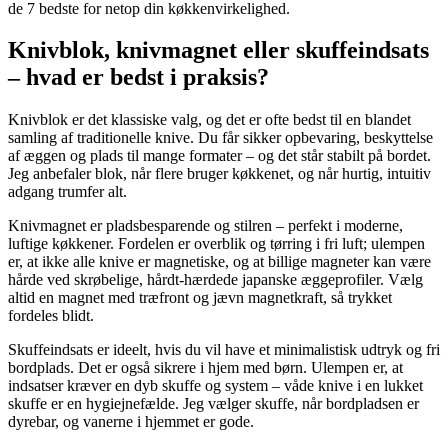
de 7 bedste for netop din køkkenvirkelighed.
Knivblok, knivmagnet eller skuffeindsats
– hvad er bedst i praksis?
Knivblok er det klassiske valg, og det er ofte bedst til en blandet
samling af traditionelle knive. Du får sikker opbevaring, beskyttelse
af æggen og plads til mange formater – og det står stabilt på bordet.
Jeg anbefaler blok, når flere bruger køkkenet, og når hurtig, intuitiv
adgang trumfer alt.
Knivmagnet er pladsbesparende og stilren – perfekt i moderne,
luftige køkkener. Fordelen er overblik og tørring i fri luft; ulempen
er, at ikke alle knive er magnetiske, og at billige magneter kan være
hårde ved skrøbelige, hårdt-hærdede japanske æggeprofiler. Vælg
altid en magnet med træfront og jævn magnetkraft, så trykket
fordeles blidt.
Skuffeindsats er ideelt, hvis du vil have et minimalistisk udtryk og fri
bordplads. Det er også sikrere i hjem med børn. Ulempen er, at
indsatser kræver en dyb skuffe og system – våde knive i en lukket
skuffe er en hygiejnefælde. Jeg vælger skuffe, når bordpladsen er
dyrebar, og vanerne i hjemmet er gode.