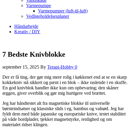
Vandskade
Varmepumpe
Varmepumper (luft-til-luft)
Vedligeholdelsesplaner
Håndarbejde
Kreativ / DIY
7 Bedste Knivblokke
september 15, 2025
By
Terapi-Hobby
0
Der er få ting, der gør mig mere rolig i køkkenet end at se en skarp
kokkekniv stå sikkert og pænt i en blok – ikke raslende i en skuffe.
En god knivblok handler ikke kun om opbevaring; den skåner
æggen, giver overblik og gør mig hurtigere ved brættet.
Jeg har håndtestet alt fra magnetiske blokke til universelle
børsteindsatser og klassiske slids i eg, bambus og valnød. Jeg har
fyldt dem med både japanske og europæiske knive, testet stabilitet
på våde bordplader, tjekket magnetstyrke, renlighed og om
materialet ridser klingen.