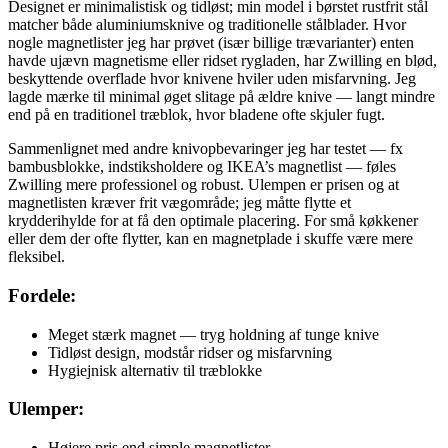
Designet er minimalistisk og tidløst; min model i børstet rustfrit stål
matcher både aluminiumsknive og traditionelle stålblader. Hvor
nogle magnetlister jeg har prøvet (især billige trævarianter) enten
havde ujævn magnetisme eller ridset rygladen, har Zwilling en blød,
beskyttende overflade hvor knivene hviler uden misfarvning. Jeg
lagde mærke til minimal øget slitage på ældre knive — langt mindre
end på en traditionel træblok, hvor bladene ofte skjuler fugt.
Sammenlignet med andre knivopbevaringer jeg har testet — fx
bambusblokke, indstiksholdere og IKEA’s magnetlist — føles
Zwilling mere professionel og robust. Ulempen er prisen og at
magnetlisten kræver frit vægområde; jeg måtte flytte et
krydderihylde for at få den optimale placering. For små køkkener
eller dem der ofte flytter, kan en magnetplade i skuffe være mere
fleksibel.
Fordele:
Meget stærk magnet — tryg holdning af tunge knive
Tidløst design, modstår ridser og misfarvning
Hygiejnisk alternativ til træblokke
Ulemper:
Højere pris end simple magnetlister