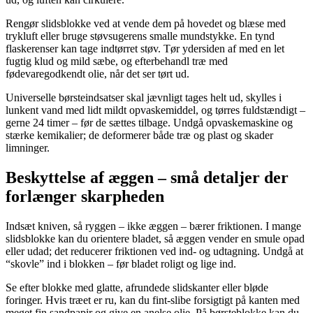
Rengør slidsblokke ved at vende dem på hovedet og blæse med
trykluft eller bruge støvsugerens smalle mundstykke. En tynd
flaskerenser kan tage indtørret støv. Tør ydersiden af med en let
fugtig klud og mild sæbe, og efterbehandl træ med
fødevaregodkendt olie, når det ser tørt ud.
Universelle børsteindsatser skal jævnligt tages helt ud, skylles i
lunkent vand med lidt mildt opvaskemiddel, og tørres fuldstændigt –
gerne 24 timer – før de sættes tilbage. Undgå opvaskemaskine og
stærke kemikalier; de deformerer både træ og plast og skader
limninger.
Beskyttelse af æggen – små detaljer der
forlænger skarpheden
Indsæt kniven, så ryggen – ikke æggen – bærer friktionen. I mange
slidsblokke kan du orientere bladet, så æggen vender en smule opad
eller udad; det reducerer friktionen ved ind- og udtagning. Undgå at
“skovle” ind i blokken – før bladet roligt og lige ind.
Se efter blokke med glatte, afrundede slidskanter eller bløde
foringer. Hvis træet er ru, kan du fint-slibe forsigtigt på kanten med
meget fin sandpapir og give en anelse olie. På børsteblokke kan du