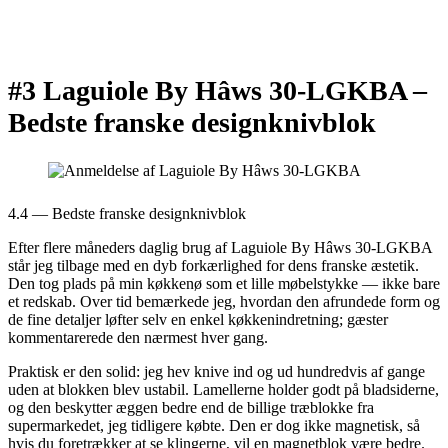
#3 Laguiole By Hâws 30-LGKBA –
Bedste franske designknivblok
4.4 — Bedste franske designknivblok
Efter flere måneders daglig brug af Laguiole By Hâws 30-LGKBA
står jeg tilbage med en dyb forkærlighed for dens franske æstetik.
Den tog plads på min køkkenø som et lille møbelstykke — ikke bare
et redskab. Over tid bemærkede jeg, hvordan den afrundede form og
de fine detaljer løfter selv en enkel køkkenindretning; gæster
kommentarerede den nærmest hver gang.
Praktisk er den solid: jeg hev knive ind og ud hundredvis af gange
uden at blokken blev ustabil. Lamellerne holder godt på bladsiderne,
og den beskytter æggen bedre end de billige træblokke fra
supermarkedet, jeg tidligere købte. Den er dog ikke magnetisk, så
hvis du foretrækker at se klingerne, vil en magnetblok være bedre.