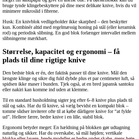
bruge tynde klingebeskyttere på dine mest delikate knive, hvis du vil
minimere mikroslid i fibrene.
Husk: En knivblok vedligeholder ikke skarphed – den beskytter
kun. Kombinér altid med regelmæssig honing på stål (eller keramisk
rod) og periodisk slibning. En god blok forlænger intervallet mellem
slibningerne mærkbart.
Størrelse, kapacitet og ergonomi – få
plads til dine rigtige knive
Den bedste blok er én, der faktisk passer til dine knive. Mål den
længste klinge og sikre dig fuld dybde plus et par centimeter luft, så
spidsen ikke maser i bunden. Tjek også, at en bred japansk santoku
eller nakiri kan komme ind uden at klemme.
Til en standard husholdning sigter jeg efter 6–8 knive plus plads til
stål og saks. Har du få knive, så vælg bevidst en kompakt blok –
tomme slidser inviterer ofte til at købe dårligere knive for “at fylde
ud”. Hellere færre, bedre knive i en lille, stabil blok.
Ergonomi betyder meget: En hældning på blokken gør udtagning
naturlig og sikker. Har du overskabe, så mål højden; vertikale
blokke eller lavere, brede modeller er bedre under skabe, mens høje,