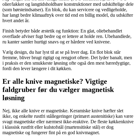
olier/lakker og langtidsholdbare konstruktioner med udskiftelige dele
(som børsteindsatser). En blok, du kan servicere og vedligeholde,
har langt bedre klimaaftryk over tid end en billig model, du udskifter
hvert andet år.
Finish betyder både æstetik og funktion: En glat, oliebehandlet
overflade afviser fugt bedre og er lettere at holde ren. Ubehandlede,
ru kanter samler hurtigt snavs og er hårdere ved knivene.
Vælg design, du har lyst til at se på hver dag. En flot blok står
fremme, bliver brugt rigtigt og rengjort oftere. Det lyder banalt, men
i praksis er den smukkeste løsning ofte også den mest bæredygtige,
fordi den lever længere i dit køkken.
Er alle knive magnetiske? Vigtige
faldgruber før du vælger magnetisk
løsning
Nej, ikke alle knive er magnetiske. Keramiske knive hæfter slet
ikke, og enkelte rustfri stållegeringer (primært austenitiske) kan være
svagt magnetiske eller nærmest ikke-reaktive. De fleste køkkenknive
i klassisk rustfrit eller kulstofstål (martensitiske stål) er dog
magnetiske og fungerer fint på en god knivmagnet.