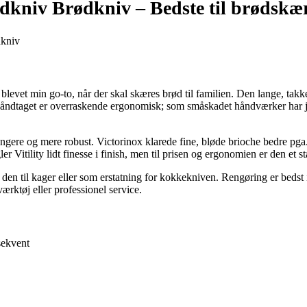
ødkniv Brødkniv –
Bedste til brødskæ
n blevet min go-to, når der skal skæres brød til familien. Den lange, 
åndtaget er overraskende ergonomisk; som småskadet håndværker har j
ere og mere robust. Victorinox klarede fine, bløde brioche bedre pga. t
 Vitility lidt finesse i finish, men til prisen og ergonomien er den et st
 den til kager eller som erstatning for kokkekniven. Rengøring er bedst 
ærktøj eller professionel service.
sekvent