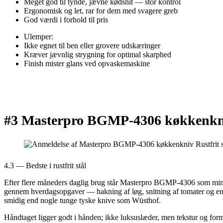
Meget god til tynde, jævne kødsnit — stor kontrol
Ergonomisk og let, rar for dem med svagere greb
God værdi i forhold til pris
Ulemper:
Ikke egnet til ben eller grovere udskæringer
Kræver jævnlig strygning for optimal skarphed
Finish mister glans ved opvaskemaskine
#3 Masterpro BGMP-4306 køkkenkniv
4.3 — Bedste i rustfrit stål
Efter flere måneders daglig brug står Masterpro BGMP-4306 som min go-
gennem hverdagsopgaver — hakning af løg, snitning af tomater og endd
smidig end nogle tunge tyske knive som Wüsthof.
Håndtaget ligger godt i hånden; ikke luksuslæder, men tekstur og form 