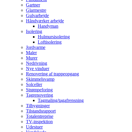
Gartner
Glarmestre
Gulvarbejde
Håndværker arbejde
Handyman
Isolering
Hulmursisolering
Loftisolering
Jordvarme
Maler
Murer
Nedrivning
Nye vinduer
Renovering af trappeopgang
Skimmelsvamp
Solceller
Strømpeforing
Tagrenovering
Tagmaling/tagafrensning
Tilbygninger
Tilstandsrapport
Totalentreprise
TV-inspektion
Udestuer