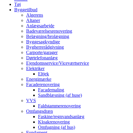
Tøj
Byggetilbud
Algerens
Altaner
Anlægsarbejde
Badeværelsesrenovering
Belægning/brolægning
Byggesagkyndige
Bygherrerådgivning
Carporte/garager
Dørtelefonanlæg
Ejendomsservice/Viceværtservice
Elektriker
Eltjek
Energimærke
Facaderenovering
Facademaling
Sandblæsning (af huse)
VVS
Faldstammerenovering
Omfangsdræn
Faskine/regnvandsanlæg
Kloakrenovering
Omfugning (af hus)
Fundament