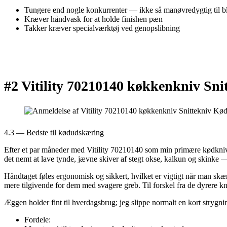
Tungere end nogle konkurrenter — ikke så manøvredygtig til b
Kræver håndvask for at holde finishen pæn
Takker kræver specialværktøj ved genopslibning
#2 Vitility 70210140 køkkenkniv Sn
4.3 — Bedste til kødudskæring
Efter et par måneder med Vitility 70210140 som min primære kødkniv 
det nemt at lave tynde, jævne skiver af stegt okse, kalkun og skinke 
Håndtaget føles ergonomisk og sikkert, hvilket er vigtigt når man skære
mere tilgivende for dem med svagere greb. Til forskel fra de dyrere kni
Æggen holder fint til hverdagsbrug; jeg slippe normalt en kort strygn
Fordele: