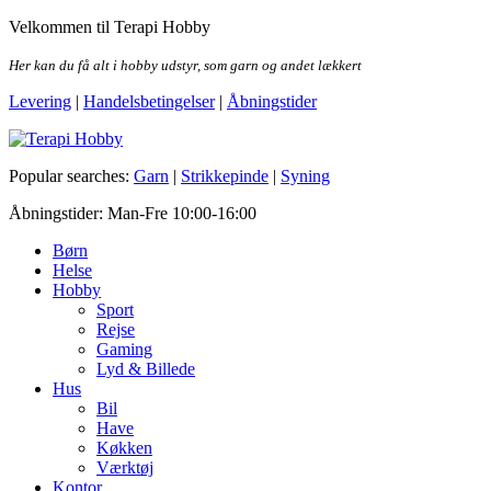
Skip
Velkommen til Terapi Hobby
to
the
Her kan du få alt i hobby udstyr, som garn og andet lækkert
content
Levering
|
Handelsbetingelser
|
Åbningstider
Terapi Hobby
Popular searches:
Garn
|
Strikkepinde
|
Syning
Åbningstider: Man-Fre 10:00-16:00
Børn
Helse
Hobby
Sport
Rejse
Gaming
Lyd & Billede
Hus
Bil
Have
Køkken
Værktøj
Kontor