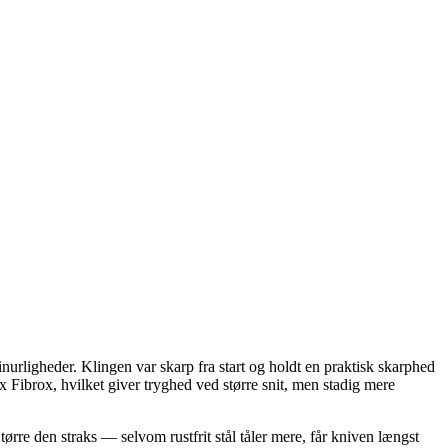
urligheder. Klingen var skarp fra start og holdt en praktisk skarphed
Fibrox, hvilket giver tryghed ved større snit, men stadig mere
ørre den straks — selvom rustfrit stål tåler mere, får kniven længst