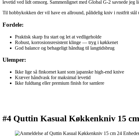
levetid ved lidt omsorg. Sammenlignet med Global G-2 savnede jeg lidt
Til hobbykokken der vil have en allround, pålidelig kniv i rustfrit st
Fordele:
Praktisk skarp fra start og let at vedligeholde
Robust, korrosionsresistent klinge — tryg i køkkenet
God balance og behageligt håndtag til langtidsbrug
Ulemper:
Ikke lige så finkornet kant som japanske high-end knive
Kræver håndvask for maksimal levetid
Ikke fuldtang eller premium finish for samlere
#4 Quttin Kasual Køkkenkniv 15 c