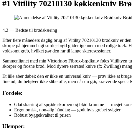
#1 Vitility 70210130 køkkenkniv Br
4.2 — Bedste til brødskæring
Efter flere måneders daglig brug af Vitility 70210130 brødkniv er de
skorpe på hjemmebagt surdejsbrød glider igennem med rolige træk. H
voldsomt greb, hvilket gør den rar til lange skæresessioner.
Sammenlignet med min Victorinox Fibrox-brødkniv føles Vitilityen tung
skorper og frosne brød. Mod dyrere serrated knive (fx Zwilling) mangler
Et lille aber dabei: den er ikke en universal kniv — prøv ikke at bruge
fine ud; du behøver ikke slibe ofte, men når du gør, kræver de specialv
Fordele:
Glat skæring af sprøde skorpen og blød krumme — meget kon
Ergonomisk, non-slip håndtag — godt hvis grebet svigter
Robust byggekvalitet til prisen
Ulemper: