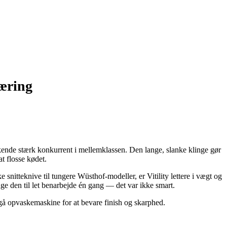
kæring
ende stærk konkurrent i mellemklassen. Den lange, slanke klinge gør
t flosse kødet.
 snitteknive til tungere Wüsthof-modeller, er Vitility lettere i vægt og
uge den til let benarbejde én gang — det var ikke smart.
dgå opvaskemaskine for at bevare finish og skarphed.