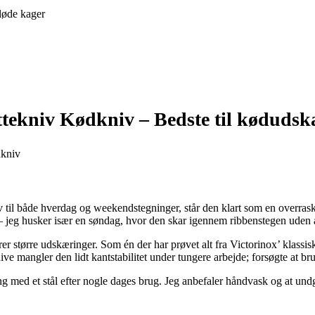
løde kager
ittekniv Kødkniv –
Bedste til køduds
til både hverdag og weekendstegninger, står den klart som en overrask
— jeg husker især en søndag, hvor den skar igennem ribbenstegen uden a
r større udskæringer. Som én der har prøvet alt fra Victorinox’ klassiske
ve mangler den lidt kantstabilitet under tungere arbejde; forsøgte at br
ing med et stål efter nogle dages brug. Jeg anbefaler håndvask og at un