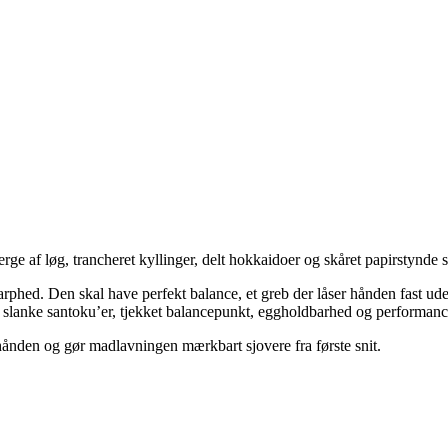
rge af løg, trancheret kyllinger, delt hokkaidoer og skåret papirstynde 
hed. Den skal have perfekt balance, et greb der låser hånden fast uden
til slanke santoku’er, tjekket balancepunkt, eggholdbarhed og performa
i hånden og gør madlavningen mærkbart sjovere fra første snit.