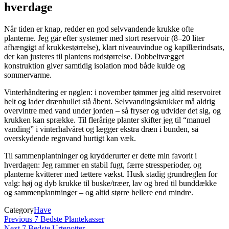
hverdage
Når tiden er knap, redder en god selvvandende krukke ofte
planterne. Jeg går efter systemer med stort reservoir (8–20 liter
afhængigt af krukkestørrelse), klart niveauvindue og kapillærindsats,
der kan justeres til plantens rodstørrelse. Dobbeltvægget
konstruktion giver samtidig isolation mod både kulde og
sommervarme.
Vinterhåndtering er nøglen: i november tømmer jeg altid reservoiret
helt og lader drænhullet stå åbent. Selvvandingskrukker må aldrig
overvintre med vand under jorden – så fryser og udvider det sig, og
krukken kan sprække. Til flerårige planter skifter jeg til “manuel
vanding” i vinterhalvåret og lægger ekstra dræn i bunden, så
overskydende regnvand hurtigt kan væk.
Til sammenplantninger og krydderurter er dette min favorit i
hverdagen: Jeg rammer en stabil fugt, færre stressperioder, og
planterne kvitterer med tættere vækst. Husk stadig grundreglen for
valg: høj og dyb krukke til buske/træer, lav og bred til bunddække
og sammenplantninger – og altid større hellere end mindre.
Category
Have
Indlægsnavigation
Previous
Previous
7 Bedste Plantekasser
Post
Next
Next
7 Bedste Urtepotter