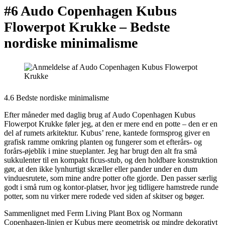
#6 Audo Copenhagen Kubus
Flowerpot Krukke –
Bedste
nordiske minimalisme
4.6 Bedste nordiske minimalisme
Efter måneder med daglig brug af Audo Copenhagen Kubus
Flowerpot Krukke føler jeg, at den er mere end en potte – den er en
del af rumets arkitektur. Kubus’ rene, kantede formsprog giver en
grafisk ramme omkring planten og fungerer som et efterårs- og
forårs-øjeblik i mine stueplanter. Jeg har brugt den alt fra små
sukkulenter til en kompakt ficus-stub, og den holdbare konstruktion
gør, at den ikke lynhurtigt skræller eller pander under en dum
vinduesrutete, som mine andre potter ofte gjorde. Den passer særlig
godt i små rum og kontor-platser, hvor jeg tidligere hamstrede runde
potter, som nu virker mere rodede ved siden af skitser og bøger.
Sammenlignet med Ferm Living Plant Box og Normann
Copenhagen-linjen er Kubus mere geometrisk og mindre dekorativt