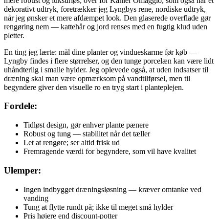
mere robust og luksuriøs; over for Kähler Omaggio, som også har et
dekorativt udtryk, foretrækker jeg Lyngbys rene, nordiske udtryk,
når jeg ønsker et mere afdæmpet look. Den glaserede overflade gør
rengøring nem — kattehår og jord renses med en fugtig klud uden
pletter.
En ting jeg lærte: mål dine planter og vindueskarme før køb —
Lyngby findes i flere størrelser, og den tunge porcelæn kan være lidt
uhåndterlig i smalle hylder. Jeg oplevede også, at uden indsatser til
dræning skal man være opmærksom på vandtilførsel, men til
begyndere giver den visuelle ro en tryg start i planteplejen.
Fordele:
Tidløst design, gør enhver plante pænere
Robust og tung — stabilitet når det tæller
Let at rengøre; ser altid frisk ud
Fremragende værdi for begyndere, som vil have kvalitet
Ulemper:
Ingen indbygget dræningsløsning — kræver omtanke ved
vanding
Tung at flytte rundt på; ikke til meget små hylder
Pris højere end discount-potter