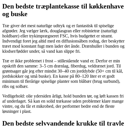
Den bedste træplantekasse til køkkenhave
og buske
Træ giver det mest naturlige udtryk og er fantastisk til spiselige
afgrøder. Jeg vælger lærk, douglasgran eller robinietræ (naturligt
holdbare) eller trykimprægneret FSC, hvis budgettet er stramt.
Indvendigt foret jeg altid med en diffusionsåben rodug, der beskytter
træet mod konstant fugt men lader det ånde. Drænhuller i bunden og
klodser/fødder under, så vand kan slippe fri.
Træ er ikke problemet i frost – stillestående vand er. Derfor er min
opskrift den samme: 3–5 cm drænlag, fiberdug, veldrænet jord. Til
grøntsager går jeg efter mindst 30–40 cm jorddybde (50+ cm til kål,
jordskokker og små buske). En kasse på 80–120 liter er et godt
minimum til flerårige spiselige planter som blåbær (brug surbund),
ribs og solbær.
Vedligehold: olie ydersiden årligt, hold bunden tør, og løft kassen fri
af underlaget. Så kan en solid trækasse uden problemer klare mange
vintre, og du får et mikrobed, der performer bedre end de fleste
løsninger i plast.
Den bedste selvvandende krukke til travle