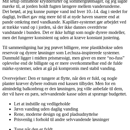
Mit setup omfattede krydderurter og sommergrøntsager, og jeg lagde
mærke til, at jorden holdt fugten længere mellem vanderunderne.
Det betød, at jeg kunne pumpe vand ind hver 10.-14. dag i stedet for
dagligt, hvilket gav mig mere tid til at nyde haven snarere end at
pande omkring med vandkande. Kapillær-systemet gør arbejdet ved
at trække vand op i jorden, så der ikke dannes overdrivne
vandstande i bunden. Det er ikke luftigt som nogle dyrere modeller,
men det fungerer konsistent og uden at kræve konstant justering.
Til sammenligning har jeg prøvet billigere, rene plastikbokse uden
reservoir og dyrere løsninger som Lechuza-inspirerede systemer.
Danmuld ligger i midten prismæssigt, men giver en mere “no-fuss”
oplevelse end de billigste og er mere overkommelbar end de fulde
märke-systemer, uden at gå på kompromis med stabil vanding.
Overvejelser: Den er tungere at flytte, når den er fuld, og nogle
planter kræver dybere rodrum end kassen tilbyder. Men for en
almindelig balkonbrug er den løsningen, jeg ville anbefale til dem,
der vil have en pæn, selvvandende kasse uden at sprænge budgettet.
Let at indstille og vedligeholde
Jævn vanding uden daglig vanding
Rene, moderne design og god pladsudnyttelse
Prisvenlig i forhold til andre selvvandende løsninger
Tung når den er fyldt