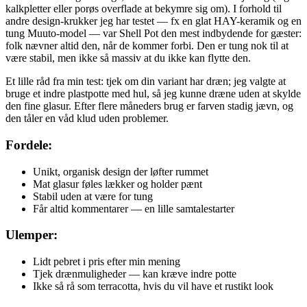
kalkpletter eller porøs overflade at bekymre sig om). I forhold til
andre design-krukker jeg har testet — fx en glat HAY-keramik og en
tung Muuto-model — var Shell Pot den mest indbydende for gæster:
folk nævner altid den, når de kommer forbi. Den er tung nok til at
være stabil, men ikke så massiv at du ikke kan flytte den.
Et lille råd fra min test: tjek om din variant har dræn; jeg valgte at
bruge et indre plastpotte med hul, så jeg kunne dræne uden at skylde
den fine glasur. Efter flere måneders brug er farven stadig jævn, og
den tåler en våd klud uden problemer.
Fordele:
Unikt, organisk design der løfter rummet
Mat glasur føles lækker og holder pænt
Stabil uden at være for tung
Får altid kommentarer — en lille samtalestarter
Ulemper:
Lidt pebret i pris efter min mening
Tjek drænmuligheder — kan kræve indre potte
Ikke så rå som terracotta, hvis du vil have et rustikt look