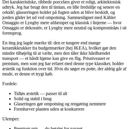
Det karakteristiske, ribbede porcelæn giver et roligt, arkitektonisk
udtryk. Jeg har brugt den til timian, en lille fredslilje og senere en
orkidé; glasseringen holder på fugten uden at blive beskidt, og
jorden glider let ud ved ompotning. Sammenlignet med Kähler
Omaggio er Lyngby mere afdæmpet og klassisk i linjerne — hvor
Omaggio er dekorativ, er Lyngby mere neutral og kompromisløs i sit
formsprog.
En ting jeg lagde mærke til: den er tungere end mange
keramikkrukker fra budgetmærker (hej IKEA), hvilket gør den
mindre tilbøjelig til at vælte, men den tåler ikke hårdhændet
transport — et hårdt hjørne kan give en flig. Prisniveauet er
premium, men som jeg har erfaret med denne type klassiker, holder
æstetik og funktion over tid. Hvis du søger en potte, der aldrig går af
mode, er denne et trygt køb.
Fordele:
Tidløs æstetik — passer til alt
Solid og stabil i brug
Glaseringen gør ompotning og rengøring nemmere
Fremhæver planten uden at konkurrere
Ulemper:
Premium pris — du betaler for navnet