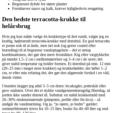
Begrænset dybde for større planter
Fremhæver snavs og kalk, kræver lejlighedsvis rengøring
Den bedste terracotta-krukke til
helårsbrug
Hvis jeg kun måtte vælge én krukketype til året rundt, valgte jeg en
kraftig, højbrændt terracotta-krukke med drænhul. En god terracotta
er porøs nok til at ånde, men tæt nok (og gerne coated efter
brænding) til at begrænse vandoptagelsen – det er netop
kombinationen, der gør den mere frostsikker. Kig efter vægtykkelse
på mindst 1,5–2 cm i mellemstørrelser og 3–4 cm i de store; det
giver stabil temperatur og holder formen. Et drænhul på min. 12 mm
(20–25 mm i meget store krukker) og krukkefødder, der løfter 1–2
cm, er efter min erfaring det, der gør den afgørende forskel i en våd,
dansk vinter.
I bunden lægger jeg altid 3–5 cm dræn: lecakugler, potteskår eller
grov småsten. Over det et stykke vandgennemtrængelig fiberdug, så
jorden ikke sander drænet til. Substrat: en stabil krukkemuld med
20–30% strukturmateriale (pimpsten, perlite eller fin leca) – så
undgår du vandmætning. Og ja, “jo større, jo bedre” gælder:
sommerblomster trives fra 10–15 liter, buske fra 40–60 liter og små