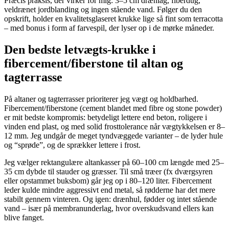
Præcis praksis, der virker for mig: 3–5 cm drænlag, fiberdug,
veldrænet jordblanding og ingen stående vand. Følger du den
opskrift, holder en kvalitetsglaseret krukke lige så fint som terracotta
– med bonus i form af farvespil, der lyser op i de mørke måneder.
Den bedste letvægts-krukke i
fibercement/fiberstone til altan og
tagterrasse
På altaner og tagterrasser prioriterer jeg vægt og holdbarhed.
Fibercement/fiberstone (cement blandet med fibre og stone powder)
er mit bedste kompromis: betydeligt lettere end beton, roligere i
vinden end plast, og med solid frosttolerance når vægtykkelsen er 8–
12 mm. Jeg undgår de meget tyndvæggede varianter – de lyder hule
og “sprøde”, og de sprækker lettere i frost.
Jeg vælger rektangulære altankasser på 60–100 cm længde med 25–
35 cm dybde til stauder og græsser. Til små træer (fx dværgsyren
eller opstammet buksbom) går jeg op i 80–120 liter. Fibercement
leder kulde mindre aggressivt end metal, så rødderne har det mere
stabilt gennem vinteren. Og igen: drænhul, fødder og intet stående
vand – især på membranunderlag, hvor overskudsvand ellers kan
blive fanget.