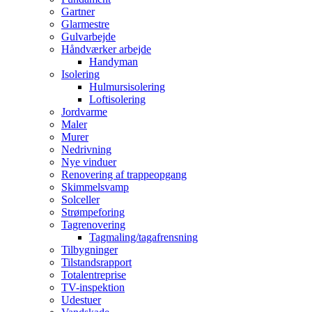
Gartner
Glarmestre
Gulvarbejde
Håndværker arbejde
Handyman
Isolering
Hulmursisolering
Loftisolering
Jordvarme
Maler
Murer
Nedrivning
Nye vinduer
Renovering af trappeopgang
Skimmelsvamp
Solceller
Strømpeforing
Tagrenovering
Tagmaling/tagafrensning
Tilbygninger
Tilstandsrapport
Totalentreprise
TV-inspektion
Udestuer