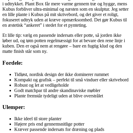
i udtrykket. Plant Box får mere varme gennem træ og hygge, mens
Kubus forbliver ultra-minimal og næsten som en skulptur. Jeg setter
en lille plante i Kubus på mit skrivebord, og det giver et roligt,
fokuseret udtryk uden at kræve opmærksomhed. Det gør Kubus til
en æstetisk “ankeret” i stedet for et pynteting.
Et lille tip: vælg en passende indersats eller potte, så jorden ikke
løber ud, og tøm potten regelmæssigt for at bevare den rene linje i
kuben. Den er også nem at rengøre – bare en fugtig klud og den
matte finish står som ny.
Fordele:
Tidløst, nordisk design der ikke dominerer rummet
Kompakt og grafisk – perfekt til små vinduer eller skrivebord
Robust og let at vedligeholde
Godt matchpar til andre skandinaviske møbler
Plante fremstår tydeligt uden at blive overstrålet
Ulemper:
Ikke ideel til store planter
Højere pris end gennemsnitlige potter
Kræver passende indersats for dræning og plads