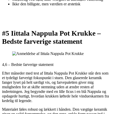
Ikke den billigste, men værdien er æstetisk
#5 Iittala Nappula Pot Krukke –
Bedste farverige statement
4,6 – Bedste farverige statement
Efter måneder med test af Iittala Nappula Pot Krukke står den som
et tydeligt farverigt fokuspunkt i stuen. Den glaserede keramik
fanger lyset på helt særligt vis, og farvepaletten giver mig
muligheden for at skifte stemning uden at ændre resten af
indretningen. Jeg begyndte med en lille ficus i en blå Nappula og
opdagede hurtigt, hvordan krukken løftede hele vindueskarmen fra
kedelig til legende.
Materialet føles robust og lækkert i hånden. Den vægtige keramik
giver en solid fornemmelse, og den rene, enkle form passer ind i