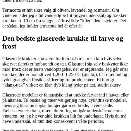
træer fra 80–120 liter.
Terracotta er mit sikre valg til oliven, lavendel og rosmarin. Om
vinteren lader jeg altid vandet løbe frit (ingen underskål) og trækker
krukken 5–10 cm fra vægge, så frost ikke “kiler” den i stykker. Det
er sådan, jeg holder terracotta hel år efter år.
Den bedste glaserede krukke til farve og
frost
Glaserede krukker kan være fuldt frostsikre – men kun hvis selve
skærvet (leret) er højbrændt og tæt. Glasuret i sig selv beskytter ikke
mod frost; det er lerets vandoptagelse, der er afgørende. Jeg går efter
krukker, der er brændt ved 1.200–1.250°C (stentøj), har drænhul og
tydeligt angivet frostklassificering fra producenten. Et hurtigt
“klang-tjek” virker: en klar, dyb klang tyder på tæt, stærkt skærv.
Glaserede modeller er fantastiske til at trække farver ind i haven eller
på altanen. Til buske og træer vælger jeg høje, cylindriske modeller,
mens jeg til sammenplantninger går med brede, lavere skåle.
Fællesnævner: dræn, dræn, dræn. Jeg undgår underskåle ude om
vinteren, og jeg hæver altid krukken lidt fra underlaget. Hvis du må
have underskål, så tøm den konsekvent i våde perioder.