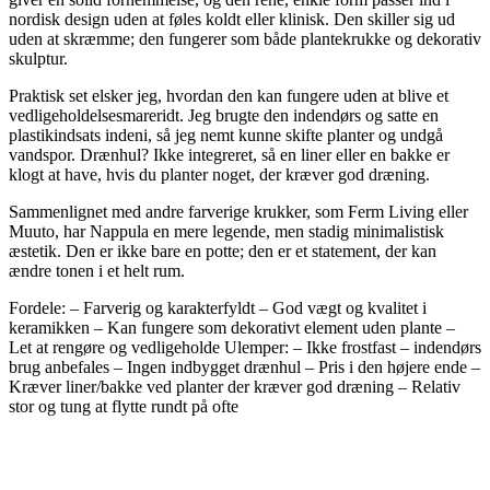
nordisk design uden at føles koldt eller klinisk. Den skiller sig ud
uden at skræmme; den fungerer som både plantekrukke og dekorativ
skulptur.
Praktisk set elsker jeg, hvordan den kan fungere uden at blive et
vedligeholdelsesmareridt. Jeg brugte den indendørs og satte en
plastikindsats indeni, så jeg nemt kunne skifte planter og undgå
vandspor. Drænhul? Ikke integreret, så en liner eller en bakke er
klogt at have, hvis du planter noget, der kræver god dræning.
Sammenlignet med andre farverige krukker, som Ferm Living eller
Muuto, har Nappula en mere legende, men stadig minimalistisk
æstetik. Den er ikke bare en potte; den er et statement, der kan
ændre tonen i et helt rum.
Fordele: – Farverig og karakterfyldt – God vægt og kvalitet i
keramikken – Kan fungere som dekorativt element uden plante –
Let at rengøre og vedligeholde Ulemper: – Ikke frostfast – indendørs
brug anbefales – Ingen indbygget drænhul – Pris i den højere ende –
Kræver liner/bakke ved planter der kræver god dræning – Relativ
stor og tung at flytte rundt på ofte