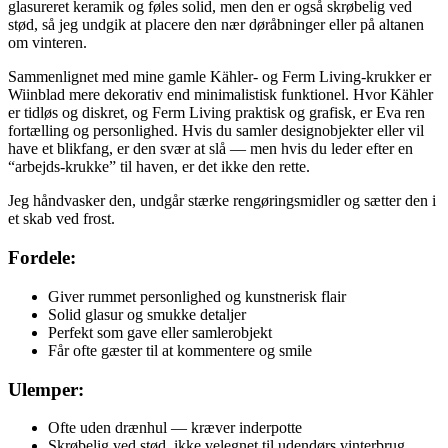
glasureret keramik og føles solid, men den er også skrøbelig ved
stød, så jeg undgik at placere den nær døråbninger eller på altanen
om vinteren.
Sammenlignet med mine gamle Kähler- og Ferm Living-krukker er
Wiinblad mere dekorativ end minimalistisk funktionel. Hvor Kähler
er tidløs og diskret, og Ferm Living praktisk og grafisk, er Eva ren
fortælling og personlighed. Hvis du samler designobjekter eller vil
have et blikfang, er den svær at slå — men hvis du leder efter en
“arbejds-krukke” til haven, er det ikke den rette.
Jeg håndvasker den, undgår stærke rengøringsmidler og sætter den i
et skab ved frost.
Fordele:
Giver rummet personlighed og kunstnerisk flair
Solid glasur og smukke detaljer
Perfekt som gave eller samlerobjekt
Får ofte gæster til at kommentere og smile
Ulemper:
Ofte uden drænhul — kræver inderpotte
Skrøbelig ved stød, ikke velegnet til udendørs vinterbrug