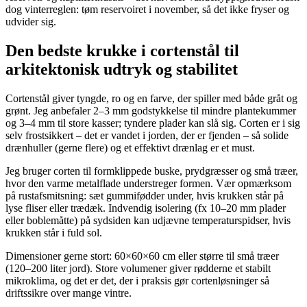
dog vinterreglen: tøm reservoiret i november, så det ikke fryser og
udvider sig.
Den bedste krukke i cortenstål til
arkitektonisk udtryk og stabilitet
Cortenstål giver tyngde, ro og en farve, der spiller med både gråt og
grønt. Jeg anbefaler 2–3 mm godstykkelse til mindre plantekummer
og 3–4 mm til store kasser; tyndere plader kan slå sig. Corten er i sig
selv frostsikkert – det er vandet i jorden, der er fjenden – så solide
drænhuller (gerne flere) og et effektivt drænlag er et must.
Jeg bruger corten til formklippede buske, prydgræsser og små træer,
hvor den varme metalflade understreger formen. Vær opmærksom
på rustafsmitsning: sæt gummifødder under, hvis krukken står på
lyse fliser eller trædæk. Indvendig isolering (fx 10–20 mm plader
eller boblemåtte) på sydsiden kan udjævne temperaturspidser, hvis
krukken står i fuld sol.
Dimensioner gerne stort: 60×60×60 cm eller større til små træer
(120–200 liter jord). Store volumener giver rødderne et stabilt
mikroklima, og det er det, der i praksis gør cortenløsninger så
driftssikre over mange vintre.