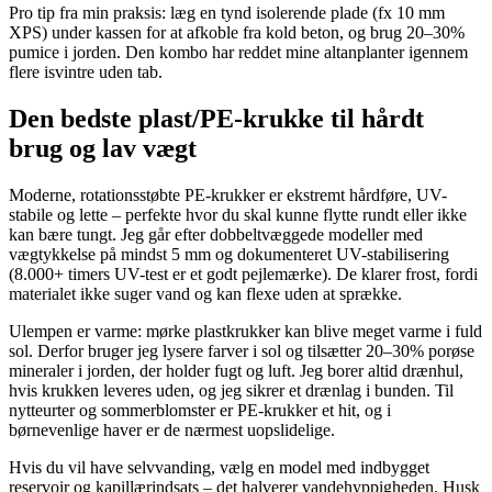
Pro tip fra min praksis: læg en tynd isolerende plade (fx 10 mm
XPS) under kassen for at afkoble fra kold beton, og brug 20–30%
pumice i jorden. Den kombo har reddet mine altanplanter igennem
flere isvintre uden tab.
Den bedste plast/PE-krukke til hårdt
brug og lav vægt
Moderne, rotationsstøbte PE-krukker er ekstremt hårdføre, UV-
stabile og lette – perfekte hvor du skal kunne flytte rundt eller ikke
kan bære tungt. Jeg går efter dobbeltvæggede modeller med
vægtykkelse på mindst 5 mm og dokumenteret UV-stabilisering
(8.000+ timers UV-test er et godt pejlemærke). De klarer frost, fordi
materialet ikke suger vand og kan flexe uden at sprække.
Ulempen er varme: mørke plastkrukker kan blive meget varme i fuld
sol. Derfor bruger jeg lysere farver i sol og tilsætter 20–30% porøse
mineraler i jorden, der holder fugt og luft. Jeg borer altid drænhul,
hvis krukken leveres uden, og jeg sikrer et drænlag i bunden. Til
nytteurter og sommerblomster er PE-krukker et hit, og i
børnevenlige haver er de nærmest uopslidelige.
Hvis du vil have selvvanding, vælg en model med indbygget
reservoir og kapillærindsats – det halverer vandehyppigheden. Husk