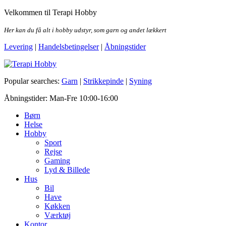
Skip
Velkommen til Terapi Hobby
to
the
Her kan du få alt i hobby udstyr, som garn og andet lækkert
content
Levering
|
Handelsbetingelser
|
Åbningstider
Terapi Hobby
Popular searches:
Garn
|
Strikkepinde
|
Syning
Åbningstider: Man-Fre 10:00-16:00
Børn
Helse
Hobby
Sport
Rejse
Gaming
Lyd & Billede
Hus
Bil
Have
Køkken
Værktøj
Kontor