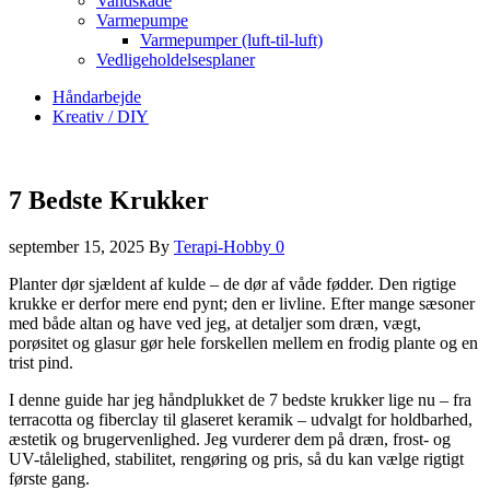
Vandskade
Varmepumpe
Varmepumper (luft-til-luft)
Vedligeholdelsesplaner
Håndarbejde
Kreativ / DIY
7 Bedste Krukker
september 15, 2025
By
Terapi-Hobby
0
Planter dør sjældent af kulde – de dør af våde fødder. Den rigtige
krukke er derfor mere end pynt; den er livline. Efter mange sæsoner
med både altan og have ved jeg, at detaljer som dræn, vægt,
porøsitet og glasur gør hele forskellen mellem en frodig plante og en
trist pind.
I denne guide har jeg håndplukket de 7 bedste krukker lige nu – fra
terracotta og fiberclay til glaseret keramik – udvalgt for holdbarhed,
æstetik og brugervenlighed. Jeg vurderer dem på dræn, frost- og
UV-tålelighed, stabilitet, rengøring og pris, så du kan vælge rigtigt
første gang.