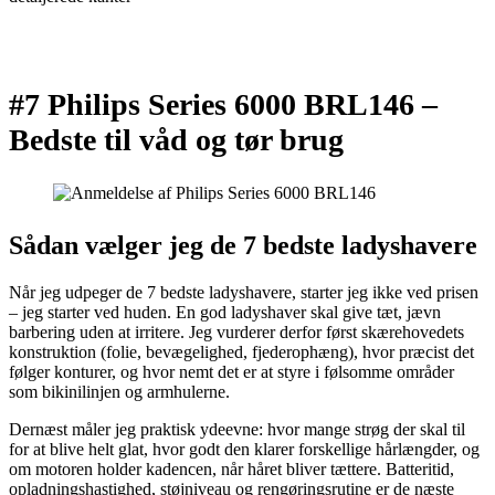
#7 Philips Series 6000 BRL146 –
Bedste til våd og tør brug
Sådan vælger jeg de 7 bedste ladyshavere
Når jeg udpeger de 7 bedste ladyshavere, starter jeg ikke ved prisen
– jeg starter ved huden. En god ladyshaver skal give tæt, jævn
barbering uden at irritere. Jeg vurderer derfor først skærehovedets
konstruktion (folie, bevægelighed, fjederophæng), hvor præcist det
følger konturer, og hvor nemt det er at styre i følsomme områder
som bikinilinjen og armhulerne.
Dernæst måler jeg praktisk ydeevne: hvor mange strøg der skal til
for at blive helt glat, hvor godt den klarer forskellige hårlængder, og
om motoren holder kadencen, når håret bliver tættere. Batteritid,
opladningshastighed, støjniveau og rengøringsrutine er de næste