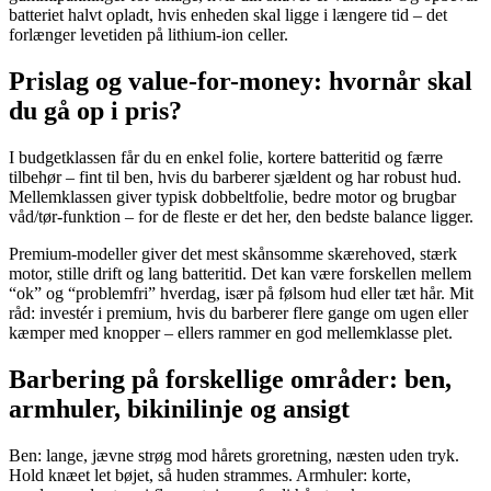
batteriet halvt opladt, hvis enheden skal ligge i længere tid – det
forlænger levetiden på lithium-ion celler.
Prislag og value-for-money: hvornår skal
du gå op i pris?
I budgetklassen får du en enkel folie, kortere batteritid og færre
tilbehør – fint til ben, hvis du barberer sjældent og har robust hud.
Mellemklassen giver typisk dobbeltfolie, bedre motor og brugbar
våd/tør-funktion – for de fleste er det her, den bedste balance ligger.
Premium-modeller giver det mest skånsomme skærehoved, stærk
motor, stille drift og lang batteritid. Det kan være forskellen mellem
“ok” og “problemfri” hverdag, især på følsom hud eller tæt hår. Mit
råd: investér i premium, hvis du barberer flere gange om ugen eller
kæmper med knopper – ellers rammer en god mellemklasse plet.
Barbering på forskellige områder: ben,
armhuler, bikinilinje og ansigt
Ben: lange, jævne strøg mod hårets groretning, næsten uden tryk.
Hold knæet let bøjet, så huden strammes. Armhuler: korte,