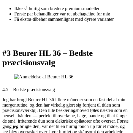
Ikke så hurtig som bredere premium-modeller
Første par behandlinger var ret ubehagelige for mig
Få ekstra-tilbehør sammenlignet med dyrere varianter
#3 Beurer HL 36 –
Bedste
præcisionsvalg
4.5 – Bedste præcisionsvalg
Jeg har brugt Beurer HL 36 i flere måneder som en fast del af min
morgenrutine, og den har virkelig gjort sig fortjent til titlen som
præcisionsværktøj. Den lille beskæringshoved føles næsten som en
pensel i hånden — perfekt til overlæbe, hage, pande og til at fange
de små, irriterende dun som elektriske epilatorer ofte overser. Første
gang jeg brugte den, var det til en hurtig touch-up før et møde, og
jeg blev overrasket over, hvor hurtigt og skånsomt den arbejdede