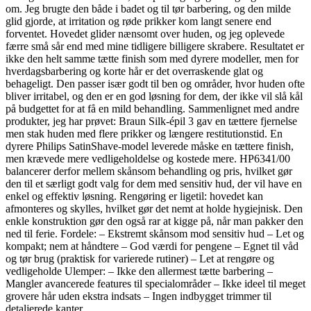
om. Jeg brugte den både i badet og til tør barbering, og den milde
glid gjorde, at irritation og røde prikker kom langt senere end
forventet. Hovedet glider nænsomt over huden, og jeg oplevede
færre små sår end med mine tidligere billigere skrabere. Resultatet er
ikke den helt samme tætte finish som med dyrere modeller, men for
hverdagsbarbering og korte hår er det overraskende glat og
behageligt. Den passer især godt til ben og områder, hvor huden ofte
bliver irritabel, og den er en god løsning for dem, der ikke vil slå kål
på budgettet for at få en mild behandling. Sammenlignet med andre
produkter, jeg har prøvet: Braun Silk-épil 3 gav en tættere fjernelse
men stak huden med flere prikker og længere restitutionstid. En
dyrere Philips SatinShave-model leverede måske en tættere finish,
men krævede mere vedligeholdelse og kostede mere. HP6341/00
balancerer derfor mellem skånsom behandling og pris, hvilket gør
den til et særligt godt valg for dem med sensitiv hud, der vil have en
enkel og effektiv løsning. Rengøring er ligetil: hovedet kan
afmonteres og skylles, hvilket gør det nemt at holde hygiejnisk. Den
enkle konstruktion gør den også rar at kigge på, når man pakker den
ned til ferie. Fordele: – Ekstremt skånsom mod sensitiv hud – Let og
kompakt; nem at håndtere – God værdi for pengene – Egnet til våd
og tør brug (praktisk for varierede rutiner) – Let at rengøre og
vedligeholde Ulemper: – Ikke den allermest tætte barbering –
Mangler avancerede features til specialområder – Ikke ideel til meget
grovere hår uden ekstra indsats – Ingen indbygget trimmer til
detaljerede kanter