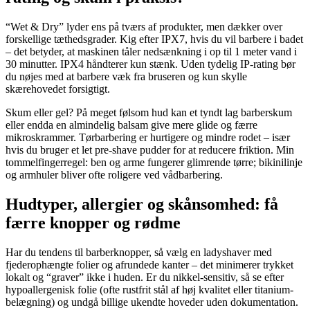
“Wet & Dry” lyder ens på tværs af produkter, men dækker over
forskellige tæthedsgrader. Kig efter IPX7, hvis du vil barbere i badet
– det betyder, at maskinen tåler nedsænkning i op til 1 meter vand i
30 minutter. IPX4 håndterer kun stænk. Uden tydelig IP-rating bør
du nøjes med at barbere væk fra bruseren og kun skylle
skærehovedet forsigtigt.
Skum eller gel? På meget følsom hud kan et tyndt lag barberskum
eller endda en almindelig balsam give mere glide og færre
mikroskrammer. Tørbarbering er hurtigere og mindre rodet – især
hvis du bruger et let pre-shave pudder for at reducere friktion. Min
tommelfingerregel: ben og arme fungerer glimrende tørre; bikinilinje
og armhuler bliver ofte roligere ved vådbarbering.
Hudtyper, allergier og skånsomhed: få
færre knopper og rødme
Har du tendens til barberknopper, så vælg en ladyshaver med
fjederophængte folier og afrundede kanter – det minimerer trykket
lokalt og “graver” ikke i huden. Er du nikkel-sensitiv, så se efter
hypoallergenisk folie (ofte rustfrit stål af høj kvalitet eller titanium-
belægning) og undgå billige ukendte hoveder uden dokumentation.