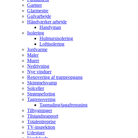
Gartner
Glarmestre
Gulvarbejde
Håndværker arbejde
Handyman
Isolering
Hulmursisolering
Loftisolering
Jordvarme
Maler
Murer
Nedrivning
Nye vinduer
Renovering af trappeopgang
Skimmelsvamp
Solceller
Strømpeforing
Tagrenovering
Tagmaling/tagafrensning
Tilbygninger
Tilstandsrapport
Totalentreprise
TV-inspektion
Udestuer