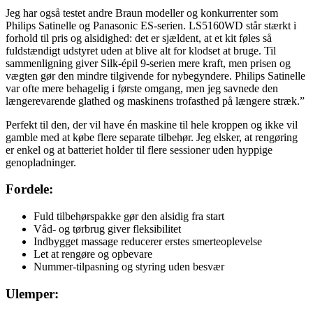
Jeg har også testet andre Braun modeller og konkurrenter som
Philips Satinelle og Panasonic ES-serien. LS5160WD står stærkt i
forhold til pris og alsidighed: det er sjældent, at et kit føles så
fuldstændigt udstyret uden at blive alt for klodset at bruge. Til
sammenligning giver Silk-épil 9-serien mere kraft, men prisen og
vægten gør den mindre tilgivende for nybegyndere. Philips Satinelle
var ofte mere behagelig i første omgang, men jeg savnede den
længerevarende glathed og maskinens trofasthed på længere stræk.”
Perfekt til den, der vil have én maskine til hele kroppen og ikke vil
gamble med at købe flere separate tilbehør. Jeg elsker, at rengøring
er enkel og at batteriet holder til flere sessioner uden hyppige
genopladninger.
Fordele:
Fuld tilbehørspakke gør den alsidig fra start
Våd- og tørbrug giver fleksibilitet
Indbygget massage reducerer erstes smerteoplevelse
Let at rengøre og opbevare
Nummer-tilpasning og styring uden besvær
Ulemper: