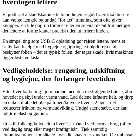
hverdagen lettere
Et godt sæt afstandskamme til bikinilinjen er guld værd, så du selv
kan vælge længde og undgå “for tæt” trimning, som ofte giver
knopper. En lille pop-up trimmer eller en separat detail-trimmer gør
det lettere at forme kanter præcist uden at irritere huden.
En simpel ting som USB-C opladning gør rejsen lettere, mens et
stativ kan hjælpe med hygiejne og tørring. Et blødt rejseetui
beskytter folien – det er typisk folien, der tager skade, hvis maskinen
ligger løst i en taske.
Vedligeholdelse: rengøring, udskiftning
og hygiejne, der forlænger levetiden
Efter hver barbering: fjern hårene med den medfølgende børste, åbn
hovedet og skyl under varmt vand. Lad delene lufttørre helt, og dryp
en enkelt dråbe let olie på folien/knivene hver 1-2 uge – det
reducerer friktion og varmeudvikling. Undgå stærk sæbe, der kan
udtørre plast og gummi.
Udskift folie og knive cirka hver 12. måned ved normal brug (oftere
ved daglig brug eller meget kraftigt hår). Tjek samtidig
gummipakninger for slitage, hvis din shaver er vandtæt. Og opbevar