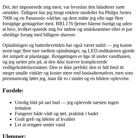
Det, der imponerede mig mest, var hvordan den håndterer sarte
områder. Tidligere har jeg brugt enklere modeller fra Philips Series
7000 og en Panasonic-våd/tør, og dem måtte jeg ofte tage flere
forsigtige gentagelser med. BRL176 fjerner hårene hurtigt og uden
at hive, hvilket sparede mig for rødme og småskrammer efter et par
uheldige forsøg med billigere shavere.
Opladningen og batterilevetiden har også været stabil — jeg kunne
nemt tage flere ture mellem opladninger, og LED-indikatoren gjorde
det simpelt at planlægge. Rengøringen er lige til under vandhanen,
og jeg sætter pris på, at den ikke kræver komplicerede
vedligeholdelsesrutiner. Den er ikke perfekt: den er lidt bred til
meget smalle vinkler og koster mere end basisalternativer, men som
premiumvalg føler jeg, man får ro i sindet og en blidere oplevelse.
Fordele:
Utrolig blid på sart hud — jeg oplevede næsten ingen
irritation
Fungerer både vådt og tørt, praktisk i badet
Godt greb og følelse af kvalitet
Let at rengøre under vand
Ulemper: