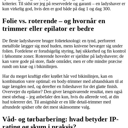
kriterier. Til sidst ser jeg på reservedele og garanti – en ladyshaver er
kun virkelig god, hvis den er god både på dag 1 og dag 300.
Folie vs. roterende – og hvornår en
trimmer eller epilator er bedre
De fleste ladyshavere bruger folieteknologi: en tynd, perforeret
metalfolie lægger sig mod huden, mens knivene bevæger sig under
folien. Fordelene er forudsigelig styring, høj sikkerhed og fin kontrol
i følsomme zoner. Roterende hoveder er sjældne på ladyshavere; de
kan være gode på store, flade områder, men er ofte mindre præcise
rundt om knæ og i bikinilinjen.
Har du meget kraftigt eller krøllet hår ved bikinilinjen, kan en
kombination være optimal: en body-trimmer med afstandskam til at
tage længden ned, og derefter en folieshaver for det glatte finish.
Overvejer du epilator? Den giver længstvarende resultat, men også
mest ubehag – jeg anbefaler den kun, hvis du allerede ved, at din
hud tolererer det. Til ansigtshår er en lille detail-trimmer med
afrundede spidser ofte det mest skånsomme valg.
Våd- og tørbarbering: hvad betyder IP-
rating og skum i praksis?