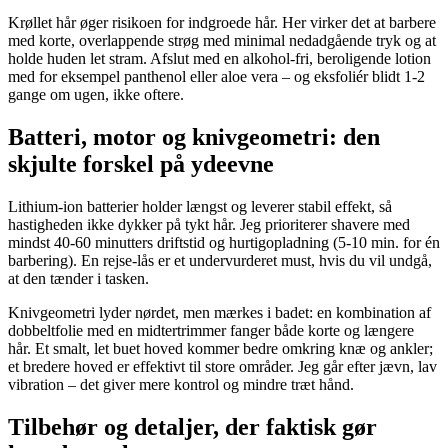
Krøllet hår øger risikoen for indgroede hår. Her virker det at barbere
med korte, overlappende strøg med minimal nedadgående tryk og at
holde huden let stram. Afslut med en alkohol-fri, beroligende lotion
med for eksempel panthenol eller aloe vera – og eksfoliér blidt 1-2
gange om ugen, ikke oftere.
Batteri, motor og knivgeometri: den
skjulte forskel på ydeevne
Lithium-ion batterier holder længst og leverer stabil effekt, så
hastigheden ikke dykker på tykt hår. Jeg prioriterer shavere med
mindst 40-60 minutters driftstid og hurtigopladning (5-10 min. for én
barbering). En rejse-lås er et undervurderet must, hvis du vil undgå,
at den tænder i tasken.
Knivgeometri lyder nørdet, men mærkes i badet: en kombination af
dobbeltfolie med en midtertrimmer fanger både korte og længere
hår. Et smalt, let buet hoved kommer bedre omkring knæ og ankler;
et bredere hoved er effektivt til store områder. Jeg går efter jævn, lav
vibration – det giver mere kontrol og mindre træt hånd.
Tilbehør og detaljer, der faktisk gør