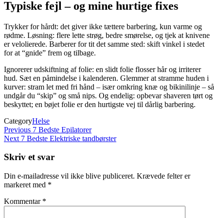
Typiske fejl – og mine hurtige fixes
Trykker for hårdt: det giver ikke tættere barbering, kun varme og
rødme. Løsning: flere lette strøg, bedre smørelse, og tjek at knivene
er velolierede. Barberer for tit det samme sted: skift vinkel i stedet
for at “gnide” frem og tilbage.
Ignorerer udskiftning af folie: en slidt folie flosser hår og irriterer
hud. Sæt en påmindelse i kalenderen. Glemmer at stramme huden i
kurver: stram let med fri hånd – især omkring knæ og bikinilinje – så
undgår du “skip” og små nips. Og endelig: opbevar shaveren tørt og
beskyttet; en bøjet folie er den hurtigste vej til dårlig barbering.
Category
Helse
Indlægsnavigation
Previous
Previous
7 Bedste Epilatorer
Post
Next
Next
7 Bedste Elektriske tandbørster
Post
Skriv et svar
Din e-mailadresse vil ikke blive publiceret.
Krævede felter er
markeret med
*
Kommentar
*