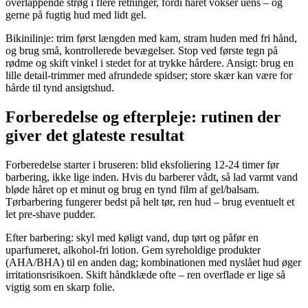
overlappende strøg i flere retninger, fordi håret vokser uens – og
gerne på fugtig hud med lidt gel.
Bikinilinje: trim først længden med kam, stram huden med fri hånd,
og brug små, kontrollerede bevægelser. Stop ved første tegn på
rødme og skift vinkel i stedet for at trykke hårdere. Ansigt: brug en
lille detail-trimmer med afrundede spidser; store skær kan være for
hårde til tynd ansigtshud.
Forberedelse og efterpleje: rutinen der
giver det glateste resultat
Forberedelse starter i bruseren: blid eksfoliering 12-24 timer før
barbering, ikke lige inden. Hvis du barberer vådt, så lad varmt vand
bløde håret op et minut og brug en tynd film af gel/balsam.
Tørbarbering fungerer bedst på helt tør, ren hud – brug eventuelt et
let pre-shave pudder.
Efter barbering: skyl med køligt vand, dup tørt og påfør en
uparfumeret, alkohol-fri lotion. Gem syreholdige produkter
(AHA/BHA) til en anden dag; kombinationen med nyslået hud øger
irritationsrisikoen. Skift håndklæde ofte – ren overflade er lige så
vigtig som en skarp folie.