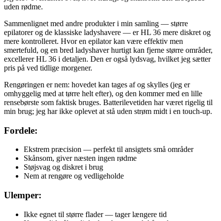
uden rødme.
Sammenlignet med andre produkter i min samling — større
epilatorer og de klassiske ladyshavere — er HL 36 mere diskret og
mere kontrolleret. Hvor en epilator kan være effektiv men
smertefuld, og en bred ladyshaver hurtigt kan fjerne større områder,
excellerer HL 36 i detaljen. Den er også lydsvag, hvilket jeg sætter
pris på ved tidlige morgener.
Rengøringen er nem: hovedet kan tages af og skylles (jeg er
omhyggelig med at tørre helt efter), og den kommer med en lille
rensebørste som faktisk bruges. Batterilevetiden har været rigelig til
min brug; jeg har ikke oplevet at stå uden strøm midt i en touch-up.
Fordele:
Ekstrem præcision — perfekt til ansigtets små områder
Skånsom, giver næsten ingen rødme
Støjsvag og diskret i brug
Nem at rengøre og vedligeholde
Ulemper:
Ikke egnet til større flader — tager længere tid