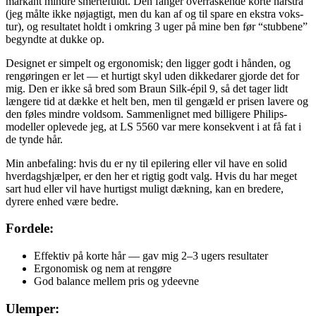
markant mindre smertefuldt. Den fanger overraskende korte hårstrå
(jeg målte ikke nøjagtigt, men du kan af og til spare en ekstra voks-
tur), og resultatet holdt i omkring 3 uger på mine ben før “stubbene”
begyndte at dukke op.
Designet er simpelt og ergonomisk; den ligger godt i hånden, og
rengøringen er let — et hurtigt skyl uden dikkedarer gjorde det for
mig. Den er ikke så bred som Braun Silk-épil 9, så det tager lidt
længere tid at dække et helt ben, men til gengæld er prisen lavere og
den føles mindre voldsom. Sammenlignet med billigere Philips-
modeller oplevede jeg, at LS 5560 var mere konsekvent i at få fat i
de tynde hår.
Min anbefaling: hvis du er ny til epilering eller vil have en solid
hverdagshjælper, er den her et rigtig godt valg. Hvis du har meget
sart hud eller vil have hurtigst muligt dækning, kan en bredere,
dyrere enhed være bedre.
Fordele:
Effektiv på korte hår — gav mig 2–3 ugers resultater
Ergonomisk og nem at rengøre
God balance mellem pris og ydeevne
Ulemper: