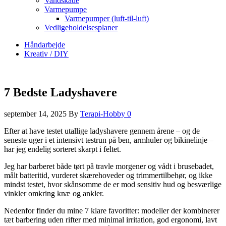
Vandskade
Varmepumpe
Varmepumper (luft-til-luft)
Vedligeholdelsesplaner
Håndarbejde
Kreativ / DIY
7 Bedste Ladyshavere
september 14, 2025
By
Terapi-Hobby
0
Efter at have testet utallige ladyshavere gennem årene – og de
seneste uger i et intensivt testrun på ben, armhuler og bikinelinje –
har jeg endelig sorteret skarpt i feltet.
Jeg har barberet både tørt på travle morgener og vådt i brusebadet,
målt batteritid, vurderet skærehoveder og trimmertilbehør, og ikke
mindst testet, hvor skånsomme de er mod sensitiv hud og besværlige
vinkler omkring knæ og ankler.
Nedenfor finder du mine 7 klare favoritter: modeller der kombinerer
tæt barbering uden rifter med minimal irritation, god ergonomi, lavt