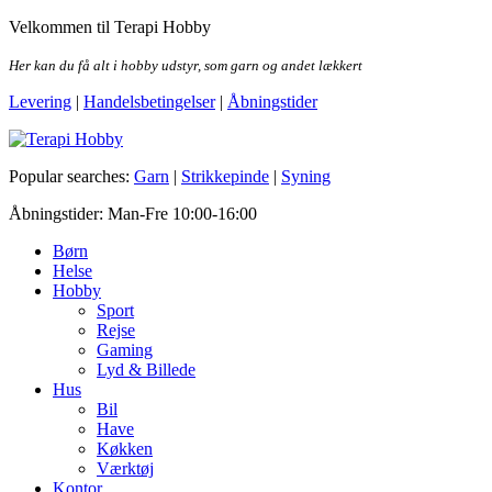
Skip
Velkommen til Terapi Hobby
to
the
Her kan du få alt i hobby udstyr, som garn og andet lækkert
content
Levering
|
Handelsbetingelser
|
Åbningstider
Terapi Hobby
Popular searches:
Garn
|
Strikkepinde
|
Syning
Åbningstider: Man-Fre 10:00-16:00
Børn
Helse
Hobby
Sport
Rejse
Gaming
Lyd & Billede
Hus
Bil
Have
Køkken
Værktøj
Kontor