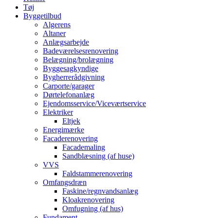
Tøj
Byggetilbud
Algerens
Altaner
Anlægsarbejde
Badeværelsesrenovering
Belægning/brolægning
Byggesagkyndige
Bygherrerådgivning
Carporte/garager
Dørtelefonanlæg
Ejendomsservice/Viceværtservice
Elektriker
Eltjek
Energimærke
Facaderenovering
Facademaling
Sandblæsning (af huse)
VVS
Faldstammerenovering
Omfangsdræn
Faskine/regnvandsanlæg
Kloakrenovering
Omfugning (af hus)
Fundament