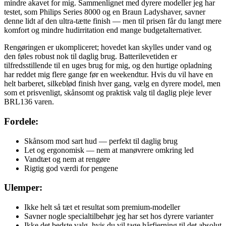
mindre akavet for mig. Sammenlignet med dyrere modeller jeg har
testet, som Philips Series 8000 og en Braun Ladyshaver, savner
denne lidt af den ultra-tætte finish — men til prisen får du langt mere
komfort og mindre hudirritation end mange budgetalternativer.
Rengøringen er ukompliceret; hovedet kan skylles under vand og
den føles robust nok til daglig brug. Batterilevetiden er
tilfredsstillende til en uges brug for mig, og den hurtige opladning
har reddet mig flere gange før en weekendtur. Hvis du vil have en
helt barberet, silkeblød finish hver gang, vælg en dyrere model, men
som et prisvenligt, skånsomt og praktisk valg til daglig pleje lever
BRL136 varen.
Fordele:
Skånsom mod sart hud — perfekt til daglig brug
Let og ergonomisk — nem at manøvrere omkring led
Vandtæt og nem at rengøre
Rigtig god værdi for pengene
Ulemper:
Ikke helt så tæt et resultat som premium-modeller
Savner nogle specialtilbehør jeg har set hos dyrere varianter
Ikke det bedste valg, hvis du vil tage hårfjerning til det absolut