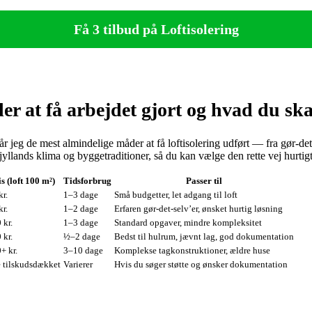
Få 3 tilbud på Loftisolering
r at få arbejdet gjort og hvad du ska
år jeg de mest almindelige måder at få loftisolering udført — fra gør‑de
jyllands klima og byggetraditioner, så du kan vælge den rette vej hurtigt
s (loft 100 m²)
Tidsforbrug
Passer til
r.
1–3 dage
Små budgetter, let adgang til loft
r.
1–2 dage
Erfaren gør‑det‑selv’er, ønsket hurtig løsning
 kr.
1–3 dage
Standard opgaver, mindre kompleksitet
 kr.
½–2 dage
Bedst til hulrum, jævnt lag, god dokumentation
+ kr.
3–10 dage
Komplekse tagkonstruktioner, ældre huse
e tilskudsdækket
Varierer
Hvis du søger støtte og ønsker dokumentation