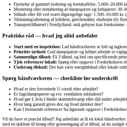
Fjernelse af gammel isolering og bortskaffelse: 5.000–20.000 
Montering eller reetablering af dampspærre og luftspærre: 30–8
Stillads eller lift ved svært tilgængelige tage: 1.500–10.000 kr
Tilslutning/afretning af loftslem, gulvbrædder, elarbejde (fx flytn
Transport/tilkørsel i Nordjylland: små gebyrer kan forekomme — 
Praktiske råd — hvad jeg altid anbefaler
Start med en inspektion:
Lad håndværkeren se loft og tagkons
Prioritér tæthed:
God dampspærre og lufttæt arbejde er vigtig
Sammenlign tilbud:
Få 3 tilbud, og bed om specificerede priser
Tjek referencer lokalt:
Spørg efter opgaver i Frederikshavn el
Undersøg tilskud:
Der kan være energitilskud eller lokale ord
Spørg håndværkeren — checkliste før underskrift
Hvad er den forventede U‑værdi efter arbejdet?
Er fugt/dampspærre og evt. ventilation inkluderet?
Hvad gør I, hvis I finder skimmelsvamp eller råd under arbejdet
Hvor lang garanti gives der, og hvad dækker den?
Kan I fremsende referencer fra lignende opgaver i Frederikshav
Vil du have et præcist tilbud? Jeg anbefaler at få en lokal håndværker
med en tjekliste til besøg eller gennemgang af et tilbud, så du undgår 