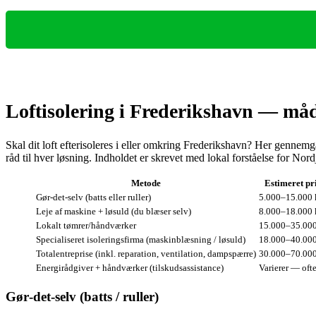
Loftisolering i Frederikshavn — måde
Skal dit loft efterisoleres i eller omkring Frederikshavn? Her gennemg
råd til hver løsning. Indholdet er skrevet med lokal forståelse for Nord
Metode
Estimeret pri
Gør‑det‑selv (batts eller ruller)
5.000–15.000 k
Leje af maskine + løsuld (du blæser selv)
8.000–18.000 k
Lokalt tømrer/håndværker
15.000–35.000
Specialiseret isoleringsfirma (maskinblæsning / løsuld)
18.000–40.000
Totalentreprise (inkl. reparation, ventilation, dampspærre)
30.000–70.000
Energirådgiver + håndværker (tilskudsassistance)
Varierer — oft
Gør‑det‑selv (batts / ruller)