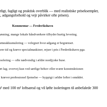
rligt, fagligt og praktisk overblik — med realistiske priseksempler,
, adgangsforhold og vejr påvirker ofte prisen).
Kommentar — Frederikshavn
løsning; mange lokale håndværkere tilbyder hurtig levering.
armeakkumulering — velegnet hvor adgang er begrænset.
re tid og kræve specialmaskiner; rejser i pris i Frederikshavn pga.
r isolering — ofte nødvendig i ældre nordjyske huse.
æt lag; overvej kun ved særlige behov eller svære konstruktioner.
ræver professionel fjernelse — hyppigt i ældre lofter i området.
² med 100 m² loftsareal og vil løfte isoleringen til anbefalede 300