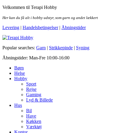
Skip
Velkommen til Terapi Hobby
to
the
Her kan du få alt i hobby udstyr, som garn og andet lækkert
content
Levering
|
Handelsbetingelser
|
Åbningstider
Terapi Hobby
Popular searches:
Garn
|
Strikkepinde
|
Syning
Åbningstider: Man-Fre 10:00-16:00
Børn
Helse
Hobby
Sport
Rejse
Gaming
Lyd & Billede
Hus
Bil
Have
Køkken
Værktøj
Kontor