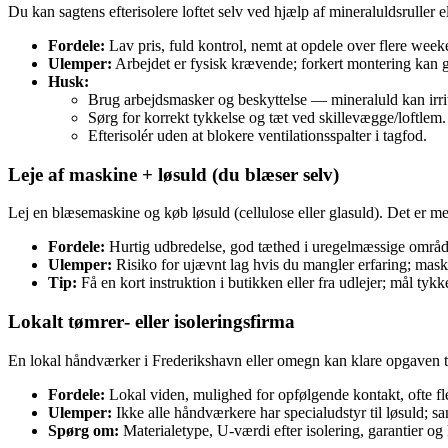
Du kan sagtens efterisolere loftet selv ved hjælp af mineraluldsruller e
Fordele:
Lav pris, fuld kontrol, nemt at opdele over flere week
Ulemper:
Arbejdet er fysisk krævende; forkert montering kan 
Husk:
Brug arbejdsmasker og beskyttelse — mineraluld kan irri
Sørg for korrekt tykkelse og tæt ved skillevægge/loftlem.
Efterisolér uden at blokere ventilationsspalter i tagfod.
Leje af maskine + løsuld (du blæser selv)
Lej en blæsemaskine og køb løsuld (cellulose eller glasuld). Det er 
Fordele:
Hurtig udbredelse, god tæthed i uregelmæssige områd
Ulemper:
Risiko for ujævnt lag hvis du mangler erfaring; maskin
Tip:
Få en kort instruktion i butikken eller fra udlejer; mål tyk
Lokalt tømrer‑ eller isoleringsfirma
En lokal håndværker i Frederikshavn eller omegn kan klare opgaven til
Fordele:
Lokal viden, mulighed for opfølgende kontakt, ofte fle
Ulemper:
Ikke alle håndværkere har specialudstyr til løsuld; s
Spørg om:
Materialetype, U‑værdi efter isolering, garantier og