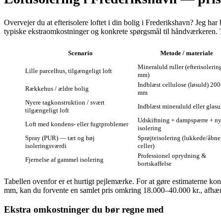
Overvejer du at efterisolere loftet i din bolig i Frederikshavn? Jeg ha
typiske ekstraomkostninger og konkrete spørgsmål til håndværkeren. Tal
Scenario
Metode / materiale
Mineraluld ruller (efterisoleri
Lille parcelhus, tilgængeligt loft
mm)
Indblæst cellulose (løsuld) 20
Rækkehus / ældre bolig
mm
Nyere tagkonstruktion / svært
Indblæst mineraluld eller glasu
tilgængeligt loft
Udskiftning + dampspærre + n
Loft med kondens- eller fugtproblemer
isolering
Spray (PUR) — tæt og høj
Sprøjteisolering (lukkede/åbne
isoleringsværdi
celler)
Professionel oprydning &
Fjernelse af gammel isolering
bortskaffelse
Tabellen ovenfor er et hurtigt pejlemærke. For at gøre estimaterne konk
mm, kan du forvente en samlet pris omkring 18.000–40.000 kr., afhæn
Ekstra omkostninger du bør regne med