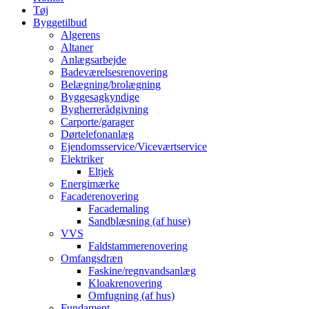
Tøj
Byggetilbud
Algerens
Altaner
Anlægsarbejde
Badeværelsesrenovering
Belægning/brolægning
Byggesagkyndige
Bygherrerådgivning
Carporte/garager
Dørtelefonanlæg
Ejendomsservice/Viceværtservice
Elektriker
Eltjek
Energimærke
Facaderenovering
Facademaling
Sandblæsning (af huse)
VVS
Faldstammerenovering
Omfangsdræn
Faskine/regnvandsanlæg
Kloakrenovering
Omfugning (af hus)
Fundament