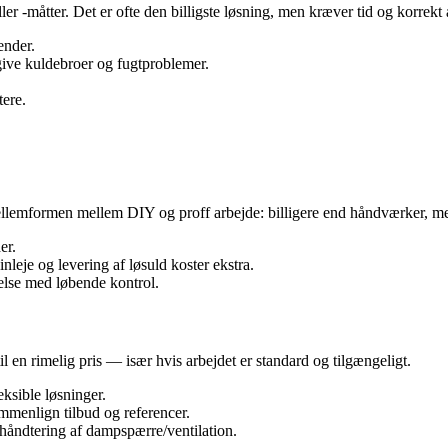
ller -måtter. Det er ofte den billigste løsning, men kræver tid og korrek
ender.
give kuldebroer og fugtproblemer.
tere.
mellemformen mellem DIY og proff arbejde: billigere end håndværker, me
er.
leje og levering af løsuld koster ekstra.
kelse med løbende kontrol.
 en rimelig pris — især hvis arbejdet er standard og tilgængeligt.
ksible løsninger.
ammenlign tilbud og referencer.
 håndtering af dampspærre/ventilation.