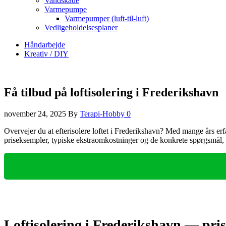
Vandskade
Varmepumpe
Varmepumper (luft-til-luft)
Vedligeholdelsesplaner
Håndarbejde
Kreativ / DIY
Få tilbud på loftisolering i Frederikshavn
november 24, 2025
By
Terapi-Hobby
0
Overvejer du at efterisolere loftet i Frederikshavn? Med mange års erfa
priseksempler, typiske ekstraomkostninger og de konkrete spørgsmål, d
Loftisolering i Frederikshavn — prise