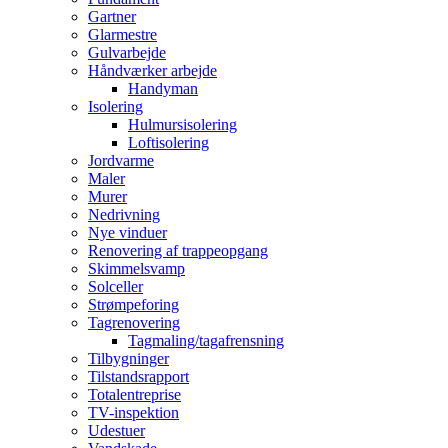
Gartner
Glarmestre
Gulvarbejde
Håndværker arbejde
Handyman
Isolering
Hulmursisolering
Loftisolering
Jordvarme
Maler
Murer
Nedrivning
Nye vinduer
Renovering af trappeopgang
Skimmelsvamp
Solceller
Strømpeforing
Tagrenovering
Tagmaling/tagafrensning
Tilbygninger
Tilstandsrapport
Totalentreprise
TV-inspektion
Udestuer