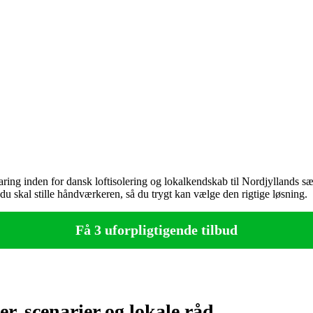
ring inden for dansk loftisolering og lokalkendskab til Nordjyllands særl
u skal stille håndværkeren, så du trygt kan vælge den rigtige løsning.
Få 3 uforpligtigende tilbud
r, scenarier og lokale råd