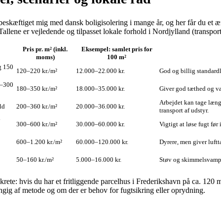
r beskæftiget mig med dansk boligisolering i mange år, og her får du et æ
lene er vejledende og tilpasset lokale forhold i Nordjylland (transport
Pris pr. m² (inkl.
Eksempel: samlet pris for
moms)
100 m²
ng 150
120–220 kr./m²
12.000–22.000 kr.
God og billig standard
0–300
180–350 kr./m²
18.000–35.000 kr.
Giver god tæthed og v
Arbejdet kan tage længe
ld
200–360 kr./m²
20.000–36.000 kr.
transport af udstyr.
y
300–600 kr./m²
30.000–60.000 kr.
Vigtigt at løse fugt fø
600–1.200 kr./m²
60.000–120.000 kr.
Dyrere, men giver luftt
50–160 kr./m²
5.000–16.000 kr.
Støv og skimmelsvamp k
rete: hvis du har et fritliggende parcelhus i Frederikshavn på ca. 120 m
gig af metode og om der er behov for fugtsikring eller oprydning.