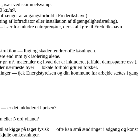
kr., især ved skimmelsvamp.
0 kr./m².
. (afhænger af adgangsforhold i Frederikshavn).
ing af loftradiator eller installation af tilgængelighedsræling).
især for mindre entreprenører, der skal køre til Frederikshavn.
truktion — fugt og skader ændrer ofte løsningen.
ere end mm-tyk isolering alene.
 pr. m², materialer og hvad der er inkluderet (affald, dampspærre osv.).
ler nærmeste byer — lokale forhold gør en forskel.
ninger — tjek Energistyrelsen og din kommune før arbejde sættes i gang
 — er det inkluderet i prisen?
n eller Nordjylland?
 til at kigge på taget fysisk — ofte kan små ændringer i adgang og konst
skjulte omkostninger.