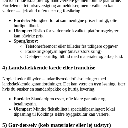
Du kan finde isolatører og håndværkere gennem online platforme.
Fordelen er let prisoversigt og anmeldelser, men kvaliteten kan
variere — tjek altid referencer og forsikring.
Fordele:
Mulighed for at sammenligne priser hurtigt, ofte
hurtige tilbud.
Ulemper:
Risiko for varierende kvalitet; platformsgebyrer
kan påvirke pris.
Spørg/kræv:
Telefonreferencer eller billeder fra tidligere opgaver.
Forsikringsoplysninger (ansvarsforsikring).
Detaljeret skriftligt tilbud med materialer og arbejdstid.
4) Landsdækkende kæde eller franchise
Nogle kæder tilbyder standardiserede loftsisoleringer med
landsdækkende garantiordninger. Det kan være en tryg løsning, især
hvis du ønsker en standardpakke og hurtig levering.
Fordele:
Standardprocesser, ofte klare garantier og
betalingstrin.
Ulemper:
Mindre fleksibilitet i specialtilpasninger; lokal
tilpasning til Koldings ældre byggekultur kan variere.
5) Gør‑det‑selv (køb materialer eller lej udstyr)