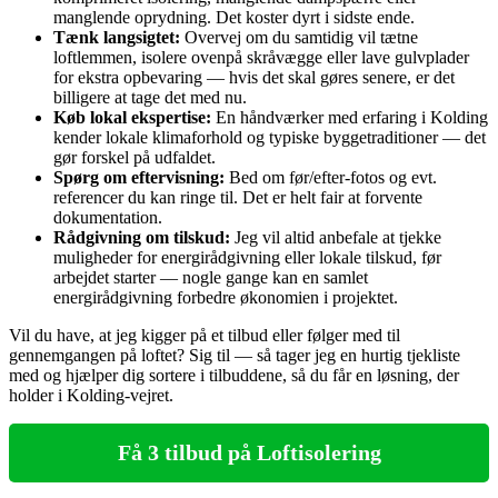
manglende oprydning. Det koster dyrt i sidste ende.
Tænk langsigtet:
Overvej om du samtidig vil tætne
loftlemmen, isolere ovenpå skråvægge eller lave gulvplader
for ekstra opbevaring — hvis det skal gøres senere, er det
billigere at tage det med nu.
Køb lokal ekspertise:
En håndværker med erfaring i Kolding
kender lokale klimaforhold og typiske byggetraditioner — det
gør forskel på udfaldet.
Spørg om eftervisning:
Bed om før/efter-fotos og evt.
referencer du kan ringe til. Det er helt fair at forvente
dokumentation.
Rådgivning om tilskud:
Jeg vil altid anbefale at tjekke
muligheder for energirådgivning eller lokale tilskud, før
arbejdet starter — nogle gange kan en samlet
energirådgivning forbedre økonomien i projektet.
Vil du have, at jeg kigger på et tilbud eller følger med til
gennemgangen på loftet? Sig til — så tager jeg en hurtig tjekliste
med og hjælper dig sortere i tilbuddene, så du får en løsning, der
holder i Kolding-vejret.
Få 3 tilbud på Loftisolering