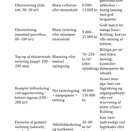
parcelhus eller
Efterisolering (lille
Blæst cellulose
6.000–
rækkehus —
loft, 30–50 m²)
eller mineraluld
13.000 kr.
hurtig løsning
med god
besparelse.
Godt match for
Efterisolering
Blæst isolering
mange huse i
9.000–
(standard parcelhus,
eller rulummet
Kolding; kræver
25.000 kr.
60–100 m²)
mineraluld
ofte tætning af
loftlem.
Billigst per m²
70–250
med blæst
Top‑up af eksisterende
Blæsning eller
kr./m²
løsning;
isolering (suppl. 100–
manuel
(efter
kontroller
200 mm)
oplægning
opmåling)
dampspærre før
arbejde.
Koster mere
pga. krav om
Komplet loftisolering
fugtsikring og
Nyt isoleringslag
40.000–
ved tagrenovering /
adgangsarbejde;
+ dampspærre +
150.000
beboet tagrum (100–
ofte ved
tætning
kr.
200 m²)
renovering af
ældre villaer i
Kolding.
Kan være
Fjernelse af gammel
20–60
nødvendigt ved
Affaldshåndtering
isolering (asbestfri,
kr./m²
fugtskader eller
og bortkørsel