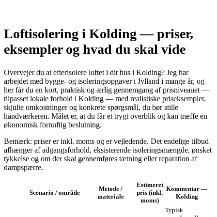
Loftisolering i Kolding — priser,
eksempler og hvad du skal vide
Overvejer du at efterisolere loftet i dit hus i Kolding? Jeg har
arbejdet med bygge- og isoleringsopgaver i Jylland i mange år, og
her får du en kort, praktisk og ærlig gennemgang af prisniveauet —
tilpasset lokale forhold i Kolding — med realistiske priseksempler,
skjulte omkostninger og konkrete spørgsmål, du bør stille
håndværkeren. Målet er, at du får et trygt overblik og kan træffe en
økonomisk fornuftig beslutning.
Bemærk: priser er inkl. moms og er vejledende. Det endelige tilbud
afhænger af adgangsforhold, eksisterende isoleringsmængde, ønsket
tykkelse og om der skal gennemføres tætning eller reparation af
dampspærre.
Estimeret
Metode /
Kommentar —
Scenario / område
pris (inkl.
materiale
Kolding
moms)
Typisk