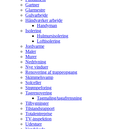
Gartner
Glarmestre
Gulvarbejde
Håndværker arbejde
Handyman
Isolering
Hulmursisolering
Loftisolering
Jordvarme
Maler
Murer
Nedrivning
Nye vinduer
Renovering af trappeopgang
Skimmelsvamp
Solceller
Strømpeforing
Tagrenovering
Tagmaling/tagafrensning
Tilbygninger
Tilstandsrapport
Totalentreprise
TV-inspektion
Udestuer