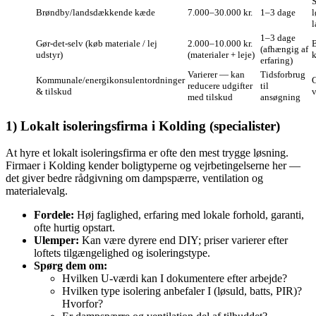
S
Brøndby/landsdækkende kæde
7.000–30.000 kr.
1–3 dage
l
l
1–3 dage
Gør‑det‑selv (køb materiale / lej
2.000–10.000 kr.
B
(afhængig af
udstyr)
(materialer + leje)
k
erfaring)
Varierer — kan
Tidsforbrug
Kommunale/energikonsulentordninger
G
reducere udgifter
til
& tilskud
v
med tilskud
ansøgning
1) Lokalt isoleringsfirma i Kolding (specialister)
At hyre et lokalt isoleringsfirma er ofte den mest trygge løsning.
Firmaer i Kolding kender boligtyperne og vejrbetingelserne her —
det giver bedre rådgivning om dampspærre, ventilation og
materialevalg.
Fordele:
Høj faglighed, erfaring med lokale forhold, garanti,
ofte hurtig opstart.
Ulemper:
Kan være dyrere end DIY; priser varierer efter
loftets tilgængelighed og isoleringstype.
Spørg dem om:
Hvilken U‑værdi kan I dokumentere efter arbejde?
Hvilken type isolering anbefaler I (løsuld, batts, PIR)?
Hvorfor?