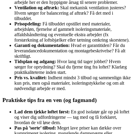
arbejde her er den hyppigste årsag til senere problemer.
Ventilation og aftræk:
Skal mekanisk ventilation justeres?
Hvem sørger for balancering af aftræk? Få det med i
tilbuddet.
Prisopdeling:
Få tilbuddet opstillet med materialer,
arbejdsløn, fjernelse af gammelt isoleringsmateriale,
affaldshåndtering og eventuelle ekstra arbejder (fx
forstærkning af loftsbjælker eller tætning omkring skorstene).
Garanti og dokumentation:
Hvad er garantitiden? Får du
leverandancedokumentation og montagebeskrivelse? Få alt
skriftligt.
Tidsplan og adgang:
Hvor lang tid tager jobbet? Hvem
sørger for oprydning? Skal du fjerne ting fra loftet? Klarlæg
praktikaliteterne inden start.
Pris vs. kvalitet:
Indhent mindst 3 tilbud og sammenlign ikke
kun pris, men også materialer, isoleringstykkelse og om alt
nødvendigt arbejde er med.
Praktiske tips fra en ven (og fagmand)
Lad dem tjekke loftet først:
En god isolatør går op på loftet
og viser dig udfordringerne — tag med og få forklaret,
hvordan de vil løse dem.
Pas på ’sorte’ tilbud:
Meget lave priser kan dække over
komprimeret isolering, manglende dampspærre eller