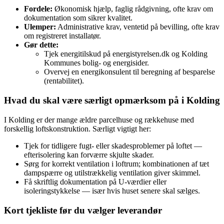
Fordele:
Økonomisk hjælp, faglig rådgivning, ofte krav om
dokumentation som sikrer kvalitet.
Ulemper:
Administrative krav, ventetid på bevilling, ofte krav
om registreret installatør.
Gør dette:
Tjek energitilskud på energistyrelsen.dk og Kolding
Kommunes bolig- og energisider.
Overvej en energikonsulent til beregning af besparelse
(rentabilitet).
Hvad du skal være særligt opmærksom på i Kolding
I Kolding er der mange ældre parcelhuse og rækkehuse med
forskellig loftskonstruktion. Særligt vigtigt her:
Tjek for tidligere fugt- eller skadesproblemer på loftet —
efterisolering kan forværre skjulte skader.
Sørg for korrekt ventilation i loftrum; kombinationen af tæt
dampspærre og utilstrækkelig ventilation giver skimmel.
Få skriftlig dokumentation på U‑værdier eller
isoleringstykkelse — især hvis huset senere skal sælges.
Kort tjekliste før du vælger leverandør