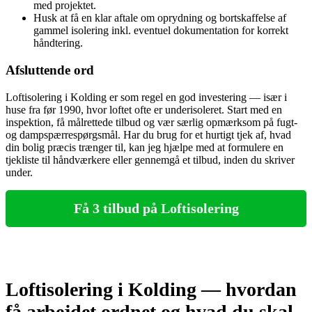
med projektet.
Husk at få en klar aftale om oprydning og bortskaffelse af
gammel isolering inkl. eventuel dokumentation for korrekt
håndtering.
Afsluttende ord
Loftisolering i Kolding er som regel en god investering — især i
huse fra før 1990, hvor loftet ofte er underisoleret. Start med en
inspektion, få målrettede tilbud og vær særlig opmærksom på fugt-
og dampspærrespørgsmål. Har du brug for et hurtigt tjek af, hvad
din bolig præcis trænger til, kan jeg hjælpe med at formulere en
tjekliste til håndværkere eller gennemgå et tilbud, inden du skriver
under.
Få 3 tilbud på Loftisolering
Loftisolering i Kolding — hvordan
få arbejdet ordnet og hvad du skal