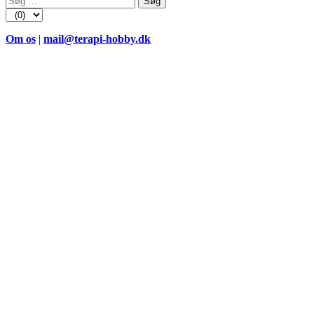
efter:
Om os
|
mail@terapi-hobby.dk