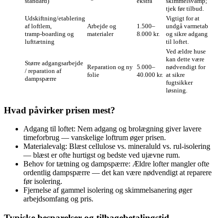
standard)
ekstra
skimmelsvamp;
tjek før tilbud.
Udskiftning/etablering
Vigtigt for at
af loftlem,
Arbejde og
1.500–
undgå varmetab
tramp‑boarding og
materialer
8.000 kr.
og sikre adgang
lufttætning
til loftet.
Ved ældre huse
kan dette være
Større adgangsarbejde
Reparation og ny
5.000–
nødvendigt for
/ reparation af
folie
40.000 kr.
at sikre
dampspærre
fugtsikker
løsning.
Hvad påvirker prisen mest?
Adgang til loftet: Nem adgang og brolægning giver lavere
timeforbrug — vanskelige loftrum øger prisen.
Materialevalg: Blæst cellulose vs. mineraluld vs. rul-isolering
— blæst er ofte hurtigst og bedste ved ujævne rum.
Behov for tætning og dampspærre: Ældre lofter mangler ofte
ordentlig dampspærre — det kan være nødvendigt at reparere
før isolering.
Fjernelse af gammel isolering og skimmelsanering øger
arbejdsomfang og pris.
Typiske besparelser og tilbagebetalingstid