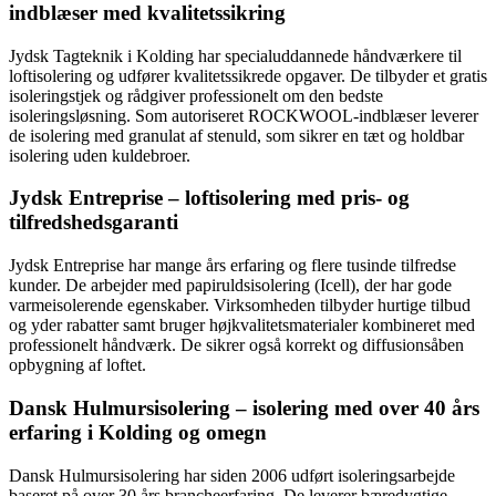
indblæser med kvalitetssikring
Jydsk Tagteknik i Kolding har specialuddannede håndværkere til
loftisolering og udfører kvalitetssikrede opgaver. De tilbyder et gratis
isoleringstjek og rådgiver professionelt om den bedste
isoleringsløsning. Som autoriseret ROCKWOOL-indblæser leverer
de isolering med granulat af stenuld, som sikrer en tæt og holdbar
isolering uden kuldebroer.
Jydsk Entreprise – loftisolering med pris- og
tilfredshedsgaranti
Jydsk Entreprise har mange års erfaring og flere tusinde tilfredse
kunder. De arbejder med papiruldsisolering (Icell), der har gode
varmeisolerende egenskaber. Virksomheden tilbyder hurtige tilbud
og yder rabatter samt bruger højkvalitetsmaterialer kombineret med
professionelt håndværk. De sikrer også korrekt og diffusionsåben
opbygning af loftet.
Dansk Hulmursisolering – isolering med over 40 års
erfaring i Kolding og omegn
Dansk Hulmursisolering har siden 2006 udført isoleringsarbejde
baseret på over 30 års brancheerfaring. De leverer bæredygtige