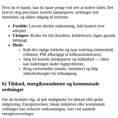
Hvis du er handy, kan du spare penge ved selv at isolere loftet. Det
kræver dog præcision: korrekt dampspærre, tætninger ved
hanebånd, og sikker adgang til loftsrum.
Fordele:
Laveste direkte omkostning, fuld kontrol over
arbejdet.
Ulemper:
Risiko for fejl (kondens, kuldebroer), ingen garanti,
tidstungt.
Husk:
Køb den rigtige tykkelse og type isolering (mineraluld,
cellulose, PIR afhængigt af loftkonstruktionen).
Sørg for korrekt dampspærre og lufttæthed — ellers
kan isoleringen skabe fugtproblemer.
Brug værnemidler (maske, handsker) og følg
sikkerhedsregler for loftsadgang.
6) Tilskud, energikonsulenter og kommunale
ordninger
Før du beslutter dig, så tjek muligheder for tilskud eller gratis
rådgivning. Energistyrelsen, lokale initiativer eller kommunale
ordninger kan reducere omkostningen, især ved samlede
energirenoveringer.