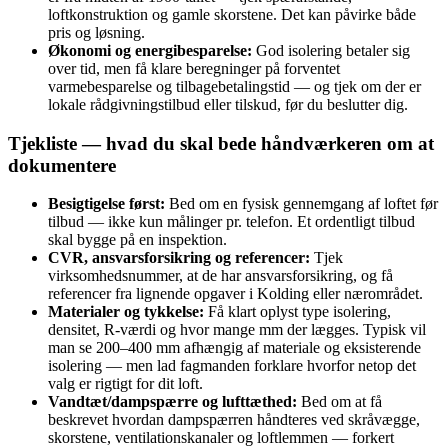
loftkonstruktion og gamle skorstene. Det kan påvirke både
pris og løsning.
Økonomi og energibesparelse:
God isolering betaler sig
over tid, men få klare beregninger på forventet
varmebesparelse og tilbagebetalingstid — og tjek om der er
lokale rådgivningstilbud eller tilskud, før du beslutter dig.
Tjekliste — hvad du skal bede håndværkeren om at
dokumentere
Besigtigelse først:
Bed om en fysisk gennemgang af loftet før
tilbud — ikke kun målinger pr. telefon. Et ordentligt tilbud
skal bygge på en inspektion.
CVR, ansvarsforsikring og referencer:
Tjek
virksomhedsnummer, at de har ansvarsforsikring, og få
referencer fra lignende opgaver i Kolding eller nærområdet.
Materialer og tykkelse:
Få klart oplyst type isolering,
densitet, R-værdi og hvor mange mm der lægges. Typisk vil
man se 200–400 mm afhængig af materiale og eksisterende
isolering — men lad fagmanden forklare hvorfor netop det
valg er rigtigt for dit loft.
Vandtæt/dampspærre og lufttæthed:
Bed om at få
beskrevet hvordan dampspærren håndteres ved skråvægge,
skorstene, ventilationskanaler og loftlemmen — forkert