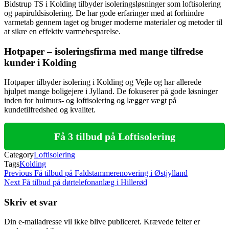
Bidstrup TS i Kolding tilbyder isoleringsløsninger som loftisolering
og papiruldsisolering. De har gode erfaringer med at forhindre
varmetab gennem taget og bruger moderne materialer og metoder til
at sikre en effektiv varmebesparelse.
Hotpaper – isoleringsfirma med mange tilfredse
kunder i Kolding
Hotpaper tilbyder isolering i Kolding og Vejle og har allerede
hjulpet mange boligejere i Jylland. De fokuserer på gode løsninger
inden for hulmurs- og loftisolering og lægger vægt på
kundetilfredshed og kvalitet.
Få 3 tilbud på Loftisolering
Category
Loftisolering
Tags
Kolding
Indlægsnavigation
Previous
Previous
Få tilbud på Faldstammerenovering i Østjylland
Post
Next
Next
Få tilbud på dørtelefonanlæg i Hillerød
Post
Skriv et svar
Din e-mailadresse vil ikke blive publiceret.
Krævede felter er