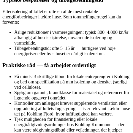
Efterisolering af loftet er ofte en af de mest rentable
energiforbedringer i ældre huse. Som tommelfingerregel kan du
forvente:
Årlige reduktioner i varmeregningen: typisk 800–4.000 kr./år
afhængig af husets størrelse, nuværende isolering og
varmekilde.
Tilbagebetalingstid: ofte 5–15 år — hurtigere ved høje
energipriser eller hvis huset er dårligt isoleret nu.
Praktiske råd — få arbejdet ordentligt
Få mindst 3 skriftlige tilbud fra lokale entreprenører i Kolding
og bed om specifikation på mm isolering og densitet (særligt
ved cellulose).
Spørg om garanti, brandklasse for materialet og referencer fra
lignende opgaver i området.
Kontroller om anlægget kræver supplerende ventilation eller
opgradering af loftets fugtstyring — især relevant i ældre huse
tæt på Kolding Fjord, hvor luftfugtighed kan variere.
Tjek muligheden for finansiering eller lokale
energirådgivningsordninger hos Kolding Kommune — der
kan være rådgivningstilbud eller vejledninger, der hjælper