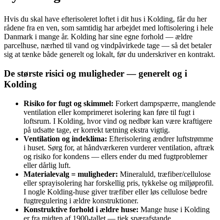
Hvis du skal have efterisoleret loftet i dit hus i Kolding, får du her
rådene fra en ven, som samtidig har arbejdet med loftisolering i hele
Danmark i mange år. Kolding har sine egne forhold — ældre
parcelhuse, nærhed til vand og vindpåvirkede tage — så det betaler
sig at tænke både generelt og lokalt, før du underskriver en kontrakt.
De største risici og muligheder — generelt og i
Kolding
Risiko for fugt og skimmel:
Forkert dampspærre, manglende
ventilation eller komprimeret isolering kan føre til fugt i
loftsrum. I Kolding, hvor vind og nedbør kan være kraftigere
på udsatte tage, er korrekt tætning ekstra vigtig.
Ventilation og indeklima:
Efterisolering ændrer luftstrømme
i huset. Sørg for, at håndværkeren vurderer ventilation, aftræk
og risiko for kondens — ellers ender du med fugtproblemer
eller dårlig luft.
Materialevalg = muligheder:
Mineraluld, træfiber/cellulose
eller sprayisolering har forskellig pris, tykkelse og miljøprofil.
I nogle Kolding-huse giver træfiber eller løs cellulose bedre
fugtregulering i ældre konstruktioner.
Konstruktive forhold i ældre huse:
Mange huse i Kolding
er fra midten af 1900-tallet — tjek spærafstande,