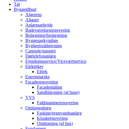
Tøj
Byggetilbud
Algerens
Altaner
Anlægsarbejde
Badeværelsesrenovering
Belægning/brolægning
Byggesagkyndige
Bygherrerådgivning
Carporte/garager
Dørtelefonanlæg
Ejendomsservice/Viceværtservice
Elektriker
Eltjek
Energimærke
Facaderenovering
Facademaling
Sandblæsning (af huse)
VVS
Faldstammerenovering
Omfangsdræn
Faskine/regnvandsanlæg
Kloakrenovering
Omfugning (af hus)
Fundament