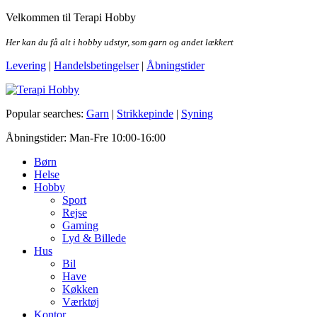
Skip
Velkommen til Terapi Hobby
to
the
Her kan du få alt i hobby udstyr, som garn og andet lækkert
content
Levering
|
Handelsbetingelser
|
Åbningstider
Terapi Hobby
Popular searches:
Garn
|
Strikkepinde
|
Syning
Åbningstider: Man-Fre 10:00-16:00
Børn
Helse
Hobby
Sport
Rejse
Gaming
Lyd & Billede
Hus
Bil
Have
Køkken
Værktøj
Kontor