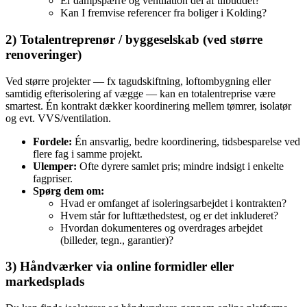
Er dampspærre og ventilation del af tilbuddet?
Kan I fremvise referencer fra boliger i Kolding?
2) Totalentreprenør / byggeselskab (ved større
renoveringer)
Ved større projekter — fx tagudskiftning, loftombygning eller
samtidig efterisolering af vægge — kan en totalentreprise være
smartest. Én kontrakt dækker koordinering mellem tømrer, isolatør
og evt. VVS/ventilation.
Fordele:
Én ansvarlig, bedre koordinering, tidsbesparelse ved
flere fag i samme projekt.
Ulemper:
Ofte dyrere samlet pris; mindre indsigt i enkelte
fagpriser.
Spørg dem om:
Hvad er omfanget af isoleringsarbejdet i kontrakten?
Hvem står for lufttæthedstest, og er det inkluderet?
Hvordan dokumenteres og overdrages arbejdet
(billeder, tegn., garantier)?
3) Håndværker via online formidler eller
markedsplads