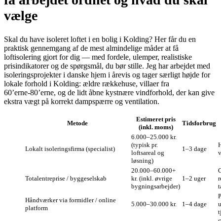
vælge
Skal du have isoleret loftet i en bolig i Kolding? Her får du en
praktisk gennemgang af de mest almindelige måder at få
loftisolering gjort for dig — med fordele, ulemper, realistiske
prisindikatorer og de spørgsmål, du bør stille. Jeg har arbejdet med
isoleringsprojekter i danske hjem i årevis og tager særligt højde for
lokale forhold i Kolding: ældre rækkehuse, villaer fra
60’erne‑80’erne, og de lidt åbne kystnære vindforhold, der kan give
ekstra vægt på korrekt dampspærre og ventilation.
Estimeret pris
Metode
Tidsforbrug
(inkl. moms)
6.000–25.000 kr.
(typisk pr.
H
Lokalt isoleringsfirma (specialist)
1–3 dage
loftsareal og
v
løsning)
20.000–60.000+
G
Totalentreprise / byggeselskab
kr. (inkl. øvrige
1–2 uger
r
bygningsarbejder)
t
P
Håndværker via formidler / online
5.000–30.000 kr.
1–4 dage
platform
t