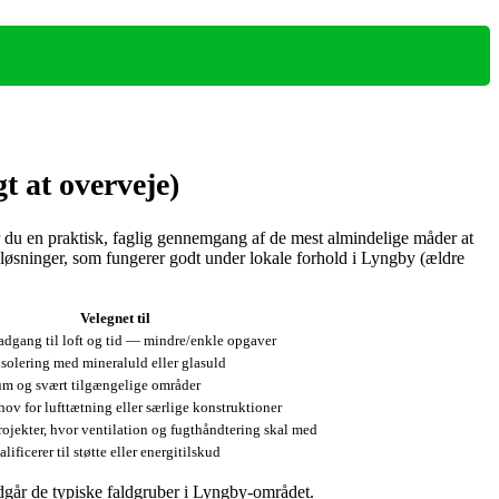
t at overveje)
år du en praktisk, faglig gennemgang af de mest almindelige måder at
på løsninger, som fungerer godt under lokale forhold i Lyngby (ældre
Velegnet til
adgang til loft og tid — mindre/enkle opgaver
isolering med mineraluld eller glasuld
um og svært tilgængelige områder
ov for lufttætning eller særlige konstruktioner
ojekter, hvor ventilation og fugthåndtering skal med
lificerer til støtte eller energitilskud
ndgår de typiske faldgruber i Lyngby‑området.