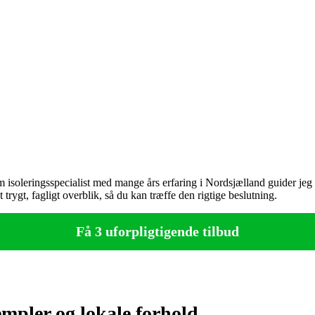
 isoleringsspecialist med mange års erfaring i Nordsjælland guid­er jeg 
trygt, fagligt overblik, så du kan træffe den rigtige beslutning.
Få 3 uforpligtigende tilbud
empler og lokale forhold