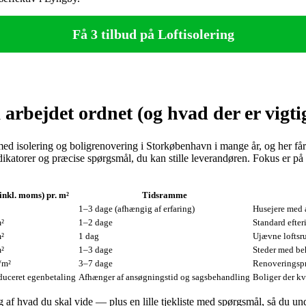
Få 3 tilbud på Loftisolering
arbejdet ordnet (og hvad der er vigtig
t med isolering og boligrenovering i Storkøbenhavn i mange år, og her f
sindikatorer og præcise spørgsmål, du kan stille leverandøren. Fokus er 
(inkl. moms) pr. m²
Tidsramme
1–3 dage (afhængig af erfaring)
Husejere med 
m²
1–2 dage
Standard efter
m²
1 dag
Ujævne loftsr
m²
1–3 dage
Steder med beh
/m²
3–7 dage
Renoveringspr
educeret egenbetaling
Afhænger af ansøgningstid og sagsbehandling
Boliger der kva
 af hvad du skal vide — plus en lille tjekliste med spørgsmål, så du u