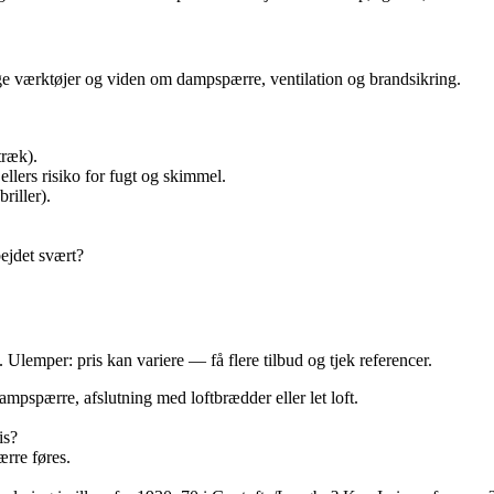
gtige værktøjer og viden om dampspærre, ventilation og brandsikring.
træk).
lers risiko for fugt og skimmel.
riller).
bejdet svært?
 Ulemper: pris kan variere — få flere tilbud og tjek referencer.
mpspærre, afslutning med loftbrædder eller let loft.
is?
rre føres.