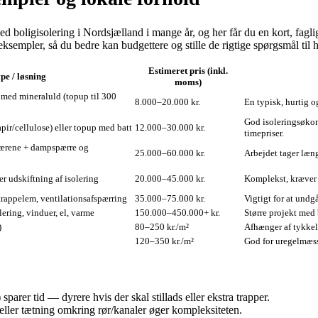
med boligisolering i Nordsjælland i mange år, og her får du en kort, fagl
eksempler, så du bedre kan budgettere og stille de rigtige spørgsmål til
Estimeret pris (inkl.
pe / løsning
moms)
v med mineraluld (topup til 300
8.000–20.000 kr.
En typisk, hurtig o
God isoleringsøkon
pir/cellulose) eller topup med batt
12.000–30.000 kr.
timepriser.
pærene + dampspærre og
25.000–60.000 kr.
Arbejdet tager læn
er udskiftning af isolering
20.000–45.000 kr.
Komplekst, kræver 
t trappelem, ventilationsafspærring
35.000–75.000 kr.
Vigtigt for at und
ring, vinduer, el, varme
150.000–450.000+ kr.
Større projekt med 
)
80–250 kr./m²
Afhænger af tykkel
120–350 kr./m²
God for uregelmæss
sparer tid — dyrere hvis der skal stillads eller ekstra trapper.
 eller tætning omkring rør/kanaler øger kompleksiteten.