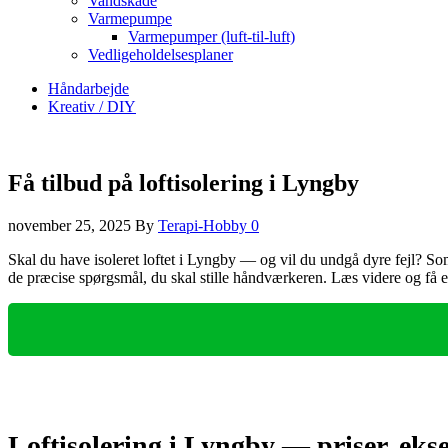
Vandskade
Varmepumpe
Varmepumper (luft-til-luft)
Vedligeholdelsesplaner
Håndarbejde
Kreativ / DIY
Få tilbud på loftisolering i Lyngby
november 25, 2025
By
Terapi-Hobby
0
Skal du have isoleret loftet i Lyngby — og vil du undgå dyre fejl? Som
de præcise spørgsmål, du skal stille håndværkeren. Læs videre og få et 
Loftisolering i Lyngby — priser, eks