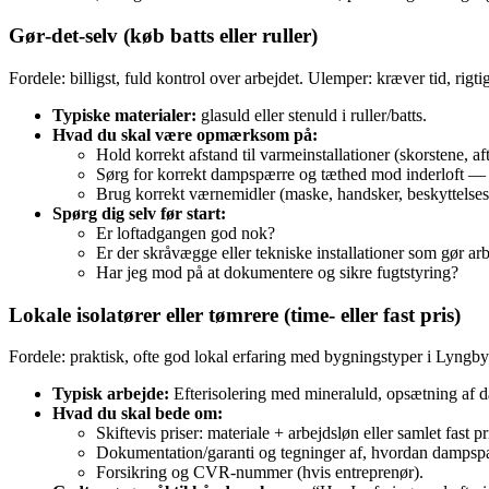
Gør‑det‑selv (køb batts eller ruller)
Fordele: billigst, fuld kontrol over arbejdet. Ulemper: kræver tid, ri
Typiske materialer:
glasuld eller stenuld i ruller/batts.
Hvad du skal være opmærksom på:
Hold korrekt afstand til varmeinstallationer (skorstene, af
Sørg for korrekt dampspærre og tæthed mod inderloft — el
Brug korrekt værnemidler (maske, handsker, beskyttelsesb
Spørg dig selv før start:
Er loftadgangen god nok?
Er der skråvægge eller tekniske installationer som gør ar
Har jeg mod på at dokumentere og sikre fugtstyring?
Lokale isolatører eller tømrere (time- eller fast pris)
Fordele: praktisk, ofte god lokal erfaring med bygningstyper i Lyngby.
Typisk arbejde:
Efterisolering med mineraluld, opsætning af da
Hvad du skal bede om:
Skiftevis priser: materiale + arbejdsløn eller samlet fast pr
Dokumentation/garanti og tegninger af, hvordan dampspæ
Forsikring og CVR‑nummer (hvis entreprenør).