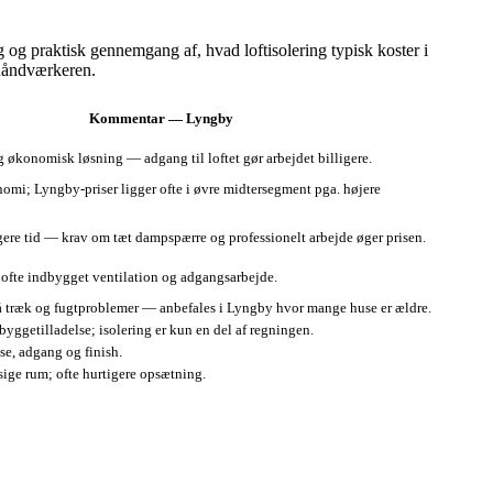
ig og praktisk gennemgang af, hvad loftisolering typisk koster i
 håndværkeren.
Kommentar — Lyngby
g økonomisk løsning — adgang til loftet gør arbejdet billigere.
omi; Lyngby‑priser ligger ofte i øvre midtersegment pga. højere
gere tid — krav om tæt dampspærre og professionelt arbejde øger prisen.
ofte indbygget ventilation og adgangsarbejde.
gå træk og fugtproblemer — anbefales i Lyngby hvor mange huse er ældre.
byggetilladelse; isolering er kun en del af regningen.
se, adgang og finish.
ige rum; ofte hurtigere opsætning.