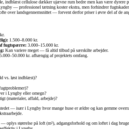
iale, indblæst cellulose dækker ujævne rum bedre men kan være dyrere p
 Lyngby — professionel tætning koster ekstra, men forhindrer fugtskader
 over landsgennemsnittet — forvent derfor priser i øvre del af de angi
kr.
dig):
1.500–8.000 kr.
 af fugtspærre:
3.000–15.000 kr.
g:
Kan variere meget — få altid tilbud på særskilte arbejder.
5.000–50.000 kr. afhængig af projektets omfang.
ld vs. løst indblæst)?
 fugtproblemer)?
aver i Lyngby eller omegn?
gt (materialer, affald, arbejde)?
stedet — især i Lyngby hvor mange huse er ældre og kan gemme overrask
kstraarbejde.
— oplys størrelse på loft (m²), adgangsforhold og om loftet i dag bruges
seffektiv i Lyngby.