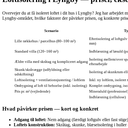
Overvejer du at få isoleret loftet i dit hus i Lyngby? Jeg har arbejdet 
Lyngby‑området, hvilke faktorer der påvirker prisen, og konkrete pris
Scenario
Ty
Efterisolering af loftgul
Lille rækkehus / parcelhus (80–100 m²)
mm)
Standard villa (120–160 m²)
Indblæsning af løsuld (pa
Isolering mellem/over s
Ældre villa med skråtag og kompliceret adgang
efterarbejde
Skunk/skråvægge (udfyldning eller
Isolering af skunkrum ell
udskiftning)
Loftisolering + ventilationsjustering / loftlem
Inkl. ny loftlem, isolere
Ombygning af loft til beboelse (inkl. isolering)
Komplet ombygning, isole
Pris pr. m² (vejledende)
Mineraluld (professionel
Indblæsning (cellulose)
Hvad påvirker prisen — kort og konkret
Adgang til loftet:
Nem adgang (færdigt loftgulv eller fast stige) 
Loftets konstruktion:
Skråtag, skunke, blæseisolering i huller