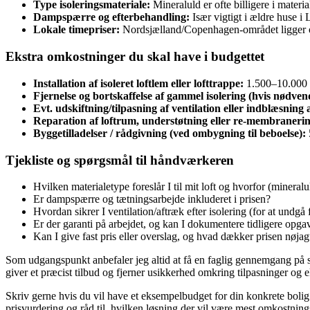
Type isoleringsmateriale:
Mineraluld er ofte billigere i mater
Dampspærre og efterbehandling:
Især vigtigt i ældre huse i
Lokale timepriser:
Nordsjælland/Copenhagen‑området ligger ofte
Ekstra omkostninger du skal have i budgettet
Installation af isoleret loftlem eller lofttrappe:
1.500–10.000 
Fjernelse og bortskaffelse af gammel isolering (hvis nødven
Evt. udskiftning/tilpasning af ventilation eller indblæsning
Reparation af loftrum, understøtning eller re-membranerin
Byggetilladelser / rådgivning (ved ombygning til beboelse):
Tjekliste og spørgsmål til håndværkeren
Hvilken materialetype foreslår I til mit loft og hvorfor (mineralu
Er dampspærre og tætningsarbejde inkluderet i prisen?
Hvordan sikrer I ventilation/aftræk efter isolering (for at undgå
Er der garanti på arbejdet, og kan I dokumentere tidligere opg
Kan I give fast pris eller overslag, og hvad dækker prisen nøjagti
Som udgangspunkt anbefaler jeg altid at få en faglig gennemgang på 
giver et præcist tilbud og fjerner usikkerhed omkring tilpasninger og e
Skriv gerne hvis du vil have et eksempelbudget for din konkrete bolig 
prisvurdering og råd til, hvilken løsning der vil være mest omkostning