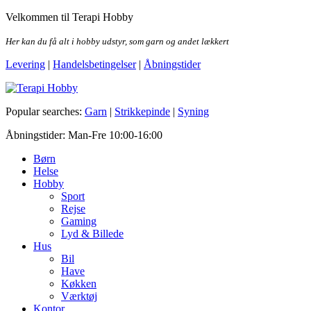
Skip
Velkommen til Terapi Hobby
to
the
Her kan du få alt i hobby udstyr, som garn og andet lækkert
content
Levering
|
Handelsbetingelser
|
Åbningstider
Terapi Hobby
Popular searches:
Garn
|
Strikkepinde
|
Syning
Åbningstider: Man-Fre 10:00-16:00
Børn
Helse
Hobby
Sport
Rejse
Gaming
Lyd & Billede
Hus
Bil
Have
Køkken
Værktøj
Kontor