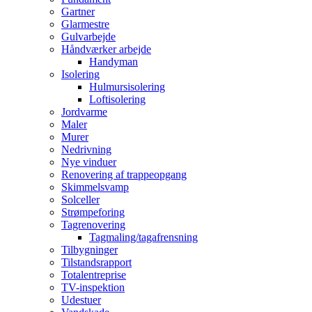
Gartner
Glarmestre
Gulvarbejde
Håndværker arbejde
Handyman
Isolering
Hulmursisolering
Loftisolering
Jordvarme
Maler
Murer
Nedrivning
Nye vinduer
Renovering af trappeopgang
Skimmelsvamp
Solceller
Strømpeforing
Tagrenovering
Tagmaling/tagafrensning
Tilbygninger
Tilstandsrapport
Totalentreprise
TV-inspektion
Udestuer