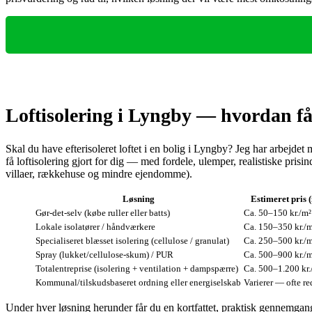
Loftisolering i Lyngby — hvordan få 
Skal du have efterisoleret loftet i en bolig i Lyngby? Jeg har arbejde
få loftisolering gjort for dig — med fordele, ulemper, realistiske pri
villaer, rækkehuse og mindre ejendomme).
Løsning
Estimeret pris 
Gør‑det‑selv (købe ruller eller batts)
Ca. 50–150 kr./m²
Lokale isolatører / håndværkere
Ca. 150–350 kr./
Specialiseret blæsset isolering (cellulose / granulat)
Ca. 250–500 kr./
Spray (lukket/cellulose-skum) / PUR
Ca. 500–900 kr./
Totalentreprise (isolering + ventilation + dampspærre)
Ca. 500–1.200 kr.
Kommunal/tilskudsbaseret ordning eller energiselskab
Varierer — ofte r
Under hver løsning herunder får du en kortfattet, praktisk gennemgang