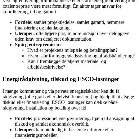
Ved tagrenovering, loftomdannelse eller større energirenovering kan
totalentreprise være mest fornuftigt. Én aktør tager ansvar for
koordinering, tid og garanti.
Fordele:
samlet projektledelse, samlet garanti, nemmere
finansiering og planlægning.
Ulemper:
ofte højere pris; mindre indsigt i hver delopgave
uden krav om detaljeret dokumentation.
Spørg entreprenøren:
Hvad er projektets milepæle og betalingsplan?
Hvem står for byggepladsstyring og affaldshåndtering?
Kan I fremlægge detaljeret materiale‑ og
arbejdsbeskrivelse?
Energirådgivning, tilskud og ESCO‑løsninger
I mange kommuner og via private energiselskaber kan du få
rådgivning (ofte gratis eller delvist finansieret) og hjælp til at afsøge
tilskud eller finansiering. ESCO‑løsninger kan dække både
rådgivning, installation og betaling over tid.
Fordele:
professionel energivurdering, hjælp til ansøgning af
tilskud og samlet økonomisk overblik.
Ulemper:
kan binde dig til bestemte udførere eller
finansieringsmodeller.