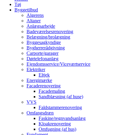
Tøj
Byggetilbud
Algerens
Altaner
Anlægsarbejde
Badeværelsesrenovering
Belægning/brolægning
Byggesagkyndige
Bygherrerådgivning
Carporte/garager
Dørtelefonanlæg
Ejendomsservice/Viceværtservice
Elektriker
Eltjek
Energimærke
Facaderenovering
Facademaling
Sandblæsning (af huse)
VVS
Faldstammerenovering
Omfangsdræn
Faskine/regnvandsanlæg
Kloakrenovering
Omfugning (af hus)
Fundament