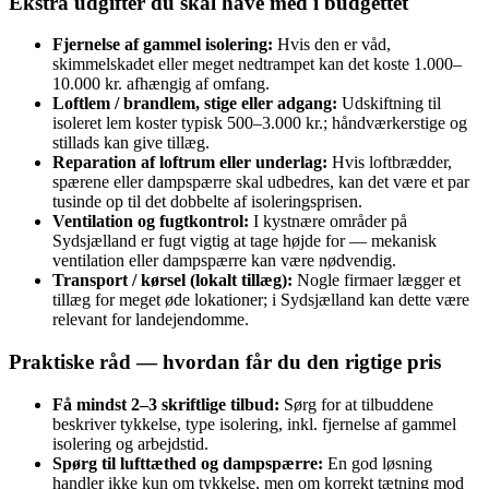
Ekstra udgifter du skal have med i budgettet
Fjernelse af gammel isolering:
Hvis den er våd,
skimmelskadet eller meget nedtrampet kan det koste 1.000–
10.000 kr. afhængig af omfang.
Loftlem / brandlem, stige eller adgang:
Udskiftning til
isoleret lem koster typisk 500–3.000 kr.; håndværkerstige og
stillads kan give tillæg.
Reparation af loftrum eller underlag:
Hvis loftbrædder,
spærene eller dampspærre skal udbedres, kan det være et par
tusinde op til det dobbelte af isoleringsprisen.
Ventilation og fugtkontrol:
I kystnære områder på
Sydsjælland er fugt vigtig at tage højde for — mekanisk
ventilation eller dampspærre kan være nødvendig.
Transport / kørsel (lokalt tillæg):
Nogle firmaer lægger et
tillæg for meget øde lokationer; i Sydsjælland kan dette være
relevant for landejendomme.
Praktiske råd — hvordan får du den rigtige pris
Få mindst 2–3 skriftlige tilbud:
Sørg for at tilbuddene
beskriver tykkelse, type isolering, inkl. fjernelse af gammel
isolering og arbejdstid.
Spørg til lufttæthed og dampspærre:
En god løsning
handler ikke kun om tykkelse, men om korrekt tætning mod