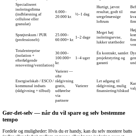
Specialiseret
Hurtigt, jævnt
Beh
isoleringsfirma
6.000–
resultat, godt til
mas
(indblæsning af
½–1 dag
20.000 kr.
uregelmæssige
kva
cellulose eller
loftrum
fir
granulat)
Høj
Meget høj
Sprøjteskum / PUR
25.000–
kræ
1–2 dage
isoleringsevne,
(professionelt)
60.000+ kr.
fir
lukker utætheder
ven
Totalentreprise
30.000–
Én kontrakt, samlet
Dyr
(isolation +
100.000+
1–4 uger
projektstyring og
gen
efterfølgende
kr.
garanti
und
renovering/ventilation)
Varierer —
ofte
Energiselskab / ESCO /
rådgivning
Let adgang til
Kan
kommunal indsats
gratis,
Varierer
rådgivning, mulig
val
(rådgivning + tilbud)
udførelse
finansiering/tilskud
via
partnere
Gør‑det‑selv — når du vil spare og selv bestemme
tempo
Fordele og muligheder: Hvis du er handy, kan du selv montere batts