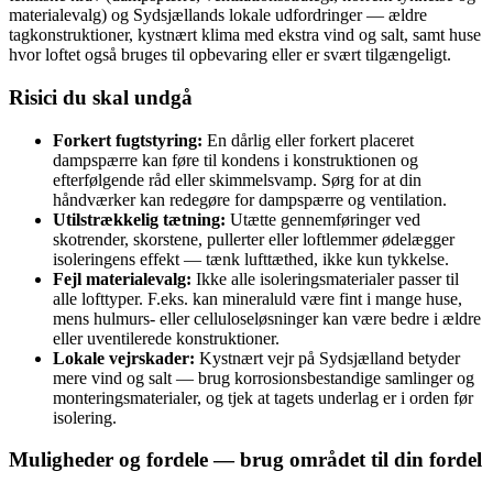
materialevalg) og Sydsjællands lokale udfordringer — ældre
tagkonstruktioner, kystnært klima med ekstra vind og salt, samt huse
hvor loftet også bruges til opbevaring eller er svært tilgængeligt.
Risici du skal undgå
Forkert fugtstyring:
En dårlig eller forkert placeret
dampspærre kan føre til kondens i konstruktionen og
efterfølgende råd eller skimmelsvamp. Sørg for at din
håndværker kan redegøre for dampspærre og ventilation.
Utilstrækkelig tætning:
Utætte gennemføringer ved
skotrender, skorstene, pullerter eller loftlemmer ødelægger
isoleringens effekt — tænk lufttæthed, ikke kun tykkelse.
Fejl materialevalg:
Ikke alle isoleringsmaterialer passer til
alle lofttyper. F.eks. kan mineraluld være fint i mange huse,
mens hulmurs- eller celluloseløsninger kan være bedre i ældre
eller uventilerede konstruktioner.
Lokale vejrskader:
Kystnært vejr på Sydsjælland betyder
mere vind og salt — brug korrosionsbestandige samlinger og
monteringsmaterialer, og tjek at tagets underlag er i orden før
isolering.
Muligheder og fordele — brug området til din fordel