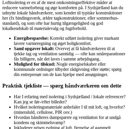
Loftisolering er en af de mest omkostningseffektive måder at
reducere varmeforbrug og øge komforten på. I Sydsjælland kan du
udnytte lokale håndværkere, som kender til typiske konstruktioner
her (fx bindingsværk, ældre tagkonstruktioner, eller sommerhus-
standard), og som ofte har hurtig tilgængelighed og god
lokalkendskab til materialevalg og fugtforhold.
Energibesparelse:
Korrekt udført isolering giver markant
lavere varmeregning og øget boligkomfort.
Saml opgaver lokalt:
Overvej at få håndværkeren til at
tjekke tag og ventilation samtidig — ofte kan småreparationer
fås billigere, når det laves i samme arbejdsgang.
Mulighed for tilskud:
Nogle energiselskaber eller
kommunale ordninger tilbyder rådgivning eller støtte; spørg
din entreprenør om de kan hjælpe med ansøgninger.
Praktisk tjekliste — spørg håndværkeren om dette
Har I erfaring med isolering i Sydsjælland / lokale referencer?
Kan jeg se før‑/efter billeder?
Hvilket isoleringsmateriale anbefaler I til mit loft, og hvorfor?
(mineraluld, cellulose, PIR osv.)
Hvordan håndteres dampspærre og ventilation for at undgå
kondens og skimmelsvamp?
Inkluderer prisen rydning af loft, fjernelse af gammelt