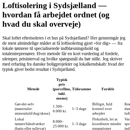
Loftisolering i Sydsjælland —
hvordan få arbejdet ordnet (og
hvad du skal overveje)
Skal loftet efterisoleres i et hus på Sydsjælland? Her gennemgår jeg
de mest almindelige måder at få loftisolering gjort «for dig» — fra
lokale tømrere til specialiserede indblæsningshold og
totalentreprenører. Hver metode får en kort vurdering af fordele,
ulemper, prisinterval og hvilke spørgsmål du bør stille. Jeg skriver
med erfaring fra danske boligprojekter og lokalkendskab: hvad der
typisk giver bedst resultat i Sydsjælland.
Typisk
pris
Metode
(parcelhus,
Tidsramme
Fordele
inkl.
moms)
Gør‑det‑selv
Billigst, fuld
Kræ
1.500–
(materialer:
1–3 dage
kontrol over
dam
6.000 kr.
mineraluld/dug/skrue)
arbejdet
luf
Lokal
Fleksibelt, let at
Var
8.000–
tømrer/håndværker
1–3 dage
koordinere mindre
spe
25.000 kr.
(batts eller rullevat)
reparationer
ind