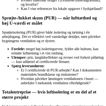
Hvilket materiale bruger I (cellulose/mineralgranulat),
og hvorfor?
Kan I vise referencer fra lokale opgaver i Sydsjælland?
Sprøjte‑/lukket skum (PUR) — når lufttæthed og
høj U‑værdi er målet
Sprøjteisolering (PUR) giver både isolering og tætning i én
arbejdsgang. Det er effektivt ved vanskelige detaljer, men påvirker
bygningens ventilation og er dyrere.
Fordele:
meget høj isoleringsevne, fylder alle hulrum, kan
erstatte lufttætning i et vist omfang.
Ulemper:
pris, langtidseffekter og revner ved forkert påføring
— kun udførsel af certificerede firmaer.
Spørg leverandøren:
Er I certificerede til PUR‑arbejde? Kan I dokumentere
materialets brandklasse og emissioner?
Hvordan påvirker løsningen ventilationen i huset —
anbefaler I mekanisk ventilation efterfølgende?
Totalentreprise — hvis loftisolering er en del af et
større projekt