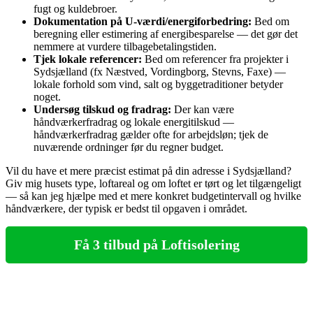
fugt og kuldebroer.
Dokumentation på U‑værdi/energiforbedring:
Bed om
beregning eller estimering af energibesparelse — det gør det
nemmere at vurdere tilbagebetalingstiden.
Tjek lokale referencer:
Bed om referencer fra projekter i
Sydsjælland (fx Næstved, Vordingborg, Stevns, Faxe) —
lokale forhold som vind, salt og byggetraditioner betyder
noget.
Undersøg tilskud og fradrag:
Der kan være
håndværkerfradrag og lokale energitilskud —
håndværkerfradrag gælder ofte for arbejdsløn; tjek de
nuværende ordninger før du regner budget.
Vil du have et mere præcist estimat på din adresse i Sydsjælland?
Giv mig husets type, loftareal og om loftet er tørt og let tilgængeligt
— så kan jeg hjælpe med et mere konkret budgetintervall og hvilke
håndværkere, der typisk er bedst til opgaven i området.
Få 3 tilbud på Loftisolering