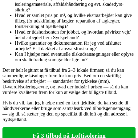
isoleringsmateriale, affaldshåndtering og evt. skadedyrs­
sikring?
Hvad er samlet pris pr. m², og hvilke ekstraarbejder kan give
tillæg (fx udskiftning af lægter, reparation af taglægter,
forstærkning af bjælkelag)?
Hvad er tidshorisonten for jobbet, og hvordan påvirker vejr/
årstid arbejdet her i Sydsjælland?
Hvilke garantier og dokumentation får jeg ved afsluttet
arbejde? Er I dækket af ansvarsforsikring?
Kan I hjælpe med eventuelle tilskudsansøgninger eller oplyse
om skattefradrag som gælder lige nu?
Det er helt legitimt at få tilbud fra 2–3 lokale firmaer, så du kan
sammenligne løsninger frem for kun pris. Bed om en skriftlig
beskrivelse af arbejdet — standarder for tykkelse (mm),
U‑værdi/isoleringsevne, og hvad der indgår i prisen — så du kan
vurdere kvaliteten frem for kun at vælge det billigste tilbud.
Hvis du vil, kan jeg hjælpe med en kort tjekliste, du kan sende til
håndværkerne eller bruge som samtaleark ved tilbudsgennemgang
— sig til, så sætter jeg den op specifikt til dit loft og din adresse i
Sydsjælland.
Få 3 tilbud på Loftisolering