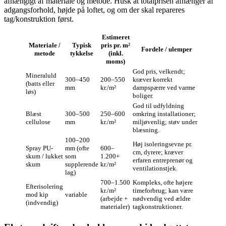
afhængigt af materiale og metode. Husk at totalprisen afhænger af
adgangsforhold, højde på loftet, og om der skal repareres
tag/konstruktion først.
Estimeret
Materiale /
Typisk
pris pr. m²
Fordele / ulemper
metode
tykkelse
(inkl.
moms)
God pris, velkendt;
Mineraluld
300–450
200–550
kræver korrekt
(batts eller
mm
kr./m²
dampspærre ved varme
løs)
boliger.
God til udfyldning
Blæst
300–500
250–600
omkring installationer;
cellulose
mm
kr./m²
miljøvenlig; støv under
blæsning.
100–200
Høj isoleringsevne pr.
Spray PU-
mm (ofte
600–
cm, dyrere; kræver
skum / lukket
som
1.200+
erfaren entreprenør og
skum
supplerende
kr./m²
ventilationstjek.
lag)
700–1.500
Kompleks, ofte højere
Efterisolering
kr./m²
timeforbrug; kan være
mod kip
variable
(arbejde +
nødvendig ved ældre
(indvendig)
materialer)
tagkonstruktioner.