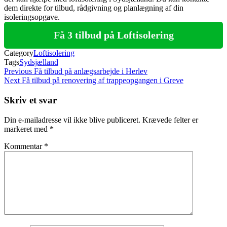
dem direkte for tilbud, rådgivning og planlægning af din
isoleringsopgave.
Få 3 tilbud på Loftisolering
Category
Loftisolering
Tags
Sydsjælland
Indlægsnavigation
Previous
Previous
Få tilbud på anlægsarbejde i Herlev
Post
Next
Next
Få tilbud på renovering af trappeopgangen i Greve
Post
Skriv et svar
Din e-mailadresse vil ikke blive publiceret.
Krævede felter er
markeret med
*
Kommentar
*