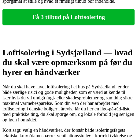
spørgsmål at stille og hvad et rimeligt tilbud bør indeholde.
Få 3 tilbud på Loftisolering
Loftisolering i Sydsjælland — hvad
du skal være opmærksom på før du
hyrer en håndværker
Når du skal have lavet loftisolering i et hus på Sydsjælland, er der
både særlige risici og gode muligheder, som er værd at kende til —
især hvis du vil undgå fugt- eller skadesproblemer og samtidig sikre
maximal varmebesparelse. Som din ven der har arbejdet med
loftisolering i danske boliger i årevis, får du her en lige‑på‑råd‑liste
med praktiske ting, du skal spørge om, og lokale forhold jeg ser igen
og igen i området.
Kort sagt: vælg en håndværker, der forstår både isoleringsfagets
tekniske krav (dampspærre, ventilationsstrategi, korrekt tykkelse og