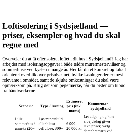
Loftisolering i Sydsjælland —
priser, eksempler og hvad du skal
regne med
Overvejer du at få efterisoleret loftet i dit hus i Sydsjælland? Jeg har
arbejdet med isoleringsopgaver i både ældre murermestervillaer og
sommerhuse ved kysten i mange år. Her får du et konkret og lokalt
orienteret overblik over prisniveauet, hvilke løsninger der er mest
relevante i området, samt de skjulte omkostninger du skal være
opmærksom på. Brug det som pejlemærke, når du beder om tilbud
fra håndværkerne.
Estimeret
Kommentar —
Scenario
Type / løsning
pris (inkl.
Sydsjælland
moms)
Let adgang og kort
Lille
Løs mineraluld
arbejdsdag giver
sommerhus /
eller blæst
6.000–
lave priser; vælg
anneks (20–
cellulose, 300–
20.000 kr.
dampbremsen ved