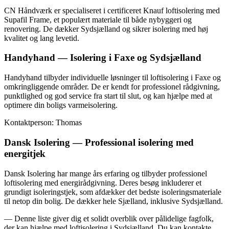
CN Håndværk er specialiseret i certificeret Knauf loftisolering med
Supafil Frame, et populært materiale til både nybyggeri og
renovering. De dækker Sydsjælland og sikrer isolering med høj
kvalitet og lang levetid.
Handyhand — Isolering i Faxe og Sydsjælland
Handyhand tilbyder individuelle løsninger til loftisolering i Faxe og
omkringliggende områder. De er kendt for professionel rådgivning,
punktlighed og god service fra start til slut, og kan hjælpe med at
optimere din boligs varmeisolering.
Kontaktperson: Thomas
Dansk Isolering — Professional isolering med
energitjek
Dansk Isolering har mange års erfaring og tilbyder professionel
loftisolering med energirådgivning. Deres besøg inkluderer et
grundigt isoleringstjek, som afdækker det bedste isoleringsmateriale
til netop din bolig. De dækker hele Sjælland, inklusive Sydsjælland.
— Denne liste giver dig et solidt overblik over pålidelige fagfolk,
der kan hjælpe med loftisolering i Sydsjælland. Du kan kontakte