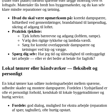
(ruller eller plader) mellem spærene eller lægge isolering over et
loftsgulv. Materialer fås bredt hos byggemarkeder, og du kan selv
klare mindre reparationer og tætning.
Hvad du skal være opmærksom på:
korrekt dampspærre,
lufttæthed ved gennemføringer, brandafstand til lampeudtag,
sikring af adgang til loftet.
Praktisk tjekliste:
Tjek loftets bæreevne og adgang (loftlem, rampe).
Vælg den rigtige tykkelse og lambda‑værdi.
Sørg for korrekt overlappende dampspærre og
tætninger ved kip og vægge.
Spørg dig selv:
Har jeg tid og tålmodighed til omhyggeligt
tæt arbejde — eller er det bedre at betale for fagfolk?
Lokal tømrer eller håndværker — fleksibelt og
personligt
En lokal tømrer kan udføre isoleringsarbejdet mellem spærene,
udbedre skader og montere dampspærre. Fordelen i Sydsjælland er
ofte et personligt forhold, kendskab til lokale byggetraditioner og
hurtig service.
Fordele:
god dialog, mulighed for ekstra arbejde (reparation
af spær, taghuller), ofte hurtig opstart.