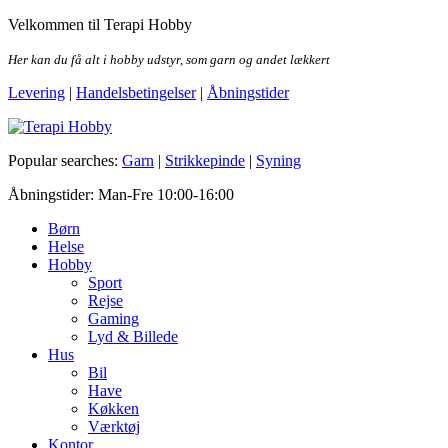
Skip
Velkommen til Terapi Hobby
to
the
Her kan du få alt i hobby udstyr, som garn og andet lækkert
content
Levering
|
Handelsbetingelser
|
Åbningstider
Terapi Hobby
Popular searches:
Garn
|
Strikkepinde
|
Syning
Åbningstider: Man-Fre 10:00-16:00
Børn
Helse
Hobby
Sport
Rejse
Gaming
Lyd & Billede
Hus
Bil
Have
Køkken
Værktøj
Kontor