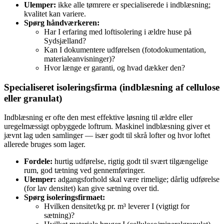
Ulemper:
ikke alle tømrere er specialiserede i indblæsning;
kvalitet kan variere.
Spørg håndværkeren:
Har I erfaring med loftisolering i ældre huse på
Sydsjælland?
Kan I dokumentere udførelsen (fotodokumentation,
materialeanvisninger)?
Hvor længe er garanti, og hvad dækker den?
Specialiseret isoleringsfirma (indblæsning af cellulose
eller granulat)
Indblæsning er ofte den mest effektive løsning til ældre eller
uregelmæssigt opbyggede loftrum. Maskinel indblæsning giver et
jævnt lag uden samlinger — især godt til skrå lofter og hvor loftet
allerede bruges som lager.
Fordele:
hurtig udførelse, rigtig godt til svært tilgængelige
rum, god tætning ved gennemføringer.
Ulemper:
adgangsforhold skal være rimelige; dårlig udførelse
(for lav densitet) kan give sætning over tid.
Spørg isoleringsfirmaet:
Hvilken densitet/kg pr. m³ leverer I (vigtigt for
sætning)?