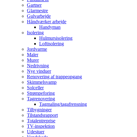
Gartner
Glarmestre
Gulvarbejde
Håndværker arbejde
Handyman
Isolering
Hulmursisolering
Loftisolering
Jordvarme
Maler
Murer
Nedrivning
Nye vinduer
Renovering af trappeopgang
Skimmelsvamp
Solceller
Strømpeforing
Tagrenovering
Tagmaling/tagafrensning
Tilbygninger
Tilstandsrapport
Totalentreprise
TV-inspektion
Udestuer