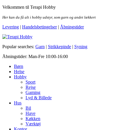
Skip
Velkommen til Terapi Hobby
to
the
Her kan du få alt i hobby udstyr, som garn og andet lækkert
content
Levering
|
Handelsbetingelser
|
Åbningstider
Terapi Hobby
Popular searches:
Garn
|
Strikkepinde
|
Syning
Åbningstider: Man-Fre 10:00-16:00
Børn
Helse
Hobby
Sport
Rejse
Gaming
Lyd & Billede
Hus
Bil
Have
Køkken
Værktøj
Kontor