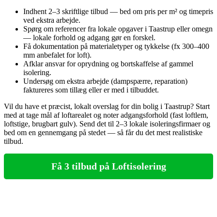
Indhent 2–3 skriftlige tilbud — bed om pris per m² og timepris
ved ekstra arbejde.
Spørg om referencer fra lokale opgaver i Taastrup eller omegn
— lokale forhold og adgang gør en forskel.
Få dokumentation på materialetyper og tykkelse (fx 300–400
mm anbefalet for loft).
Afklar ansvar for oprydning og bortskaffelse af gammel
isolering.
Undersøg om ekstra arbejde (dampspærre, reparation)
faktureres som tillæg eller er med i tilbuddet.
Vil du have et præcist, lokalt overslag for din bolig i Taastrup? Start
med at tage mål af loftarealet og noter adgangsforhold (fast loftlem,
loftstige, brugbart gulv). Send det til 2–3 lokale isoleringsfirmaer og
bed om en gennemgang på stedet — så får du det mest realistiske
tilbud.
Få 3 tilbud på Loftisolering