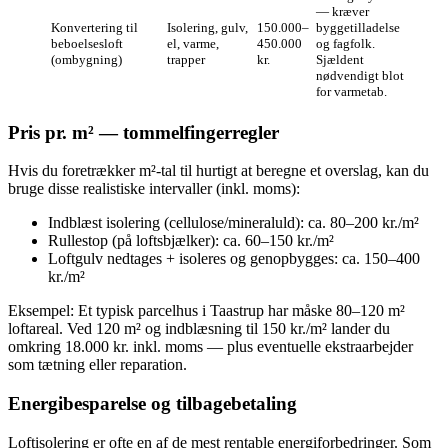
— kræver
Konvertering til
Isolering, gulv,
150.000–
byggetilladelse
beboelsesloft
el, varme,
450.000
og fagfolk.
(ombygning)
trapper
kr.
Sjældent
nødvendigt blot
for varmetab.
Pris pr. m² — tommelfingerregler
Hvis du foretrækker m²‑tal til hurtigt at beregne et overslag, kan du
bruge disse realistiske intervaller (inkl. moms):
Indblæst isolering (cellulose/mineraluld): ca. 80–200 kr./m²
Rullestop (på loftsbjælker): ca. 60–150 kr./m²
Loftgulv nedtages + isoleres og genopbygges: ca. 150–400
kr./m²
Eksempel: Et typisk parcelhus i Taastrup har måske 80–120 m²
loftareal. Ved 120 m² og indblæsning til 150 kr./m² lander du
omkring 18.000 kr. inkl. moms — plus eventuelle ekstraarbejder
som tætning eller reparation.
Energibesparelse og tilbagebetaling
Loftisolering er ofte en af de mest rentable energiforbedringer. Som