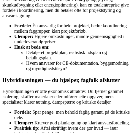
skunkudbygning eller energioptimering), kan en totalentreprise give
fordele i koordinering, men du betaler ofte for projektstyring og
ansvarstagning.
Fordele:
Én ansvarlig for hele projektet, bedre koordinering
mellem faggrupper, klart projektforløb.
Ulemper:
Højere omkostninger, mindre gennemsigtighed i
underleverandørpriser.
Husk at bede om:
Detaljeret projektplan, realistisk tidsplan og
betalingsplan.
Hvem ansvarer for CE‑dokumentation, byggemodning
og myndighedstilsyn?
Hybridløsningen — du hjælper, fagfolk afslutter
Hybridløsningen er ofte økonomisk attraktiv: Du fjerner gammel
isolering, skaffer materialer eller udfører lette opgaver, mens
specialister klarer tætning, dampspærre og kritiske detaljer.
Fordele:
Spar penge, men behold faglig garanti på de kritiske
dele.
Ulemper:
Kræver god planlægning og klart ansvarsfordeling.
Praktisk tip:
Aftal skriftligt hvem der gør hvad — især