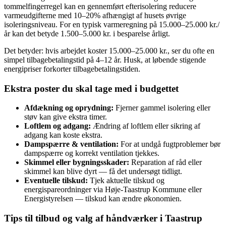
tommelfingerregel kan en gennemført efterisolering reducere
varmeudgifterne med 10–20% afhængigt af husets øvrige
isoleringsniveau. For en typisk varmeregning på 15.000–25.000 kr./
år kan det betyde 1.500–5.000 kr. i besparelse årligt.
Det betyder: hvis arbejdet koster 15.000–25.000 kr., ser du ofte en
simpel tilbagebetalingstid på 4–12 år. Husk, at løbende stigende
energipriser forkorter tilbagebetalingstiden.
Ekstra poster du skal tage med i budgettet
Afdækning og oprydning:
Fjerner gammel isolering eller
støv kan give ekstra timer.
Loftlem og adgang:
Ændring af loftlem eller sikring af
adgang kan koste ekstra.
Dampspærre & ventilation:
For at undgå fugtproblemer bør
dampspærre og korrekt ventilation tjekkes.
Skimmel eller bygningsskader:
Reparation af råd eller
skimmel kan blive dyrt — få det undersøgt tidligt.
Eventuelle tilskud:
Tjek aktuelle tilskud og
energispareordninger via Høje‑Taastrup Kommune eller
Energistyrelsen — tilskud kan ændre økonomien.
Tips til tilbud og valg af håndværker i Taastrup