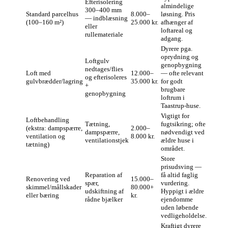
Efterisolering
almindelige
300–400 mm
Standard parcelhus
8.000–
løsning. Pris
— indblæsning
(100–160 m²)
25.000 kr.
afhænger af
eller
loftareal og
rullemateriale
adgang.
Dyrere pga.
oprydning og
Loftgulv
genopbygning
nedtages/flies
Loft med
12.000–
— ofte relevant
og efterisoleres
gulvbrædder/lagring
35.000 kr.
for godt
+
brugbare
genopbygning
loftrum i
Taastrup-huse.
Vigtigt for
Loftbehandling
Tætning,
fugtsikring; ofte
(ekstra: dampspærre,
2.000–
dampspærre,
nødvendigt ved
ventilation og
8.000 kr.
ventilationstjek
ældre huse i
tætning)
området.
Store
prisudsving —
Reparation af
få altid faglig
Renovering ved
15.000–
spær,
vurdering.
skimmel/mållskader
80.000+
udskiftning af
Hyppigt i ældre
eller bæring
kr.
rådne bjælker
ejendomme
uden løbende
vedligeholdelse.
Kraftigt dyrere