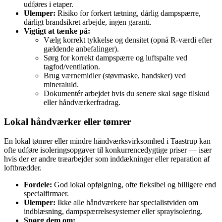
udføres i etaper.
Ulemper:
Risiko for forkert tætning, dårlig dampspærre,
dårligt brandsikret arbejde, ingen garanti.
Vigtigt at tænke på:
Vælg korrekt tykkelse og densitet (opnå R‑værdi efter
gældende anbefalinger).
Sørg for korrekt dampspærre og luftspalte ved
tagfod/ventilation.
Brug værnemidler (støvmaske, handsker) ved
mineraluld.
Dokumentér arbejdet hvis du senere skal søge tilskud
eller håndværkerfradrag.
Lokal håndværker eller tømrer
En lokal tømrer eller mindre håndværksvirksomhed i Taastrup kan
ofte udføre isoleringsopgaver til konkurrencedygtige priser — især
hvis der er andre træarbejder som inddækninger eller reparation af
loftbrædder.
Fordele:
God lokal opfølgning, ofte fleksibel og billigere end
specialfirmaer.
Ulemper:
Ikke alle håndværkere har specialistviden om
indblæsning, dampspærrelsesystemer eller sprayisolering.
Spørg dem om: