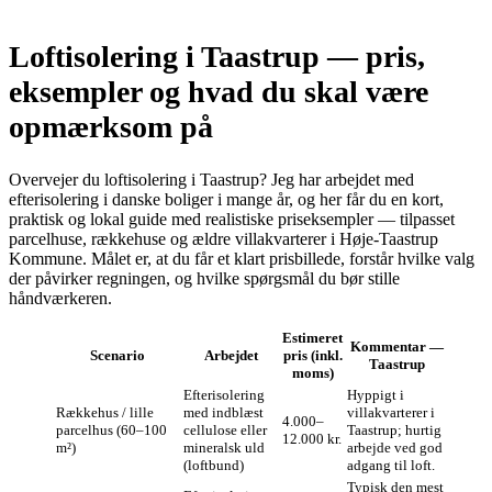
Loftisolering i Taastrup — pris,
eksempler og hvad du skal være
opmærksom på
Overvejer du loftisolering i Taastrup? Jeg har arbejdet med
efterisolering i danske boliger i mange år, og her får du en kort,
praktisk og lokal guide med realistiske priseksempler — tilpasset
parcelhuse, rækkehuse og ældre villakvarterer i Høje‑Taastrup
Kommune. Målet er, at du får et klart prisbillede, forstår hvilke valg
der påvirker regningen, og hvilke spørgsmål du bør stille
håndværkeren.
Estimeret
Kommentar —
Scenario
Arbejdet
pris (inkl.
Taastrup
moms)
Efterisolering
Hyppigt i
Rækkehus / lille
med indblæst
villakvarterer i
4.000–
parcelhus (60–100
cellulose eller
Taastrup; hurtig
12.000 kr.
m²)
mineralsk uld
arbejde ved god
(loftbund)
adgang til loft.
Typisk den mest