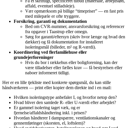
Få et skriftligt, specificeret tilbud (materiale, arbejdsløn,
affald, eventuel stilladsleje).
Vær opmærksom på billige “timepriser” — en fast pris
med milepæle er ofte tryggere.
Forsikring, garanti og dokumentation
Bed om CVR‑nummer, ansvarsforsikring og referencer
fra opgaver i Taastrup eller omegn.
Sørg for garanti/eftersyn (skriv hvor længe og hvad den
dækker) og få dokumentation for installeret
isoleringsmål (billeder, m² og R‑værdi).
Koordinering ved flerfamiliehuse eller
grundejerforeninger
Hvis du bor i rækkehus eller boligforening, kan der
være tilladelser eller fælles krav — få bestyrelsen eller
naboer informeret tidligt.
Her er en lille tjekliste med konkrete spørgsmål, du kan stille
håndværkeren — print eller kopier dem direkte ind i en mail:
Hvilken isoleringstype anbefaler I, og hvorfor netop den?
Hvad bliver den samlede R‑ eller U‑værdi efter arbejdet?
Er gammel isolering taget væk, og er
fjernelse/affaldshåndtering inkl. i prisen?
Hvordan håndterer I dampspærre, ventilationskanaler og
gennemføringer (skorsten, el, loftslem)?