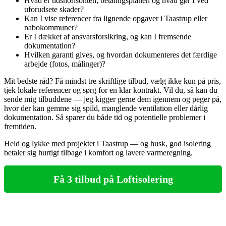
Hvad er tidshorisonten, betalingsplanen og hvad gør I ved
uforudsete skader?
Kan I vise referencer fra lignende opgaver i Taastrup eller
nabokommuner?
Er I dækket af ansvarsforsikring, og kan I fremsende
dokumentation?
Hvilken garanti gives, og hvordan dokumenteres det færdige
arbejde (fotos, målinger)?
Mit bedste råd? Få mindst tre skriftlige tilbud, vælg ikke kun på pris,
tjek lokale referencer og sørg for en klar kontrakt. Vil du, så kan du
sende mig tilbuddene — jeg kigger gerne dem igennem og peger på,
hvor der kan gemme sig spild, manglende ventilation eller dårlig
dokumentation. Så sparer du både tid og potentielle problemer i
fremtiden.
Held og lykke med projektet i Taastrup — og husk, god isolering
betaler sig hurtigt tilbage i komfort og lavere varmeregning.
Få 3 tilbud på Loftisolering