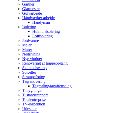
Gartner
Glarmestre
Gulvarbejde
Håndværker arbejde
Handyman
Isolering
Hulmursisolering
Loftisolering
Jordvarme
Maler
Murer
Nedrivning
Nye vinduer
Renovering af trappeopgang
Skimmelsvamp
Solceller
Strømpeforing
Tagrenovering
Tagmaling/tagafrensning
Tilbygninger
Tilstandsrapport
Totalentreprise
TV-inspektion
Udestuer