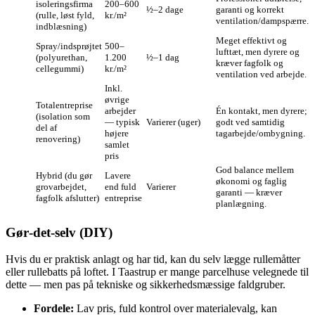
isoleringsfirma
200–600
½–2 dage
garanti og korrekt
(rulle, løst fyld,
kr./m²
ventilation/dampspærre.
indblæsning)
Meget effektivt og
Spray/indsprøjtet
500–
lufttæt, men dyrere og
(polyurethan,
1.200
½–1 dag
kræver fagfolk og
cellegummi)
kr./m²
ventilation ved arbejde.
Inkl.
øvrige
Totalentreprise
arbejder
Én kontakt, men dyrere;
(isolation som
— typisk
Varierer (uger)
godt ved samtidig
del af
højere
tagarbejde/ombygning.
renovering)
samlet
pris
God balance mellem
Hybrid (du gør
Lavere
økonomi og faglig
grovarbejdet,
end fuld
Varierer
garanti — kræver
fagfolk afslutter)
entreprise
planlægning.
Gør‑det‑selv (DIY)
Hvis du er praktisk anlagt og har tid, kan du selv lægge rullemåtter
eller rullebatts på loftet. I Taastrup er mange parcelhuse velegnede til
dette — men pas på tekniske og sikkerhedsmæssige faldgruber.
Fordele:
Lav pris, fuld kontrol over materialevalg, kan