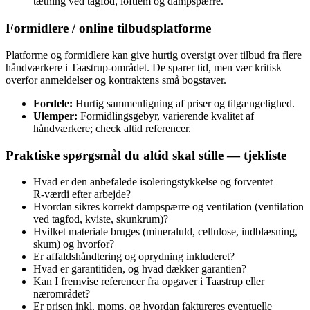
tætning ved tagfod, loftlem og dampspærre.
Formidlere / online tilbudsplatforme
Platforme og formidlere kan give hurtig oversigt over tilbud fra flere
håndværkere i Taastrup‑området. De sparer tid, men vær kritisk
overfor anmeldelser og kontraktens små bogstaver.
Fordele:
Hurtig sammenligning af priser og tilgængelighed.
Ulemper:
Formidlingsgebyr, varierende kvalitet af
håndværkere; check altid referencer.
Praktiske spørgsmål du altid skal stille — tjekliste
Hvad er den anbefalede isoleringstykkelse og forventet
R‑værdi efter arbejde?
Hvordan sikres korrekt dampspærre og ventilation (ventilation
ved tagfod, kviste, skunkrum)?
Hvilket materiale bruges (mineraluld, cellulose, indblæsning,
skum) og hvorfor?
Er affaldshåndtering og oprydning inkluderet?
Hvad er garantitiden, og hvad dækker garantien?
Kan I fremvise referencer fra opgaver i Taastrup eller
nærområdet?
Er prisen inkl. moms, og hvordan faktureres eventuelle