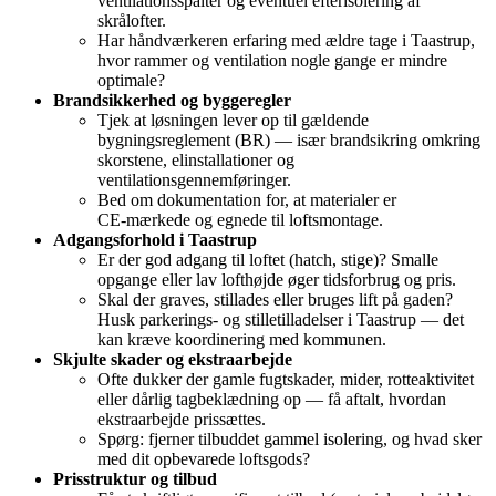
ventilationsspalter og eventuel efterisolering af
skrålofter.
Har håndværkeren erfaring med ældre tage i Taastrup,
hvor rammer og ventilation nogle gange er mindre
optimale?
Brandsikkerhed og byggeregler
Tjek at løsningen lever op til gældende
bygningsreglement (BR) — især brandsikring omkring
skorstene, elinstallationer og
ventilationsgennemføringer.
Bed om dokumentation for, at materialer er
CE‑mærkede og egnede til loftsmontage.
Adgangsforhold i Taastrup
Er der god adgang til loftet (hatch, stige)? Smalle
opgange eller lav lofthøjde øger tidsforbrug og pris.
Skal der graves, stillades eller bruges lift på gaden?
Husk parkerings- og stilletilladelser i Taastrup — det
kan kræve koordinering med kommunen.
Skjulte skader og ekstraarbejde
Ofte dukker der gamle fugtskader, mider, rotteaktivitet
eller dårlig tagbeklædning op — få aftalt, hvordan
ekstraarbejde prissættes.
Spørg: fjerner tilbuddet gammel isolering, og hvad sker
med dit opbevarede loftsgods?
Prisstruktur og tilbud