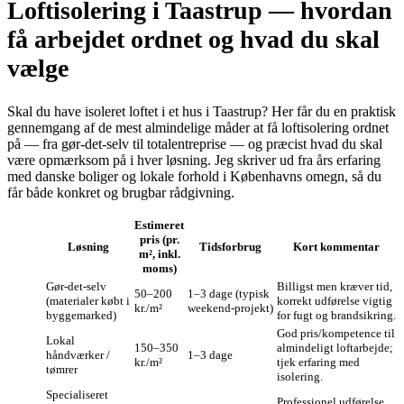
Loftisolering i Taastrup — hvordan
få arbejdet ordnet og hvad du skal
vælge
Skal du have isoleret loftet i et hus i Taastrup? Her får du en praktisk
gennemgang af de mest almindelige måder at få loftisolering ordnet
på — fra gør‑det‑selv til totalentreprise — og præcist hvad du skal
være opmærksom på i hver løsning. Jeg skriver ud fra års erfaring
med danske boliger og lokale forhold i Københavns omegn, så du
får både konkret og brugbar rådgivning.
Estimeret
pris (pr.
Løsning
Tidsforbrug
Kort kommentar
m², inkl.
moms)
Gør‑det‑selv
Billigst men kræver tid,
50–200
1–3 dage (typisk
(materialer købt i
korrekt udførelse vigtig
kr./m²
weekend‑projekt)
byggemarked)
for fugt og brandsikring.
God pris/kompetence til
Lokal
150–350
almindeligt loftarbejde;
håndværker /
1–3 dage
kr./m²
tjek erfaring med
tømrer
isolering.
Specialiseret
Professionel udførelse,