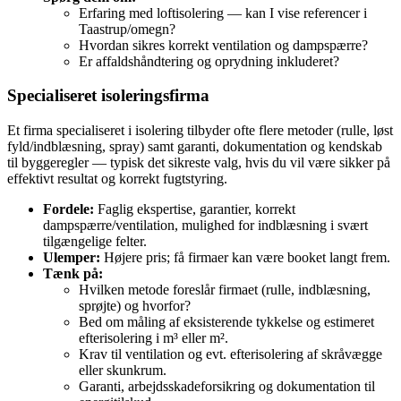
Erfaring med loftisolering — kan I vise referencer i
Taastrup/omegn?
Hvordan sikres korrekt ventilation og dampspærre?
Er affaldshåndtering og oprydning inkluderet?
Specialiseret isoleringsfirma
Et firma specialiseret i isolering tilbyder ofte flere metoder (rulle, løst
fyld/indblæsning, spray) samt garanti, dokumentation og kendskab
til byggeregler — typisk det sikreste valg, hvis du vil være sikker på
effektivt resultat og korrekt fugtstyring.
Fordele:
Faglig ekspertise, garantier, korrekt
dampspærre/ventilation, mulighed for indblæsning i svært
tilgængelige felter.
Ulemper:
Højere pris; få firmaer kan være booket langt frem.
Tænk på:
Hvilken metode foreslår firmaet (rulle, indblæsning,
sprøjte) og hvorfor?
Bed om måling af eksisterende tykkelse og estimeret
efterisolering i m³ eller m².
Krav til ventilation og evt. efterisolering af skråvægge
eller skunkrum.
Garanti, arbejdsskadeforsikring og dokumentation til