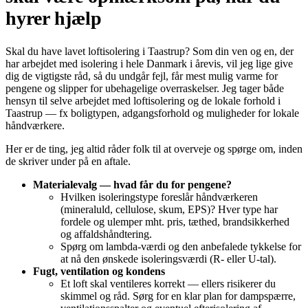
hyrer hjælp
Skal du have lavet loftisolering i Taastrup? Som din ven og en, der
har arbejdet med isolering i hele Danmark i årevis, vil jeg lige give
dig de vigtigste råd, så du undgår fejl, får mest mulig varme for
pengene og slipper for ubehagelige overraskelser. Jeg tager både
hensyn til selve arbejdet med loftisolering og de lokale forhold i
Taastrup — fx boligtypen, adgangsforhold og muligheder for lokale
håndværkere.
Her er de ting, jeg altid råder folk til at overveje og spørge om, inden
de skriver under på en aftale.
Materialevalg — hvad får du for pengene?
Hvilken isoleringstype foreslår håndværkeren
(mineraluld, cellulose, skum, EPS)? Hver type har
fordele og ulemper mht. pris, tæthed, brandsikkerhed
og affaldshåndtering.
Spørg om lambda‑værdi og den anbefalede tykkelse for
at nå den ønskede isoleringsværdi (R‑ eller U‑tal).
Fugt, ventilation og kondens
Et loft skal ventileres korrekt — ellers risikerer du
skimmel og råd. Sørg for en klar plan for dampspærre,