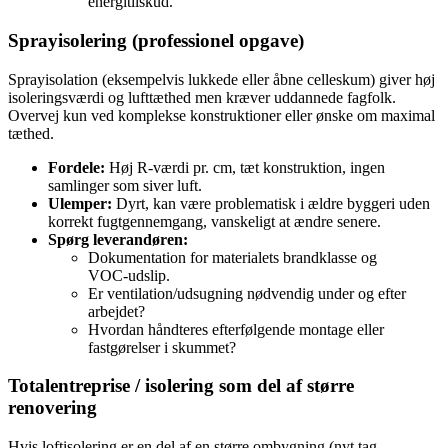
energitilskud.
Sprayisolering (professionel opgave)
Sprayisolation (eksempelvis lukkede eller åbne celleskum) giver høj
isoleringsværdi og lufttæthed men kræver uddannede fagfolk.
Overvej kun ved komplekse konstruktioner eller ønske om maximal
tæthed.
Fordele:
Høj R‑værdi pr. cm, tæt konstruktion, ingen
samlinger som siver luft.
Ulemper:
Dyrt, kan være problematisk i ældre byggeri uden
korrekt fugtgennemgang, vanskeligt at ændre senere.
Spørg leverandøren:
Dokumentation for materialets brandklasse og
VOC‑udslip.
Er ventilation/udsugning nødvendig under og efter
arbejdet?
Hvordan håndteres efterfølgende montage eller
fastgørelser i skummet?
Totalentreprise / isolering som del af større
renovering
Hvis loftisolering er en del af en større ombygning (nyt tag,