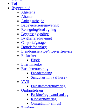
Tøj
Byggetilbud
Algerens
Altaner
Anlægsarbejde
Badeværelsesrenovering
Belægning/brolægning
Byggesagkyndige
Bygherrerådgivning
Carporte/garager
Dørtelefonanlæg
Ejendomsservice/Viceværtservice
Elektriker
Eltjek
Energimærke
Facaderenovering
Facademaling
Sandblæsning (af huse)
VVS
Faldstammerenovering
Omfangsdræn
Faskine/regnvandsanlæg
Kloakrenovering
Omfugning (af hus)
Fundament