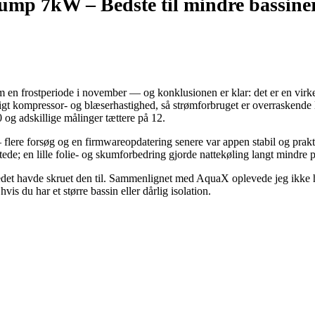
 Pump 7kW –
Bedste til mindre bassine
 frostperiode i november — og konklusionen er klar: det er en virkeli
oligt kompressor- og blæserhastighed, så strømforbruget er overraskende
g adskillige målinger tættere på 12.
 flere forsøg og en firmwareopdatering senere var appen stabil og prakt
stede; en lille folie- og skumforbedring gjorde nattekøling langt mindre 
edet havde skruet den til. Sammenlignet med AquaX oplevede jeg ikke 
vis du har et større bassin eller dårlig isolation.