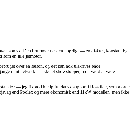
i haven sonisk. Den brummer næsten uhørligt — en diskret, konstant lyd
som en lille jetmotor.
forbruget over en sæson, og det kan nok tilskrives både
r gange i mit netværk — ikke et showstopper, men værd at være
nstallatør — jeg fik god hjælp fra dansk support i Roskilde, som gjorde
tøjsvag end Poolex og mere økonomisk end 11kW-modellen, men ikke