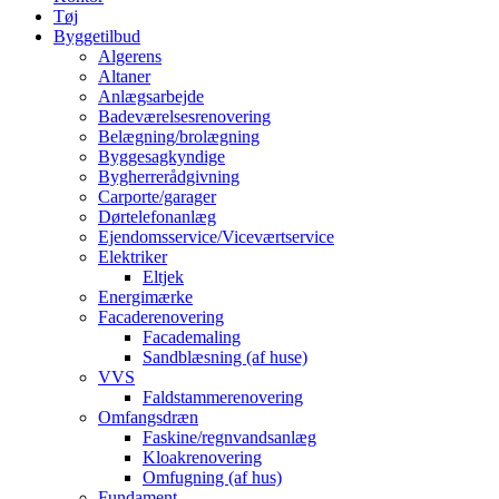
Tøj
Byggetilbud
Algerens
Altaner
Anlægsarbejde
Badeværelsesrenovering
Belægning/brolægning
Byggesagkyndige
Bygherrerådgivning
Carporte/garager
Dørtelefonanlæg
Ejendomsservice/Viceværtservice
Elektriker
Eltjek
Energimærke
Facaderenovering
Facademaling
Sandblæsning (af huse)
VVS
Faldstammerenovering
Omfangsdræn
Faskine/regnvandsanlæg
Kloakrenovering
Omfugning (af hus)
Fundament