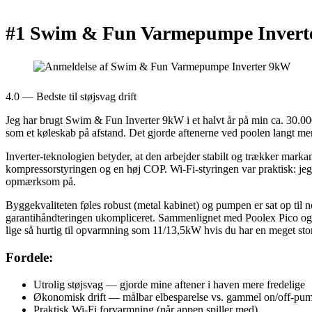
#1 Swim & Fun Varmepumpe Invert
4.0 — Bedste til støjsvag drift
Jeg har brugt Swim & Fun Inverter 9kW i et halvt år på min ca. 30.000
som et køleskab på afstand. Det gjorde aftenerne ved poolen langt m
Inverter-teknologien betyder, at den arbejder stabilt og trækker marka
kompressorstyringen og en høj COP. Wi-Fi-styringen var praktisk: je
opmærksom på.
Byggekvaliteten føles robust (metal kabinet) og pumpen er sat op til n
garantihåndteringen ukompliceret. Sammenlignet med Poolex Pico 
lige så hurtig til opvarmning som 11/13,5kW hvis du har en meget sto
Fordele:
Utrolig støjsvag — gjorde mine aftener i haven mere fredelige
Økonomisk drift — målbar elbesparelse vs. gammel on/off-pu
Praktisk Wi‑Fi forvarmning (når appen spiller med)