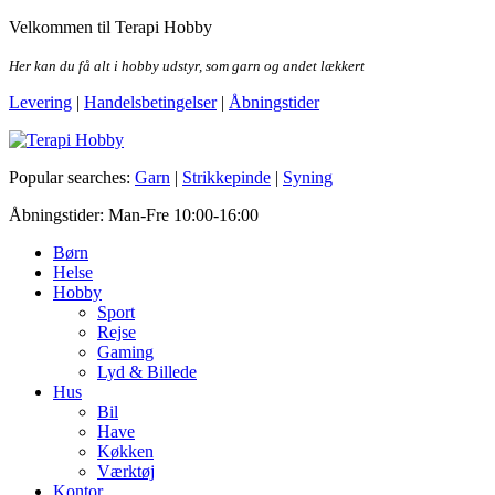
Skip
Velkommen til Terapi Hobby
to
the
Her kan du få alt i hobby udstyr, som garn og andet lækkert
content
Levering
|
Handelsbetingelser
|
Åbningstider
Terapi Hobby
Popular searches:
Garn
|
Strikkepinde
|
Syning
Åbningstider: Man-Fre 10:00-16:00
Børn
Helse
Hobby
Sport
Rejse
Gaming
Lyd & Billede
Hus
Bil
Have
Køkken
Værktøj
Kontor