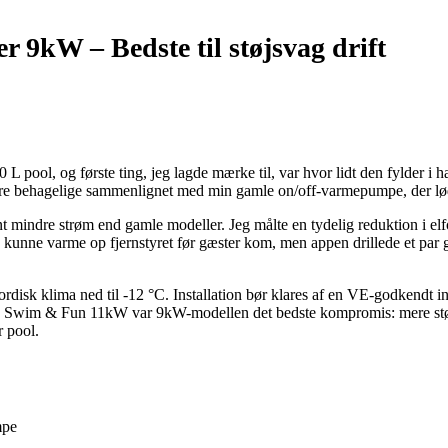
er 9kW –
Bedste til støjsvag drift
 L pool, og første ting, jeg lagde mærke til, var hvor lidt den fylder 
ere behagelige sammenlignet med min gamle on/off-varmepumpe, der lød 
nt mindre strøm end gamle modeller. Jeg målte en tydelig reduktion i el
g kunne varme op fjernstyret før gæster kom, men appen drillede et pa
ordisk klima ned til -12 °C. Installation bør klares af en VE-godkendt i
og Swim & Fun 11kW var 9kW-modellen det bedste kompromis: mere s
r pool.
mpe