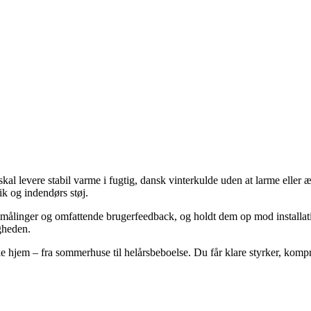
 levere stabil varme i fugtig, dansk vinterkulde uden at larme eller æd
k og indendørs støj.
målinger og omfattende brugerfeedback, og holdt dem op mod installation,
igheden.
e hjem – fra sommerhuse til helårsbeboelse. Du får klare styrker, komp