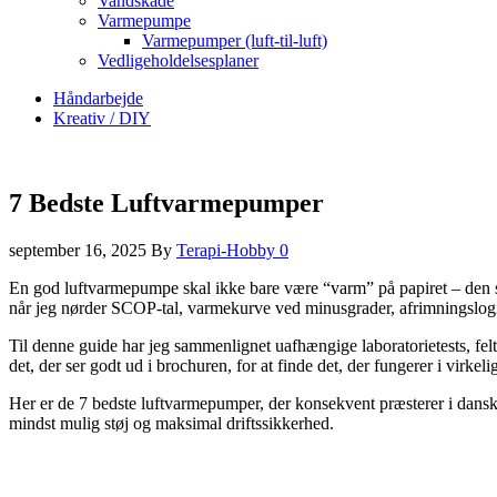
Vandskade
Varmepumpe
Varmepumper (luft-til-luft)
Vedligeholdelsesplaner
Håndarbejde
Kreativ / DIY
7 Bedste Luftvarmepumper
september 16, 2025
By
Terapi-Hobby
0
En god luftvarmepumpe skal ikke bare være “varm” på papiret – den skal
når jeg nørder SCOP-tal, varmekurve ved minusgrader, afrimningslogi
Til denne guide har jeg sammenlignet uafhængige laboratorietests, felt
det, der ser godt ud i brochuren, for at finde det, der fungerer i virkel
Her er de 7 bedste luftvarmepumper, der konsekvent præsterer i dansk
mindst mulig støj og maksimal driftssikkerhed.