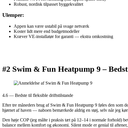
Robust, nordisk tilpasset byggekvalitet
Ulemper:
Appen kan være ustabil på svage netværk
Koster lidt mere end budgetmodeller
Kræver VE-installatør for garanti — ekstra omkostning
#2 Swim & Fun Heatpump 9 –
Bedste
4.6 — Bedste til fleksible driftstilstande
Efter tre måneders brug af Swim & Fun Heatpump 9 føles den som den 
hjørnet af haven — naboen bemærkede aldrig en støj, selv når jeg kør
Den høje COP (jeg målte i praksis tæt på 12–14 i normale forhold) b
balance mellem komfort og økonomi. Silent mode er genial til aftener,