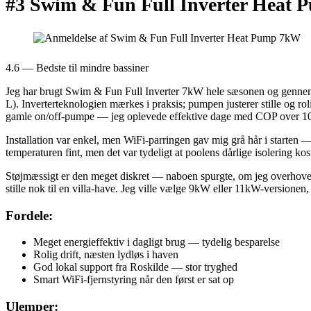
#3 Swim & Fun Full Inverter Heat
4.6 — Bedste til mindre bassiner
Jeg har brugt Swim & Fun Full Inverter 7kW hele sæsonen og gennem en
L). Inverterteknologien mærkes i praksis; pumpen justerer stille og r
gamle on/off-pumpe — jeg oplevede effektive dage med COP over 10 o
Installation var enkel, men WiFi-parringen gav mig grå hår i starten —
temperaturen fint, men det var tydeligt at poolens dårlige isolering ko
Støjmæssigt er den meget diskret — naboen spurgte, om jeg overhov
stille nok til en villa-have. Jeg ville vælge 9kW eller 11kW-versionen, h
Fordele:
Meget energieffektiv i dagligt brug — tydelig besparelse
Rolig drift, næsten lydløs i haven
God lokal support fra Roskilde — stor tryghed
Smart WiFi-fjernstyring når den først er sat op
Ulemper: