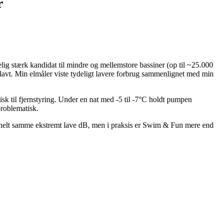
r
g stærk kandidat til mindre og mellemstore bassiner (op til ~25.000
 lavt. Min elmåler viste tydeligt lavere forbrug sammenlignet med min
isk til fjernstyring. Under en nat med -5 til -7°C holdt pumpen
problematisk.
helt samme ekstremt lave dB, men i praksis er Swim & Fun mere end