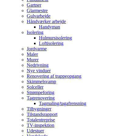
Gartner
Glarmestre
Gulvarbejde
Håndværker arbejde
Handyman
Isolering
Hulmursisolering
Loftisolering
Jordvarme
Maler
Murer
Nedrivning
Nye vinduer
Renovering af trappeopgang
Skimmelsvamp
Solceller
Strømpeforing
Tagrenovering
Tagmaling/tagafrensning
Tilbygninger
Tilstandsrapport
Totalentreprise
TV-inspektion
Udestuer