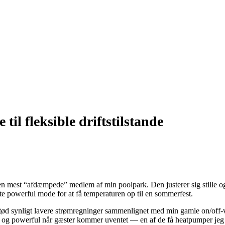
 til fleksible driftstilstande
mest “afdæmpede” medlem af min poolpark. Den justerer sig stille og 
te powerful mode for at få temperaturen op til en sommerfest.
etød synligt lavere strømregninger sammenlignet med min gamle on/off-
 og powerful når gæster kommer uventet — en af de få heatpumper jeg har 