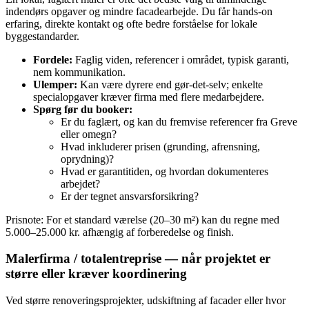
indendørs opgaver og mindre facadearbejde. Du får hands‑on
erfaring, direkte kontakt og ofte bedre forståelse for lokale
byggestandarder.
Fordele:
Faglig viden, referencer i området, typisk garanti,
nem kommunikation.
Ulemper:
Kan være dyrere end gør‑det‑selv; enkelte
specialopgaver kræver firma med flere medarbejdere.
Spørg før du booker:
Er du faglært, og kan du fremvise referencer fra Greve
eller omegn?
Hvad inkluderer prisen (grunding, afrensning,
oprydning)?
Hvad er garantitiden, og hvordan dokumenteres
arbejdet?
Er der tegnet ansvarsforsikring?
Prisnote: For et standard værelse (20–30 m²) kan du regne med
5.000–25.000 kr. afhængig af forberedelse og finish.
Malerfirma / totalentreprise — når projektet er
større eller kræver koordinering
Ved større renoveringsprojekter, udskiftning af facader eller hvor