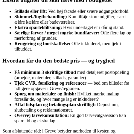
Stillads eller lift:
Ved høj facade eller svære adgangsforhold.
Skimmel-/fugtbehandling:
Kan tilføje store udgifter, især i
ældre kældre eller badeværelser.
Ekstra spartel/filtsning:
Hvis underlaget er i dårlig stand.
Særlige farver / meget mørke bundfarver:
Ofte flere lag og
merforbrug af grunder.
Rengøring og bortskaffelse:
Ofte inkluderet, men tjek i
tilbuddet.
Hvordan får du den bedste pris — og tryghed
Få minimum 3 skriftlige tilbud
med detaljeret postopdeling
(arbejde, materialer, stillads, garantier).
Tjek CVR, forsikring og referencer
— bed om billeder fra
tidligere opgaver i Greve/regionen.
Spørg om materialer og finish:
Hvilket mærke maling
foreslår de, og hvor mange lag er inkluderet?
Aftal tidsplan og betalingsplan skriftligt:
Depositum,
slutbetaling og reklamationsret.
Overvej farvekonsultation:
En god farvevalgssession kan
spare tid og ekstra lag.
Som afsluttende råd: i Greve betyder nærheden til kysten og