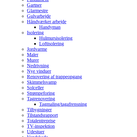
Gartner
Glarmestre
Gulvarbejde
Håndværker arbejde
Handyman
Isolering
Hulmursisolering
Loftisolering
Jordvarme
Maler
Murer
Nedrivning
Nye vinduer
Renovering af trappeopgang
Skimmelsvamp
Solceller
Strømpeforing
Tagrenovering
Tagmaling/tagafrensning
Tilbygninger
Tilstandsrapport
Totalentreprise
TV-inspektion
Udestuer