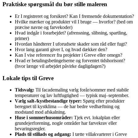
Praktiske spørgsmål du bør stille maleren
Er I registreret og forsikret? Kan I fremsende dokumentation?
Hvilke mærker og produkter vil I bruge — hvorfor? (bed om
præcise navne og farvekoder)
Hvad indgår i forarbejdet? (afrensning, slibning, spartling,
primer)
Hvordan håndterer I uforudsete skader som råd eller fugt?
Hvor lang garanti giver I, og hvad dækker den?
Kan I vise referencer fra projekter i Greve eller omegn?
Hvad er betalingsbetingelserne og forventet tidshorisont?
(hvor længe vil arbejdet påvirke dagligdagen?)
Lokale tips til Greve
Tidsvalg:
Til facademaling vælg forår/sommer med stabile
temperaturer og lav luftfugtighed — typisk maj–september.
Vælg salt‑/kystbestandige typer:
Spørg efter produkter
beregnet til kystklima — de har bedre vedhæftning og
modstand mod afskalning.
Huse i sommerhusområder:
Tjek evt. lokalplan eller
grundejerforening, nogle områder har farvekrav eller
bevaringsregler.
Plads til stillads og adgang:
I tætte villakvarterer i Greve