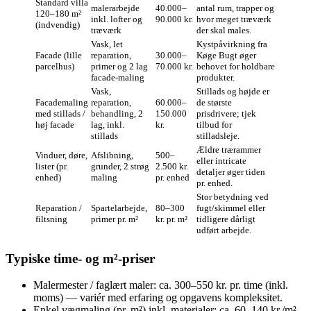
Standard villa
malerarbejde
40.000–
antal rum, trapper og
120–180 m²
inkl. lofter og
90.000 kr.
hvor meget træværk
(indvendig)
træværk
der skal males.
Vask, let
Kystpåvirkning fra
Facade (lille
reparation,
30.000–
Køge Bugt øger
parcelhus)
primer og 2 lag
70.000 kr.
behovet for holdbare
facade‑maling
produkter.
Vask,
Stillads og højde er
Facademaling
reparation,
60.000–
de største
med stillads /
behandling, 2
150.000
prisdrivere; tjek
høj facade
lag, inkl.
kr.
tilbud for
stillads
stilladsleje.
Ældre trærammer
Vinduer, døre,
Afslibning,
500–
eller intricate
lister (pr.
grunder, 2 strøg
2.500 kr.
detaljer øger tiden
enhed)
maling
pr. enhed
pr. enhed.
Stor betydning ved
Reparation /
Spartelarbejde,
80–300
fugt/skimmel eller
filtsning
primer pr. m²
kr. pr. m²
tidligere dårligt
udført arbejde.
Typiske time- og m²‑priser
Malermester / faglært maler: ca. 300–550 kr. pr. time (inkl.
moms) — variér med erfaring og opgavens kompleksitet.
Enkel vægmaling (pr. m²) inkl. materialer: ca. 60–140 kr./m².