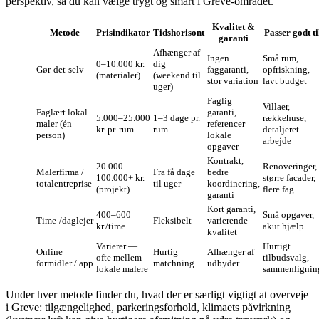
perspektiv, så du kan vælge trygt og smart i Greve‑området.
Kvalitet &
Metode
Prisindikator
Tidshorisont
Passer godt ti
garanti
Afhænger af
Ingen
Små rum,
0–10.000 kr.
dig
Gør‑det‑selv
faggaranti,
opfriskning,
(materialer)
(weekend til
stor variation
lavt budget
uger)
Faglig
Villaer,
Faglært lokal
garanti,
5.000–25.000
1–3 dage pr.
rækkehuse,
maler (én
referencer
kr. pr. rum
rum
detaljeret
person)
lokale
arbejde
opgaver
Kontrakt,
20.000–
Renoveringer,
Malerfirma /
Fra få dage
bedre
100.000+ kr.
større facader,
totalentreprise
til uger
koordinering,
(projekt)
flere fag
garanti
Kort garanti,
400–600
Små opgaver,
Time-/daglejer
Fleksibelt
varierende
kr./time
akut hjælp
kvalitet
Varierer —
Hurtigt
Online
Hurtig
Afhænger af
ofte mellem
tilbudsvalg,
formidler / app
matchning
udbyder
lokale malere
sammenlignin
Under hver metode finder du, hvad der er særligt vigtigt at overveje
i Greve: tilgængelighed, parkeringsforhold, klimaets påvirkning