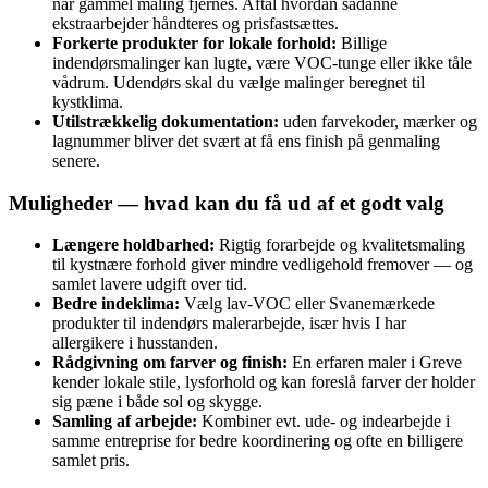
når gammel maling fjernes. Aftal hvordan sådanne
ekstraarbejder håndteres og prisfastsættes.
Forkerte produkter for lokale forhold:
Billige
indendørsmalinger kan lugte, være VOC-tunge eller ikke tåle
vådrum. Udendørs skal du vælge malinger beregnet til
kystklima.
Utilstrækkelig dokumentation:
uden farvekoder, mærker og
lagnummer bliver det svært at få ens finish på genmaling
senere.
Muligheder — hvad kan du få ud af et godt valg
Længere holdbarhed:
Rigtig forarbejde og kvalitetsmaling
til kystnære forhold giver mindre vedligehold fremover — og
samlet lavere udgift over tid.
Bedre indeklima:
Vælg lav‑VOC eller Svanemærkede
produkter til indendørs malerarbejde, især hvis I har
allergikere i husstanden.
Rådgivning om farver og finish:
En erfaren maler i Greve
kender lokale stile, lysforhold og kan foreslå farver der holder
sig pæne i både sol og skygge.
Samling af arbejde:
Kombiner evt. ude- og indearbejde i
samme entreprise for bedre koordinering og ofte en billigere
samlet pris.