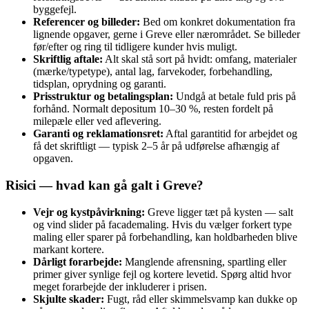
byggefejl.
Referencer og billeder:
Bed om konkret dokumentation fra
lignende opgaver, gerne i Greve eller nærområdet. Se billeder
før/efter og ring til tidligere kunder hvis muligt.
Skriftlig aftale:
Alt skal stå sort på hvidt: omfang, materialer
(mærke/typetype), antal lag, farvekoder, forbehandling,
tidsplan, oprydning og garanti.
Prisstruktur og betalingsplan:
Undgå at betale fuld pris på
forhånd. Normalt depositum 10–30 %, resten fordelt på
milepæle eller ved aflevering.
Garanti og reklamationsret:
Aftal garantitid for arbejdet og
få det skriftligt — typisk 2–5 år på udførelse afhængig af
opgaven.
Risici — hvad kan gå galt i Greve?
Vejr og kystpåvirkning:
Greve ligger tæt på kysten — salt
og vind slider på facademaling. Hvis du vælger forkert type
maling eller sparer på forbehandling, kan holdbarheden blive
markant kortere.
Dårligt forarbejde:
Manglende afrensning, spartling eller
primer giver synlige fejl og kortere levetid. Spørg altid hvor
meget forarbejde der inkluderer i prisen.
Skjulte skader:
Fugt, råd eller skimmelsvamp kan dukke op