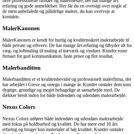
flere professionelle firmaer og malermestre, der har mange års
erfaring og gode anmeldelser. Her får du en oversigt over nogle af
de mest anbefalede og pålidelige malere, du kan overveje at
kontakte.
MalerKanonen
MalerKanonen er kendt for hurtig og kvalitetssikret malerarbejde til
både private og erhverv. De har mange års erfaring og tilbyder alt fra
væg- og loftmaling til maling af træværk og vinduer. Kunder roser
firmaet for god kommunikation, faste priser og flot resultat.
Malerbanditten
Malerbanditten er et kvalitetsbevidst og professionelt malerfirma, der
har arbejdet i Greve og omegn i mange år. Kunder omtaler dem som
dygtige, grundige og meget behagelige at samarbejde med. De
dækker bredt inden for både indendørs og udendørs malerarbejde.
Nexus Colors
Nexus Colors udfører både indendørs og udendørs malerarbejde
med fokus på holdbarhed og kvalitet. De har mere end 10 års
erfaring og bruger kun materialer af høj kvalitet. Kunder omtaler