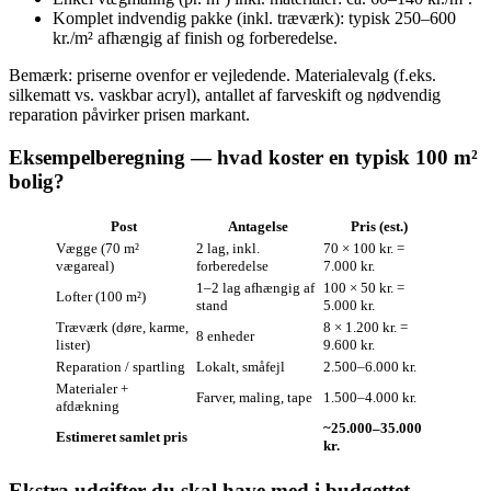
Komplet indvendig pakke (inkl. træværk): typisk 250–600
kr./m² afhængig af finish og forberedelse.
Bemærk: priserne ovenfor er vejledende. Materialevalg (f.eks.
silkematt vs. vaskbar acryl), antallet af farveskift og nødvendig
reparation påvirker prisen markant.
Eksempelberegning — hvad koster en typisk 100 m²
bolig?
Post
Antagelse
Pris (est.)
Vægge (70 m²
2 lag, inkl.
70 × 100 kr. =
vægareal)
forberedelse
7.000 kr.
1–2 lag afhængig af
100 × 50 kr. =
Lofter (100 m²)
stand
5.000 kr.
Træværk (døre, karme,
8 × 1.200 kr. =
8 enheder
lister)
9.600 kr.
Reparation / spartling
Lokalt, småfejl
2.500–6.000 kr.
Materialer +
Farver, maling, tape
1.500–4.000 kr.
afdækning
~25.000–35.000
Estimeret samlet pris
kr.
Ekstra udgifter du skal have med i budgettet