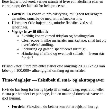
flere fag er involveret, vælger mange at hyre et malerfirma eller en
entreprenør, der kan stå for hele processen.
Fordele:
Én kontrakt, projektstyring, mulighed for længere
garantier, samarbejde med tømrer/snedker mv.
Ulemper:
Ofte højere pris, mindre fleksibel ved små
ændringer.
Vigtige krav til tilbud:
Skriftlig kontrakt med tidsplan og betalingsplan.
Clear scope: hvilke materialer mærke/type, antal lag og
overfladebehandling.
Forsikring og garanti specificeret skriftligt.
Håndtering af affald og eventuelt stillads — hvem står
for det?
Prisindikator: Store projekter starter ofte omkring 20.000 kr. og kan
løbe op i 100.000+ afhængigt af omfang og materialer.
Time-/daglejer — fleksibelt til små‑ og akutopgaver
Hvis du har brug for hurtig hjælp til en enkelt væg, reparation eller
ekstra par hænder i et par dage, kan en maler på timebasis være en
god løsning.
Fordele:
Fleksibelt, du betaler kun for arbejdstid, hurtigt