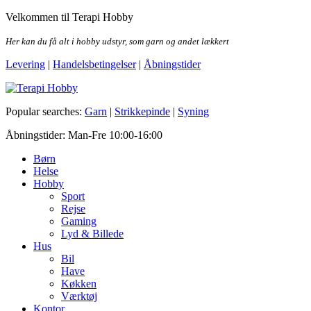
Skip
Velkommen til Terapi Hobby
to
the
Her kan du få alt i hobby udstyr, som garn og andet lækkert
content
Levering
|
Handelsbetingelser
|
Åbningstider
Terapi Hobby
Popular searches:
Garn
|
Strikkepinde
|
Syning
Åbningstider: Man-Fre 10:00-16:00
Børn
Helse
Hobby
Sport
Rejse
Gaming
Lyd & Billede
Hus
Bil
Have
Køkken
Værktøj
Kontor