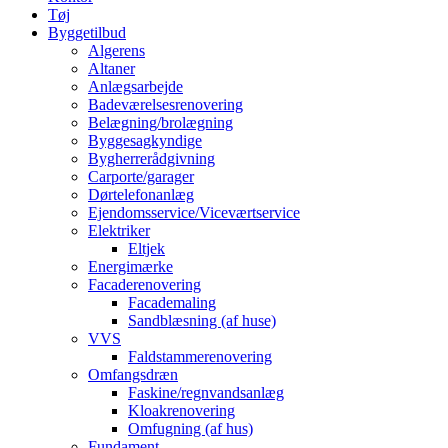
Tøj
Byggetilbud
Algerens
Altaner
Anlægsarbejde
Badeværelsesrenovering
Belægning/brolægning
Byggesagkyndige
Bygherrerådgivning
Carporte/garager
Dørtelefonanlæg
Ejendomsservice/Viceværtservice
Elektriker
Eltjek
Energimærke
Facaderenovering
Facademaling
Sandblæsning (af huse)
VVS
Faldstammerenovering
Omfangsdræn
Faskine/regnvandsanlæg
Kloakrenovering
Omfugning (af hus)
Fundament