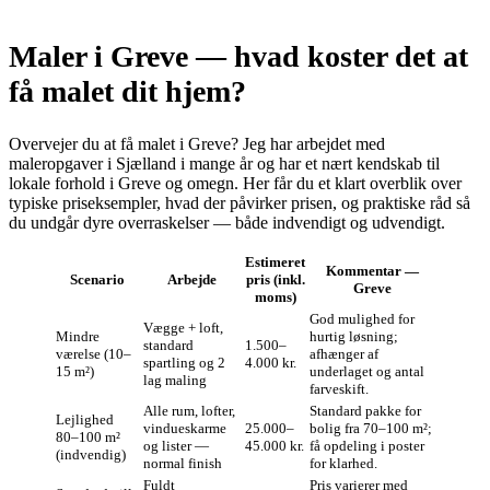
Maler i Greve — hvad koster det at
få malet dit hjem?
Overvejer du at få malet i Greve? Jeg har arbejdet med
maleropgaver i Sjælland i mange år og har et nært kendskab til
lokale forhold i Greve og omegn. Her får du et klart overblik over
typiske priseksempler, hvad der påvirker prisen, og praktiske råd så
du undgår dyre overraskelser — både indvendigt og udvendigt.
Estimeret
Kommentar —
Scenario
Arbejde
pris (inkl.
Greve
moms)
God mulighed for
Vægge + loft,
Mindre
hurtig løsning;
standard
1.500–
værelse (10–
afhænger af
spartling og 2
4.000 kr.
15 m²)
underlaget og antal
lag maling
farveskift.
Alle rum, lofter,
Standard pakke for
Lejlighed
vindueskarme
25.000–
bolig fra 70–100 m²;
80–100 m²
og lister —
45.000 kr.
få opdeling i poster
(indvendig)
normal finish
for klarhed.
Fuldt
Pris varierer med