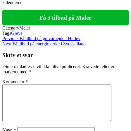
kalenderen.
Få 3 tilbud på Maler
Category
Maler
Tags
Greve
Indlægsnavigation
Previous
Previous
Få tilbud på gulvarbejde i Herlev
Post
Next
Next
Få tilbud på energimærke i Sydsjælland
Post
Skriv et svar
Din e-mailadresse vil ikke blive publiceret.
Krævede felter er
markeret med
*
Kommentar
*
Navn
*