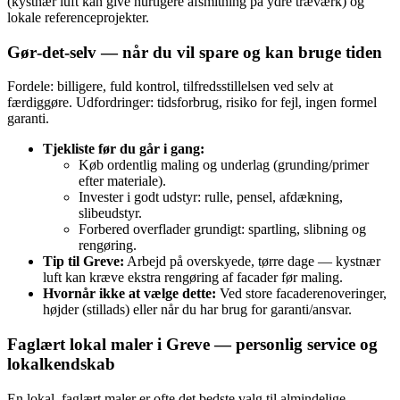
(kystnær luft kan give hurtigere afsmitning på ydre træværk) og
lokale referenceprojekter.
Gør‑det‑selv — når du vil spare og kan bruge tiden
Fordele: billigere, fuld kontrol, tilfredsstillelsen ved selv at
færdiggøre. Udfordringer: tidsforbrug, risiko for fejl, ingen formel
garanti.
Tjekliste før du går i gang:
Køb ordentlig maling og underlag (grunding/primer
efter materiale).
Invester i godt udstyr: rulle, pensel, afdækning,
slibeudstyr.
Forbered overflader grundigt: spartling, slibning og
rengøring.
Tip til Greve:
Arbejd på overskyede, tørre dage — kystnær
luft kan kræve ekstra rengøring af facader før maling.
Hvornår ikke at vælge dette:
Ved store facaderenoveringer,
højder (stillads) eller når du har brug for garanti/ansvar.
Faglært lokal maler i Greve — personlig service og
lokalkendskab
En lokal, faglært maler er ofte det bedste valg til almindelige