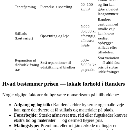
50–150
og lim kan
Tapetfjerning
Fjernelse + spartling
kr./m²
gøre arbejdet
langsommere.
Randers
centrum med
5.000–
smalle veje
35.000 kr.
Stillads
kan kræve
Opsætning og leje
afhængig
(kortvarigt)
særligt
af husets
opbygget
højde
stillads eller
tilladelser.
Stor variation
Reparation af
500–
Små reparationer til
— få altid fast
råd/udskiftning
5.000+ kr.
udskiftning af bjælker
pris på større
træ
pr. punkt
udskiftninger.
Hvad bestemmer prisen — lokale forhold i Randers
Nogle vigtige faktorer du bør være opmærksom på i tilbuddene:
Adgang og logistik:
Randers’ ældre bykerne og smalle veje
kan gøre det dyrere at få stillads og materialer på plads.
Forarbejde:
Stærkt afsnavset træ, råd eller fugtskader kræver
ekstra tid og materialer — og dermed højere pris.
Malingstype:
Premium- eller miljømærkede malinger er