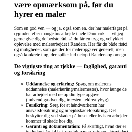
være opmærksom på, før du
hyrer en maler
Som en god ven — og ja, også som en, der har malerfaget på
rygraden efter mange års arbejde i hele Danmark — vil jeg
gerne give dig de bedste råd, så du får en tryg og vellykket
oplevelse med malerarbejdet i Randers. Her får du både risici
og muligheder, som gælder for maleropgaver generelt, men
også konkrete ting, der spiller ind netop i Randers og omegn.
De vigtigste ting at tjekke — faglighed, garanti
og forsikring
Uddannelse og erfaring:
Spørg om malerens
uddannelse (malerlærling/malermester), hvor længe de
har arbejdet med netop din type opgave
(indvendig/udvendig, træ/sten, ældre/nybyg).
Forsikring:
Sørg for at håndværkeren har
ansvarsforsikring og arbejdsskadeforsikring. Det
beskytter dig ved skader på huset eller hvis en arbejder
kommer til skade hos dig.
Garanti og dokumentation:
Få skriftligt, hvad der er
inkluderet (antal lag, produktnavne, primere, tørretider)