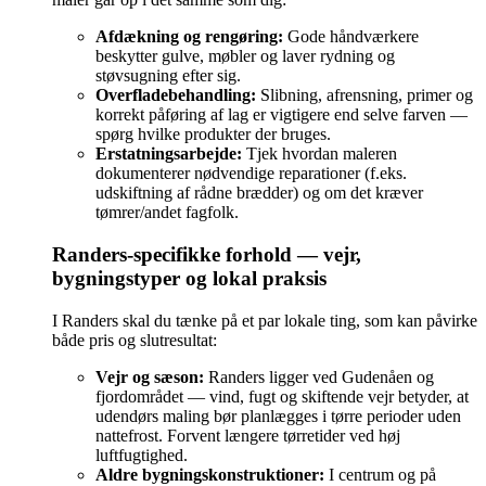
Afdækning og rengøring:
Gode håndværkere
beskytter gulve, møbler og laver rydning og
støvsugning efter sig.
Overfladebehandling:
Slibning, afrensning, primer og
korrekt påføring af lag er vigtigere end selve farven —
spørg hvilke produkter der bruges.
Erstatningsarbejde:
Tjek hvordan maleren
dokumenterer nødvendige reparationer (f.eks.
udskiftning af rådne brædder) og om det kræver
tømrer/andet fagfolk.
Randers-specifikke forhold — vejr,
bygningstyper og lokal praksis
I Randers skal du tænke på et par lokale ting, som kan påvirke
både pris og slutresultat:
Vejr og sæson:
Randers ligger ved Gudenåen og
fjordområdet — vind, fugt og skiftende vejr betyder, at
udendørs maling bør planlægges i tørre perioder uden
nattefrost. Forvent længere tørretider ved høj
luftfugtighed.
Aldre bygningskonstruktioner:
I centrum og på