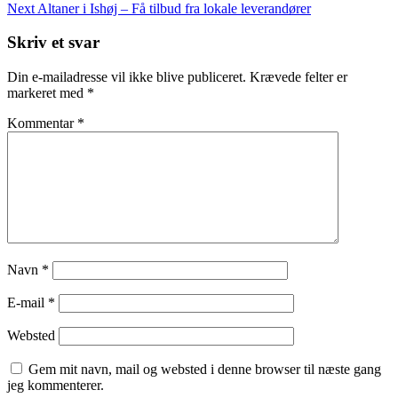
Post
Next
Next
Altaner i Ishøj – Få tilbud fra lokale leverandører
Post
Skriv et svar
Din e-mailadresse vil ikke blive publiceret.
Krævede felter er
markeret med
*
Kommentar
*
Navn
*
E-mail
*
Websted
Gem mit navn, mail og websted i denne browser til næste gang
jeg kommenterer.