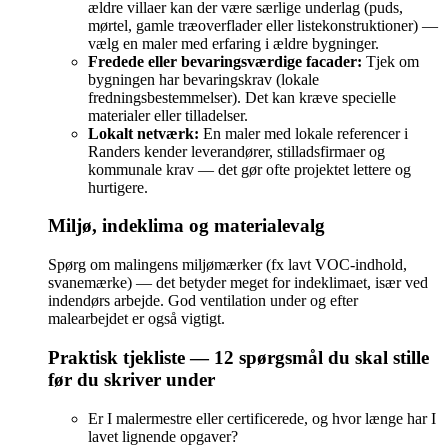
ældre villaer kan der være særlige underlag (puds,
mørtel, gamle træoverflader eller listekonstruktioner) —
vælg en maler med erfaring i ældre bygninger.
Fredede eller bevaringsværdige facader:
Tjek om
bygningen har bevaringskrav (lokale
fredningsbestemmelser). Det kan kræve specielle
materialer eller tilladelser.
Lokalt netværk:
En maler med lokale referencer i
Randers kender leverandører, stilladsfirmaer og
kommunale krav — det gør ofte projektet lettere og
hurtigere.
Miljø, indeklima og materialevalg
Spørg om malingens miljømærker (fx lavt VOC-indhold,
svanemærke) — det betyder meget for indeklimaet, især ved
indendørs arbejde. God ventilation under og efter
malearbejdet er også vigtigt.
Praktisk tjekliste — 12 spørgsmål du skal stille
før du skriver under
Er I malermestre eller certificerede, og hvor længe har I
lavet lignende opgaver?