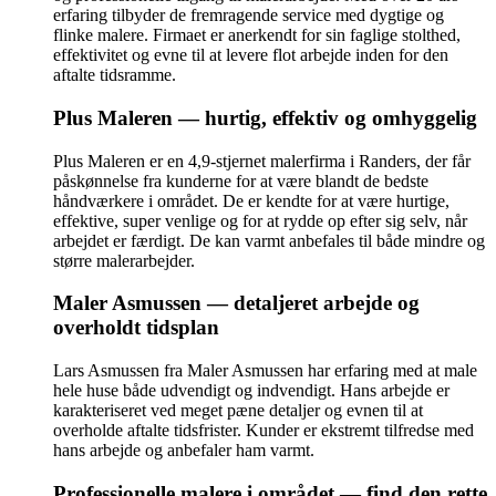
erfaring tilbyder de fremragende service med dygtige og
flinke malere. Firmaet er anerkendt for sin faglige stolthed,
effektivitet og evne til at levere flot arbejde inden for den
aftalte tidsramme.
Plus Maleren — hurtig, effektiv og omhyggelig
Plus Maleren er en 4,9-stjernet malerfirma i Randers, der får
påskønnelse fra kunderne for at være blandt de bedste
håndværkere i området. De er kendte for at være hurtige,
effektive, super venlige og for at rydde op efter sig selv, når
arbejdet er færdigt. De kan varmt anbefales til både mindre og
større malerarbejder.
Maler Asmussen — detaljeret arbejde og
overholdt tidsplan
Lars Asmussen fra Maler Asmussen har erfaring med at male
hele huse både udvendigt og indvendigt. Hans arbejde er
karakteriseret ved meget pæne detaljer og evnen til at
overholde aftalte tidsfrister. Kunder er ekstremt tilfredse med
hans arbejde og anbefaler ham varmt.
Professionelle malere i området — find den rette