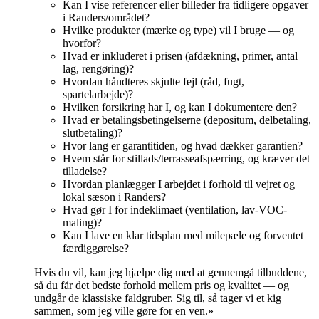
Kan I vise referencer eller billeder fra tidligere opgaver
i Randers/området?
Hvilke produkter (mærke og type) vil I bruge — og
hvorfor?
Hvad er inkluderet i prisen (afdækning, primer, antal
lag, rengøring)?
Hvordan håndteres skjulte fejl (råd, fugt,
spartelarbejde)?
Hvilken forsikring har I, og kan I dokumentere den?
Hvad er betalingsbetingelserne (depositum, delbetaling,
slutbetaling)?
Hvor lang er garantitiden, og hvad dækker garantien?
Hvem står for stillads/terrasseafspærring, og kræver det
tilladelse?
Hvordan planlægger I arbejdet i forhold til vejret og
lokal sæson i Randers?
Hvad gør I for indeklimaet (ventilation, lav-VOC-
maling)?
Kan I lave en klar tidsplan med milepæle og forventet
færdiggørelse?
Hvis du vil, kan jeg hjælpe dig med at gennemgå tilbuddene,
så du får det bedste forhold mellem pris og kvalitet — og
undgår de klassiske faldgruber. Sig til, så tager vi et kig
sammen, som jeg ville gøre for en ven.»