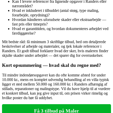
Kan I levere referencer fra lignende opgaver i Randers eller
nærområdet?
Hvad er inkluderet i tilbuddet (antal strøg, type maling,
forarbejde, oprydning)?
Hvordan håndteres uforudsete skader eller ekstraarbejde —
fast pris eller timepris?
Hvad er garantitiden, og hvordan dokumenteres arbejdet ved
færdiggørelse?
Mit bedste råd: få minimum 3 skriftlige tilbud, bed om detaljerede
beskrivelser af arbejde og materialer, og tjek lokale referencer i
Randers. Et godt tilbud forklarer hvad der sker, hvis maleren finder
skjulte skader under arbejdet — det sparer dig for overraskelser.
Kort opsummering — hvad skal du regne med?
Til mindre indendørsopgaver kan du ofte komme afsted for under
10.000 kr., mens en komplet udvendig behandling af en villa typisk
ligger et sted mellem 50.000 og 160.000 kr. i Randers afhængig af
stillads, reparationer og malingstype. Vil du have hjælp til at vurdere
et konkret tilbud, kan jeg give input til, om prisen virker rimelig og
hvilke poster du bør få uddybet.
Få 3 tilbud på Maler