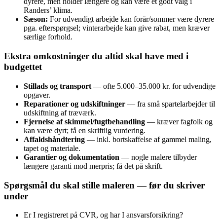
dyrere, men holder længere og kan være et godt valg i
Randers’ klima.
Sæson:
For udvendigt arbejde kan forår/sommer være dyrere
pga. efterspørgsel; vinterarbejde kan give rabat, men kræver
særlige forhold.
Ekstra omkostninger du altid skal have med i
budgettet
Stillads og transport
— ofte 5.000–35.000 kr. for udvendige
opgaver.
Reparationer og udskiftninger
— fra små spartelarbejder til
udskiftning af træværk.
Fjernelse af skimmel/fugtbehandling
— kræver fagfolk og
kan være dyrt; få en skriftlig vurdering.
Affaldshåndtering
— inkl. bortskaffelse af gammel maling,
tapet og materiale.
Garantier og dokumentation
— nogle malere tilbyder
længere garanti mod merpris; få det på skrift.
Spørgsmål du skal stille maleren — før du skriver
under
Er I registreret på CVR, og har I ansvarsforsikring?