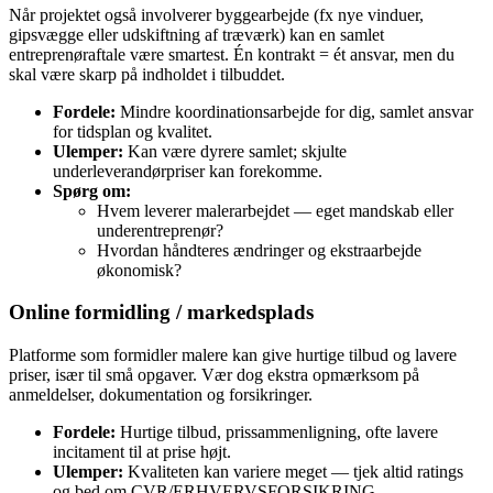
Når projektet også involverer byggearbejde (fx nye vinduer,
gipsvægge eller udskiftning af træværk) kan en samlet
entreprenøraftale være smartest. Én kontrakt = ét ansvar, men du
skal være skarp på indholdet i tilbuddet.
Fordele:
Mindre koordinationsarbejde for dig, samlet ansvar
for tidsplan og kvalitet.
Ulemper:
Kan være dyrere samlet; skjulte
underleverandørpriser kan forekomme.
Spørg om:
Hvem leverer malerarbejdet — eget mandskab eller
underentreprenør?
Hvordan håndteres ændringer og ekstraarbejde
økonomisk?
Online formidling / markedsplads
Platforme som formidler malere kan give hurtige tilbud og lavere
priser, især til små opgaver. Vær dog ekstra opmærksom på
anmeldelser, dokumentation og forsikringer.
Fordele:
Hurtige tilbud, prissammenligning, ofte lavere
incitament til at prise højt.
Ulemper:
Kvaliteten kan variere meget — tjek altid ratings
og bed om CVR/ERHVERVSFORSIKRING.