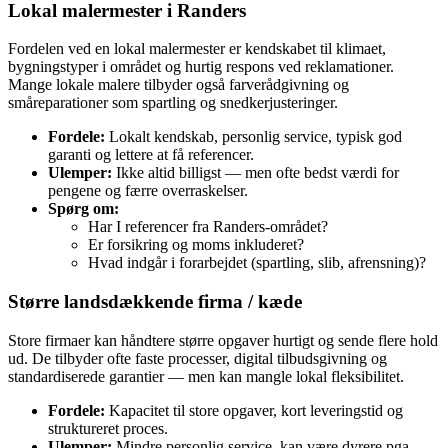
Lokal malermester i Randers
Fordelen ved en lokal malermester er kendskabet til klimaet,
bygningstyper i området og hurtig respons ved reklamationer.
Mange lokale malere tilbyder også farverådgivning og
småreparationer som spartling og snedkerjusteringer.
Fordele:
Lokalt kendskab, personlig service, typisk god
garanti og lettere at få referencer.
Ulemper:
Ikke altid billigst — men ofte bedst værdi for
pengene og færre overraskelser.
Spørg om:
Har I referencer fra Randers‑området?
Er forsikring og moms inkluderet?
Hvad indgår i forarbejdet (spartling, slib, afrensning)?
Større landsdækkende firma / kæde
Store firmaer kan håndtere større opgaver hurtigt og sende flere hold
ud. De tilbyder ofte faste processer, digital tilbudsgivning og
standardiserede garantier — men kan mangle lokal fleksibilitet.
Fordele:
Kapacitet til store opgaver, kort leveringstid og
struktureret proces.
Ulemper:
Mindre personlig service, kan være dyrere pga.