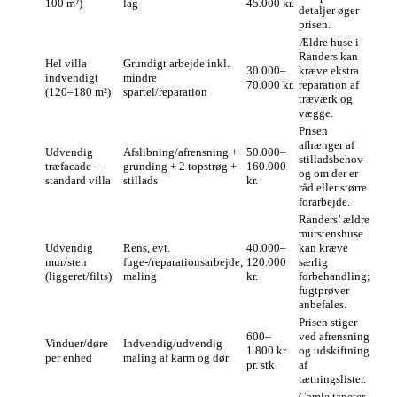
100 m²)
lag
45.000 kr.
detaljer øger
prisen.
Ældre huse i
Randers kan
Hel villa
Grundigt arbejde inkl.
30.000–
kræve ekstra
indvendigt
mindre
70.000 kr.
reparation af
(120–180 m²)
spartel/reparation
træværk og
vægge.
Prisen
afhænger af
Udvendig
Afslibning/afrensning +
50.000–
stilladsbehov
træfacade —
grunding + 2 topstrøg +
160.000
og om der er
standard villa
stillads
kr.
råd eller større
forarbejde.
Randers’ ældre
murstenshuse
Udvendig
Rens, evt.
40.000–
kan kræve
mur/sten
fuge-/reparationsarbejde,
120.000
særlig
(liggeret/filts)
maling
kr.
forbehandling;
fugtprøver
anbefales.
Prisen stiger
600–
ved afrensning
Vinduer/døre
Indvendig/udvendig
1.800 kr.
og udskiftning
per enhed
maling af karm og dør
pr. stk.
af
tætningslister.
Gamle tapeter