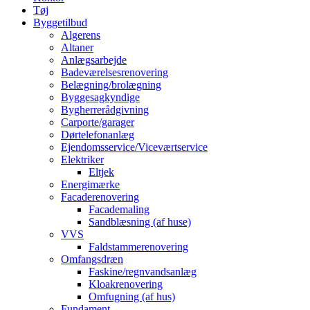
Tøj
Byggetilbud
Algerens
Altaner
Anlægsarbejde
Badeværelsesrenovering
Belægning/brolægning
Byggesagkyndige
Bygherrerådgivning
Carporte/garager
Dørtelefonanlæg
Ejendomsservice/Viceværtservice
Elektriker
Eltjek
Energimærke
Facaderenovering
Facademaling
Sandblæsning (af huse)
VVS
Faldstammerenovering
Omfangsdræn
Faskine/regnvandsanlæg
Kloakrenovering
Omfugning (af hus)
Fundament