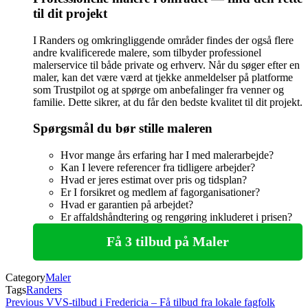
til dit projekt
I Randers og omkringliggende områder findes der også flere
andre kvalificerede malere, som tilbyder professionel
malerservice til både private og erhverv. Når du søger efter en
maler, kan det være værd at tjekke anmeldelser på platforme
som Trustpilot og at spørge om anbefalinger fra venner og
familie. Dette sikrer, at du får den bedste kvalitet til dit projekt.
Spørgsmål du bør stille maleren
Hvor mange års erfaring har I med malerarbejde?
Kan I levere referencer fra tidligere arbejder?
Hvad er jeres estimat over pris og tidsplan?
Er I forsikret og medlem af fagorganisationer?
Hvad er garantien på arbejdet?
Er affaldshåndtering og rengøring inkluderet i prisen?
Få 3 tilbud på Maler
Category
Maler
Tags
Randers
Indlægsnavigation
Previous
Previous
VVS-tilbud i Fredericia – Få tilbud fra lokale fagfolk