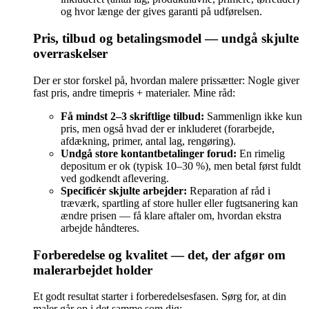
og hvor længe der gives garanti på udførelsen.
Pris, tilbud og betalingsmodel — undgå skjulte
overraskelser
Der er stor forskel på, hvordan malere prissætter: Nogle giver
fast pris, andre timepris + materialer. Mine råd:
Få mindst 2–3 skriftlige tilbud:
Sammenlign ikke kun
pris, men også hvad der er inkluderet (forarbejde,
afdækning, primer, antal lag, rengøring).
Undgå store kontantbetalinger forud:
En rimelig
depositum er ok (typisk 10–30 %), men betal først fuldt
ved godkendt aflevering.
Specificér skjulte arbejder:
Reparation af råd i
træværk, spartling af store huller eller fugtsanering kan
ændre prisen — få klare aftaler om, hvordan ekstra
arbejde håndteres.
Forberedelse og kvalitet — det, der afgør om
malerarbejdet holder
Et godt resultat starter i forberedelsesfasen. Sørg for, at din
maler går op i det samme som dig: