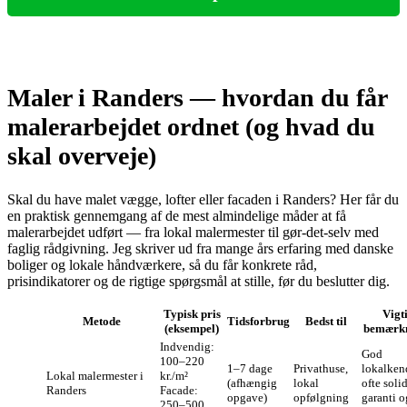
Maler i Randers — hvordan du får
malerarbejdet ordnet (og hvad du
skal overveje)
Skal du have malet vægge, lofter eller facaden i Randers? Her får du
en praktisk gennemgang af de mest almindelige måder at få
malerarbejdet udført — fra lokal malermester til gør‑det‑selv med
faglig rådgivning. Jeg skriver ud fra mange års erfaring med danske
boliger og lokale håndværkere, så du får konkrete råd,
prisindikatorer og de rigtige spørgsmål at stille, før du beslutter dig.
Typisk pris
Vigt
Metode
Tidsforbrug
Bedst til
(eksempel)
bemærk
Indvendig:
God
100–220
1–7 dage
Privathuse,
lokalken
Lokal malermester i
kr./m²
(afhængig
lokal
ofte soli
Randers
Facade:
opgave)
opfølgning
garanti o
250–500