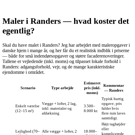
Maler i Randers — hvad koster det
egentlig?
Skal du have malet i Randers? Jeg har arbejdet med maleropgaver i
danske hjem i mange år, og her får du et realistisk indblik i priserne
— både for små indendørsopgaver og større facaderenoveringer.
Tallene er vejledende (inkl. moms) og tilpasset lokale forhold i
Randers: adgangsforhold, vejr, og de mange karakteristiske
ejendomme i området.
Estimeret
Kommentar
Scenario
Type arbejde
pris (inkl.
— Randers
moms)
Typisk hurtig
Vægge + lofter, 2 lag,
opgave; pris
Enkelt værelse
3.500–
inkl. materialer og
falder hvis
(12–15 m²)
8.000 kr.
afdækning
flere rum laves
samtidigt.
Højt taghøjder
eller
Lejlighed (70–
Alle vægge + lofter, 2
18.000–
komplicerede