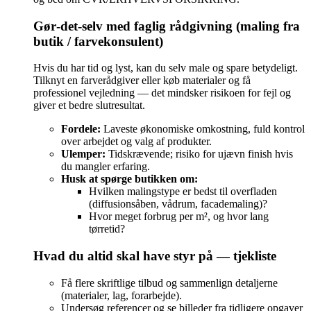
Gør‑det‑selv med faglig rådgivning (maling fra
butik / farvekonsulent)
Hvis du har tid og lyst, kan du selv male og spare betydeligt.
Tilknyt en farverådgiver eller køb materialer og få
professionel vejledning — det mindsker risikoen for fejl og
giver et bedre slutresultat.
Fordele:
Laveste økonomiske omkostning, fuld kontrol
over arbejdet og valg af produkter.
Ulemper:
Tidskrævende; risiko for ujævn finish hvis
du mangler erfaring.
Husk at spørge butikken om:
Hvilken malingstype er bedst til overfladen
(diffusionsåben, vådrum, facademaling)?
Hvor meget forbrug per m², og hvor lang
tørretid?
Hvad du altid skal have styr på — tjekliste
Få flere skriftlige tilbud og sammenlign detaljerne
(materialer, lag, forarbejde).
Undersøg referencer og se billeder fra tidligere opgaver