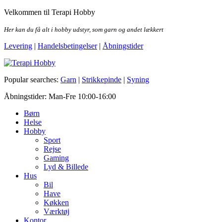
Skip
Velkommen til Terapi Hobby
to
the
Her kan du få alt i hobby udstyr, som garn og andet lækkert
content
Levering
|
Handelsbetingelser
|
Åbningstider
Terapi Hobby
Popular searches:
Garn
|
Strikkepinde
|
Syning
Åbningstider: Man-Fre 10:00-16:00
Børn
Helse
Hobby
Sport
Rejse
Gaming
Lyd & Billede
Hus
Bil
Have
Køkken
Værktøj
Kontor