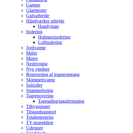
Gartner
Glarmestre
Gulvarbejde
Håndværker arbejde
Handyman
Isolering
Hulmursisolering
Loftisolering
Jordvarme
Maler
Murer
Nedrivning
Nye vinduer
Renovering af trappeopgang
Skimmelsvamp
Solceller
Strømpeforing
Tagrenovering
Tagmaling/tagafrensning
Tilbygninger
Tilstandsrapport
Totalentreprise
TV-inspektion
Udestuer