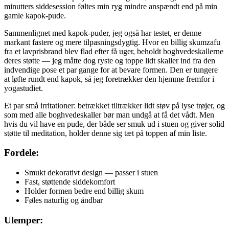
minutters siddesession føltes min ryg mindre anspændt end på min
gamle kapok-pude.
Sammenlignet med kapok-puder, jeg også har testet, er denne
markant fastere og mere tilpasningsdygtig. Hvor en billig skumzafu
fra et lavprisbrand blev flad efter få uger, beholdt boghvedeskallerne
deres støtte — jeg måtte dog ryste og toppe lidt skaller ind fra den
indvendige pose et par gange for at bevare formen. Den er tungere
at løfte rundt end kapok, så jeg foretrækker den hjemme fremfor i
yogastudiet.
Et par små irritationer: betrækket tiltrækker lidt støv på lyse trøjer, og
som med alle boghvedeskaller bør man undgå at få det vådt. Men
hvis du vil have en pude, der både ser smuk ud i stuen og giver solid
støtte til meditation, holder denne sig tæt på toppen af min liste.
Fordele:
Smukt dekorativt design — passer i stuen
Fast, støttende siddekomfort
Holder formen bedre end billig skum
Føles naturlig og åndbar
Ulemper: