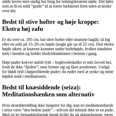
sidde lavere men stadig har brug for retningsbestemt støtte. Det føles
som at få en mild “guide” til at rotere bækkenet frem uden at tænke
over det.
Bedst til stive hofter og høje kroppe:
Ekstra høj zafu
Er du over ca. 185 cm, har stive hofter eller stramme baglår, så kig
efter en zafu på 15–20 cm højde (nogle går op til 22 cm). Den ekstra
højde sikrer, at knæene kommer under hoftehøjde, hvilket mindsker
træk i lænden og holder blodcirkulationen i benene i gang.
Høje puder kræver stabilt fyld – boghvedeskaller er min favorit her,
fordi de ikke “fjedrer”, men former sig og låser positionen. Undgå
for blødt fyld i højprofilerede puder; du ender med at synke og miste
højden midt i meditationen.
Bedst til knæsiddende (seiza):
Meditationsbænken som alternativ
Hvis skrædderstilling ikke fungerer for dig, kan en meditationsbænk
i seiza være “den bedste pude” – selvom det teknisk ikke er en pude.
Med en let fremadskrånende bænk hviler du på skinnebenene, mens