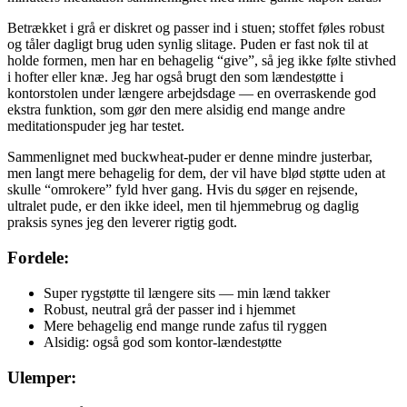
Betrækket i grå er diskret og passer ind i stuen; stoffet føles robust
og tåler dagligt brug uden synlig slitage. Puden er fast nok til at
holde formen, men har en behagelig “give”, så jeg ikke følte stivhed
i hofter eller knæ. Jeg har også brugt den som lændestøtte i
kontorstolen under længere arbejdsdage — en overraskende god
ekstra funktion, som gør den mere alsidig end mange andre
meditationspuder jeg har testet.
Sammenlignet med buckwheat-puder er denne mindre justerbar,
men langt mere behagelig for dem, der vil have blød støtte uden at
skulle “omrokere” fyld hver gang. Hvis du søger en rejsende,
ultralet pude, er den ikke ideel, men til hjemmebrug og daglig
praksis synes jeg den leverer rigtig godt.
Fordele:
Super rygstøtte til længere sits — min lænd takker
Robust, neutral grå der passer ind i hjemmet
Mere behagelig end mange runde zafus til ryggen
Alsidig: også god som kontor-lændestøtte
Ulemper: