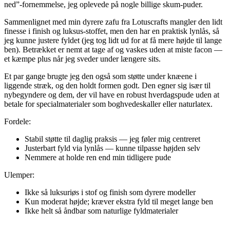
ned”-fornemmelse, jeg oplevede på nogle billige skum-puder.
Sammenlignet med min dyrere zafu fra Lotuscrafts mangler den lidt
finesse i finish og luksus-stoffet, men den har en praktisk lynlås, så
jeg kunne justere fyldet (jeg tog lidt ud for at få mere højde til lange
ben). Betrækket er nemt at tage af og vaskes uden at miste facon —
et kæmpe plus når jeg sveder under længere sits.
Et par gange brugte jeg den også som støtte under knæene i
liggende stræk, og den holdt formen godt. Den egner sig især til
nybegyndere og dem, der vil have en robust hverdagspude uden at
betale for specialmaterialer som boghvedeskaller eller naturlatex.
Fordele:
Stabil støtte til daglig praksis — jeg føler mig centreret
Justerbart fyld via lynlås — kunne tilpasse højden selv
Nemmere at holde ren end min tidligere pude
Ulemper:
Ikke så luksuriøs i stof og finish som dyrere modeller
Kun moderat højde; kræver ekstra fyld til meget lange ben
Ikke helt så åndbar som naturlige fyldmaterialer