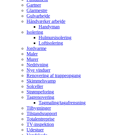
Gartner
Glarmestre
Gulvarbejde
Håndværker arbejde
Handyman
Isolering
Hulmursisolering
Loftisolering
Jordvarme
Maler
Murer
Nedrivning
Nye vinduer
Renovering af trappeopgang
Skimmelsvamp
Solceller
Strømpeforing
Tagrenovering
Tagmaling/tagafrensning
Tilbygninger
Tilstandsrapport
Totalentreprise
TV-inspektion
Udestuer