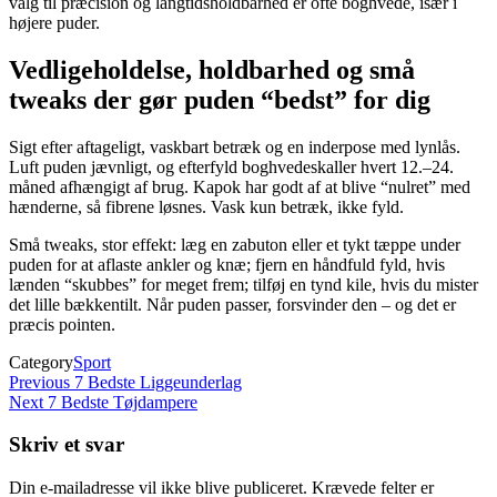
valg til præcision og langtidsholdbarhed er ofte boghvede, især i
højere puder.
Vedligeholdelse, holdbarhed og små
tweaks der gør puden “bedst” for dig
Sigt efter aftageligt, vaskbart betræk og en inderpose med lynlås.
Luft puden jævnligt, og efterfyld boghvedeskaller hvert 12.–24.
måned afhængigt af brug. Kapok har godt af at blive “nulret” med
hænderne, så fibrene løsnes. Vask kun betræk, ikke fyld.
Små tweaks, stor effekt: læg en zabuton eller et tykt tæppe under
puden for at aflaste ankler og knæ; fjern en håndfuld fyld, hvis
lænden “skubbes” for meget frem; tilføj en tynd kile, hvis du mister
det lille bækkentilt. Når puden passer, forsvinder den – og det er
præcis pointen.
Category
Sport
Indlægsnavigation
Previous
Previous
7 Bedste Liggeunderlag
Post
Next
Next
7 Bedste Tøjdampere
Post
Skriv et svar
Din e-mailadresse vil ikke blive publiceret.
Krævede felter er