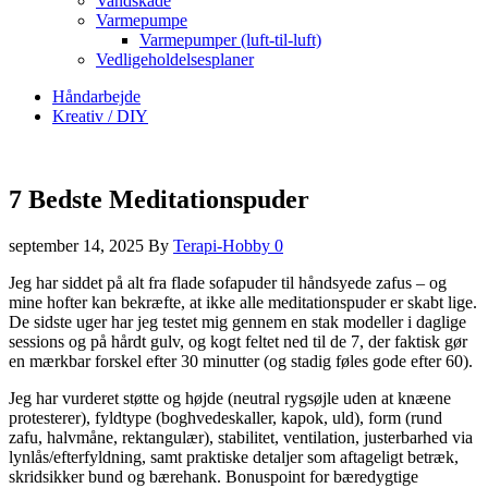
Vandskade
Varmepumpe
Varmepumper (luft-til-luft)
Vedligeholdelsesplaner
Håndarbejde
Kreativ / DIY
7 Bedste Meditationspuder
september 14, 2025
By
Terapi-Hobby
0
Jeg har siddet på alt fra flade sofapuder til håndsyede zafus – og
mine hofter kan bekræfte, at ikke alle meditationspuder er skabt lige.
De sidste uger har jeg testet mig gennem en stak modeller i daglige
sessions og på hårdt gulv, og kogt feltet ned til de 7, der faktisk gør
en mærkbar forskel efter 30 minutter (og stadig føles gode efter 60).
Jeg har vurderet støtte og højde (neutral rygsøjle uden at knæene
protesterer), fyldtype (boghvedeskaller, kapok, uld), form (rund
zafu, halvmåne, rektangulær), stabilitet, ventilation, justerbarhed via
lynlås/efterfyldning, samt praktiske detaljer som aftageligt betræk,
skridsikker bund og bærehank. Bonuspoint for bæredygtige