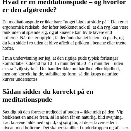
Hvad er en meditationspude – og hvorfor
er den afgørende?
En meditationspude er ikke bare “noget blødt at sidde på”. Den er et
ergonomisk redskab, der løfter bækkenet nok til, at din ryg kan være
rank uden at spænde sig, og at knæene kan hvile lavere end
hofterne. Når det er opfyldt, falder åndedrættet lettere på plads, og
du kan sidde i ro uden at blive afledt af prikken i benene eller trætte
hofter.
I min undervisning ser jeg, at den rigtige pude typisk forlænger
komfortabel siddetid fra 10–15 minutter til 30–45 minutter – uden
ekstra “viljestyrke”. Det handler ikke om hårdhed eller blødhed,
men om korrekt højde, stabilitet og form, så din krops naturlige
kurver understøttes.
Sådan sidder du korrekt på en
meditationspude
Sæt dig på den forreste tredjedel af puden – ikke midt på den. Vip
bækkenet en anelse frem, så lænden får en naturlig, blid svajning.
Lad knæene falde ned og ud, og sørg for, at de er lavere eller i
niveau med hofterne. Det skaber stabilitet i underkroppen og aflaster