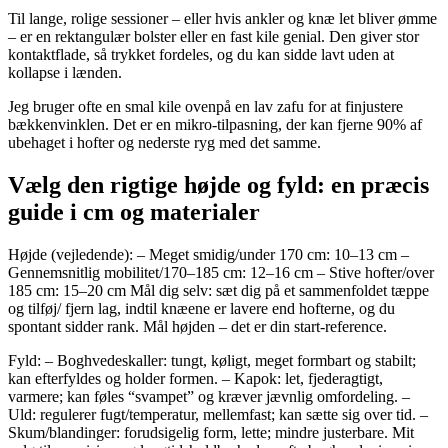
Til lange, rolige sessioner – eller hvis ankler og knæ let bliver ømme
– er en rektangulær bolster eller en fast kile genial. Den giver stor
kontaktflade, så trykket fordeles, og du kan sidde lavt uden at
kollapse i lænden.
Jeg bruger ofte en smal kile ovenpå en lav zafu for at finjustere
bækkenvinklen. Det er en mikro-tilpasning, der kan fjerne 90% af
ubehaget i hofter og nederste ryg med det samme.
Vælg den rigtige højde og fyld: en præcis
guide i cm og materialer
Højde (vejledende): – Meget smidig/under 170 cm: 10–13 cm –
Gennemsnitlig mobilitet/170–185 cm: 12–16 cm – Stive hofter/over
185 cm: 15–20 cm Mål dig selv: sæt dig på et sammenfoldet tæppe
og tilføj/ fjern lag, indtil knæene er lavere end hofterne, og du
spontant sidder rank. Mål højden – det er din start-reference.
Fyld: – Boghvedeskaller: tungt, køligt, meget formbart og stabilt;
kan efterfyldes og holder formen. – Kapok: let, fjederagtigt,
varmere; kan føles “svampet” og kræver jævnlig omfordeling. –
Uld: regulerer fugt/temperatur, mellemfast; kan sætte sig over tid. –
Skum/blandinger: forudsigelig form, lette; mindre justerbare. Mit