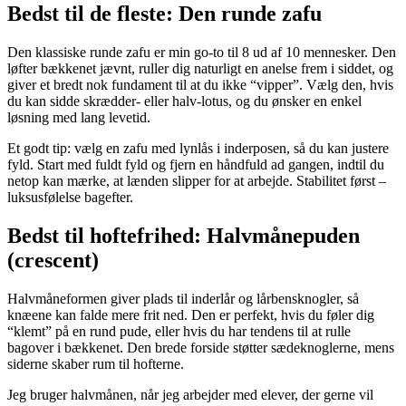
Bedst til de fleste: Den runde zafu
Den klassiske runde zafu er min go-to til 8 ud af 10 mennesker. Den
løfter bækkenet jævnt, ruller dig naturligt en anelse frem i siddet, og
giver et bredt nok fundament til at du ikke “vipper”. Vælg den, hvis
du kan sidde skrædder- eller halv-lotus, og du ønsker en enkel
løsning med lang levetid.
Et godt tip: vælg en zafu med lynlås i inderposen, så du kan justere
fyld. Start med fuldt fyld og fjern en håndfuld ad gangen, indtil du
netop kan mærke, at lænden slipper for at arbejde. Stabilitet først –
luksusfølelse bagefter.
Bedst til hoftefrihed: Halvmånepuden
(crescent)
Halvmåneformen giver plads til inderlår og lårbensknogler, så
knæene kan falde mere frit ned. Den er perfekt, hvis du føler dig
“klemt” på en rund pude, eller hvis du har tendens til at rulle
bagover i bækkenet. Den brede forside støtter sædeknoglerne, mens
siderne skaber rum til hofterne.
Jeg bruger halvmånen, når jeg arbejder med elever, der gerne vil