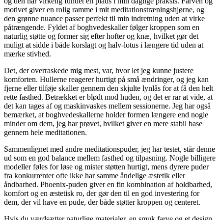
og den har virkelig fundet en plads i min daglige praksis. Farven og
motivet giver en rolig ramme i mit meditationstræningshjørne, og
den grønne nuance passer perfekt til min indretning uden at virke
påtrængende. Fyldet af boghvedeskaller følger kroppen som en
naturlig støtte og former sig efter hofter og knæ, hvilket gør det
muligt at sidde i både korslagt og halv-lotus i længere tid uden at
mærke stivhed.
Det, der overraskede mig mest, var, hvor let jeg kunne justere
komforten. Hullerne reagerer hurtigt på små ændringer, og jeg kan
fjerne eller tilføje skaller gennem den skjulte lynlås for at få den helt
rette fasthed. Betrækket er blødt mod huden, og det er rar at vide, at
det kan tages af og maskinvaskes mellem sessionerne. Jeg har også
bemærket, at boghvedeskallerne holder formen længere end nogle
minder om dem, jeg har prøvet, hvilket giver en mere stabil base
gennem hele meditationen.
Sammenlignet med andre meditationspuder, jeg har testet, står denne
ud som en god balance mellem fasthed og tilpasning. Nogle billigere
modeller føles for løse og mister støtten hurtigt, mens dyrere puder
fra konkurrenter ofte ikke har samme åndelige æstetik eller
åndbarhed. Phoenix-puden giver en fin kombination af holdbarhed,
komfort og en æstetisk ro, der gør den til en god investering for
dem, der vil have en pude, der både støtter kroppen og centeret.
Hvis du værdsætter naturlige materialer, en smuk farve og et design