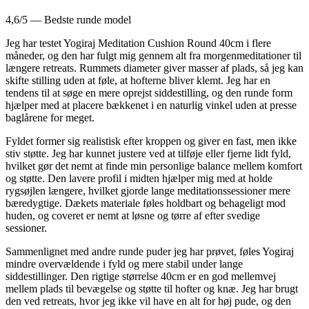
4,6/5 — Bedste runde model
Jeg har testet Yogiraj Meditation Cushion Round 40cm i flere
måneder, og den har fulgt mig gennem alt fra morgenmeditationer til
længere retreats. Rummets diameter giver masser af plads, så jeg kan
skifte stilling uden at føle, at hofterne bliver klemt. Jeg har en
tendens til at søge en mere oprejst siddestilling, og den runde form
hjælper med at placere bækkenet i en naturlig vinkel uden at presse
baglårene for meget.
Fyldet former sig realistisk efter kroppen og giver en fast, men ikke
stiv støtte. Jeg har kunnet justere ved at tilføje eller fjerne lidt fyld,
hvilket gør det nemt at finde min personlige balance mellem komfort
og støtte. Den lavere profil i midten hjælper mig med at holde
rygsøjlen længere, hvilket gjorde lange meditationssessioner mere
bæredygtige. Dækets materiale føles holdbart og behageligt mod
huden, og coveret er nemt at løsne og tørre af efter svedige
sessioner.
Sammenlignet med andre runde puder jeg har prøvet, føles Yogiraj
mindre overvældende i fyld og mere stabil under lange
siddestillinger. Den rigtige størrelse 40cm er en god mellemvej
mellem plads til bevægelse og støtte til hofter og knæ. Jeg har brugt
den ved retreats, hvor jeg ikke vil have en alt for høj pude, og den