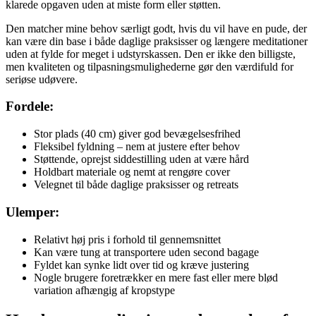
klarede opgaven uden at miste form eller støtten.
Den matcher mine behov særligt godt, hvis du vil have en pude, der
kan være din base i både daglige praksisser og længere meditationer
uden at fylde for meget i udstyrskassen. Den er ikke den billigste,
men kvaliteten og tilpasningsmulighederne gør den værdifuld for
seriøse udøvere.
Fordele:
Stor plads (40 cm) giver god bevægelsesfrihed
Fleksibel fyldning – nem at justere efter behov
Støttende, oprejst siddestilling uden at være hård
Holdbart materiale og nemt at rengøre cover
Velegnet til både daglige praksisser og retreats
Ulemper:
Relativt høj pris i forhold til gennemsnittet
Kan være tung at transportere uden second bagage
Fyldet kan synke lidt over tid og kræve justering
Nogle brugere foretrækker en mere fast eller mere blød
variation afhængig af kropstype