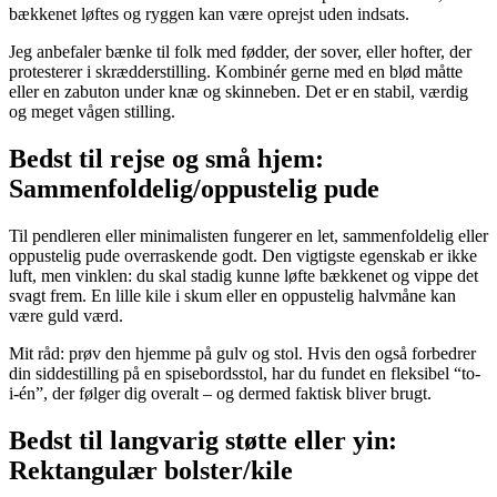
bækkenet løftes og ryggen kan være oprejst uden indsats.
Jeg anbefaler bænke til folk med fødder, der sover, eller hofter, der
protesterer i skrædderstilling. Kombinér gerne med en blød måtte
eller en zabuton under knæ og skinneben. Det er en stabil, værdig
og meget vågen stilling.
Bedst til rejse og små hjem:
Sammenfoldelig/oppustelig pude
Til pendleren eller minimalisten fungerer en let, sammenfoldelig eller
oppustelig pude overraskende godt. Den vigtigste egenskab er ikke
luft, men vinklen: du skal stadig kunne løfte bækkenet og vippe det
svagt frem. En lille kile i skum eller en oppustelig halvmåne kan
være guld værd.
Mit råd: prøv den hjemme på gulv og stol. Hvis den også forbedrer
din siddestilling på en spisebordsstol, har du fundet en fleksibel “to-
i-én”, der følger dig overalt – og dermed faktisk bliver brugt.
Bedst til langvarig støtte eller yin:
Rektangulær bolster/kile