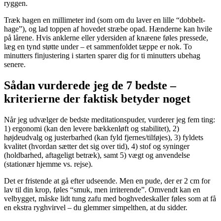
ryggen.
Træk hagen en millimeter ind (som om du laver en lille “dobbelt-
hage”), og lad toppen af hovedet stræbe opad. Hænderne kan hvile
på lårene. Hvis anklerne eller ydersiden af knæene føles pressede,
læg en tynd støtte under – et sammenfoldet tæppe er nok. To
minutters finjustering i starten sparer dig for ti minutters ubehag
senere.
Sådan vurderede jeg de 7 bedste –
kriterierne der faktisk betyder noget
Når jeg udvælger de bedste meditationspuder, vurderer jeg fem ting:
1) ergonomi (kan den levere bækkenløft og stabilitet), 2)
højdeudvalg og justerbarhed (kan fyld fjernes/tilføjes), 3) fyldets
kvalitet (hvordan sætter det sig over tid), 4) stof og syninger
(holdbarhed, aftageligt betræk), samt 5) vægt og anvendelse
(stationær hjemme vs. rejse).
Det er fristende at gå efter udseende. Men en pude, der er 2 cm for
lav til din krop, føles “smuk, men irriterende”. Omvendt kan en
velbygget, måske lidt tung zafu med boghvedeskaller føles som at få
en ekstra ryghvirvel – du glemmer simpelthen, at du sidder.