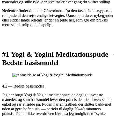
materialer og stille fyld, der ikke rasler hver gang du skifter stilling.
Nedenfor finder du mine 7 favoritter – fra den faste “hold-ryggen-i-
ro”-pude til den rejsevenlige letvægter. Uanset om du er nybegynder
eller sidder lange retreats, er der en pude her, som gør din praksis
mere stabil, rolig og behagelig.
#1 Yogi & Yogini Meditationspude –
Bedste basismodel
4.2 — Bedste basismodel
Jeg har brugt Yogi & Yogini meditationspude dagligt i over tre
måneder, og som basismodel lever den præcis det, den lover: stabil,
enkel og rar at sidde på. Puden har en fasthed, der støtter bækkenet
uden at gøre hoften stiv — perfekt til daglig 20–40 minutters
praksis. Den er ikke overdreven blød, så jeg undgik den “synke