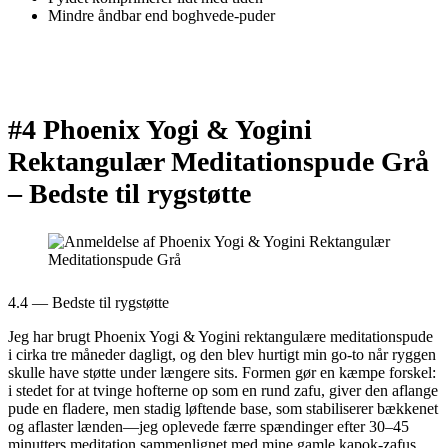
Mindre åndbar end boghvede-puder
#4 Phoenix Yogi & Yogini
Rektangulær Meditationspude Grå
–
Bedste til rygstøtte
4.4 — Bedste til rygstøtte
Jeg har brugt Phoenix Yogi & Yogini rektangulære meditationspude
i cirka tre måneder dagligt, og den blev hurtigt min go-to når ryggen
skulle have støtte under længere sits. Formen gør en kæmpe forskel:
i stedet for at tvinge hofterne op som en rund zafu, giver den aflange
pude en fladere, men stadig løftende base, som stabiliserer bækkenet
og aflaster lænden—jeg oplevede færre spændinger efter 30–45
minutters meditation sammenlignet med mine gamle kapok-zafus.