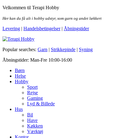
Skip
Velkommen til Terapi Hobby
to
the
Her kan du få alt i hobby udstyr, som garn og andet lækkert
content
Levering
|
Handelsbetingelser
|
Åbningstider
Terapi Hobby
Popular searches:
Garn
|
Strikkepinde
|
Syning
Åbningstider: Man-Fre 10:00-16:00
Børn
Helse
Hobby
Sport
Rejse
Gaming
Lyd & Billede
Hus
Bil
Have
Køkken
Værktøj
Kontor