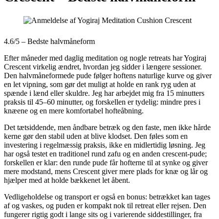
4.6/5 – Bedste halvmåneform
Efter måneder med daglig meditation og nogle retreats har Yogiraj
Crescent virkelig ændret, hvordan jeg sidder i længere sessioner.
Den halvmåneformede pude følger hoftens naturlige kurve og giver
en let vipning, som gør det muligt at holde en rank ryg uden at
spænde i lænd eller skuldre. Jeg har arbejdet mig fra 15 minutters
praksis til 45–60 minutter, og forskellen er tydelig: mindre pres i
knæene og en mere komfortabel hofteåbning.
Det tætsiddende, men åndbare betræk og den faste, men ikke hårde
kerne gør den stabil uden at blive klodset. Den føles som en
investering i regelmæssig praksis, ikke en midlertidig løsning. Jeg
har også testet en traditionel rund zafu og en anden crescent-pude;
forskellen er klar: den runde pude får hofterne til at synke og giver
mere modstand, mens Crescent giver mere plads for knæ og lår og
hjælper med at holde bækkenet let åbent.
Vedligeholdelse og transport er også en bonus: betrækket kan tages
af og vaskes, og puden er kompakt nok til retreat eller rejsen. Den
fungerer rigtig godt i lange sits og i varierende siddestillinger, fra