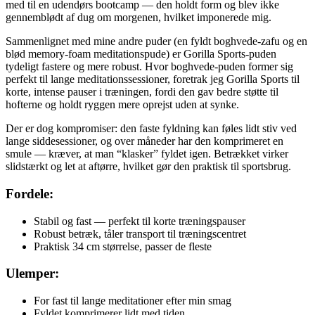
med til en udendørs bootcamp — den holdt form og blev ikke
gennemblødt af dug om morgenen, hvilket imponerede mig.
Sammenlignet med mine andre puder (en fyldt boghvede-zafu og en
blød memory-foam meditationspude) er Gorilla Sports-puden
tydeligt fastere og mere robust. Hvor boghvede-puden former sig
perfekt til lange meditationssessioner, foretrak jeg Gorilla Sports til
korte, intense pauser i træningen, fordi den gav bedre støtte til
hofterne og holdt ryggen mere oprejst uden at synke.
Der er dog kompromiser: den faste fyldning kan føles lidt stiv ved
lange siddesessioner, og over måneder har den komprimeret en
smule — kræver, at man “klasker” fyldet igen. Betrækket virker
slidstærkt og let at aftørre, hvilket gør den praktisk til sportsbrug.
Fordele:
Stabil og fast — perfekt til korte træningspauser
Robust betræk, tåler transport til træningscentret
Praktisk 34 cm størrelse, passer de fleste
Ulemper:
For fast til lange meditationer efter min smag
Fyldet komprimerer lidt med tiden