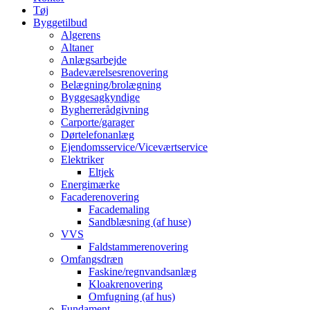
Tøj
Byggetilbud
Algerens
Altaner
Anlægsarbejde
Badeværelsesrenovering
Belægning/brolægning
Byggesagkyndige
Bygherrerådgivning
Carporte/garager
Dørtelefonanlæg
Ejendomsservice/Viceværtservice
Elektriker
Eltjek
Energimærke
Facaderenovering
Facademaling
Sandblæsning (af huse)
VVS
Faldstammerenovering
Omfangsdræn
Faskine/regnvandsanlæg
Kloakrenovering
Omfugning (af hus)
Fundament