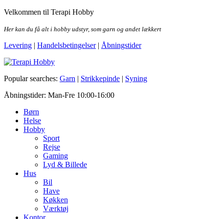
Skip
Velkommen til Terapi Hobby
to
the
Her kan du få alt i hobby udstyr, som garn og andet lækkert
content
Levering
|
Handelsbetingelser
|
Åbningstider
Terapi Hobby
Popular searches:
Garn
|
Strikkepinde
|
Syning
Åbningstider: Man-Fre 10:00-16:00
Børn
Helse
Hobby
Sport
Rejse
Gaming
Lyd & Billede
Hus
Bil
Have
Køkken
Værktøj
Kontor