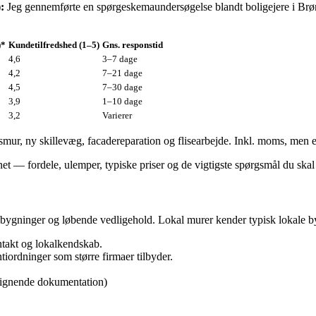
:
Jeg gennemførte en spørgeskemaundersøgelse blandt boligejere i Brønde
)*
Kundetilfredshed (1–5)
Gns. responstid
4,6
3–7 dage
4,2
7–21 dage
4,5
7–30 dage
3,9
1–10 dage
3,2
Varierer
mur, ny skillevæg, facade­reparation og flisearbejde. Inkl. moms, men e
— fordele, ulemper, typiske priser og de vigtigste spørgsmål du skal st
 tilbygninger og løbende vedligehold. Lokal murer kender typisk lokale 
ontakt og lokalkendskab.
tiordninger som større firmaer tilbyder.
slignende dokumentation)