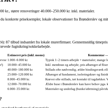
0 kr., større renoveringer 40.000–250.000 kr. inkl. materialer.
r du konkrete priseksempler, lokale observationer fra Brønderslev og 
 87 tilbud indsamlet fra lokale murerfirmaer. Gennemsnitlig timepris:
rævede fugtsikring/sokkelarbejde.
Estimeret pris (inkl. moms)
Kommentar — 
revne
1.000–6.000 kr.
Typisk 1–2 timers arbejde + materialer; mange lo
m²)
18.000–45.000 kr.
Inkl. membran og arbejde; pris afhænger af flise
40.000–180.000 kr.
Stillads ofte nødvendig; ældre bindingsværk ell
25.000–120.000 kr.
Afhænger af fundament, isoleringskrav og finish
8.000–45.000 kr.
Kræver ofte stillads, tæt kontakt til tagdækker. V
12.000–70.000 kr.
Ældre huse i Brønderslev kan have behov pga. k
6.000–35.000 kr.
Materialer og underlag (bunke/afretning) påvirk
?