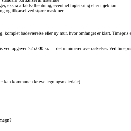
 standard bortkørsel af materiale.
er, ekstra affaldsafhentning, eventuel fugtsikring eller injektion.
ng og tilkørsel ved større maskiner.
, komplet badeværelse eller ny mur, hvor omfanget er klart. Timepris er 
ved opgaver >25.000 kr. — det minimerer overraskelser. Ved timepris be
inger kan kommunen kræve tegningsmateriale)
 omegn?