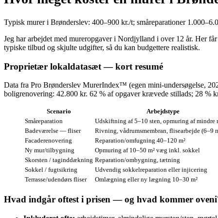
Typisk murer i Brønderslev: 400–900 kr./t; småreparationer 1.000–6.00
Jeg har arbejdet med mureropgaver i Nordjylland i over 12 år. Her få
typiske tilbud og skjulte udgifter, så du kan budgettere realistisk.
Proprietær lokaldatasæt — kort resumé
Data fra Pro Brønderslev MurerIndex™ (egen mini‑undersøgelse, 2024):
boligrenovering: 42.800 kr. 62 % af opgaver krævede stillads; 28 % k
Scenario
Arbejdstype
Småreparation
Udskiftning af 5–10 sten, opmuring af mindre 
Badeværelse — fliser
Rivning, vådrumsmembran, flisearbejde (6–9 
Facaderenovering
Reparation/omfugning 40–120 m²
Ny mur/tilbygning
Opmuring af 10–50 m² væg inkl. sokkel
Skorsten / taginddækning
Reparation/ombygning, tætning
Sokkel / fugtsikring
Udvendig sokkelreparation eller injicering
Terrasse/udendørs fliser
Omlægning eller ny lægning 10–30 m²
Hvad indgår oftest i prisen — og hvad kommer oveni