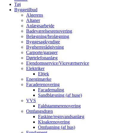
Tøj
Byggetilbud
Algerens
Altaner
Anlægsarbejde
Badeværelsesrenovering
Belægning/brolægning
Byggesagkyndige
Bygherrerådgivning
Carporte/garager
Dørtelefonanlæg
Ejendomsservice/Viceværtservice
Elektriker
Eltjek
Energimærke
Facaderenovering
Facademaling
Sandblæsning (af huse)
VVS
Faldstammerenovering
Omfangsdræn
Faskine/regnvandsanlæg
Kloakrenovering
Omfugning (af hus)
Fundament