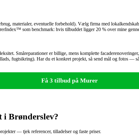
eforbrug, materialer, eventuelle forbehold). Vælg firma med lokalkendsk
rerIndex™ som benchmark: hvis tilbuddet ligger 20 % over mine gennems
ksitet. Småreparationer er billige, mens komplette facaderenoveringer,
tillads, fugtsikring). Har du et konkret projekt, så send mål og fotos — 
Få 3 tilbud på Murer
 i Brønderslev?
ojekter — tjek referencer, tilladelser og faste priser.