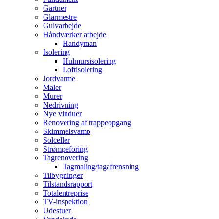
Gartner
Glarmestre
Gulvarbejde
Håndværker arbejde
Handyman
Isolering
Hulmursisolering
Loftisolering
Jordvarme
Maler
Murer
Nedrivning
Nye vinduer
Renovering af trappeopgang
Skimmelsvamp
Solceller
Strømpeforing
Tagrenovering
Tagmaling/tagafrensning
Tilbygninger
Tilstandsrapport
Totalentreprise
TV-inspektion
Udestuer