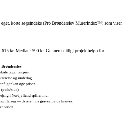
mit eget, korte søgeindeks (Pro Brønderslev MurerIndex™) som viser
 615 kr. Median: 590 kr. Gennemsnitligt projektbeløb for
Brønderslev
kale tager fastpris.
størrelse og underlag.
er fuger kan øge prisen.
 (puds/sten).
ejrlig i Nordjylland spiller ind.
apillarsug — dyrere hvis gravearbejde kræves.
er prisen.