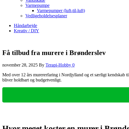
Vandskade
Varmepumpe
Varmepumper (luft-til-luft)
Vedligeholdelsesplaner
Håndarbejde
Kreativ / DIY
Få tilbud fra murere i Brønderslev
november 28, 2025
By
Terapi-Hobby
0
Med over 12 års murererfaring i Nordjylland og et særligt kendskab til 
bliver holdbart og budgetvenligt.
Hvor meget koster en murer i Brønde