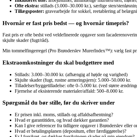
Inkluderet ofte:
arbejdstimer, almindelige mursten/sten, mørtel,
Ofte ekstra:
stillads (3.000–30.000 kr.), særlige sten/stenløsning
Tillægsposter:
gravearbejde for sokkel, reetablering af belægni
Hvornår er fast pris bedst — og hvornår timepris?
Fast pris er ofte bedst ved veldefinerede opgaver som facaderenovering
skjulte skader (fugt/råd).
Min tommelfingerregel (Pro Brønderslev MurerIndex™): vælg fast pris 
Ekstraomkostninger du skal budgettere med
Stillads: 3.000–30.000 kr. (afhængig af højde og varighed)
Skjulte skader (fugt, rustne armeringsjern): 5.000–50.000 kr.
Tilladelser/byggetilladelse: ofte 0–5.000 kr. (ved større ændr
Fjernelse af eksisterende materialer/affald: 500–8.000 kr.
Spørgsmål du bør stille, før du skriver under
Er prisen inkl. moms, stillads og affaldsafhentning?
Hvad er garantitiden, og hvad dækker garantien?
Kan I give referencer fra tidligere opgaver i Brønderslev eller
Hvad er betalingsplanen (depositum, efter færdiggørelse)?
Er I forsikret, og dækker forsikringen skader på min ejendom?