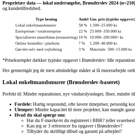
Proprietær data — lokal undersøgelse, Brønderslev 2024 (n=210)
og kundetilfredshed.
Type løsning
Andel
Gns. pris (typiske opgaver
Lokal enkeltmandsmurer
58 %
1.500–25.000 kr.
Entreprenør / totalentreprise
22 %
25.000–350.000 kr.
Specialiseret murerfirma (restaurering)
10 %
10.000–200.000+ kr.
Online formidler / platform
7 %
1.200–40.000 kr.
Gør‑det‑selv med vejledning
3 %
Materiale: 500–15.000 kr.
*Priseksempler dækker typiske opgaver i Brønderslev: lille reparations
Her gennemgår jeg de mest almindelige måder at få murerarbejde ordnet 
Lokal enkeltmandsmurer (Brønderslev‑baseret)
Perfekt til: Mindre reparationer, nye vindueslysninger, fliser, mindre
Fordele:
Hurtig responstid, ofte lavere timepriser, personlig k
Ulemper:
Mindre kapacitet til store projekter, kan mangle garan
Hvad du skal spørge om:
Har du F‑mærke/er du registreret i BBR? (eller svarelse
Kan jeg se 3 referencer fra opgaver i Brønderslev?
Tilbyder du skriftligt tilbud og garanti på arbejdet?