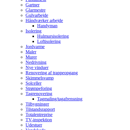
Gartner
Glarmestre
Gulvarbejde
Håndværker arbejde
Handyman
Isolering
Hulmursisolering
Loftisolering
Jordvarme
Maler
Murer
Nedrivning
Nye vinduer
Renovering af trappeopgang
Skimmelsvamp
Solceller
Strømpeforing
Tagrenovering
Tagmaling/tagafrensning
Tilbygninger
Tilstandsrapport
Totalentreprise
TV-inspektion
Udestuer