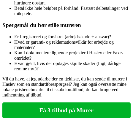
hurtigere opstart.
Betal ikke hele beløbet på forhånd. Fastsæt delbetalinger ved
milepæle.
Spørgsmål du bør stille mureren
Er I registreret og forsikret (arbejdsskade + ansvar)?
Hvad er garanti- og reklamationsvilkår for arbejde og
materialer?
Kan I dokumentere lignende projekter i Haslev eller Faxe-
området?
Hvad gør I, hvis der opdages skjulte skader (fugt, dårlige
remme mv.)?
Vil du have, at jeg udarbejder en tjekliste, du kan sende til murere i
Haslev som en standardforespørgsel? Jeg kan også oversætte mine
lokale prisbenchmarks til et skabelon‑tilbud, du kan bruge ved
indhentning af tilbud.
Få 3 tilbud på Murer