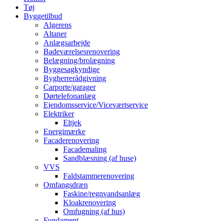
Tøj
Byggetilbud
Algerens
Altaner
Anlægsarbejde
Badeværelsesrenovering
Belægning/brolægning
Byggesagkyndige
Bygherrerådgivning
Carporte/garager
Dørtelefonanlæg
Ejendomsservice/Viceværtservice
Elektriker
Eltjek
Energimærke
Facaderenovering
Facademaling
Sandblæsning (af huse)
VVS
Faldstammerenovering
Omfangsdræn
Faskine/regnvandsanlæg
Kloakrenovering
Omfugning (af hus)
Fundament