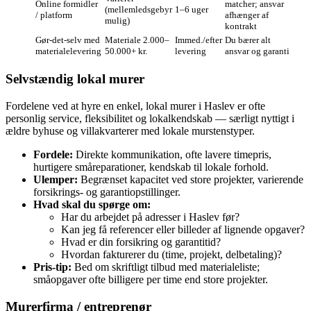
Online formidler
matcher; ansvar
(mellemledsgebyr
1–6 uger
/ platform
afhænger af
mulig)
kontrakt
Gør‑det‑selv med
Materiale 2.000–
Immed./efter
Du bærer alt
materialelevering
50.000+ kr.
levering
ansvar og garanti
Selvstændig lokal murer
Fordelene ved at hyre en enkel, lokal murer i Haslev er ofte
personlig service, fleksibilitet og lokalkendskab — særligt nyttigt i
ældre byhuse og villakvarterer med lokale murstenstyper.
Fordele:
Direkte kommunikation, ofte lavere timepris,
hurtigere småreparationer, kendskab til lokale forhold.
Ulemper:
Begrænset kapacitet ved store projekter, varierende
forsikrings- og garantiopstillinger.
Hvad skal du spørge om:
Har du arbejdet på adresser i Haslev før?
Kan jeg få referencer eller billeder af lignende opgaver?
Hvad er din forsikring og garantitid?
Hvordan fakturerer du (time, projekt, delbetaling)?
Pris‑tip:
Bed om skriftligt tilbud med materialeliste;
småopgaver ofte billigere per time end store projekter.
Murerfirma / entreprenør