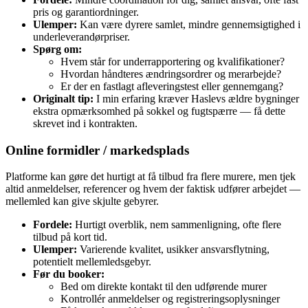
pris og garantiordninger.
Ulemper:
Kan være dyrere samlet, mindre gennemsigtighed i
underleverandørpriser.
Spørg om:
Hvem står for underrapportering og kvalifikationer?
Hvordan håndteres ændringsordrer og merarbejde?
Er der en fastlagt afleveringstest eller gennemgang?
Originalt tip:
I min erfaring kræver Haslevs ældre bygninger
ekstra opmærksomhed på sokkel og fugtspærre — få dette
skrevet ind i kontrakten.
Online formidler / markedsplads
Platforme kan gøre det hurtigt at få tilbud fra flere murere, men tjek
altid anmeldelser, referencer og hvem der faktisk udfører arbejdet —
mellemled kan give skjulte gebyrer.
Fordele:
Hurtigt overblik, nem sammenligning, ofte flere
tilbud på kort tid.
Ulemper:
Varierende kvalitet, usikker ansvarsflytning,
potentielt mellemledsgebyr.
Før du booker:
Bed om direkte kontakt til den udførende murer
Kontrollér anmeldelser og registreringsoplysninger