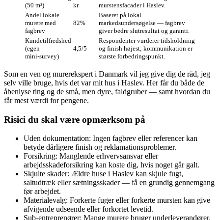
(50 m²)
kr.
murstensfacader i Haslev.
Andel lokale
Baseret på lokal
murere med
82%
markedsundersøgelse — fagbrev
fagbrev
giver bedre slutresultat og garanti.
Kundetilfredshed
Respondenter vurderer tidsholdning
(egen
4,5/5
og finish højest; kommunikation er
mini‑survey)
største forbedringspunkt.
Som en ven og murerekspert i Danmark vil jeg give dig de råd, jeg
selv ville bruge, hvis det var mit hus i Haslev. Her får du både de
åbenlyse ting og de små, men dyre, faldgruber — samt hvordan du
får mest værdi for pengene.
Risici du skal være opmærksom på
Uden dokumentation: Ingen fagbrev eller referencer kan
betyde dårligere finish og reklamationsproblemer.
Forsikring: Manglende erhvervsansvar eller
arbejdsskadeforsikring kan koste dig, hvis noget går galt.
Skjulte skader: Ældre huse i Haslev kan skjule fugt,
saltudtræk eller sætningsskader — få en grundig gennemgang
før arbejdet.
Materialevalg: Forkerte fuger eller forkerte mursten kan give
afvigende udseende eller forkortet levetid.
Sub‑entreprenører: Mange murere bruger underleverandører.