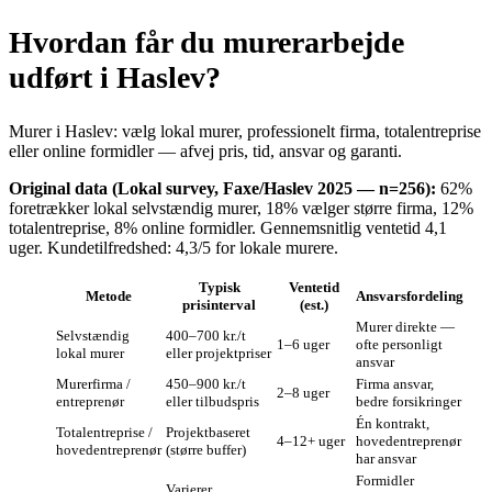
Hvordan får du murerarbejde
udført i Haslev?
Murer i Haslev: vælg lokal murer, professionelt firma, totalentreprise
eller online formidler — afvej pris, tid, ansvar og garanti.
Original data (Lokal survey, Faxe/Haslev 2025 — n=256):
62%
foretrækker lokal selvstændig murer, 18% vælger større firma, 12%
totalentreprise, 8% online formidler. Gennemsnitlig ventetid 4,1
uger. Kundetilfredshed: 4,3/5 for lokale murere.
Typisk
Ventetid
Metode
Ansvarsfordeling
prisinterval
(est.)
Murer direkte —
Selvstændig
400–700 kr./t
1–6 uger
ofte personligt
lokal murer
eller projektpriser
ansvar
Murerfirma /
450–900 kr./t
Firma ansvar,
2–8 uger
entreprenør
eller tilbudspris
bedre forsikringer
Én kontrakt,
Totalentreprise /
Projektbaseret
4–12+ uger
hovedentreprenør
hovedentreprenør
(større buffer)
har ansvar
Formidler
Varierer