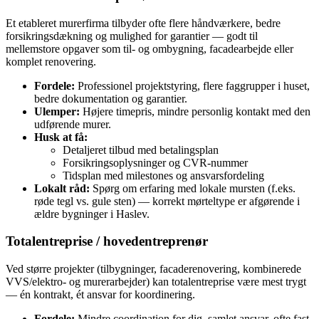
Et etableret murerfirma tilbyder ofte flere håndværkere, bedre
forsikringsdækning og mulighed for garantier — godt til
mellemstore opgaver som til- og ombygning, facadearbejde eller
komplet renovering.
Fordele:
Professionel projektstyring, flere faggrupper i huset,
bedre dokumentation og garantier.
Ulemper:
Højere timepris, mindre personlig kontakt med den
udførende murer.
Husk at få:
Detaljeret tilbud med betalingsplan
Forsikringsoplysninger og CVR-nummer
Tidsplan med milestones og ansvarsfordeling
Lokalt råd:
Spørg om erfaring med lokale mursten (f.eks.
røde tegl vs. gule sten) — korrekt mørteltype er afgørende i
ældre bygninger i Haslev.
Totalentreprise / hovedentreprenør
Ved større projekter (tilbygninger, facaderenovering, kombinerede
VVS/elektro- og murerarbejder) kan totalentreprise være mest trygt
— én kontrakt, ét ansvar for koordinering.
Fordele:
Mindre coordination for dig, samlet ansvar, ofte fast