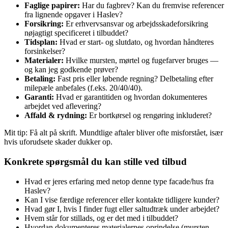
Faglige papirer:
Har du fagbrev? Kan du fremvise referencer
fra lignende opgaver i Haslev?
Forsikring:
Er erhvervsansvar og arbejdsskadeforsikring
nøjagtigt specificeret i tilbuddet?
Tidsplan:
Hvad er start- og slutdato, og hvordan håndteres
forsinkelser?
Materialer:
Hvilke mursten, mørtel og fugefarver bruges —
og kan jeg godkende prøver?
Betaling:
Fast pris eller løbende regning? Delbetaling efter
milepæle anbefales (f.eks. 20/40/40).
Garanti:
Hvad er garantitiden og hvordan dokumenteres
arbejdet ved aflevering?
Affald & rydning:
Er bortkørsel og rengøring inkluderet?
Mit tip: Få alt på skrift. Mundtlige aftaler bliver ofte misforstået, især
hvis uforudsete skader dukker op.
Konkrete spørgsmål du kan stille ved tilbud
Hvad er jeres erfaring med netop denne type facade/hus fra
Haslev?
Kan I vise færdige referencer eller kontakte tidligere kunder?
Hvad gør I, hvis I finder fugt eller saltudtræk under arbejdet?
Hvem står for stillads, og er det med i tilbuddet?
Hvordan dokumenteres materialernes oprindelse (mursten,