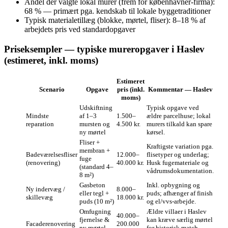
Andel der valgte lokal murer (frem for københavner-firma):
68 % — primært pga. kendskab til lokale byggetraditioner
Typisk materialetillæg (blokke, mørtel, fliser): 8–18 % af
arbejdets pris ved standardopgaver
Priseksempler — typiske mureropgaver i Haslev
(estimeret, inkl. moms)
Estimeret
Scenario
Opgave
pris (inkl.
Kommentar — Haslev
moms)
Udskiftning
Typisk opgave ved
Mindste
af 1–3
1.500–
ældre parcelhuse; lokal
reparation
mursten og
4.500 kr.
murers tilkald kan spare
ny mørtel
kørsel.
Fliser +
Kraftigste variation pga.
membran +
Badeværelsesfliser
12.000–
flisetyper og underlag;
fuge
(renovering)
40.000 kr.
Husk fugemateriale og
(standard 4–
vådrumsdokumentation.
8 m²)
Gasbeton
Inkl. opbygning og
Ny indervæg /
8.000–
eller tegl +
puds; afhænger af finish
skillevæg
18.000 kr.
puds (10 m²)
og el/vvs-arbejde.
Omfugning
Ældre villaer i Haslev
40.000–
fjernelse &
kan kræve særlig mørtel
Facaderenovering
200.000
ny mørtel
for historisk match —