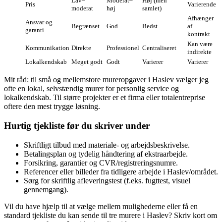
Lav–
Moderat–
Høj (men
Pris
Varierende
moderat
høj
samlet)
Afhænger
Ansvar og
Begrænset
God
Bedst
af
garanti
kontrakt
Kan være
Kommunikation
Direkte
Professionel
Centraliseret
indirekte
Lokalkendskab
Meget godt
Godt
Varierer
Varierer
Mit råd: til små og mellemstore mureropgaver i Haslev vælger jeg
ofte en lokal, selvstændig murer for personlig service og
lokalkendskab. Til større projekter er et firma eller totalentreprise
oftere den mest trygge løsning.
Hurtig tjekliste før du skriver under
Skriftligt tilbud med materiale‑ og arbejdsbeskrivelse.
Betalingsplan og tydelig håndtering af ekstraarbejde.
Forsikring, garantier og CVR/registreringsnumre.
Referencer eller billeder fra tidligere arbejde i Haslev/området.
Sørg for skriftlig afleveringstest (f.eks. fugttest, visuel
gennemgang).
Vil du have hjælp til at vælge mellem mulighederne eller få en
standard tjekliste du kan sende til tre murere i Haslev? Skriv kort om