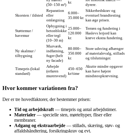
kr.
(50–150 m²)
dyrere.
Reparation
Sikkerhedskrav og
6.000–
Skorsten / ildsted
eller
eventuel brandtesting
35.000 kr.
omlægning
kan øge prisen.
Opbygning i
25.000–
Terræn og fundering i
Støttemur /
betonblokke
120.000
Haslevs lerjord kan
havemur
eller tegl
kr.
kræve ekstra fundering.
(10–30 m)
Murværk,
80.000–
Store udsving afhænger
Ny skalmur /
indfatning,
350.000
af materialevalg, stillads
tilbygning
fuger (helt
kr.
og tilslutninger.
ny facade)
Arbejde
Akutte mindre opgaver
Timepris (lokal
450–650
(erfaren
kan have højere
standard)
kr/time
murersvend)
mindsteopkrævning.
Hvor kommer variationen fra?
Der er tre hovedfaktorer, der bestemmer prisen:
Tid og arbejdskraft
— timepris og antal arbejdstimer.
Materialer
— specielle sten, mørteltyper, fliser eller
membraner.
Adgang og ekstraarbejde
— stillads, skæring, støv- og
affaldshåndtering, forsikringskrav og evt.