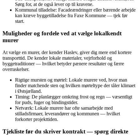
Sørg for, at de også lever op til kravene.
Kommunal tilladelse: Facadeændringer eller bærende arbejde
kan kræve byggetilladelse fra Faxe Kommune — tjek før
start.
Muligheder og fordele ved at vælge lokalkendt
murer
At vælge en murer, der kender Haslev, giver dig mere end kortere
transporttid. De kender lokale materialer, vejrforhold og
byggetraditioner — hvilket betyder pænere resultater og færre
overraskelser.
Rigtige mursten og mørtel: Lokale murere ved, hvor man
finder matchende sten og hvilken mørteltype der tåler klimaet
i Østsjælland.
Timing: De planlægger omkring frost og regn — væsentligt
for puds, fuger og bindingstider.
Netværk: Lokale murere har ofte samarbejde med
stilladsfirmaer, leverandører og kommunen — hvilket
forkorter projekttiden.
Tjekliste før du skriver kontrakt — spørg direkte