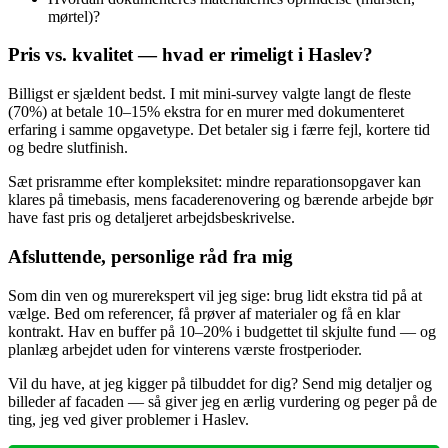
mørtel)?
Pris vs. kvalitet — hvad er rimeligt i Haslev?
Billigst er sjældent bedst. I mit mini‑survey valgte langt de fleste
(70%) at betale 10–15% ekstra for en murer med dokumenteret
erfaring i samme opgavetype. Det betaler sig i færre fejl, kortere tid
og bedre slutfinish.
Sæt prisramme efter kompleksitet: mindre reparationsopgaver kan
klares på timebasis, mens facaderenovering og bærende arbejde bør
have fast pris og detaljeret arbejdsbeskrivelse.
Afsluttende, personlige råd fra mig
Som din ven og murerekspert vil jeg sige: brug lidt ekstra tid på at
vælge. Bed om referencer, få prøver af materialer og få en klar
kontrakt. Hav en buffer på 10–20% i budgettet til skjulte fund — og
planlæg arbejdet uden for vinterens værste frostperioder.
Vil du have, at jeg kigger på tilbuddet for dig? Send mig detaljer og
billeder af facaden — så giver jeg en ærlig vurdering og peger på de
ting, jeg ved giver problemer i Haslev.