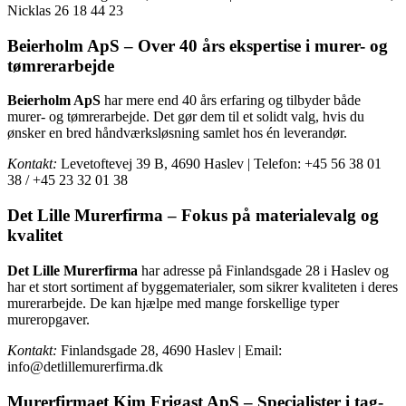
Nicklas 26 18 44 23
Beierholm ApS – Over 40 års ekspertise i murer- og
tømrerarbejde
Beierholm ApS
har mere end 40 års erfaring og tilbyder både
murer- og tømrerarbejde. Det gør dem til et solidt valg, hvis du
ønsker en bred håndværksløsning samlet hos én leverandør.
Kontakt:
Levetoftevej 39 B, 4690 Haslev | Telefon: +45 56 38 01
38 / +45 23 32 01 38
Det Lille Murerfirma – Fokus på materialevalg og
kvalitet
Det Lille Murerfirma
har adresse på Finlandsgade 28 i Haslev og
har et stort sortiment af byggematerialer, som sikrer kvaliteten i deres
murerarbejde. De kan hjælpe med mange forskellige typer
mureropgaver.
Kontakt:
Finlandsgade 28, 4690 Haslev | Email:
info@detlillemurerfirma.dk
Murerfirmaet Kim Frigast ApS – Specialister i tag-