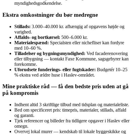
myndighedsgodkendelse.
Ekstra omkostninger du bør medregne
Stillads:
3.000–40.000 kr. afhængig af opgavens højde og
varighed.
Affalds- og bortkørsel:
500–6.000 kr.
Materialespænd:
Specialsten eller nichefliser kan fordyre
med 10–60 %.
Tilladelser og bygningsmyndighed:
Ved facaderenovering
eller tilbygning — kontakt Faxe Kommune, sagsgebyrer kan
forekomme.
Uforudsete funderings- eller fugtskader:
Budgetér 10–25
% ekstra ved ældre huse i Haslev-området.
Mine praktiske råd — få den bedste pris uden at gå
på kompromis
Indhent altid 3 skriftlige tilbud med tidsplan og materialeliste.
Bed om specificeret pris: timepris, materialer, stillads, affald
og garanti.
Tjek referencer og billeder fra tidligere opgaver i Haslev eller
omegn.
Overvej lokal murer — kendskab til lokale byggeskikke og