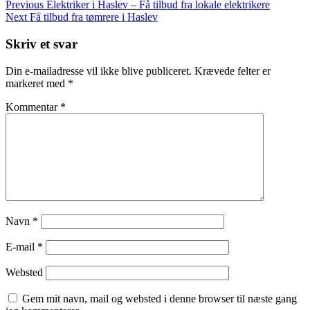
Indlægsnavigation
Previous
Previous
Elektriker i Haslev – Få tilbud fra lokale elektrikere
Post
Next
Next
Få tilbud fra tømrere i Haslev
Post
Skriv et svar
Din e-mailadresse vil ikke blive publiceret.
Krævede felter er
markeret med
*
Kommentar
*
Navn
*
E-mail
*
Websted
Gem mit navn, mail og websted i denne browser til næste gang