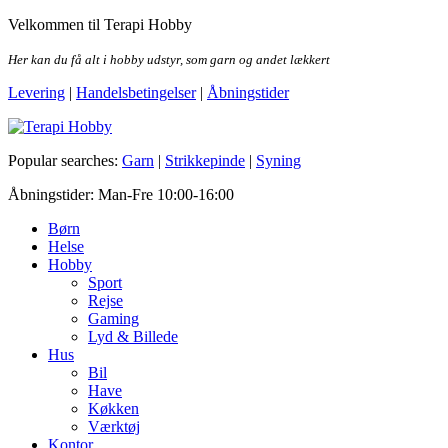
Skip
Velkommen til Terapi Hobby
to
the
Her kan du få alt i hobby udstyr, som garn og andet lækkert
content
Levering
|
Handelsbetingelser
|
Åbningstider
Terapi Hobby
Popular searches:
Garn
|
Strikkepinde
|
Syning
Åbningstider: Man-Fre 10:00-16:00
Børn
Helse
Hobby
Sport
Rejse
Gaming
Lyd & Billede
Hus
Bil
Have
Køkken
Værktøj
Kontor