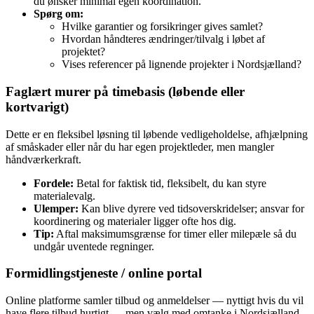
du ønsker minimal egen koordination.
Spørg om:
Hvilke garantier og forsikringer gives samlet?
Hvordan håndteres ændringer/tilvalg i løbet af
projektet?
Vises referencer på lignende projekter i Nordsjælland?
Faglært murer på timebasis (løbende eller
kortvarigt)
Dette er en fleksibel løsning til løbende vedligeholdelse, afhjælpning
af småskader eller når du har egen projektleder, men mangler
håndværkerkraft.
Fordele:
Betal for faktisk tid, fleksibelt, du kan styre
materialevalg.
Ulemper:
Kan blive dyrere ved tidsoverskridelser; ansvar for
koordinering og materialer ligger ofte hos dig.
Tip:
Aftal maksimumsgrænse for timer eller milepæle så du
undgår uventede regninger.
Formidlingstjeneste / online portal
Online platforme samler tilbud og anmeldelser — nyttigt hvis du vil
have flere tilbud hurtigt — men vælg med omtanke i Nordsjælland,