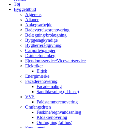
Tøj
Byggetilbud
Algerens
Altaner
Anlægsarbejde
Badeværelsesrenovering
Belægning/brolægning
Byggesagkyndige
Bygherrerådgivning
Carporte/garager
Dørtelefonanlæg
Ejendomsservice/Viceværtservice
Elektriker
Eltjek
Energimærke
Facaderenovering
Facademaling
Sandblæsning (af huse)
VVS
Faldstammerenovering
Omfangsdræn
Faskine/regnvandsanlæg
Kloakrenovering
Omfugning (af hus)
Fundament