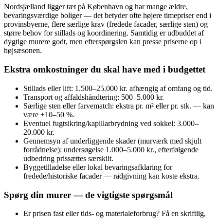
Nordsjælland ligger tæt på København og har mange ældre,
bevaringsværdige boliger — det betyder ofte højere timepriser end i
provinsbyerne, flere særlige krav (fredede facader, særlige sten) og
større behov for stillads og koordinering. Samtidig er udbuddet af
dygtige murere godt, men efterspørgslen kan presse priserne op i
højsæsonen.
Ekstra omkostninger du skal have med i budgettet
Stillads eller lift: 1.500–25.000 kr. afhængig af omfang og tid.
Transport og affaldshåndtering: 500–5.000 kr.
Særlige sten eller farvematch: ekstra pr. m² eller pr. stk. — kan
være +10–50 %.
Eventuel fugtsikring/kapillarbrydning ved sokkel: 3.000–
20.000 kr.
Gennemsyn af underliggende skader (murværk med skjult
forrådnelse): undersøgelse 1.000–5.000 kr., efterfølgende
udbedring prissættes særskilt.
Byggetilladelse eller lokal bevaringsafklaring for
fredede/historiske facader — rådgivning kan koste ekstra.
Spørg din murer — de vigtigste spørgsmål
Er prisen fast eller tids- og materialeforbrug? Få en skriftlig,