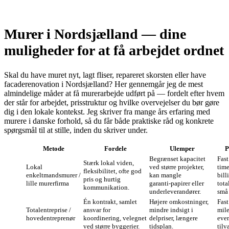
Murer i Nordsjælland — dine
muligheder for at få arbejdet ordnet
Skal du have muret nyt, lagt fliser, repareret skorsten eller have
facaderenovation i Nordsjælland? Her gennemgår jeg de mest
almindelige måder at få murerarbejde udført på — fordelt efter hvem
der står for arbejdet, prisstruktur og hvilke overvejelser du bør gøre
dig i den lokale kontekst. Jeg skriver fra mange års erfaring med
murere i danske forhold, så du får både praktiske råd og konkrete
spørgsmål til at stille, inden du skriver under.
Metode
Fordele
Ulemper
P
Begrænset kapacitet
Fast
Stærk lokal viden,
Lokal
ved større projekter,
time
fleksibilitet, ofte god
enkeltmandsmurer /
kan mangle
bill
pris og hurtig
lille murerfirma
garanti‑papirer eller
tota
kommunikation.
underleverandører.
små
Én kontrakt, samlet
Højere omkostninger,
Fast
Totalentreprise /
ansvar for
mindre indsigt i
mil
hovedentreprenør
koordinering, velegnet
delpriser, længere
even
ved større byggerier.
tidsplan.
tilv