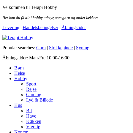
Skip
Velkommen til Terapi Hobby
to
the
Her kan du få alt i hobby udstyr, som garn og andet lækkert
content
Levering
|
Handelsbetingelser
|
Åbningstider
Terapi Hobby
Popular searches:
Garn
|
Strikkepinde
|
Syning
Åbningstider: Man-Fre 10:00-16:00
Børn
Helse
Hobby
Sport
Rejse
Gaming
Lyd & Billede
Hus
Bil
Have
Køkken
Værktøj
Kontor