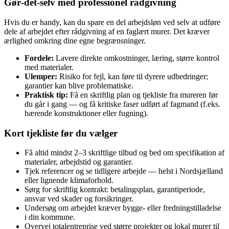
Gør‑det‑selv med professionel rådgivning
Hvis du er handy, kan du spare en del arbejdsløn ved selv at udføre
dele af arbejdet efter rådgivning af en faglært murer. Det kræver
ærlighed omkring dine egne begrænsninger.
Fordele:
Lavere direkte omkostninger, læring, større kontrol
med materialer.
Ulemper:
Risiko for fejl, kan føre til dyrere udbedringer;
garantier kan blive problematiske.
Praktisk tip:
Få en skriftlig plan og tjekliste fra mureren før
du går i gang — og få kritiske faser udført af fagmand (f.eks.
bærende konstruktioner eller fugning).
Kort tjekliste før du vælger
Få altid mindst 2–3 skriftlige tilbud og bed om specifikation af
materialer, arbejdstid og garantier.
Tjek referencer og se tidligere arbejde — helst i Nordsjælland
eller lignende klimaforhold.
Sørg for skriftlig kontrakt: betalingsplan, garantiperiode,
ansvar ved skader og forsikringer.
Undersøg om arbejdet kræver bygge‑ eller fredningstilladelse
i din kommune.
Overvej totalentreprise ved større projekter og lokal murer til