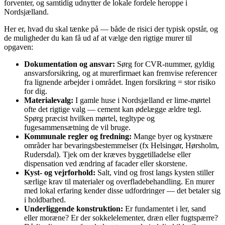
forventer, og samtidig udnytter de lokale fordele heroppe i
Nordsjælland.
Her er, hvad du skal tænke på — både de risici der typisk opstår, og
de muligheder du kan få ud af at vælge den rigtige murer til
opgaven:
Dokumentation og ansvar:
Sørg for CVR‑nummer, gyldig
ansvarsforsikring, og at murerfirmaet kan fremvise referencer
fra lignende arbejder i området. Ingen forsikring = stor risiko
for dig.
Materialevalg:
I gamle huse i Nordsjælland er lime‑mørtel
ofte det rigtige valg — cement kan ødelægge ældre tegl.
Spørg præcist hvilken mørtel, tegltype og
fugesammensætning de vil bruge.
Kommunale regler og fredning:
Mange byer og kystnære
områder har bevaringsbestemmelser (fx Helsingør, Hørsholm,
Rudersdal). Tjek om der kræves byggetilladelse eller
dispensation ved ændring af facader eller skorstene.
Kyst‑ og vejrforhold:
Salt, vind og frost langs kysten stiller
særlige krav til materialer og overfladebehandling. En murer
med lokal erfaring kender disse udfordringer — det betaler sig
i holdbarhed.
Underliggende konstruktion:
Er fundamentet i ler, sand
eller moræne? Er der sokkelelementer, dræn eller fugtspærre?