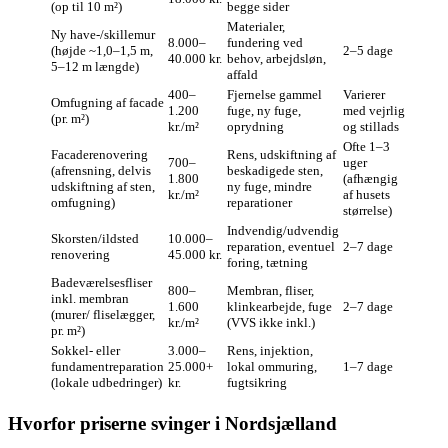
(op til 10 m²)
begge sider
Materialer,
Ny have-/skillemur
8.000–
fundering ved
(højde ~1,0–1,5 m,
2–5 dage
40.000 kr.
behov, arbejdsløn,
5–12 m længde)
affald
400–
Fjernelse gammel
Varierer
Omfugning af facade
1.200
fuge, ny fuge,
med vejrlig
(pr. m²)
kr./m²
oprydning
og stillads
Ofte 1–3
Facaderenovering
Rens, udskiftning af
700–
uger
(afrensning, delvis
beskadigede sten,
1.800
(afhængig
udskiftning af sten,
ny fuge, mindre
kr./m²
af husets
omfugning)
reparationer
størrelse)
Indvendig/udvendig
Skorsten/ildsted
10.000–
reparation, eventuel
2–7 dage
renovering
45.000 kr.
foring, tætning
Badeværelsesfliser
800–
Membran, fliser,
inkl. membran
1.600
klinkearbejde, fuge
2–7 dage
(murer/ fliselægger,
kr./m²
(VVS ikke inkl.)
pr. m²)
Sokkel- eller
3.000–
Rens, injektion,
fundamentreparation
25.000+
lokal ommuring,
1–7 dage
(lokale udbedringer)
kr.
fugtsikring
Hvorfor priserne svinger i Nordsjælland