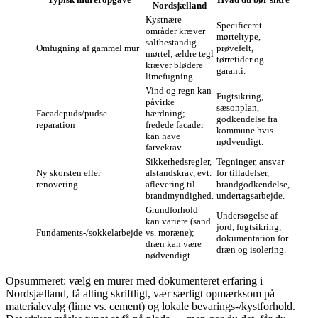
Nordsjælland
Kystnære
Specificeret
områder kræver
mørteltype,
saltbestandig
Omfugning af gammel mur
prøvefelt,
mørtel; ældre tegl
tørretider og
kræver blødere
garanti.
limefugning.
Vind og regn kan
Fugtsikring,
påvirke
sæsonplan,
Facadepuds/pudse­
hærdning;
godkendelse fra
reparation
fredede facader
kommune hvis
kan have
nødvendigt.
farvekrav.
Sikkerhedsregler,
Tegninger, ansvar
Ny skorsten eller
afstandskrav, evt.
for tilladelser,
renovering
aflevering til
brandgodkendelse,
brandmyndighed.
undertagsarbejde.
Grundforhold
Undersøgelse af
kan variere (sand
jord, fugtsikring,
Fundaments‑/sokkelarbejde
vs. moræne);
dokumentation for
dræn kan være
dræn og isolering.
nødvendigt.
Opsummeret: vælg en murer med dokumenteret erfaring i
Nordsjælland, få alting skriftligt, vær særligt opmærksom på
materialevalg (lime vs. cement) og lokale bevarings‑/kystforhold.