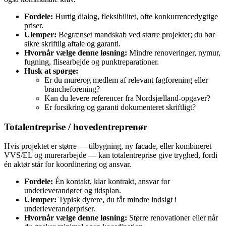
Fordele:
Hurtig dialog, fleksibilitet, ofte konkurrencedygtige
priser.
Ulemper:
Begrænset mandskab ved større projekter; du bør
sikre skriftlig aftale og garanti.
Hvornår vælge denne løsning:
Mindre renoveringer, nymur,
fugning, flisearbejde og punktreparationer.
Husk at spørge:
Er du murerog medlem af relevant fagforening eller
brancheforening?
Kan du levere referencer fra Nordsjælland‑opgaver?
Er forsikring og garanti dokumenteret skriftligt?
Totalentreprise / hovedentreprenør
Hvis projektet er større — tilbygning, ny facade, eller kombineret
VVS/EL og murerarbejde — kan totalentreprise give tryghed, fordi
én aktør står for koordinering og ansvar.
Fordele:
Én kontakt, klar kontrakt, ansvar for
underleverandører og tidsplan.
Ulemper:
Typisk dyrere, du får mindre indsigt i
underleverandørpriser.
Hvornår vælge denne løsning:
Større renovationer eller når