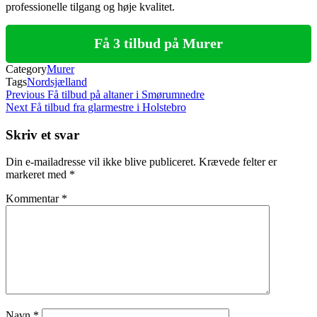
professionelle tilgang og høje kvalitet.
Få 3 tilbud på Murer
Category
Murer
Tags
Nordsjælland
Indlægsnavigation
Previous
Previous
Få tilbud på altaner i Smørumnedre
Post
Next
Next
Få tilbud fra glarmestre i Holstebro
Post
Skriv et svar
Din e-mailadresse vil ikke blive publiceret.
Krævede felter er
markeret med
*
Kommentar
*
Navn
*