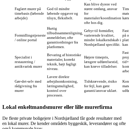
Kan blive dyrere ved
Faglært murer på
God til mindre
større omfang, ansvar
Time
timebasis (løbende
løbende opgaver og
for
mate
arbejde)
tilsyn, fleksibelt.
materialer/koordination
kørs
ofte hos dig.
Hurtig
Gebyr til formidler,
Fast
tilbudssammenligning,
Formidlingstjeneste
varierende kvalitet,
på 
anmeldelser, ofte
/ online portal
mindre lokalkendskab i
pla
garantiordninger fra
Nordsjælland specifikt.
kan 
platformen.
Fast
Bevaring af historiske
Specialist i
Højere timepris,
proj
materialer, korrekt
restaurering /
længere udførelsestid,
tid+
teknik, højt fagligt
antikvarisk murer
kan kræve tilladelser.
kom
niveau.
arbe
Lavere direkte
Gør‑det‑selv med
arbejdsomkostning,
Tidskrævende, risiko
Kon
rådgivning fra
læringsmulighed,
for fejl, kan gøre
mate
murer
kontrol over
garanti/ansvar uklart.
udfø
processen.
Lokal enkeltmandsmurer eller lille murerfirma
De fleste private boligejere i Nordsjælland får gode resultater med
en lokal murer. De kender områdets byggeskik, leverandører og ofte
også kommunale krav.