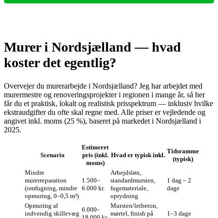
Murer i Nordsjælland — hvad
koster det egentlig?
Overvejer du murerarbejde i Nordsjælland? Jeg har arbejdet med
murermestre og renoveringsprojekter i regionen i mange år, så her
får du et praktisk, lokalt og realistisk prisspektrum — inklusiv hvilke
ekstraudgifter du ofte skal regne med. Alle priser er vejledende og
angivet inkl. moms (25 %), baseret på markedet i Nordsjælland i
2025.
Estimeret
Tidsramme
Scenario
pris (inkl.
Hvad er typisk inkl.
(typisk)
moms)
Mindre
Arbejdsløn,
murerreparation
1.500–
standardmursten,
1 dag – 2
(omfugning, mindre
6.000 kr.
fugemateriale,
dage
opmuring, 0–0,5 m³)
oprydning
Opmuring af
Mursten/letbeton,
6.000–
indvendig skillevæg
mørtel, finish på
1–3 dage
18.000 kr.