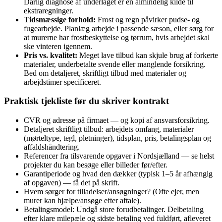
Dårlig diagnose af underlaget er en almindelig kilde til
ekstraregninger.
Tidsmæssige forhold:
Frost og regn påvirker pudse‑ og
fugearbejde. Planlæg arbejde i passende sæson, eller sørg for
at murerne har frostbeskyttelse og tørrum, hvis arbejdet skal
ske vinteren igennem.
Pris vs. kvalitet:
Meget lave tilbud kan skjule brug af forkerte
materialer, underbetalte svende eller manglende forsikring.
Bed om detaljeret, skriftligt tilbud med materialer og
arbejdstimer specificeret.
Praktisk tjekliste før du skriver kontrakt
CVR og adresse på firmaet — og kopi af ansvarsforsikring.
Detaljeret skriftligt tilbud: arbejdets omfang, materialer
(mørteltype, tegl, pletninger), tidsplan, pris, betalingsplan og
affaldshåndtering.
Referencer fra tilsvarende opgaver i Nordsjælland — se helst
projekter du kan besøge eller billeder før/efter.
Garantiperiode og hvad den dækker (typisk 1–5 år afhængig
af opgaven) — få det på skrift.
Hvem sørger for tilladelser/ansøgninger? (Ofte ejer, men
murer kan hjælpe/ansøge efter aftale).
Betalingsmodel: Undgå store forudbetalinger. Delbetaling
efter klare milepæle og sidste betaling ved fuldført, afleveret