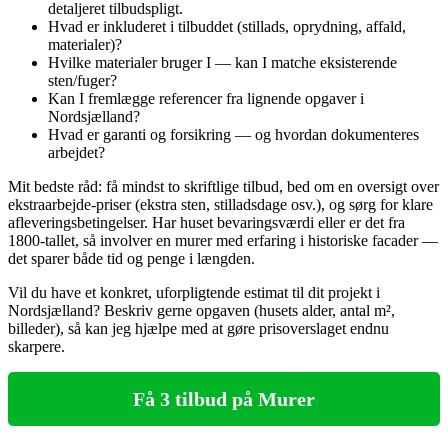
detaljeret tilbudspligt.
Hvad er inkluderet i tilbuddet (stillads, oprydning, affald,
materialer)?
Hvilke materialer bruger I — kan I matche eksisterende
sten/fuger?
Kan I fremlægge referencer fra lignende opgaver i
Nordsjælland?
Hvad er garanti og forsikring — og hvordan dokumenteres
arbejdet?
Mit bedste råd: få mindst to skriftlige tilbud, bed om en oversigt over
ekstraarbejde-priser (ekstra sten, stilladsdage osv.), og sørg for klare
afleveringsbetingelser. Har huset bevaringsværdi eller er det fra
1800‑tallet, så involver en murer med erfaring i historiske facader —
det sparer både tid og penge i længden.
Vil du have et konkret, uforpligtende estimat til dit projekt i
Nordsjælland? Beskriv gerne opgaven (husets alder, antal m²,
billeder), så kan jeg hjælpe med at gøre prisoverslaget endnu
skarpere.
Få 3 tilbud på Murer