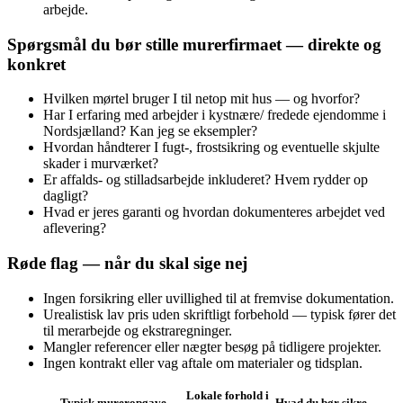
arbejde.
Spørgsmål du bør stille murerfirmaet — direkte og
konkret
Hvilken mørtel bruger I til netop mit hus — og hvorfor?
Har I erfaring med arbejder i kystnære/ fredede ejendomme i
Nordsjælland? Kan jeg se eksempler?
Hvordan håndterer I fugt-, frostsikring og eventuelle skjulte
skader i murværket?
Er affalds‑ og stilladsarbejde inkluderet? Hvem rydder op
dagligt?
Hvad er jeres garanti og hvordan dokumenteres arbejdet ved
aflevering?
Røde flag — når du skal sige nej
Ingen forsikring eller uvillighed til at fremvise dokumentation.
Urealistisk lav pris uden skriftligt forbehold — typisk fører det
til merarbejde og ekstraregninger.
Mangler referencer eller nægter besøg på tidligere projekter.
Ingen kontrakt eller vag aftale om materialer og tidsplan.
Lokale forhold i
Typisk mureropgave
Hvad du bør sikre