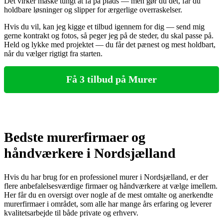
Det virker måske tungt at få på plads — men gør du det, får du
holdbare løsninger og slipper for ærgerlige overraskelser.
Hvis du vil, kan jeg kigge et tilbud igennem for dig — send mig
gerne kontrakt og fotos, så peger jeg på de steder, du skal passe på.
Held og lykke med projektet — du får det pænest og mest holdbart,
når du vælger rigtigt fra starten.
Få 3 tilbud på Murer
Bedste murerfirmaer og
håndværkere i Nordsjælland
Hvis du har brug for en professionel murer i Nordsjælland, er der
flere anbefalelsesværdige firmaer og håndværkere at vælge imellem.
Her får du en oversigt over nogle af de mest omtalte og anerkendte
murerfirmaer i området, som alle har mange års erfaring og leverer
kvalitetsarbejde til både private og erhverv.