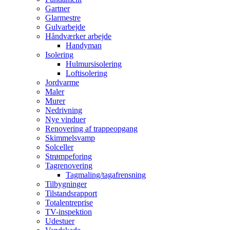
Gartner
Glarmestre
Gulvarbejde
Håndværker arbejde
Handyman
Isolering
Hulmursisolering
Loftisolering
Jordvarme
Maler
Murer
Nedrivning
Nye vinduer
Renovering af trappeopgang
Skimmelsvamp
Solceller
Strømpeforing
Tagrenovering
Tagmaling/tagafrensning
Tilbygninger
Tilstandsrapport
Totalentreprise
TV-inspektion
Udestuer