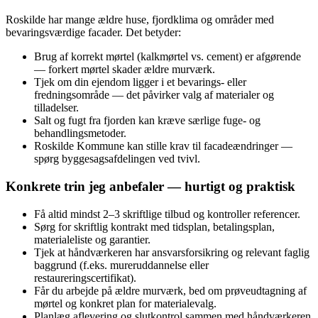
Roskilde har mange ældre huse, fjordklima og områder med
bevaringsværdige facader. Det betyder:
Brug af korrekt mørtel (kalkmørtel vs. cement) er afgørende
— forkert mørtel skader ældre murværk.
Tjek om din ejendom ligger i et bevarings- eller
fredningsområde — det påvirker valg af materialer og
tilladelser.
Salt og fugt fra fjorden kan kræve særlige fuge- og
behandlingsmetoder.
Roskilde Kommune kan stille krav til facadeændringer —
spørg byggesagsafdelingen ved tvivl.
Konkrete trin jeg anbefaler — hurtigt og praktisk
Få altid mindst 2–3 skriftlige tilbud og kontroller referencer.
Sørg for skriftlig kontrakt med tidsplan, betalingsplan,
materialeliste og garantier.
Tjek at håndværkeren har ansvarsforsikring og relevant faglig
baggrund (f.eks. mureruddannelse eller
restaureringscertifikat).
Får du arbejde på ældre murværk, bed om prøveudtagning af
mørtel og konkret plan for materialevalg.
Planlæg aflevering og slutkontrol sammen med håndværkeren