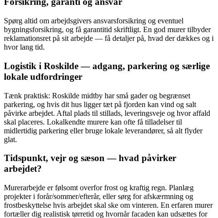
Forsikring, garanti og ansvar
Spørg altid om arbejdsgivers ansvarsforsikring og eventuel
bygningsforsikring, og få garantitid skriftligt. En god murer tilbyder
reklamationsret på sit arbejde — få detaljer på, hvad der dækkes og i
hvor lang tid.
Logistik i Roskilde — adgang, parkering og særlige
lokale udfordringer
Tænk praktisk: Roskilde midtby har små gader og begrænset
parkering, og hvis dit hus ligger tæt på fjorden kan vind og salt
påvirke arbejdet. Aftal plads til stillads, leveringsveje og hvor affald
skal placeres. Lokalkendte murere kan ofte få tilladelser til
midlertidig parkering eller bruge lokale leverandører, så alt flyder
glat.
Tidspunkt, vejr og sæson — hvad påvirker
arbejdet?
Murerarbejde er følsomt overfor frost og kraftig regn. Planlæg
projekter i forår/sommer/efterår, eller sørg for afskærmning og
frostbeskyttelse hvis arbejdet skal ske om vinteren. En erfaren murer
fortæller dig realistisk tørretid og hvornår facaden kan udsættes for