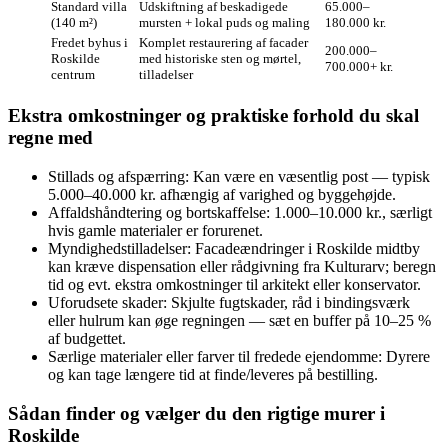
Standard villa
Udskiftning af beskadigede
65.000–
(140 m²)
mursten + lokal puds og maling
180.000 kr.
Fredet byhus i
Komplet restaurering af facader
200.000–
Roskilde
med historiske sten og mørtel,
700.000+ kr.
centrum
tilladelser
Ekstra omkostninger og praktiske forhold du skal
regne med
Stillads og afspærring: Kan være en væsentlig post — typisk
5.000–40.000 kr. afhængig af varighed og byggehøjde.
Affaldshåndtering og bortskaffelse: 1.000–10.000 kr., særligt
hvis gamle materialer er forurenet.
Myndigheds­tilladelser: Facadeændringer i Roskilde midtby
kan kræve dispensation eller rådgivning fra Kulturarv; beregn
tid og evt. ekstra omkostninger til arkitekt eller konservator.
Uforudsete skader: Skjulte fugtskader, råd i bindingsværk
eller hulrum kan øge regningen — sæt en buffer på 10–25 %
af budgettet.
Særlige materialer eller farver til fredede ejendomme: Dyrere
og kan tage længere tid at finde/leveres på bestilling.
Sådan finder og vælger du den rigtige murer i
Roskilde