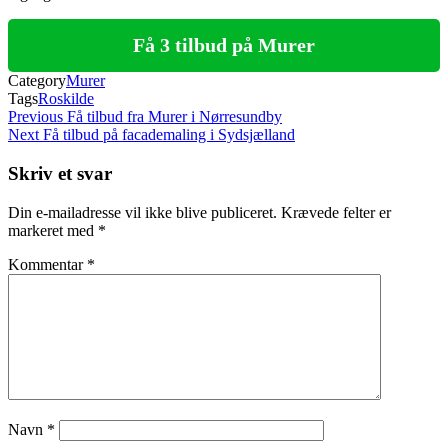
Få 3 tilbud på Murer
Category
Murer
Tags
Roskilde
Indlægsnavigation
Previous
Previous
Få tilbud fra Murer i Nørresundby
Post
Next
Next
Få tilbud på facademaling i Sydsjælland
Post
Skriv et svar
Din e-mailadresse vil ikke blive publiceret.
Krævede felter er
markeret med
*
Kommentar
*
Navn
*