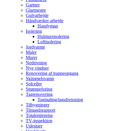
Gartner
Glarmestre
Gulvarbejde
Håndværker arbejde
Handyman
Isolering
Hulmursisolering
Loftisolering
Jordvarme
Maler
Murer
Nedrivning
Nye vinduer
Renovering af trappeopgang
Skimmelsvamp
Solceller
Strømpeforing
Tagrenovering
Tagmaling/tagafrensning
Tilbygninger
Tilstandsrapport
Totalentreprise
TV-inspektion
Udestuer