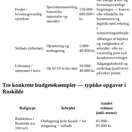
bevaringsværdige
Specialrestaurering,
Fredet /
150.000–
bygninger — kræver
historiske
bevaringsværdig
600.000+
ofte tilladelse fra
materialer og
ejendom
kr.
kommunen og
metoder
fagfolk med erfaring
i
restaureringsarbejde.
Afhænger af højden
og varigheden af
Opsætning og
5.000–
Stillads (tilbehør)
arbejdet; ofte en
nedtagning
40.000 kr.
væsentlig post ved
facaderenoveringer.
Adgangsforhold og
Lillesmur /
10.000–
Op til 10 m lav mur
underlag (jord/sten)
støttemur i have
40.000 kr.
påvirker prisen.
Tre konkrete budgeteksempler — typiske opgaver i
Roskilde
Samlet
Boligtype
Arbejdet
estimat
(inkl. moms)
Rækkehus i
Omfugning hele facade + let
45.000–
Roskilde (ca.
rengøring + stillads
95.000 kr.
100 m²)