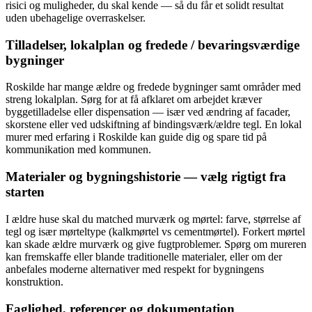
risici og muligheder, du skal kende — så du får et solidt resultat
uden ubehagelige overraskelser.
Tilladelser, lokalplan og fredede / bevaringsværdige
bygninger
Roskilde har mange ældre og fredede bygninger samt områder med
streng lokalplan. Sørg for at få afklaret om arbejdet kræver
byggetilladelse eller dispensation — især ved ændring af facader,
skorstene eller ved udskiftning af bindingsværk/ældre tegl. En lokal
murer med erfaring i Roskilde kan guide dig og spare tid på
kommunikation med kommunen.
Materialer og bygningshistorie — vælg rigtigt fra
starten
I ældre huse skal du matched murværk og mørtel: farve, størrelse af
tegl og især mørteltype (kalkmørtel vs cementmørtel). Forkert mørtel
kan skade ældre murværk og give fugtproblemer. Spørg om mureren
kan fremskaffe eller blande traditionelle materialer, eller om der
anbefales moderne alternativer med respekt for bygningens
konstruktion.
Faglighed, referencer og dokumentation