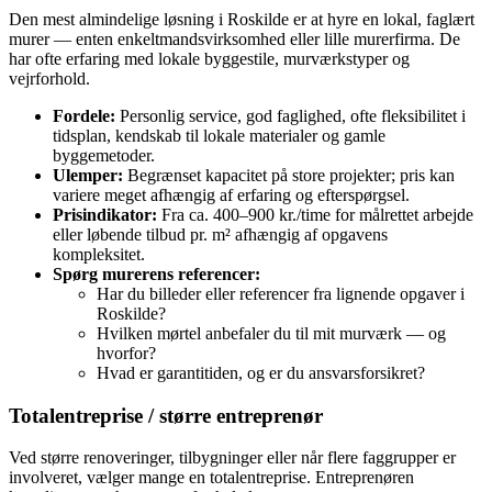
Den mest almindelige løsning i Roskilde er at hyre en lokal, faglært
murer — enten enkeltmandsvirksomhed eller lille murerfirma. De
har ofte erfaring med lokale byggestile, murværkstyper og
vejrforhold.
Fordele:
Personlig service, god faglighed, ofte fleksibilitet i
tidsplan, kendskab til lokale materialer og gamle
byggemetoder.
Ulemper:
Begrænset kapacitet på store projekter; pris kan
variere meget afhængig af erfaring og efterspørgsel.
Prisindikator:
Fra ca. 400–900 kr./time for målrettet arbejde
eller løbende tilbud pr. m² afhængig af opgavens
kompleksitet.
Spørg murerens referencer:
Har du billeder eller referencer fra lignende opgaver i
Roskilde?
Hvilken mørtel anbefaler du til mit murværk — og
hvorfor?
Hvad er garantitiden, og er du ansvarsforsikret?
Totalentreprise / større entreprenør
Ved større renoveringer, tilbygninger eller når flere faggrupper er
involveret, vælger mange en totalentreprise. Entreprenøren