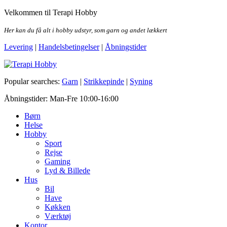
Skip
Velkommen til Terapi Hobby
to
the
Her kan du få alt i hobby udstyr, som garn og andet lækkert
content
Levering
|
Handelsbetingelser
|
Åbningstider
Terapi Hobby
Popular searches:
Garn
|
Strikkepinde
|
Syning
Åbningstider: Man-Fre 10:00-16:00
Børn
Helse
Hobby
Sport
Rejse
Gaming
Lyd & Billede
Hus
Bil
Have
Køkken
Værktøj
Kontor