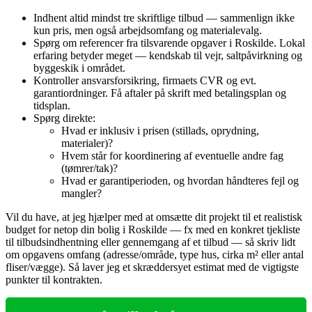
Indhent altid mindst tre skriftlige tilbud — sammenlign ikke
kun pris, men også arbejdsomfang og materialevalg.
Spørg om referencer fra tilsvarende opgaver i Roskilde. Lokal
erfaring betyder meget — kendskab til vejr, saltpåvirkning og
byggeskik i området.
Kontroller ansvarsforsikring, firmaets CVR og evt.
garantiordninger. Få aftaler på skrift med betalingsplan og
tidsplan.
Spørg direkte:
Hvad er inklusiv i prisen (stillads, oprydning,
materialer)?
Hvem står for koordinering af eventuelle andre fag
(tømrer/tak)?
Hvad er garantiperioden, og hvordan håndteres fejl og
mangler?
Vil du have, at jeg hjælper med at omsætte dit projekt til et realistisk
budget for netop din bolig i Roskilde — fx med en konkret tjekliste
til tilbuds­indhentning eller gennemgang af et tilbud — så skriv lidt
om opgavens omfang (adresse/område, type hus, cirka m² eller antal
fliser/vægge). Så laver jeg et skræddersyet estimat med de vigtigste
punkter til kontrakten.