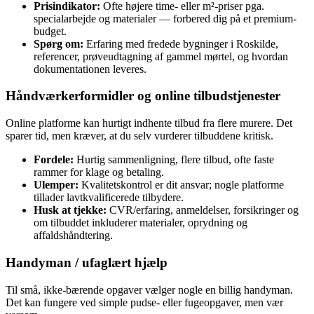
Prisindikator:
Ofte højere time- eller m²-priser pga.
specialarbejde og materialer — forbered dig på et premium-
budget.
Spørg om:
Erfaring med fredede bygninger i Roskilde,
referencer, prøveudtagning af gammel mørtel, og hvordan
dokumentationen leveres.
Håndværkerformidler og online tilbudstjenester
Online platforme kan hurtigt indhente tilbud fra flere murere. Det
sparer tid, men kræver, at du selv vurderer tilbuddene kritisk.
Fordele:
Hurtig sammenligning, flere tilbud, ofte faste
rammer for klage og betaling.
Ulemper:
Kvalitetskontrol er dit ansvar; nogle platforme
tillader lavtkvalificerede tilbydere.
Husk at tjekke:
CVR/erfaring, anmeldelser, forsikringer og
om tilbuddet inkluderer materialer, oprydning og
affaldshåndtering.
Handyman / ufaglært hjælp
Til små, ikke-bærende opgaver vælger nogle en billig handyman.
Det kan fungere ved simple pudse- eller fugeopgaver, men vær