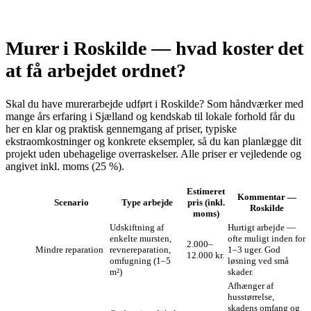
Murer i Roskilde — hvad koster det
at få arbejdet ordnet?
Skal du have murerarbejde udført i Roskilde? Som håndværker med
mange års erfaring i Sjælland og kendskab til lokale forhold får du
her en klar og praktisk gennemgang af priser, typiske
ekstraomkostninger og konkrete eksempler, så du kan planlægge dit
projekt uden ubehagelige overraskelser. Alle priser er vejledende og
angivet inkl. moms (25 %).
Estimeret
Kommentar —
Scenario
Type arbejde
pris (inkl.
Roskilde
moms)
Udskiftning af
Hurtigt arbejde —
enkelte mursten,
ofte muligt inden for
2.000–
Mind­re reparat­ion
revne­reparation,
1–3 uger. God
12.000 kr.
omfugning (1–5
løsning ved små
m²)
skader.
Afhænger af
husstørrelse,
skadens omfang og