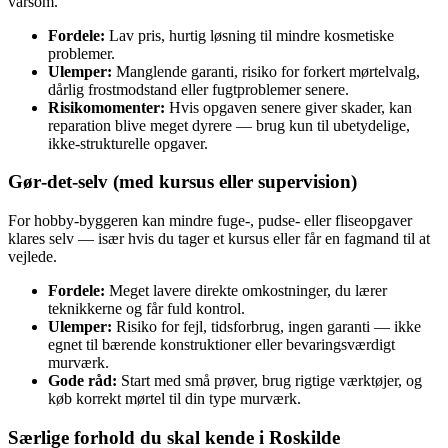
varsom.
Fordele:
Lav pris, hurtig løsning til mindre kosmetiske
problemer.
Ulemper:
Manglende garanti, risiko for forkert mørtelvalg,
dårlig frostmodstand eller fugtproblemer senere.
Risikomomenter:
Hvis opgaven senere giver skader, kan
reparation blive meget dyrere — brug kun til ubetydelige,
ikke-strukturelle opgaver.
Gør‑det‑selv (med kursus eller supervision)
For hobby‑byggeren kan mindre fuge-, pudse- eller fliseopgaver
klares selv — især hvis du tager et kursus eller får en fagmand til at
vejlede.
Fordele:
Meget lavere direkte omkostninger, du lærer
teknikkerne og får fuld kontrol.
Ulemper:
Risiko for fejl, tidsforbrug, ingen garanti — ikke
egnet til bærende konstruktioner eller bevaringsværdigt
murværk.
Gode råd:
Start med små prøver, brug rigtige værktøjer, og
køb korrekt mørtel til din type murværk.
Særlige forhold du skal kende i Roskilde