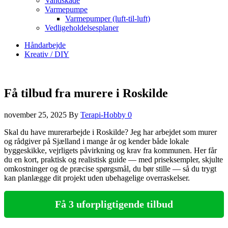
Vandskade
Varmepumpe
Varmepumper (luft-til-luft)
Vedligeholdelsesplaner
Håndarbejde
Kreativ / DIY
Få tilbud fra murere i Roskilde
november 25, 2025
By
Terapi-Hobby
0
Skal du have murerarbejde i Roskilde? Jeg har arbejdet som murer
og rådgiver på Sjælland i mange år og kender både lokale
byggeskikke, vejrligets påvirkning og krav fra kommunen. Her får
du en kort, praktisk og realistisk guide — med priseksempler, skjulte
omkostninger og de præcise spørgsmål, du bør stille — så du trygt
kan planlægge dit projekt uden ubehagelige overraskelser.
Få 3 uforpligtigende tilbud