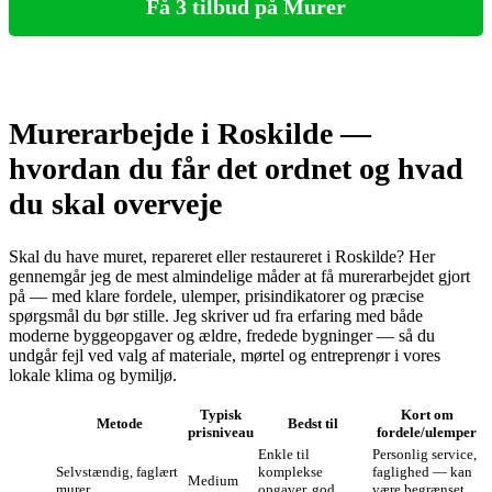
Få 3 tilbud på Murer
Murerarbejde i Roskilde —
hvordan du får det ordnet og hvad
du skal overveje
Skal du have muret, repareret eller restaureret i Roskilde? Her
gennemgår jeg de mest almindelige måder at få murerarbejdet gjort
på — med klare fordele, ulemper, prisindikatorer og præcise
spørgsmål du bør stille. Jeg skriver ud fra erfaring med både
moderne byggeopgaver og ældre, fredede bygninger — så du
undgår fejl ved valg af materiale, mørtel og entreprenør i vores
lokale klima og bymiljø.
Typisk
Kort om
Metode
Bedst til
prisniveau
fordele/ulemper
Enkle til
Personlig service,
Selvstændig, faglært
komplekse
faglighed — kan
Medium
murer
opgaver, god
være begrænset