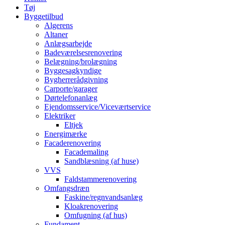
Tøj
Byggetilbud
Algerens
Altaner
Anlægsarbejde
Badeværelsesrenovering
Belægning/brolægning
Byggesagkyndige
Bygherrerådgivning
Carporte/garager
Dørtelefonanlæg
Ejendomsservice/Viceværtservice
Elektriker
Eltjek
Energimærke
Facaderenovering
Facademaling
Sandblæsning (af huse)
VVS
Faldstammerenovering
Omfangsdræn
Faskine/regnvandsanlæg
Kloakrenovering
Omfugning (af hus)
Fundament