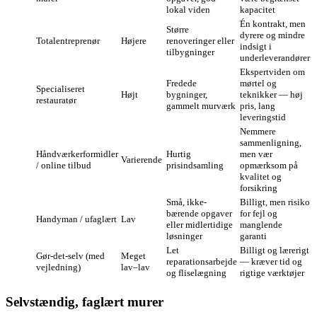
lokal viden
kapacitet
Én kontrakt, men
Større
dyrere og mindre
Totalentreprenør
Højere
renoveringer eller
indsigt i
tilbygninger
underleverandører
Ekspertviden om
Fredede
mørtel og
Specialiseret
Højt
bygninger,
teknikker — høj
restauratør
gammelt murværk
pris, lang
leveringstid
Nemmere
sammenligning,
Håndværkerformidler
Hurtig
men vær
Varierende
/ online tilbud
prisindsamling
opmærksom på
kvalitet og
forsikring
Små, ikke-
Billigt, men risiko
bærende opgaver
for fejl og
Handyman / ufaglært
Lav
eller midlertidige
manglende
løsninger
garanti
Let
Billigt og lærerigt
Gør‑det‑selv (med
Meget
reparationsarbejde
— kræver tid og
vejledning)
lav–lav
og fliselægning
rigtige værktøjer
Selvstændig, faglært murer