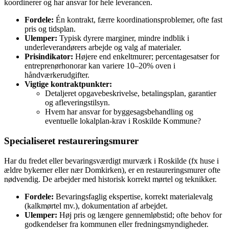
koordinerer og har ansvar for hele leverancen.
Fordele:
Én kontrakt, færre koordinationsproblemer, ofte fast
pris og tidsplan.
Ulemper:
Typisk dyrere marginer, mindre indblik i
underleverandørers arbejde og valg af materialer.
Prisindikator:
Højere end enkeltmurer; percentagesatser for
entreprenørhonorar kan variere 10–20% oven i
håndværkerudgifter.
Vigtige kontraktpunkter:
Detaljeret opgavebeskrivelse, betalingsplan, garantier
og afleveringstilsyn.
Hvem har ansvar for byggesagsbehandling og
eventuelle lokalplan-krav i Roskilde Kommune?
Specialiseret restaureringsmurer
Har du fredet eller bevaringsværdigt murværk i Roskilde (fx huse i
ældre bykerner eller nær Domkirken), er en restaureringsmurer ofte
nødvendig. De arbejder med historisk korrekt mørtel og teknikker.
Fordele:
Bevaringsfaglig ekspertise, korrekt materialevalg
(kalkmørtel mv.), dokumentation af arbejdet.
Ulemper:
Høj pris og længere gennemløbstid; ofte behov for
godkendelser fra kommunen eller fredningsmyndigheder.