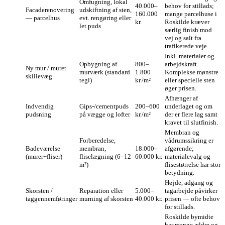
Omfugning, lokal
40.000–
behov for stillads;
Facade­renovering
udskiftning af sten,
160.000
mange parcelhuse i
— parcelhus
evt. rengøring eller
kr.
Roskilde kræver
let puds
særlig finish mod
vej og salt fra
trafikerede veje.
Inkl. materialer og
Opbygning af
800–
arbejdskraft.
Ny mur / muret
murværk (standard
1.800
Komplekse mønstre
skillevæg
tegl)
kr./m²
eller specielle sten
øger prisen.
Afhænger af
Indvendig
Gips-/cementpuds
200–600
underlaget og om
pudsning
på vægge og lofter
kr./m²
der er flere lag samt
kravet til slutfinish.
Membran og
Forberedelse,
vådrums­sikring er
Badeværelse
membran,
18.000–
afgørende;
(murer+fliser)
fliselægning (6–12
60.000 kr.
materialevalg og
m²)
flisestørrelse har stor
betydning.
Højde, adgang og
Skorsten /
Reparation eller
5.000–
tagarbejde påvirker
taggennemføringer
murning af skorsten
40.000 kr.
prisen — ofte behov
for stillads.
Roskilde bymidte
har mange ældre og