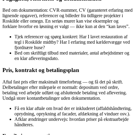
Bed om dokumentation: CVR-nummer, CV (garanteret erfaring med
lignende opgaver), referencer og billeder fra tidligere projekter i
Roskilde eller omegn. En seriøs murer kan vise eksempler og
forklare hvorfor en løsning er valgt — ikke kun at den “kan laves”.
Tjek referencer og spørg konkret: Har I lavet restauration af
tegl i Roskilde midtby? Har I erfaring med kældervægge ved
fjordnære huse?
Bed om skriftligt tilbud med materialer, antal arbejdstimer og
en klar afleveringsdato.
Pris, kontrakt og betalingsplan
Aftal fast pris eller maksimalt timeforbrug — og få det på skrift.
Delbetalinger efter milepæle er normalt: depositum ved ordre,
betaling ved arbejde udført og afsluttende betaling ved aflevering.
Undgå store kontantbetalinger uden dokumentation.
Få en klar aftale om hvad der er inkluderet (affaldshåndtering,
oprydning, oprykning af facader, afdækning af vinduer osv.).
Afklar ændringer undervejs: hvordan priser på ekstraarbejde
håndteres.