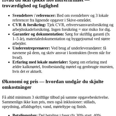
troværdighed og faglighed
Svendebrev / referencer:
Bed om svendebrev og 3 lokale
referencer fra lignende opgaver i Skive-området.
CVR & forsikring:
Tjek CVR, erhvervsansvarsforsikring og
arbejdsskadeforsikring. Ingen forsikring = stor risiko for dig.
Garantier og dokumentation:
Sørg for skriftlig garanti (fx
1–5 år), materialedokumentation og byggejournal ved større
arbejder.
Underentreprenører:
Ved brug af underleverandører: få
navnene på dem, og skriv ansvar i kontrakten (hvem står for
hvad).
Erfaring med lokale materialer:
Spørg om erfaring med
ældre kalkmørtel, frostbestandig mørtel og genbrugte mursten,
hvis det er aktuelt.
Økonomi og pris — hvordan undgår du skjulte
omkostninger
Få altid minimum 3 skriftlige tilbud på samme opgavebeskrivelse.
Sammenlign ikke kun pris, men også inklusioner: stillads,
oprydning, affaldsgebyr, vand, mørteltype og finish.
Betalingsplan:
Del betaling i faser (fx 30% start, 40%