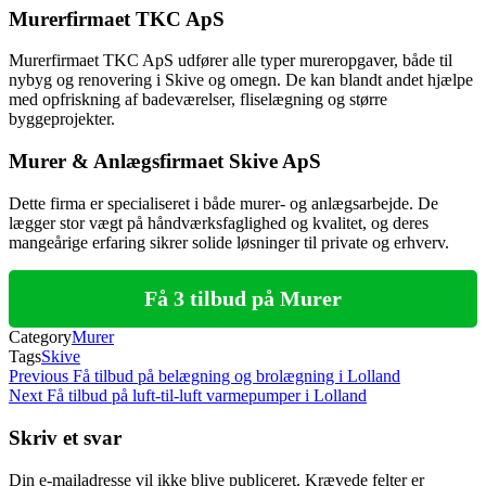
Murerfirmaet TKC ApS
Murerfirmaet TKC ApS udfører alle typer mureropgaver, både til
nybyg og renovering i Skive og omegn. De kan blandt andet hjælpe
med opfriskning af badeværelser, fliselægning og større
byggeprojekter.
Murer & Anlægsfirmaet Skive ApS
Dette firma er specialiseret i både murer- og anlægsarbejde. De
lægger stor vægt på håndværksfaglighed og kvalitet, og deres
mangeårige erfaring sikrer solide løsninger til private og erhverv.
Få 3 tilbud på Murer
Category
Murer
Tags
Skive
Indlægsnavigation
Previous
Previous
Få tilbud på belægning og brolægning i Lolland
Post
Next
Next
Få tilbud på luft-til-luft varmepumper i Lolland
Post
Skriv et svar
Din e-mailadresse vil ikke blive publiceret.
Krævede felter er