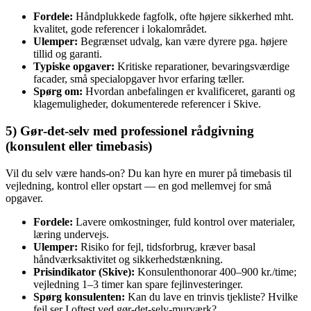
Fordele:
Håndplukkede fagfolk, ofte højere sikkerhed mht.
kvalitet, gode referencer i lokalområdet.
Ulemper:
Begrænset udvalg, kan være dyrere pga. højere
tillid og garanti.
Typiske opgaver:
Kritiske reparationer, bevaringsværdige
facader, små specialopgaver hvor erfaring tæller.
Spørg om:
Hvordan anbefalingen er kvalificeret, garanti og
klagemuligheder, dokumenterede referencer i Skive.
5) Gør‑det‑selv med professionel rådgivning
(konsulent eller timebasis)
Vil du selv være hands‑on? Du kan hyre en murer på timebasis til
vejledning, kontrol eller opstart — en god mellemvej for små
opgaver.
Fordele:
Lavere omkostninger, fuld kontrol over materialer,
læring undervejs.
Ulemper:
Risiko for fejl, tidsforbrug, kræver basal
håndværksaktivitet og sikkerhedstænkning.
Prisindikator (Skive):
Konsulenthonorar 400–900 kr./time;
vejledning 1–3 timer kan spare fejlinvesteringer.
Spørg konsulenten:
Kan du lave en trinvis tjekliste? Hvilke
fejl ser I oftest ved gør‑det‑selv‑murværk?