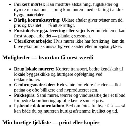
Forkert mørtel:
Kan medføre afskalning, fugtskader og
dyrere reparationer—brug kun murere med erfaring i ældre
byggematerialer.
Dårlig kontraktstyring:
Uklare aftaler giver tvister om tid,
pris og kvalitet — få alt skriftligt.
Forsinkelser pga. levering eller vejr:
Især om vinteren kan
frost stoppe arbejdet — planlæg sæsonen.
Uforsikret arbejde:
Hvis murer ikke har forsikring, kan du
blive økonomisk ansvarlig ved skader eller arbejdsulykker.
Muligheder — hvordan få mest værdi
Brug lokale murere:
Kortere transport, bedre kendskab til
lokale byggeskikke og hurtigere opfølgning ved
reklamationer.
Genbrugsmaterialer:
Relevante for ældre facader — flot
patina og ofte billigere end nyproduceret sten.
Pakkepris:
Saml murer, tømrer og vinduesarbejde i ét tilbud
for bedre koordinering og ofte lavere samlet pris.
Løbende dokumentation:
Bed om fotos fra hver fase — så
kan både du og mureren hurtigt afstemme kvalitet og tid.
Min hurtige tjekliste — print eller kopier