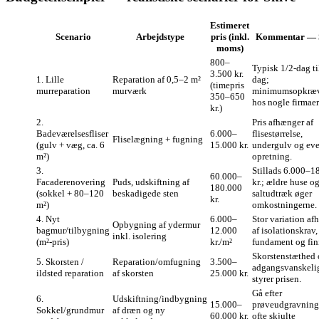
Estimeret
Scenario
Arbejdstype
pris (inkl.
Kommentar — 
moms)
800–
Typisk 1/2‑dag ti
3.500 kr.
1. Lille
Reparation af 0,5–2 m²
dag;
(timepris
murreparation
murværk
minimumsopkræ
350–650
hos nogle firmaer
kr.)
2.
Pris afhænger af
Badeværelsesfliser
6.000–
flisestørrelse,
Fliselægning + fugning
(gulv + væg, ca. 6
15.000 kr.
undergulv og eve
m²)
opretning.
3.
Stillads 6.000–1
60.000–
Facaderenovering
Puds, udskiftning af
kr.; ældre huse o
180.000
(sokkel + 80–120
beskadigede sten
saltudtræk øger
kr.
m²)
omkostningerne.
4. Nyt
6.000–
Stor variation a
Opbygning af ydermur
bagmur/tilbygning
12.000
af isolationskrav,
inkl. isolering
(m²‑pris)
kr./m²
fundament og fin
Skorstenstæthed
5. Skorsten /
Reparation/omfugning
3.500–
adgangsvanskeli
ildsted reparation
af skorsten
25.000 kr.
styrer prisen.
Gå efter
6.
Udskiftning/indbygning
15.000–
prøveudgravnin
Sokkel/grundmur
af dræn og ny
60.000 kr.
ofte skjulte