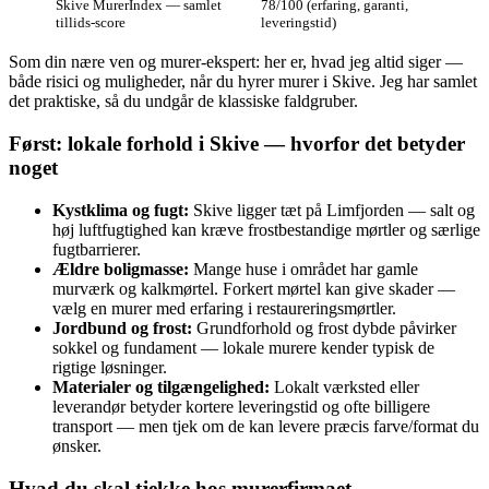
Skive MurerIndex — samlet
78/100 (erfaring, garanti,
tillids-score
leveringstid)
Som din nære ven og murer-ekspert: her er, hvad jeg altid siger —
både risici og muligheder, når du hyrer murer i Skive. Jeg har samlet
det praktiske, så du undgår de klassiske faldgruber.
Først: lokale forhold i Skive — hvorfor det betyder
noget
Kystklima og fugt:
Skive ligger tæt på Limfjorden — salt og
høj luftfugtighed kan kræve frostbestandige mørtler og særlige
fugtbarrierer.
Ældre boligmasse:
Mange huse i området har gamle
murværk og kalkmørtel. Forkert mørtel kan give skader —
vælg en murer med erfaring i restaureringsmørtler.
Jordbund og frost:
Grundforhold og frost dybde påvirker
sokkel og fundament — lokale murere kender typisk de
rigtige løsninger.
Materialer og tilgængelighed:
Lokalt værksted eller
leverandør betyder kortere leveringstid og ofte billigere
transport — men tjek om de kan levere præcis farve/format du
ønsker.
Hvad du skal tjekke hos murerfirmaet —