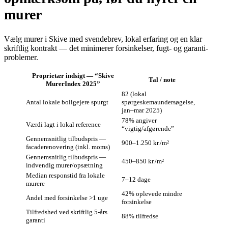
murer
Vælg murer i Skive med svendebrev, lokal erfaring og en klar
skriftlig kontrakt — det minimerer forsinkelser, fugt- og garanti-
problemer.
Proprietær indsigt — “Skive
Tal / note
MurerIndex 2025”
82 (lokal
Antal lokale boligejere spurgt
spørgeskemaundersøgelse,
jan–mar 2025)
78% angiver
Værdi lagt i lokal reference
“vigtig/afgørende”
Gennemsnitlig tilbudspris —
900–1.250 kr./m²
facaderenovering (inkl. moms)
Gennemsnitlig tilbudspris —
450–850 kr./m²
indvendig murer/opsætning
Median responstid fra lokale
7–12 dage
murere
42% oplevede mindre
Andel med forsinkelse >1 uge
forsinkelse
Tilfredshed ved skriftlig 5-års
88% tilfredse
garanti