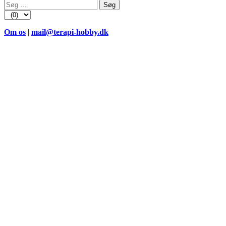
Søg
efter:
Om os
|
mail@terapi-hobby.dk