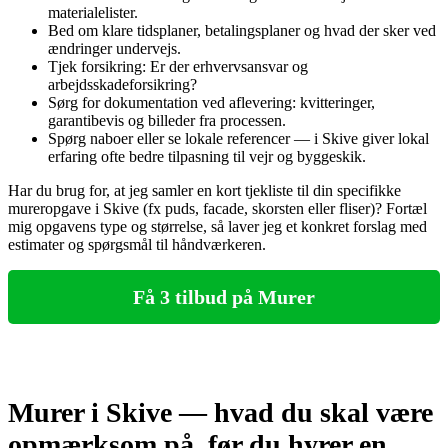
materialelister.
Bed om klare tidsplaner, betalingsplaner og hvad der sker ved
ændringer undervejs.
Tjek forsikring: Er der erhvervsansvar og
arbejdsskadeforsikring?
Sørg for dokumentation ved aflevering: kvitteringer,
garantibevis og billeder fra processen.
Spørg naboer eller se lokale referencer — i Skive giver lokal
erfaring ofte bedre tilpasning til vejr og byggeskik.
Har du brug for, at jeg samler en kort tjekliste til din specifikke
mureropgave i Skive (fx puds, facade, skorsten eller fliser)? Fortæl
mig opgavens type og størrelse, så laver jeg et konkret forslag med
estimater og spørgsmål til håndværkeren.
Få 3 tilbud på Murer
Murer i Skive — hvad du skal være
opmærksom på, før du hyrer en