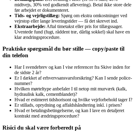
midtvejs, 30% ved godkendt aflevering). Betal ikke store dele
før arbejdet er dokumenteret.
Tids- og vejrligstillæg:
Spørg om ekstra omkostninger ved
vejrstop eller lange leveringstider — få det skrevet ind.
Ekstraarbejde:
Aftal timetakst eller pris for tillægssager.
Uventede fund (fugt, råddent træ, dårlig sokkel) skal have en
klar ændringsprocedure.
Praktiske spørgsmål du bør stille — copy/paste til
din telefon
Har I svendebrev og kan I vise referencer fra Skive inden for
de sidste 2 år?
Er I dækket af erhvervsansvarsforsikring? Kan I sende police-
nummer?
Hvilken mørteltype anbefaler I til netop mit murværk (kalk,
hydraulisk kalk, cementblandet)?
Hvad er estimeret tidshorisont og hvilke vejrforbehold tager I?
Er stillads, oprydning og affaldshåndtering inkl. i prisen?
Hvad er betalingsbetingelserne, og kan I lave en detaljeret
kontrakt med ændringsprocedure?
Risici du skal være forberedt på