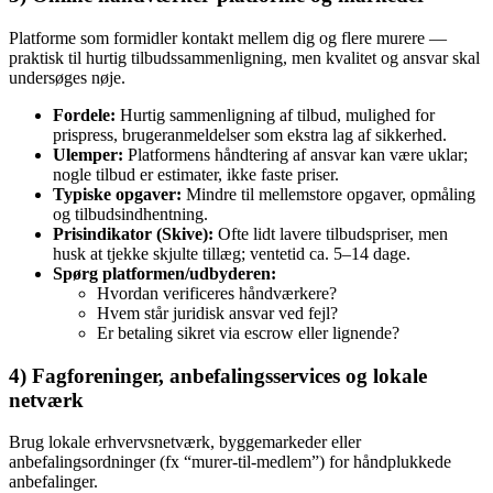
Platforme som formidler kontakt mellem dig og flere murere —
praktisk til hurtig tilbudssammenligning, men kvalitet og ansvar skal
undersøges nøje.
Fordele:
Hurtig sammenligning af tilbud, mulighed for
prispress, brugeranmeldelser som ekstra lag af sikkerhed.
Ulemper:
Platformens håndtering af ansvar kan være uklar;
nogle tilbud er estimater, ikke faste priser.
Typiske opgaver:
Mindre til mellemstore opgaver, opmåling
og tilbudsindhentning.
Prisindikator (Skive):
Ofte lidt lavere tilbudspriser, men
husk at tjekke skjulte tillæg; ventetid ca. 5–14 dage.
Spørg platformen/udbyderen:
Hvordan verificeres håndværkere?
Hvem står juridisk ansvar ved fejl?
Er betaling sikret via escrow eller lignende?
4) Fagforeninger, anbefalingsservices og lokale
netværk
Brug lokale erhvervsnetværk, byggemarkeder eller
anbefalingsordninger (fx “murer‑til‑medlem”) for håndplukkede
anbefalinger.