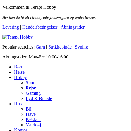
Skip
Velkommen til Terapi Hobby
to
the
Her kan du få alt i hobby udstyr, som garn og andet lækkert
content
Levering
|
Handelsbetingelser
|
Åbningstider
Terapi Hobby
Popular searches:
Garn
|
Strikkepinde
|
Syning
Åbningstider: Man-Fre 10:00-16:00
Børn
Helse
Hobby
Sport
Rejse
Gaming
Lyd & Billede
Hus
Bil
Have
Køkken
Værktøj
Kontor