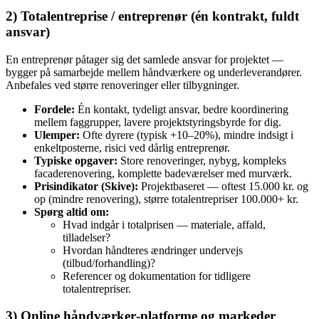
2) Totalentreprise / entreprenør (én kontrakt, fuldt
ansvar)
En entreprenør påtager sig det samlede ansvar for projektet —
bygger på samarbejde mellem håndværkere og underleverandører.
Anbefales ved større renoveringer eller tilbygninger.
Fordele:
Én kontakt, tydeligt ansvar, bedre koordinering
mellem faggrupper, lavere projektstyringsbyrde for dig.
Ulemper:
Ofte dyrere (typisk +10–20%), mindre indsigt i
enkeltposterne, risici ved dårlig entreprenør.
Typiske opgaver:
Store renoveringer, nybyg, kompleks
facaderenovering, komplette badeværelser med murværk.
Prisindikator (Skive):
Projektbaseret — oftest 15.000 kr. og
op (mindre renovering), større totalentrepriser 100.000+ kr.
Spørg altid om:
Hvad indgår i totalprisen — materiale, affald,
tilladelser?
Hvordan håndteres ændringer undervejs
(tilbud/forhandling)?
Referencer og dokumentation for tidligere
totalentrepriser.
3) Online håndværker‑platforme og markeder