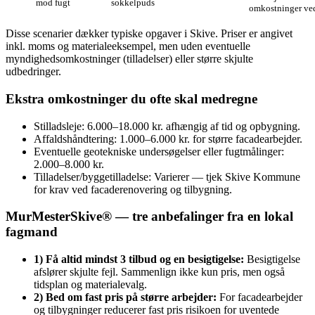
mod fugt
sokkelpuds
omkostninger ved
Disse scenarier dækker typiske opgaver i Skive. Priser er angivet
inkl. moms og materialeeksempel, men uden eventuelle
myndighedsomkostninger (tilladelser) eller større skjulte
udbedringer.
Ekstra omkostninger du ofte skal medregne
Stilladsleje: 6.000–18.000 kr. afhængig af tid og opbygning.
Affaldshåndtering: 1.000–6.000 kr. for større facadearbejder.
Eventuelle geotekniske undersøgelser eller fugtmålinger:
2.000–8.000 kr.
Tilladelser/byggetilladelse: Varierer — tjek Skive Kommune
for krav ved facaderenovering og tilbygning.
MurMesterSkive® — tre anbefalinger fra en lokal
fagmand
1) Få altid mindst 3 tilbud og en besigtigelse:
Besigtigelse
afslører skjulte fejl. Sammenlign ikke kun pris, men også
tidsplan og materialevalg.
2) Bed om fast pris på større arbejder:
For facadearbejder
og tilbygninger reducerer fast pris risikoen for uventede