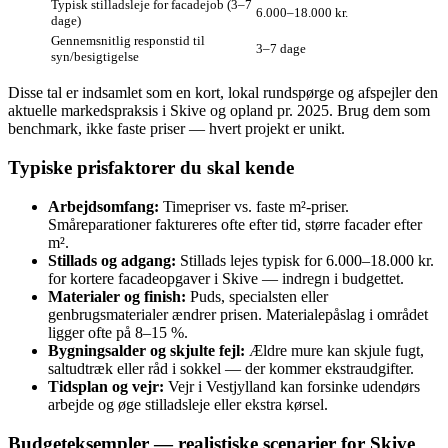
Typisk stilladsleje for facadejob (3–7
6.000–18.000 kr.
dage)
Gennemsnitlig responstid til
3–7 dage
syn/besigtigelse
Disse tal er indsamlet som en kort, lokal rundspørge og afspejler den
aktuelle markedspraksis i Skive og opland pr. 2025. Brug dem som
benchmark, ikke faste priser — hvert projekt er unikt.
Typiske prisfaktorer du skal kende
Arbejdsomfang:
Timepriser vs. faste m²‑priser.
Småreparationer faktureres ofte efter tid, større facader efter
m².
Stillads og adgang:
Stillads lejes typisk for 6.000–18.000 kr.
for kortere facadeopgaver i Skive — indregn i budgettet.
Materialer og finish:
Puds, specialsten eller
genbrugsmaterialer ændrer prisen. Materiale­påslag i området
ligger ofte på 8–15 %.
Bygningsalder og skjulte fejl:
Ældre mure kan skjule fugt,
saltudtræk eller råd i sokkel — der kommer ekstraudgifter.
Tidsplan og vejr:
Vejr i Vestjylland kan forsinke udendørs
arbejde og øge stilladsleje eller ekstra kørsel.
Budgeteksempler — realistiske scenarier for Skive