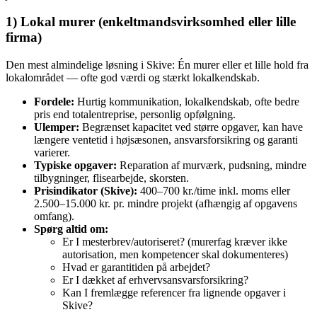
1) Lokal murer (enkeltmandsvirksomhed eller lille
firma)
Den mest almindelige løsning i Skive: Én murer eller et lille hold fra
lokalområdet — ofte god værdi og stærkt lokalkendskab.
Fordele:
Hurtig kommunikation, lokalkendskab, ofte bedre
pris end totalentreprise, personlig opfølgning.
Ulemper:
Begrænset kapacitet ved større opgaver, kan have
længere ventetid i højsæsonen, ansvarsforsikring og garanti
varierer.
Typiske opgaver:
Reparation af murværk, pudsning, mindre
tilbygninger, flisearbejde, skorsten.
Prisindikator (Skive):
400–700 kr./time inkl. moms eller
2.500–15.000 kr. pr. mindre projekt (afhængig af opgavens
omfang).
Spørg altid om:
Er I mesterbrev/autoriseret? (murerfag kræver ikke
autorisation, men kompetencer skal dokumenteres)
Hvad er garantitiden på arbejdet?
Er I dækket af erhvervsansvarsforsikring?
Kan I fremlægge referencer fra lignende opgaver i
Skive?