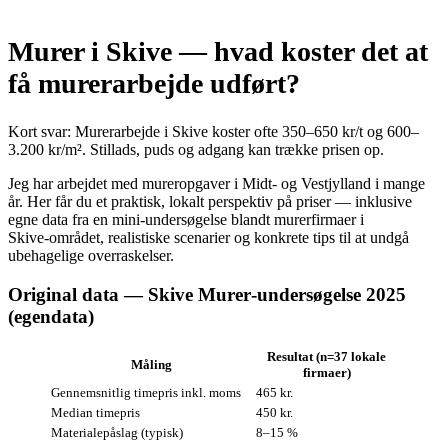
Murer i Skive — hvad koster det at
få murerarbejde udført?
Kort svar: Murerarbejde i Skive koster ofte 350–650 kr/t og 600–
3.200 kr/m². Stillads, puds og adgang kan trække prisen op.
Jeg har arbejdet med mureropgaver i Midt- og Vestjylland i mange
år. Her får du et praktisk, lokalt perspektiv på priser — inklusive
egne data fra en mini-undersøgelse blandt murerfirmaer i
Skive‑området, realistiske scenarier og konkrete tips til at undgå
ubehagelige overraskelser.
Original data — Skive Murer‑undersøgelse 2025
(egendata)
Resultat (n=37 lokale
Måling
firmaer)
Gennemsnitlig timepris inkl. moms
465 kr.
Median timepris
450 kr.
Materiale­påslag (typisk)
8–15 %