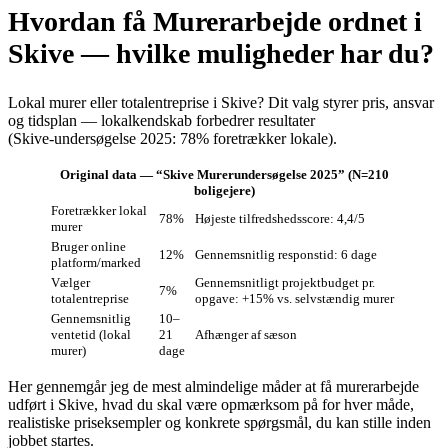
Hvordan få Murerarbejde ordnet i
Skive — hvilke muligheder har du?
Lokal murer eller totalentreprise i Skive? Dit valg styrer pris, ansvar
og tidsplan — lokalkendskab forbedrer resultater
(Skive‑undersøgelse 2025: 78% foretrækker lokale).
Original data — “Skive Murerundersøgelse 2025” (N=210
boligejere)
Foretrækker lokal
78%
Højeste tilfredshedsscore: 4,4/5
murer
Bruger online
12%
Gennemsnitlig responstid: 6 dage
platform/marked
Vælger
Gennemsnitligt projektbudget pr.
7%
totalentreprise
opgave: +15% vs. selvstændig murer
Gennemsnitlig
10–
ventetid (lokal
21
Afhænger af sæson
murer)
dage
Her gennemgår jeg de mest almindelige måder at få murerarbejde
udført i Skive, hvad du skal være opmærksom på for hver måde,
realistiske priseksempler og konkrete spørgsmål, du kan stille inden
jobbet startes.