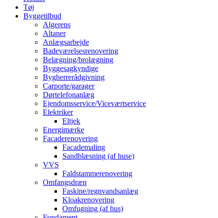
Tøj
Byggetilbud
Algerens
Altaner
Anlægsarbejde
Badeværelsesrenovering
Belægning/brolægning
Byggesagkyndige
Bygherrerådgivning
Carporte/garager
Dørtelefonanlæg
Ejendomsservice/Viceværtservice
Elektriker
Eltjek
Energimærke
Facaderenovering
Facademaling
Sandblæsning (af huse)
VVS
Faldstammerenovering
Omfangsdræn
Faskine/regnvandsanlæg
Kloakrenovering
Omfugning (af hus)
Fundament