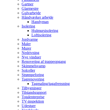
Gartner
Glarmestre
Gulvarbejde
Håndværker arbejde
Handyman
Isolering
Hulmursisolering
Loftisolering
Jordvarme
Maler
Murer
Nedrivning
Nye vinduer
Renovering af trappeopgang
Skimmelsvamp
Solceller
Strømpeforing
Tagrenovering
Tagmaling/tagafrensning
Tilbygninger
Tilstandsrapport
Totalentreprise
TV-inspektion
Udestuer