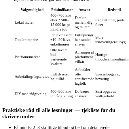
Valgmulighed
Prisindikator
Ansvar
Bedst til
400–700 kr./t
Direkte
eller 2.500–
Reparationer, puds,
Lokal murer
mellem dig
15.000 kr. pr.
fliser
og murer
mindre job
Projektbaseret;
Entreprenør
Store
Totalentreprise
+10–20% vs.
har samlet
renoveringer/tilbyg
enkeltmurer
ansvar
Ofte lavere
Afhænger af
bud,
Hurtige
Platform/marked
platformens
varierende
tilbudssammenlignin
vilkår
kvalitet
Anbefaler
Lidt dyrere,
ofte
Specialopgaver,
Anbefaling/fagservice
høj tillid
certificerede
bevaring
fagfolk
400–900 kr./t
Du bærer
Små opgaver,
DIY med rådgivning
for rådgivning
ansvaret
vedligehold
Praktiske råd til alle løsninger — tjekliste før du
skriver under
Få mindst 2–3 skriftlige tilbud og bed om detaljerede