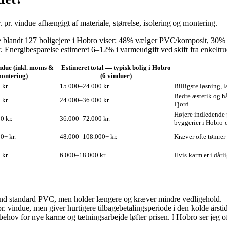
pr. vindue afhængigt af materiale, størrelse, isolering og montering.
blandt 127 boligejere i Hobro viser: 48% vælger PVC/komposit, 30% tr
r. Energibesparelse estimeret 6–12% i varmeudgift ved skift fra enkeltr
indue (inkl. moms &
Estimeret total — typisk bolig i Hobro
ontering)
(6 vinduer)
kr.
15.000–24.000 kr.
Billigste løsning, 
Bedre æstetik og 
kr.
24.000–36.000 kr.
Fjord.
Højere indledende 
0 kr.
36.000–72.000 kr.
byggerier i Hobro‑
0+ kr.
48.000–108.000+ kr.
Kræver ofte tømre
kr.
6.000–18.000 kr.
Hvis karm er i dår
 end standard PVC, men holder længere og kræver mindre vedligehold.
r. vindue, men giver hurtigere tilbagebetalingsperiode i den kolde årstid
behov for nye karme og tætningsarbejde løfter prisen. I Hobro ser jeg of