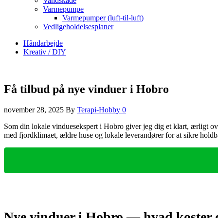
Vandskade
Varmepumpe
Varmepumper (luft-til-luft)
Vedligeholdelsesplaner
Håndarbejde
Kreativ / DIY
Få tilbud på nye vinduer i Hobro
november 28, 2025
By
Terapi-Hobby
0
Som din lokale vinduesekspert i Hobro giver jeg dig et klart, ærligt o
med fjordklimaet, ældre huse og lokale leverandører for at sikre holdb
Nye vinduer i Hobro — hvad koster 