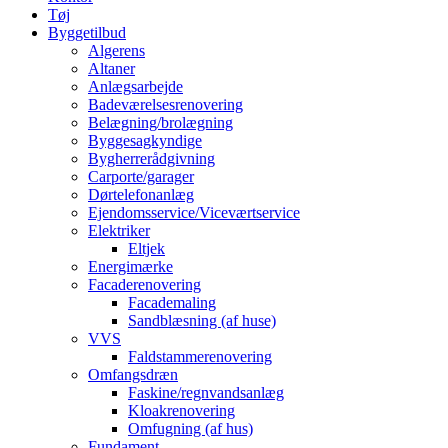
Tøj
Byggetilbud
Algerens
Altaner
Anlægsarbejde
Badeværelsesrenovering
Belægning/brolægning
Byggesagkyndige
Bygherrerådgivning
Carporte/garager
Dørtelefonanlæg
Ejendomsservice/Viceværtservice
Elektriker
Eltjek
Energimærke
Facaderenovering
Facademaling
Sandblæsning (af huse)
VVS
Faldstammerenovering
Omfangsdræn
Faskine/regnvandsanlæg
Kloakrenovering
Omfugning (af hus)
Fundament