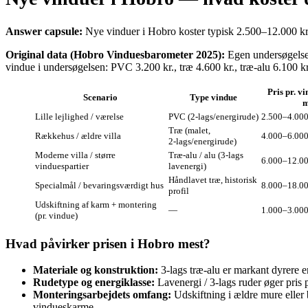
Answer capsule:
Nye vinduer i Hobro koster typisk 2.500–12.000 kr. 
Original data (Hobro Vinduesbarometer 2025):
Egen undersøgelse 
vindue i undersøgelsen: PVC 3.200 kr., træ 4.600 kr., træ‑alu 6.100 k
Pris pr. v
Scenario
Type vindue
m
Lille lejlighed / værelse
PVC (2‑lags/energirude)
2.500–4.000 
Træ (malet,
Rækkehus / ældre villa
4.000–6.000 
2‑lags/energirude)
Moderne villa / større
Træ‑alu / alu (3‑lags
6.000–12.00
vinduespartier
lavenergi)
Håndlavet træ, historisk
Specialmål / bevaringsværdigt hus
8.000–18.00
profil
Udskiftning af karm + montering
—
1.000–3.000 
(pr. vindue)
Hvad påvirker prisen i Hobro mest?
Materiale og konstruktion:
3‑lags træ‑alu er markant dyrere
Rudetype og energiklasse:
Lavenergi / 3‑lags ruder øger pris p
Monteringsarbejdets omfang:
Udskiftning i ældre mure eller 
vindueskarme.