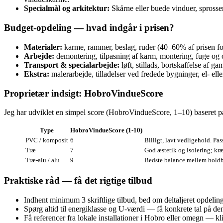
Specialmål og arkitektur:
Skårne eller buede vinduer, sprosser
Budget‑opdeling — hvad indgår i prisen?
Materialer:
karme, rammer, beslag, ruder (40–60% af prisen fo
Arbejde:
demontering, tilpasning af karm, montering, fuge o
Transport & specialarbejde:
løft, stillads, bortskaffelse af 
Ekstra:
malerarbejde, tilladelser ved fredede bygninger, el- ell
Proprietær indsigt: HobroVindueScore
Jeg har udviklet en simpel score (HobroVindueScore, 1–10) baseret på
Type
HobroVindueScore (1‑10)
PVC / komposit
6
Billigt, lavt vedligehold. Pa
Træ
7
God æstetik og isolering; kr
Træ‑alu / alu
9
Bedste balance mellem holdba
Praktiske råd — få det rigtige tilbud
Indhent minimum 3 skriftlige tilbud, bed om deltaljeret opdeling 
Spørg altid til energiklasse og U‑værdi — få konkrete tal på de
Få referencer fra lokale installationer i Hobro eller omegn — k