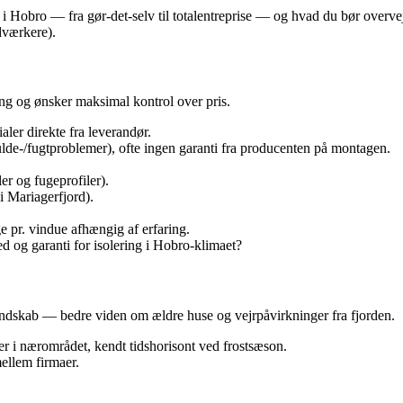
Hobro — fra gør‑det‑selv til totalentreprise — og hvad du bør overveje
dværkere).
ing og ønsker maksimal kontrol over pris.
aler direkte fra leverandør.
ulde-/fugtproblemer), ofte ingen garanti fra producenten på montagen.
r og fugeprofiler).
i Mariagerfjord).
e pr. vindue afhængig af erfaring.
hed og garanti for isolering i Hobro‑klimaet?
dskab — bedre viden om ældre huse og vejrpåvirkninger fra fjorden.
r i nærområdet, kendt tidshorisont ved frostsæson.
ellem firmaer.