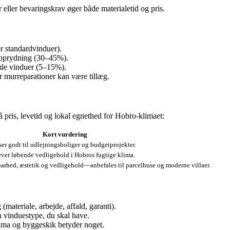
 eller bevaringskrav øger både materialetid og pris.
r standardvinduer).
g oprydning (30–45%).
gamle vinduer (5–15%).
er murreparationer kan være tillæg.
 pris, levetid og lokal egnethed for Hobro‑klimaet:
Kort vurdering
sser godt til udlejningsboliger og budgetprojekter.
æver løbende vedligehold i Hobros fugtige klima.
rhed, æstetik og vedligehold—anbefales til parcelhuse og moderne villaer.
(materiale, arbejde, affald, garanti).
n vinduestype, du skal have.
lima og byggeskik betyder noget.