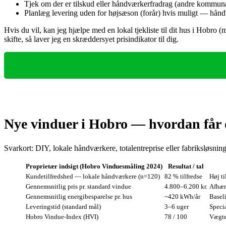
Tjek om der er tilskud eller håndværkerfradrag (andre kommunal
Planlæg levering uden for højsæson (forår) hvis muligt — håndv
Hvis du vil, kan jeg hjælpe med en lokal tjekliste til dit hus i Hobro
skifte, så laver jeg en skræddersyet prisindikator til dig.
Nye vinduer i Hobro — hvordan får 
Svarkort: DIY, lokale håndværkere, totalentreprise eller fabriksløsning
Proprietær indsigt (Hobro Vinduesmåling 2024)
Resultat / tal
Kundetilfredshed — lokale håndværkere (n=120)
82 % tilfredse
Høj ti
Gennemsnitlig pris pr. standard vindue
4.800–6.200 kr.
Afhæn
Gennemsnitlig energibesparelse pr. hus
~420 kWh/år
Baseli
Leveringstid (standard mål)
3–6 uger
Specia
Hobro Vindue‑Index (HVI)
78 / 100
Vægte