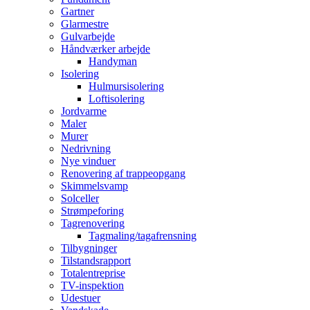
Gartner
Glarmestre
Gulvarbejde
Håndværker arbejde
Handyman
Isolering
Hulmursisolering
Loftisolering
Jordvarme
Maler
Murer
Nedrivning
Nye vinduer
Renovering af trappeopgang
Skimmelsvamp
Solceller
Strømpeforing
Tagrenovering
Tagmaling/tagafrensning
Tilbygninger
Tilstandsrapport
Totalentreprise
TV-inspektion
Udestuer