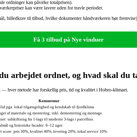
e ordninger kan påvirke totalprisen).
ærkerpriser kan være lavere uden for travle perioder.
 (mål, billedkrav til tilbud, hvilke dokumenter håndværkeren bør fremvi
Få 3 tilbud på Nye vinduer
du arbejdet ordnet, og hvad skal du 
 — hver metode har forskellig pris, tid og kvalitet i Hobro‑klimaet.
Kommentar
llid pga. lokal tilgængelighed og kendskab til fjordklima.
ger af materiale og montering; inkl. demontering og montage.
net: udskiftning fra 1‑lags til moderne 3‑lags i parcelhus.
lmål og historiske facader: 6–12 uger.
t score: pris 30%, kvalitet 40%, levering 20%, lokal service 10%.