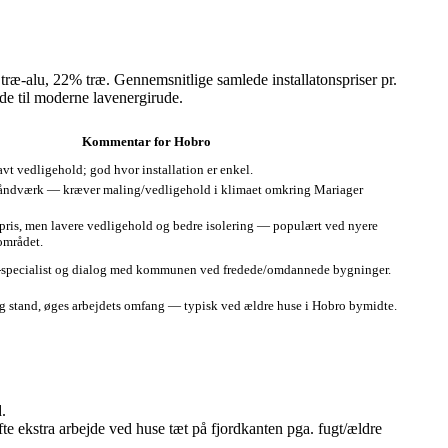
æ‑alu, 22% træ. Gennemsnitlige samlede installatonspriser pr.
ude til moderne lavenergirude.
Kommentar for Hobro
lavt vedligehold; god hvor installation er enkel.
håndværk — kræver maling/vedligehold i klimaet omkring Mariager
pris, men lavere vedligehold og bedre isolering — populært ved nyere
området.
r-specialist og dialog med kommunen ved fredede/omdannede bygninger.
lig stand, øges arbejdets omfang — typisk ved ældre huse i Hobro bymidte.
.
te ekstra arbejde ved huse tæt på fjordkanten pga. fugt/ældre