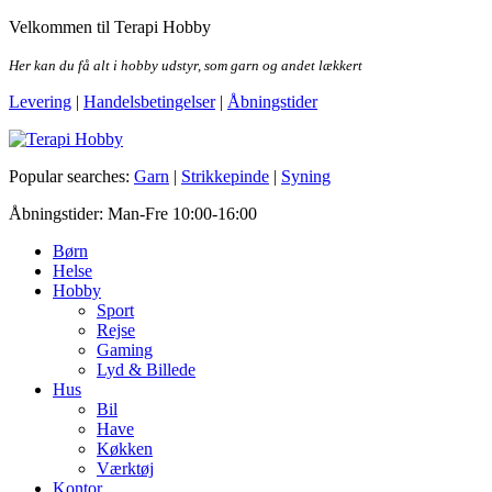
Skip
Velkommen til Terapi Hobby
to
the
Her kan du få alt i hobby udstyr, som garn og andet lækkert
content
Levering
|
Handelsbetingelser
|
Åbningstider
Terapi Hobby
Popular searches:
Garn
|
Strikkepinde
|
Syning
Åbningstider: Man-Fre 10:00-16:00
Børn
Helse
Hobby
Sport
Rejse
Gaming
Lyd & Billede
Hus
Bil
Have
Køkken
Værktøj
Kontor