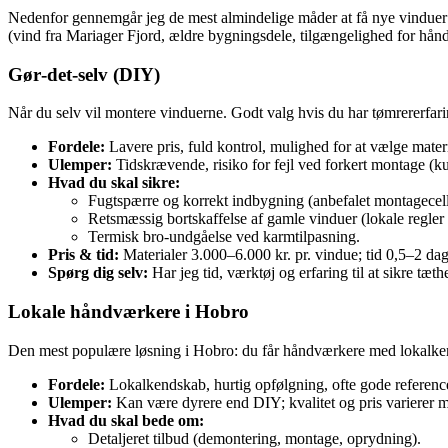
Nedenfor gennemgår jeg de mest almindelige måder at få nye vinduer i 
(vind fra Mariager Fjord, ældre bygningsdele, tilgængelighed for hån
Gør‑det‑selv (DIY)
Når du selv vil montere vinduerne. Godt valg hvis du har tømrererfar
Fordele:
Lavere pris, fuld kontrol, mulighed for at vælge materi
Ulemper:
Tidskrævende, risiko for fejl ved forkert montage (k
Hvad du skal sikre:
Fugtspærre og korrekt indbygning (anbefalet montagecelle
Retsmæssig bortskaffelse af gamle vinduer (lokale regler 
Termisk bro‑undgåelse ved karmtilpasning.
Pris & tid:
Materialer 3.000–6.000 kr. pr. vindue; tid 0,5–2 dag
Spørg dig selv:
Har jeg tid, værktøj og erfaring til at sikre tæt
Lokale håndværkere i Hobro
Den mest populære løsning i Hobro: du får håndværkere med lokalken
Fordele:
Lokalkendskab, hurtig opfølgning, ofte gode reference
Ulemper:
Kan være dyrere end DIY; kvalitet og pris varierer m
Hvad du skal bede om:
Detaljeret tilbud (demontering, montage, oprydning).